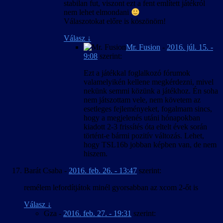
stabilan fut, viszont ezt a fent említett játékról
nem lehet elmondani
Válaszotokat előre is köszönöm!
Válasz
↓
Mr. Fusion
-
2016. júl. 15. -
9:08
szerint:
Ezt a játékkal foglalkozó fórumok
valamelyikén kellene megkérdezni, mivel
nekünk semmi közünk a játékhoz. Én soha
nem játszottam vele, nem követem az
esetleges fejleményeket, fogalmam sincs,
hogy a megjelenés utáni hónapokban
kiadott 2-3 frissítés óta eltelt évek során
történt-e bármi pozitív változás. Lehet,
hogy TSL16b jobban képben van, de nem
hiszem.
Barát Csaba
-
2016. feb. 26. - 13:47
szerint:
remélem lefordítjátok minél gyorsabban az xcom 2-őt is
Válasz
↓
Gza
-
2016. feb. 27. - 19:31
szerint: