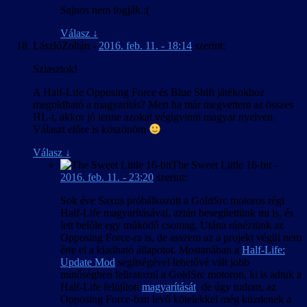
Sajnos nem fogják.:(
Válasz
↓
LászlóZoltán
-
2016. feb. 11. - 18:14
szerint:
Sziasztok!
A Half-Life Opposing Force és Blue Shift játékokhoz
megoldható a magyarítás? Mert ha már megvettem az összes
HL-t, akkor jó lenne azokat végigvinni magyar nyelven.
Választ előre is köszönöm
Válasz
↓
The Sweet Little 16-bit
-
2016. feb. 11. - 23:20
szerint:
Sok éve Saxus próbálkozott a GoldSrc motoros régi
Half-Life magyarításával, aztán besegítettünk mi is, és
lett belőle egy működő csomag. Utána ránéztünk az
Opposing Force-ra is, de asszem az a projekt végül nem
érte el a kiadható állapotot. Mostanában a
Half-Life:
Update Mod
segítségével lehetővé vált jobb
minőségben feliratozni a GoldSrc motoron, ki is adtuk a
Half-Life felújított
magyarítását
, de úgy tudom, az
Opposing Force-ban levő kötelekkel még küzdenek a