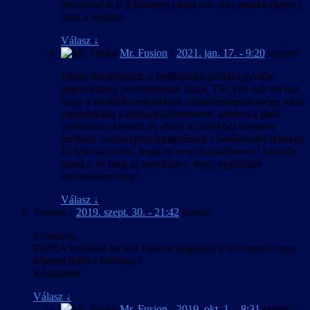
becsléssel is 6-9 hónapnyi napi sok órás munka (lenne)
csak a fordítás.
Válasz
↓
Mr. Fusion
-
2021. jan. 17. - 9:20
szerint:
Ehhez frissítésként: a betűkészlet-javítás egyelőre
potenciálisan problémásnak tűnik, TSL16b már ott tart,
hogy a korábbi megoldások működésképtelensége miatt
reprodukálta a fejlesztőkörnyezetet, amiben a játék
(vélhetően) készült, és ebből az irányból támadva
próbálja visszafejteni/újragyártani a betűkészlet-fájlokat.
El lehet képzelni, hogy ez nem épp kellemes / haladós
munka, és még az sem biztos, hogy egyáltalán
eredményre vezet.
Válasz
↓
Tommy
-
2019. szept. 30. - 21:42
szerint:
Sziasztok,
INFRA fordítása be lesz fejezve (legalább a szöveges), vagy
teljesen leállt a fordítása?
Köszönöm
Válasz
↓
Mr. Fusion
-
2019. okt. 1. - 8:31
szerint: