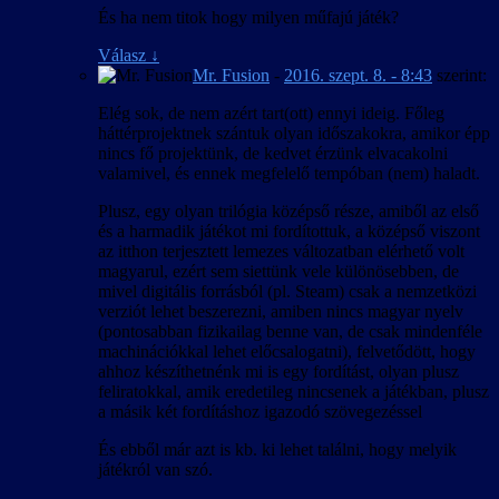
És ha nem titok hogy milyen műfajú játék?
Válasz
↓
Mr. Fusion
-
2016. szept. 8. - 8:43
szerint:
Elég sok, de nem azért tart(ott) ennyi ideig. Főleg
háttérprojektnek szántuk olyan időszakokra, amikor épp
nincs fő projektünk, de kedvet érzünk elvacakolni
valamivel, és ennek megfelelő tempóban (nem) haladt.
Plusz, egy olyan trilógia középső része, amiből az első
és a harmadik játékot mi fordítottuk, a középső viszont
az itthon terjesztett lemezes változatban elérhető volt
magyarul, ezért sem siettünk vele különösebben, de
mivel digitális forrásból (pl. Steam) csak a nemzetközi
verziót lehet beszerezni, amiben nincs magyar nyelv
(pontosabban fizikailag benne van, de csak mindenféle
machinációkkal lehet előcsalogatni), felvetődött, hogy
ahhoz készíthetnénk mi is egy fordítást, olyan plusz
feliratokkal, amik eredetileg nincsenek a játékban, plusz
a másik két fordításhoz igazodó szövegezéssel
És ebből már azt is kb. ki lehet találni, hogy melyik
játékról van szó.