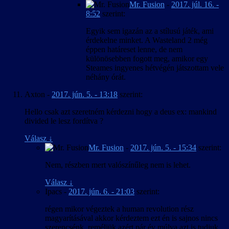
Mr. Fusion
-
2017. júl. 16. -
8:52
szerint:
Egyik sem igazán az a stílusú játék, ami
érdekelne minket. A Wasteland 2 még
éppen határeset lenne, de nem
különösebben fogott meg, amikor egy
Steames ingyenes hétvégén játszottam vele
néhány órát.
Axton
-
2017. jún. 5. - 13:18
szerint:
Hello csak azt szeretném kérdezni hogy a deus ex: mankind
divided le lesz fordítva ?
Válasz
↓
Mr. Fusion
-
2017. jún. 5. - 15:34
szerint:
Nem, részben mert valószínűleg nem is lehet.
Válasz
↓
Ipacs
-
2017. jún. 6. - 21:03
szerint:
régen mikor végeztek a human revolution rész
magyarításával akkor kérdeztem ezt én is sajnos nincs
szerencsénk ,reméljük azért pár év múlva azt is tudjuk