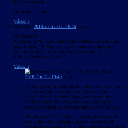
Kíváncsi vagyok.
Üdvözlettel: Zabla
Válasz
↓
Hexarius
-
2018. márc. 31. - 18:46
szerint:
Üdvözletem!
A Lost alpha “új” verziójához való fordításról érdeklődnék,
hogy hogyan áll? Vagy esetleg van valami módja, hogy a
régebbi fordítással is működjön az új Lost alpha?
Előre is köszönöm a választ!
Válasz
↓
The Sweet Little 16-bit
-
2018. ápr. 7. - 19:40
szerint:
Az új változat kicsit átrendezte a fájlokat, de továbbra is
lehet az eddigihez hasonlóan működő magyarítást
készíteni hozzá. Ez technikailag kész is van, de a
v1.4002-höz készült magyarításcsomagból az új
szerkezetet elérni „nem felhasználónak való” feladat.
Minthogy a részletes hibajelentésünkből kb. semmit
sem javítottak ki a készítők, és még egy-két újabb
meggondolatlan rongálást is elkövettek (gondolok itt pl.