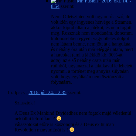
Mr. Fusion
-
2016. okt. 14. -
8:54
szerint:
Nem. Ötletszinten volt ugyan róla szó, de
volt idén egy ingyenes hétvége a Steamen,
akkor kipróbáltam a játékot, és nem fogott
meg. Rossznak nem mondanám, de semmi
különösebben egyedi vagy ötletes dolgot
nem láttam benne, nem jött át a hangulata,
és néhány óra után már eléggé untam, mert
a harcokat (ami a játékidő kb. 90%-át
adta). az első néhány csata után már
rutinból, ugyanazzal a taktikával le lehetett
nyomni, a történet meg annyira súlytalan
volt, hogy egyáltalán nem ösztönzött a
folytatásra.
Ipacs
-
2016. júl. 24. - 2:35
szerint:
Sziasztok !
A Deus Ex Mankind Dividedhez nem fogtok majd véletlenül
nekiállni lefordítani ?
válaszotokat előre is köszönöm és a Deus ex human
Revolution magyarítását is !