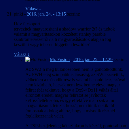
Válasz
↓
pinki
-
2016. jan. 24. - 13:15
szerint:
Üdv fi csoport
tervezitek magyarosítani a shadow warrior 2t? és tudtok
valamit a magyaritasokon közzétett stanley parable
szinkrontervezetről? a ti magyarosításotok alapján fog
készülni vagy teljesen független lesz tőle?
Válasz
↓
Mr. Fusion
-
2016. jan. 25. - 12:29
szerint:
Az SW2-n még különösebben nem is gondolkodtunk.
Az FWH elég szimpatikus társaság, az SW-t szerettük,
vélhetően a második rész is valami hasonló lesz, szóval
nem kizárható, hacsak nem lesz benne eleve magyar
felirat (bár tekintve, hogy a Dx9->Dx11 váltás által
elrontott eredeti magyar feliratot se javították
ki/frissítették soha, és így effektíve már csak a mi
magyarításunk létezik hozzá, nem tűnik nekik túl
fontosnak a dolog ahhoz, hogy a második résznél
foglalkozzanak vele).
A TSP-hez jelenleg két szinkron is készül, pontosabban