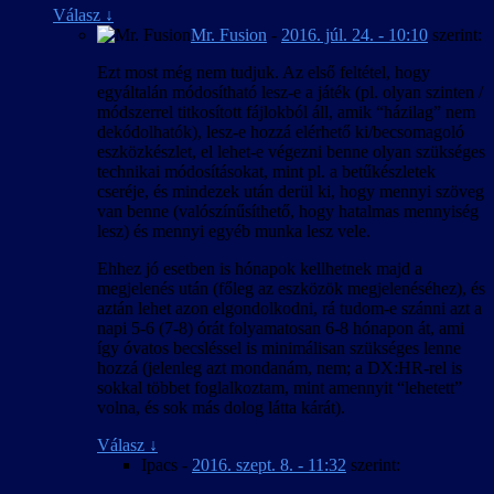
Válasz
↓
Mr. Fusion
-
2016. júl. 24. - 10:10
szerint:
Ezt most még nem tudjuk. Az első feltétel, hogy
egyáltalán módosítható lesz-e a játék (pl. olyan szinten /
módszerrel titkosított fájlokból áll, amik “házilag” nem
dekódolhatók), lesz-e hozzá elérhető ki/becsomagoló
eszközkészlet, el lehet-e végezni benne olyan szükséges
technikai módosításokat, mint pl. a betűkészletek
cseréje, és mindezek után derül ki, hogy mennyi szöveg
van benne (valószínűsíthető, hogy hatalmas mennyiség
lesz) és mennyi egyéb munka lesz vele.
Ehhez jó esetben is hónapok kellhetnek majd a
megjelenés után (főleg az eszközök megjelenéséhez), és
aztán lehet azon elgondolkodni, rá tudom-e szánni azt a
napi 5-6 (7-8) órát folyamatosan 6-8 hónapon át, ami
így óvatos becsléssel is minimálisan szükséges lenne
hozzá (jelenleg azt mondanám, nem; a DX:HR-rel is
sokkal többet foglalkoztam, mint amennyit “lehetett”
volna, és sok más dolog látta kárát).
Válasz
↓
Ipacs
-
2016. szept. 8. - 11:32
szerint: