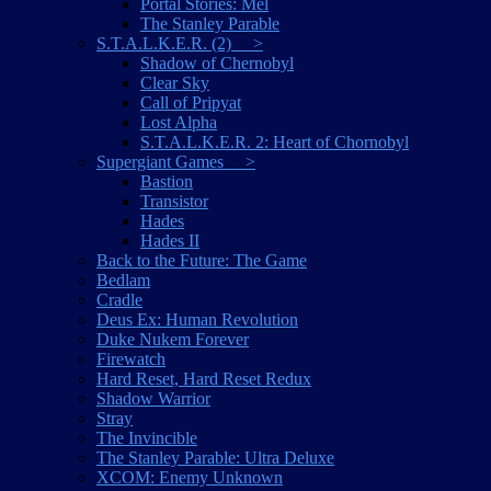
Portal Stories: Mel
The Stanley Parable
S.T.A.L.K.E.R. (2) >
Shadow of Chernobyl
Clear Sky
Call of Pripyat
Lost Alpha
S.T.A.L.K.E.R. 2: Heart of Chornobyl
Supergiant Games >
Bastion
Transistor
Hades
Hades II
Back to the Future: The Game
Bedlam
Cradle
Deus Ex: Human Revolution
Duke Nukem Forever
Firewatch
Hard Reset, Hard Reset Redux
Shadow Warrior
Stray
The Invincible
The Stanley Parable: Ultra Deluxe
XCOM: Enemy Unknown