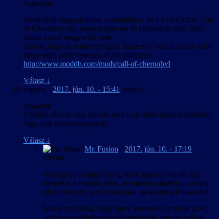
Sziasztok
Nemtudom hogyan álltok a modokhoz, de a STALKER: Call
of Chernobyl egy nagyon igéretes és kifinomult mod, nem
ártana hozzá magyarítás sem.
Tudom,hogy az ember elfoglalt, ha nem is készül hozzá soha
magyarítás azért vessetek rá pár pillantást:
http://www.moddb.com/mods/call-of-chernobyl
Válasz
↓
experto
-
2017. jún. 10. - 15:41
szerint:
sziasztok
Várható tőletek még ha más nem is de indie játékok fordítása
vagy már visszavonultatok?
Válasz
↓
Mr. Fusion
-
2017. jún. 10. - 17:19
szerint:
Van ugyan néhány dolog, amin gondolkodunk már
rövidebb-hosszabb ideje, de mindegyiknél van valami
olyan tényező, ami érezhetően csökkenti a lelkesedést.
Másik probléma, hogy egyre kevesebb az olyan játék,
amihez egyáltalán hozzá lehet nyúlni, már az indie-k