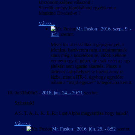
köszönöm szépen válaszod !
Sikerült amúgy kipróbálnod egyébként a
Mankind Divided-et ?
Válasz
↓
Mr. Fusion
-
2016. szept. 9. -
8:51
szerint:
Mivel kicsit elszálltak a gépigénnyel, a
jelenlegi hardverem meg a minimumnak
sincs még a közelében se, előbb kellene
vennem egy új gépet, de csak ezért az egy
játékért nem igazán akarnék. Plusz, a
történet / alaphelyzet se hozott annyira
lázba, mint a HR-é, úgyhogy egyelőre
nálam a “majd egyszer” kategóriába került.
0n30fn00n3
-
2016. jún. 24. - 20:21
szerint:
Sziasztok!
A S. T. A. L. K. E. R.: Lost Alpha magyarítása hogy halad?
Válasz
↓
Mr. Fusion
-
2016. jún. 25. - 8:52
szerint: