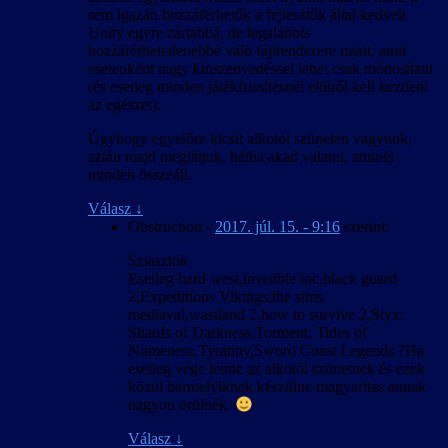
sem igazán hozzáférhetők a fejlesztők által kedvelt
Unity egyre zártabbá, de legalábbis
hozzáférhetetlenebbé váló fájlrendszere miatt, amit
esetenként nagy kínszenvedéssel lehet csak módosítani
(és esetleg minden játékfrissítésnél elölről kell kezdeni
az egészet).
Úgyhogy egyelőre kicsit alkotói szüneten vagyunk,
aztán majd meglátjuk, hátha akad valami, aminél
minden összeáll.
Válasz
↓
Obstruction
-
2017. júl. 15. - 9:16
szerint:
Sziasztok
Esetleg hard west,invisible inc,black guard
2,Expeditions Vikings,the sims
mediaval,wastland 2,how to survive 2,Styx:
Shards of Darkness,Torment: Tides of
Numenera,Tyranny,Sword Coast Legends ?Ha
esetleg vége lenne az alkotói szünetnek és ezek
közül bármelyiknek készülne magyaritas annak
nagyon örülnék.
Válasz
↓