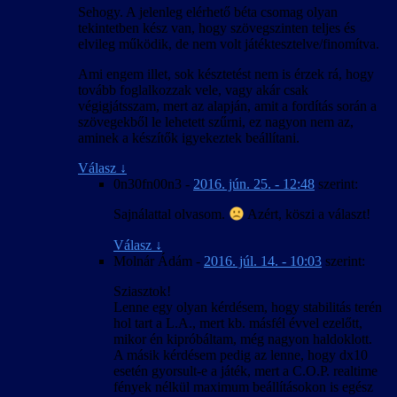
Sehogy. A jelenleg elérhető béta csomag olyan
tekintetben kész van, hogy szövegszinten teljes és
elvileg működik, de nem volt játéktesztelve/finomítva.
Ami engem illet, sok késztetést nem is érzek rá, hogy
tovább foglalkozzak vele, vagy akár csak
végigjátsszam, mert az alapján, amit a fordítás során a
szövegekből le lehetett szűrni, ez nagyon nem az,
aminek a készítők igyekeztek beállítani.
Válasz
↓
0n30fn00n3
-
2016. jún. 25. - 12:48
szerint:
Sajnálattal olvasom.
Azért, köszi a választ!
Válasz
↓
Molnár Ádám
-
2016. júl. 14. - 10:03
szerint:
Sziasztok!
Lenne egy olyan kérdésem, hogy stabilitás terén
hol tart a L.A., mert kb. másfél évvel ezelőtt,
mikor én kipróbáltam, még nagyon haldoklott.
A másik kérdésem pedig az lenne, hogy dx10
esetén gyorsult-e a játék, mert a C.O.P. realtime
fények nélkül maximum beállításokon is egész