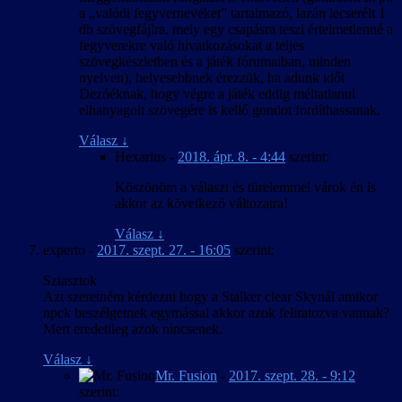
a „valódi fegyverneveket” tartalmazó, lazán lecserélt 1
db szövegfájlra, mely egy csapásra teszi értelmetlenné a
fegyverekre való hivatkozásokat a teljes
szövegkészletben és a játék fórumaiban, minden
nyelven), helyesebbnek érezzük, ha adunk időt
Dezóéknak, hogy végre a játék eddig méltatlanul
elhanyagolt szövegére is kellő gondot fordíthassanak.
Válasz
↓
Hexarius
-
2018. ápr. 8. - 4:44
szerint:
Köszönöm a választ és türelemmel várok én is
akkor az következő változatra!
Válasz
↓
experto
-
2017. szept. 27. - 16:05
szerint:
Sziasztok
Azt szeretném kérdezni hogy a Stalker clear Skynál amikor
npck beszélgetnek egymással akkor azok feliratozva vannak?
Mert eredetileg azok nincsenek.
Válasz
↓
Mr. Fusion
-
2017. szept. 28. - 9:12
szerint: