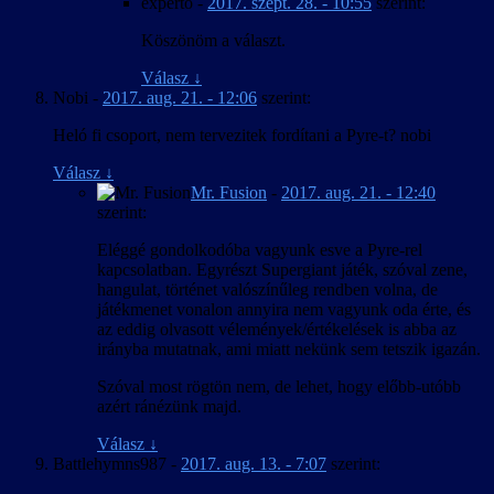
experto
-
2017. szept. 28. - 10:55
szerint:
Köszönöm a választ.
Válasz
↓
Nobi
-
2017. aug. 21. - 12:06
szerint:
Heló fi csoport, nem tervezitek fordítani a Pyre-t? nobi
Válasz
↓
Mr. Fusion
-
2017. aug. 21. - 12:40
szerint:
Eléggé gondolkodóba vagyunk esve a Pyre-rel
kapcsolatban. Egyrészt Supergiant játék, szóval zene,
hangulat, történet valószínűleg rendben volna, de
játékmenet vonalon annyira nem vagyunk oda érte, és
az eddig olvasott vélemények/értékelések is abba az
irányba mutatnak, ami miatt nekünk sem tetszik igazán.
Szóval most rögtön nem, de lehet, hogy előbb-utóbb
azért ránézünk majd.
Válasz
↓
Battlehymns987
-
2017. aug. 13. - 7:07
szerint: