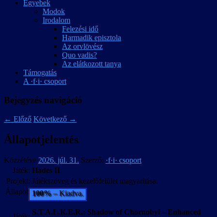
Egyebek
Modok
Irodalom
Felezési idő
Harmadik episztola
Az orvlövész
Quo vadis?
Az elátkozott tanya
Támogatás
A ·f·i· csoport
Bejegyzés navigáció
←
Előző
Következő
→
Állapotjelentés
Közzétéve
2026. júl. 31.
Szerző:
·f·i· csoport
Játék:
Hades II
Projekt:
Játékszöveg és kezelőfelület magyarítása.
Állapot:
100%
– Kiadva.
S.T.A.L.K.E.R.: Shadow of Chornobyl – Enhanced
Játék: