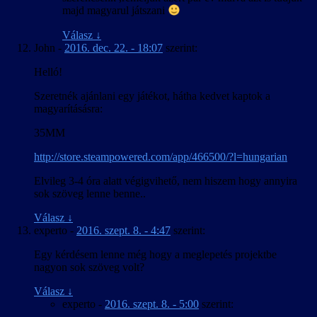
majd magyarul játszani
Válasz
↓
John
-
2016. dec. 22. - 18:07
szerint:
Helló!
Szeretnék ajánlani egy játékot, hátha kedvet kaptok a
magyarításásra:
35MM
http://store.steampowered.com/app/466500/?l=hungarian
Elvileg 3-4 óra alatt végigvihető, nem hiszem hogy annyira
sok szöveg lenne benne..
Válasz
↓
experto
-
2016. szept. 8. - 4:47
szerint:
Egy kérdésem lenne még hogy a meglepetés projektbe
nagyon sok szöveg volt?
Válasz
↓
experto
-
2016. szept. 8. - 5:00
szerint: