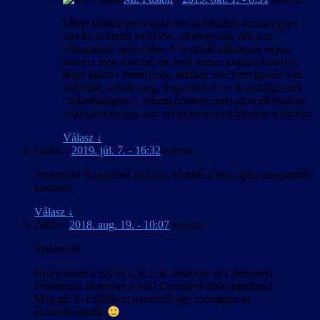
Mivel időközben valaki más is készített hozzá egyet,
ami be is került a játékba, okafogyottá vált a mi
változatunk befejezése. A textúrafordításnak ugyan
lehetne még értelme, de arról menet közben kiderült,
hogy akkora mennyiség, amihez már nem igazán van
kedvünk, annak meg, hogy több éven át csinálgassuk
“takaréklángon”, semmi értelme, mert mire elkészülne
(elkészült volna), már senki nem is emlékezne a játékra.
Válasz
↓
Csaba
-
2019. júl. 7. - 16:32
szerint:
Sziasztok! Nagyjából mikorra várható a lost alpha magyarítás
kiadása?
Válasz
↓
Zabla
-
2018. aug. 19. - 10:07
szerint:
Sziasztok!
Hogy halad a S.T.A.L.K.E.R. Shadow of Chernobyl
Feliratozás illesztése a SoC Complete 2009 modhoz?
Még pár éve küldtem a tesztről egy csomagot az
észrevételekről.