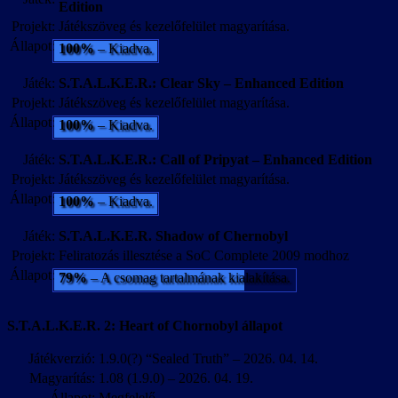
Edition
Projekt:
Játékszöveg és kezelőfelület magyarítása.
Állapot:
100%
– Kiadva.
Játék:
S.T.A.L.K.E.R.: Clear Sky – Enhanced Edition
Projekt:
Játékszöveg és kezelőfelület magyarítása.
Állapot:
100%
– Kiadva.
Játék:
S.T.A.L.K.E.R.: Call of Pripyat – Enhanced Edition
Projekt:
Játékszöveg és kezelőfelület magyarítása.
Állapot:
100%
– Kiadva.
Játék:
S.T.A.L.K.E.R. Shadow of Chernobyl
Projekt:
Feliratozás illesztése a SoC Complete 2009 modhoz
Állapot:
79%
– A csomag tartalmának kialakítása.
S.T.A.L.K.E.R. 2: Heart of Chornobyl állapot
Játékverzió:
1.9.0(?) “Sealed Truth” – 2026. 04. 14.
Magyarítás:
1.08 (1.9.0) – 2026. 04. 19.
Állapot:
Megfelelő