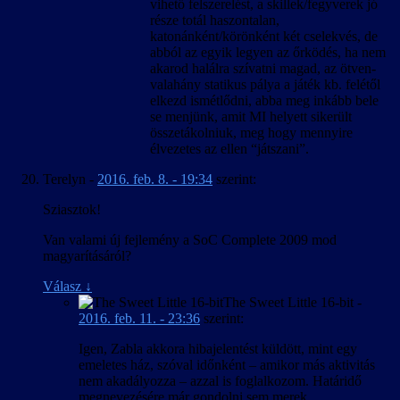
vihető felszerelést, a skillek/fegyverek jó
része totál haszontalan,
katonánként/körönként két cselekvés, de
abból az egyik legyen az őrködés, ha nem
akarod halálra szívatni magad, az ötven-
valahány statikus pálya a játék kb. felétől
elkezd ismétlődni, abba meg inkább bele
se menjünk, amit MI helyett sikerült
összetákolniuk, meg hogy mennyire
élvezetes az ellen “játszani”.
Terelyn
-
2016. feb. 8. - 19:34
szerint:
Sziasztok!
Van valami új fejlemény a SoC Complete 2009 mod
magyarításáról?
Válasz
↓
The Sweet Little 16-bit
-
2016. feb. 11. - 23:36
szerint:
Igen, Zabla akkora hibajelentést küldött, mint egy
emeletes ház, szóval időnként – amikor más aktivitás
nem akadályozza – azzal is foglalkozom. Határidő
megnevezésére már gondolni sem merek.