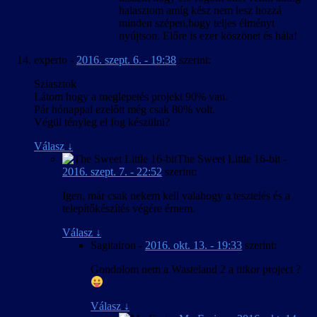
halasztom amíg kész nem lesz hozzá
minden szépen,hogy teljes élményt
nyújtson. Előre is ezer köszönet és hála!
experto
-
2016. szept. 6. - 19:38
szerint:
Sziasztok
Látom hogy a meglepetés projekt 90% van.
Pár hónappal ezelőtt még csak 80% volt.
Végül tényleg el fog készülni?
Válasz
↓
The Sweet Little 16-bit
-
2016. szept. 7. - 22:52
szerint:
Igen, már csak nekem kell valahogy a tesztelés és a
telepítőkészítés végére érnem.
Válasz
↓
Sagitairon
-
2016. okt. 13. - 19:33
szerint:
Gondolom nem a Wasteland 2 a titkor project ?
Válasz
↓