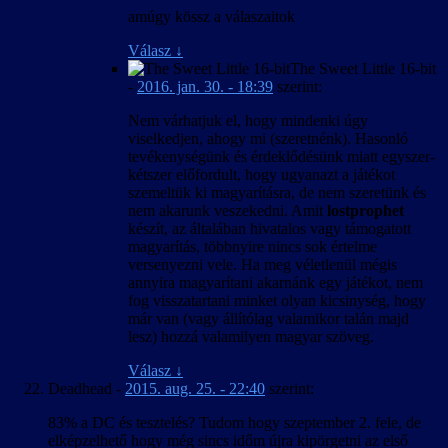
amúgy kössz a válaszaitok
Válasz
↓
The Sweet Little 16-bit
-
2016. jan. 30. - 18:39
szerint:
Nem várhatjuk el, hogy mindenki úgy
viselkedjen, ahogy mi (szeretnénk). Hasonló
tevékenységünk és érdeklődésünk miatt egyszer-
kétszer előfordult, hogy ugyanazt a játékot
szemeltük ki magyarításra, de nem szeretünk és
nem akarunk veszekedni. Amit
lostprophet
készít, az általában hivatalos vagy támogatott
magyarítás, többnyire nincs sok értelme
versenyezni vele. Ha meg véletlenül mégis
annyira magyarítani akarnánk egy játékot, nem
fog visszatartani minket olyan kicsinység, hogy
már van (vagy állítólag valamikor talán majd
lesz) hozzá valamilyen magyar szöveg.
Válasz
↓
Deadhead
-
2015. aug. 25. - 22:40
szerint:
83% a DC és tesztelés? Tudom hogy szeptember 2. fele, de
elképzelhető hogy még sincs időm újra kipörgetni az első