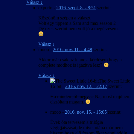
Válasz
↓
experto
-
2016. szept. 8. - 8:51
szerint:
Köszönöm szépen a választ.
Volt egy tippem a Sam and max season 2
De ezek szerint nem volt jó a megérzésem.
Válasz
↓
mooo
-
2016. nov. 11. - 4:48
szerint:
Akkor már csak az lenne a kérdésem hogy a
complete modhoz is igazítva lesz?
Válasz
↓
The Sweet Little
16-bit
-
2016. nov. 12. - 22:17
szerint:
Ha minden jól megy…
Na, most majdnem
elszóltam magam.
mooo
-
2016. nov. 15. - 15:05
szerint:
Évek óta tervezem a trilógia
végigjátszását,de mivel utána már nem
hiszem hogy elő fogom őket venni addíg