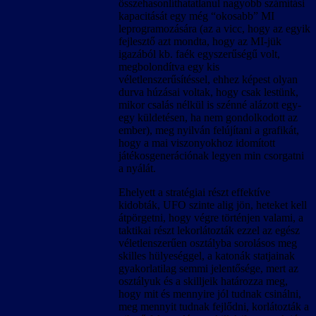
összehasonlíthatatlanul nagyobb számítási
kapacitását egy még “okosabb” MI
leprogramozására (az a vicc, hogy az egyik
fejlesztő azt mondta, hogy az MI-jük
igazából kb. faék egyszerűségű volt,
megbolondítva egy kis
véletlenszerűsítéssel, ehhez képest olyan
durva húzásai voltak, hogy csak lestünk,
mikor csalás nélkül is szénné alázott egy-
egy küldetésen, ha nem gondolkodott az
ember), meg nyilván felújítani a grafikát,
hogy a mai viszonyokhoz idomított
játékosgenerációnak legyen min csorgatni
a nyálát.
Ehelyett a stratégiai részt effektíve
kidobták, UFO szinte alig jön, heteket kell
átpörgetni, hogy végre történjen valami, a
taktikai részt lekorlátozták ezzel az egész
véletlenszerűen osztályba sorolásos meg
skilles hülyeséggel, a katonák statjainak
gyakorlatilag semmi jelentősége, mert az
osztályuk és a skilljeik határozza meg,
hogy mit és mennyire jól tudnak csinálni,
meg mennyit tudnak fejlődni, korlátozták a