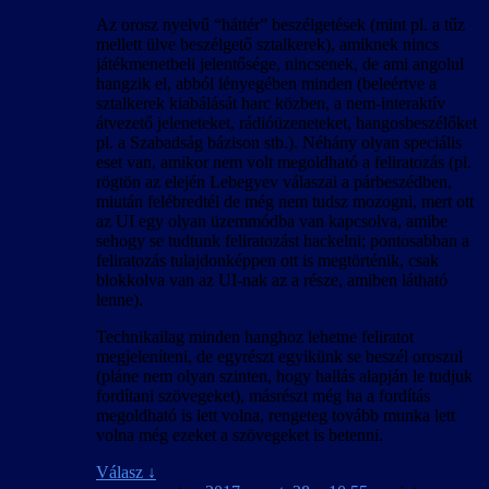
Az orosz nyelvű “háttér” beszélgetések (mint pl. a tűz
mellett ülve beszélgető sztalkerek), amiknek nincs
játékmenetbeli jelentősége, nincsenek, de ami angolul
hangzik el, abból lényegében minden (beleértve a
sztalkerek kiabálását harc közben, a nem-interaktív
átvezető jeleneteket, rádióüzeneteket, hangosbeszélőket
pl. a Szabadság bázison stb.). Néhány olyan speciális
eset van, amikor nem volt megoldható a feliratozás (pl.
rögtön az elején Lebegyev válaszai a párbeszédben,
miután felébredtél de még nem tudsz mozogni, mert ott
az UI egy olyan üzemmódba van kapcsolva, amibe
sehogy se tudtunk feliratozást hackelni; pontosabban a
feliratozás tulajdonképpen ott is megtörténik, csak
blokkolva van az UI-nak az a része, amiben látható
lenne).
Technikailag minden hanghoz lehetne feliratot
megjeleníteni, de egyrészt egyikünk se beszél oroszul
(pláne nem olyan szinten, hogy hallás alapján le tudjuk
fordítani szövegeket), másrészt még ha a fordítás
megoldható is lett volna, rengeteg tovább munka lett
volna még ezeket a szövegeket is betenni.
Válasz
↓