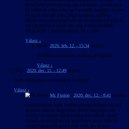
jelentősebb történet) nem sok van benne, szóval nem.
És időnk se volna még egy harmadik munkára, az idei
év egyik fele (de lehet, hogy az egész, amilyen
elképesztő mennyiségű szöveg van benne) a Hades II-
vel fog eltelni, a másik fele meg a közbeékelődő
STALKER 2 frissítésekkel és DLC-kkel.
Válasz
↓
Freel
-
2026. feb. 12. - 15:34
szerint:
Rendben, köszönöm a választ. Jó munkát.
Válasz
↓
Nixy
-
2020. dec. 11. - 12:49
szerint:
Heló. Hádészhoz nem csináltok fordítást?
Válasz
↓
Mr. Fusion
-
2020. dec. 12. - 8:41
szerint:
Gondolkodunk rajta. Betűkészleteket kell(ene) hozzá
gyártani, feltéve, hogy lehet, illetve kegyetlen sok
szöveg van benne (játék közben nem látszik olyan
soknak, de valójában kb. másfélszer annyi, mint az
eddig legnagyobb projektünk volt), így óvatos