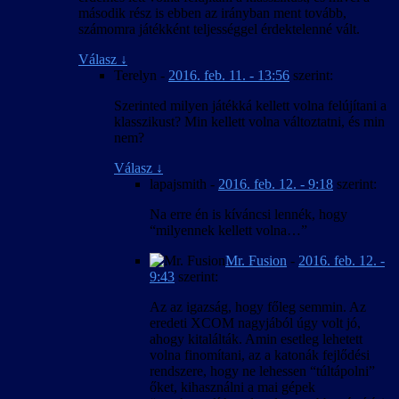
második rész is ebben az irányban ment tovább,
számomra játékként teljességgel érdektelenné vált.
Válasz
↓
Terelyn
-
2016. feb. 11. - 13:56
szerint:
Szerinted milyen játékká kellett volna felújítani a
klasszikust? Min kellett volna változtatni, és min
nem?
Válasz
↓
lapajsmith
-
2016. feb. 12. - 9:18
szerint:
Na erre én is kíváncsi lennék, hogy
“milyennek kellett volna…”
Mr. Fusion
-
2016. feb. 12. -
9:43
szerint:
Az az igazság, hogy főleg semmin. Az
eredeti XCOM nagyjából úgy volt jó,
ahogy kitalálták. Amin esetleg lehetett
volna finomítani, az a katonák fejlődési
rendszere, hogy ne lehessen “túltápolni”
őket, kihasználni a mai gépek