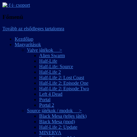
játékmagyarítások
·f·i· csoport
Főmenü
Tovább az elsődleges tartalomra
Kezdőlap
Magyarítások
Valve játékok >
Alien Swarm
Half-Life
Half-Life: Source
Half-Life 2
Half-Life 2: Lost Coast
Half-Life 2: Episode One
Half-Life 2: Episode Two
Left 4 Dead
Portal
Portal 2
Source játékok / modok >
Black Mesa (teljes játék)
Black Mesa (mod)
Half-Life 2: Update
MINERVA