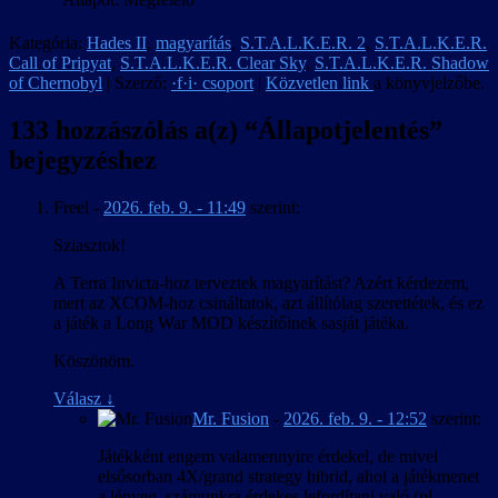
Kategória:
Hades II
,
magyarítás
,
S.T.A.L.K.E.R. 2
,
S.T.A.L.K.E.R.
Call of Pripyat
,
S.T.A.L.K.E.R. Clear Sky
,
S.T.A.L.K.E.R. Shadow
of Chernobyl
| Szerző:
·f·i· csoport
|
Közvetlen link
a könyvjelzőbe.
133 hozzászólás a(z) “
Állapotjelentés
”
bejegyzéshez
Freel
-
2026. feb. 9. - 11:49
szerint:
Sziasztok!
A Terra Invicta-hoz terveztek magyarítást? Azért kérdezem,
mert az XCOM-hoz csináltatok, azt állítólag szerettétek, és ez
a játék a Long War MOD készítőinek sasját játéka.
Köszönöm.
Válasz
↓
Mr. Fusion
-
2026. feb. 9. - 12:52
szerint:
Játékként engem valamennyire érdekel, de mivel
elsősorban 4X/grand strategy hibrid, ahol a játékmenet
a lényeg, számunkra érdekes lefordítani való (pl.