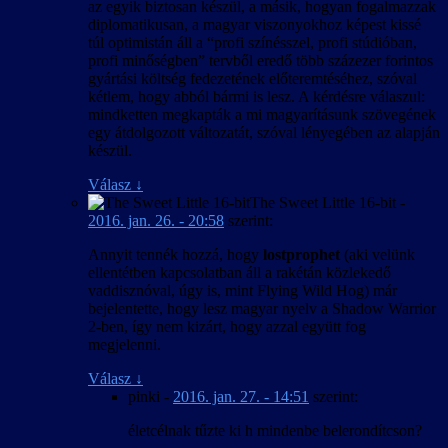
az egyik biztosan készül, a másik, hogyan fogalmazzak
diplomatikusan, a magyar viszonyokhoz képest kissé
túl optimistán áll a “profi színésszel, profi stúdióban,
profi minőségben” tervből eredő több százezer forintos
gyártási költség fedezetének előteremtéséhez, szóval
kétlem, hogy abból bármi is lesz. A kérdésre válaszul:
mindketten megkapták a mi magyarításunk szövegének
egy átdolgozott változatát, szóval lényegében az alapján
készül.
Válasz
↓
The Sweet Little 16-bit
-
2016. jan. 26. - 20:58
szerint:
Annyit tennék hozzá, hogy
lostprophet
(aki velünk
ellentétben kapcsolatban áll a rakétán közlekedő
vaddisznóval, úgy is, mint Flying Wild Hog) már
bejelentette, hogy lesz magyar nyelv a Shadow Warrior
2-ben, így nem kizárt, hogy azzal együtt fog
megjelenni.
Válasz
↓
pinki
-
2016. jan. 27. - 14:51
szerint:
életcélnak tűzte ki h mindenbe belerondítcson?