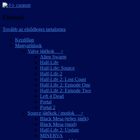
játékmagyarítások
·f·i· csoport
Főmenü
Tovább az elsődleges tartalomra
Kezdőlap
Magyarítások
Valve játékok >
Alien Swarm
Half-Life
Half-Life: Source
Half-Life 2
Half-Life 2: Lost Coast
Half-Life 2: Episode One
Half-Life 2: Episode Two
Left 4 Dead
Portal
Portal 2
Source játékok / modok >
Black Mesa (teljes játék)
Black Mesa (mod)
Half-Life 2: Update
MINERVA