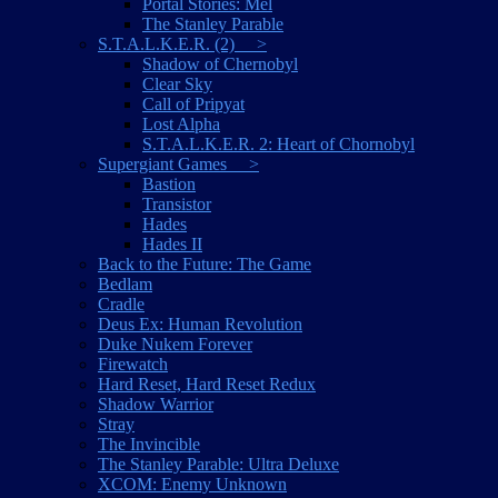
Portal Stories: Mel
The Stanley Parable
S.T.A.L.K.E.R. (2) >
Shadow of Chernobyl
Clear Sky
Call of Pripyat
Lost Alpha
S.T.A.L.K.E.R. 2: Heart of Chornobyl
Supergiant Games >
Bastion
Transistor
Hades
Hades II
Back to the Future: The Game
Bedlam
Cradle
Deus Ex: Human Revolution
Duke Nukem Forever
Firewatch
Hard Reset, Hard Reset Redux
Shadow Warrior
Stray
The Invincible
The Stanley Parable: Ultra Deluxe
XCOM: Enemy Unknown