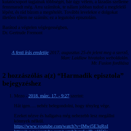
kutatócsoport tagjainak többségét, bár úgy vélem, a lázadás szelleme
fennmaradt még. Arra számítok, te nálam jobban tudod a megfelelő
lépést, és rád bízom a megtételét. További levelekre e dolgokat
illetően tőlem ne számíts; ez a legutolsó episztolám.
Barátod a végtelen véglegességben,
Dr. Gertrude Fremont
A fenti írás eredetije
2017. augusztus 25-én jelent meg a szerző,
Marc Laidlaw hivatalos weboldalán.
Mr. Fusion fordítása
2 hozzászólás a(z) “
Harmadik episztola
”
bejegyzéshez
Mezo
-
2018. márc. 17. - 9:27
szerint:
Hát igen…. nehéz belegondolni, hogy tényleg vége.
Ezeket nézve és hallgatva még nehezebb lesz megállni
könnyek nélkül.
https://www.youtube.com/watch?v=IMwi5E3qRnI