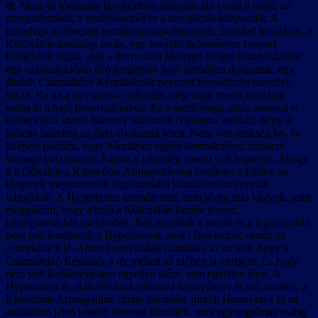
dr. Maas és jómagam igyekeztünk irányítás alá vonni a hajót; az
energiaforrását, a vezérlőtermét és a navigációs központját. A
luxushajó történelme nemlineárisnak bizonyult. Évekkel korábban, a
Különállás inváziója során, egy korábbi tudományos csoport
különböző tagjai, akik a huron-tavi Méreges Sziget Kutatóbázison
egy szárazdokkban álló tengerjáró hajó törzsében dolgoztak, egy
általuk Csizmahúzó Készüléknek nevezett berendezést szereltek
össze. Ha az a terv szerint működik, elég nagy mezőt bocsátott
volna ki a hajó beburkolásához. Ez a mező maga aztán azonnal el
tudott volna utazni bármely választott célpontba anélkül, hogy át
kellene haladnia az őket elválasztó téren. Nem volt szükség be- és
kilépési portálra, vagy bármilyen egyéb berendezésre; mindent
önmaga tartalmazott. Sajnos a készülék sosem volt tesztelve. Ahogy
a Különállás a Kilencórás Armageddonba taszította a Földet, az
idegenek megszerezték legfontosabb kutatólétesítményeink
irányítását. A Hyperborea személyzete, nem lévén más vágyuk, mint
meggátolni, hogy a hajó a Különállás kezére jusson,
kétségbeesésből cselekedett. Bekapcsolták a mezőt és a legtávolabbi
pont felé lendítették a Hyperboreát, amit célba tudtak venni: az
Antarktisz felé. Amivel nem voltak tisztában, az az volt, hogy a
Csizmahúzó Készülék a tér mellett az időben is mozgott. És hogy
nem volt korlátozva sem egyetlen időre, sem egyetlen térre. A
Hyperborea és aktiválásának pillanata szétnyúlt tér és idő mentén, a
Kilencórás Armageddon szinte feledésbe merült Huron-tava és az
antarktiszi jelen között; feszesre húzódott, mint egy rugalmas szalag