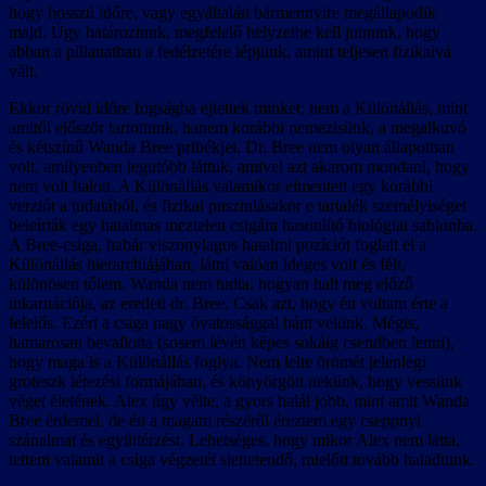
hogy hosszú időre, vagy egyáltalán bármennyire megállapodik
majd. Úgy határoztunk, megfelelő helyzetbe kell jutnunk, hogy
abban a pillanatban a fedélzetére lépjünk, amint teljesen fizikaivá
vált.
Ekkor rövid időre fogságba ejtettek minket; nem a Különállás, mint
amitől először tartottunk, hanem korábbi nemezisünk, a megalkuvó
és kétszínű Wanda Bree pribékjei. Dr. Bree nem olyan állapotban
volt, amilyenben legutóbb láttuk, amivel azt akarom mondani, hogy
nem volt halott. A Különállás valamikor elmentett egy korábbi
verziót a tudatából, és fizikai pusztulásakor e tartalék személyiséget
beleírták egy hatalmas meztelen csigára hasonlító biológiai sablonba.
A Bree-csiga, habár viszonylagos hatalmi pozíciót foglalt el a
Különállás hierarchiájában, látni valóan ideges volt és félt,
különösen tőlem. Wanda nem tudta, hogyan halt meg előző
inkarnációja, az eredeti dr. Bree. Csak azt, hogy én voltam érte a
felelős. Ezért a csiga nagy óvatossággal bánt velünk. Mégis,
hamarosan bevallotta (sosem lévén képes sokáig csendben lenni),
hogy maga is a Különállás foglya. Nem lelte örömét jelenlegi
groteszk létezési formájában, és könyörgött nekünk, hogy vessünk
véget életének. Alex úgy vélte, a gyors halál jobb, mint amit Wanda
Bree érdemel, de én a magam részéről éreztem egy cseppnyi
szánalmat és együttérzést. Lehetséges, hogy mikor Alex nem látta,
tettem valamit a csiga végzetét siettetendő, mielőtt tovább haladtunk.