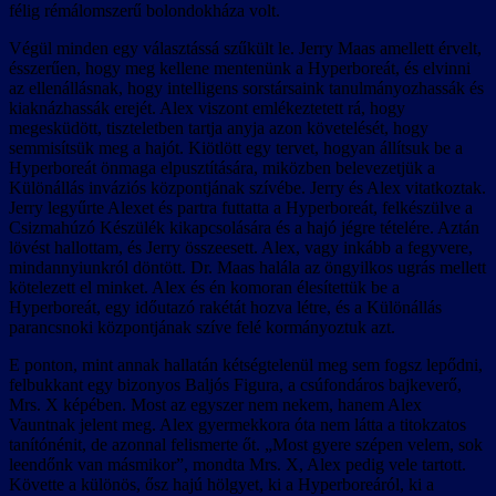
félig rémálomszerű bolondokháza volt.
Végül minden egy választássá szűkült le. Jerry Maas amellett érvelt,
ésszerűen, hogy meg kellene mentenünk a Hyperboreát, és elvinni
az ellenállásnak, hogy intelligens sorstársaink tanulmányozhassák és
kiaknázhassák erejét. Alex viszont emlékeztetett rá, hogy
megesküdött, tiszteletben tartja anyja azon követelését, hogy
semmisítsük meg a hajót. Kiötlött egy tervet, hogyan állítsuk be a
Hyperboreát önmaga elpusztítására, miközben belevezetjük a
Különállás inváziós központjának szívébe. Jerry és Alex vitatkoztak.
Jerry legyűrte Alexet és partra futtatta a Hyperboreát, felkészülve a
Csizmahúzó Készülék kikapcsolására és a hajó jégre tételére. Aztán
lövést hallottam, és Jerry összeesett. Alex, vagy inkább a fegyvere,
mindannyiunkról döntött. Dr. Maas halála az öngyilkos ugrás mellett
kötelezett el minket. Alex és én komoran élesítettük be a
Hyperboreát, egy időutazó rakétát hozva létre, és a Különállás
parancsnoki központjának szíve felé kormányoztuk azt.
E ponton, mint annak hallatán kétségtelenül meg sem fogsz lepődni,
felbukkant egy bizonyos Baljós Figura, a csúfondáros bajkeverő,
Mrs. X képében. Most az egyszer nem nekem, hanem Alex
Vauntnak jelent meg. Alex gyermekkora óta nem látta a titokzatos
tanítónénit, de azonnal felismerte őt. „Most gyere szépen velem, sok
leendőnk van másmikor”, mondta Mrs. X, Alex pedig vele tartott.
Követte a különös, ősz hajú hölgyet, ki a Hyperboreáról, ki a