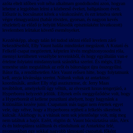
azóta eltelt időben volt néha alkalmam gondolkodni azon, hogyan
lehetne a legjobban leírni a közbeeső éveket, hallgatásom éveit.
Először is, bocsánatot kérek a várakozásért, és ezt letudva sietek
végre elmagyarázni (habár röviden, gyorsan, és nagyon kevés
részlettel) az előző (e helyütt Második episztolaként hivatkozott)
levelemben leírtakat követő eseményeket.
Kezdésképp, ahogy talán fel tudod idézni előző levelem záró
bekezdéseiből, Elly Vaunt halála mindünket megrázott. A Kutató és
Felkelő csapat megtöretett, képtelen lévén megbizonyosodni róla,
mennyi kerülhetett veszélybe terveinkből, és hogy egyáltalán van-e
értelme folytatni mindannyiunk szándéka szerint. És mégis, Elly
temetése után megtaláltuk az erőt és bátorságot újra összegyűlni.
Bátor fia, a rendíthetetlen Alex Vaunt erősen hitte, hogy folytatnunk
kell, anyja kívánsága szerint. Nálunk voltak az antarktiszi
koordináták, amiket Elly régi asszisztense, dr. Jerry Maas
továbbított, amelyekről úgy véltük, az elveszett luxus-tengerjáró, a
Hyperborea helyzetét jelölik. Ellynek erős meggyőződése volt, hogy
a Hyperboreát el kellene pusztítani ahelyett, hogy hagynánk a
Különállás kezére jutni. Csapatunk más tagjai nem értettek egyet
vele, úgy vélve, hogy a Hyperborea rejtheti a felkelés sikerének
kulcsát. Akárhogy is, a vitának nem sok jelentősége volt, míg meg
nem találtuk a hajót. Ezért, rögtön dr. Vaunt búcsúztatása után, Alex
és én hidroplánra szálltunk és elindultunk az Antarktisz felé,
nyomunkban egy sokkal nagyobb támogató csapattal, főként