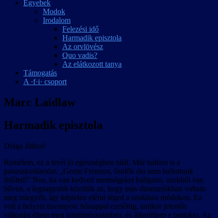
Egyebek
Modok
Irodalom
Felezési idő
Harmadik episztola
Az orvlövész
Quo vadis?
Az elátkozott tanya
Támogatás
A ·f·i· csoport
Marc Laidlaw
Harmadik episztola
Drága Játkos!
Remélem, ez a levél jó egészségben talál. Már hallom is a
panaszkodásodat: „Gertie Fremont, ősidők óta nem hallottunk
felőled!” Nos, ha van kedved mentségeket hallgatni, azokból van
bőven, a legnagyobb közülük az, hogy más dimenziókban voltam
meg miegyéb, így képtelen elérni téged a szokásos módokon. Ez
volt a helyzet tizennyolc hónappal ezelőttig, amikor jelentős
változást éltem meg körülményeimben, és átkerültem e partokra. Az