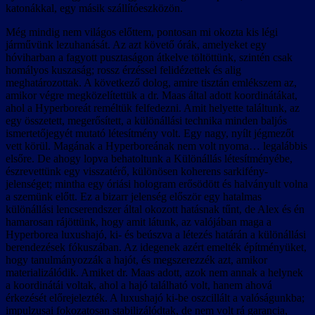
katonákkal, egy másik szállítóeszközön.
Még mindig nem világos előttem, pontosan mi okozta kis légi
járművünk lezuhanását. Az azt követő órák, amelyeket egy
hóviharban a fagyott pusztaságon átkelve töltöttünk, szintén csak
homályos kuszaság; rossz érzéssel felidézettek és alig
meghatározottak. A következő dolog, amire tisztán emlékszem az,
amikor végre megközelítettük a dr. Maas által adott koordinátákat,
ahol a Hyperboreát reméltük felfedezni. Amit helyette találtunk, az
egy összetett, megerősített, a különállási technika minden baljós
ismertetőjegyét mutató létesítmény volt. Egy nagy, nyílt jégmezőt
vett körül. Magának a Hyperboreának nem volt nyoma… legalábbis
elsőre. De ahogy lopva behatoltunk a Különállás létesítményébe,
észrevettünk egy visszatérő, különösen koherens sarkifény-
jelenséget; mintha egy óriási hologram erősödött és halványult volna
a szemünk előtt. Ez a bizarr jelenség először egy hatalmas
különállási lencserendszer által okozott hatásnak tűnt, de Alex és én
hamarosan rájöttünk, hogy amit látunk, az valójában maga a
Hyperborea luxushajó, ki- és beúszva a létezés határán a különállási
berendezések fókuszában. Az idegenek azért emelték építményüket,
hogy tanulmányozzák a hajót, és megszerezzék azt, amikor
materializálódik. Amiket dr. Maas adott, azok nem annak a helynek
a koordinátái voltak, ahol a hajó található volt, hanem ahová
érkezését előrejelezték. A luxushajó ki-be oszcillált a valóságunkba;
impulzusai fokozatosan stabilizálódtak, de nem volt rá garancia,