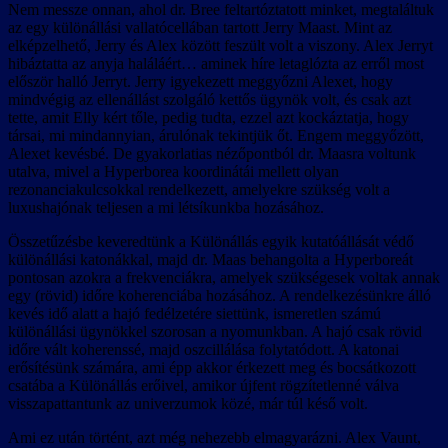
Nem messze onnan, ahol dr. Bree feltartóztatott minket, megtaláltuk
az egy különállási vallatócellában tartott Jerry Maast. Mint az
elképzelhető, Jerry és Alex között feszült volt a viszony. Alex Jerryt
hibáztatta az anyja haláláért… aminek híre letaglózta az erről most
először halló Jerryt. Jerry igyekezett meggyőzni Alexet, hogy
mindvégig az ellenállást szolgáló kettős ügynök volt, és csak azt
tette, amit Elly kért tőle, pedig tudta, ezzel azt kockáztatja, hogy
társai, mi mindannyian, árulónak tekintjük őt. Engem meggyőzött,
Alexet kevésbé. De gyakorlatias nézőpontból dr. Maasra voltunk
utalva, mivel a Hyperborea koordinátái mellett olyan
rezonanciakulcsokkal rendelkezett, amelyekre szükség volt a
luxushajónak teljesen a mi létsíkunkba hozásához.
Összetűzésbe keveredtünk a Különállás egyik kutatóállását védő
különállási katonákkal, majd dr. Maas behangolta a Hyperboreát
pontosan azokra a frekvenciákra, amelyek szükségesek voltak annak
egy (rövid) időre koherenciába hozásához. A rendelkezésünkre álló
kevés idő alatt a hajó fedélzetére siettünk, ismeretlen számú
különállási ügynökkel szorosan a nyomunkban. A hajó csak rövid
időre vált koherenssé, majd oszcillálása folytatódott. A katonai
erősítésünk számára, ami épp akkor érkezett meg és bocsátkozott
csatába a Különállás erőivel, amikor újfent rögzítetlenné válva
visszapattantunk az univerzumok közé, már túl késő volt.
Ami ez után történt, azt még nehezebb elmagyarázni. Alex Vaunt,