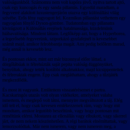
valóságunkból. Számomra nem volt kapóra jövő, nyitva tartott ajtó,
csak egy kuncogás és egy sanda pillantás. Egyedül maradtam, a
fegyverré alakított luxustengerjárón utazva egy különállási világ
szívébe. Erős fény ragyogott fel. Kozmikus pillantást vethettem egy
ragyogóan fénylő Dyson-gömbre. Tudatomban egy pillanatra
kivirágzott a Különállás erejének hatalmassága, küzdelmünk
hiábavalósága. Mindent láttam. Legfőképp azt, hogy a Hyperborea,
a legerősebb fegyverünk, sziporkázó gyufafejnél is kevesebbet
számít majd, amikor felrobbantja magát. Ami pedig belőlem marad,
még annál is kevesebb lesz.
És pontosan ekkor, mint azt már bizonnyal előre láttad, a
dörgőlábúak is félrehúzták saját pepita valóság-függönyüket,
benyúltak, ahogy tették korábbi alkalmakkor, majd kicsippentettek
és félreraktak engem. Épp csak megláthattam, ahogy a tűzijáték
megkezdődik.
És most itt vagyunk. Említettem visszatérésemet e partra.
Kacskaringós utazás volt olyan vidékekre, amelyeket valaha
ismertem, és meglepő volt látni, mennyire megváltozott a táj. Elég
idő telt el, hogy csak kevesen emlékezzenek rám, vagy hogy mit
mondtam, amikor legutóbb beszéltünk, vagy hogy pontosan mit
reméltünk elérni. Mostanra az ellenállás vagy elbukott, vagy sikerrel
járt, de nem nekem köszönhetően. A régi barátok elnémíttattak, vagy
lemorzsolódtak. Már nem ismerem, vagy nem ismerem meg, a