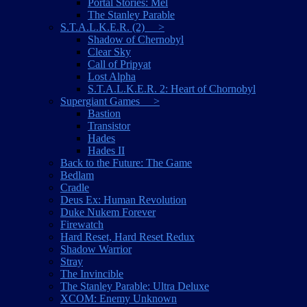
Portal Stories: Mel
The Stanley Parable
S.T.A.L.K.E.R. (2) >
Shadow of Chernobyl
Clear Sky
Call of Pripyat
Lost Alpha
S.T.A.L.K.E.R. 2: Heart of Chornobyl
Supergiant Games >
Bastion
Transistor
Hades
Hades II
Back to the Future: The Game
Bedlam
Cradle
Deus Ex: Human Revolution
Duke Nukem Forever
Firewatch
Hard Reset, Hard Reset Redux
Shadow Warrior
Stray
The Invincible
The Stanley Parable: Ultra Deluxe
XCOM: Enemy Unknown