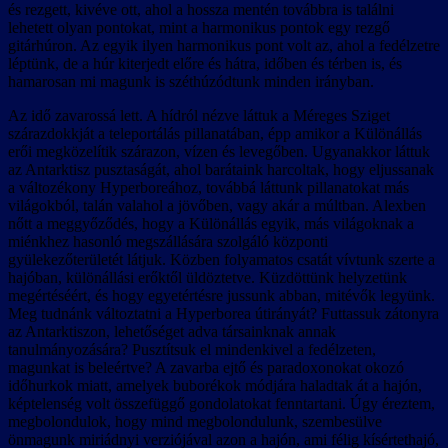
és rezgett, kivéve ott, ahol a hossza mentén továbbra is találni
lehetett olyan pontokat, mint a harmonikus pontok egy rezgő
gitárhúron. Az egyik ilyen harmonikus pont volt az, ahol a fedélzetre
léptünk, de a húr kiterjedt előre és hátra, időben és térben is, és
hamarosan mi magunk is széthúzódtunk minden irányban.
Az idő zavarossá lett. A hídról nézve láttuk a Méreges Sziget
szárazdokkját a teleportálás pillanatában, épp amikor a Különállás
erői megközelítik szárazon, vízen és levegőben. Ugyanakkor láttuk
az Antarktisz pusztaságát, ahol barátaink harcoltak, hogy eljussanak
a változékony Hyperboreához, továbbá láttunk pillanatokat más
világokból, talán valahol a jövőben, vagy akár a múltban. Alexben
nőtt a meggyőződés, hogy a Különállás egyik, más világoknak a
miénkhez hasonló megszállására szolgáló központi
gyülekezőterületét látjuk. Közben folyamatos csatát vívtunk szerte a
hajóban, különállási erőktől üldöztetve. Küzdöttünk helyzetünk
megértéséért, és hogy egyetértésre jussunk abban, mitévők legyünk.
Meg tudnánk változtatni a Hyperborea útirányát? Futtassuk zátonyra
az Antarktiszon, lehetőséget adva társainknak annak
tanulmányozására? Pusztítsuk el mindenkivel a fedélzeten,
magunkat is beleértve? A zavarba ejtő és paradoxonokat okozó
időhurkok miatt, amelyek buborékok módjára haladtak át a hajón,
képtelenség volt összefüggő gondolatokat fenntartani. Úgy éreztem,
megbolondulok, hogy mind megbolondulunk, szembesülve
önmagunk miriádnyi verziójával azon a hajón, ami félig kísértethajó,