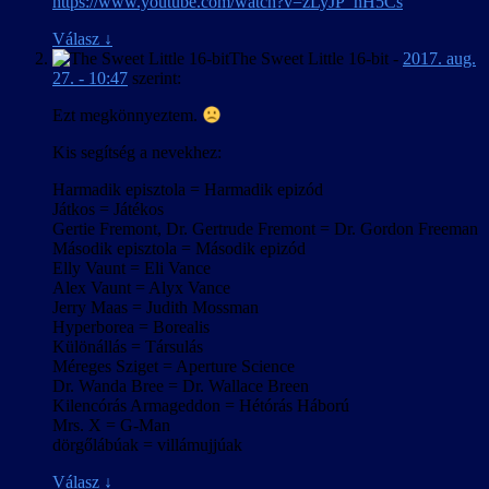
https://www.youtube.com/watch?v=zLyJP_nH5Cs
Válasz
↓
The Sweet Little 16-bit
-
2017. aug.
27. - 10:47
szerint:
Ezt megkönnyeztem.
Kis segítség a nevekhez:
Harmadik episztola = Harmadik epizód
Játkos = Játékos
Gertie Fremont, Dr. Gertrude Fremont = Dr. Gordon Freeman
Második episztola = Második epizód
Elly Vaunt = Eli Vance
Alex Vaunt = Alyx Vance
Jerry Maas = Judith Mossman
Hyperborea = Borealis
Különállás = Társulás
Méreges Sziget = Aperture Science
Dr. Wanda Bree = Dr. Wallace Breen
Kilencórás Armageddon = Hétórás Háború
Mrs. X = G-Man
dörgőlábúak = villámujjúak
Válasz
↓