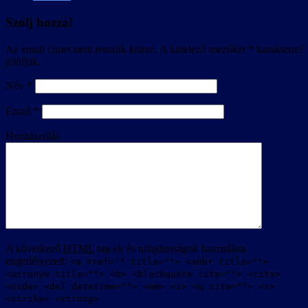
Szólj hozzá!
Az email címet nem tesszük közzé.
A kötelező mezőket
*
karakterrel
jelöljük.
Név
*
Email
*
Hozzászólás
A következő
HTML
tag-ek és tulajdonságok használata
engedélyezett:
<a href="" title=""> <abbr title="">
<acronym title=""> <b> <blockquote cite=""> <cite>
<code> <del datetime=""> <em> <i> <q cite=""> <s>
<strike> <strong>