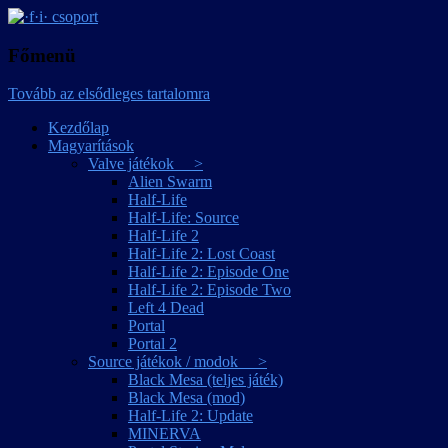
játékmagyarítások
·f·i· csoport
Főmenü
Tovább az elsődleges tartalomra
Kezdőlap
Magyarítások
Valve játékok >
Alien Swarm
Half-Life
Half-Life: Source
Half-Life 2
Half-Life 2: Lost Coast
Half-Life 2: Episode One
Half-Life 2: Episode Two
Left 4 Dead
Portal
Portal 2
Source játékok / modok >
Black Mesa (teljes játék)
Black Mesa (mod)
Half-Life 2: Update
MINERVA