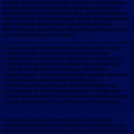
lényeket, többek közt az embereket. Akárhogy is, fedetlen helyen
nem élne túl egy erős kitörést, márpedig az ég színének gyors
sötétedéséből ítélve minden kitörések öreganyja készülődött, pont
abból az irányból, ahol a tanyát sejtette, így hát igen hamar döntenie
kellett. Pillanatnyi tétovázás után a széllel együtt feltámadó
ellenérzésével mit sem törődve az elátkozott tanya felé iramodott, és
csak remélni tudta, hogy időben odaér.
Nyuszi nem volt különösebben büszke széles körben elterjedt
ragadványnevére, ám azt el kellett ismernie, hogy több
szempontból is rendkívül találó. Fiatal korában – bár most sem
volt még túl öreg, talán mondjuk inkább úgy, hogy nem mai
csikó, akinek már benőtt a feje lágya, és szerzett némi
élettapasztalatot – egy ideig versenyszerűen atletizált, akkoriban a
rövid futótávokon nemigen talált legyőzőre. Gyors
helyzetfelismeréssel rendelkezett, és rövid megfontolás után
gyakorlatiasan, de a kellő óvatossággal járt el. Pont úgy, mint a
Micimackóban szereplő Nyuszi. Ismerősei ezért előbb csak a háta
mögött, de aztán nyíltan is így nevezték, és ő nem tiltakozott.
Köztudomású, hogy a teljes testet beborító, zárt légzőkörös
vegyvédelmi védőruhában futni mekkora élmény. Hátizsákja már-
már önálló életre kelve ütemesen verdeste a hátát, e ritmus azonban