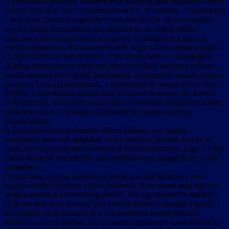
A Zóna körül sebtében felhúzott és a hadsereg által fegyverrel őrzött
kordon nem állta útját a rádióhullámoknak, de minden – és mindenki
– más csak hivatalos engedéllyel juthatott át rajta. Ilyen engedélyt
egy-két ukrán minisztérium bocsáthatott ki, az utóbbi időben
azonban erősen megritkultak a jogos ki- és belépések a katonai
ellenőrzőpontokon. Mondani sem kell, hogy a Zóna mindennapjait
ez egyáltalán nem befolyásolta. A kordonon belül – a külvilágtól
állítólag hermetikusan elzárt területhez merőben méltatlan módon –
kisebb sokaság élte világát. Megtalálták a szögesdrót-kerítés gyenge
pontjait a kíváncsi kalandorok, a kötöttségektől mentes életre vágyó
léhűtők, a külvilágban mindenüket elvesztett nincstelenek, kezdők
és újrakezdők, pénzsóvár kereskedők és bűnözők, egyszóval a kinti
világ színe-java és fonákja is képviseltette magát e kicsiny
társadalomban.
A Zónalakóvá vált emberekre idővel különös név ragadt:
sztalkernek nevezték magukat. Itt mindenki az lehetett, ami lenni
akart, ám csakhamar mindenkinek rá kellett döbbennie, hogy a Zóna
önálló akarattal rendelkezik, ami segítheti vagy meggátolhatja célja
elérésében.
Nyuszi még egyszer körülnézett szegényes szálláshelyén, nem
hagyott-e látható helyen valami értékeset. Nem akarta még egyszer
megtapasztalni a kifosztottság érzését. Bár egy felkészült sztalker
ellen mit sem ér az ilyesmi, volt néhány trükkös csapdája a kezdő
fosztogatók távol tartására és a vakmerőbbek megbüntetésére.
Például a nem túl értékes, ám az emberi egészségre annál károsabb