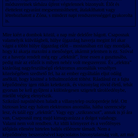
módszereinek tárháza újfent végtelennek bizonyult. Élőt és
élettelent egyaránt megsemmisíthetett, átalakíthatott vagy
létrehozhatott a Zóna, s mindezt napi rendszerességgel gyakorolta
is.
Mire kiért a dombok közül, a nap már delelőre hágott. Csaposnak
valamelyik külvilágbeli, hülye újgazdag haverja megint fel akar
vágni a többi hülye újgazdag előtt – mostanában ezt úgy mondják,
hogy ki akarja maxolni a menőséget, akármit jelentsen is ez. Szóval
ez a haverja rendelt még egy „elektrát”, fene essen a gusztusába,
pedig már az előzőt is milyen nehéz volt megszerezni. És „elektra”
kizárólag nagyfeszültségű elektromos anomáliák veszélyes
közelségében szedhető fel, ha az ember egyáltalán eljut odáig
anélkül, hogy kisütné a felhalmozódott töltést. Ráadásul ez a fajta
képződmény igen ritkán keletkezik, és viszonylag rövid életű, tehát
gyorsan be kell gyűjteni a különlegesen szigetelt tárolóedénybe,
mielőtt végleg elenyészik.
Szikrázó napsütésben haladt a villanytelep oszloperdeje felé. Ott
biztosan lesz egy halom elektromos anomália, hátha szerencséje
lesz, és talál egy „elektrát”. Vagy egy „szikrancsot”, annak is jó ára
van, Csaposnál meg majd kimagyarázza a dolgot valahogy.
Valami nem volt rendben. Az idilli környezet és a verőfényes
időjárás ellenére hirtelen baljós előérzete támadt. Nem a
képződmény beszerzésével kapcsolatos bizonytalanság volt, azt már