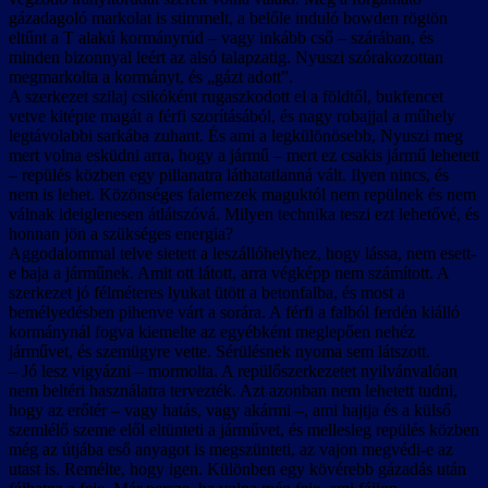
gázadagoló markolat is stimmelt, a belőle induló bowden rögtön
eltűnt a T alakú kormányrúd – vagy inkább cső – szárában, és
minden bizonnyal leért az alsó talapzatig. Nyuszi szórakozottan
megmarkolta a kormányt, és „gázt adott”.
A szerkezet szilaj csikóként rugaszkodott el a földtől, bukfencet
vetve kitépte magát a férfi szorításából, és nagy robajjal a műhely
legtávolabbi sarkába zuhant. És ami a legkülönösebb, Nyuszi meg
mert volna esküdni arra, hogy a jármű – mert ez csakis jármű lehetett
– repülés közben egy pillanatra láthatatlanná vált. Ilyen nincs, és
nem is lehet. Közönséges falemezek maguktól nem repülnek és nem
válnak ideiglenesen átlátszóvá. Milyen technika teszi ezt lehetővé, és
honnan jön a szükséges energia?
Aggodalommal telve sietett a leszállóhelyhez, hogy lássa, nem esett-
e baja a járműnek. Amit ott látott, arra végképp nem számított. A
szerkezet jó félméteres lyukat ütött a betonfalba, és most a
bemélyedésben pihenve várt a sorára. A férfi a falból ferdén kiálló
kormánynál fogva kiemelte az egyébként meglepően nehéz
járművet, és szemügyre vette. Sérülésnek nyoma sem látszott.
– Jó lesz vigyázni – mormolta. A repülőszerkezetet nyilvánvalóan
nem beltéri használatra tervezték. Azt azonban nem lehetett tudni,
hogy az erőtér – vagy hatás, vagy akármi –, ami hajtja és a külső
szemlélő szeme elől eltünteti a járművet, és mellesleg repülés közben
még az útjába eső anyagot is megszünteti, az vajon megvédi-e az
utast is. Remélte, hogy igen. Különben egy kövérebb gázadás után