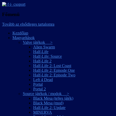
játékmagyarítások
·f·i· csoport
Főmenü
Tovább az elsődleges tartalomra
Kezdőlap
Magyarítások
Valve játékok >
Alien Swarm
Half-Life
Half-Life: Source
Half-Life 2
Half-Life 2: Lost Coast
Half-Life 2: Episode One
Half-Life 2: Episode Two
Left 4 Dead
Portal
Portal 2
Source játékok / modok >
Black Mesa (teljes játék)
Black Mesa (mod)
Half-Life 2: Update
MINERVA