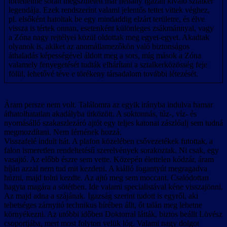
történelme során megszületett már néhány igazán kiváló sztalker
legendája. Ezek rendszerint valami jelentős tettet vittek véghez,
pl. elsőként hatoltak be egy mindaddig elzárt területre, és élve
vissza is tértek onnan, esetenként különleges zsákmánnyal, vagy
a Zóna nagy rejtélyei közül oldottak meg egyet-egyet. Akadtak
olyanok is, akiket az anomáliamezőkön való biztonságos
áthaladás képességével áldott meg a sors, míg mások a Zóna
valamely fenyegetését tudták elhárítani a sztalkerközösség feje
fölül, lehetővé téve e törékeny társadalom további létezését.
Áram persze nem volt. Találomra az egyik irányba indulva hamar
áthatolhatatlan akadályba ütközött. A soktonnás, tűz-, víz- és
nyomásálló szakaszlezáró ajtót egy teljes katonai zászlóalj sem tudná
megmozdítani. Nem férnének hozzá.
Visszafelé indult hát. A plafon közelében csővezetékek futottak, a
falon ismeretlen rendeltetésű szerelvények sorakoztak. Ni csak, egy
vasajtó. Az előbb észre sem vette. Közepén élettelen kódzár, áram
híján azzal nem tud mit kezdeni. A kiálló fogantyút megragadva
húzni, majd tolni kezdte. Az ajtó meg sem moccant. Csalódottan
hagyta magára a sötétben. Ide valami specialistával kéne visszajönni.
Az majd adna a szájának. Igazság szerint tudott is egyről, aki
tehetséges zárnyitó technikus hírében állt, őt talán meg lehetne
környékezni. Az utóbbi időben Doktorral látták, biztos beállt Lövész
csoportjába, mert most folyton velük lóg. Valami nagy dolgot