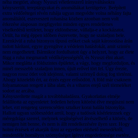
néha megtört, ahogy Nyuszi véletlenszerű irányváltásokra
kényszerült, tereptárgyakat és anomáliákat kerülgetve. Beépített
extra védőrétegei révén ruhája ugyan megvédte volna néhány fajta
anomáliától, eszeveszett rohanása közben azonban nem volt
érkezése alaposan megfigyelni minden egyes rendellenes
viselkedésű területet, hogy eldönthesse, vállalja-e a kockázatot.
Örült, ha még éppen időben észrevette, hogy ne szaladjon bele.
Ezenkívül a ruha bizonyos típusú erőket csak saját károsodása árán
tudott hárítani, egyre gyengítve a védelem hatásfokát, amit szintén
nem engedhetett. Bármikor fordulhatott úgy a helyzet, hogy az élete
függ a ruha megmaradt védőképességétől, és Nyuszi élni akart.
Mikor meglátta a földszintes épületet, a vágy, hogy megforduljon, és
minél messzebb szaladjon innen, újult erővel tört fel. Úgy érezte,
nagyon rossz ötlet volt idejönni, valami szörnyű dolog fog történni.
Ahogy közelebb ért, az érzés egyre erősödött. A föld már csaknem
folyamatosan rengett a lába alatt, és a viharos erejű szél törmeléket
sodort az arcába.
Kényszerítette magát a továbbhaladásra. Gyakorlatias elméje
felállította az egyenletet: fedetlen helyen kitörést élve megúszni nem
lehet, ezt rengeteg szerencsétlen sztalker korai halála bizonyítja.
Hallott ugyan szóbeszédet arról, hogy a tudósok kísérleteznek egy
méregdrága szerrel, melynek segítségével átvészelhető a kitörés, de
nemigen hitt benne, és nem is állt rendelkezésére ilyen szer. Hogy
holmi érzések el akarják űzni az egyetlen elérhető menedéktől,
mindenféle homályos szörnyűséget ígérve engedetlensége esetére,