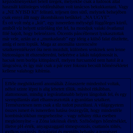
képződményekkel bélelt üregek, melyekbe csak a tudósok által
használt különleges védőruhában volt tanácsos bekukkantani. Vagy
a „NE NYISD KI” feliratú, teljesen üres sütő, melynek belsejében
csak ennyi állt nagy ákombákom betűkkel: „NA UGYE”.
És ott volt még a „kút”, egy ismeretlen mélységű függőleges kürtő,
amiből víz helyett szúróláng tört fel, ha mondjuk valaki óvatlanul
fölé hajolt, hogy belenézzen. Ötcentis páncéllemezt lyukasztottak
már vele, aztán az a „munkadarab” egy ideig a külső falat díszítette,
amíg el nem lopták. Maga az anomália szerencsére
sztalkeremlékezet óta nem mozdult, különben senkinek sem lenne
biztonságos itt elszenderedni, beleértve a lakás tulajdonosát is,
hacsak nem borítja kitinpáncél, melyen furcsamód nem hatol át a
lángcsóva, és így már csak a pár ezer fokosra becsült hőmérsékletet
kellene valahogy kibírnia.
Efféle meghökkentő anomáliák Zónaszerte mindenhol voltak,
néhol szinte lépni is alig lehetett tőlük, máshol ritkábban,
alattomosan, mindig a legváratlanabb helyen lángoltak fel, és egy
szempillantás alatt elhamvasztották a gyanútlan sztalkert.
Természetesen nem csak a tűz tudott pusztítani. A világegyetem
összes ismert és ismeretlen hatása összegyűlt, hogy mindenféle
kombinációkban megnehezítse – vagy néhány ritka esetben
megkönnyítse – a Zóna lakóinak életét. Szélsőséges hőmérséklet,
illetve pH-érték, anyagszaggató tömegvonzás, csattanós töltés,
gyilkos sugárzás, fiziológiai és mentális behatás; a természet