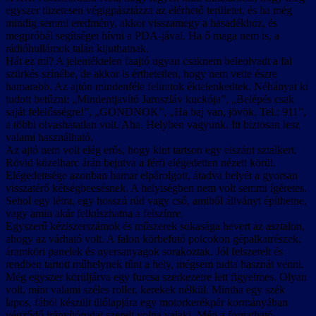
egyszer tüzetesen végigpásztázza az elérhető területet, és ha még
mindig semmi eredmény, akkor visszamegy a hasadékhoz, és
megpróbál segítséget hívni a PDA-jával. Ha ő maga nem is, a
rádióhullámok talán kijuthatnak.
Hát ez mi? A jelentéktelen faajtó ugyan csaknem beleolvadt a fal
szürkés színébe, de akkor is érthetetlen, hogy nem vette észre
hamarabb. Az ajtón mindenféle feliratok éktelenkedtek. Néhányat ki
tudott betűzni: „Mindentjavító Jaroszláv kuckója”, „Belépés csak
saját felelősségre!”, „GONDNOK”, „Ha baj van, jövök. Tel.: 911”,
a többi olvashatatlan volt. Aha. Helyben vagyunk. Itt biztosan lesz
valami használható.
Az ajtó nem volt elég erős, hogy kint tartson egy elszánt sztalkert.
Rövid közelharc árán bejutva a férfi elégedetten nézett körül.
Elégedettsége azonban hamar elpárolgott, átadva helyét a gyorsan
visszatérő kétségbeesésnek. A helyiségben nem volt semmi ígéretes.
Sehol egy létra, egy hosszú rúd vagy cső, amiből állványt építhetne,
vagy amin akár felkúszhatna a felszínre.
Egyszerű kéziszerszámok és műszerek sokasága hevert az asztalon,
ahogy az várható volt. A falon körbefutó polcokon gépalkatrészek,
áramköri panelek és nyersanyagok sorakoztak. Jól felszerelt és
rendben tartott műhelynek tűnt a hely, mégsem tudta hasznát venni.
Még egyszer körüljárva egy furcsa szerkezetre lett figyelmes. Olyan
volt, mint valami széles roller, kerekek nélkül. Mintha egy szék
lapos, fából készült ülőlapjára egy motorkerékpár kormányában
végződő irányítórudat szerelt volna valaki. Még a forgatható