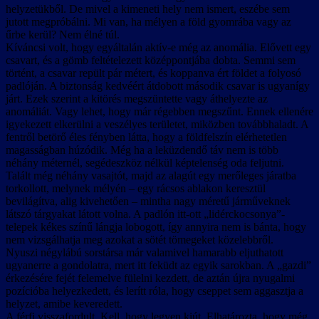
helyzetükből. De mivel a kimeneti hely nem ismert, eszébe sem
jutott megpróbálni. Mi van, ha mélyen a föld gyomrába vagy az
űrbe kerül? Nem élné túl.
Kíváncsi volt, hogy egyáltalán aktív-e még az anomália. Elővett egy
csavart, és a gömb feltételezett középpontjába dobta. Semmi sem
történt, a csavar repült pár métert, és koppanva ért földet a folyosó
padlóján. A biztonság kedvéért átdobott második csavar is ugyanígy
járt. Ezek szerint a kitörés megszüntette vagy áthelyezte az
anomáliát. Vagy lehet, hogy már régebben megszűnt. Ennek ellenére
igyekezett elkerülni a veszélyes területet, miközben továbbhaladt. A
fentről betörő éles fényben látta, hogy a földfelszín elérhetetlen
magasságban húzódik. Még ha a leküzdendő táv nem is több
néhány méternél, segédeszköz nélkül képtelenség oda feljutni.
Talált még néhány vasajtót, majd az alagút egy merőleges járatba
torkollott, melynek mélyén – egy rácsos ablakon keresztül
bevilágítva, alig kivehetően – mintha nagy méretű járműveknek
látszó tárgyakat látott volna. A padlón itt-ott „lidérckocsonya”-
telepek kékes színű lángja lobogott, így annyira nem is bánta, hogy
nem vizsgálhatja meg azokat a sötét tömegeket közelebbről.
Nyuszi négylábú sorstársa már valamivel hamarabb eljuthatott
ugyanerre a gondolatra, mert itt feküdt az egyik sarokban. A „gazdi”
érkezésére fejét felemelve fülelni kezdett, de aztán újra nyugalmi
pozícióba helyezkedett, és lerítt róla, hogy cseppet sem aggasztja a
helyzet, amibe keveredett.
A férfi visszafordult. Kell, hogy legyen kiút. Elhatározta, hogy még