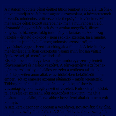
A hatalom többféle céllal építhet titkos bunkert a föld alá. Elsőnek
ott van mindjárt saját biztonságának szavatolása, a közszeretetnek
örvendő, mindenhez értő vezető testi épségének védelme. Más
magasztos célok között szerepelnek még a nyilvánosság elől
elzárandó fegyverkísérletek és az azokat megelőző, illetve
kiegészítő, bizonyos fokig tudományos kutatások. Az ország
vezetői – érthető okokból – nem szokták szeretni, ha a mindig,
mindenütt jelen lévő ellenség tudomást szerez arról, min
ügyködnek éppen. Ezért hát eldugják a föld alá. A létesítmény
megépítését általában összekötik valami nyilvánosan vállalt
építkezéssel, pl. metró, szálloda stb.
Elsőként behatolni egy lezárt objektumba egyszerre jelentett
főnyereményt és halálos veszélyt. A főnyereményt a zsírosnak
ígérkező zsákmány, a halálos veszélyt a területen található
feltérképezetlen anomáliák és az időközben beköltözött – nem
emberi, sőt az emberre azonnal rátámadó – lakók jelentették.
Többnyire már a kiépített bejáraton való bejutáshoz is
viszontagságokkal szegélyezett út vezetett. Kulcskártyát, kódot,
feljegyzéseket szerezni, régi dolgozókat felkutatni, magát a
bejáratot megtalálni, illetve ahhoz hozzáférni általában nem volt
könnyű.
A sztalkerek azonban dacoltak a veszéllyel, hovatovább úgy tűnt,
mintha a veszély éltetné őket. A Zóna fél évtizedre visszanyúló