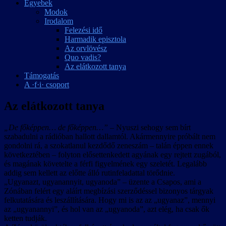
Egyebek
Modok
Irodalom
Felezési idő
Harmadik episztola
Az orvlövész
Quo vadis?
Az elátkozott tanya
Támogatás
A ·f·i· csoport
Az elátkozott tanya
„De főképpen… de főképpen…”
– Nyuszi sehogy sem bírt
szabadulni a rádióban hallott dallamtól. Akármennyire próbált nem
gondolni rá, a szokatlanul kezdődő zeneszám – talán éppen ennek
következtében – folyton elősettenkedett agyának egy rejtett zugából,
és magának követelte a férfi figyelmének egy szeletét. Legalább
addig sem kellett az előtte álló rutinfeladattal törődnie.
„Ugyanazt, ugyanannyit, ugyanoda” – üzente a Csapos, ami a
Zónában felért egy aláírt megbízási szerződéssel bizonyos tárgyak
felkutatására és leszállítására. Hogy mi is az az „ugyanaz”, mennyi
az „ugyanannyi”, és hol van az „ugyanoda”, azt elég, ha csak ők
ketten tudják.