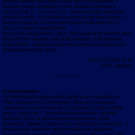
súrolta a hasadék falát, amikor a föld színe fölé emelkedett. A
vízszintes mozgás markolatát enyhén meghúzva ellebegett a
mélység fölül, és – lesz, ami lesz! – leugrott az éppen meglódulni
készülő járműről. A jól időzített manőver szerencsésen sikerült, a
szerkezet irányítást vesztve többé-kevésbé simán földet ért, és
nagyot nyekkenve megállapodott.
Nyuszi még sokáig feküdt a fűben. Már majdnem beesteledett, mire
elég erőt érzett magában, hogy feltápászkodjon. Első pillantása
megmentőjére, a különös járműre esett, melynek kormánya szinte
hívogatóan meredt az ég felé.
The Sweet Little 16-bit
2014. augusztus
—————
A szerző utószava
A történetben leírt antigravitációs járművet nem én találtam ki.
Viktor Sztyepanovics Grebennyikov (Виктор Степанович
Гребенников) orosz rovartudós és festőművész Világom (Мой
мир) c. könyvének 5. fejezetében fényképekkel és rajzokkal
illusztrálva írja le az általa kifejlesztett szerkezetet, annak
használatát, működési alapelvét és az elkészítéséhez vezető utat. A
feltalálója által mindössze egyetlen példányban megépített,
gravitoplánnak nevezett repülőszerkezetnek Grebennyikov 2001-