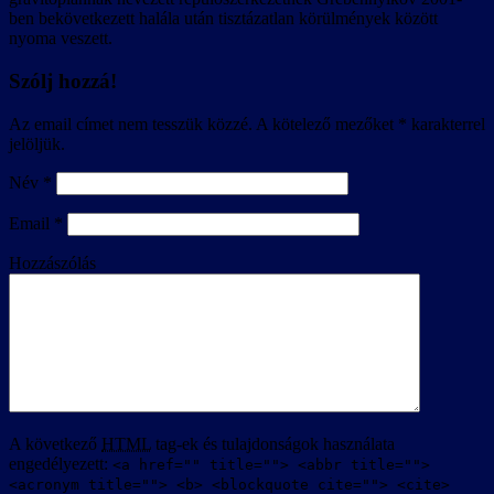
ben bekövetkezett halála után tisztázatlan körülmények között
nyoma veszett.
Szólj hozzá!
Az email címet nem tesszük közzé.
A kötelező mezőket
*
karakterrel
jelöljük.
Név
*
Email
*
Hozzászólás
A következő
HTML
tag-ek és tulajdonságok használata
engedélyezett:
<a href="" title=""> <abbr title="">
<acronym title=""> <b> <blockquote cite=""> <cite>