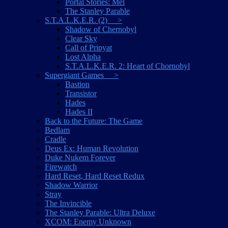
Portal Stories: Mel
The Stanley Parable
S.T.A.L.K.E.R. (2) >
Shadow of Chernobyl
Clear Sky
Call of Pripyat
Lost Alpha
S.T.A.L.K.E.R. 2: Heart of Chornobyl
Supergiant Games >
Bastion
Transistor
Hades
Hades II
Back to the Future: The Game
Bedlam
Cradle
Deus Ex: Human Revolution
Duke Nukem Forever
Firewatch
Hard Reset, Hard Reset Redux
Shadow Warrior
Stray
The Invincible
The Stanley Parable: Ultra Deluxe
XCOM: Enemy Unknown