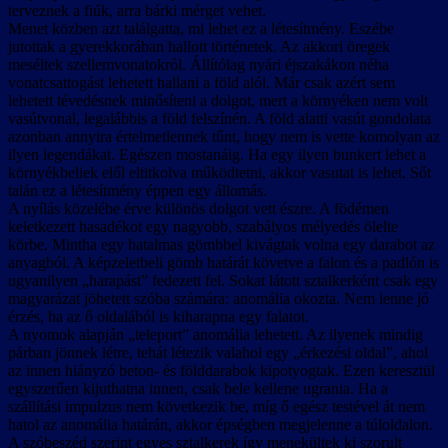
terveznek a fiúk, arra bárki mérget vehet.
Menet közben azt találgatta, mi lehet ez a létesítmény. Eszébe
jutottak a gyerekkorában hallott történetek. Az akkori öregek
meséltek szellemvonatokról. Állítólag nyári éjszakákon néha
vonatcsattogást lehetett hallani a föld alól. Már csak azért sem
lehetett tévedésnek minősíteni a dolgot, mert a környéken nem volt
vasútvonal, legalábbis a föld felszínén. A föld alatti vasút gondolata
azonban annyira értelmetlennek tűnt, hogy nem is vette komolyan az
ilyen legendákat. Egészen mostanáig. Ha egy ilyen bunkert lehet a
környékbeliek elől eltitkolva működtetni, akkor vasutat is lehet. Sőt
talán ez a létesítmény éppen egy állomás.
A nyílás közelébe érve különös dolgot vett észre. A födémen
keletkezett hasadékot egy nagyobb, szabályos mélyedés ölelte
körbe. Mintha egy hatalmas gömbbel kivágtak volna egy darabot az
anyagból. A képzeletbeli gömb határát követve a falon és a padlón is
ugyanilyen „harapást” fedezett fel. Sokat látott sztalkerként csak egy
magyarázat jöhetett szóba számára: anomália okozta. Nem lenne jó
érzés, ha az ő oldalából is kiharapna egy falatot.
A nyomok alapján „teleport” anomália lehetett. Az ilyenek mindig
párban jönnek létre, tehát létezik valahol egy „érkezési oldal”, ahol
az innen hiányzó beton- és földdarabok kipotyogtak. Ezen keresztül
egyszerűen kijuthatna innen, csak bele kellene ugrania. Ha a
szállítási impulzus nem következik be, míg ő egész testével át nem
hatol az anomália határán, akkor épségben megjelenne a túloldalon.
A szóbeszéd szerint egyes sztalkerek így menekültek ki szorult