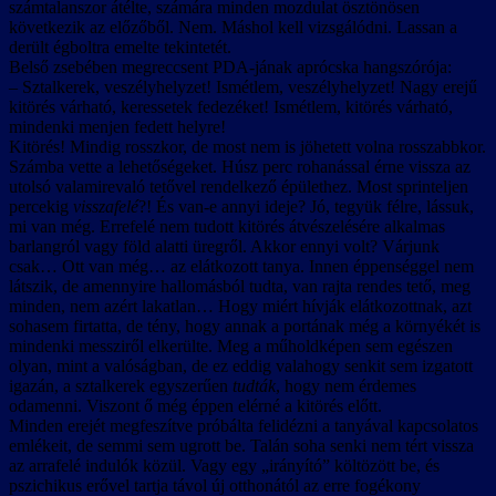
számtalanszor átélte, számára minden mozdulat ösztönösen
következik az előzőből. Nem. Máshol kell vizsgálódni. Lassan a
derült égboltra emelte tekintetét.
Belső zsebében megreccsent PDA-jának aprócska hangszórója:
– Sztalkerek, veszélyhelyzet! Ismétlem, veszélyhelyzet! Nagy erejű
kitörés várható, keressetek fedezéket! Ismétlem, kitörés várható,
mindenki menjen fedett helyre!
Kitörés! Mindig rosszkor, de most nem is jöhetett volna rosszabbkor.
Számba vette a lehetőségeket. Húsz perc rohanással érne vissza az
utolsó valamirevaló tetővel rendelkező épülethez. Most sprinteljen
percekig
visszafelé
?! És van-e annyi ideje? Jó, tegyük félre, lássuk,
mi van még. Errefelé nem tudott kitörés átvészelésére alkalmas
barlangról vagy föld alatti üregről. Akkor ennyi volt? Várjunk
csak… Ott van még… az elátkozott tanya. Innen éppenséggel nem
látszik, de amennyire hallomásból tudta, van rajta rendes tető, meg
minden, nem azért lakatlan… Hogy miért hívják elátkozottnak, azt
sohasem firtatta, de tény, hogy annak a portának még a környékét is
mindenki messziről elkerülte. Meg a műholdképen sem egészen
olyan, mint a valóságban, de ez eddig valahogy senkit sem izgatott
igazán, a sztalkerek egyszerűen
tudták
, hogy nem érdemes
odamenni. Viszont ő még éppen elérné a kitörés előtt.
Minden erejét megfeszítve próbálta felidézni a tanyával kapcsolatos
emlékeit, de semmi sem ugrott be. Talán soha senki nem tért vissza
az arrafelé indulók közül. Vagy egy „irányító” költözött be, és
pszichikus erővel tartja távol új otthonától az erre fogékony