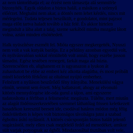
az nem tántoríthatja el; az érzést nem támasztja alá semmiféle
bizonyíték. Egyik oldalon a biztos halál, a másikon a szörnyű
előérzet. Meghalni nem akar, a döntés nem lehet kérdés, nincs mit
mérlegelni. Tudata teljesen beszűkült, e gondolatot, mint pajzsot
maga előtt tartva haladt tovább a ház felé. És akkor hirtelen
megindult a lába alatt a talaj, szeme sarkából mintha mozgást látott
volna, aztán minden elsötétedett.
Halk nyüszítésre eszmélt fel. Mióta egyszer megkergették, Nyuszi
nem volt a vak kutyák barátja. Ez a példány azonban egyedül volt,
és nyilvánvalóan sokkal rémültebb volt annál, hogy eszébe jusson
támadni. Egész testében remegett, farkát maga alá húzta.
Szerencsétlen eb, alighanem ez is ugyanazon a lyukon át
zuhanhatott be ebbe az emberi kéz alkotta alagútba, és most próbált
minél közelebb férkőzni az oltalmat nyújtó emberhez.
Felnézett a nyíláson beszűrődő fény irányába. Menekülési vágya
elmúlt, semmit sem érzett. Még hallatszott, ahogy az elvonuló
kitörés mennydörgése ide-oda gurul a tájon, ami egyszerre
tudatosította a férfiban a felismerést: megúszta. Túlélte, mert miután
az alagút födémszerkezetében szemmel láthatólag frissen keletkezett
hasadékon keresztül beesett ide, csodával határos módon még félig
önkívületben is képes volt biztonságos távolságra jutni a szabad
égboltra ásító nyílástól. A kitörés csúcspontján biztos halált jelentő
sugárzástól, mely ellen csak megfelelő fedél ad menedéket, amikor
sült varjak potyognak az égből. Mindazonáltal tisztában volt vele,