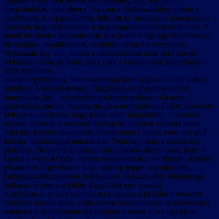
fájhatna a feje. Már persze, ha volna még feje, ami fájjon.
Ezen tűnődött, miközben a folyosón a földhasadékhoz cipelte a
szerkezetet. A talpára állította, fellépett rá, megfogta a kormányt, és
óvatosan maga felé csavarta a magasságot szabályzó markolatot. A
jármű kisvártatva felemelkedett, és a padlótól úgy egy lépcsőfoknyi
távolságban megállapodott, csendben lebegve a levegőben.
Nyuszinak úgy tűnt, mintha a környezetében néha apró fények
lobbantak volna, de lehet, hogy csak a megváltozott térérzékelés
űzött tréfát vele.
Eltartott egy darabig, mire viszonylag biztonságosan uralni tudta a
járművet. A kezelőszervek – függőleges és vízszintes tolóerő,
kanyarodás, fék – egyszerűsége ellenére szükség volt némi
gyakorlásra, mielőtt rászánta magát a menekülésre. Elsőre sikerülnie
kell, mert nem biztos, hogy képes lenne újrapróbálni. Gyakorlás
közben többször is rosszullét kerülgette, ilyenkor szünetet tartott.
Kint már kezdett alkonyodni. Eszébe jutott a kutya; most már az ő
kutyája, felelősséggel tartozik érte. Nem hagyhatja a sorsára egy
pincében. De nem is kockáztathatja a kijutás sikerét azzal, hogy a
nyakába veszi, ki tudja, milyen bonyodalmakat okozhatna a kritikus
pillanatban. Úgy döntött, hogy másnap reggel visszajön érte,
barlangász-felszereléssel, felkészülten. Hátizsákjából kikotort egy
kolbászt, és letette a földre. Ezzel kibír egy éjszakát.
A nyíláson át az égre sandítva még egyszer elpróbálta a tervezett
irányítási mozdulatsort, aztán erősen összpontosítva megszorította a
markolatot, és hibátlanul végrehajtotta a tervet. Csak egy kicsit