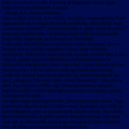
hogy ez nem sokon múlt. Könnyen itt hagyhatta volna a fogát.
Némi tétovázással átkarolta a kutyát.
– Nyugi, öcsi. Nincs semmi baj.
Ami azt illeti, volt baj, nem is kicsi, de a kutya megnyugodott. Nem
aggasztották olyan magasabb rendű problémák, mint például hogy
„most mihez kezdünk?”, sőt szemlátomást a „hogy jutunk ki innen?”
téma sem foglalkoztatta. Orrán meg-megfeszülő izmok mutatták,
hogy máris megkezdte az új környezet felderítését.
Fejlámpája fényénél Nyuszi szemügyre vette a barlangot. Nem is
barlang volt ez, inkább valamiféle folyosó vagy szélesebb
szervizjárat. Néhol fehér színű jelzések, számok és betűk tűntek fel a
falakon, mintha egykori felfestőjük a járatbeli közlekedés és
tájékozódás elősegítésére szánta volna őket. Olyan helynek látszott,
amilyenekről a 100 rad bárban a már egyáltalán nem szomjas
sztalkerek szoktak legendákat mesélni. Ez minden bizonnyal egy
igazi „elhagyott, föld alatti, titkos, állami létesítmény”. Más nem is
lehet. Egy mélyen a földbe vájt, többszintes bunker, melynek
legfelső szintjét a kitörés előrengései avatatlan személyek számára
hozzáférhetővé tették.
Az egész alagút érintetlennek tűnt. Sehol sem volt jele annak, hogy
a természet elkezdte volna birtokba venni, leszámítva azt a föld- és
törmelékhalmot, mely az újonnan nyílt lejáratot övezte. Na, tessék.
Ilyen felfedezésről a legtöbb sztalker álmodni sem mer, neki meg
csak úgy az ölébe hullik. Azaz hogy technikailag éppen ő zuhant
bele, de efféle apróságokon nem akadunk fenn.