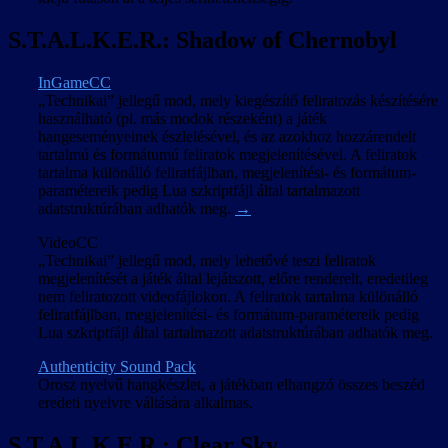
S.T.A.L.K.E.R.: Shadow of Chernobyl
InGameCC
„Technikai” jellegű mod, mely kiegészítő feliratozás készítésére
használható (pl. más modok részeként) a játék
hangeseményeinek észlelésével, és az azokhoz hozzárendelt
tartalmú és formátumú feliratok megjelenítésével. A feliratok
tartalma különálló feliratfájlban, megjelenítési- és formátum-
paramétereik pedig Lua szkriptfájl által tartalmazott
adatstruktúrában adhatók meg.
→
VideoCC
„Technikai” jellegű mod, mely lehetővé teszi feliratok
megjelenítését a játék által lejátszott, előre renderelt, eredetileg
nem feliratozott videofájlokon. A feliratok tartalma különálló
feliratfájlban, megjelenítési- és formátum-paramétereik pedig
Lua szkriptfájl által tartalmazott adatstruktúrában adhatók meg.
Authenticity Sound Pack
Orosz nyelvű hangkészlet, a játékban elhangzó összes beszéd
eredeti nyelvre váltására alkalmas.
S.T.A.L.K.E.R.: Clear Sky