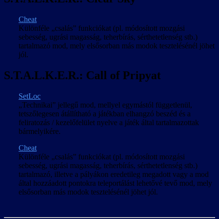
Cheat
Különféle „csalás” funkciókat (pl. módosított mozgási
sebesség, ugrási magasság, teherbírás, sérthetetlenség stb.)
tartalmazó mod, mely elsősorban más modok tesztelésénél jöhet
jól.
S.T.A.L.K.E.R.: Call of Pripyat
SetLoc
„Technikai” jellegű mod, mellyel egymástól függetlenül,
tetszőlegesen átállítható a játékban elhangzó beszéd és a
feliratozás / kezelőfelület nyelve a játék által tartalmazottak
bármelyikére.
Cheat
Különféle „csalás” funkciókat (pl. módosított mozgási
sebesség, ugrási magasság, teherbírás, sérthetetlenség stb.)
tartalmazó, illetve a pályákon eredetileg megadott vagy a mod
által hozzáadott pontokra teleportálást lehetővé tevő mod, mely
elsősorban más modok tesztelésénél jöhet jól.