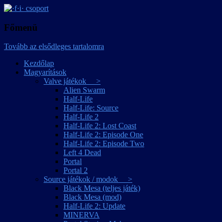
játékmagyarítások
·f·i· csoport
Főmenü
Tovább az elsődleges tartalomra
Kezdőlap
Magyarítások
Valve játékok >
Alien Swarm
Half-Life
Half-Life: Source
Half-Life 2
Half-Life 2: Lost Coast
Half-Life 2: Episode One
Half-Life 2: Episode Two
Left 4 Dead
Portal
Portal 2
Source játékok / modok >
Black Mesa (teljes játék)
Black Mesa (mod)
Half-Life 2: Update
MINERVA