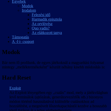
Egyebek
Modok
Irodalom
Felezési idő
Harmadik episztola
Az orvlövész
Quo vadis?
Az elátkozott tanya
Támogatás
A ·f·i· csoport
Modok
Bár nem fő profilunk, de egyes játékoknál a magyarítási folyamat
mintegy „melléktermékeként” készült néhány kisebb módosítás is:
Hard Reset
Exploit
Az Exploit lényegében egy „csalás” mod, mely a játékvilágban
levő terminálok (ajtózárak, generátorvezérlők stb.) bizonyos
módon történő használatával különféle csalásokhoz ad
hozzáférést, a megnövelt lőszerkapacitástól kezdve a hosszabb
idejű futáson át a teljes sérthetetlenségig.