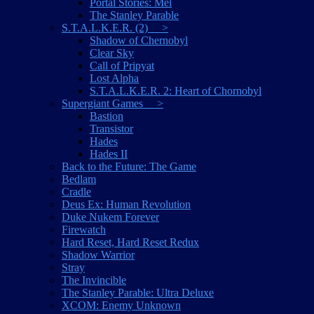
Portal Stories: Mel
The Stanley Parable
S.T.A.L.K.E.R. (2) >
Shadow of Chernobyl
Clear Sky
Call of Pripyat
Lost Alpha
S.T.A.L.K.E.R. 2: Heart of Chornobyl
Supergiant Games >
Bastion
Transistor
Hades
Hades II
Back to the Future: The Game
Bedlam
Cradle
Deus Ex: Human Revolution
Duke Nukem Forever
Firewatch
Hard Reset, Hard Reset Redux
Shadow Warrior
Stray
The Invincible
The Stanley Parable: Ultra Deluxe
XCOM: Enemy Unknown