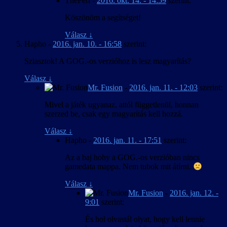
TheFeri
-
2016. okt. 14. - 14:59
szerint:
Köszönöm a segítséget!
Válasz
↓
Hapho
-
2016. jan. 10. - 16:58
szerint:
Sziasztok! A GOG.-os verzióhoz is lesz magyarítás?
Válasz
↓
Mr. Fusion
-
2016. jan. 11. - 12:03
szerint:
Mivel a játék ugyanaz, attól függetlenül, honnan
szerzed be, csak egy magyarítás kell hozzá.
Válasz
↓
Hapho
-
2016. jan. 11. - 17:51
szerint:
Az a baj hohy a GOG.-os verzióban nincs
gamedata mappa. Nem tubok mit átírni.
Válasz
↓
Mr. Fusion
-
2016. jan. 12. -
9:01
szerint:
És hol olvastál olyat, hogy kell lennie