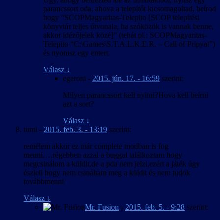
parancssort oda, ahova a telepítőt kicsomagoltad, beírod
hogy “SCOPMagyaritas-Telepito [SCOP telepítési
könyvtár teljes útvonala, ha szóközök is vannak benne,
akkor idézőjelek közé]” (tehát pl.: SCOPMagyaritas-
Telepito “C:\Games\S.T.A.L.K.E.R. – Call of Pripyat”)
és nyomsz egy entert.
Válasz
↓
egeroni
-
2015. jún. 17. - 16:59
szerint:
Milyen parancssort kell nyitni?Hova kell beírni
azt a sort?
Válasz
↓
tumi
-
2015. feb. 3. - 13:19
szerint:
remélem akkor ez már complete modban is fog
menni….régebben azzal a buggal találkoztam hogy
megcsinálom a küldit,de a pda nem jelzi,ezért a játék úgy
észleli hogy nem csináltam meg a küldit és nem tudok
továbbmenni
Válasz
↓
Mr. Fusion
-
2015. feb. 5. - 9:28
szerint: