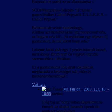
Bocsánat de szarik ez az alkotmányra :/
SCOPMagyaritas-Telepito “[F:\Install
games\Stalker Call of Pripyat\S.T.A.L.K.E.R. –
Call of Pripyat]”
Beírtam már szinte mindenhogy.
Amikor azt mondod nyiss egy parancssort oda,
az hogyan néz ki? – én nyitottam egy teljesen új
parancssort, de mit jelent hogy oda?
Lehetne kérni akár egy 1 perces tutorialt hozzá,
mert ahogy látom nem én vagyok egyedül
szerencsétlen a témában.
Ez a parancssoros folyamat sokunknak
meghaladta a képességét már, előre is
köszönöm/köszönjük!
Válasz
↓
Mr. Fusion
-
2017. aug. 10. -
10:55
szerint:
Elég baj az, hogy sokan alapszinten se
értenek az általuk használt operációs
rendszer kezeléséhez…