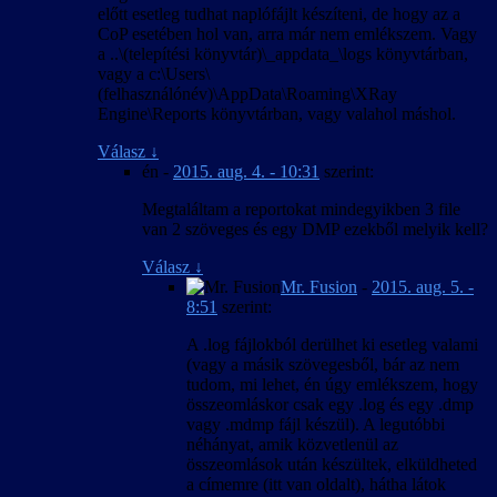
előtt esetleg tudhat naplófájlt készíteni, de hogy az a
CoP esetében hol van, arra már nem emlékszem. Vagy
a ..\(telepítési könyvtár)\_appdata_\logs könyvtárban,
vagy a c:\Users\
(felhasználónév)\AppData\Roaming\XRay
Engine\Reports könyvtárban, vagy valahol máshol.
Válasz
↓
én
-
2015. aug. 4. - 10:31
szerint:
Megtaláltam a reportokat mindegyikben 3 file
van 2 szöveges és egy DMP ezekből melyik kell?
Válasz
↓
Mr. Fusion
-
2015. aug. 5. -
8:51
szerint:
A .log fájlokból derülhet ki esetleg valami
(vagy a másik szövegesből, bár az nem
tudom, mi lehet, én úgy emlékszem, hogy
összeomláskor csak egy .log és egy .dmp
vagy .mdmp fájl készül). A legutóbbi
néhányat, amik közvetlenül az
összeomlások után készültek, elküldheted
a címemre (itt van oldalt), hátha látok