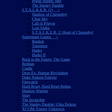
Portal Stories: Mel
The Stanley Parable
S.T.A.L.K.E.R. (2) >
Shadow of Chernobyl
Clear Sky
Call of Pripyat
Lost Alpha
S.T.A.L.K.E.R. 2: Heart of Chornobyl
Supergiant Games >
Bastion
Transistor
Hades
Hades II
Back to the Future: The Game
Bedlam
Cradle
Deus Ex: Human Revolution
Duke Nukem Forever
Firewatch
Hard Reset, Hard Reset Redux
Shadow Warrior
Stray
The Invincible
The Stanley Parable: Ultra Deluxe
XCOM: Enemy Unknown