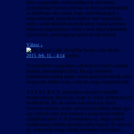
Ilyet a magyarítás elvileg eddig sem okozhatott,
gyakorlatilag viszont pontosan az ilyen parajelenségek
az elsődleges oka annak, hogy nem támogatjuk a
magyarításaink módosított játékon való használatát,
mert a stabil működés biztosításához vissza kell(ene)
fejteni és meg kell(ene) érteni a mod teljes működését
kód szinten, ami rengeteg munka és idő (lenne).
Válasz
↓
The Sweet Little 16-bit
-
2015. feb. 11. - 4:14
szerint:
Tesztelésként végigtoltam a fő történetszálat Complete
moddal, nem találtam hibát. Ha egy felvehető
küldetésben esetleg mégis valami gond jelentkezik (ami
magyarítás nélkül nem), szólj ide, hogy megnézhessük.
A S.T.A.L.K.E.R. játékokhoz készült és készülő
modok tömege bizonyítja, hogy az XRay játékmotor jól
moddolható. Jól, de sajnos nem könnyen. Ilyen
összetett rendszer esetén nem könnyű átlátni, hogy egy-
egy változás mire lesz hatással a programozó eredeti
szándékán kívül. A fő követelmény az, hogy a teljes
kódállomány mindig egységes egész legyen. És pont ez
az, amit nehéz (vagy inkább lehetetlen) biztosítani,