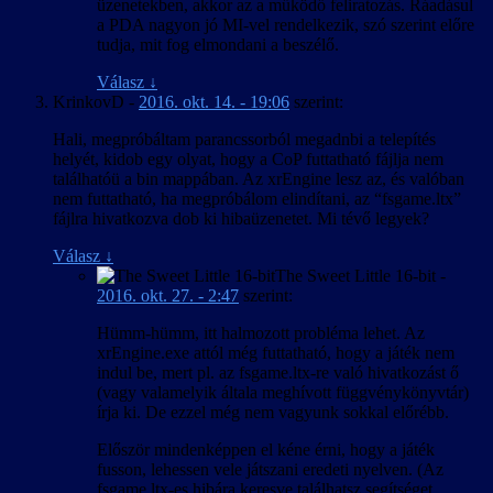
üzenetekben, akkor az a működő feliratozás. Ráadásul
a PDA nagyon jó MI-vel rendelkezik, szó szerint előre
tudja, mit fog elmondani a beszélő.
Válasz
↓
KrinkovD
-
2016. okt. 14. - 19:06
szerint:
Hali, megpróbáltam parancssorból megadnbi a telepítés
helyét, kidob egy olyat, hogy a CoP futtatható fájlja nem
találhatóü a bin mappában. Az xrEngine lesz az, és valóban
nem futtatható, ha megpróbálom elindítani, az “fsgame.ltx”
fájlra hivatkozva dob ki hibaüzenetet. Mi tévő legyek?
Válasz
↓
The Sweet Little 16-bit
-
2016. okt. 27. - 2:47
szerint:
Hümm-hümm, itt halmozott probléma lehet. Az
xrEngine.exe attól még futtatható, hogy a játék nem
indul be, mert pl. az fsgame.ltx-re való hivatkozást ő
(vagy valamelyik általa meghívott függvénykönyvtár)
írja ki. De ezzel még nem vagyunk sokkal előrébb.
Először mindenképpen el kéne érni, hogy a játék
fusson, lehessen vele játszani eredeti nyelven. (Az
fsgame.ltx-es hibára keresve találhatsz segítséget