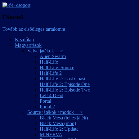
játékmagyarítások
·f·i· csoport
Főmenü
Tovább az elsődleges tartalomra
Kezdőlap
Magyarítások
Valve játékok >
Alien Swarm
Half-Life
Half-Life: Source
Half-Life 2
Half-Life 2: Lost Coast
Half-Life 2: Episode One
Half-Life 2: Episode Two
Left 4 Dead
Portal
Portal 2
Source játékok / modok >
Black Mesa (teljes játék)
Black Mesa (mod)
Half-Life 2: Update
MINERVA