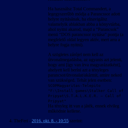
Ha használsz Total Commandert, a
legegyszerűbb módja a Parancssor adott
helyre nyitásának, ha elnavigálsz
valamelyik ablakban abba a könyvtárba,
ahol nyitni akarod, majd a “Parancsok”
menü “DOS parancssor nyitása” pontja (a
megfelelő oldal legyen aktív, mert arra a
helyre fogja nyitni).
A szögletes zárójel nem kell az
útvonalmegadásba, az ugyanis azt jelenti,
hogy ami [így van írva magyarázatként],
ahelyett kell beríni azt a tényleges
parancsot/útvonalat/akármit, amire neked
van szükséged. Tehát jelen esetben:
SCOPMagyaritas-Telepito
"F:\Install games\Stalker Call of
Pripyat\S.T.A.L.K.E.R. – Call of
Pripyat"
Ha tényleg itt van a játék, ennek elvileg
működnie kellene.
TheFeri
-
2016. okt. 8. - 10:55
szerint: