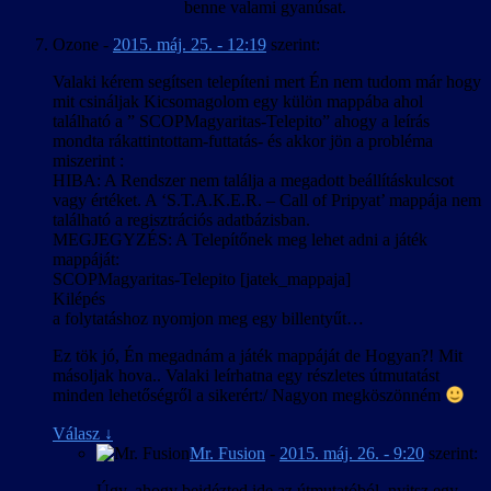
benne valami gyanúsat.
Ozone
-
2015. máj. 25. - 12:19
szerint:
Valaki kérem segítsen telepíteni mert Én nem tudom már hogy
mit csináljak Kicsomagolom egy külön mappába ahol
található a ” SCOPMagyaritas-Telepito” ahogy a leírás
mondta rákattintottam-futtatás- és akkor jön a probléma
miszerint :
HIBA: A Rendszer nem találja a megadott beállításkulcsot
vagy értéket. A ‘S.T.A.K.E.R. – Call of Pripyat’ mappája nem
található a regisztrációs adatbázisban.
MEGJEGYZÉS: A Telepítőnek meg lehet adni a játék
mappáját:
SCOPMagyaritas-Telepito [jatek_mappaja]
Kilépés
a folytatáshoz nyomjon meg egy billentyűt…
Ez tök jó, Én megadnám a játék mappáját de Hogyan?! Mit
másoljak hova.. Valaki leírhatna egy részletes útmutatást
minden lehetőségről a sikerért:/ Nagyon megköszönném
Válasz
↓
Mr. Fusion
-
2015. máj. 26. - 9:20
szerint:
Úgy, ahogy beidézted ide az útmutatóból, nyitsz egy