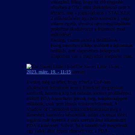
valószínű, főleg, hogy az idő nagyobb
részében a GSC mint játékfejlesztő nem is
létezett, míg a jogtulajdonos a STALKER
2 előkészítésére újra nem szervezte), vagy
valami egyéb, távolról nem megállapítható
probléma akadályozza a feliratozó mod
működését.
Esetleg, valami okból a Beállítások >
Hang menüben kikapcsolódott a feliratozás
beállítás, ami alapesetben bekapcsolt
állapotban van a magyarítás telepítése után.
The Sweet Little 16-bit
-
2023. márc. 19. - 11:15
szerint:
Esetleg még az lehet, hogy mivel a CoP-ban
alkalmazott feliratozás nem a filmeknél megszokott
kinézetű, hanem a kép bal oldalán, kicsiny profilképpel
ellátott PDA-üzenetként jelenik meg, tulajdonképpen
működik, csak nem látszik szinkronfeliratnak. A
Shadow of Chernobyl szinkronfeliratozását még a
filmeshez hasonlóra készítettük, aztán a sorozat többi
tagjánál már átvettük a játék szerzői által alkalmazott
PDA-s kinézetet. Szóval, ha a tábortűznél megjelenik
egy valaki által éppen elmesélt vicc a PDA-