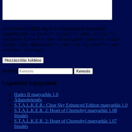
A következő
HTML
tag-ek és tulajdonságok használata
engedélyezett:
<a href="" title=""> <abbr title="">
<acronym title=""> <b> <blockquote cite=""> <cite>
<code> <del datetime=""> <em> <i> <q cite=""> <s>
<strike> <strong>
Keresés
Legutóbbi bejegyzések
Hades II magyarítás 1.0
Állapotjelentés
S.T.A.L.K.E.R.: Clear Sky Enhanced Edition magyarítás 1.0
S.T.A.L.K.E.R. 2: Heart of Chornobyl magyarítás 1.08
frissítés
S.T.A.L.K.E.R. 2: Heart of Chornobyl magyarítás 1.07
frissítés