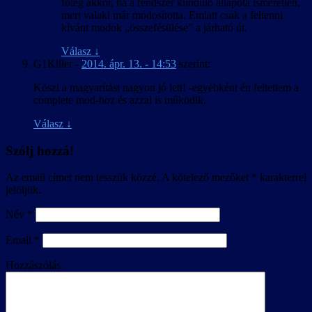
főleg akkor, ha a rendszer kiinduló állapota ismeretlen,
mert valaki már módosította. Emiatt csak a feltenni
kívánt modok „összefésülése” a járható út.
Válasz
↓
G1Killer
-
2014. ápr. 13. - 14:53
szerint:
Köszi a magyarítást nagyon jó lett! -egyébként én feltettem a
complete mod-hoz és azzal is működik.
Válasz
↓
Szólj hozzá!
Az email címet nem tesszük közzé.
A kötelező mezőket
*
karakterrel
jelöljük.
Név
*
Email
*
Hozzászólás