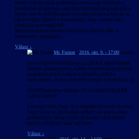
Helló! Nekem olyan problémám lenne hogy elindítom a
telepítő.bat-ot ugyanaz a baj mint Ozenenel meg kell adni a
helyet, nos én próbálkoztam meg adni parancssorban de az
írja ki hogy:a fájlnév, a könyvtárnév, vagy a kötetcímke
szintaxisa nem megfelelő.
Most nem tudom ilyenkor mit kellene tennem előre is
köszönöm a segítséget!
Válasz
↓
Mr. Fusion
-
2016. okt. 9. - 17:00
szerint:
Ha a telepítő nem találja meg a játékot, akkor miután
kilépett, parancssorból, a játék telepítési könyvtárának
megadásával kell indítani a telepítést (abból a
könyvtárból, ahova a telepítőcsomagot kibontottad), pl.:
SCOPMagyaritas-Telepito “D:\Jatekok\STALKER
Call of Pripyat”
Lényeges lehet, hogy ha a telepítési könyvtár nevében
vagy bárhol az útvonalban szóköz van (mint a fenti
példában is), akkor a teljes útvonalat a fent látható
módon idézőjelek közé kell tenni.
Válasz
↓