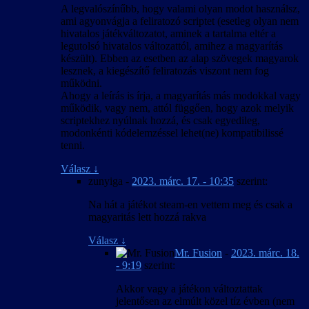
A legvalószínűbb, hogy valami olyan modot használsz,
ami agyonvágja a feliratozó scriptet (esetleg olyan nem
hivatalos játékváltozatot, aminek a tartalma eltér a
legutolsó hivatalos változattól, amihez a magyarítás
készült). Ebben az esetben az alap szövegek magyarok
lesznek, a kiegészítő feliratozás viszont nem fog
működni.
Ahogy a leírás is írja, a magyarítás más modokkal vagy
működik, vagy nem, attól függően, hogy azok melyik
scriptekhez nyúlnak hozzá, és csak egyedileg,
modonkénti kódelemzéssel lehet(ne) kompatibilissé
tenni.
Válasz
↓
zunyiga
-
2023. márc. 17. - 10:35
szerint:
Na hát a játékot steam-en vettem meg és csak a
magyaritás lett hozzá rakva
Válasz
↓
Mr. Fusion
-
2023. márc. 18.
- 9:19
szerint:
Akkor vagy a játékon változtattak
jelentősen az elmúlt közel tíz évben (nem