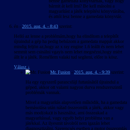
benne gamedata könyvtárnak, vagy hogy
bármit át kell írni? Be kell másolni a
magyarítást a játék telepítési könyvtárába,
és attól lesz benne a gamedata könyvtár.
én
-
2015. aug. 4. - 8:43
szerint:
Helló az lenne a problémám,hogy ha elindítom a telepítőt
újraindul a gép ha pedig behúzom a gamedata mappát akkor
mindig feljön az,hogy az x ray engine 1.6 leállt és nem lehet
semmit sem csinálni vgayis nem lehet megnézni,hogy miért
állt le a játék. Reméllem valaki tud segíteni, előre is kösz.
Válasz
↓
Mr. Fusion
-
2015. aug. 4. - 9:39
szerint:
Ha egy egyszerű parancsfájl futtatásától újraindul a
géped, akkor ott valami nagyon durva rendszerszintű
problémák vannak.
Mivel a magyarítás alapvetően működik, ha a gamedata
bemásolása után nálad összeomlik a játék, akkor vagy
más mod(oka)t is használsz, ami összeakad a
magyarítással, vagy egyéb helyi probléma van a
játékkal. Az ilyesmit távolról nem igazán lehet
diagnosztizálni. Szerencsés esetben a motor összeomlás