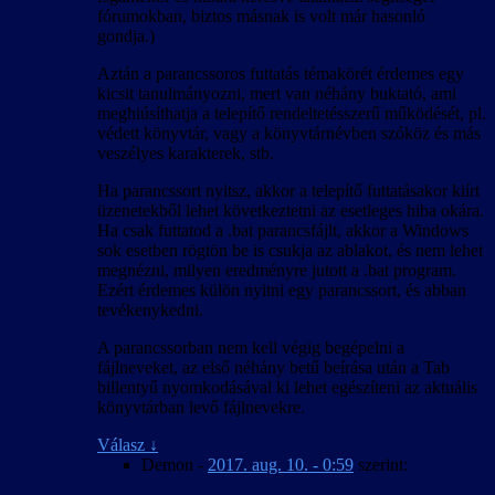
fórumokban, biztos másnak is volt már hasonló
gondja.)
Aztán a parancssoros futtatás témakörét érdemes egy
kicsit tanulmányozni, mert van néhány buktató, ami
meghiúsíthatja a telepítő rendeltetésszerű működését, pl.
védett könyvtár, vagy a könyvtárnévben szóköz és más
veszélyes karakterek, stb.
Ha parancssort nyitsz, akkor a telepítő futtatásakor kiírt
üzenetekből lehet következtetni az esetleges hiba okára.
Ha csak futtatod a .bat parancsfájlt, akkor a Windows
sok esetben rögtön be is csukja az ablakot, és nem lehet
megnézni, milyen eredményre jutott a .bat program.
Ezért érdemes külön nyitni egy parancssort, és abban
tevékenykedni.
A parancssorban nem kell végig begépelni a
fájlneveket, az első néhány betű beírása után a Tab
billentyű nyomkodásával ki lehet egészíteni az aktuális
könyvtárban levő fájlnevekre.
Válasz
↓
Demon
-
2017. aug. 10. - 0:59
szerint: