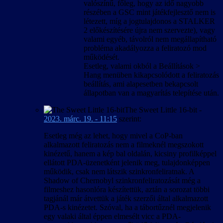
valószínű, főleg, hogy az idő nagyobb
részében a GSC mint játékfejlesztő nem is
létezett, míg a jogtulajdonos a STALKER
2 előkészítésére újra nem szervezte), vagy
valami egyéb, távolról nem megállapítható
probléma akadályozza a feliratozó mod
működését.
Esetleg, valami okból a Beállítások >
Hang menüben kikapcsolódott a feliratozás
beállítás, ami alapesetben bekapcsolt
állapotban van a magyarítás telepítése után.
The Sweet Little 16-bit
-
2023. márc. 19. - 11:15
szerint:
Esetleg még az lehet, hogy mivel a CoP-ban
alkalmazott feliratozás nem a filmeknél megszokott
kinézetű, hanem a kép bal oldalán, kicsiny profilképpel
ellátott PDA-üzenetként jelenik meg, tulajdonképpen
működik, csak nem látszik szinkronfeliratnak. A
Shadow of Chernobyl szinkronfeliratozását még a
filmeshez hasonlóra készítettük, aztán a sorozat többi
tagjánál már átvettük a játék szerzői által alkalmazott
PDA-s kinézetet. Szóval, ha a tábortűznél megjelenik
egy valaki által éppen elmesélt vicc a PDA-