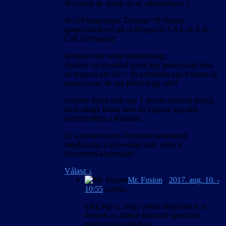
Bocsánat de szarik ez az alkotmányra :/
SCOPMagyaritas-Telepito “[F:\Install
games\Stalker Call of Pripyat\S.T.A.L.K.E.R. –
Call of Pripyat]”
Beírtam már szinte mindenhogy.
Amikor azt mondod nyiss egy parancssort oda,
az hogyan néz ki? – én nyitottam egy teljesen új
parancssort, de mit jelent hogy oda?
Lehetne kérni akár egy 1 perces tutorialt hozzá,
mert ahogy látom nem én vagyok egyedül
szerencsétlen a témában.
Ez a parancssoros folyamat sokunknak
meghaladta a képességét már, előre is
köszönöm/köszönjük!
Válasz
↓
Mr. Fusion
-
2017. aug. 10. -
10:55
szerint:
Elég baj az, hogy sokan alapszinten se
értenek az általuk használt operációs
rendszer kezeléséhez…