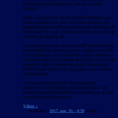
fórumokban, biztos másnak is volt már hasonló
gondja.)
Aztán a parancssoros futtatás témakörét érdemes egy
kicsit tanulmányozni, mert van néhány buktató, ami
meghiúsíthatja a telepítő rendeltetésszerű működését, pl.
védett könyvtár, vagy a könyvtárnévben szóköz és más
veszélyes karakterek, stb.
Ha parancssort nyitsz, akkor a telepítő futtatásakor kiírt
üzenetekből lehet következtetni az esetleges hiba okára.
Ha csak futtatod a .bat parancsfájlt, akkor a Windows
sok esetben rögtön be is csukja az ablakot, és nem lehet
megnézni, milyen eredményre jutott a .bat program.
Ezért érdemes külön nyitni egy parancssort, és abban
tevékenykedni.
A parancssorban nem kell végig begépelni a
fájlneveket, az első néhány betű beírása után a Tab
billentyű nyomkodásával ki lehet egészíteni az aktuális
könyvtárban levő fájlnevekre.
Válasz
↓
Demon
-
2017. aug. 10. - 0:59
szerint: