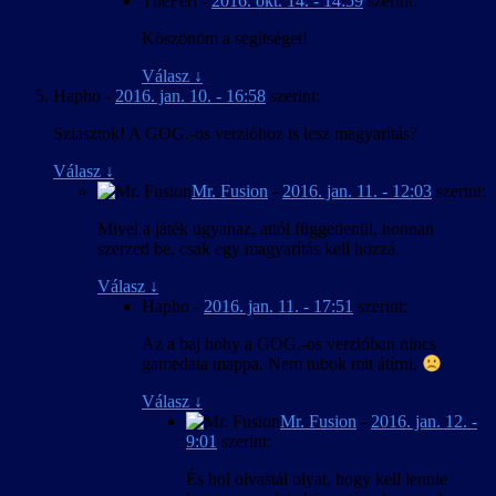
TheFeri
-
2016. okt. 14. - 14:59
szerint:
Köszönöm a segítséget!
Válasz
↓
Hapho
-
2016. jan. 10. - 16:58
szerint:
Sziasztok! A GOG.-os verzióhoz is lesz magyarítás?
Válasz
↓
Mr. Fusion
-
2016. jan. 11. - 12:03
szerint:
Mivel a játék ugyanaz, attól függetlenül, honnan
szerzed be, csak egy magyarítás kell hozzá.
Válasz
↓
Hapho
-
2016. jan. 11. - 17:51
szerint:
Az a baj hohy a GOG.-os verzióban nincs
gamedata mappa. Nem tubok mit átírni.
Válasz
↓
Mr. Fusion
-
2016. jan. 12. -
9:01
szerint:
És hol olvastál olyat, hogy kell lennie