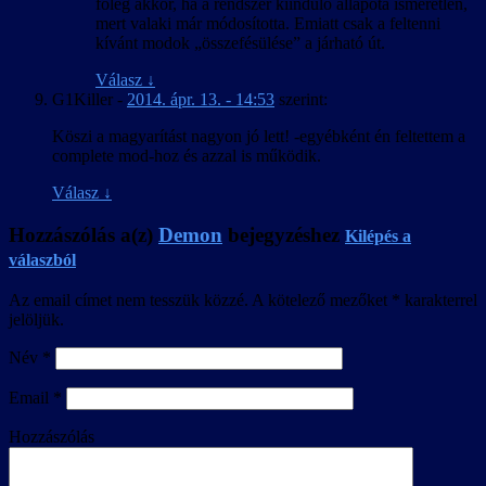
főleg akkor, ha a rendszer kiinduló állapota ismeretlen,
mert valaki már módosította. Emiatt csak a feltenni
kívánt modok „összefésülése” a járható út.
Válasz
↓
G1Killer
-
2014. ápr. 13. - 14:53
szerint:
Köszi a magyarítást nagyon jó lett! -egyébként én feltettem a
complete mod-hoz és azzal is működik.
Válasz
↓
Hozzászólás a(z)
Demon
bejegyzéshez
Kilépés a
válaszból
Az email címet nem tesszük közzé.
A kötelező mezőket
*
karakterrel
jelöljük.
Név
*
Email
*
Hozzászólás