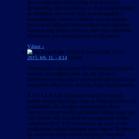
Ilyet a magyarítás elvileg eddig sem okozhatott,
gyakorlatilag viszont pontosan az ilyen parajelenségek
az elsődleges oka annak, hogy nem támogatjuk a
magyarításaink módosított játékon való használatát,
mert a stabil működés biztosításához vissza kell(ene)
fejteni és meg kell(ene) érteni a mod teljes működését
kód szinten, ami rengeteg munka és idő (lenne).
Válasz
↓
The Sweet Little 16-bit
-
2015. feb. 11. - 4:14
szerint:
Tesztelésként végigtoltam a fő történetszálat Complete
moddal, nem találtam hibát. Ha egy felvehető
küldetésben esetleg mégis valami gond jelentkezik (ami
magyarítás nélkül nem), szólj ide, hogy megnézhessük.
A S.T.A.L.K.E.R. játékokhoz készült és készülő
modok tömege bizonyítja, hogy az XRay játékmotor jól
moddolható. Jól, de sajnos nem könnyen. Ilyen
összetett rendszer esetén nem könnyű átlátni, hogy egy-
egy változás mire lesz hatással a programozó eredeti
szándékán kívül. A fő követelmény az, hogy a teljes
kódállomány mindig egységes egész legyen. És pont ez
az, amit nehéz (vagy inkább lehetetlen) biztosítani,