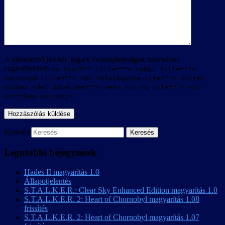
A következő
HTML
tag-ek és tulajdonságok használata
engedélyezett:
<a href="" title=""> <abbr title="">
<acronym title=""> <b> <blockquote cite=""> <cite>
<code> <del datetime=""> <em> <i> <q cite=""> <s>
<strike> <strong>
Keresés
Legutóbbi bejegyzések
Hades II magyarítás 1.0
Állapotjelentés
S.T.A.L.K.E.R.: Clear Sky Enhanced Edition magyarítás 1.0
S.T.A.L.K.E.R. 2: Heart of Chornobyl magyarítás 1.08
frissítés
S.T.A.L.K.E.R. 2: Heart of Chornobyl magyarítás 1.07