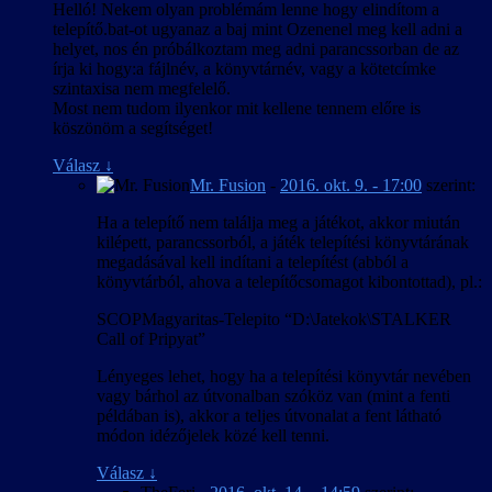
Helló! Nekem olyan problémám lenne hogy elindítom a
telepítő.bat-ot ugyanaz a baj mint Ozenenel meg kell adni a
helyet, nos én próbálkoztam meg adni parancssorban de az
írja ki hogy:a fájlnév, a könyvtárnév, vagy a kötetcímke
szintaxisa nem megfelelő.
Most nem tudom ilyenkor mit kellene tennem előre is
köszönöm a segítséget!
Válasz
↓
Mr. Fusion
-
2016. okt. 9. - 17:00
szerint:
Ha a telepítő nem találja meg a játékot, akkor miután
kilépett, parancssorból, a játék telepítési könyvtárának
megadásával kell indítani a telepítést (abból a
könyvtárból, ahova a telepítőcsomagot kibontottad), pl.:
SCOPMagyaritas-Telepito “D:\Jatekok\STALKER
Call of Pripyat”
Lényeges lehet, hogy ha a telepítési könyvtár nevében
vagy bárhol az útvonalban szóköz van (mint a fenti
példában is), akkor a teljes útvonalat a fent látható
módon idézőjelek közé kell tenni.
Válasz
↓