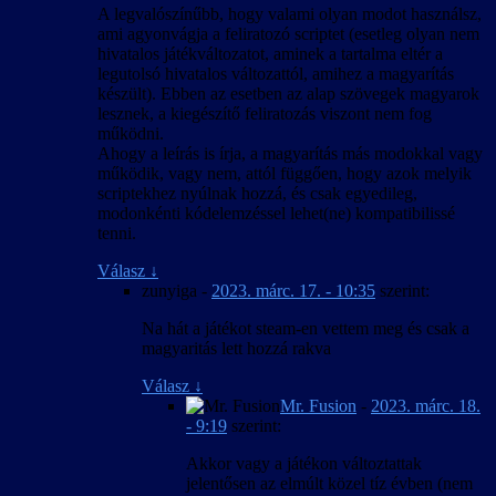
A legvalószínűbb, hogy valami olyan modot használsz,
ami agyonvágja a feliratozó scriptet (esetleg olyan nem
hivatalos játékváltozatot, aminek a tartalma eltér a
legutolsó hivatalos változattól, amihez a magyarítás
készült). Ebben az esetben az alap szövegek magyarok
lesznek, a kiegészítő feliratozás viszont nem fog
működni.
Ahogy a leírás is írja, a magyarítás más modokkal vagy
működik, vagy nem, attól függően, hogy azok melyik
scriptekhez nyúlnak hozzá, és csak egyedileg,
modonkénti kódelemzéssel lehet(ne) kompatibilissé
tenni.
Válasz
↓
zunyiga
-
2023. márc. 17. - 10:35
szerint:
Na hát a játékot steam-en vettem meg és csak a
magyaritás lett hozzá rakva
Válasz
↓
Mr. Fusion
-
2023. márc. 18.
- 9:19
szerint:
Akkor vagy a játékon változtattak
jelentősen az elmúlt közel tíz évben (nem