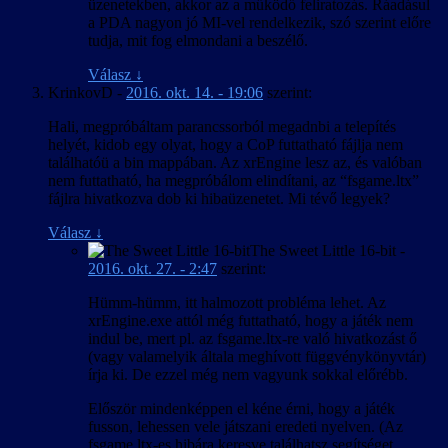
üzenetekben, akkor az a működő feliratozás. Ráadásul
a PDA nagyon jó MI-vel rendelkezik, szó szerint előre
tudja, mit fog elmondani a beszélő.
Válasz
↓
KrinkovD
-
2016. okt. 14. - 19:06
szerint:
Hali, megpróbáltam parancssorból megadnbi a telepítés
helyét, kidob egy olyat, hogy a CoP futtatható fájlja nem
találhatóü a bin mappában. Az xrEngine lesz az, és valóban
nem futtatható, ha megpróbálom elindítani, az “fsgame.ltx”
fájlra hivatkozva dob ki hibaüzenetet. Mi tévő legyek?
Válasz
↓
The Sweet Little 16-bit
-
2016. okt. 27. - 2:47
szerint:
Hümm-hümm, itt halmozott probléma lehet. Az
xrEngine.exe attól még futtatható, hogy a játék nem
indul be, mert pl. az fsgame.ltx-re való hivatkozást ő
(vagy valamelyik általa meghívott függvénykönyvtár)
írja ki. De ezzel még nem vagyunk sokkal előrébb.
Először mindenképpen el kéne érni, hogy a játék
fusson, lehessen vele játszani eredeti nyelven. (Az
fsgame.ltx-es hibára keresve találhatsz segítséget