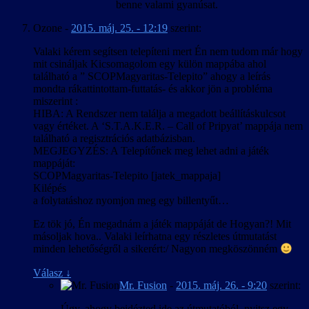
benne valami gyanúsat.
Ozone
-
2015. máj. 25. - 12:19
szerint:
Valaki kérem segítsen telepíteni mert Én nem tudom már hogy
mit csináljak Kicsomagolom egy külön mappába ahol
található a ” SCOPMagyaritas-Telepito” ahogy a leírás
mondta rákattintottam-futtatás- és akkor jön a probléma
miszerint :
HIBA: A Rendszer nem találja a megadott beállításkulcsot
vagy értéket. A ‘S.T.A.K.E.R. – Call of Pripyat’ mappája nem
található a regisztrációs adatbázisban.
MEGJEGYZÉS: A Telepítőnek meg lehet adni a játék
mappáját:
SCOPMagyaritas-Telepito [jatek_mappaja]
Kilépés
a folytatáshoz nyomjon meg egy billentyűt…
Ez tök jó, Én megadnám a játék mappáját de Hogyan?! Mit
másoljak hova.. Valaki leírhatna egy részletes útmutatást
minden lehetőségről a sikerért:/ Nagyon megköszönném
Válasz
↓
Mr. Fusion
-
2015. máj. 26. - 9:20
szerint:
Úgy, ahogy beidézted ide az útmutatóból, nyitsz egy