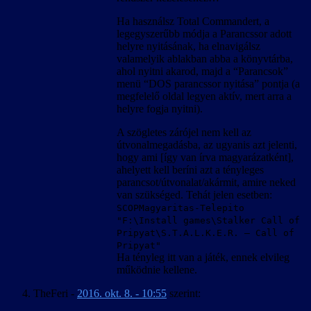
Ha használsz Total Commandert, a
legegyszerűbb módja a Parancssor adott
helyre nyitásának, ha elnavigálsz
valamelyik ablakban abba a könyvtárba,
ahol nyitni akarod, majd a “Parancsok”
menü “DOS parancssor nyitása” pontja (a
megfelelő oldal legyen aktív, mert arra a
helyre fogja nyitni).
A szögletes zárójel nem kell az
útvonalmegadásba, az ugyanis azt jelenti,
hogy ami [így van írva magyarázatként],
ahelyett kell beríni azt a tényleges
parancsot/útvonalat/akármit, amire neked
van szükséged. Tehát jelen esetben:
SCOPMagyaritas-Telepito
"F:\Install games\Stalker Call of
Pripyat\S.T.A.L.K.E.R. – Call of
Pripyat"
Ha tényleg itt van a játék, ennek elvileg
működnie kellene.
TheFeri
-
2016. okt. 8. - 10:55
szerint: