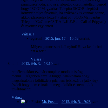
parancssort oda, ahova a telepítőt kicsomagoltad, beírod
hogy “SCOPMagyaritas-Telepito [SCOP telepítési
könyvtár teljes útvonala, ha szóközök is vannak benne,
akkor idézőjelek közé]” (tehát pl.: SCOPMagyaritas-
Telepito “C:\Games\S.T.A.L.K.E.R. – Call of Pripyat”)
és nyomsz egy entert.
Válasz
↓
egeroni
-
2015. jún. 17. - 16:59
szerint:
Milyen parancssort kell nyitni?Hova kell beírni
azt a sort?
Válasz
↓
tumi
-
2015. feb. 3. - 13:19
szerint:
remélem akkor ez már complete modban is fog
menni….régebben azzal a buggal találkoztam hogy
megcsinálom a küldit,de a pda nem jelzi,ezért a játék úgy
észleli hogy nem csináltam meg a küldit és nem tudok
továbbmenni
Válasz
↓
Mr. Fusion
-
2015. feb. 5. - 9:28
szerint: