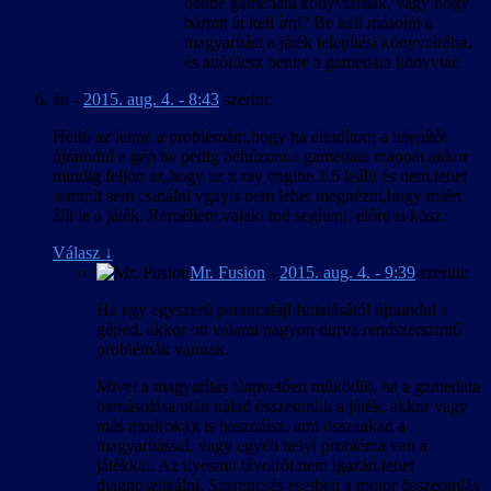
benne gamedata könyvtárnak, vagy hogy
bármit át kell írni? Be kell másolni a
magyarítást a játék telepítési könyvtárába,
és attól lesz benne a gamedata könyvtár.
én
-
2015. aug. 4. - 8:43
szerint:
Helló az lenne a problémám,hogy ha elindítom a telepítőt
újraindul a gép ha pedig behúzom a gamedata mappát akkor
mindig feljön az,hogy az x ray engine 1.6 leállt és nem lehet
semmit sem csinálni vgayis nem lehet megnézni,hogy miért
állt le a játék. Reméllem valaki tud segíteni, előre is kösz.
Válasz
↓
Mr. Fusion
-
2015. aug. 4. - 9:39
szerint:
Ha egy egyszerű parancsfájl futtatásától újraindul a
géped, akkor ott valami nagyon durva rendszerszintű
problémák vannak.
Mivel a magyarítás alapvetően működik, ha a gamedata
bemásolása után nálad összeomlik a játék, akkor vagy
más mod(oka)t is használsz, ami összeakad a
magyarítással, vagy egyéb helyi probléma van a
játékkal. Az ilyesmit távolról nem igazán lehet
diagnosztizálni. Szerencsés esetben a motor összeomlás