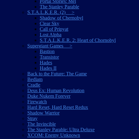
Portal Stories: Mel
The Stanley Parable
S.T.A.L.K.E.R. (2) >
Shadow of Chernobyl
Clear Sky
Call of Pripyat
Lost Alpha
S.T.A.L.K.E.R. 2: Heart of Chornobyl
Supergiant Games >
Bastion
Transistor
Hades
Hades II
Back to the Future: The Game
Bedlam
Cradle
Deus Ex: Human Revolution
Duke Nukem Forever
Firewatch
Hard Reset, Hard Reset Redux
Shadow Warrior
Stray
The Invincible
The Stanley Parable: Ultra Deluxe
XCOM: Enemy Unknown