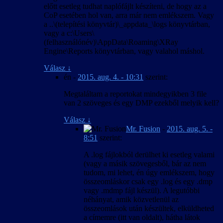
előtt esetleg tudhat naplófájlt készíteni, de hogy az a
CoP esetében hol van, arra már nem emlékszem. Vagy
a ..\(telepítési könyvtár)\_appdata_\logs könyvtárban,
vagy a c:\Users\
(felhasználónév)\AppData\Roaming\XRay
Engine\Reports könyvtárban, vagy valahol máshol.
Válasz
↓
én
-
2015. aug. 4. - 10:31
szerint:
Megtaláltam a reportokat mindegyikben 3 file
van 2 szöveges és egy DMP ezekből melyik kell?
Válasz
↓
Mr. Fusion
-
2015. aug. 5. -
8:51
szerint:
A .log fájlokból derülhet ki esetleg valami
(vagy a másik szövegesből, bár az nem
tudom, mi lehet, én úgy emlékszem, hogy
összeomláskor csak egy .log és egy .dmp
vagy .mdmp fájl készül). A legutóbbi
néhányat, amik közvetlenül az
összeomlások után készültek, elküldheted
a címemre (itt van oldalt), hátha látok