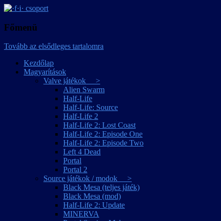
játékmagyarítások
·f·i· csoport
Főmenü
Tovább az elsődleges tartalomra
Kezdőlap
Magyarítások
Valve játékok >
Alien Swarm
Half-Life
Half-Life: Source
Half-Life 2
Half-Life 2: Lost Coast
Half-Life 2: Episode One
Half-Life 2: Episode Two
Left 4 Dead
Portal
Portal 2
Source játékok / modok >
Black Mesa (teljes játék)
Black Mesa (mod)
Half-Life 2: Update
MINERVA