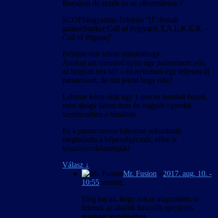
Bocsánat de szarik ez az alkotmányra :/
SCOPMagyaritas-Telepito “[F:\Install
games\Stalker Call of Pripyat\S.T.A.L.K.E.R. –
Call of Pripyat]”
Beírtam már szinte mindenhogy.
Amikor azt mondod nyiss egy parancssort oda,
az hogyan néz ki? – én nyitottam egy teljesen új
parancssort, de mit jelent hogy oda?
Lehetne kérni akár egy 1 perces tutorialt hozzá,
mert ahogy látom nem én vagyok egyedül
szerencsétlen a témában.
Ez a parancssoros folyamat sokunknak
meghaladta a képességét már, előre is
köszönöm/köszönjük!
Válasz
↓
Mr. Fusion
-
2017. aug. 10. -
10:55
szerint:
Elég baj az, hogy sokan alapszinten se
értenek az általuk használt operációs
rendszer kezeléséhez…