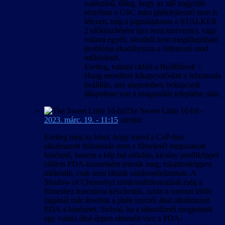
valószínű, főleg, hogy az idő nagyobb
részében a GSC mint játékfejlesztő nem is
létezett, míg a jogtulajdonos a STALKER
2 előkészítésére újra nem szervezte), vagy
valami egyéb, távolról nem megállapítható
probléma akadályozza a feliratozó mod
működését.
Esetleg, valami okból a Beállítások >
Hang menüben kikapcsolódott a feliratozás
beállítás, ami alapesetben bekapcsolt
állapotban van a magyarítás telepítése után.
The Sweet Little 16-bit
-
2023. márc. 19. - 11:15
szerint:
Esetleg még az lehet, hogy mivel a CoP-ban
alkalmazott feliratozás nem a filmeknél megszokott
kinézetű, hanem a kép bal oldalán, kicsiny profilképpel
ellátott PDA-üzenetként jelenik meg, tulajdonképpen
működik, csak nem látszik szinkronfeliratnak. A
Shadow of Chernobyl szinkronfeliratozását még a
filmeshez hasonlóra készítettük, aztán a sorozat többi
tagjánál már átvettük a játék szerzői által alkalmazott
PDA-s kinézetet. Szóval, ha a tábortűznél megjelenik
egy valaki által éppen elmesélt vicc a PDA-