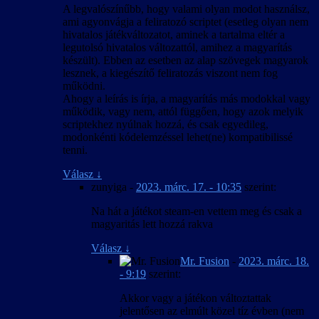
A legvalószínűbb, hogy valami olyan modot használsz,
ami agyonvágja a feliratozó scriptet (esetleg olyan nem
hivatalos játékváltozatot, aminek a tartalma eltér a
legutolsó hivatalos változattól, amihez a magyarítás
készült). Ebben az esetben az alap szövegek magyarok
lesznek, a kiegészítő feliratozás viszont nem fog
működni.
Ahogy a leírás is írja, a magyarítás más modokkal vagy
működik, vagy nem, attól függően, hogy azok melyik
scriptekhez nyúlnak hozzá, és csak egyedileg,
modonkénti kódelemzéssel lehet(ne) kompatibilissé
tenni.
Válasz
↓
zunyiga
-
2023. márc. 17. - 10:35
szerint:
Na hát a játékot steam-en vettem meg és csak a
magyaritás lett hozzá rakva
Válasz
↓
Mr. Fusion
-
2023. márc. 18.
- 9:19
szerint:
Akkor vagy a játékon változtattak
jelentősen az elmúlt közel tíz évben (nem