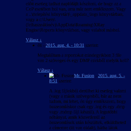
előtt esetleg tudhat naplófájlt készíteni, de hogy az a
CoP esetében hol van, arra már nem emlékszem. Vagy
a ..\(telepítési könyvtár)\_appdata_\logs könyvtárban,
vagy a c:\Users\
(felhasználónév)\AppData\Roaming\XRay
Engine\Reports könyvtárban, vagy valahol máshol.
Válasz
↓
én
-
2015. aug. 4. - 10:31
szerint:
Megtaláltam a reportokat mindegyikben 3 file
van 2 szöveges és egy DMP ezekből melyik kell?
Válasz
↓
Mr. Fusion
-
2015. aug. 5. -
8:51
szerint:
A .log fájlokból derülhet ki esetleg valami
(vagy a másik szövegesből, bár az nem
tudom, mi lehet, én úgy emlékszem, hogy
összeomláskor csak egy .log és egy .dmp
vagy .mdmp fájl készül). A legutóbbi
néhányat, amik közvetlenül az
összeomlások után készültek, elküldheted
a címemre (itt van oldalt), hátha látok