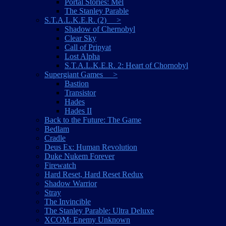
Portal Stories: Mel
The Stanley Parable
S.T.A.L.K.E.R. (2) >
Shadow of Chernobyl
Clear Sky
Call of Pripyat
Lost Alpha
S.T.A.L.K.E.R. 2: Heart of Chornobyl
Supergiant Games >
Bastion
Transistor
Hades
Hades II
Back to the Future: The Game
Bedlam
Cradle
Deus Ex: Human Revolution
Duke Nukem Forever
Firewatch
Hard Reset, Hard Reset Redux
Shadow Warrior
Stray
The Invincible
The Stanley Parable: Ultra Deluxe
XCOM: Enemy Unknown