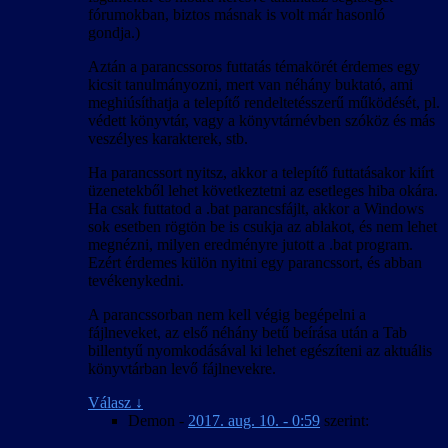
fórumokban, biztos másnak is volt már hasonló
gondja.)
Aztán a parancssoros futtatás témakörét érdemes egy
kicsit tanulmányozni, mert van néhány buktató, ami
meghiúsíthatja a telepítő rendeltetésszerű működését, pl.
védett könyvtár, vagy a könyvtárnévben szóköz és más
veszélyes karakterek, stb.
Ha parancssort nyitsz, akkor a telepítő futtatásakor kiírt
üzenetekből lehet következtetni az esetleges hiba okára.
Ha csak futtatod a .bat parancsfájlt, akkor a Windows
sok esetben rögtön be is csukja az ablakot, és nem lehet
megnézni, milyen eredményre jutott a .bat program.
Ezért érdemes külön nyitni egy parancssort, és abban
tevékenykedni.
A parancssorban nem kell végig begépelni a
fájlneveket, az első néhány betű beírása után a Tab
billentyű nyomkodásával ki lehet egészíteni az aktuális
könyvtárban levő fájlnevekre.
Válasz
↓
Demon
-
2017. aug. 10. - 0:59
szerint: