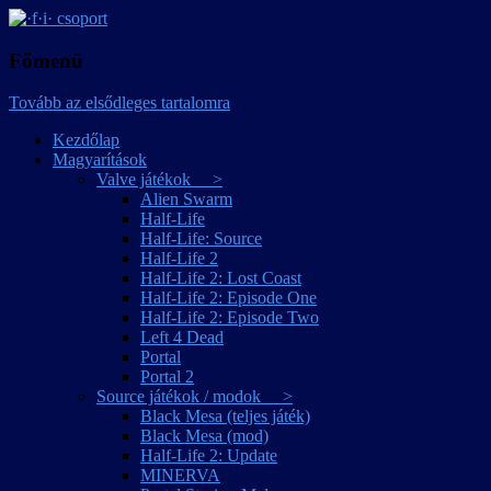
játékmagyarítások
·f·i· csoport
Főmenü
Tovább az elsődleges tartalomra
Kezdőlap
Magyarítások
Valve játékok >
Alien Swarm
Half-Life
Half-Life: Source
Half-Life 2
Half-Life 2: Lost Coast
Half-Life 2: Episode One
Half-Life 2: Episode Two
Left 4 Dead
Portal
Portal 2
Source játékok / modok >
Black Mesa (teljes játék)
Black Mesa (mod)
Half-Life 2: Update
MINERVA