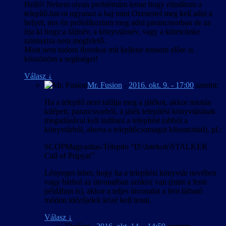
Helló! Nekem olyan problémám lenne hogy elindítom a
telepítő.bat-ot ugyanaz a baj mint Ozenenel meg kell adni a
helyet, nos én próbálkoztam meg adni parancssorban de az
írja ki hogy:a fájlnév, a könyvtárnév, vagy a kötetcímke
szintaxisa nem megfelelő.
Most nem tudom ilyenkor mit kellene tennem előre is
köszönöm a segítséget!
Válasz
↓
Mr. Fusion
-
2016. okt. 9. - 17:00
szerint:
Ha a telepítő nem találja meg a játékot, akkor miután
kilépett, parancssorból, a játék telepítési könyvtárának
megadásával kell indítani a telepítést (abból a
könyvtárból, ahova a telepítőcsomagot kibontottad), pl.:
SCOPMagyaritas-Telepito “D:\Jatekok\STALKER
Call of Pripyat”
Lényeges lehet, hogy ha a telepítési könyvtár nevében
vagy bárhol az útvonalban szóköz van (mint a fenti
példában is), akkor a teljes útvonalat a fent látható
módon idézőjelek közé kell tenni.
Válasz
↓