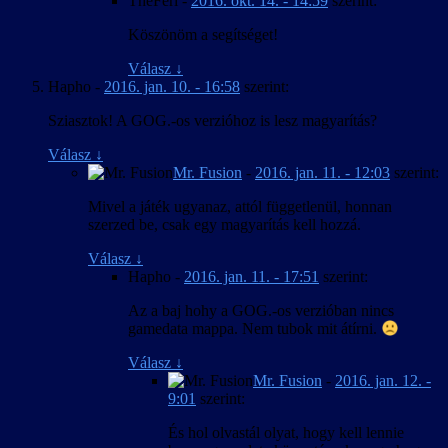
TheFeri
-
2016. okt. 14. - 14:59
szerint:
Köszönöm a segítséget!
Válasz
↓
Hapho
-
2016. jan. 10. - 16:58
szerint:
Sziasztok! A GOG.-os verzióhoz is lesz magyarítás?
Válasz
↓
Mr. Fusion
-
2016. jan. 11. - 12:03
szerint:
Mivel a játék ugyanaz, attól függetlenül, honnan
szerzed be, csak egy magyarítás kell hozzá.
Válasz
↓
Hapho
-
2016. jan. 11. - 17:51
szerint:
Az a baj hohy a GOG.-os verzióban nincs
gamedata mappa. Nem tubok mit átírni.
Válasz
↓
Mr. Fusion
-
2016. jan. 12. -
9:01
szerint:
És hol olvastál olyat, hogy kell lennie