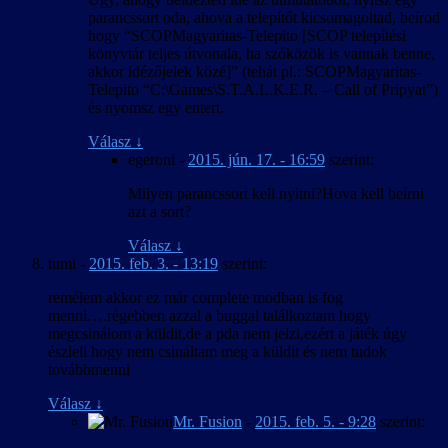
parancssort oda, ahova a telepítőt kicsomagoltad, beírod
hogy “SCOPMagyaritas-Telepito [SCOP telepítési
könyvtár teljes útvonala, ha szóközök is vannak benne,
akkor idézőjelek közé]” (tehát pl.: SCOPMagyaritas-
Telepito “C:\Games\S.T.A.L.K.E.R. – Call of Pripyat”)
és nyomsz egy entert.
Válasz
↓
egeroni
-
2015. jún. 17. - 16:59
szerint:
Milyen parancssort kell nyitni?Hova kell beírni
azt a sort?
Válasz
↓
tumi
-
2015. feb. 3. - 13:19
szerint:
remélem akkor ez már complete modban is fog
menni….régebben azzal a buggal találkoztam hogy
megcsinálom a küldit,de a pda nem jelzi,ezért a játék úgy
észleli hogy nem csináltam meg a küldit és nem tudok
továbbmenni
Válasz
↓
Mr. Fusion
-
2015. feb. 5. - 9:28
szerint: