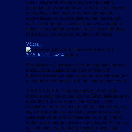
Ilyet a magyarítás elvileg eddig sem okozhatott,
gyakorlatilag viszont pontosan az ilyen parajelenségek
az elsődleges oka annak, hogy nem támogatjuk a
magyarításaink módosított játékon való használatát,
mert a stabil működés biztosításához vissza kell(ene)
fejteni és meg kell(ene) érteni a mod teljes működését
kód szinten, ami rengeteg munka és idő (lenne).
Válasz
↓
The Sweet Little 16-bit
-
2015. feb. 11. - 4:14
szerint:
Tesztelésként végigtoltam a fő történetszálat Complete
moddal, nem találtam hibát. Ha egy felvehető
küldetésben esetleg mégis valami gond jelentkezik (ami
magyarítás nélkül nem), szólj ide, hogy megnézhessük.
A S.T.A.L.K.E.R. játékokhoz készült és készülő
modok tömege bizonyítja, hogy az XRay játékmotor jól
moddolható. Jól, de sajnos nem könnyen. Ilyen
összetett rendszer esetén nem könnyű átlátni, hogy egy-
egy változás mire lesz hatással a programozó eredeti
szándékán kívül. A fő követelmény az, hogy a teljes
kódállomány mindig egységes egész legyen. És pont ez
az, amit nehéz (vagy inkább lehetetlen) biztosítani,