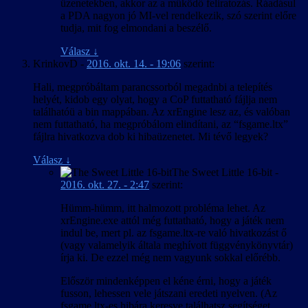
üzenetekben, akkor az a működő feliratozás. Ráadásul
a PDA nagyon jó MI-vel rendelkezik, szó szerint előre
tudja, mit fog elmondani a beszélő.
Válasz
↓
KrinkovD
-
2016. okt. 14. - 19:06
szerint:
Hali, megpróbáltam parancssorból megadnbi a telepítés
helyét, kidob egy olyat, hogy a CoP futtatható fájlja nem
találhatóü a bin mappában. Az xrEngine lesz az, és valóban
nem futtatható, ha megpróbálom elindítani, az “fsgame.ltx”
fájlra hivatkozva dob ki hibaüzenetet. Mi tévő legyek?
Válasz
↓
The Sweet Little 16-bit
-
2016. okt. 27. - 2:47
szerint:
Hümm-hümm, itt halmozott probléma lehet. Az
xrEngine.exe attól még futtatható, hogy a játék nem
indul be, mert pl. az fsgame.ltx-re való hivatkozást ő
(vagy valamelyik általa meghívott függvénykönyvtár)
írja ki. De ezzel még nem vagyunk sokkal előrébb.
Először mindenképpen el kéne érni, hogy a játék
fusson, lehessen vele játszani eredeti nyelven. (Az
fsgame.ltx-es hibára keresve találhatsz segítséget