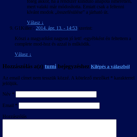
főleg akkor, ha a rendszer kiinduló állapota ismeretlen,
mert valaki már módosította. Emiatt csak a feltenni
kívánt modok „összefésülése” a járható út.
Válasz
↓
G1Killer
-
2014. ápr. 13. - 14:53
szerint:
Köszi a magyarítást nagyon jó lett! -egyébként én feltettem a
complete mod-hoz és azzal is működik.
Válasz
↓
Hozzászólás a(z)
tumi
bejegyzéshez
Kilépés a válaszból
Az email címet nem tesszük közzé.
A kötelező mezőket
*
karakterrel
jelöljük.
Név
*
Email
*
Hozzászólás