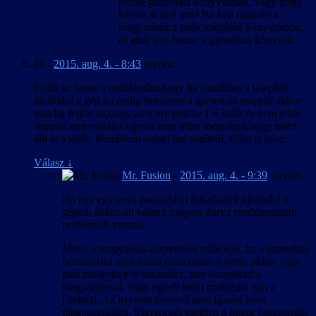
benne gamedata könyvtárnak, vagy hogy
bármit át kell írni? Be kell másolni a
magyarítást a játék telepítési könyvtárába,
és attól lesz benne a gamedata könyvtár.
én
-
2015. aug. 4. - 8:43
szerint:
Helló az lenne a problémám,hogy ha elindítom a telepítőt
újraindul a gép ha pedig behúzom a gamedata mappát akkor
mindig feljön az,hogy az x ray engine 1.6 leállt és nem lehet
semmit sem csinálni vgayis nem lehet megnézni,hogy miért
állt le a játék. Reméllem valaki tud segíteni, előre is kösz.
Válasz
↓
Mr. Fusion
-
2015. aug. 4. - 9:39
szerint:
Ha egy egyszerű parancsfájl futtatásától újraindul a
géped, akkor ott valami nagyon durva rendszerszintű
problémák vannak.
Mivel a magyarítás alapvetően működik, ha a gamedata
bemásolása után nálad összeomlik a játék, akkor vagy
más mod(oka)t is használsz, ami összeakad a
magyarítással, vagy egyéb helyi probléma van a
játékkal. Az ilyesmit távolról nem igazán lehet
diagnosztizálni. Szerencsés esetben a motor összeomlás