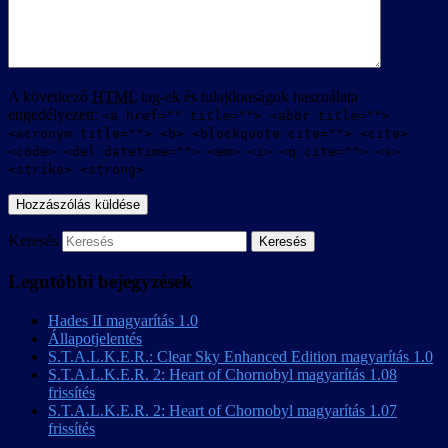
A következő
HTML
tag-ek és tulajdonságok használata
engedélyezett:
<a href="" title=""> <abbr title="">
<acronym title=""> <b> <blockquote cite=""> <cite>
<code> <del datetime=""> <em> <i> <q cite=""> <s>
<strike> <strong>
Keresés
Legutóbbi bejegyzések
Hades II magyarítás 1.0
Állapotjelentés
S.T.A.L.K.E.R.: Clear Sky Enhanced Edition magyarítás 1.0
S.T.A.L.K.E.R. 2: Heart of Chornobyl magyarítás 1.08
frissítés
S.T.A.L.K.E.R. 2: Heart of Chornobyl magyarítás 1.07
frissítés