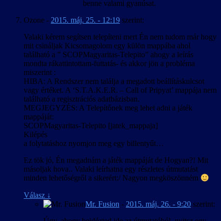
benne valami gyanúsat.
Ozone
-
2015. máj. 25. - 12:19
szerint:
Valaki kérem segítsen telepíteni mert Én nem tudom már hogy
mit csináljak Kicsomagolom egy külön mappába ahol
található a ” SCOPMagyaritas-Telepito” ahogy a leírás
mondta rákattintottam-futtatás- és akkor jön a probléma
miszerint :
HIBA: A Rendszer nem találja a megadott beállításkulcsot
vagy értéket. A ‘S.T.A.K.E.R. – Call of Pripyat’ mappája nem
található a regisztrációs adatbázisban.
MEGJEGYZÉS: A Telepítőnek meg lehet adni a játék
mappáját:
SCOPMagyaritas-Telepito [jatek_mappaja]
Kilépés
a folytatáshoz nyomjon meg egy billentyűt…
Ez tök jó, Én megadnám a játék mappáját de Hogyan?! Mit
másoljak hova.. Valaki leírhatna egy részletes útmutatást
minden lehetőségről a sikerért:/ Nagyon megköszönném
Válasz
↓
Mr. Fusion
-
2015. máj. 26. - 9:20
szerint:
Úgy, ahogy beidézted ide az útmutatóból, nyitsz egy