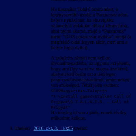
Ha használsz Total Commandert, a
legegyszerűbb módja a Parancssor adott
helyre nyitásának, ha elnavigálsz
valamelyik ablakban abba a könyvtárba,
ahol nyitni akarod, majd a “Parancsok”
menü “DOS parancssor nyitása” pontja (a
megfelelő oldal legyen aktív, mert arra a
helyre fogja nyitni).
A szögletes zárójel nem kell az
útvonalmegadásba, az ugyanis azt jelenti,
hogy ami [így van írva magyarázatként],
ahelyett kell beríni azt a tényleges
parancsot/útvonalat/akármit, amire neked
van szükséged. Tehát jelen esetben:
SCOPMagyaritas-Telepito
"F:\Install games\Stalker Call of
Pripyat\S.T.A.L.K.E.R. – Call of
Pripyat"
Ha tényleg itt van a játék, ennek elvileg
működnie kellene.
TheFeri
-
2016. okt. 8. - 10:55
szerint: