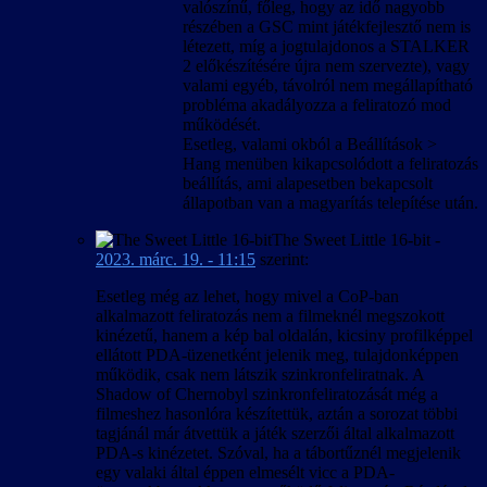
valószínű, főleg, hogy az idő nagyobb
részében a GSC mint játékfejlesztő nem is
létezett, míg a jogtulajdonos a STALKER
2 előkészítésére újra nem szervezte), vagy
valami egyéb, távolról nem megállapítható
probléma akadályozza a feliratozó mod
működését.
Esetleg, valami okból a Beállítások >
Hang menüben kikapcsolódott a feliratozás
beállítás, ami alapesetben bekapcsolt
állapotban van a magyarítás telepítése után.
The Sweet Little 16-bit
-
2023. márc. 19. - 11:15
szerint:
Esetleg még az lehet, hogy mivel a CoP-ban
alkalmazott feliratozás nem a filmeknél megszokott
kinézetű, hanem a kép bal oldalán, kicsiny profilképpel
ellátott PDA-üzenetként jelenik meg, tulajdonképpen
működik, csak nem látszik szinkronfeliratnak. A
Shadow of Chernobyl szinkronfeliratozását még a
filmeshez hasonlóra készítettük, aztán a sorozat többi
tagjánál már átvettük a játék szerzői által alkalmazott
PDA-s kinézetet. Szóval, ha a tábortűznél megjelenik
egy valaki által éppen elmesélt vicc a PDA-