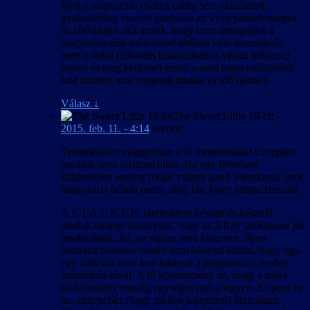
Ilyet a magyarítás elvileg eddig sem okozhatott,
gyakorlatilag viszont pontosan az ilyen parajelenségek
az elsődleges oka annak, hogy nem támogatjuk a
magyarításaink módosított játékon való használatát,
mert a stabil működés biztosításához vissza kell(ene)
fejteni és meg kell(ene) érteni a mod teljes működését
kód szinten, ami rengeteg munka és idő (lenne).
Válasz
↓
The Sweet Little 16-bit
-
2015. feb. 11. - 4:14
szerint:
Tesztelésként végigtoltam a fő történetszálat Complete
moddal, nem találtam hibát. Ha egy felvehető
küldetésben esetleg mégis valami gond jelentkezik (ami
magyarítás nélkül nem), szólj ide, hogy megnézhessük.
A S.T.A.L.K.E.R. játékokhoz készült és készülő
modok tömege bizonyítja, hogy az XRay játékmotor jól
moddolható. Jól, de sajnos nem könnyen. Ilyen
összetett rendszer esetén nem könnyű átlátni, hogy egy-
egy változás mire lesz hatással a programozó eredeti
szándékán kívül. A fő követelmény az, hogy a teljes
kódállomány mindig egységes egész legyen. És pont ez
az, amit nehéz (vagy inkább lehetetlen) biztosítani,