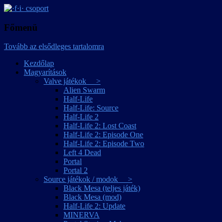
játékmagyarítások
·f·i· csoport
Főmenü
Tovább az elsődleges tartalomra
Kezdőlap
Magyarítások
Valve játékok >
Alien Swarm
Half-Life
Half-Life: Source
Half-Life 2
Half-Life 2: Lost Coast
Half-Life 2: Episode One
Half-Life 2: Episode Two
Left 4 Dead
Portal
Portal 2
Source játékok / modok >
Black Mesa (teljes játék)
Black Mesa (mod)
Half-Life 2: Update
MINERVA