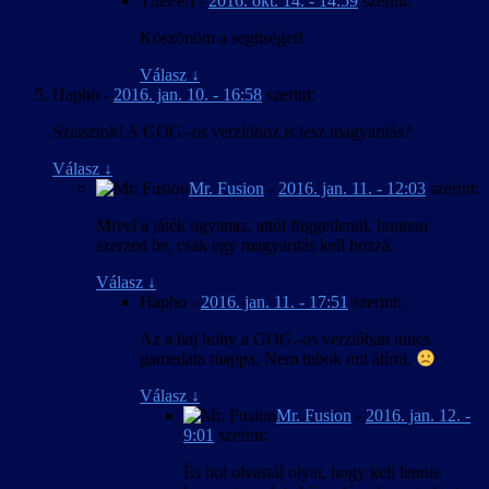
TheFeri
-
2016. okt. 14. - 14:59
szerint:
Köszönöm a segítséget!
Válasz
↓
Hapho
-
2016. jan. 10. - 16:58
szerint:
Sziasztok! A GOG.-os verzióhoz is lesz magyarítás?
Válasz
↓
Mr. Fusion
-
2016. jan. 11. - 12:03
szerint:
Mivel a játék ugyanaz, attól függetlenül, honnan
szerzed be, csak egy magyarítás kell hozzá.
Válasz
↓
Hapho
-
2016. jan. 11. - 17:51
szerint:
Az a baj hohy a GOG.-os verzióban nincs
gamedata mappa. Nem tubok mit átírni.
Válasz
↓
Mr. Fusion
-
2016. jan. 12. -
9:01
szerint:
És hol olvastál olyat, hogy kell lennie