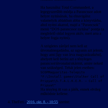
Ha használsz Total Commandert, a
legegyszerűbb módja a Parancssor adott
helyre nyitásának, ha elnavigálsz
valamelyik ablakban abba a könyvtárba,
ahol nyitni akarod, majd a “Parancsok”
menü “DOS parancssor nyitása” pontja (a
megfelelő oldal legyen aktív, mert arra a
helyre fogja nyitni).
A szögletes zárójel nem kell az
útvonalmegadásba, az ugyanis azt jelenti,
hogy ami [így van írva magyarázatként],
ahelyett kell beríni azt a tényleges
parancsot/útvonalat/akármit, amire neked
van szükséged. Tehát jelen esetben:
SCOPMagyaritas-Telepito
"F:\Install games\Stalker Call of
Pripyat\S.T.A.L.K.E.R. – Call of
Pripyat"
Ha tényleg itt van a játék, ennek elvileg
működnie kellene.
TheFeri
-
2016. okt. 8. - 10:55
szerint: