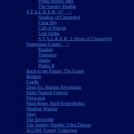
Portal Stories: Mel
The Stanley Parable
S.T.A.L.K.E.R. (2) >
Shadow of Chernobyl
Clear Sky
Call of Pripyat
Lost Alpha
S.T.A.L.K.E.R. 2: Heart of Chornobyl
Supergiant Games >
Bastion
Transistor
Hades
Hades II
Back to the Future: The Game
Bedlam
Cradle
Deus Ex: Human Revolution
Duke Nukem Forever
Firewatch
Hard Reset, Hard Reset Redux
Shadow Warrior
Stray
The Invincible
The Stanley Parable: Ultra Deluxe
XCOM: Enemy Unknown