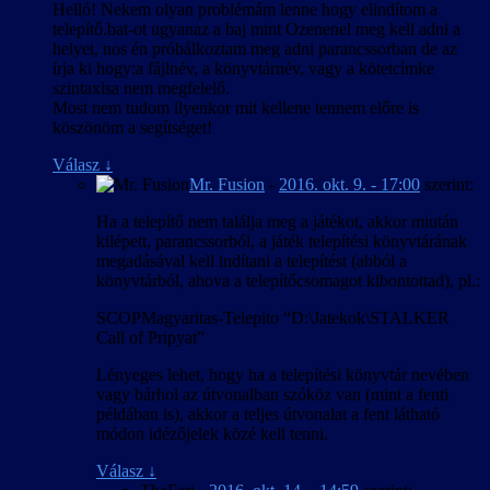
Helló! Nekem olyan problémám lenne hogy elindítom a
telepítő.bat-ot ugyanaz a baj mint Ozenenel meg kell adni a
helyet, nos én próbálkoztam meg adni parancssorban de az
írja ki hogy:a fájlnév, a könyvtárnév, vagy a kötetcímke
szintaxisa nem megfelelő.
Most nem tudom ilyenkor mit kellene tennem előre is
köszönöm a segítséget!
Válasz
↓
Mr. Fusion
-
2016. okt. 9. - 17:00
szerint:
Ha a telepítő nem találja meg a játékot, akkor miután
kilépett, parancssorból, a játék telepítési könyvtárának
megadásával kell indítani a telepítést (abból a
könyvtárból, ahova a telepítőcsomagot kibontottad), pl.:
SCOPMagyaritas-Telepito “D:\Jatekok\STALKER
Call of Pripyat”
Lényeges lehet, hogy ha a telepítési könyvtár nevében
vagy bárhol az útvonalban szóköz van (mint a fenti
példában is), akkor a teljes útvonalat a fent látható
módon idézőjelek közé kell tenni.
Válasz
↓