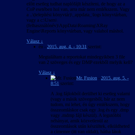
előtt esetleg tudhat naplófájlt készíteni, de hogy az a
CoP esetében hol van, arra már nem emlékszem. Vagy
a ..\(telepítési könyvtár)\_appdata_\logs könyvtárban,
vagy a c:\Users\
(felhasználónév)\AppData\Roaming\XRay
Engine\Reports könyvtárban, vagy valahol máshol.
Válasz
↓
én
-
2015. aug. 4. - 10:31
szerint:
Megtaláltam a reportokat mindegyikben 3 file
van 2 szöveges és egy DMP ezekből melyik kell?
Válasz
↓
Mr. Fusion
-
2015. aug. 5. -
8:51
szerint:
A .log fájlokból derülhet ki esetleg valami
(vagy a másik szövegesből, bár az nem
tudom, mi lehet, én úgy emlékszem, hogy
összeomláskor csak egy .log és egy .dmp
vagy .mdmp fájl készül). A legutóbbi
néhányat, amik közvetlenül az
összeomlások után készültek, elküldheted
a címemre (itt van oldalt), hátha látok