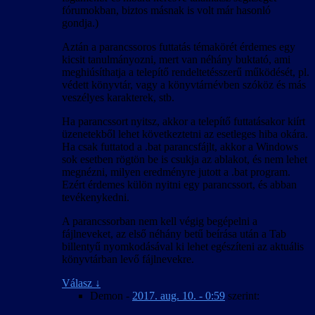
fórumokban, biztos másnak is volt már hasonló
gondja.)
Aztán a parancssoros futtatás témakörét érdemes egy
kicsit tanulmányozni, mert van néhány buktató, ami
meghiúsíthatja a telepítő rendeltetésszerű működését, pl.
védett könyvtár, vagy a könyvtárnévben szóköz és más
veszélyes karakterek, stb.
Ha parancssort nyitsz, akkor a telepítő futtatásakor kiírt
üzenetekből lehet következtetni az esetleges hiba okára.
Ha csak futtatod a .bat parancsfájlt, akkor a Windows
sok esetben rögtön be is csukja az ablakot, és nem lehet
megnézni, milyen eredményre jutott a .bat program.
Ezért érdemes külön nyitni egy parancssort, és abban
tevékenykedni.
A parancssorban nem kell végig begépelni a
fájlneveket, az első néhány betű beírása után a Tab
billentyű nyomkodásával ki lehet egészíteni az aktuális
könyvtárban levő fájlnevekre.
Válasz
↓
Demon
-
2017. aug. 10. - 0:59
szerint: