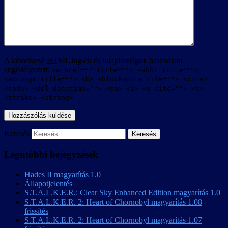
A következő
HTML
tag-ek és tulajdonságok használata
engedélyezett:
<a href="" title=""> <abbr title="">
<acronym title=""> <b> <blockquote cite=""> <cite>
<code> <del datetime=""> <em> <i> <q cite=""> <s>
<strike> <strong>
Keresés
Legutóbbi bejegyzések
Hades II magyarítás 1.0
Állapotjelentés
S.T.A.L.K.E.R.: Clear Sky Enhanced Edition magyarítás 1.0
S.T.A.L.K.E.R. 2: Heart of Chornobyl magyarítás 1.08
frissítés
S.T.A.L.K.E.R. 2: Heart of Chornobyl magyarítás 1.07