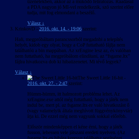
üzenetekben, akkor az a működő feliratozás. Ráadásul
a PDA nagyon jó MI-vel rendelkezik, szó szerint előre
tudja, mit fog elmondani a beszélő.
Válasz
↓
KrinkovD
-
2016. okt. 14. - 19:06
szerint:
Hali, megpróbáltam parancssorból megadnbi a telepítés
helyét, kidob egy olyat, hogy a CoP futtatható fájlja nem
találhatóü a bin mappában. Az xrEngine lesz az, és valóban
nem futtatható, ha megpróbálom elindítani, az “fsgame.ltx”
fájlra hivatkozva dob ki hibaüzenetet. Mi tévő legyek?
Válasz
↓
The Sweet Little 16-bit
-
2016. okt. 27. - 2:47
szerint:
Hümm-hümm, itt halmozott probléma lehet. Az
xrEngine.exe attól még futtatható, hogy a játék nem
indul be, mert pl. az fsgame.ltx-re való hivatkozást ő
(vagy valamelyik általa meghívott függvénykönyvtár)
írja ki. De ezzel még nem vagyunk sokkal előrébb.
Először mindenképpen el kéne érni, hogy a játék
fusson, lehessen vele játszani eredeti nyelven. (Az
fsgame.ltx-es hibára keresve találhatsz segítséget