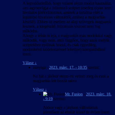
A legvalószínűbb, hogy valami olyan modot használsz,
ami agyonvágja a feliratozó scriptet (esetleg olyan nem
hivatalos játékváltozatot, aminek a tartalma eltér a
legutolsó hivatalos változattól, amihez a magyarítás
készült). Ebben az esetben az alap szövegek magyarok
lesznek, a kiegészítő feliratozás viszont nem fog
működni.
Ahogy a leírás is írja, a magyarítás más modokkal vagy
működik, vagy nem, attól függően, hogy azok melyik
scriptekhez nyúlnak hozzá, és csak egyedileg,
modonkénti kódelemzéssel lehet(ne) kompatibilissé
tenni.
Válasz
↓
zunyiga
-
2023. márc. 17. - 10:35
szerint:
Na hát a játékot steam-en vettem meg és csak a
magyaritás lett hozzá rakva
Válasz
↓
Mr. Fusion
-
2023. márc. 18.
- 9:19
szerint:
Akkor vagy a játékon változtattak
jelentősen az elmúlt közel tíz évben (nem