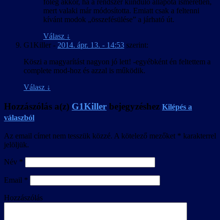
főleg akkor, ha a rendszer kiinduló állapota ismeretlen,
mert valaki már módosította. Emiatt csak a feltenni
kívánt modok „összefésülése” a járható út.
Válasz
↓
G1Killer
-
2014. ápr. 13. - 14:53
szerint:
Köszi a magyarítást nagyon jó lett! -egyébként én feltettem a
complete mod-hoz és azzal is működik.
Válasz
↓
Hozzászólás a(z)
G1Killer
bejegyzéshez
Kilépés a
válaszból
Az email címet nem tesszük közzé.
A kötelező mezőket
*
karakterrel
jelöljük.
Név
*
Email
*
Hozzászólás