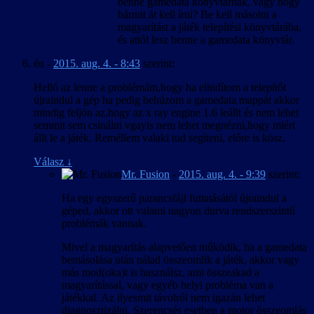
benne gamedata könyvtárnak, vagy hogy
bármit át kell írni? Be kell másolni a
magyarítást a játék telepítési könyvtárába,
és attól lesz benne a gamedata könyvtár.
én
-
2015. aug. 4. - 8:43
szerint:
Helló az lenne a problémám,hogy ha elindítom a telepítőt
újraindul a gép ha pedig behúzom a gamedata mappát akkor
mindig feljön az,hogy az x ray engine 1.6 leállt és nem lehet
semmit sem csinálni vgayis nem lehet megnézni,hogy miért
állt le a játék. Reméllem valaki tud segíteni, előre is kösz.
Válasz
↓
Mr. Fusion
-
2015. aug. 4. - 9:39
szerint:
Ha egy egyszerű parancsfájl futtatásától újraindul a
géped, akkor ott valami nagyon durva rendszerszintű
problémák vannak.
Mivel a magyarítás alapvetően működik, ha a gamedata
bemásolása után nálad összeomlik a játék, akkor vagy
más mod(oka)t is használsz, ami összeakad a
magyarítással, vagy egyéb helyi probléma van a
játékkal. Az ilyesmit távolról nem igazán lehet
diagnosztizálni. Szerencsés esetben a motor összeomlás