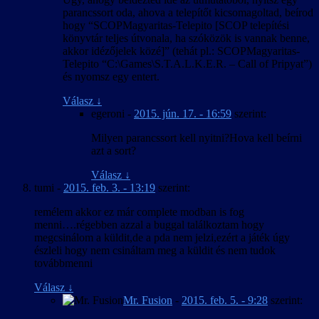
parancssort oda, ahova a telepítőt kicsomagoltad, beírod
hogy “SCOPMagyaritas-Telepito [SCOP telepítési
könyvtár teljes útvonala, ha szóközök is vannak benne,
akkor idézőjelek közé]” (tehát pl.: SCOPMagyaritas-
Telepito “C:\Games\S.T.A.L.K.E.R. – Call of Pripyat”)
és nyomsz egy entert.
Válasz
↓
egeroni
-
2015. jún. 17. - 16:59
szerint:
Milyen parancssort kell nyitni?Hova kell beírni
azt a sort?
Válasz
↓
tumi
-
2015. feb. 3. - 13:19
szerint:
remélem akkor ez már complete modban is fog
menni….régebben azzal a buggal találkoztam hogy
megcsinálom a küldit,de a pda nem jelzi,ezért a játék úgy
észleli hogy nem csináltam meg a küldit és nem tudok
továbbmenni
Válasz
↓
Mr. Fusion
-
2015. feb. 5. - 9:28
szerint: