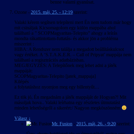
benne valami gyanúsat.
Ozone
-
2015. máj. 25. - 12:19
szerint:
Valaki kérem segítsen telepíteni mert Én nem tudom már hogy
mit csináljak Kicsomagolom egy külön mappába ahol
található a ” SCOPMagyaritas-Telepito” ahogy a leírás
mondta rákattintottam-futtatás- és akkor jön a probléma
miszerint :
HIBA: A Rendszer nem találja a megadott beállításkulcsot
vagy értéket. A ‘S.T.A.K.E.R. – Call of Pripyat’ mappája nem
található a regisztrációs adatbázisban.
MEGJEGYZÉS: A Telepítőnek meg lehet adni a játék
mappáját:
SCOPMagyaritas-Telepito [jatek_mappaja]
Kilépés
a folytatáshoz nyomjon meg egy billentyűt…
Ez tök jó, Én megadnám a játék mappáját de Hogyan?! Mit
másoljak hova.. Valaki leírhatna egy részletes útmutatást
minden lehetőségről a sikerért:/ Nagyon megköszönném
Válasz
↓
Mr. Fusion
-
2015. máj. 26. - 9:20
szerint:
Úgy, ahogy beidézted ide az útmutatóból, nyitsz egy