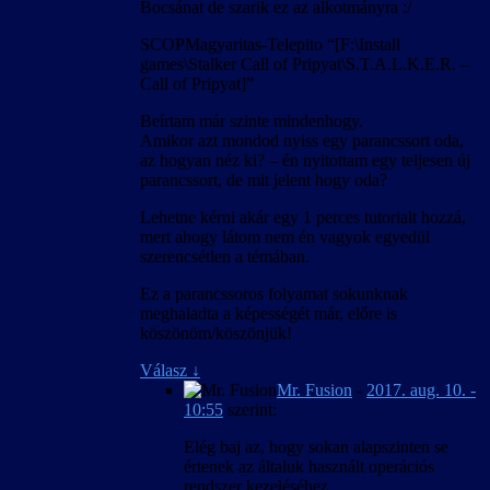
Bocsánat de szarik ez az alkotmányra :/
SCOPMagyaritas-Telepito “[F:\Install
games\Stalker Call of Pripyat\S.T.A.L.K.E.R. –
Call of Pripyat]”
Beírtam már szinte mindenhogy.
Amikor azt mondod nyiss egy parancssort oda,
az hogyan néz ki? – én nyitottam egy teljesen új
parancssort, de mit jelent hogy oda?
Lehetne kérni akár egy 1 perces tutorialt hozzá,
mert ahogy látom nem én vagyok egyedül
szerencsétlen a témában.
Ez a parancssoros folyamat sokunknak
meghaladta a képességét már, előre is
köszönöm/köszönjük!
Válasz
↓
Mr. Fusion
-
2017. aug. 10. -
10:55
szerint:
Elég baj az, hogy sokan alapszinten se
értenek az általuk használt operációs
rendszer kezeléséhez…