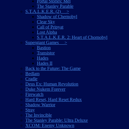
Portal Stories: Mel
The Stanley Parable
S.T.A.L.K.E.R. (2) >
Shadow of Chernobyl
Clear Sky
Call of Pripyat
Lost Alpha
S.T.A.L.K.E.R. 2: Heart of Chornobyl
Supergiant Games >
Bastion
Transistor
Hades
Hades II
Back to the Future: The Game
Bedlam
Cradle
Deus Ex: Human Revolution
Duke Nukem Forever
Firewatch
Hard Reset, Hard Reset Redux
Shadow Warrior
Stray
The Invincible
The Stanley Parable: Ultra Deluxe
XCOM: Enemy Unknown