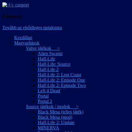
játékmagyarítások
·f·i· csoport
Főmenü
Tovább az elsődleges tartalomra
Kezdőlap
Magyarítások
Valve játékok >
Alien Swarm
Half-Life
Half-Life: Source
Half-Life 2
Half-Life 2: Lost Coast
Half-Life 2: Episode One
Half-Life 2: Episode Two
Left 4 Dead
Portal
Portal 2
Source játékok / modok >
Black Mesa (teljes játék)
Black Mesa (mod)
Half-Life 2: Update
MINERVA