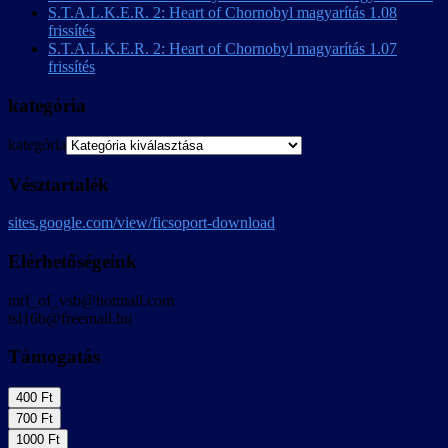
S.T.A.L.K.E.R. 2: Heart of Chornobyl magyarítás 1.08
frissítés
S.T.A.L.K.E.R. 2: Heart of Chornobyl magyarítás 1.07
frissítés
kategória
kategória
Vésztartalék
sites.google.com/view/ficsoport-download
Elérhetőségeink
mrf_of_vsb@hotmail.com
tsl16b@freemail.hu
Támogatás