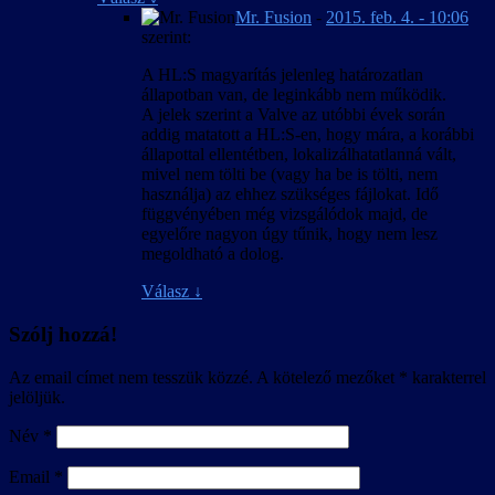
kicsit igazgatni rajta, és már el is készült a nagy mű.
Mr. Fusion
-
2015. feb. 4. - 10:06
szerint:
A magyarítás készítésének technikai vonatkozásaira ezúttal igazából
a Half-Life Subtitles Mod készítőinek volt gondja, akik eleve arra
A HL:S magyarítás jelenleg határozatlan
tervezték a modot, hogy annak szabad felhasználásával és szükség
állapotban van, de leginkább nem működik.
szerinti módosításával bárki viszonylag egyszerűen adhasson
A jelek szerint a Valve az utóbbi évek során
lokalizált kezelőfelületet és feliratozást a játékhoz. A magát a modot
addig matatott a HL:S-en, hogy mára, a korábbi
képező, készen kapott különféle fájlok mellé csak el kellett helyezni
állapottal ellentétben, lokalizálhatatlanná vált,
az elkészült a magyar szöveget, minden egyébről pedig maga a mod
mivel nem tölti be (vagy ha be is tölti, nem
gondoskodik.
használja) az ehhez szükséges fájlokat. Idő
függvényében még vizsgálódok majd, de
egyelőre nagyon úgy tűnik, hogy nem lesz
megoldható a dolog.
Válasz
↓
Szólj hozzá!
Az email címet nem tesszük közzé.
A kötelező mezőket
*
karakterrel
jelöljük.
Név
*
Email
*