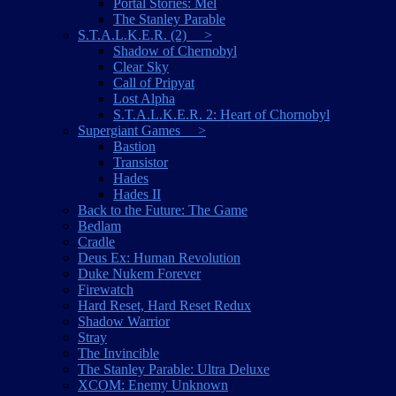
Portal Stories: Mel
The Stanley Parable
S.T.A.L.K.E.R. (2) >
Shadow of Chernobyl
Clear Sky
Call of Pripyat
Lost Alpha
S.T.A.L.K.E.R. 2: Heart of Chornobyl
Supergiant Games >
Bastion
Transistor
Hades
Hades II
Back to the Future: The Game
Bedlam
Cradle
Deus Ex: Human Revolution
Duke Nukem Forever
Firewatch
Hard Reset, Hard Reset Redux
Shadow Warrior
Stray
The Invincible
The Stanley Parable: Ultra Deluxe
XCOM: Enemy Unknown