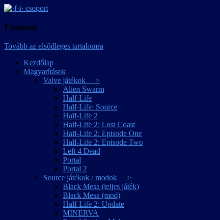
játékmagyarítások
·f·i· csoport
Főmenü
Tovább az elsődleges tartalomra
Kezdőlap
Magyarítások
Valve játékok >
Alien Swarm
Half-Life
Half-Life: Source
Half-Life 2
Half-Life 2: Lost Coast
Half-Life 2: Episode One
Half-Life 2: Episode Two
Left 4 Dead
Portal
Portal 2
Source játékok / modok >
Black Mesa (teljes játék)
Black Mesa (mod)
Half-Life 2: Update
MINERVA