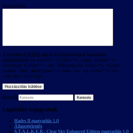
Hozzászólás
A következő
HTML
tag-ek és tulajdonságok használata
engedélyezett:
<a href="" title=""> <abbr title="">
<acronym title=""> <b> <blockquote cite=""> <cite>
<code> <del datetime=""> <em> <i> <q cite=""> <s>
<strike> <strong>
Keresés
Legutóbbi bejegyzések
Hades II magyarítás 1.0
Állapotjelentés
S.T.A.L.K.E.R.: Clear Sky Enhanced Edition magyarítás 1.0