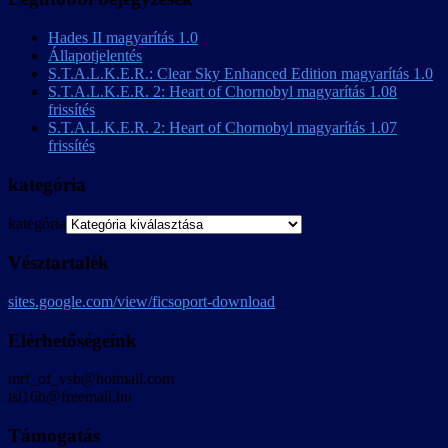
Hades II magyarítás 1.0
Állapotjelentés
S.T.A.L.K.E.R.: Clear Sky Enhanced Edition magyarítás 1.0
S.T.A.L.K.E.R. 2: Heart of Chornobyl magyarítás 1.08
frissítés
S.T.A.L.K.E.R. 2: Heart of Chornobyl magyarítás 1.07
frissítés
kategória
kategória
Vésztartalék
sites.google.com/view/ficsoport-download
Elérhetőségeink
mrf_of_vsb@hotmail.com
tsl16b@freemail.hu
Támogatás