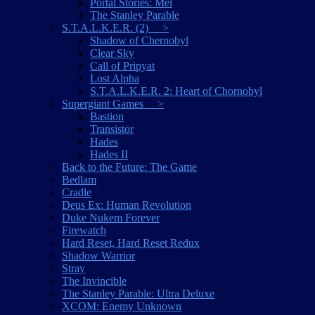
Portal Stories: Mel
The Stanley Parable
S.T.A.L.K.E.R. (2) >
Shadow of Chernobyl
Clear Sky
Call of Pripyat
Lost Alpha
S.T.A.L.K.E.R. 2: Heart of Chornobyl
Supergiant Games >
Bastion
Transistor
Hades
Hades II
Back to the Future: The Game
Bedlam
Cradle
Deus Ex: Human Revolution
Duke Nukem Forever
Firewatch
Hard Reset, Hard Reset Redux
Shadow Warrior
Stray
The Invincible
The Stanley Parable: Ultra Deluxe
XCOM: Enemy Unknown