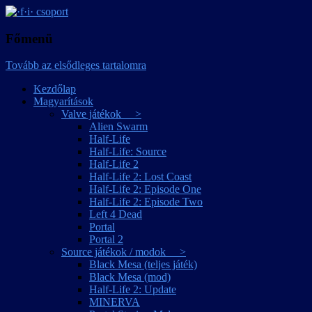
játékmagyarítások
·f·i· csoport
Főmenü
Tovább az elsődleges tartalomra
Kezdőlap
Magyarítások
Valve játékok >
Alien Swarm
Half-Life
Half-Life: Source
Half-Life 2
Half-Life 2: Lost Coast
Half-Life 2: Episode One
Half-Life 2: Episode Two
Left 4 Dead
Portal
Portal 2
Source játékok / modok >
Black Mesa (teljes játék)
Black Mesa (mod)
Half-Life 2: Update
MINERVA