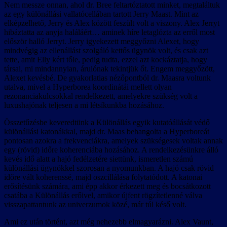
Nem messze onnan, ahol dr. Bree feltartóztatott minket, megtaláltuk
az egy különállási vallatócellában tartott Jerry Maast. Mint az
elképzelhető, Jerry és Alex között feszült volt a viszony. Alex Jerryt
hibáztatta az anyja haláláért… aminek híre letaglózta az erről most
először halló Jerryt. Jerry igyekezett meggyőzni Alexet, hogy
mindvégig az ellenállást szolgáló kettős ügynök volt, és csak azt
tette, amit Elly kért tőle, pedig tudta, ezzel azt kockáztatja, hogy
társai, mi mindannyian, árulónak tekintjük őt. Engem meggyőzött,
Alexet kevésbé. De gyakorlatias nézőpontból dr. Maasra voltunk
utalva, mivel a Hyperborea koordinátái mellett olyan
rezonanciakulcsokkal rendelkezett, amelyekre szükség volt a
luxushajónak teljesen a mi létsíkunkba hozásához.
Összetűzésbe keveredtünk a Különállás egyik kutatóállását védő
különállási katonákkal, majd dr. Maas behangolta a Hyperboreát
pontosan azokra a frekvenciákra, amelyek szükségesek voltak annak
egy (rövid) időre koherenciába hozásához. A rendelkezésünkre álló
kevés idő alatt a hajó fedélzetére siettünk, ismeretlen számú
különállási ügynökkel szorosan a nyomunkban. A hajó csak rövid
időre vált koherenssé, majd oszcillálása folytatódott. A katonai
erősítésünk számára, ami épp akkor érkezett meg és bocsátkozott
csatába a Különállás erőivel, amikor újfent rögzítetlenné válva
visszapattantunk az univerzumok közé, már túl késő volt.
Ami ez után történt, azt még nehezebb elmagyarázni. Alex Vaunt,