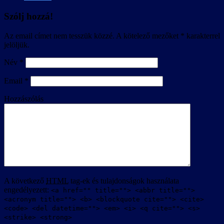
Szólj hozzá!
Az email címet nem tesszük közzé.
A kötelező mezőket
*
karakterrel
jelöljük.
Név
*
Email
*
Hozzászólás
A következő
HTML
tag-ek és tulajdonságok használata
engedélyezett:
<a href="" title=""> <abbr title="">
<acronym title=""> <b> <blockquote cite=""> <cite>
<code> <del datetime=""> <em> <i> <q cite=""> <s>
<strike> <strong>