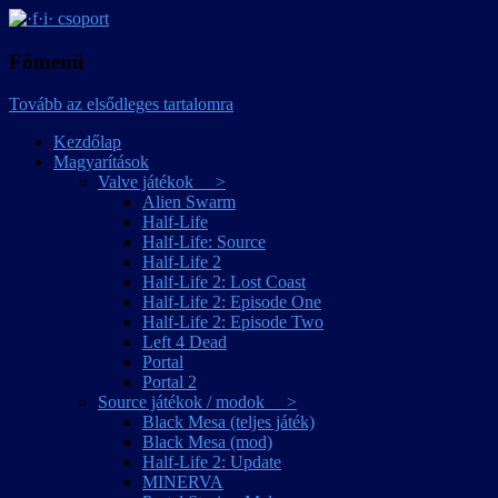
játékmagyarítások
·f·i· csoport
Főmenü
Tovább az elsődleges tartalomra
Kezdőlap
Magyarítások
Valve játékok >
Alien Swarm
Half-Life
Half-Life: Source
Half-Life 2
Half-Life 2: Lost Coast
Half-Life 2: Episode One
Half-Life 2: Episode Two
Left 4 Dead
Portal
Portal 2
Source játékok / modok >
Black Mesa (teljes játék)
Black Mesa (mod)
Half-Life 2: Update
MINERVA