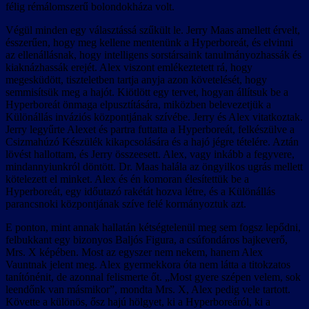
félig rémálomszerű bolondokháza volt.
Végül minden egy választássá szűkült le. Jerry Maas amellett érvelt,
ésszerűen, hogy meg kellene mentenünk a Hyperboreát, és elvinni
az ellenállásnak, hogy intelligens sorstársaink tanulmányozhassák és
kiaknázhassák erejét. Alex viszont emlékeztetett rá, hogy
megesküdött, tiszteletben tartja anyja azon követelését, hogy
semmisítsük meg a hajót. Kiötlött egy tervet, hogyan állítsuk be a
Hyperboreát önmaga elpusztítására, miközben belevezetjük a
Különállás inváziós központjának szívébe. Jerry és Alex vitatkoztak.
Jerry legyűrte Alexet és partra futtatta a Hyperboreát, felkészülve a
Csizmahúzó Készülék kikapcsolására és a hajó jégre tételére. Aztán
lövést hallottam, és Jerry összeesett. Alex, vagy inkább a fegyvere,
mindannyiunkról döntött. Dr. Maas halála az öngyilkos ugrás mellett
kötelezett el minket. Alex és én komoran élesítettük be a
Hyperboreát, egy időutazó rakétát hozva létre, és a Különállás
parancsnoki központjának szíve felé kormányoztuk azt.
E ponton, mint annak hallatán kétségtelenül meg sem fogsz lepődni,
felbukkant egy bizonyos Baljós Figura, a csúfondáros bajkeverő,
Mrs. X képében. Most az egyszer nem nekem, hanem Alex
Vauntnak jelent meg. Alex gyermekkora óta nem látta a titokzatos
tanítónénit, de azonnal felismerte őt. „Most gyere szépen velem, sok
leendőnk van másmikor”, mondta Mrs. X, Alex pedig vele tartott.
Követte a különös, ősz hajú hölgyet, ki a Hyperboreáról, ki a