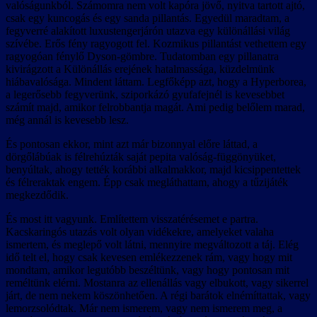
valóságunkból. Számomra nem volt kapóra jövő, nyitva tartott ajtó,
csak egy kuncogás és egy sanda pillantás. Egyedül maradtam, a
fegyverré alakított luxustengerjárón utazva egy különállási világ
szívébe. Erős fény ragyogott fel. Kozmikus pillantást vethettem egy
ragyogóan fénylő Dyson-gömbre. Tudatomban egy pillanatra
kivirágzott a Különállás erejének hatalmassága, küzdelmünk
hiábavalósága. Mindent láttam. Legfőképp azt, hogy a Hyperborea,
a legerősebb fegyverünk, sziporkázó gyufafejnél is kevesebbet
számít majd, amikor felrobbantja magát. Ami pedig belőlem marad,
még annál is kevesebb lesz.
És pontosan ekkor, mint azt már bizonnyal előre láttad, a
dörgőlábúak is félrehúzták saját pepita valóság-függönyüket,
benyúltak, ahogy tették korábbi alkalmakkor, majd kicsippentettek
és félreraktak engem. Épp csak megláthattam, ahogy a tűzijáték
megkezdődik.
És most itt vagyunk. Említettem visszatérésemet e partra.
Kacskaringós utazás volt olyan vidékekre, amelyeket valaha
ismertem, és meglepő volt látni, mennyire megváltozott a táj. Elég
idő telt el, hogy csak kevesen emlékezzenek rám, vagy hogy mit
mondtam, amikor legutóbb beszéltünk, vagy hogy pontosan mit
reméltünk elérni. Mostanra az ellenállás vagy elbukott, vagy sikerrel
járt, de nem nekem köszönhetően. A régi barátok elnémíttattak, vagy
lemorzsolódtak. Már nem ismerem, vagy nem ismerem meg, a