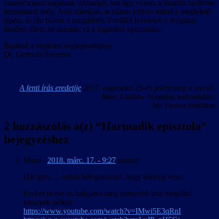
kutatócsoport tagjainak többségét, bár úgy vélem, a lázadás szelleme
fennmaradt még. Arra számítok, te nálam jobban tudod a megfelelő
lépést, és rád bízom a megtételét. További levelekre e dolgokat
illetően tőlem ne számíts; ez a legutolsó episztolám.
Barátod a végtelen véglegességben,
Dr. Gertrude Fremont
A fenti írás eredetije
2017. augusztus 25-én jelent meg a szerző,
Marc Laidlaw hivatalos weboldalán.
Mr. Fusion fordítása
2 hozzászólás a(z) “
Harmadik episztola
”
bejegyzéshez
Mezo
-
2018. márc. 17. - 9:27
szerint:
Hát igen…. nehéz belegondolni, hogy tényleg vége.
Ezeket nézve és hallgatva még nehezebb lesz megállni
könnyek nélkül.
https://www.youtube.com/watch?v=IMwi5E3qRnI