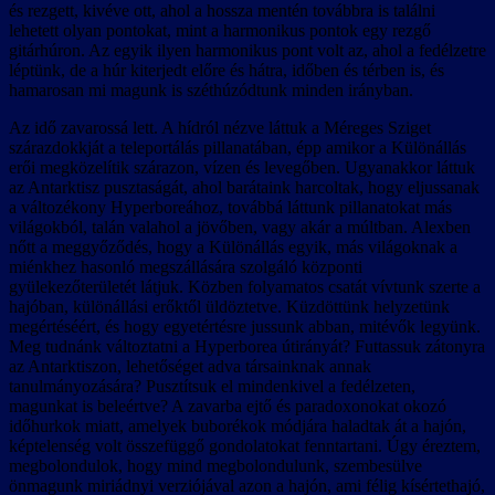
és rezgett, kivéve ott, ahol a hossza mentén továbbra is találni
lehetett olyan pontokat, mint a harmonikus pontok egy rezgő
gitárhúron. Az egyik ilyen harmonikus pont volt az, ahol a fedélzetre
léptünk, de a húr kiterjedt előre és hátra, időben és térben is, és
hamarosan mi magunk is széthúzódtunk minden irányban.
Az idő zavarossá lett. A hídról nézve láttuk a Méreges Sziget
szárazdokkját a teleportálás pillanatában, épp amikor a Különállás
erői megközelítik szárazon, vízen és levegőben. Ugyanakkor láttuk
az Antarktisz pusztaságát, ahol barátaink harcoltak, hogy eljussanak
a változékony Hyperboreához, továbbá láttunk pillanatokat más
világokból, talán valahol a jövőben, vagy akár a múltban. Alexben
nőtt a meggyőződés, hogy a Különállás egyik, más világoknak a
miénkhez hasonló megszállására szolgáló központi
gyülekezőterületét látjuk. Közben folyamatos csatát vívtunk szerte a
hajóban, különállási erőktől üldöztetve. Küzdöttünk helyzetünk
megértéséért, és hogy egyetértésre jussunk abban, mitévők legyünk.
Meg tudnánk változtatni a Hyperborea útirányát? Futtassuk zátonyra
az Antarktiszon, lehetőséget adva társainknak annak
tanulmányozására? Pusztítsuk el mindenkivel a fedélzeten,
magunkat is beleértve? A zavarba ejtő és paradoxonokat okozó
időhurkok miatt, amelyek buborékok módjára haladtak át a hajón,
képtelenség volt összefüggő gondolatokat fenntartani. Úgy éreztem,
megbolondulok, hogy mind megbolondulunk, szembesülve
önmagunk miriádnyi verziójával azon a hajón, ami félig kísértethajó,