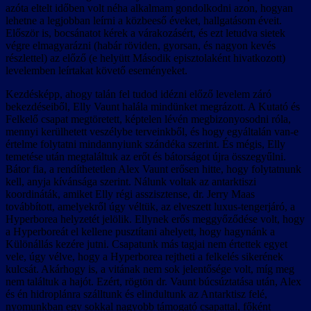
azóta eltelt időben volt néha alkalmam gondolkodni azon, hogyan
lehetne a legjobban leírni a közbeeső éveket, hallgatásom éveit.
Először is, bocsánatot kérek a várakozásért, és ezt letudva sietek
végre elmagyarázni (habár röviden, gyorsan, és nagyon kevés
részlettel) az előző (e helyütt Második episztolaként hivatkozott)
levelemben leírtakat követő eseményeket.
Kezdésképp, ahogy talán fel tudod idézni előző levelem záró
bekezdéseiből, Elly Vaunt halála mindünket megrázott. A Kutató és
Felkelő csapat megtöretett, képtelen lévén megbizonyosodni róla,
mennyi kerülhetett veszélybe terveinkből, és hogy egyáltalán van-e
értelme folytatni mindannyiunk szándéka szerint. És mégis, Elly
temetése után megtaláltuk az erőt és bátorságot újra összegyűlni.
Bátor fia, a rendíthetetlen Alex Vaunt erősen hitte, hogy folytatnunk
kell, anyja kívánsága szerint. Nálunk voltak az antarktiszi
koordináták, amiket Elly régi asszisztense, dr. Jerry Maas
továbbított, amelyekről úgy véltük, az elveszett luxus-tengerjáró, a
Hyperborea helyzetét jelölik. Ellynek erős meggyőződése volt, hogy
a Hyperboreát el kellene pusztítani ahelyett, hogy hagynánk a
Különállás kezére jutni. Csapatunk más tagjai nem értettek egyet
vele, úgy vélve, hogy a Hyperborea rejtheti a felkelés sikerének
kulcsát. Akárhogy is, a vitának nem sok jelentősége volt, míg meg
nem találtuk a hajót. Ezért, rögtön dr. Vaunt búcsúztatása után, Alex
és én hidroplánra szálltunk és elindultunk az Antarktisz felé,
nyomunkban egy sokkal nagyobb támogató csapattal, főként