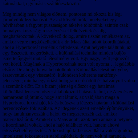
katonákkal, egy másik szállítóeszközön.
Még mindig nem világos előttem, pontosan mi okozta kis légi
járművünk lezuhanását. Az azt követő órák, amelyeket egy
hóviharban a fagyott pusztaságon átkelve töltöttünk, szintén csak
homályos kuszaság; rossz érzéssel felidézettek és alig
meghatározottak. A következő dolog, amire tisztán emlékszem az,
amikor végre megközelítettük a dr. Maas által adott koordinátákat,
ahol a Hyperboreát reméltük felfedezni. Amit helyette találtunk, az
egy összetett, megerősített, a különállási technika minden baljós
ismertetőjegyét mutató létesítmény volt. Egy nagy, nyílt jégmezőt
vett körül. Magának a Hyperboreának nem volt nyoma… legalábbis
elsőre. De ahogy lopva behatoltunk a Különállás létesítményébe,
észrevettünk egy visszatérő, különösen koherens sarkifény-
jelenséget; mintha egy óriási hologram erősödött és halványult volna
a szemünk előtt. Ez a bizarr jelenség először egy hatalmas
különállási lencserendszer által okozott hatásnak tűnt, de Alex és én
hamarosan rájöttünk, hogy amit látunk, az valójában maga a
Hyperborea luxushajó, ki- és beúszva a létezés határán a különállási
berendezések fókuszában. Az idegenek azért emelték építményüket,
hogy tanulmányozzák a hajót, és megszerezzék azt, amikor
materializálódik. Amiket dr. Maas adott, azok nem annak a helynek
a koordinátái voltak, ahol a hajó található volt, hanem ahová
érkezését előrejelezték. A luxushajó ki-be oszcillált a valóságunkba;
impulzusai fokozatosan stabilizálódtak, de nem volt rá garancia,