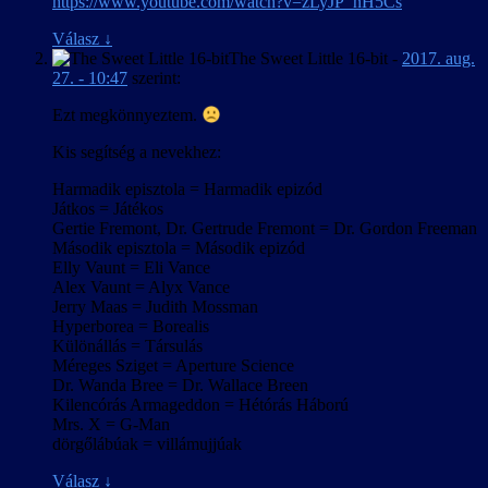
https://www.youtube.com/watch?v=zLyJP_nH5Cs
Válasz
↓
The Sweet Little 16-bit
-
2017. aug.
27. - 10:47
szerint:
Ezt megkönnyeztem.
Kis segítség a nevekhez:
Harmadik episztola = Harmadik epizód
Játkos = Játékos
Gertie Fremont, Dr. Gertrude Fremont = Dr. Gordon Freeman
Második episztola = Második epizód
Elly Vaunt = Eli Vance
Alex Vaunt = Alyx Vance
Jerry Maas = Judith Mossman
Hyperborea = Borealis
Különállás = Társulás
Méreges Sziget = Aperture Science
Dr. Wanda Bree = Dr. Wallace Breen
Kilencórás Armageddon = Hétórás Háború
Mrs. X = G-Man
dörgőlábúak = villámujjúak
Válasz
↓