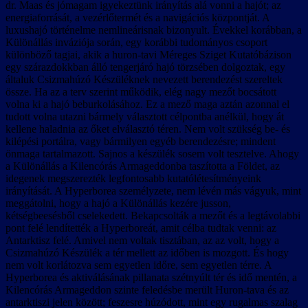
dr. Maas és jómagam igyekeztünk irányítás alá vonni a hajót; az
energiaforrását, a vezérlőtermét és a navigációs központját. A
luxushajó történelme nemlineárisnak bizonyult. Évekkel korábban, a
Különállás inváziója során, egy korábbi tudományos csoport
különböző tagjai, akik a huron-tavi Méreges Sziget Kutatóbázison
egy szárazdokkban álló tengerjáró hajó törzsében dolgoztak, egy
általuk Csizmahúzó Készüléknek nevezett berendezést szereltek
össze. Ha az a terv szerint működik, elég nagy mezőt bocsátott
volna ki a hajó beburkolásához. Ez a mező maga aztán azonnal el
tudott volna utazni bármely választott célpontba anélkül, hogy át
kellene haladnia az őket elválasztó téren. Nem volt szükség be- és
kilépési portálra, vagy bármilyen egyéb berendezésre; mindent
önmaga tartalmazott. Sajnos a készülék sosem volt tesztelve. Ahogy
a Különállás a Kilencórás Armageddonba taszította a Földet, az
idegenek megszerezték legfontosabb kutatólétesítményeink
irányítását. A Hyperborea személyzete, nem lévén más vágyuk, mint
meggátolni, hogy a hajó a Különállás kezére jusson,
kétségbeesésből cselekedett. Bekapcsolták a mezőt és a legtávolabbi
pont felé lendítették a Hyperboreát, amit célba tudtak venni: az
Antarktisz felé. Amivel nem voltak tisztában, az az volt, hogy a
Csizmahúzó Készülék a tér mellett az időben is mozgott. És hogy
nem volt korlátozva sem egyetlen időre, sem egyetlen térre. A
Hyperborea és aktiválásának pillanata szétnyúlt tér és idő mentén, a
Kilencórás Armageddon szinte feledésbe merült Huron-tava és az
antarktiszi jelen között; feszesre húzódott, mint egy rugalmas szalag