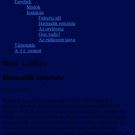
Egyebek
Modok
Irodalom
Felezési idő
Harmadik episztola
Az orvlövész
Quo vadis?
Az elátkozott tanya
Támogatás
A ·f·i· csoport
Marc Laidlaw
Harmadik episztola
Drága Játkos!
Remélem, ez a levél jó egészségben talál. Már hallom is a
panaszkodásodat: „Gertie Fremont, ősidők óta nem hallottunk
felőled!” Nos, ha van kedved mentségeket hallgatni, azokból van
bőven, a legnagyobb közülük az, hogy más dimenziókban voltam
meg miegyéb, így képtelen elérni téged a szokásos módokon. Ez
volt a helyzet tizennyolc hónappal ezelőttig, amikor jelentős
változást éltem meg körülményeimben, és átkerültem e partokra. Az