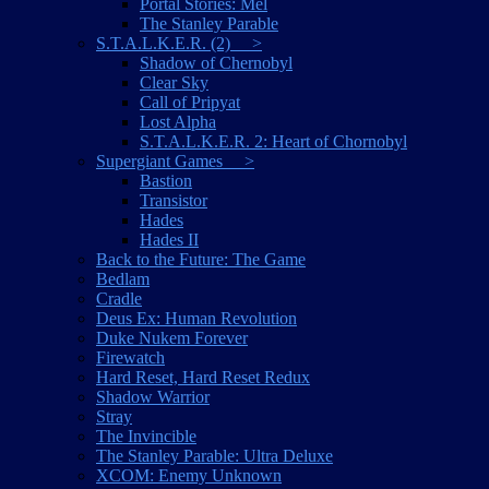
Portal Stories: Mel
The Stanley Parable
S.T.A.L.K.E.R. (2) >
Shadow of Chernobyl
Clear Sky
Call of Pripyat
Lost Alpha
S.T.A.L.K.E.R. 2: Heart of Chornobyl
Supergiant Games >
Bastion
Transistor
Hades
Hades II
Back to the Future: The Game
Bedlam
Cradle
Deus Ex: Human Revolution
Duke Nukem Forever
Firewatch
Hard Reset, Hard Reset Redux
Shadow Warrior
Stray
The Invincible
The Stanley Parable: Ultra Deluxe
XCOM: Enemy Unknown