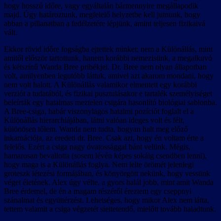
hogy hosszú időre, vagy egyáltalán bármennyire megállapodik
majd. Úgy határoztunk, megfelelő helyzetbe kell jutnunk, hogy
abban a pillanatban a fedélzetére lépjünk, amint teljesen fizikaivá
vált.
Ekkor rövid időre fogságba ejtettek minket; nem a Különállás, mint
amitől először tartottunk, hanem korábbi nemezisünk, a megalkuvó
és kétszínű Wanda Bree pribékjei. Dr. Bree nem olyan állapotban
volt, amilyenben legutóbb láttuk, amivel azt akarom mondani, hogy
nem volt halott. A Különállás valamikor elmentett egy korábbi
verziót a tudatából, és fizikai pusztulásakor e tartalék személyiséget
beleírták egy hatalmas meztelen csigára hasonlító biológiai sablonba.
A Bree-csiga, habár viszonylagos hatalmi pozíciót foglalt el a
Különállás hierarchiájában, látni valóan ideges volt és félt,
különösen tőlem. Wanda nem tudta, hogyan halt meg előző
inkarnációja, az eredeti dr. Bree. Csak azt, hogy én voltam érte a
felelős. Ezért a csiga nagy óvatossággal bánt velünk. Mégis,
hamarosan bevallotta (sosem lévén képes sokáig csendben lenni),
hogy maga is a Különállás foglya. Nem lelte örömét jelenlegi
groteszk létezési formájában, és könyörgött nekünk, hogy vessünk
véget életének. Alex úgy vélte, a gyors halál jobb, mint amit Wanda
Bree érdemel, de én a magam részéről éreztem egy cseppnyi
szánalmat és együttérzést. Lehetséges, hogy mikor Alex nem látta,
tettem valamit a csiga végzetét siettetendő, mielőtt tovább haladtunk.