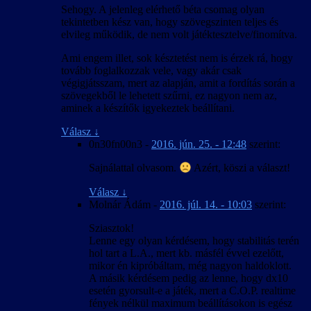
Sehogy. A jelenleg elérhető béta csomag olyan
tekintetben kész van, hogy szövegszinten teljes és
elvileg működik, de nem volt játéktesztelve/finomítva.
Ami engem illet, sok késztetést nem is érzek rá, hogy
tovább foglalkozzak vele, vagy akár csak
végigjátsszam, mert az alapján, amit a fordítás során a
szövegekből le lehetett szűrni, ez nagyon nem az,
aminek a készítők igyekeztek beállítani.
Válasz
↓
0n30fn00n3
-
2016. jún. 25. - 12:48
szerint:
Sajnálattal olvasom.
Azért, köszi a választ!
Válasz
↓
Molnár Ádám
-
2016. júl. 14. - 10:03
szerint:
Sziasztok!
Lenne egy olyan kérdésem, hogy stabilitás terén
hol tart a L.A., mert kb. másfél évvel ezelőtt,
mikor én kipróbáltam, még nagyon haldoklott.
A másik kérdésem pedig az lenne, hogy dx10
esetén gyorsult-e a játék, mert a C.O.P. realtime
fények nélkül maximum beállításokon is egész