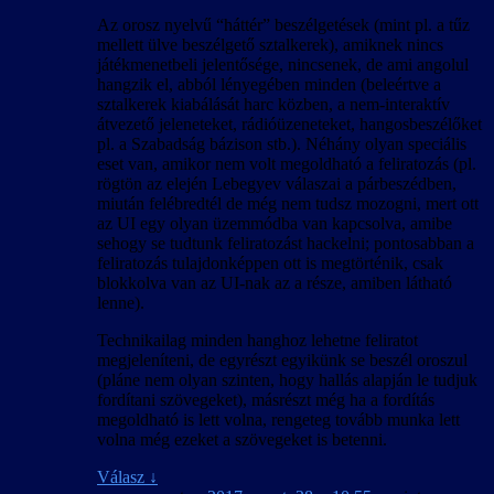
Az orosz nyelvű “háttér” beszélgetések (mint pl. a tűz
mellett ülve beszélgető sztalkerek), amiknek nincs
játékmenetbeli jelentősége, nincsenek, de ami angolul
hangzik el, abból lényegében minden (beleértve a
sztalkerek kiabálását harc közben, a nem-interaktív
átvezető jeleneteket, rádióüzeneteket, hangosbeszélőket
pl. a Szabadság bázison stb.). Néhány olyan speciális
eset van, amikor nem volt megoldható a feliratozás (pl.
rögtön az elején Lebegyev válaszai a párbeszédben,
miután felébredtél de még nem tudsz mozogni, mert ott
az UI egy olyan üzemmódba van kapcsolva, amibe
sehogy se tudtunk feliratozást hackelni; pontosabban a
feliratozás tulajdonképpen ott is megtörténik, csak
blokkolva van az UI-nak az a része, amiben látható
lenne).
Technikailag minden hanghoz lehetne feliratot
megjeleníteni, de egyrészt egyikünk se beszél oroszul
(pláne nem olyan szinten, hogy hallás alapján le tudjuk
fordítani szövegeket), másrészt még ha a fordítás
megoldható is lett volna, rengeteg tovább munka lett
volna még ezeket a szövegeket is betenni.
Válasz
↓