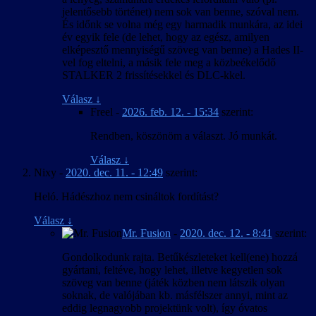
jelentősebb történet) nem sok van benne, szóval nem.
És időnk se volna még egy harmadik munkára, az idei
év egyik fele (de lehet, hogy az egész, amilyen
elképesztő mennyiségű szöveg van benne) a Hades II-
vel fog eltelni, a másik fele meg a közbeékelődő
STALKER 2 frissítésekkel és DLC-kkel.
Válasz
↓
Freel
-
2026. feb. 12. - 15:34
szerint:
Rendben, köszönöm a választ. Jó munkát.
Válasz
↓
Nixy
-
2020. dec. 11. - 12:49
szerint:
Heló. Hádészhoz nem csináltok fordítást?
Válasz
↓
Mr. Fusion
-
2020. dec. 12. - 8:41
szerint:
Gondolkodunk rajta. Betűkészleteket kell(ene) hozzá
gyártani, feltéve, hogy lehet, illetve kegyetlen sok
szöveg van benne (játék közben nem látszik olyan
soknak, de valójában kb. másfélszer annyi, mint az
eddig legnagyobb projektünk volt), így óvatos