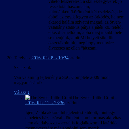
vihető felszerelést, a skillek/fegyverek jó
része totál haszontalan,
katonánként/körönként két cselekvés, de
abból az egyik legyen az őrködés, ha nem
akarod halálra szívatni magad, az ötven-
valahány statikus pálya a játék kb. felétől
elkezd ismétlődni, abba meg inkább bele
se menjünk, amit MI helyett sikerült
összetákolniuk, meg hogy mennyire
élvezetes az ellen “játszani”.
Terelyn
-
2016. feb. 8. - 19:34
szerint:
Sziasztok!
Van valami új fejlemény a SoC Complete 2009 mod
magyarításáról?
Válasz
↓
The Sweet Little 16-bit
-
2016. feb. 11. - 23:36
szerint:
Igen, Zabla akkora hibajelentést küldött, mint egy
emeletes ház, szóval időnként – amikor más aktivitás
nem akadályozza – azzal is foglalkozom. Határidő
megnevezésére már gondolni sem merek.