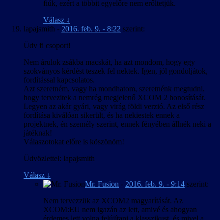
fiúk, ezért a többit egyelőre nem erőltetjük.
Válasz
↓
lapajsmith
-
2016. feb. 9. - 8:22
szerint:
Üdv fi csoport!
Nem árulok zsákba macskát, ha azt mondom, hogy egy
szokványos kérdést teszek fel nektek. Igen, jól gondoljátok,
fordítással kapcsolatos.
Azt szeretném, vagy ha mondhatom, szeretnénk megtudni,
hogy tervezitek a nemrég megjelenő XCOM 2 honosítását.
Legyen az akár gyári, vagy virág földi verzió. Az első rész
fordítása kiválóan sikerült, és ha nekiestek ennek a
projektnek, én személy szerint, ennek fényében állnék neki a
játéknak!
Válaszotokat előre is köszönöm!
Üdvözlettel: lapajsmith
Válasz
↓
Mr. Fusion
-
2016. feb. 9. - 9:14
szerint:
Nem tervezzük az XCOM2 magyarítását. Az
XCOM:EU nem igazán az lett, amivé és ahogyan
érdemes lett volna felújítani a klasszikust, és mivel a