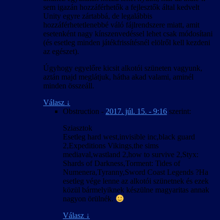
sem igazán hozzáférhetők a fejlesztők által kedvelt
Unity egyre zártabbá, de legalábbis
hozzáférhetetlenebbé váló fájlrendszere miatt, amit
esetenként nagy kínszenvedéssel lehet csak módosítani
(és esetleg minden játékfrissítésnél elölről kell kezdeni
az egészet).
Úgyhogy egyelőre kicsit alkotói szüneten vagyunk,
aztán majd meglátjuk, hátha akad valami, aminél
minden összeáll.
Válasz
↓
Obstruction
-
2017. júl. 15. - 9:16
szerint:
Sziasztok
Esetleg hard west,invisible inc,black guard
2,Expeditions Vikings,the sims
mediaval,wastland 2,how to survive 2,Styx:
Shards of Darkness,Torment: Tides of
Numenera,Tyranny,Sword Coast Legends ?Ha
esetleg vége lenne az alkotói szünetnek és ezek
közül bármelyiknek készülne magyaritas annak
nagyon örülnék.
Válasz
↓