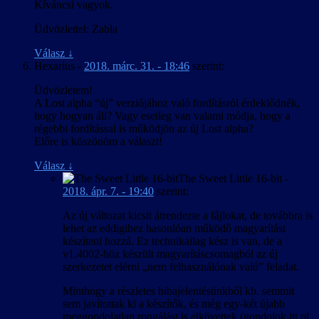
Kíváncsi vagyok.
Üdvözlettel: Zabla
Válasz
↓
Hexarius
-
2018. márc. 31. - 18:46
szerint:
Üdvözletem!
A Lost alpha “új” verziójához való fordításról érdeklődnék,
hogy hogyan áll? Vagy esetleg van valami módja, hogy a
régebbi fordítással is működjön az új Lost alpha?
Előre is köszönöm a választ!
Válasz
↓
The Sweet Little 16-bit
-
2018. ápr. 7. - 19:40
szerint:
Az új változat kicsit átrendezte a fájlokat, de továbbra is
lehet az eddigihez hasonlóan működő magyarítást
készíteni hozzá. Ez technikailag kész is van, de a
v1.4002-höz készült magyarításcsomagból az új
szerkezetet elérni „nem felhasználónak való” feladat.
Minthogy a részletes hibajelentésünkből kb. semmit
sem javítottak ki a készítők, és még egy-két újabb
meggondolatlan rongálást is elkövettek (gondolok itt pl.