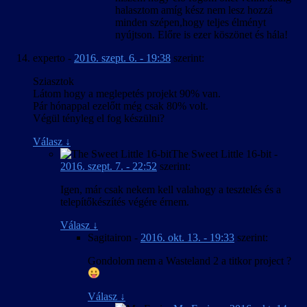
halasztom amíg kész nem lesz hozzá
minden szépen,hogy teljes élményt
nyújtson. Előre is ezer köszönet és hála!
experto
-
2016. szept. 6. - 19:38
szerint:
Sziasztok
Látom hogy a meglepetés projekt 90% van.
Pár hónappal ezelőtt még csak 80% volt.
Végül tényleg el fog készülni?
Válasz
↓
The Sweet Little 16-bit
-
2016. szept. 7. - 22:52
szerint:
Igen, már csak nekem kell valahogy a tesztelés és a
telepítőkészítés végére érnem.
Válasz
↓
Sagitairon
-
2016. okt. 13. - 19:33
szerint:
Gondolom nem a Wasteland 2 a titkor project ?
Válasz
↓