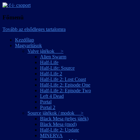
játékmagyarítások
·f·i· csoport
Főmenü
Tovább az elsődleges tartalomra
Kezdőlap
Magyarítások
Valve játékok >
Alien Swarm
Half-Life
Half-Life: Source
Half-Life 2
Half-Life 2: Lost Coast
Half-Life 2: Episode One
Half-Life 2: Episode Two
Left 4 Dead
Portal
Portal 2
Source játékok / modok >
Black Mesa (teljes játék)
Black Mesa (mod)
Half-Life 2: Update
MINERVA