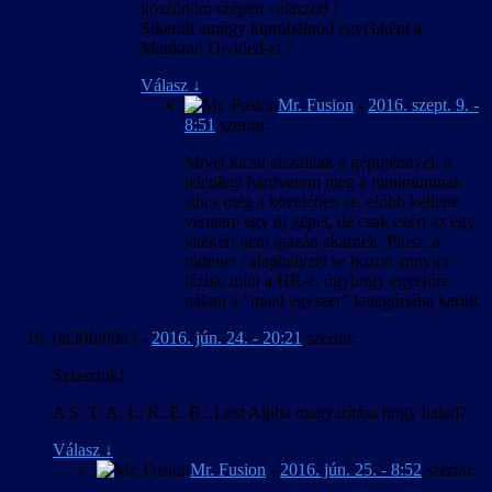
köszönöm szépen válaszod !
Sikerült amúgy kipróbálnod egyébként a
Mankind Divided-et ?
Válasz
↓
Mr. Fusion
-
2016. szept. 9. -
8:51
szerint:
Mivel kicsit elszálltak a gépigénnyel, a
jelenlegi hardverem meg a minimumnak
sincs még a közelében se, előbb kellene
vennem egy új gépet, de csak ezért az egy
játékért nem igazán akarnék. Plusz, a
történet / alaphelyzet se hozott annyira
lázba, mint a HR-é, úgyhogy egyelőre
nálam a “majd egyszer” kategóriába került.
0n30fn00n3
-
2016. jún. 24. - 20:21
szerint:
Sziasztok!
A S. T. A. L. K. E. R.: Lost Alpha magyarítása hogy halad?
Válasz
↓
Mr. Fusion
-
2016. jún. 25. - 8:52
szerint: