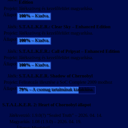
Edition
Projekt:
Játékszöveg és kezelőfelület magyarítása.
Állapot:
100%
– Kiadva.
Játék:
S.T.A.L.K.E.R.: Clear Sky – Enhanced Edition
Projekt:
Játékszöveg és kezelőfelület magyarítása.
Állapot:
100%
– Kiadva.
Játék:
S.T.A.L.K.E.R.: Call of Pripyat – Enhanced Edition
Projekt:
Játékszöveg és kezelőfelület magyarítása.
Állapot:
100%
– Kiadva.
Játék:
S.T.A.L.K.E.R. Shadow of Chernobyl
Projekt:
Feliratozás illesztése a SoC Complete 2009 modhoz
Állapot:
79%
– A csomag tartalmának kialakítása.
S.T.A.L.K.E.R. 2: Heart of Chornobyl állapot
Játékverzió:
1.9.0(?) “Sealed Truth” – 2026. 04. 14.
Magyarítás:
1.08 (1.9.0) – 2026. 04. 19.
Állapot:
Megfelelő