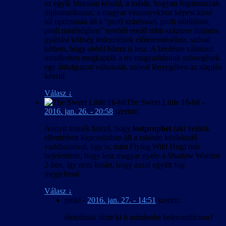
az egyik biztosan készül, a másik, hogyan fogalmazzak
diplomatikusan, a magyar viszonyokhoz képest kissé
túl optimistán áll a “profi színésszel, profi stúdióban,
profi minőségben” tervből eredő több százezer forintos
gyártási költség fedezetének előteremtéséhez, szóval
kétlem, hogy abból bármi is lesz. A kérdésre válaszul:
mindketten megkapták a mi magyarításunk szövegének
egy átdolgozott változatát, szóval lényegében az alapján
készül.
Válasz
↓
The Sweet Little 16-bit
-
2016. jan. 26. - 20:58
szerint:
Annyit tennék hozzá, hogy
lostprophet
(aki velünk
ellentétben kapcsolatban áll a rakétán közlekedő
vaddisznóval, úgy is, mint Flying Wild Hog) már
bejelentette, hogy lesz magyar nyelv a Shadow Warrior
2-ben, így nem kizárt, hogy azzal együtt fog
megjelenni.
Válasz
↓
pinki
-
2016. jan. 27. - 14:51
szerint:
életcélnak tűzte ki h mindenbe belerondítcson?