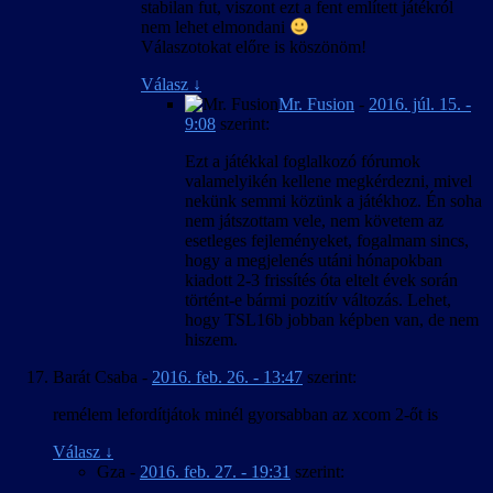
stabilan fut, viszont ezt a fent említett játékról
nem lehet elmondani
Válaszotokat előre is köszönöm!
Válasz
↓
Mr. Fusion
-
2016. júl. 15. -
9:08
szerint:
Ezt a játékkal foglalkozó fórumok
valamelyikén kellene megkérdezni, mivel
nekünk semmi közünk a játékhoz. Én soha
nem játszottam vele, nem követem az
esetleges fejleményeket, fogalmam sincs,
hogy a megjelenés utáni hónapokban
kiadott 2-3 frissítés óta eltelt évek során
történt-e bármi pozitív változás. Lehet,
hogy TSL16b jobban képben van, de nem
hiszem.
Barát Csaba
-
2016. feb. 26. - 13:47
szerint:
remélem lefordítjátok minél gyorsabban az xcom 2-őt is
Válasz
↓
Gza
-
2016. feb. 27. - 19:31
szerint: