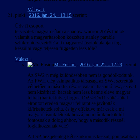
Válasz
↓
pinki
-
2016. jan. 24. - 13:15
szerint:
Üdv fi csoport
tervezitek magyarosítani a shadow warrior 2t? és tudtok
valamit a magyaritasokon közzétett stanley parable
szinkrontervezetről? a ti magyarosításotok alapján fog
készülni vagy teljesen független lesz tőle?
Válasz
↓
Mr. Fusion
-
2016. jan. 25. - 12:29
szerint:
Az SW2-n még különösebben nem is gondolkodtunk.
Az FWH elég szimpatikus társaság, az SW-t szerettük,
vélhetően a második rész is valami hasonló lesz, szóval
nem kizárható, hacsak nem lesz benne eleve magyar
felirat (bár tekintve, hogy a Dx9->Dx11 váltás által
elrontott eredeti magyar feliratot se javították
ki/frissítették soha, és így effektíve már csak a mi
magyarításunk létezik hozzá, nem tűnik nekik túl
fontosnak a dolog ahhoz, hogy a második résznél
foglalkozzanak vele).
A TSP-hez jelenleg két szinkron is készül, pontosabban