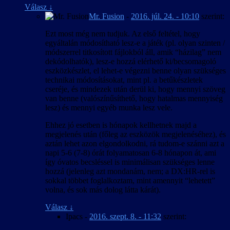
Válasz
↓
Mr. Fusion
-
2016. júl. 24. - 10:10
szerint:
Ezt most még nem tudjuk. Az első feltétel, hogy
egyáltalán módosítható lesz-e a játék (pl. olyan szinten /
módszerrel titkosított fájlokból áll, amik “házilag” nem
dekódolhatók), lesz-e hozzá elérhető ki/becsomagoló
eszközkészlet, el lehet-e végezni benne olyan szükséges
technikai módosításokat, mint pl. a betűkészletek
cseréje, és mindezek után derül ki, hogy mennyi szöveg
van benne (valószínűsíthető, hogy hatalmas mennyiség
lesz) és mennyi egyéb munka lesz vele.
Ehhez jó esetben is hónapok kellhetnek majd a
megjelenés után (főleg az eszközök megjelenéséhez), és
aztán lehet azon elgondolkodni, rá tudom-e szánni azt a
napi 5-6 (7-8) órát folyamatosan 6-8 hónapon át, ami
így óvatos becsléssel is minimálisan szükséges lenne
hozzá (jelenleg azt mondanám, nem; a DX:HR-rel is
sokkal többet foglalkoztam, mint amennyit “lehetett”
volna, és sok más dolog látta kárát).
Válasz
↓
Ipacs
-
2016. szept. 8. - 11:32
szerint: