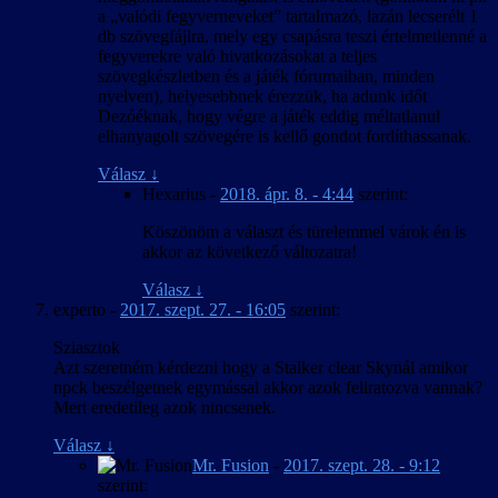
a „valódi fegyverneveket” tartalmazó, lazán lecserélt 1
db szövegfájlra, mely egy csapásra teszi értelmetlenné a
fegyverekre való hivatkozásokat a teljes
szövegkészletben és a játék fórumaiban, minden
nyelven), helyesebbnek érezzük, ha adunk időt
Dezóéknak, hogy végre a játék eddig méltatlanul
elhanyagolt szövegére is kellő gondot fordíthassanak.
Válasz
↓
Hexarius
-
2018. ápr. 8. - 4:44
szerint:
Köszönöm a választ és türelemmel várok én is
akkor az következő változatra!
Válasz
↓
experto
-
2017. szept. 27. - 16:05
szerint:
Sziasztok
Azt szeretném kérdezni hogy a Stalker clear Skynál amikor
npck beszélgetnek egymással akkor azok feliratozva vannak?
Mert eredetileg azok nincsenek.
Válasz
↓
Mr. Fusion
-
2017. szept. 28. - 9:12
szerint: