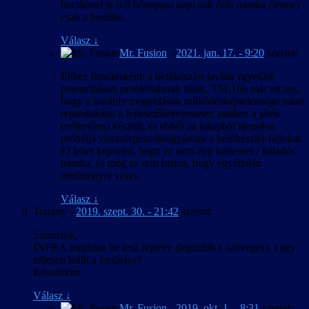
becsléssel is 6-9 hónapnyi napi sok órás munka (lenne)
csak a fordítás.
Válasz
↓
Mr. Fusion
-
2021. jan. 17. - 9:20
szerint:
Ehhez frissítésként: a betűkészlet-javítás egyelőre
potenciálisan problémásnak tűnik, TSL16b már ott tart,
hogy a korábbi megoldások működésképtelensége miatt
reprodukálta a fejlesztőkörnyezetet, amiben a játék
(vélhetően) készült, és ebből az irányból támadva
próbálja visszafejteni/újragyártani a betűkészlet-fájlokat.
El lehet képzelni, hogy ez nem épp kellemes / haladós
munka, és még az sem biztos, hogy egyáltalán
eredményre vezet.
Válasz
↓
Tommy
-
2019. szept. 30. - 21:42
szerint:
Sziasztok,
INFRA fordítása be lesz fejezve (legalább a szöveges), vagy
teljesen leállt a fordítása?
Köszönöm
Válasz
↓
Mr. Fusion
-
2019. okt. 1. - 8:31
szerint: