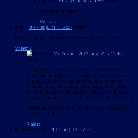
experto
-
2017. szept. 28. - 10:55
szerint:
Köszönöm a választ.
Válasz
↓
Nobi
-
2017. aug. 21. - 12:06
szerint:
Heló fi csoport, nem tervezitek fordítani a Pyre-t? nobi
Válasz
↓
Mr. Fusion
-
2017. aug. 21. - 12:40
szerint:
Eléggé gondolkodóba vagyunk esve a Pyre-rel
kapcsolatban. Egyrészt Supergiant játék, szóval zene,
hangulat, történet valószínűleg rendben volna, de
játékmenet vonalon annyira nem vagyunk oda érte, és
az eddig olvasott vélemények/értékelések is abba az
irányba mutatnak, ami miatt nekünk sem tetszik igazán.
Szóval most rögtön nem, de lehet, hogy előbb-utóbb
azért ránézünk majd.
Válasz
↓
Battlehymns987
-
2017. aug. 13. - 7:07
szerint: