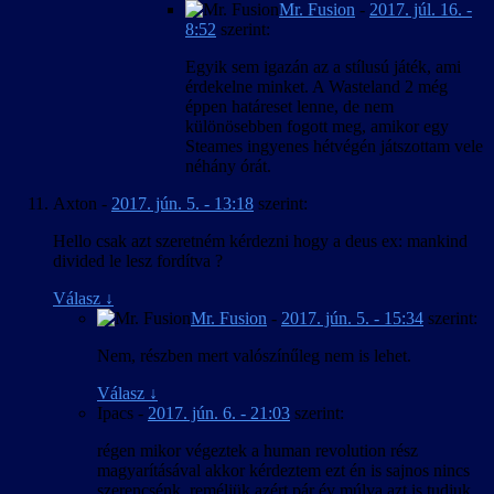
Mr. Fusion
-
2017. júl. 16. -
8:52
szerint:
Egyik sem igazán az a stílusú játék, ami
érdekelne minket. A Wasteland 2 még
éppen határeset lenne, de nem
különösebben fogott meg, amikor egy
Steames ingyenes hétvégén játszottam vele
néhány órát.
Axton
-
2017. jún. 5. - 13:18
szerint:
Hello csak azt szeretném kérdezni hogy a deus ex: mankind
divided le lesz fordítva ?
Válasz
↓
Mr. Fusion
-
2017. jún. 5. - 15:34
szerint:
Nem, részben mert valószínűleg nem is lehet.
Válasz
↓
Ipacs
-
2017. jún. 6. - 21:03
szerint:
régen mikor végeztek a human revolution rész
magyarításával akkor kérdeztem ezt én is sajnos nincs
szerencsénk ,reméljük azért pár év múlva azt is tudjuk