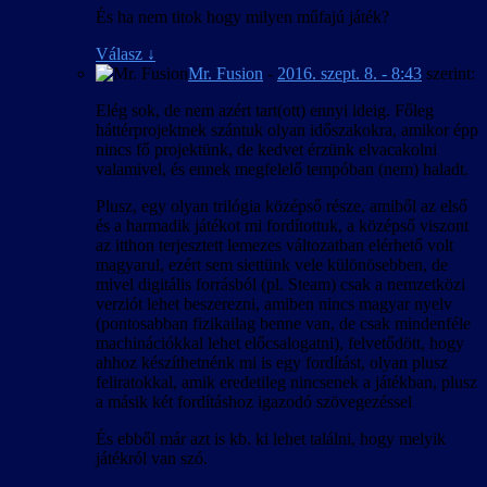
És ha nem titok hogy milyen műfajú játék?
Válasz
↓
Mr. Fusion
-
2016. szept. 8. - 8:43
szerint:
Elég sok, de nem azért tart(ott) ennyi ideig. Főleg
háttérprojektnek szántuk olyan időszakokra, amikor épp
nincs fő projektünk, de kedvet érzünk elvacakolni
valamivel, és ennek megfelelő tempóban (nem) haladt.
Plusz, egy olyan trilógia középső része, amiből az első
és a harmadik játékot mi fordítottuk, a középső viszont
az itthon terjesztett lemezes változatban elérhető volt
magyarul, ezért sem siettünk vele különösebben, de
mivel digitális forrásból (pl. Steam) csak a nemzetközi
verziót lehet beszerezni, amiben nincs magyar nyelv
(pontosabban fizikailag benne van, de csak mindenféle
machinációkkal lehet előcsalogatni), felvetődött, hogy
ahhoz készíthetnénk mi is egy fordítást, olyan plusz
feliratokkal, amik eredetileg nincsenek a játékban, plusz
a másik két fordításhoz igazodó szövegezéssel
És ebből már azt is kb. ki lehet találni, hogy melyik
játékról van szó.