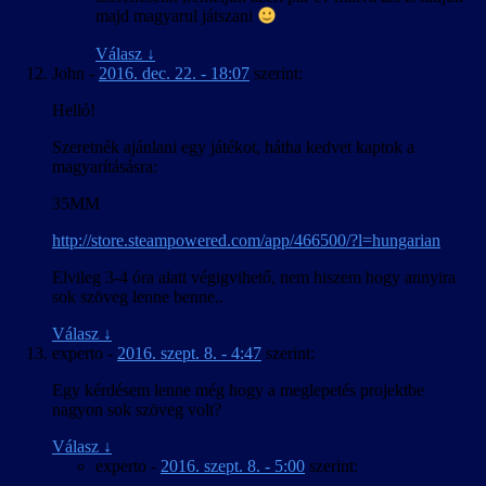
majd magyarul játszani
Válasz
↓
John
-
2016. dec. 22. - 18:07
szerint:
Helló!
Szeretnék ajánlani egy játékot, hátha kedvet kaptok a
magyarításásra:
35MM
http://store.steampowered.com/app/466500/?l=hungarian
Elvileg 3-4 óra alatt végigvihető, nem hiszem hogy annyira
sok szöveg lenne benne..
Válasz
↓
experto
-
2016. szept. 8. - 4:47
szerint:
Egy kérdésem lenne még hogy a meglepetés projektbe
nagyon sok szöveg volt?
Válasz
↓
experto
-
2016. szept. 8. - 5:00
szerint: