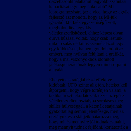
összehasonlíthatatlanul nagyobb számítási
kapacitását egy még “okosabb” MI
leprogramozására (az a vicc, hogy az egyik
fejlesztő azt mondta, hogy az MI-jük
igazából kb. faék egyszerűségű volt,
megbolondítva egy kis
véletlenszerűsítéssel, ehhez képest olyan
durva húzásai voltak, hogy csak lestünk,
mikor csalás nélkül is szénné alázott egy-
egy küldetésen, ha nem gondolkodott az
ember), meg nyilván felújítani a grafikát,
hogy a mai viszonyokhoz idomított
játékosgenerációnak legyen min csorgatni
a nyálát.
Ehelyett a stratégiai részt effektíve
kidobták, UFO szinte alig jön, heteket kell
átpörgetni, hogy végre történjen valami, a
taktikai részt lekorlátozták ezzel az egész
véletlenszerűen osztályba sorolásos meg
skilles hülyeséggel, a katonák statjainak
gyakorlatilag semmi jelentősége, mert az
osztályuk és a skilljeik határozza meg,
hogy mit és mennyire jól tudnak csinálni,
meg mennyit tudnak fejlődni, korlátozták a