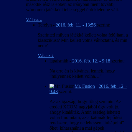
második rész is ebben az irányban ment tovább,
számomra játékként teljességgel érdektelenné vált.
Válasz
↓
Terelyn
-
2016. feb. 11. - 13:56
szerint:
Szerinted milyen játékká kellett volna felújítani a
klasszikust? Min kellett volna változtatni, és min
nem?
Válasz
↓
lapajsmith
-
2016. feb. 12. - 9:18
szerint:
Na erre én is kíváncsi lennék, hogy
“milyennek kellett volna…”
Mr. Fusion
-
2016. feb. 12. -
9:43
szerint:
Az az igazság, hogy főleg semmin. Az
eredeti XCOM nagyjából úgy volt jó,
ahogy kitalálták. Amin esetleg lehetett
volna finomítani, az a katonák fejlődési
rendszere, hogy ne lehessen “túltápolni”
őket, kihasználni a mai gépek