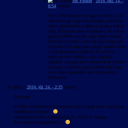
Mr. Fusion
-
2016. okt. 14. -
8:54
szerint:
Nem. Ötletszinten volt ugyan róla szó, de
volt idén egy ingyenes hétvége a Steamen,
akkor kipróbáltam a játékot, és nem fogott
meg. Rossznak nem mondanám, de semmi
különösebben egyedi vagy ötletes dolgot
nem láttam benne, nem jött át a hangulata,
és néhány óra után már eléggé untam, mert
a harcokat (ami a játékidő kb. 90%-át
adta). az első néhány csata után már
rutinból, ugyanazzal a taktikával le lehetett
nyomni, a történet meg annyira súlytalan
volt, hogy egyáltalán nem ösztönzött a
folytatásra.
Ipacs
-
2016. júl. 24. - 2:35
szerint:
Sziasztok !
A Deus Ex Mankind Dividedhez nem fogtok majd véletlenül
nekiállni lefordítani ?
válaszotokat előre is köszönöm és a Deus ex human
Revolution magyarítását is !