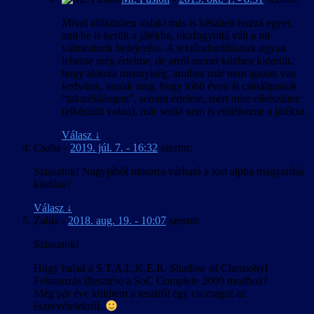
Mivel időközben valaki más is készített hozzá egyet,
ami be is került a játékba, okafogyottá vált a mi
változatunk befejezése. A textúrafordításnak ugyan
lehetne még értelme, de arról menet közben kiderült,
hogy akkora mennyiség, amihez már nem igazán van
kedvünk, annak meg, hogy több éven át csinálgassuk
“takaréklángon”, semmi értelme, mert mire elkészülne
(elkészült volna), már senki nem is emlékezne a játékra.
Válasz
↓
Csaba
-
2019. júl. 7. - 16:32
szerint:
Sziasztok! Nagyjából mikorra várható a lost alpha magyarítás
kiadása?
Válasz
↓
Zabla
-
2018. aug. 19. - 10:07
szerint:
Sziasztok!
Hogy halad a S.T.A.L.K.E.R. Shadow of Chernobyl
Feliratozás illesztése a SoC Complete 2009 modhoz?
Még pár éve küldtem a tesztről egy csomagot az
észrevételekről.