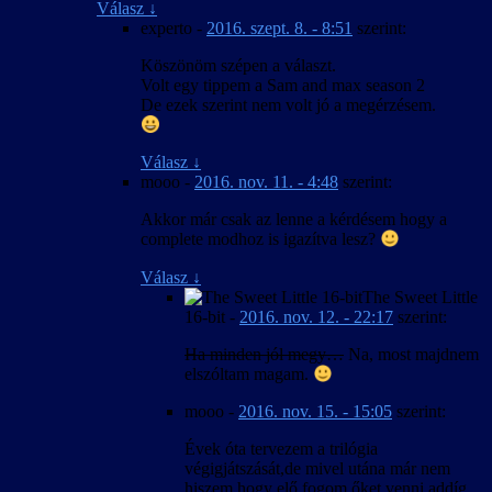
Válasz
↓
experto
-
2016. szept. 8. - 8:51
szerint:
Köszönöm szépen a választ.
Volt egy tippem a Sam and max season 2
De ezek szerint nem volt jó a megérzésem.
Válasz
↓
mooo
-
2016. nov. 11. - 4:48
szerint:
Akkor már csak az lenne a kérdésem hogy a
complete modhoz is igazítva lesz?
Válasz
↓
The Sweet Little
16-bit
-
2016. nov. 12. - 22:17
szerint:
Ha minden jól megy…
Na, most majdnem
elszóltam magam.
mooo
-
2016. nov. 15. - 15:05
szerint:
Évek óta tervezem a trilógia
végigjátszását,de mivel utána már nem
hiszem hogy elő fogom őket venni addíg