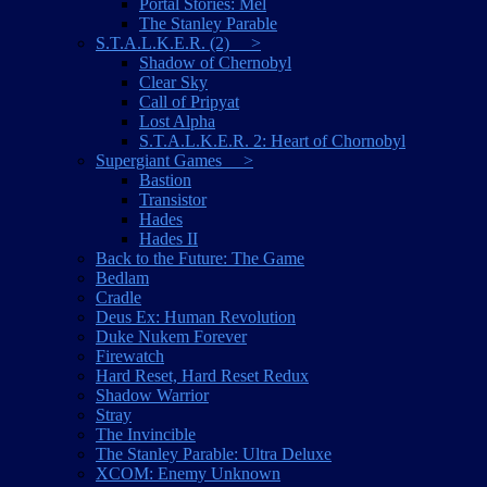
Portal Stories: Mel
The Stanley Parable
S.T.A.L.K.E.R. (2) >
Shadow of Chernobyl
Clear Sky
Call of Pripyat
Lost Alpha
S.T.A.L.K.E.R. 2: Heart of Chornobyl
Supergiant Games >
Bastion
Transistor
Hades
Hades II
Back to the Future: The Game
Bedlam
Cradle
Deus Ex: Human Revolution
Duke Nukem Forever
Firewatch
Hard Reset, Hard Reset Redux
Shadow Warrior
Stray
The Invincible
The Stanley Parable: Ultra Deluxe
XCOM: Enemy Unknown