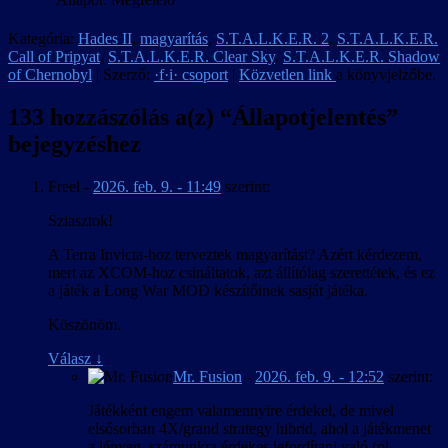
Kategória:
Hades II
,
magyarítás
,
S.T.A.L.K.E.R. 2
,
S.T.A.L.K.E.R.
Call of Pripyat
,
S.T.A.L.K.E.R. Clear Sky
,
S.T.A.L.K.E.R. Shadow
of Chernobyl
| Szerző:
·f·i· csoport
|
Közvetlen link
a könyvjelzőbe.
133 hozzászólás a(z) “
Állapotjelentés
”
bejegyzéshez
Freel
-
2026. feb. 9. - 11:49
szerint:
Sziasztok!
A Terra Invicta-hoz terveztek magyarítást? Azért kérdezem,
mert az XCOM-hoz csináltatok, azt állítólag szerettétek, és ez
a játék a Long War MOD készítőinek sasját játéka.
Köszönöm.
Válasz
↓
Mr. Fusion
-
2026. feb. 9. - 12:52
szerint:
Játékként engem valamennyire érdekel, de mivel
elsősorban 4X/grand strategy hibrid, ahol a játékmenet
a lényeg, számunkra érdekes lefordítani való (pl.