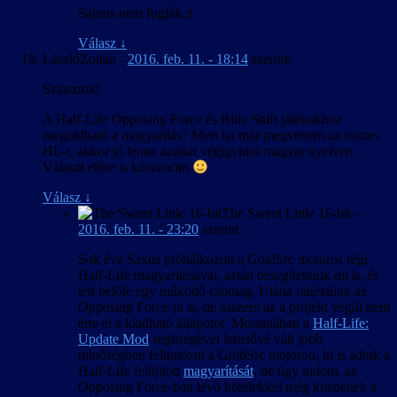
Sajnos nem fogják.:(
Válasz
↓
LászlóZoltán
-
2016. feb. 11. - 18:14
szerint:
Sziasztok!
A Half-Life Opposing Force és Blue Shift játékokhoz
megoldható a magyarítás? Mert ha már megvettem az összes
HL-t, akkor jó lenne azokat végigvinni magyar nyelven.
Választ előre is köszönöm
Válasz
↓
The Sweet Little 16-bit
-
2016. feb. 11. - 23:20
szerint:
Sok éve Saxus próbálkozott a GoldSrc motoros régi
Half-Life magyarításával, aztán besegítettünk mi is, és
lett belőle egy működő csomag. Utána ránéztünk az
Opposing Force-ra is, de asszem az a projekt végül nem
érte el a kiadható állapotot. Mostanában a
Half-Life:
Update Mod
segítségével lehetővé vált jobb
minőségben feliratozni a GoldSrc motoron, ki is adtuk a
Half-Life felújított
magyarítását
, de úgy tudom, az
Opposing Force-ban levő kötelekkel még küzdenek a