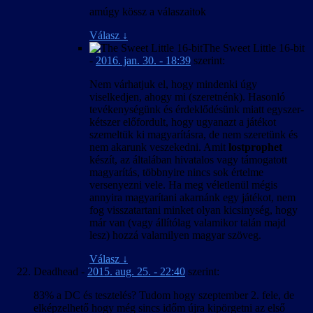
amúgy kössz a válaszaitok
Válasz
↓
The Sweet Little 16-bit
-
2016. jan. 30. - 18:39
szerint:
Nem várhatjuk el, hogy mindenki úgy
viselkedjen, ahogy mi (szeretnénk). Hasonló
tevékenységünk és érdeklődésünk miatt egyszer-
kétszer előfordult, hogy ugyanazt a játékot
szemeltük ki magyarításra, de nem szeretünk és
nem akarunk veszekedni. Amit
lostprophet
készít, az általában hivatalos vagy támogatott
magyarítás, többnyire nincs sok értelme
versenyezni vele. Ha meg véletlenül mégis
annyira magyarítani akarnánk egy játékot, nem
fog visszatartani minket olyan kicsinység, hogy
már van (vagy állítólag valamikor talán majd
lesz) hozzá valamilyen magyar szöveg.
Válasz
↓
Deadhead
-
2015. aug. 25. - 22:40
szerint:
83% a DC és tesztelés? Tudom hogy szeptember 2. fele, de
elképzelhető hogy még sincs időm újra kipörgetni az első