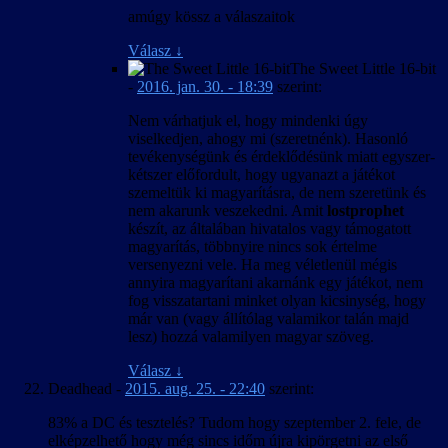
amúgy kössz a válaszaitok
Válasz
↓
The Sweet Little 16-bit
-
2016. jan. 30. - 18:39
szerint:
Nem várhatjuk el, hogy mindenki úgy
viselkedjen, ahogy mi (szeretnénk). Hasonló
tevékenységünk és érdeklődésünk miatt egyszer-
kétszer előfordult, hogy ugyanazt a játékot
szemeltük ki magyarításra, de nem szeretünk és
nem akarunk veszekedni. Amit
lostprophet
készít, az általában hivatalos vagy támogatott
magyarítás, többnyire nincs sok értelme
versenyezni vele. Ha meg véletlenül mégis
annyira magyarítani akarnánk egy játékot, nem
fog visszatartani minket olyan kicsinység, hogy
már van (vagy állítólag valamikor talán majd
lesz) hozzá valamilyen magyar szöveg.
Válasz
↓
Deadhead
-
2015. aug. 25. - 22:40
szerint:
83% a DC és tesztelés? Tudom hogy szeptember 2. fele, de
elképzelhető hogy még sincs időm újra kipörgetni az első