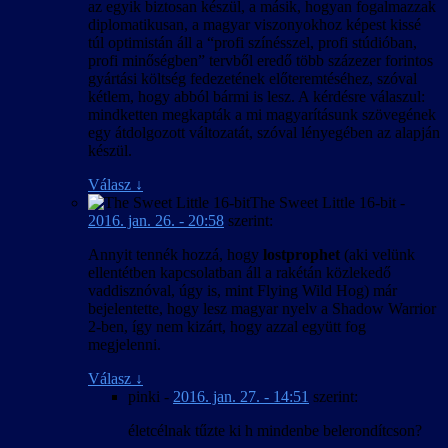
az egyik biztosan készül, a másik, hogyan fogalmazzak
diplomatikusan, a magyar viszonyokhoz képest kissé
túl optimistán áll a “profi színésszel, profi stúdióban,
profi minőségben” tervből eredő több százezer forintos
gyártási költség fedezetének előteremtéséhez, szóval
kétlem, hogy abból bármi is lesz. A kérdésre válaszul:
mindketten megkapták a mi magyarításunk szövegének
egy átdolgozott változatát, szóval lényegében az alapján
készül.
Válasz
↓
The Sweet Little 16-bit
-
2016. jan. 26. - 20:58
szerint:
Annyit tennék hozzá, hogy
lostprophet
(aki velünk
ellentétben kapcsolatban áll a rakétán közlekedő
vaddisznóval, úgy is, mint Flying Wild Hog) már
bejelentette, hogy lesz magyar nyelv a Shadow Warrior
2-ben, így nem kizárt, hogy azzal együtt fog
megjelenni.
Válasz
↓
pinki
-
2016. jan. 27. - 14:51
szerint:
életcélnak tűzte ki h mindenbe belerondítcson?