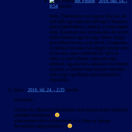
Mr. Fusion
-
2016. okt. 14. -
8:54
szerint:
Nem. Ötletszinten volt ugyan róla szó, de
volt idén egy ingyenes hétvége a Steamen,
akkor kipróbáltam a játékot, és nem fogott
meg. Rossznak nem mondanám, de semmi
különösebben egyedi vagy ötletes dolgot
nem láttam benne, nem jött át a hangulata,
és néhány óra után már eléggé untam, mert
a harcokat (ami a játékidő kb. 90%-át
adta). az első néhány csata után már
rutinból, ugyanazzal a taktikával le lehetett
nyomni, a történet meg annyira súlytalan
volt, hogy egyáltalán nem ösztönzött a
folytatásra.
Ipacs
-
2016. júl. 24. - 2:35
szerint:
Sziasztok !
A Deus Ex Mankind Dividedhez nem fogtok majd véletlenül
nekiállni lefordítani ?
válaszotokat előre is köszönöm és a Deus ex human
Revolution magyarítását is !