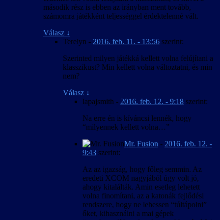
második rész is ebben az irányban ment tovább,
számomra játékként teljességgel érdektelenné vált.
Válasz
↓
Terelyn
-
2016. feb. 11. - 13:56
szerint:
Szerinted milyen játékká kellett volna felújítani a
klasszikust? Min kellett volna változtatni, és min
nem?
Válasz
↓
lapajsmith
-
2016. feb. 12. - 9:18
szerint:
Na erre én is kíváncsi lennék, hogy
“milyennek kellett volna…”
Mr. Fusion
-
2016. feb. 12. -
9:43
szerint:
Az az igazság, hogy főleg semmin. Az
eredeti XCOM nagyjából úgy volt jó,
ahogy kitalálták. Amin esetleg lehetett
volna finomítani, az a katonák fejlődési
rendszere, hogy ne lehessen “túltápolni”
őket, kihasználni a mai gépek