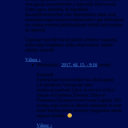
sem igazán hozzáférhetők a fejlesztők által kedvelt
Unity egyre zártabbá, de legalábbis
hozzáférhetetlenebbé váló fájlrendszere miatt, amit
esetenként nagy kínszenvedéssel lehet csak módosítani
(és esetleg minden játékfrissítésnél elölről kell kezdeni
az egészet).
Úgyhogy egyelőre kicsit alkotói szüneten vagyunk,
aztán majd meglátjuk, hátha akad valami, aminél
minden összeáll.
Válasz
↓
Obstruction
-
2017. júl. 15. - 9:16
szerint:
Sziasztok
Esetleg hard west,invisible inc,black guard
2,Expeditions Vikings,the sims
mediaval,wastland 2,how to survive 2,Styx:
Shards of Darkness,Torment: Tides of
Numenera,Tyranny,Sword Coast Legends ?Ha
esetleg vége lenne az alkotói szünetnek és ezek
közül bármelyiknek készülne magyaritas annak
nagyon örülnék.
Válasz
↓