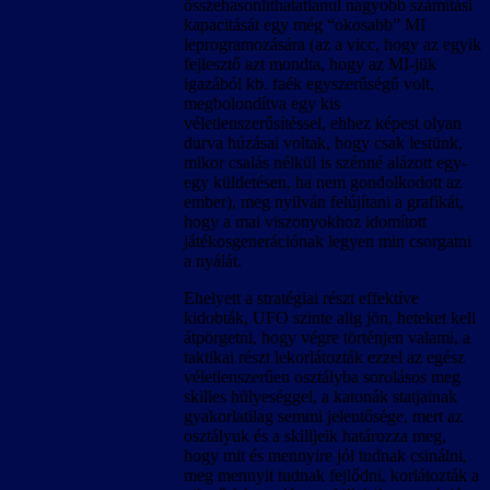
összehasonlíthatatlanul nagyobb számítási
kapacitását egy még “okosabb” MI
leprogramozására (az a vicc, hogy az egyik
fejlesztő azt mondta, hogy az MI-jük
igazából kb. faék egyszerűségű volt,
megbolondítva egy kis
véletlenszerűsítéssel, ehhez képest olyan
durva húzásai voltak, hogy csak lestünk,
mikor csalás nélkül is szénné alázott egy-
egy küldetésen, ha nem gondolkodott az
ember), meg nyilván felújítani a grafikát,
hogy a mai viszonyokhoz idomított
játékosgenerációnak legyen min csorgatni
a nyálát.
Ehelyett a stratégiai részt effektíve
kidobták, UFO szinte alig jön, heteket kell
átpörgetni, hogy végre történjen valami, a
taktikai részt lekorlátozták ezzel az egész
véletlenszerűen osztályba sorolásos meg
skilles hülyeséggel, a katonák statjainak
gyakorlatilag semmi jelentősége, mert az
osztályuk és a skilljeik határozza meg,
hogy mit és mennyire jól tudnak csinálni,
meg mennyit tudnak fejlődni, korlátozták a