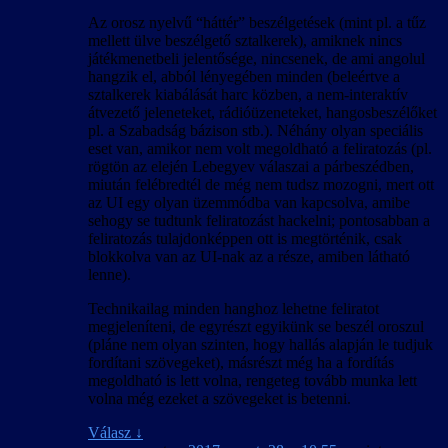
Az orosz nyelvű “háttér” beszélgetések (mint pl. a tűz
mellett ülve beszélgető sztalkerek), amiknek nincs
játékmenetbeli jelentősége, nincsenek, de ami angolul
hangzik el, abból lényegében minden (beleértve a
sztalkerek kiabálását harc közben, a nem-interaktív
átvezető jeleneteket, rádióüzeneteket, hangosbeszélőket
pl. a Szabadság bázison stb.). Néhány olyan speciális
eset van, amikor nem volt megoldható a feliratozás (pl.
rögtön az elején Lebegyev válaszai a párbeszédben,
miután felébredtél de még nem tudsz mozogni, mert ott
az UI egy olyan üzemmódba van kapcsolva, amibe
sehogy se tudtunk feliratozást hackelni; pontosabban a
feliratozás tulajdonképpen ott is megtörténik, csak
blokkolva van az UI-nak az a része, amiben látható
lenne).
Technikailag minden hanghoz lehetne feliratot
megjeleníteni, de egyrészt egyikünk se beszél oroszul
(pláne nem olyan szinten, hogy hallás alapján le tudjuk
fordítani szövegeket), másrészt még ha a fordítás
megoldható is lett volna, rengeteg tovább munka lett
volna még ezeket a szövegeket is betenni.
Válasz
↓