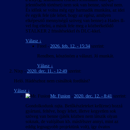
jelentősebb történet) nem sok van benne, szóval nem.
És időnk se volna még egy harmadik munkára, az idei
év egyik fele (de lehet, hogy az egész, amilyen
elképesztő mennyiségű szöveg van benne) a Hades II-
vel fog eltelni, a másik fele meg a közbeékelődő
STALKER 2 frissítésekkel és DLC-kkel.
Válasz
↓
Freel
-
2026. feb. 12. - 15:34
szerint:
Rendben, köszönöm a választ. Jó munkát.
Válasz
↓
Nixy
-
2020. dec. 11. - 12:49
szerint:
Heló. Hádészhoz nem csináltok fordítást?
Válasz
↓
Mr. Fusion
-
2020. dec. 12. - 8:41
szerint:
Gondolkodunk rajta. Betűkészleteket kell(ene) hozzá
gyártani, feltéve, hogy lehet, illetve kegyetlen sok
szöveg van benne (játék közben nem látszik olyan
soknak, de valójában kb. másfélszer annyi, mint az
eddig legnagyobb projektünk volt), így óvatos