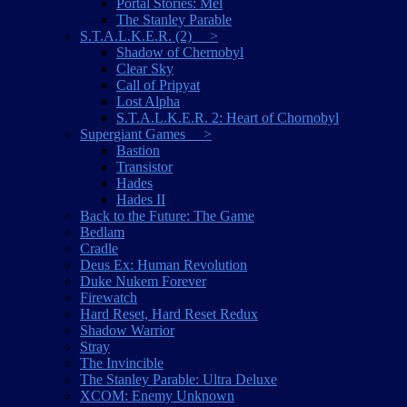
Portal Stories: Mel
The Stanley Parable
S.T.A.L.K.E.R. (2) >
Shadow of Chernobyl
Clear Sky
Call of Pripyat
Lost Alpha
S.T.A.L.K.E.R. 2: Heart of Chornobyl
Supergiant Games >
Bastion
Transistor
Hades
Hades II
Back to the Future: The Game
Bedlam
Cradle
Deus Ex: Human Revolution
Duke Nukem Forever
Firewatch
Hard Reset, Hard Reset Redux
Shadow Warrior
Stray
The Invincible
The Stanley Parable: Ultra Deluxe
XCOM: Enemy Unknown