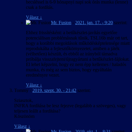
becsléssel is 6-9 hónapnyi napi sok órás munka (lenne)
csak a fordítás.
Válasz
↓
Mr. Fusion
-
2021. jan. 17. - 9:20
szerint:
Ehhez frissítésként: a betűkészlet-javítás egyelőre
potenciálisan problémásnak tűnik, TSL16b már ott tart,
hogy a korábbi megoldások működésképtelensége miatt
reprodukálta a fejlesztőkörnyezetet, amiben a játék
(vélhetően) készült, és ebből az irányból támadva
próbálja visszafejteni/újragyártani a betűkészlet-fájlokat.
El lehet képzelni, hogy ez nem épp kellemes / haladós
munka, és még az sem biztos, hogy egyáltalán
eredményre vezet.
Válasz
↓
Tommy
-
2019. szept. 30. - 21:42
szerint:
Sziasztok,
INFRA fordítása be lesz fejezve (legalább a szöveges), vagy
teljesen leállt a fordítása?
Köszönöm
Válasz
↓
Mr. Fusion
-
2019. okt. 1. - 8:31
szerint: