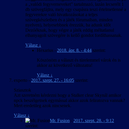
a „valódi fegyverneveket” tartalmazó, lazán lecserélt 1
db szövegfájlra, mely egy csapásra teszi értelmetlenné a
fegyverekre való hivatkozásokat a teljes
szövegkészletben és a játék fórumaiban, minden
nyelven), helyesebbnek érezzük, ha adunk időt
Dezóéknak, hogy végre a játék eddig méltatlanul
elhanyagolt szövegére is kellő gondot fordíthassanak.
Válasz
↓
Hexarius
-
2018. ápr. 8. - 4:44
szerint:
Köszönöm a választ és türelemmel várok én is
akkor az következő változatra!
Válasz
↓
experto
-
2017. szept. 27. - 16:05
szerint:
Sziasztok
Azt szeretném kérdezni hogy a Stalker clear Skynál amikor
npck beszélgetnek egymással akkor azok feliratozva vannak?
Mert eredetileg azok nincsenek.
Válasz
↓
Mr. Fusion
-
2017. szept. 28. - 9:12
szerint: