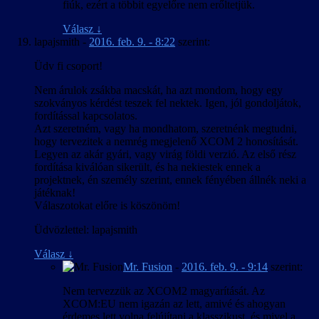
fiúk, ezért a többit egyelőre nem erőltetjük.
Válasz
↓
lapajsmith
-
2016. feb. 9. - 8:22
szerint:
Üdv fi csoport!
Nem árulok zsákba macskát, ha azt mondom, hogy egy
szokványos kérdést teszek fel nektek. Igen, jól gondoljátok,
fordítással kapcsolatos.
Azt szeretném, vagy ha mondhatom, szeretnénk megtudni,
hogy tervezitek a nemrég megjelenő XCOM 2 honosítását.
Legyen az akár gyári, vagy virág földi verzió. Az első rész
fordítása kiválóan sikerült, és ha nekiestek ennek a
projektnek, én személy szerint, ennek fényében állnék neki a
játéknak!
Válaszotokat előre is köszönöm!
Üdvözlettel: lapajsmith
Válasz
↓
Mr. Fusion
-
2016. feb. 9. - 9:14
szerint:
Nem tervezzük az XCOM2 magyarítását. Az
XCOM:EU nem igazán az lett, amivé és ahogyan
érdemes lett volna felújítani a klasszikust, és mivel a