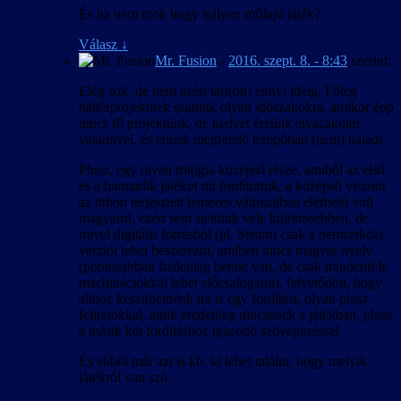
És ha nem titok hogy milyen műfajú játék?
Válasz
↓
Mr. Fusion
-
2016. szept. 8. - 8:43
szerint:
Elég sok, de nem azért tart(ott) ennyi ideig. Főleg
háttérprojektnek szántuk olyan időszakokra, amikor épp
nincs fő projektünk, de kedvet érzünk elvacakolni
valamivel, és ennek megfelelő tempóban (nem) haladt.
Plusz, egy olyan trilógia középső része, amiből az első
és a harmadik játékot mi fordítottuk, a középső viszont
az itthon terjesztett lemezes változatban elérhető volt
magyarul, ezért sem siettünk vele különösebben, de
mivel digitális forrásból (pl. Steam) csak a nemzetközi
verziót lehet beszerezni, amiben nincs magyar nyelv
(pontosabban fizikailag benne van, de csak mindenféle
machinációkkal lehet előcsalogatni), felvetődött, hogy
ahhoz készíthetnénk mi is egy fordítást, olyan plusz
feliratokkal, amik eredetileg nincsenek a játékban, plusz
a másik két fordításhoz igazodó szövegezéssel
És ebből már azt is kb. ki lehet találni, hogy melyik
játékról van szó.