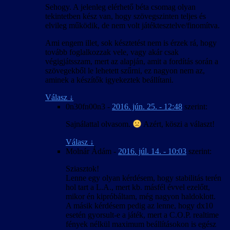
Sehogy. A jelenleg elérhető béta csomag olyan
tekintetben kész van, hogy szövegszinten teljes és
elvileg működik, de nem volt játéktesztelve/finomítva.
Ami engem illet, sok késztetést nem is érzek rá, hogy
tovább foglalkozzak vele, vagy akár csak
végigjátsszam, mert az alapján, amit a fordítás során a
szövegekből le lehetett szűrni, ez nagyon nem az,
aminek a készítők igyekeztek beállítani.
Válasz
↓
0n30fn00n3
-
2016. jún. 25. - 12:48
szerint:
Sajnálattal olvasom.
Azért, köszi a választ!
Válasz
↓
Molnár Ádám
-
2016. júl. 14. - 10:03
szerint:
Sziasztok!
Lenne egy olyan kérdésem, hogy stabilitás terén
hol tart a L.A., mert kb. másfél évvel ezelőtt,
mikor én kipróbáltam, még nagyon haldoklott.
A másik kérdésem pedig az lenne, hogy dx10
esetén gyorsult-e a játék, mert a C.O.P. realtime
fények nélkül maximum beállításokon is egész