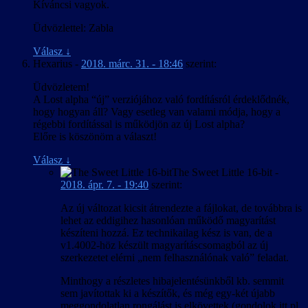
Kíváncsi vagyok.
Üdvözlettel: Zabla
Válasz
↓
Hexarius
-
2018. márc. 31. - 18:46
szerint:
Üdvözletem!
A Lost alpha “új” verziójához való fordításról érdeklődnék,
hogy hogyan áll? Vagy esetleg van valami módja, hogy a
régebbi fordítással is működjön az új Lost alpha?
Előre is köszönöm a választ!
Válasz
↓
The Sweet Little 16-bit
-
2018. ápr. 7. - 19:40
szerint:
Az új változat kicsit átrendezte a fájlokat, de továbbra is
lehet az eddigihez hasonlóan működő magyarítást
készíteni hozzá. Ez technikailag kész is van, de a
v1.4002-höz készült magyarításcsomagból az új
szerkezetet elérni „nem felhasználónak való” feladat.
Minthogy a részletes hibajelentésünkből kb. semmit
sem javítottak ki a készítők, és még egy-két újabb
meggondolatlan rongálást is elkövettek (gondolok itt pl.