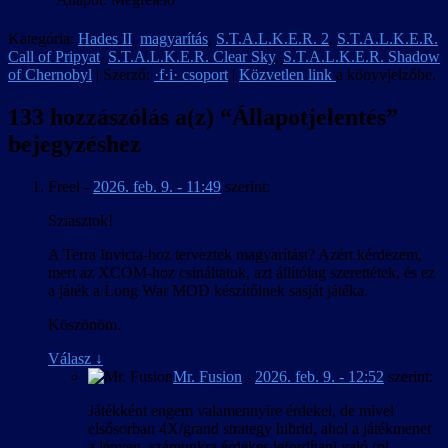
Kategória:
Hades II
,
magyarítás
,
S.T.A.L.K.E.R. 2
,
S.T.A.L.K.E.R.
Call of Pripyat
,
S.T.A.L.K.E.R. Clear Sky
,
S.T.A.L.K.E.R. Shadow
of Chernobyl
| Szerző:
·f·i· csoport
|
Közvetlen link
a könyvjelzőbe.
133 hozzászólás a(z) “
Állapotjelentés
”
bejegyzéshez
Freel
-
2026. feb. 9. - 11:49
szerint:
Sziasztok!
A Terra Invicta-hoz terveztek magyarítást? Azért kérdezem,
mert az XCOM-hoz csináltatok, azt állítólag szerettétek, és ez
a játék a Long War MOD készítőinek sasját játéka.
Köszönöm.
Válasz
↓
Mr. Fusion
-
2026. feb. 9. - 12:52
szerint:
Játékként engem valamennyire érdekel, de mivel
elsősorban 4X/grand strategy hibrid, ahol a játékmenet
a lényeg, számunkra érdekes lefordítani való (pl.