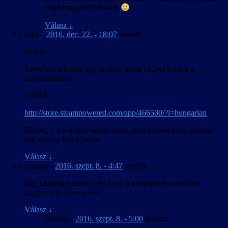
majd magyarul játszani
Válasz
↓
John
-
2016. dec. 22. - 18:07
szerint:
Helló!
Szeretnék ajánlani egy játékot, hátha kedvet kaptok a
magyarításásra:
35MM
http://store.steampowered.com/app/466500/?l=hungarian
Elvileg 3-4 óra alatt végigvihető, nem hiszem hogy annyira
sok szöveg lenne benne..
Válasz
↓
experto
-
2016. szept. 8. - 4:47
szerint:
Egy kérdésem lenne még hogy a meglepetés projektbe
nagyon sok szöveg volt?
Válasz
↓
experto
-
2016. szept. 8. - 5:00
szerint: