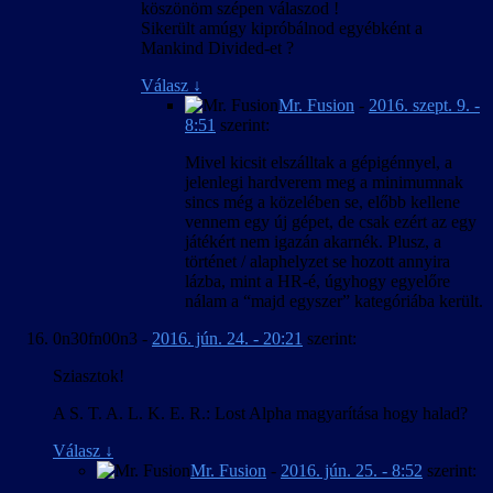
köszönöm szépen válaszod !
Sikerült amúgy kipróbálnod egyébként a
Mankind Divided-et ?
Válasz
↓
Mr. Fusion
-
2016. szept. 9. -
8:51
szerint:
Mivel kicsit elszálltak a gépigénnyel, a
jelenlegi hardverem meg a minimumnak
sincs még a közelében se, előbb kellene
vennem egy új gépet, de csak ezért az egy
játékért nem igazán akarnék. Plusz, a
történet / alaphelyzet se hozott annyira
lázba, mint a HR-é, úgyhogy egyelőre
nálam a “majd egyszer” kategóriába került.
0n30fn00n3
-
2016. jún. 24. - 20:21
szerint:
Sziasztok!
A S. T. A. L. K. E. R.: Lost Alpha magyarítása hogy halad?
Válasz
↓
Mr. Fusion
-
2016. jún. 25. - 8:52
szerint: