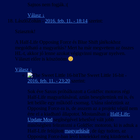
Sajnos nem fogják.:(
Válasz
↓
LászlóZoltán
-
2016. feb. 11. - 18:14
szerint:
Sziasztok!
A Half-Life Opposing Force és Blue Shift játékokhoz
megoldható a magyarítás? Mert ha már megvettem az összes
HL-t, akkor jó lenne azokat végigvinni magyar nyelven.
Választ előre is köszönöm
Válasz
↓
The Sweet Little 16-bit
-
2016. feb. 11. - 23:20
szerint:
Sok éve Saxus próbálkozott a GoldSrc motoros régi
Half-Life magyarításával, aztán besegítettünk mi is, és
lett belőle egy működő csomag. Utána ránéztünk az
Opposing Force-ra is, de asszem az a projekt végül nem
érte el a kiadható állapotot. Mostanában a
Half-Life:
Update Mod
segítségével lehetővé vált jobb
minőségben feliratozni a GoldSrc motoron, ki is adtuk a
Half-Life felújított
magyarítását
, de úgy tudom, az
Opposing Force-ban levő kötelekkel még küzdenek a