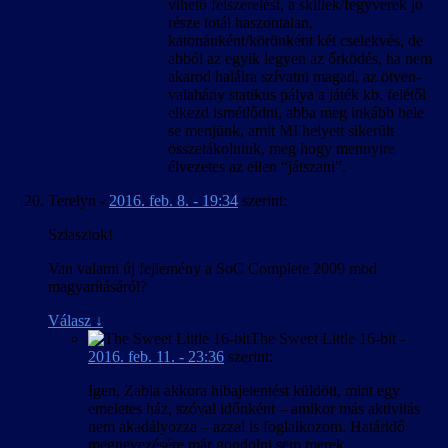
vihető felszerelést, a skillek/fegyverek jó
része totál haszontalan,
katonánként/körönként két cselekvés, de
abból az egyik legyen az őrködés, ha nem
akarod halálra szívatni magad, az ötven-
valahány statikus pálya a játék kb. felétől
elkezd ismétlődni, abba meg inkább bele
se menjünk, amit MI helyett sikerült
összetákolniuk, meg hogy mennyire
élvezetes az ellen “játszani”.
Terelyn
-
2016. feb. 8. - 19:34
szerint:
Sziasztok!
Van valami új fejlemény a SoC Complete 2009 mod
magyarításáról?
Válasz
↓
The Sweet Little 16-bit
-
2016. feb. 11. - 23:36
szerint:
Igen, Zabla akkora hibajelentést küldött, mint egy
emeletes ház, szóval időnként – amikor más aktivitás
nem akadályozza – azzal is foglalkozom. Határidő
megnevezésére már gondolni sem merek.