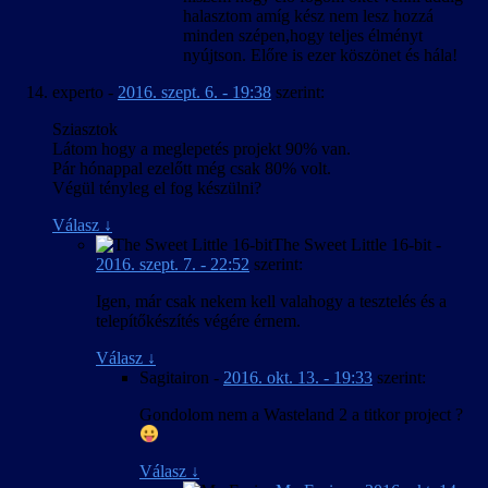
halasztom amíg kész nem lesz hozzá
minden szépen,hogy teljes élményt
nyújtson. Előre is ezer köszönet és hála!
experto
-
2016. szept. 6. - 19:38
szerint:
Sziasztok
Látom hogy a meglepetés projekt 90% van.
Pár hónappal ezelőtt még csak 80% volt.
Végül tényleg el fog készülni?
Válasz
↓
The Sweet Little 16-bit
-
2016. szept. 7. - 22:52
szerint:
Igen, már csak nekem kell valahogy a tesztelés és a
telepítőkészítés végére érnem.
Válasz
↓
Sagitairon
-
2016. okt. 13. - 19:33
szerint:
Gondolom nem a Wasteland 2 a titkor project ?
Válasz
↓