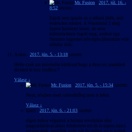
Mr. Fusion
-
2017. júl. 16. -
8:52
szerint:
Egyik sem igazán az a stílusú játék, ami
érdekelne minket. A Wasteland 2 még
éppen határeset lenne, de nem
különösebben fogott meg, amikor egy
Steames ingyenes hétvégén játszottam vele
néhány órát.
Axton
-
2017. jún. 5. - 13:18
szerint:
Hello csak azt szeretném kérdezni hogy a deus ex: mankind
divided le lesz fordítva ?
Válasz
↓
Mr. Fusion
-
2017. jún. 5. - 15:34
szerint:
Nem, részben mert valószínűleg nem is lehet.
Válasz
↓
Ipacs
-
2017. jún. 6. - 21:03
szerint:
régen mikor végeztek a human revolution rész
magyarításával akkor kérdeztem ezt én is sajnos nincs
szerencsénk ,reméljük azért pár év múlva azt is tudjuk