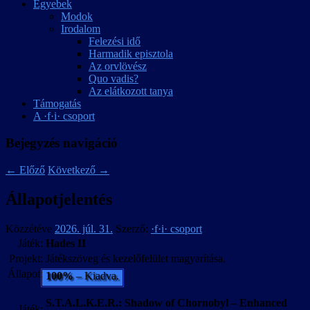
Egyebek
Modok
Irodalom
Felezési idő
Harmadik episztola
Az orvlövész
Quo vadis?
Az elátkozott tanya
Támogatás
A ·f·i· csoport
Bejegyzés navigáció
←
Előző
Következő
→
Állapotjelentés
Közzétéve
2026. júl. 31.
Szerző:
·f·i· csoport
Játék:
Hades II
Projekt:
Játékszöveg és kezelőfelület magyarítása.
Állapot:
100%
– Kiadva.
S.T.A.L.K.E.R.: Shadow of Chornobyl – Enhanced
Játék: