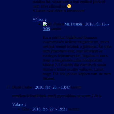
stabilan fut, viszont ezt a fent említett játékról
nem lehet elmondani
Válaszotokat előre is köszönöm!
Válasz
↓
Mr. Fusion
-
2016. júl. 15. -
9:08
szerint:
Ezt a játékkal foglalkozó fórumok
valamelyikén kellene megkérdezni, mivel
nekünk semmi közünk a játékhoz. Én soha
nem játszottam vele, nem követem az
esetleges fejleményeket, fogalmam sincs,
hogy a megjelenés utáni hónapokban
kiadott 2-3 frissítés óta eltelt évek során
történt-e bármi pozitív változás. Lehet,
hogy TSL16b jobban képben van, de nem
hiszem.
Barát Csaba
-
2016. feb. 26. - 13:47
szerint:
remélem lefordítjátok minél gyorsabban az xcom 2-őt is
Válasz
↓
Gza
-
2016. feb. 27. - 19:31
szerint: