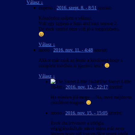
Válasz
↓
experto
-
2016. szept. 8. - 8:51
szerint:
Köszönöm szépen a választ.
Volt egy tippem a Sam and max season 2
De ezek szerint nem volt jó a megérzésem.
Válasz
↓
mooo
-
2016. nov. 11. - 4:48
szerint:
Akkor már csak az lenne a kérdésem hogy a
complete modhoz is igazítva lesz?
Válasz
↓
The Sweet Little
16-bit
-
2016. nov. 12. - 22:17
szerint:
Ha minden jól megy…
Na, most majdnem
elszóltam magam.
mooo
-
2016. nov. 15. - 15:05
szerint:
Évek óta tervezem a trilógia
végigjátszását,de mivel utána már nem
hiszem hogy elő fogom őket venni addíg