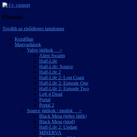
játékmagyarítások
·f·i· csoport
Főmenü
Tovább az elsődleges tartalomra
Kezdőlap
Magyarítások
Valve játékok >
Alien Swarm
Half-Life
Half-Life: Source
Half-Life 2
Half-Life 2: Lost Coast
Half-Life 2: Episode One
Half-Life 2: Episode Two
Left 4 Dead
Portal
Portal 2
Source játékok / modok >
Black Mesa (teljes játék)
Black Mesa (mod)
Half-Life 2: Update
MINERVA