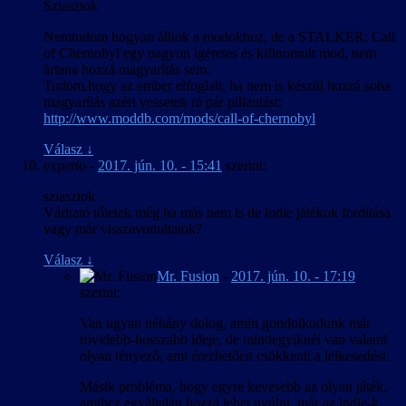
Sziasztok
Nemtudom hogyan álltok a modokhoz, de a STALKER: Call
of Chernobyl egy nagyon igéretes és kifinomult mod, nem
ártana hozzá magyarítás sem.
Tudom,hogy az ember elfoglalt, ha nem is készül hozzá soha
magyarítás azért vessetek rá pár pillantást:
http://www.moddb.com/mods/call-of-chernobyl
Válasz
↓
experto
-
2017. jún. 10. - 15:41
szerint:
sziasztok
Várható tőletek még ha más nem is de indie játékok fordítása
vagy már visszavonultatok?
Válasz
↓
Mr. Fusion
-
2017. jún. 10. - 17:19
szerint:
Van ugyan néhány dolog, amin gondolkodunk már
rövidebb-hosszabb ideje, de mindegyiknél van valami
olyan tényező, ami érezhetően csökkenti a lelkesedést.
Másik probléma, hogy egyre kevesebb az olyan játék,
amihez egyáltalán hozzá lehet nyúlni, már az indie-k