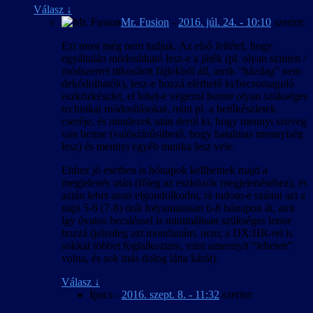
Válasz
↓
Mr. Fusion
-
2016. júl. 24. - 10:10
szerint:
Ezt most még nem tudjuk. Az első feltétel, hogy
egyáltalán módosítható lesz-e a játék (pl. olyan szinten /
módszerrel titkosított fájlokból áll, amik “házilag” nem
dekódolhatók), lesz-e hozzá elérhető ki/becsomagoló
eszközkészlet, el lehet-e végezni benne olyan szükséges
technikai módosításokat, mint pl. a betűkészletek
cseréje, és mindezek után derül ki, hogy mennyi szöveg
van benne (valószínűsíthető, hogy hatalmas mennyiség
lesz) és mennyi egyéb munka lesz vele.
Ehhez jó esetben is hónapok kellhetnek majd a
megjelenés után (főleg az eszközök megjelenéséhez), és
aztán lehet azon elgondolkodni, rá tudom-e szánni azt a
napi 5-6 (7-8) órát folyamatosan 6-8 hónapon át, ami
így óvatos becsléssel is minimálisan szükséges lenne
hozzá (jelenleg azt mondanám, nem; a DX:HR-rel is
sokkal többet foglalkoztam, mint amennyit “lehetett”
volna, és sok más dolog látta kárát).
Válasz
↓
Ipacs
-
2016. szept. 8. - 11:32
szerint: