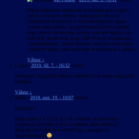
Mivel időközben valaki más is készített hozzá egyet,
ami be is került a játékba, okafogyottá vált a mi
változatunk befejezése. A textúrafordításnak ugyan
lehetne még értelme, de arról menet közben kiderült,
hogy akkora mennyiség, amihez már nem igazán van
kedvünk, annak meg, hogy több éven át csinálgassuk
“takaréklángon”, semmi értelme, mert mire elkészülne
(elkészült volna), már senki nem is emlékezne a játékra.
Válasz
↓
Csaba
-
2019. júl. 7. - 16:32
szerint:
Sziasztok! Nagyjából mikorra várható a lost alpha magyarítás
kiadása?
Válasz
↓
Zabla
-
2018. aug. 19. - 10:07
szerint:
Sziasztok!
Hogy halad a S.T.A.L.K.E.R. Shadow of Chernobyl
Feliratozás illesztése a SoC Complete 2009 modhoz?
Még pár éve küldtem a tesztről egy csomagot az
észrevételekről.