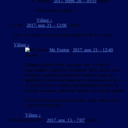
experto
-
2017. szept. 28. - 10:55
szerint:
Köszönöm a választ.
Válasz
↓
Nobi
-
2017. aug. 21. - 12:06
szerint:
Heló fi csoport, nem tervezitek fordítani a Pyre-t? nobi
Válasz
↓
Mr. Fusion
-
2017. aug. 21. - 12:40
szerint:
Eléggé gondolkodóba vagyunk esve a Pyre-rel
kapcsolatban. Egyrészt Supergiant játék, szóval zene,
hangulat, történet valószínűleg rendben volna, de
játékmenet vonalon annyira nem vagyunk oda érte, és
az eddig olvasott vélemények/értékelések is abba az
irányba mutatnak, ami miatt nekünk sem tetszik igazán.
Szóval most rögtön nem, de lehet, hogy előbb-utóbb
azért ránézünk majd.
Válasz
↓
Battlehymns987
-
2017. aug. 13. - 7:07
szerint: