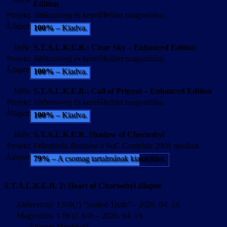
Edition
Projekt:
Játékszöveg és kezelőfelület magyarítása.
Állapot:
100%
– Kiadva.
Játék:
S.T.A.L.K.E.R.: Clear Sky – Enhanced Edition
Projekt:
Játékszöveg és kezelőfelület magyarítása.
Állapot:
100%
– Kiadva.
Játék:
S.T.A.L.K.E.R.: Call of Pripyat – Enhanced Edition
Projekt:
Játékszöveg és kezelőfelület magyarítása.
Állapot:
100%
– Kiadva.
Játék:
S.T.A.L.K.E.R. Shadow of Chernobyl
Projekt:
Feliratozás illesztése a SoC Complete 2009 modhoz
Állapot:
79%
– A csomag tartalmának kialakítása.
S.T.A.L.K.E.R. 2: Heart of Chornobyl állapot
Játékverzió:
1.9.0(?) “Sealed Truth” – 2026. 04. 14.
Magyarítás:
1.08 (1.9.0) – 2026. 04. 19.
Állapot:
Megfelelő