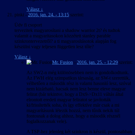
Válasz
↓
pinki
-
2016. jan. 24. - 13:15
szerint:
Üdv fi csoport
tervezitek magyarosítani a shadow warrior 2t? és tudtok
valamit a magyaritasokon közzétett stanley parable
szinkrontervezetről? a ti magyarosításotok alapján fog
készülni vagy teljesen független lesz tőle?
Válasz
↓
Mr. Fusion
-
2016. jan. 25. - 12:29
szerint:
Az SW2-n még különösebben nem is gondolkodtunk.
Az FWH elég szimpatikus társaság, az SW-t szerettük,
vélhetően a második rész is valami hasonló lesz, szóval
nem kizárható, hacsak nem lesz benne eleve magyar
felirat (bár tekintve, hogy a Dx9->Dx11 váltás által
elrontott eredeti magyar feliratot se javították
ki/frissítették soha, és így effektíve már csak a mi
magyarításunk létezik hozzá, nem tűnik nekik túl
fontosnak a dolog ahhoz, hogy a második résznél
foglalkozzanak vele).
A TSP-hez jelenleg két szinkron is készül, pontosabban