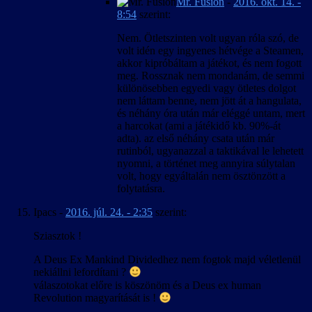
Mr. Fusion
-
2016. okt. 14. -
8:54
szerint:
Nem. Ötletszinten volt ugyan róla szó, de
volt idén egy ingyenes hétvége a Steamen,
akkor kipróbáltam a játékot, és nem fogott
meg. Rossznak nem mondanám, de semmi
különösebben egyedi vagy ötletes dolgot
nem láttam benne, nem jött át a hangulata,
és néhány óra után már eléggé untam, mert
a harcokat (ami a játékidő kb. 90%-át
adta). az első néhány csata után már
rutinból, ugyanazzal a taktikával le lehetett
nyomni, a történet meg annyira súlytalan
volt, hogy egyáltalán nem ösztönzött a
folytatásra.
Ipacs
-
2016. júl. 24. - 2:35
szerint:
Sziasztok !
A Deus Ex Mankind Dividedhez nem fogtok majd véletlenül
nekiállni lefordítani ?
válaszotokat előre is köszönöm és a Deus ex human
Revolution magyarítását is !