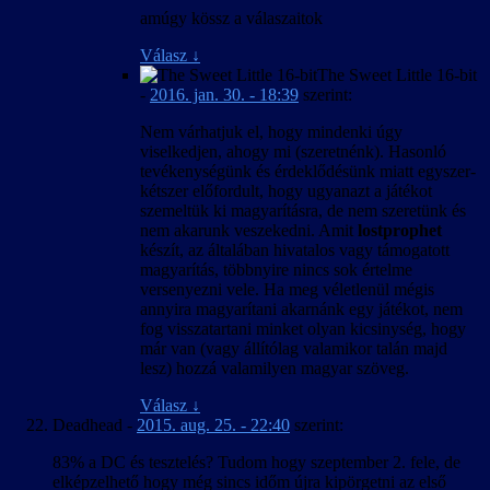
amúgy kössz a válaszaitok
Válasz
↓
The Sweet Little 16-bit
-
2016. jan. 30. - 18:39
szerint:
Nem várhatjuk el, hogy mindenki úgy
viselkedjen, ahogy mi (szeretnénk). Hasonló
tevékenységünk és érdeklődésünk miatt egyszer-
kétszer előfordult, hogy ugyanazt a játékot
szemeltük ki magyarításra, de nem szeretünk és
nem akarunk veszekedni. Amit
lostprophet
készít, az általában hivatalos vagy támogatott
magyarítás, többnyire nincs sok értelme
versenyezni vele. Ha meg véletlenül mégis
annyira magyarítani akarnánk egy játékot, nem
fog visszatartani minket olyan kicsinység, hogy
már van (vagy állítólag valamikor talán majd
lesz) hozzá valamilyen magyar szöveg.
Válasz
↓
Deadhead
-
2015. aug. 25. - 22:40
szerint:
83% a DC és tesztelés? Tudom hogy szeptember 2. fele, de
elképzelhető hogy még sincs időm újra kipörgetni az első