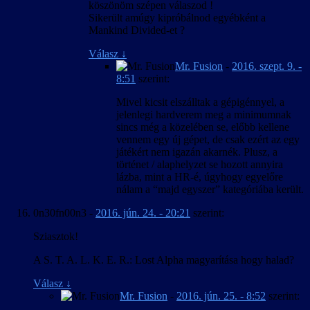
köszönöm szépen válaszod !
Sikerült amúgy kipróbálnod egyébként a
Mankind Divided-et ?
Válasz
↓
Mr. Fusion
-
2016. szept. 9. -
8:51
szerint:
Mivel kicsit elszálltak a gépigénnyel, a
jelenlegi hardverem meg a minimumnak
sincs még a közelében se, előbb kellene
vennem egy új gépet, de csak ezért az egy
játékért nem igazán akarnék. Plusz, a
történet / alaphelyzet se hozott annyira
lázba, mint a HR-é, úgyhogy egyelőre
nálam a “majd egyszer” kategóriába került.
0n30fn00n3
-
2016. jún. 24. - 20:21
szerint:
Sziasztok!
A S. T. A. L. K. E. R.: Lost Alpha magyarítása hogy halad?
Válasz
↓
Mr. Fusion
-
2016. jún. 25. - 8:52
szerint: