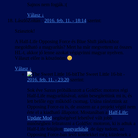
Sajnos nem fogják.:(
Válasz
↓
LászlóZoltán
-
2016. feb. 11. - 18:14
szerint:
Sziasztok!
A Half-Life Opposing Force és Blue Shift játékokhoz
megoldható a magyarítás? Mert ha már megvettem az összes
HL-t, akkor jó lenne azokat végigvinni magyar nyelven.
Választ előre is köszönöm
Válasz
↓
The Sweet Little 16-bit
-
2016. feb. 11. - 23:20
szerint:
Sok éve Saxus próbálkozott a GoldSrc motoros régi
Half-Life magyarításával, aztán besegítettünk mi is, és
lett belőle egy működő csomag. Utána ránéztünk az
Opposing Force-ra is, de asszem az a projekt végül nem
érte el a kiadható állapotot. Mostanában a
Half-Life:
Update Mod
segítségével lehetővé vált jobb
minőségben feliratozni a GoldSrc motoron, ki is adtuk a
Half-Life felújított
magyarítását
, de úgy tudom, az
Opposing Force-ban levő kötelekkel még küzdenek a