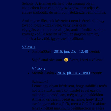
Sehogy. A jelenleg elérhető béta csomag olyan
tekintetben kész van, hogy szövegszinten teljes és
elvileg működik, de nem volt játéktesztelve/finomítva.
Ami engem illet, sok késztetést nem is érzek rá, hogy
tovább foglalkozzak vele, vagy akár csak
végigjátsszam, mert az alapján, amit a fordítás során a
szövegekből le lehetett szűrni, ez nagyon nem az,
aminek a készítők igyekeztek beállítani.
Válasz
↓
0n30fn00n3
-
2016. jún. 25. - 12:48
szerint:
Sajnálattal olvasom.
Azért, köszi a választ!
Válasz
↓
Molnár Ádám
-
2016. júl. 14. - 10:03
szerint:
Sziasztok!
Lenne egy olyan kérdésem, hogy stabilitás terén
hol tart a L.A., mert kb. másfél évvel ezelőtt,
mikor én kipróbáltam, még nagyon haldoklott.
A másik kérdésem pedig az lenne, hogy dx10
esetén gyorsult-e a játék, mert a C.O.P. realtime
fények nélkül maximum beállításokon is egész