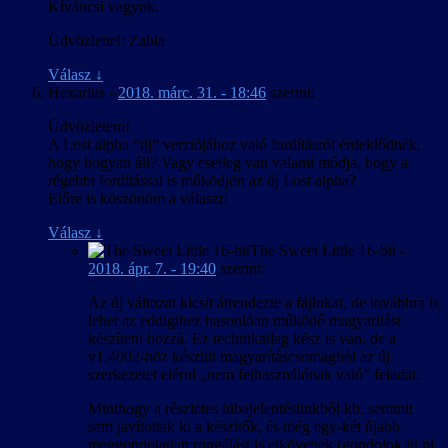
Kíváncsi vagyok.
Üdvözlettel: Zabla
Válasz
↓
Hexarius
-
2018. márc. 31. - 18:46
szerint:
Üdvözletem!
A Lost alpha “új” verziójához való fordításról érdeklődnék,
hogy hogyan áll? Vagy esetleg van valami módja, hogy a
régebbi fordítással is működjön az új Lost alpha?
Előre is köszönöm a választ!
Válasz
↓
The Sweet Little 16-bit
-
2018. ápr. 7. - 19:40
szerint:
Az új változat kicsit átrendezte a fájlokat, de továbbra is
lehet az eddigihez hasonlóan működő magyarítást
készíteni hozzá. Ez technikailag kész is van, de a
v1.4002-höz készült magyarításcsomagból az új
szerkezetet elérni „nem felhasználónak való” feladat.
Minthogy a részletes hibajelentésünkből kb. semmit
sem javítottak ki a készítők, és még egy-két újabb
meggondolatlan rongálást is elkövettek (gondolok itt pl.