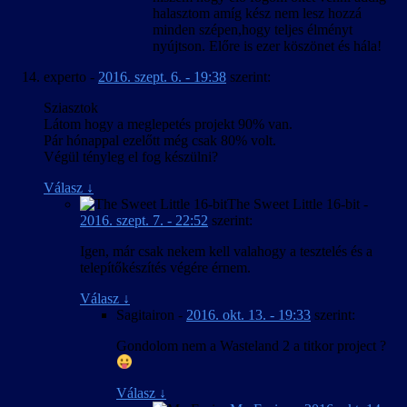
halasztom amíg kész nem lesz hozzá
minden szépen,hogy teljes élményt
nyújtson. Előre is ezer köszönet és hála!
experto
-
2016. szept. 6. - 19:38
szerint:
Sziasztok
Látom hogy a meglepetés projekt 90% van.
Pár hónappal ezelőtt még csak 80% volt.
Végül tényleg el fog készülni?
Válasz
↓
The Sweet Little 16-bit
-
2016. szept. 7. - 22:52
szerint:
Igen, már csak nekem kell valahogy a tesztelés és a
telepítőkészítés végére érnem.
Válasz
↓
Sagitairon
-
2016. okt. 13. - 19:33
szerint:
Gondolom nem a Wasteland 2 a titkor project ?
Válasz
↓