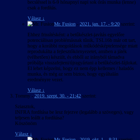
becsléssel is 6-9 hónapnyi napi sok órás munka (lenne)
csak a fordítás.
Válasz
↓
Mr. Fusion
-
2021. jan. 17. - 9:20
szerint:
Ehhez frissítésként: a betűkészlet-javítás egyelőre
potenciálisan problémásnak tűnik, TSL16b már ott tart,
hogy a korábbi megoldások működésképtelensége miatt
reprodukálta a fejlesztőkörnyezetet, amiben a játék
(vélhetően) készült, és ebből az irányból támadva
próbálja visszafejteni/újragyártani a betűkészlet-fájlokat.
El lehet képzelni, hogy ez nem épp kellemes / haladós
munka, és még az sem biztos, hogy egyáltalán
eredményre vezet.
Válasz
↓
Tommy
-
2019. szept. 30. - 21:42
szerint:
Sziasztok,
INFRA fordítása be lesz fejezve (legalább a szöveges), vagy
teljesen leállt a fordítása?
Köszönöm
Válasz
↓
Mr. Fusion
-
2019. okt. 1. - 8:31
szerint: