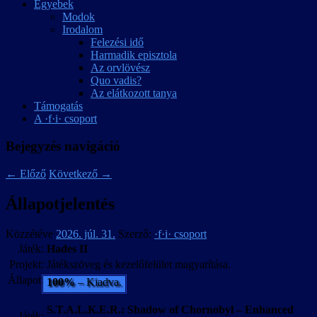
Egyebek
Modok
Irodalom
Felezési idő
Harmadik episztola
Az orvlövész
Quo vadis?
Az elátkozott tanya
Támogatás
A ·f·i· csoport
Bejegyzés navigáció
←
Előző
Következő
→
Állapotjelentés
Közzétéve
2026. júl. 31.
Szerző:
·f·i· csoport
Játék:
Hades II
Projekt:
Játékszöveg és kezelőfelület magyarítása.
Állapot:
100%
– Kiadva.
S.T.A.L.K.E.R.: Shadow of Chornobyl – Enhanced
Játék: