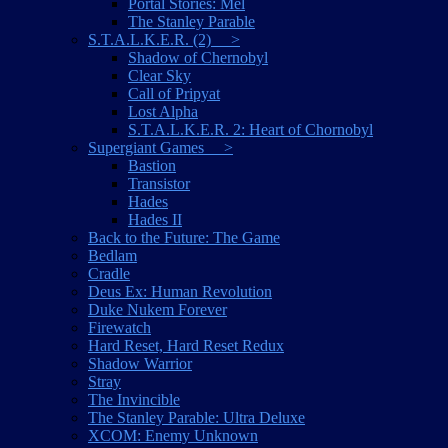
Portal Stories: Mel
The Stanley Parable
S.T.A.L.K.E.R. (2) >
Shadow of Chernobyl
Clear Sky
Call of Pripyat
Lost Alpha
S.T.A.L.K.E.R. 2: Heart of Chornobyl
Supergiant Games >
Bastion
Transistor
Hades
Hades II
Back to the Future: The Game
Bedlam
Cradle
Deus Ex: Human Revolution
Duke Nukem Forever
Firewatch
Hard Reset, Hard Reset Redux
Shadow Warrior
Stray
The Invincible
The Stanley Parable: Ultra Deluxe
XCOM: Enemy Unknown