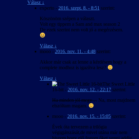
Válasz
↓
experto
-
2016. szept. 8. - 8:51
szerint:
Köszönöm szépen a választ.
Volt egy tippem a Sam and max season 2
De ezek szerint nem volt jó a megérzésem.
Válasz
↓
mooo
-
2016. nov. 11. - 4:48
szerint:
Akkor már csak az lenne a kérdésem hogy a
complete modhoz is igazítva lesz?
Válasz
↓
The Sweet Little
16-bit
-
2016. nov. 12. - 22:17
szerint:
Ha minden jól megy…
Na, most majdnem
elszóltam magam.
mooo
-
2016. nov. 15. - 15:05
szerint:
Évek óta tervezem a trilógia
végigjátszását,de mivel utána már nem
hiszem hogy elő fogom őket venni addíg