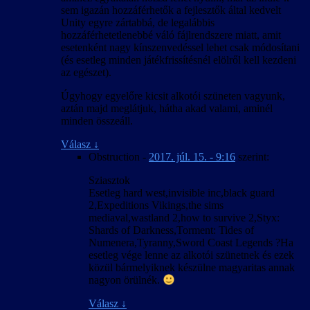
sem igazán hozzáférhetők a fejlesztők által kedvelt
Unity egyre zártabbá, de legalábbis
hozzáférhetetlenebbé váló fájlrendszere miatt, amit
esetenként nagy kínszenvedéssel lehet csak módosítani
(és esetleg minden játékfrissítésnél elölről kell kezdeni
az egészet).
Úgyhogy egyelőre kicsit alkotói szüneten vagyunk,
aztán majd meglátjuk, hátha akad valami, aminél
minden összeáll.
Válasz
↓
Obstruction
-
2017. júl. 15. - 9:16
szerint:
Sziasztok
Esetleg hard west,invisible inc,black guard
2,Expeditions Vikings,the sims
mediaval,wastland 2,how to survive 2,Styx:
Shards of Darkness,Torment: Tides of
Numenera,Tyranny,Sword Coast Legends ?Ha
esetleg vége lenne az alkotói szünetnek és ezek
közül bármelyiknek készülne magyaritas annak
nagyon örülnék.
Válasz
↓