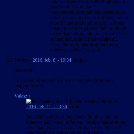
vihető felszerelést, a skillek/fegyverek jó
része totál haszontalan,
katonánként/körönként két cselekvés, de
abból az egyik legyen az őrködés, ha nem
akarod halálra szívatni magad, az ötven-
valahány statikus pálya a játék kb. felétől
elkezd ismétlődni, abba meg inkább bele
se menjünk, amit MI helyett sikerült
összetákolniuk, meg hogy mennyire
élvezetes az ellen “játszani”.
Terelyn
-
2016. feb. 8. - 19:34
szerint:
Sziasztok!
Van valami új fejlemény a SoC Complete 2009 mod
magyarításáról?
Válasz
↓
The Sweet Little 16-bit
-
2016. feb. 11. - 23:36
szerint:
Igen, Zabla akkora hibajelentést küldött, mint egy
emeletes ház, szóval időnként – amikor más aktivitás
nem akadályozza – azzal is foglalkozom. Határidő
megnevezésére már gondolni sem merek.