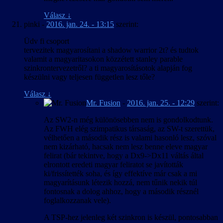
Válasz
↓
pinki
-
2016. jan. 24. - 13:15
szerint:
Üdv fi csoport
tervezitek magyarosítani a shadow warrior 2t? és tudtok
valamit a magyaritasokon közzétett stanley parable
szinkrontervezetről? a ti magyarosításotok alapján fog
készülni vagy teljesen független lesz tőle?
Válasz
↓
Mr. Fusion
-
2016. jan. 25. - 12:29
szerint:
Az SW2-n még különösebben nem is gondolkodtunk.
Az FWH elég szimpatikus társaság, az SW-t szerettük,
vélhetően a második rész is valami hasonló lesz, szóval
nem kizárható, hacsak nem lesz benne eleve magyar
felirat (bár tekintve, hogy a Dx9->Dx11 váltás által
elrontott eredeti magyar feliratot se javították
ki/frissítették soha, és így effektíve már csak a mi
magyarításunk létezik hozzá, nem tűnik nekik túl
fontosnak a dolog ahhoz, hogy a második résznél
foglalkozzanak vele).
A TSP-hez jelenleg két szinkron is készül, pontosabban