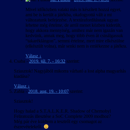
Mivel időközben valaki más is készített hozzá egyet,
ami be is került a játékba, okafogyottá vált a mi
változatunk befejezése. A textúrafordításnak ugyan
lehetne még értelme, de arról menet közben kiderült,
hogy akkora mennyiség, amihez már nem igazán van
kedvünk, annak meg, hogy több éven át csinálgassuk
“takaréklángon”, semmi értelme, mert mire elkészülne
(elkészült volna), már senki nem is emlékezne a játékra.
Válasz
↓
Csaba
-
2019. júl. 7. - 16:32
szerint:
Sziasztok! Nagyjából mikorra várható a lost alpha magyarítás
kiadása?
Válasz
↓
Zabla
-
2018. aug. 19. - 10:07
szerint:
Sziasztok!
Hogy halad a S.T.A.L.K.E.R. Shadow of Chernobyl
Feliratozás illesztése a SoC Complete 2009 modhoz?
Még pár éve küldtem a tesztről egy csomagot az
észrevételekről.