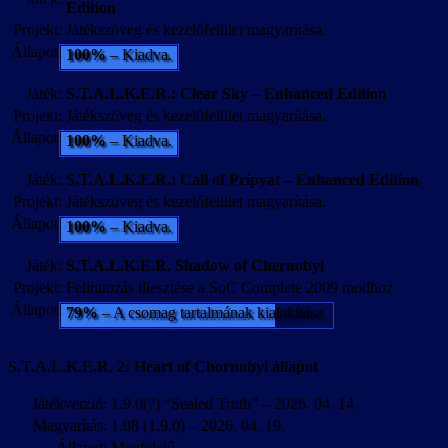
Edition
Projekt:
Játékszöveg és kezelőfelület magyarítása.
Állapot:
100%
– Kiadva.
Játék:
S.T.A.L.K.E.R.: Clear Sky – Enhanced Edition
Projekt:
Játékszöveg és kezelőfelület magyarítása.
Állapot:
100%
– Kiadva.
Játék:
S.T.A.L.K.E.R.: Call of Pripyat – Enhanced Edition
Projekt:
Játékszöveg és kezelőfelület magyarítása.
Állapot:
100%
– Kiadva.
Játék:
S.T.A.L.K.E.R. Shadow of Chernobyl
Projekt:
Feliratozás illesztése a SoC Complete 2009 modhoz
Állapot:
79%
– A csomag tartalmának kialakítása.
S.T.A.L.K.E.R. 2: Heart of Chornobyl állapot
Játékverzió:
1.9.0(?) “Sealed Truth” – 2026. 04. 14.
Magyarítás:
1.08 (1.9.0) – 2026. 04. 19.
Állapot:
Megfelelő