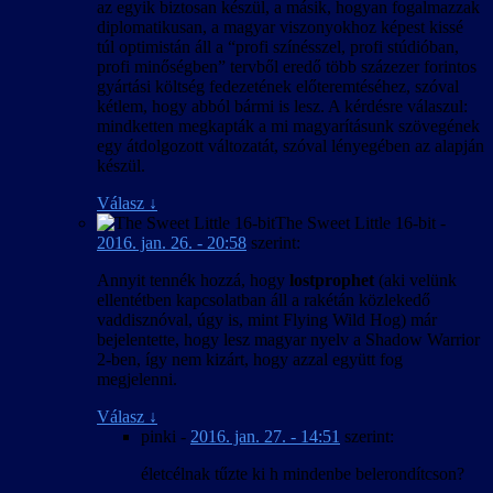
az egyik biztosan készül, a másik, hogyan fogalmazzak
diplomatikusan, a magyar viszonyokhoz képest kissé
túl optimistán áll a “profi színésszel, profi stúdióban,
profi minőségben” tervből eredő több százezer forintos
gyártási költség fedezetének előteremtéséhez, szóval
kétlem, hogy abból bármi is lesz. A kérdésre válaszul:
mindketten megkapták a mi magyarításunk szövegének
egy átdolgozott változatát, szóval lényegében az alapján
készül.
Válasz
↓
The Sweet Little 16-bit
-
2016. jan. 26. - 20:58
szerint:
Annyit tennék hozzá, hogy
lostprophet
(aki velünk
ellentétben kapcsolatban áll a rakétán közlekedő
vaddisznóval, úgy is, mint Flying Wild Hog) már
bejelentette, hogy lesz magyar nyelv a Shadow Warrior
2-ben, így nem kizárt, hogy azzal együtt fog
megjelenni.
Válasz
↓
pinki
-
2016. jan. 27. - 14:51
szerint:
életcélnak tűzte ki h mindenbe belerondítcson?