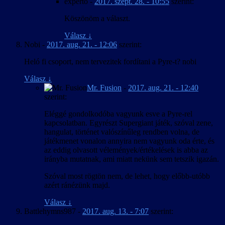
experto
-
2017. szept. 28. - 10:55
szerint:
Köszönöm a választ.
Válasz
↓
Nobi
-
2017. aug. 21. - 12:06
szerint:
Heló fi csoport, nem tervezitek fordítani a Pyre-t? nobi
Válasz
↓
Mr. Fusion
-
2017. aug. 21. - 12:40
szerint:
Eléggé gondolkodóba vagyunk esve a Pyre-rel
kapcsolatban. Egyrészt Supergiant játék, szóval zene,
hangulat, történet valószínűleg rendben volna, de
játékmenet vonalon annyira nem vagyunk oda érte, és
az eddig olvasott vélemények/értékelések is abba az
irányba mutatnak, ami miatt nekünk sem tetszik igazán.
Szóval most rögtön nem, de lehet, hogy előbb-utóbb
azért ránézünk majd.
Válasz
↓
Battlehymns987
-
2017. aug. 13. - 7:07
szerint: