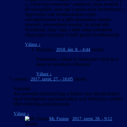
a „valódi fegyverneveket” tartalmazó, lazán lecserélt 1
db szövegfájlra, mely egy csapásra teszi értelmetlenné a
fegyverekre való hivatkozásokat a teljes
szövegkészletben és a játék fórumaiban, minden
nyelven), helyesebbnek érezzük, ha adunk időt
Dezóéknak, hogy végre a játék eddig méltatlanul
elhanyagolt szövegére is kellő gondot fordíthassanak.
Válasz
↓
Hexarius
-
2018. ápr. 8. - 4:44
szerint:
Köszönöm a választ és türelemmel várok én is
akkor az következő változatra!
Válasz
↓
experto
-
2017. szept. 27. - 16:05
szerint:
Sziasztok
Azt szeretném kérdezni hogy a Stalker clear Skynál amikor
npck beszélgetnek egymással akkor azok feliratozva vannak?
Mert eredetileg azok nincsenek.
Válasz
↓
Mr. Fusion
-
2017. szept. 28. - 9:12
szerint: