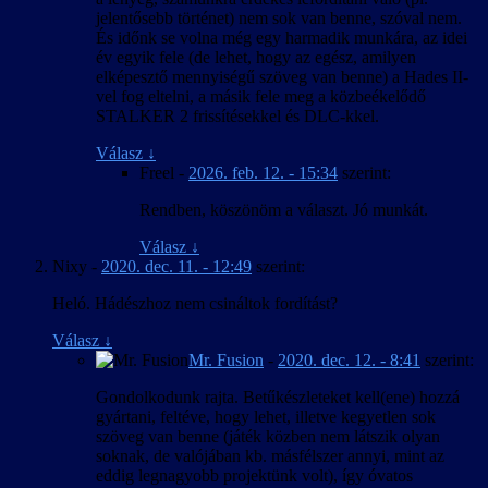
jelentősebb történet) nem sok van benne, szóval nem.
És időnk se volna még egy harmadik munkára, az idei
év egyik fele (de lehet, hogy az egész, amilyen
elképesztő mennyiségű szöveg van benne) a Hades II-
vel fog eltelni, a másik fele meg a közbeékelődő
STALKER 2 frissítésekkel és DLC-kkel.
Válasz
↓
Freel
-
2026. feb. 12. - 15:34
szerint:
Rendben, köszönöm a választ. Jó munkát.
Válasz
↓
Nixy
-
2020. dec. 11. - 12:49
szerint:
Heló. Hádészhoz nem csináltok fordítást?
Válasz
↓
Mr. Fusion
-
2020. dec. 12. - 8:41
szerint:
Gondolkodunk rajta. Betűkészleteket kell(ene) hozzá
gyártani, feltéve, hogy lehet, illetve kegyetlen sok
szöveg van benne (játék közben nem látszik olyan
soknak, de valójában kb. másfélszer annyi, mint az
eddig legnagyobb projektünk volt), így óvatos