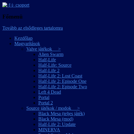
játékmagyarítások
·f·i· csoport
Főmenü
Tovább az elsődleges tartalomra
Kezdőlap
Magyarítások
Valve játékok >
Alien Swarm
Half-Life
Half-Life: Source
Half-Life 2
Half-Life 2: Lost Coast
Half-Life 2: Episode One
Half-Life 2: Episode Two
Left 4 Dead
Portal
Portal 2
Source játékok / modok >
Black Mesa (teljes játék)
Black Mesa (mod)
Half-Life 2: Update
MINERVA