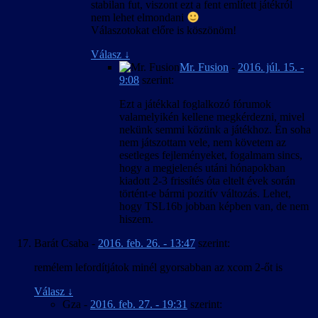
stabilan fut, viszont ezt a fent említett játékról
nem lehet elmondani
Válaszotokat előre is köszönöm!
Válasz
↓
Mr. Fusion
-
2016. júl. 15. -
9:08
szerint:
Ezt a játékkal foglalkozó fórumok
valamelyikén kellene megkérdezni, mivel
nekünk semmi közünk a játékhoz. Én soha
nem játszottam vele, nem követem az
esetleges fejleményeket, fogalmam sincs,
hogy a megjelenés utáni hónapokban
kiadott 2-3 frissítés óta eltelt évek során
történt-e bármi pozitív változás. Lehet,
hogy TSL16b jobban képben van, de nem
hiszem.
Barát Csaba
-
2016. feb. 26. - 13:47
szerint:
remélem lefordítjátok minél gyorsabban az xcom 2-őt is
Válasz
↓
Gza
-
2016. feb. 27. - 19:31
szerint: