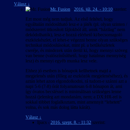
Válasz
↓
Mr. Fusion
-
2016. júl. 24. - 10:10
szerint:
Ezt most még nem tudjuk. Az első feltétel, hogy
egyáltalán módosítható lesz-e a játék (pl. olyan szinten /
módszerrel titkosított fájlokból áll, amik “házilag” nem
dekódolhatók), lesz-e hozzá elérhető ki/becsomagoló
eszközkészlet, el lehet-e végezni benne olyan szükséges
technikai módosításokat, mint pl. a betűkészletek
cseréje, és mindezek után derül ki, hogy mennyi szöveg
van benne (valószínűsíthető, hogy hatalmas mennyiség
lesz) és mennyi egyéb munka lesz vele.
Ehhez jó esetben is hónapok kellhetnek majd a
megjelenés után (főleg az eszközök megjelenéséhez), és
aztán lehet azon elgondolkodni, rá tudom-e szánni azt a
napi 5-6 (7-8) órát folyamatosan 6-8 hónapon át, ami
így óvatos becsléssel is minimálisan szükséges lenne
hozzá (jelenleg azt mondanám, nem; a DX:HR-rel is
sokkal többet foglalkoztam, mint amennyit “lehetett”
volna, és sok más dolog látta kárát).
Válasz
↓
Ipacs
-
2016. szept. 8. - 11:32
szerint: