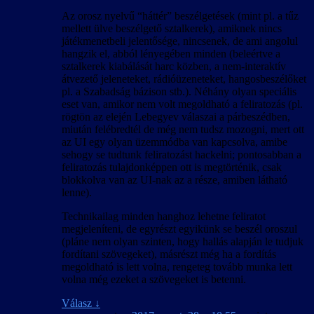
Az orosz nyelvű “háttér” beszélgetések (mint pl. a tűz
mellett ülve beszélgető sztalkerek), amiknek nincs
játékmenetbeli jelentősége, nincsenek, de ami angolul
hangzik el, abból lényegében minden (beleértve a
sztalkerek kiabálását harc közben, a nem-interaktív
átvezető jeleneteket, rádióüzeneteket, hangosbeszélőket
pl. a Szabadság bázison stb.). Néhány olyan speciális
eset van, amikor nem volt megoldható a feliratozás (pl.
rögtön az elején Lebegyev válaszai a párbeszédben,
miután felébredtél de még nem tudsz mozogni, mert ott
az UI egy olyan üzemmódba van kapcsolva, amibe
sehogy se tudtunk feliratozást hackelni; pontosabban a
feliratozás tulajdonképpen ott is megtörténik, csak
blokkolva van az UI-nak az a része, amiben látható
lenne).
Technikailag minden hanghoz lehetne feliratot
megjeleníteni, de egyrészt egyikünk se beszél oroszul
(pláne nem olyan szinten, hogy hallás alapján le tudjuk
fordítani szövegeket), másrészt még ha a fordítás
megoldható is lett volna, rengeteg tovább munka lett
volna még ezeket a szövegeket is betenni.
Válasz
↓