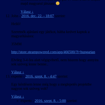
majd magyarul játszani
Válasz
↓
John
-
2016. dec. 22. - 18:07
szerint:
Helló!
Szeretnék ajánlani egy játékot, hátha kedvet kaptok a
magyarításásra:
35MM
http://store.steampowered.com/app/466500/?l=hungarian
Elvileg 3-4 óra alatt végigvihető, nem hiszem hogy annyira
sok szöveg lenne benne..
Válasz
↓
experto
-
2016. szept. 8. - 4:47
szerint:
Egy kérdésem lenne még hogy a meglepetés projektbe
nagyon sok szöveg volt?
Válasz
↓
experto
-
2016. szept. 8. - 5:00
szerint: