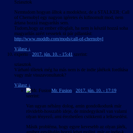
Sziasztok
Nemtudom hogyan álltok a modokhoz, de a STALKER: Call
of Chernobyl egy nagyon igéretes és kifinomult mod, nem
ártana hozzá magyarítás sem.
Tudom,hogy az ember elfoglalt, ha nem is készül hozzá soha
magyarítás azért vessetek rá pár pillantást:
http://www.moddb.com/mods/call-of-chernobyl
Válasz
↓
experto
-
2017. jún. 10. - 15:41
szerint:
sziasztok
Várható tőletek még ha más nem is de indie játékok fordítása
vagy már visszavonultatok?
Válasz
↓
Mr. Fusion
-
2017. jún. 10. - 17:19
szerint:
Van ugyan néhány dolog, amin gondolkodunk már
rövidebb-hosszabb ideje, de mindegyiknél van valami
olyan tényező, ami érezhetően csökkenti a lelkesedést.
Másik probléma, hogy egyre kevesebb az olyan játék,
amihez egyáltalán hozzá lehet nyúlni, már az indie-k