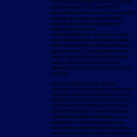
összehasonlíthatatlanul nagyobb számítási
kapacitását egy még “okosabb” MI
leprogramozására (az a vicc, hogy az egyik
fejlesztő azt mondta, hogy az MI-jük
igazából kb. faék egyszerűségű volt,
megbolondítva egy kis
véletlenszerűsítéssel, ehhez képest olyan
durva húzásai voltak, hogy csak lestünk,
mikor csalás nélkül is szénné alázott egy-
egy küldetésen, ha nem gondolkodott az
ember), meg nyilván felújítani a grafikát,
hogy a mai viszonyokhoz idomított
játékosgenerációnak legyen min csorgatni
a nyálát.
Ehelyett a stratégiai részt effektíve
kidobták, UFO szinte alig jön, heteket kell
átpörgetni, hogy végre történjen valami, a
taktikai részt lekorlátozták ezzel az egész
véletlenszerűen osztályba sorolásos meg
skilles hülyeséggel, a katonák statjainak
gyakorlatilag semmi jelentősége, mert az
osztályuk és a skilljeik határozza meg,
hogy mit és mennyire jól tudnak csinálni,
meg mennyit tudnak fejlődni, korlátozták a