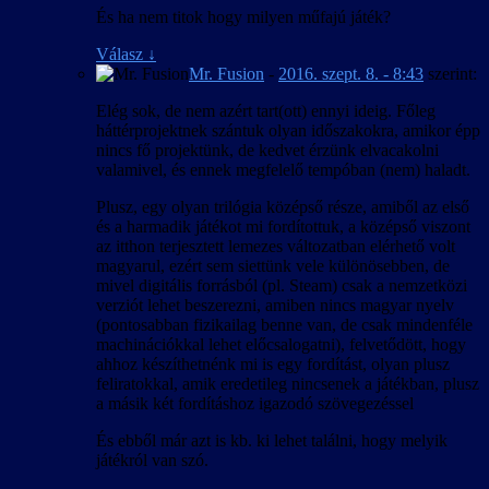
És ha nem titok hogy milyen műfajú játék?
Válasz
↓
Mr. Fusion
-
2016. szept. 8. - 8:43
szerint:
Elég sok, de nem azért tart(ott) ennyi ideig. Főleg
háttérprojektnek szántuk olyan időszakokra, amikor épp
nincs fő projektünk, de kedvet érzünk elvacakolni
valamivel, és ennek megfelelő tempóban (nem) haladt.
Plusz, egy olyan trilógia középső része, amiből az első
és a harmadik játékot mi fordítottuk, a középső viszont
az itthon terjesztett lemezes változatban elérhető volt
magyarul, ezért sem siettünk vele különösebben, de
mivel digitális forrásból (pl. Steam) csak a nemzetközi
verziót lehet beszerezni, amiben nincs magyar nyelv
(pontosabban fizikailag benne van, de csak mindenféle
machinációkkal lehet előcsalogatni), felvetődött, hogy
ahhoz készíthetnénk mi is egy fordítást, olyan plusz
feliratokkal, amik eredetileg nincsenek a játékban, plusz
a másik két fordításhoz igazodó szövegezéssel
És ebből már azt is kb. ki lehet találni, hogy melyik
játékról van szó.