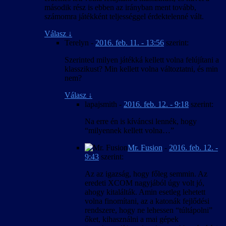
második rész is ebben az irányban ment tovább,
számomra játékként teljességgel érdektelenné vált.
Válasz
↓
Terelyn
-
2016. feb. 11. - 13:56
szerint:
Szerinted milyen játékká kellett volna felújítani a
klasszikust? Min kellett volna változtatni, és min
nem?
Válasz
↓
lapajsmith
-
2016. feb. 12. - 9:18
szerint:
Na erre én is kíváncsi lennék, hogy
“milyennek kellett volna…”
Mr. Fusion
-
2016. feb. 12. -
9:43
szerint:
Az az igazság, hogy főleg semmin. Az
eredeti XCOM nagyjából úgy volt jó,
ahogy kitalálták. Amin esetleg lehetett
volna finomítani, az a katonák fejlődési
rendszere, hogy ne lehessen “túltápolni”
őket, kihasználni a mai gépek