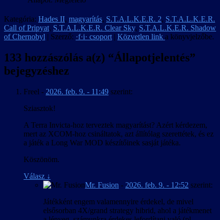
Kategória:
Hades II
,
magyarítás
,
S.T.A.L.K.E.R. 2
,
S.T.A.L.K.E.R.
Call of Pripyat
,
S.T.A.L.K.E.R. Clear Sky
,
S.T.A.L.K.E.R. Shadow
of Chernobyl
| Szerző:
·f·i· csoport
|
Közvetlen link
a könyvjelzőbe.
133 hozzászólás a(z) “
Állapotjelentés
”
bejegyzéshez
Freel
-
2026. feb. 9. - 11:49
szerint:
Sziasztok!
A Terra Invicta-hoz terveztek magyarítást? Azért kérdezem,
mert az XCOM-hoz csináltatok, azt állítólag szerettétek, és ez
a játék a Long War MOD készítőinek sasját játéka.
Köszönöm.
Válasz
↓
Mr. Fusion
-
2026. feb. 9. - 12:52
szerint:
Játékként engem valamennyire érdekel, de mivel
elsősorban 4X/grand strategy hibrid, ahol a játékmenet
a lényeg, számunkra érdekes lefordítani való (pl.