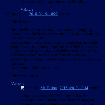
fiúk, ezért a többit egyelőre nem erőltetjük.
Válasz
↓
lapajsmith
-
2016. feb. 9. - 8:22
szerint:
Üdv fi csoport!
Nem árulok zsákba macskát, ha azt mondom, hogy egy
szokványos kérdést teszek fel nektek. Igen, jól gondoljátok,
fordítással kapcsolatos.
Azt szeretném, vagy ha mondhatom, szeretnénk megtudni,
hogy tervezitek a nemrég megjelenő XCOM 2 honosítását.
Legyen az akár gyári, vagy virág földi verzió. Az első rész
fordítása kiválóan sikerült, és ha nekiestek ennek a
projektnek, én személy szerint, ennek fényében állnék neki a
játéknak!
Válaszotokat előre is köszönöm!
Üdvözlettel: lapajsmith
Válasz
↓
Mr. Fusion
-
2016. feb. 9. - 9:14
szerint:
Nem tervezzük az XCOM2 magyarítását. Az
XCOM:EU nem igazán az lett, amivé és ahogyan
érdemes lett volna felújítani a klasszikust, és mivel a