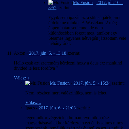
Mr. Fusion
-
2017. júl. 16. -
8:52
szerint:
Egyik sem igazán az a stílusú játék, ami
érdekelne minket. A Wasteland 2 még
éppen határeset lenne, de nem
különösebben fogott meg, amikor egy
Steames ingyenes hétvégén játszottam vele
néhány órát.
Axton
-
2017. jún. 5. - 13:18
szerint:
Hello csak azt szeretném kérdezni hogy a deus ex: mankind
divided le lesz fordítva ?
Válasz
↓
Mr. Fusion
-
2017. jún. 5. - 15:34
szerint:
Nem, részben mert valószínűleg nem is lehet.
Válasz
↓
Ipacs
-
2017. jún. 6. - 21:03
szerint:
régen mikor végeztek a human revolution rész
magyarításával akkor kérdeztem ezt én is sajnos nincs
szerencsénk ,reméljük azért pár év múlva azt is tudjuk