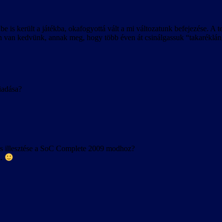
be is került a játékba, okafogyottá vált a mi változatunk befejezése. A
 van kedvünk, annak meg, hogy több éven át csinálgassuk “takaréklángo
iadása?
s illesztése a SoC Complete 2009 modhoz?
l.