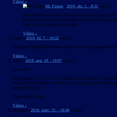
Válasz
↓
Mr. Fusion
-
2019. okt. 1. - 8:31
szerint:
Mivel időközben valaki más is készített hozzá egyet, ami 
kiderült, hogy akkora mennyiség, amihez már nem igazán
senki nem is emlékezne a játékra.
Válasz
↓
Csaba
-
2019. júl. 7. - 16:32
szerint:
Sziasztok! Nagyjából mikorra várható a lost alpha magyarítás k
Válasz
↓
Zabla
-
2018. aug. 19. - 10:07
szerint:
Sziasztok!
Hogy halad a S.T.A.L.K.E.R. Shadow of Chernobyl Feliratozá
Még pár éve küldtem a tesztről egy csomagot az észrevételekrő
Kíváncsi vagyok.
Üdvözlettel: Zabla
Válasz
↓
Hexarius
-
2018. márc. 31. - 18:46
szerint: