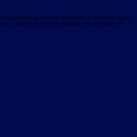
 textúrafordításnak ugyan lehetne még értelme, de arról menet közben
n”, semmi értelme, mert mire elkészülne (elkészült volna), már