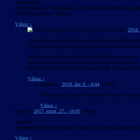
Üdvözletem!
A Lost alpha “új” verziójához való fordításról érdeklődnék, ho
Előre is köszönöm a választ!
Válasz
↓
The Sweet Little 16-bit
-
2018. 
Az új változat kicsit átrendezte a fájlokat, de továbbra 
magyarításcsomagból az új szerkezetet elérni „nem felhas
Minthogy a részletes hibajelentésünkből kb. semmit sem ja
lazán lecserélt 1 db szövegfájlra, mely egy csapásra tes
adunk időt Dezóéknak, hogy végre a játék eddig méltatlan
Válasz
↓
Hexarius
-
2018. ápr. 8. - 4:44
szerint:
Köszönöm a választ és türelemmel várok én is akko
Válasz
↓
experto
-
2017. szept. 27. - 16:05
szerint:
Sziasztok
Azt szeretném kérdezni hogy a Stalker clear Skynál amikor npc
Válasz
↓