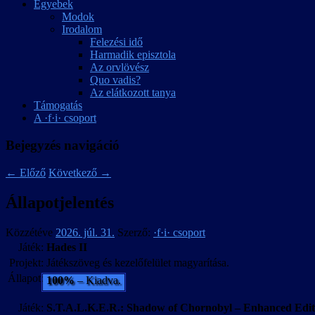
Egyebek
Modok
Irodalom
Felezési idő
Harmadik episztola
Az orvlövész
Quo vadis?
Az elátkozott tanya
Támogatás
A ·f·i· csoport
Bejegyzés navigáció
←
Előző
Következő
→
Állapotjelentés
Közzétéve
2026. júl. 31.
Szerző:
·f·i· csoport
Játék:
Hades II
Projekt:
Játékszöveg és kezelőfelület magyarítása.
Állapot:
100%
– Kiadva.
Játék:
S.T.A.L.K.E.R.: Shadow of Chornobyl – Enhanced Edit