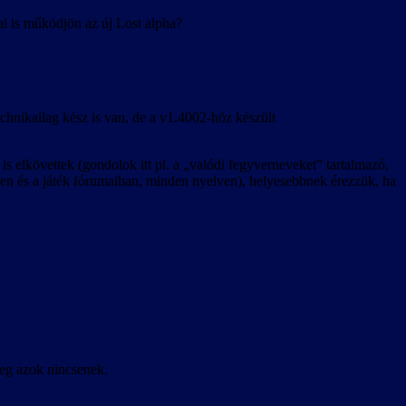
al is működjön az új Lost alpha?
echnikailag kész is van, de a v1.4002-höz készült
s elkövettek (gondolok itt pl. a „valódi fegyverneveket” tartalmazó,
etben és a játék fórumaiban, minden nyelven), helyesebbnek érezzük, ha
leg azok nincsenek.