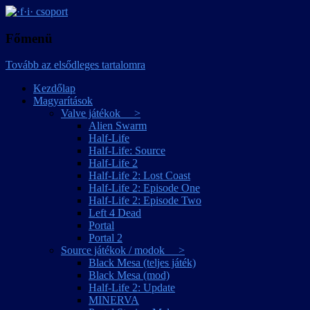
játékmagyarítások
·f·i· csoport
Főmenü
Tovább az elsődleges tartalomra
Kezdőlap
Magyarítások
Valve játékok >
Alien Swarm
Half-Life
Half-Life: Source
Half-Life 2
Half-Life 2: Lost Coast
Half-Life 2: Episode One
Half-Life 2: Episode Two
Left 4 Dead
Portal
Portal 2
Source játékok / modok >
Black Mesa (teljes játék)
Black Mesa (mod)
Half-Life 2: Update
MINERVA