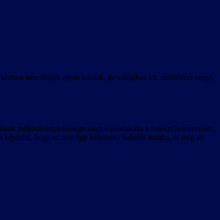
k közben nem látszik olyan soknak, de valójában kb. másfélszer annyi,
ldások működésképtelensége miatt reprodukálta a fejlesztőkörnyezetet,
lehet képzelni, hogy ez nem épp kellemes / haladós munka, és még az