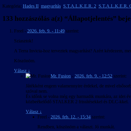
Kategória:
Hades II
,
magyarítás
,
S.T.A.L.K.E.R. 2
,
S.T.A.L.K.E.R. C
133 hozzászólás a(z) “
Állapotjelentés
” bej
Freel
-
2026. feb. 9. - 11:49
szerint:
Sziasztok!
A Terra Invicta-hoz terveztek magyarítást? Azért kérdezem, mer
Köszönöm.
Válasz
↓
Mr. Fusion
-
2026. feb. 9. - 12:52
szerint:
Játékként engem valamennyire érdekel, de mivel elsősorba
szóval nem.
És időnk se volna még egy harmadik munkára, az idei év 
közbeékelődő STALKER 2 frissítésekkel és DLC-kkel.
Válasz
↓
Freel
-
2026. feb. 12. - 15:34
szerint:
Rendben, köszönöm a választ. Jó munkát.