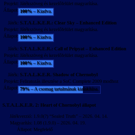
Projekt:
Játékszöveg és kezelőfelület magyarítása.
Állapot:
100%
– Kiadva.
Játék:
S.T.A.L.K.E.R.: Clear Sky – Enhanced Edition
Projekt:
Játékszöveg és kezelőfelület magyarítása.
Állapot:
100%
– Kiadva.
Játék:
S.T.A.L.K.E.R.: Call of Pripyat – Enhanced Edition
Projekt:
Játékszöveg és kezelőfelület magyarítása.
Állapot:
100%
– Kiadva.
Játék:
S.T.A.L.K.E.R. Shadow of Chernobyl
Projekt:
Feliratozás illesztése a SoC Complete 2009 modhoz
Állapot:
79%
– A csomag tartalmának kialakítása.
S.T.A.L.K.E.R. 2: Heart of Chornobyl állapot
Játékverzió:
1.9.0(?) “Sealed Truth” – 2026. 04. 14.
Magyarítás:
1.08 (1.9.0) – 2026. 04. 19.
Állapot:
Megfelelő