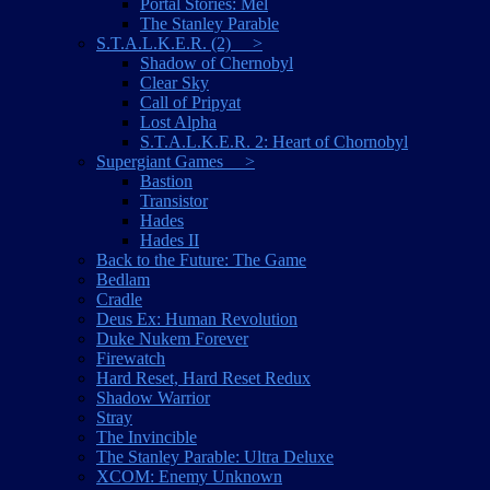
Portal Stories: Mel
The Stanley Parable
S.T.A.L.K.E.R. (2) >
Shadow of Chernobyl
Clear Sky
Call of Pripyat
Lost Alpha
S.T.A.L.K.E.R. 2: Heart of Chornobyl
Supergiant Games >
Bastion
Transistor
Hades
Hades II
Back to the Future: The Game
Bedlam
Cradle
Deus Ex: Human Revolution
Duke Nukem Forever
Firewatch
Hard Reset, Hard Reset Redux
Shadow Warrior
Stray
The Invincible
The Stanley Parable: Ultra Deluxe
XCOM: Enemy Unknown