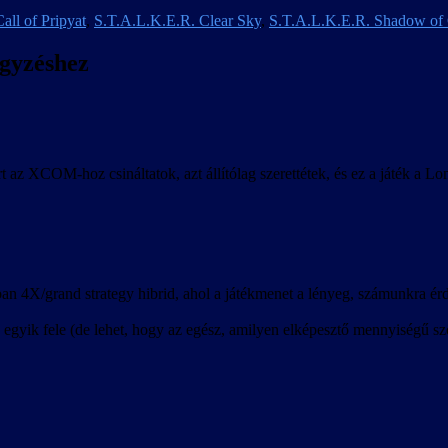
all of Pripyat
,
S.T.A.L.K.E.R. Clear Sky
,
S.T.A.L.K.E.R. Shadow of
egyzéshez
t az XCOM-hoz csináltatok, azt állítólag szerettétek, és ez a játék a L
n 4X/grand strategy hibrid, ahol a játékmenet a lényeg, számunkra érde
egyik fele (de lehet, hogy az egész, amilyen elképesztő mennyiségű szö