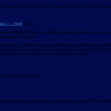
gy hogyan áll? Vagy esetleg van valami módja, hogy a régebbi fordításs
ápr. 7. - 19:40
szerint:
is lehet az eddigihez hasonlóan működő magyarítást készíteni hozzá. Ez t
ználónak való” feladat.
vítottak ki a készítők, és még egy-két újabb meggondolatlan rongálást i
zi értelmetlenné a fegyverekre való hivatkozásokat a teljes szövegkészl
ul elhanyagolt szövegére is kellő gondot fordíthassanak.
r az következő változatra!
k beszélgetnek egymással akkor azok feliratozva vannak? Mert eredeti