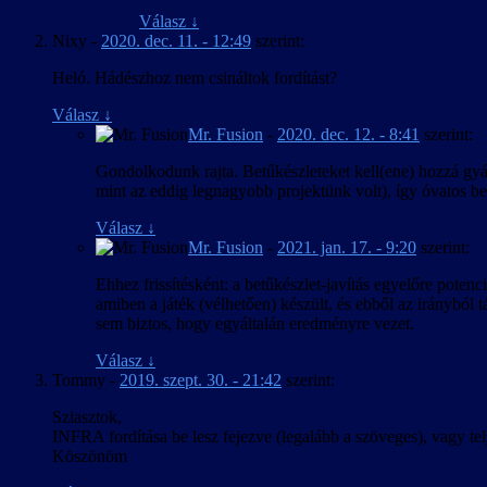
Válasz
↓
Nixy
-
2020. dec. 11. - 12:49
szerint:
Heló. Hádészhoz nem csináltok fordítást?
Válasz
↓
Mr. Fusion
-
2020. dec. 12. - 8:41
szerint:
Gondolkodunk rajta. Betűkészleteket kell(ene) hozzá gyár
mint az eddig legnagyobb projektünk volt), így óvatos bec
Válasz
↓
Mr. Fusion
-
2021. jan. 17. - 9:20
szerint:
Ehhez frissítésként: a betűkészlet-javítás egyelőre pote
amiben a játék (vélhetően) készült, és ebből az irányból 
sem biztos, hogy egyáltalán eredményre vezet.
Válasz
↓
Tommy
-
2019. szept. 30. - 21:42
szerint:
Sziasztok,
INFRA fordítása be lesz fejezve (legalább a szöveges), vagy telje
Köszönöm