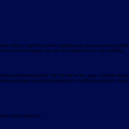
tani, feltéve, hogy lehet, illetve kegyetlen sok szöveg van benne (játé
sléssel is 6-9 hónapnyi napi sok órás munka (lenne) csak a fordítás.
nciálisan problémásnak tűnik, TSL16b már ott tart, hogy a korábbi mego
támadva próbálja visszafejteni/újragyártani a betűkészlet-fájlokat. El 
sen leállt a fordítása?