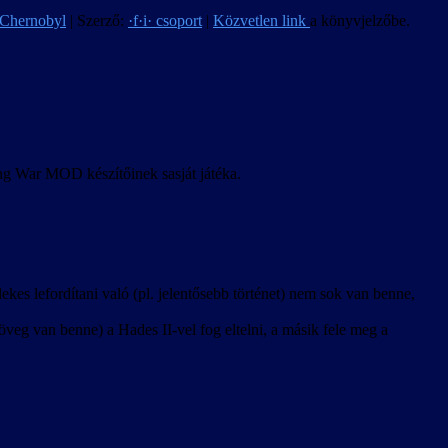
 Chernobyl
| Szerző:
·f·i· csoport
|
Közvetlen link
a könyvjelzőbe.
ong War MOD készítőinek sasját játéka.
kes lefordítani való (pl. jelentősebb történet) nem sok van benne,
veg van benne) a Hades II-vel fog eltelni, a másik fele meg a