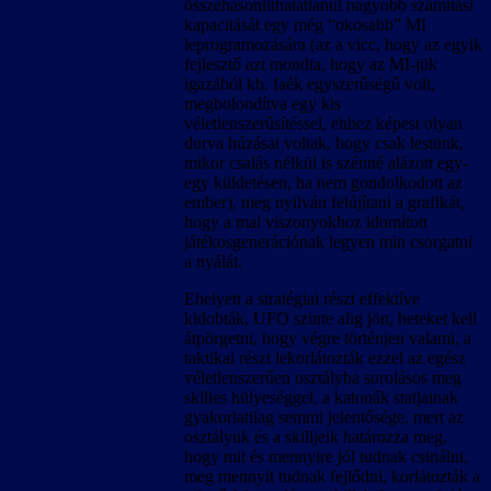
összehasonlíthatatlanul nagyobb számítási
kapacitását egy még “okosabb” MI
leprogramozására (az a vicc, hogy az egyik
fejlesztő azt mondta, hogy az MI-jük
igazából kb. faék egyszerűségű volt,
megbolondítva egy kis
véletlenszerűsítéssel, ehhez képest olyan
durva húzásai voltak, hogy csak lestünk,
mikor csalás nélkül is szénné alázott egy-
egy küldetésen, ha nem gondolkodott az
ember), meg nyilván felújítani a grafikát,
hogy a mai viszonyokhoz idomított
játékosgenerációnak legyen min csorgatni
a nyálát.
Ehelyett a stratégiai részt effektíve
kidobták, UFO szinte alig jön, heteket kell
átpörgetni, hogy végre történjen valami, a
taktikai részt lekorlátozták ezzel az egész
véletlenszerűen osztályba sorolásos meg
skilles hülyeséggel, a katonák statjainak
gyakorlatilag semmi jelentősége, mert az
osztályuk és a skilljeik határozza meg,
hogy mit és mennyire jól tudnak csinálni,
meg mennyit tudnak fejlődni, korlátozták a