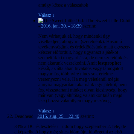
amúgy kössz a válaszaitok
Válasz
↓
The Sweet Little 16-bit
-
2016. jan. 30. - 18:39
szerint:
Nem várhatjuk el, hogy mindenki úgy
viselkedjen, ahogy mi (szeretnénk). Hasonló
tevékenységünk és érdeklődésünk miatt egyszer-
kétszer előfordult, hogy ugyanazt a játékot
szemeltük ki magyarításra, de nem szeretünk és
nem akarunk veszekedni. Amit
lostprophet
készít, az általában hivatalos vagy támogatott
magyarítás, többnyire nincs sok értelme
versenyezni vele. Ha meg véletlenül mégis
annyira magyarítani akarnánk egy játékot, nem
fog visszatartani minket olyan kicsinység, hogy
már van (vagy állítólag valamikor talán majd
lesz) hozzá valamilyen magyar szöveg.
Válasz
↓
Deadhead
-
2015. aug. 25. - 22:40
szerint:
83% a DC és tesztelés? Tudom hogy szeptember 2. fele, de
elképzelhető hogy még sincs időm újra kipörgetni az első