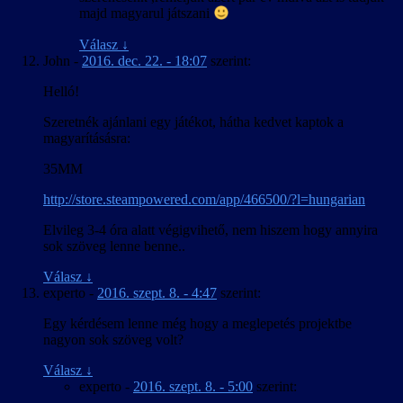
majd magyarul játszani
Válasz
↓
John
-
2016. dec. 22. - 18:07
szerint:
Helló!
Szeretnék ajánlani egy játékot, hátha kedvet kaptok a
magyarításásra:
35MM
http://store.steampowered.com/app/466500/?l=hungarian
Elvileg 3-4 óra alatt végigvihető, nem hiszem hogy annyira
sok szöveg lenne benne..
Válasz
↓
experto
-
2016. szept. 8. - 4:47
szerint:
Egy kérdésem lenne még hogy a meglepetés projektbe
nagyon sok szöveg volt?
Válasz
↓
experto
-
2016. szept. 8. - 5:00
szerint: