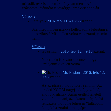
második rész is ebben az irányban ment tovább,
számomra játékként teljességgel érdektelenné vált.
Válasz
↓
Terelyn
-
2016. feb. 11. - 13:56
szerint:
Szerinted milyen játékká kellett volna felújítani a
klasszikust? Min kellett volna változtatni, és min
nem?
Válasz
↓
lapajsmith
-
2016. feb. 12. - 9:18
szerint:
Na erre én is kíváncsi lennék, hogy
“milyennek kellett volna…”
Mr. Fusion
-
2016. feb. 12. -
9:43
szerint:
Az az igazság, hogy főleg semmin. Az
eredeti XCOM nagyjából úgy volt jó,
ahogy kitalálták. Amin esetleg lehetett
volna finomítani, az a katonák fejlődési
rendszere, hogy ne lehessen “túltápolni”
őket, kihasználni a mai gépek