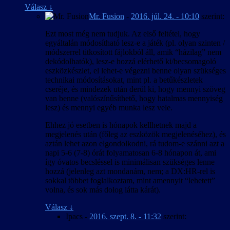
Válasz
↓
Mr. Fusion
-
2016. júl. 24. - 10:10
szerint:
Ezt most még nem tudjuk. Az első feltétel, hogy
egyáltalán módosítható lesz-e a játék (pl. olyan szinten /
módszerrel titkosított fájlokból áll, amik “házilag” nem
dekódolhatók), lesz-e hozzá elérhető ki/becsomagoló
eszközkészlet, el lehet-e végezni benne olyan szükséges
technikai módosításokat, mint pl. a betűkészletek
cseréje, és mindezek után derül ki, hogy mennyi szöveg
van benne (valószínűsíthető, hogy hatalmas mennyiség
lesz) és mennyi egyéb munka lesz vele.
Ehhez jó esetben is hónapok kellhetnek majd a
megjelenés után (főleg az eszközök megjelenéséhez), és
aztán lehet azon elgondolkodni, rá tudom-e szánni azt a
napi 5-6 (7-8) órát folyamatosan 6-8 hónapon át, ami
így óvatos becsléssel is minimálisan szükséges lenne
hozzá (jelenleg azt mondanám, nem; a DX:HR-rel is
sokkal többet foglalkoztam, mint amennyit “lehetett”
volna, és sok más dolog látta kárát).
Válasz
↓
Ipacs
-
2016. szept. 8. - 11:32
szerint: