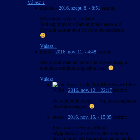
Válasz
↓
experto
-
2016. szept. 8. - 8:51
szerint:
Köszönöm szépen a választ.
Volt egy tippem a Sam and max season 2
De ezek szerint nem volt jó a megérzésem.
Válasz
↓
mooo
-
2016. nov. 11. - 4:48
szerint:
Akkor már csak az lenne a kérdésem hogy a
complete modhoz is igazítva lesz?
Válasz
↓
The Sweet Little
16-bit
-
2016. nov. 12. - 22:17
szerint:
Ha minden jól megy…
Na, most majdnem
elszóltam magam.
mooo
-
2016. nov. 15. - 15:05
szerint:
Évek óta tervezem a trilógia
végigjátszását,de mivel utána már nem
hiszem hogy elő fogom őket venni addíg