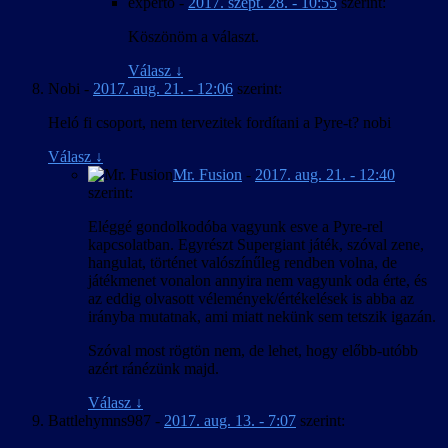
experto
-
2017. szept. 28. - 10:55
szerint:
Köszönöm a választ.
Válasz
↓
Nobi
-
2017. aug. 21. - 12:06
szerint:
Heló fi csoport, nem tervezitek fordítani a Pyre-t? nobi
Válasz
↓
Mr. Fusion
-
2017. aug. 21. - 12:40
szerint:
Eléggé gondolkodóba vagyunk esve a Pyre-rel
kapcsolatban. Egyrészt Supergiant játék, szóval zene,
hangulat, történet valószínűleg rendben volna, de
játékmenet vonalon annyira nem vagyunk oda érte, és
az eddig olvasott vélemények/értékelések is abba az
irányba mutatnak, ami miatt nekünk sem tetszik igazán.
Szóval most rögtön nem, de lehet, hogy előbb-utóbb
azért ránézünk majd.
Válasz
↓
Battlehymns987
-
2017. aug. 13. - 7:07
szerint: