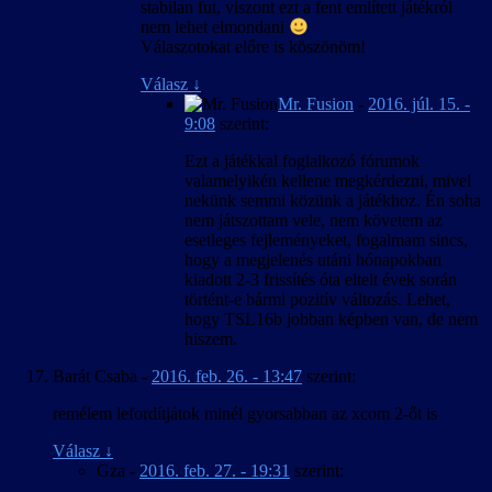
stabilan fut, viszont ezt a fent említett játékról
nem lehet elmondani
Válaszotokat előre is köszönöm!
Válasz
↓
Mr. Fusion
-
2016. júl. 15. -
9:08
szerint:
Ezt a játékkal foglalkozó fórumok
valamelyikén kellene megkérdezni, mivel
nekünk semmi közünk a játékhoz. Én soha
nem játszottam vele, nem követem az
esetleges fejleményeket, fogalmam sincs,
hogy a megjelenés utáni hónapokban
kiadott 2-3 frissítés óta eltelt évek során
történt-e bármi pozitív változás. Lehet,
hogy TSL16b jobban képben van, de nem
hiszem.
Barát Csaba
-
2016. feb. 26. - 13:47
szerint:
remélem lefordítjátok minél gyorsabban az xcom 2-őt is
Válasz
↓
Gza
-
2016. feb. 27. - 19:31
szerint: