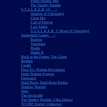
Portal Stories: Mel
The Stanley Parable
S.T.A.L.K.E.R. (2) >
Shadow of Chernobyl
Clear Sky
Call of Pripyat
Lost Alpha
S.T.A.L.K.E.R. 2: Heart of Chornobyl
Supergiant Games >
Bastion
Transistor
Hades
Hades II
Back to the Future: The Game
Bedlam
Cradle
Deus Ex: Human Revolution
Duke Nukem Forever
Firewatch
Hard Reset, Hard Reset Redux
Shadow Warrior
Stray
The Invincible
The Stanley Parable: Ultra Deluxe
XCOM: Enemy Unknown