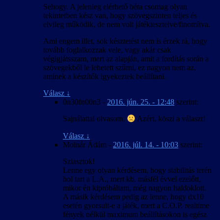
Sehogy. A jelenleg elérhető béta csomag olyan
tekintetben kész van, hogy szövegszinten teljes és
elvileg működik, de nem volt játéktesztelve/finomítva.
Ami engem illet, sok késztetést nem is érzek rá, hogy
tovább foglalkozzak vele, vagy akár csak
végigjátsszam, mert az alapján, amit a fordítás során a
szövegekből le lehetett szűrni, ez nagyon nem az,
aminek a készítők igyekeztek beállítani.
Válasz
↓
0n30fn00n3
-
2016. jún. 25. - 12:48
szerint:
Sajnálattal olvasom.
Azért, köszi a választ!
Válasz
↓
Molnár Ádám
-
2016. júl. 14. - 10:03
szerint:
Sziasztok!
Lenne egy olyan kérdésem, hogy stabilitás terén
hol tart a L.A., mert kb. másfél évvel ezelőtt,
mikor én kipróbáltam, még nagyon haldoklott.
A másik kérdésem pedig az lenne, hogy dx10
esetén gyorsult-e a játék, mert a C.O.P. realtime
fények nélkül maximum beállításokon is egész