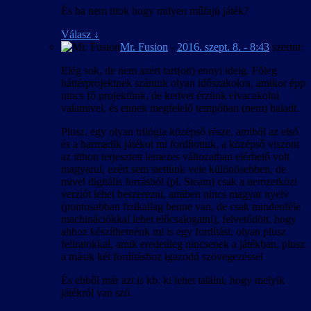
És ha nem titok hogy milyen műfajú játék?
Válasz
↓
Mr. Fusion
-
2016. szept. 8. - 8:43
szerint:
Elég sok, de nem azért tart(ott) ennyi ideig. Főleg
háttérprojektnek szántuk olyan időszakokra, amikor épp
nincs fő projektünk, de kedvet érzünk elvacakolni
valamivel, és ennek megfelelő tempóban (nem) haladt.
Plusz, egy olyan trilógia középső része, amiből az első
és a harmadik játékot mi fordítottuk, a középső viszont
az itthon terjesztett lemezes változatban elérhető volt
magyarul, ezért sem siettünk vele különösebben, de
mivel digitális forrásból (pl. Steam) csak a nemzetközi
verziót lehet beszerezni, amiben nincs magyar nyelv
(pontosabban fizikailag benne van, de csak mindenféle
machinációkkal lehet előcsalogatni), felvetődött, hogy
ahhoz készíthetnénk mi is egy fordítást, olyan plusz
feliratokkal, amik eredetileg nincsenek a játékban, plusz
a másik két fordításhoz igazodó szövegezéssel
És ebből már azt is kb. ki lehet találni, hogy melyik
játékról van szó.