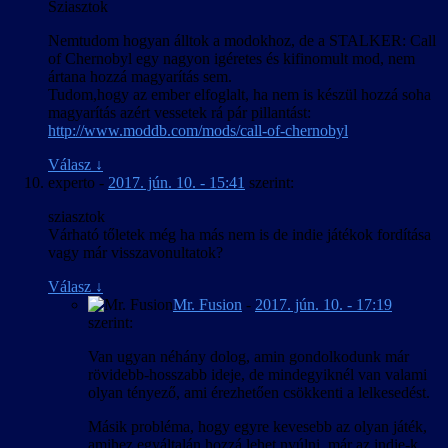
Sziasztok
Nemtudom hogyan álltok a modokhoz, de a STALKER: Call
of Chernobyl egy nagyon igéretes és kifinomult mod, nem
ártana hozzá magyarítás sem.
Tudom,hogy az ember elfoglalt, ha nem is készül hozzá soha
magyarítás azért vessetek rá pár pillantást:
http://www.moddb.com/mods/call-of-chernobyl
Válasz
↓
experto
-
2017. jún. 10. - 15:41
szerint:
sziasztok
Várható tőletek még ha más nem is de indie játékok fordítása
vagy már visszavonultatok?
Válasz
↓
Mr. Fusion
-
2017. jún. 10. - 17:19
szerint:
Van ugyan néhány dolog, amin gondolkodunk már
rövidebb-hosszabb ideje, de mindegyiknél van valami
olyan tényező, ami érezhetően csökkenti a lelkesedést.
Másik probléma, hogy egyre kevesebb az olyan játék,
amihez egyáltalán hozzá lehet nyúlni, már az indie-k