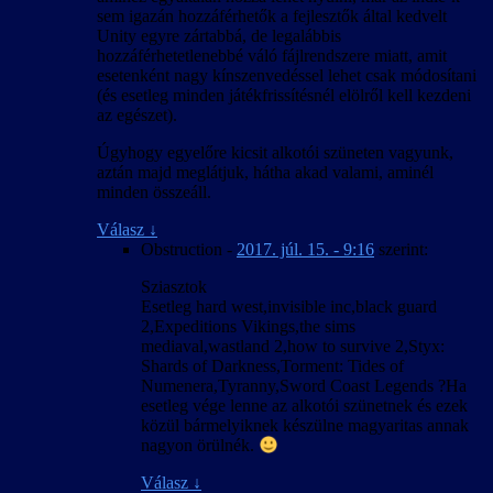
sem igazán hozzáférhetők a fejlesztők által kedvelt
Unity egyre zártabbá, de legalábbis
hozzáférhetetlenebbé váló fájlrendszere miatt, amit
esetenként nagy kínszenvedéssel lehet csak módosítani
(és esetleg minden játékfrissítésnél elölről kell kezdeni
az egészet).
Úgyhogy egyelőre kicsit alkotói szüneten vagyunk,
aztán majd meglátjuk, hátha akad valami, aminél
minden összeáll.
Válasz
↓
Obstruction
-
2017. júl. 15. - 9:16
szerint:
Sziasztok
Esetleg hard west,invisible inc,black guard
2,Expeditions Vikings,the sims
mediaval,wastland 2,how to survive 2,Styx:
Shards of Darkness,Torment: Tides of
Numenera,Tyranny,Sword Coast Legends ?Ha
esetleg vége lenne az alkotói szünetnek és ezek
közül bármelyiknek készülne magyaritas annak
nagyon örülnék.
Válasz
↓