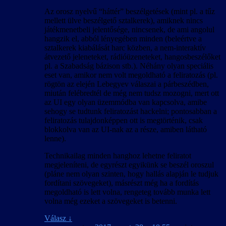
Az orosz nyelvű “háttér” beszélgetések (mint pl. a tűz
mellett ülve beszélgető sztalkerek), amiknek nincs
játékmenetbeli jelentősége, nincsenek, de ami angolul
hangzik el, abból lényegében minden (beleértve a
sztalkerek kiabálását harc közben, a nem-interaktív
átvezető jeleneteket, rádióüzeneteket, hangosbeszélőket
pl. a Szabadság bázison stb.). Néhány olyan speciális
eset van, amikor nem volt megoldható a feliratozás (pl.
rögtön az elején Lebegyev válaszai a párbeszédben,
miután felébredtél de még nem tudsz mozogni, mert ott
az UI egy olyan üzemmódba van kapcsolva, amibe
sehogy se tudtunk feliratozást hackelni; pontosabban a
feliratozás tulajdonképpen ott is megtörténik, csak
blokkolva van az UI-nak az a része, amiben látható
lenne).
Technikailag minden hanghoz lehetne feliratot
megjeleníteni, de egyrészt egyikünk se beszél oroszul
(pláne nem olyan szinten, hogy hallás alapján le tudjuk
fordítani szövegeket), másrészt még ha a fordítás
megoldható is lett volna, rengeteg tovább munka lett
volna még ezeket a szövegeket is betenni.
Válasz
↓