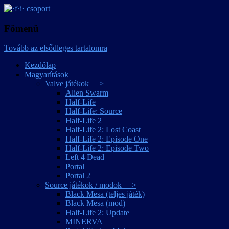
játékmagyarítások
·f·i· csoport
Főmenü
Tovább az elsődleges tartalomra
Kezdőlap
Magyarítások
Valve játékok >
Alien Swarm
Half-Life
Half-Life: Source
Half-Life 2
Half-Life 2: Lost Coast
Half-Life 2: Episode One
Half-Life 2: Episode Two
Left 4 Dead
Portal
Portal 2
Source játékok / modok >
Black Mesa (teljes játék)
Black Mesa (mod)
Half-Life 2: Update
MINERVA