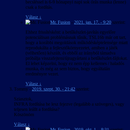
becsléssel is 6-9 hónapnyi napi sok órás munka (lenne)
csak a fordítás.
Válasz
↓
Mr. Fusion
-
2021. jan. 17. - 9:20
szerint:
Ehhez frissítésként: a betűkészlet-javítás egyelőre
potenciálisan problémásnak tűnik, TSL16b már ott tart,
hogy a korábbi megoldások működésképtelensége miatt
reprodukálta a fejlesztőkörnyezetet, amiben a játék
(vélhetően) készült, és ebből az irányból támadva
próbálja visszafejteni/újragyártani a betűkészlet-fájlokat.
El lehet képzelni, hogy ez nem épp kellemes / haladós
munka, és még az sem biztos, hogy egyáltalán
eredményre vezet.
Válasz
↓
Tommy
-
2019. szept. 30. - 21:42
szerint:
Sziasztok,
INFRA fordítása be lesz fejezve (legalább a szöveges), vagy
teljesen leállt a fordítása?
Köszönöm
Válasz
↓
Mr. Fusion
-
2019. okt. 1. - 8:31
szerint: