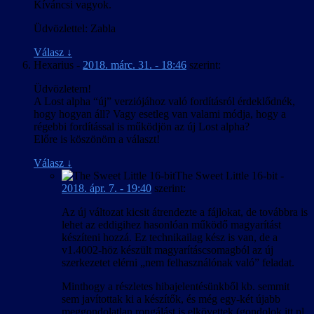
Kíváncsi vagyok.
Üdvözlettel: Zabla
Válasz
↓
Hexarius
-
2018. márc. 31. - 18:46
szerint:
Üdvözletem!
A Lost alpha “új” verziójához való fordításról érdeklődnék,
hogy hogyan áll? Vagy esetleg van valami módja, hogy a
régebbi fordítással is működjön az új Lost alpha?
Előre is köszönöm a választ!
Válasz
↓
The Sweet Little 16-bit
-
2018. ápr. 7. - 19:40
szerint:
Az új változat kicsit átrendezte a fájlokat, de továbbra is
lehet az eddigihez hasonlóan működő magyarítást
készíteni hozzá. Ez technikailag kész is van, de a
v1.4002-höz készült magyarításcsomagból az új
szerkezetet elérni „nem felhasználónak való” feladat.
Minthogy a részletes hibajelentésünkből kb. semmit
sem javítottak ki a készítők, és még egy-két újabb
meggondolatlan rongálást is elkövettek (gondolok itt pl.