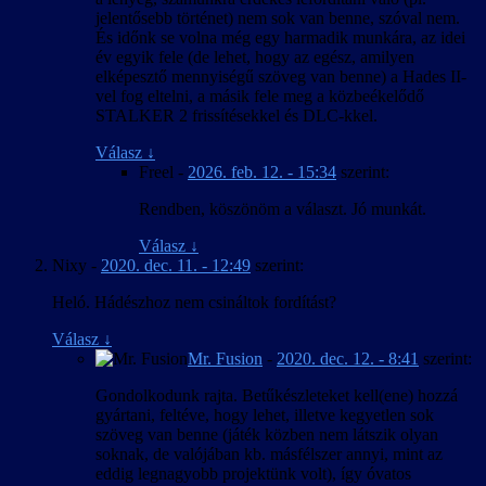
jelentősebb történet) nem sok van benne, szóval nem.
És időnk se volna még egy harmadik munkára, az idei
év egyik fele (de lehet, hogy az egész, amilyen
elképesztő mennyiségű szöveg van benne) a Hades II-
vel fog eltelni, a másik fele meg a közbeékelődő
STALKER 2 frissítésekkel és DLC-kkel.
Válasz
↓
Freel
-
2026. feb. 12. - 15:34
szerint:
Rendben, köszönöm a választ. Jó munkát.
Válasz
↓
Nixy
-
2020. dec. 11. - 12:49
szerint:
Heló. Hádészhoz nem csináltok fordítást?
Válasz
↓
Mr. Fusion
-
2020. dec. 12. - 8:41
szerint:
Gondolkodunk rajta. Betűkészleteket kell(ene) hozzá
gyártani, feltéve, hogy lehet, illetve kegyetlen sok
szöveg van benne (játék közben nem látszik olyan
soknak, de valójában kb. másfélszer annyi, mint az
eddig legnagyobb projektünk volt), így óvatos