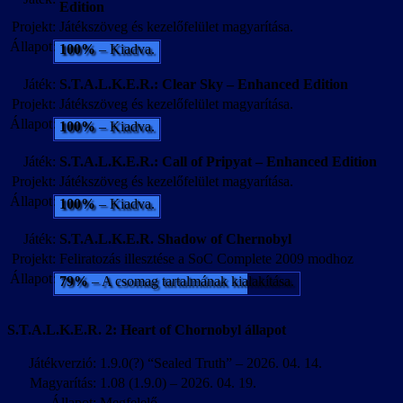
Edition
Projekt:
Játékszöveg és kezelőfelület magyarítása.
Állapot:
100%
– Kiadva.
Játék:
S.T.A.L.K.E.R.: Clear Sky – Enhanced Edition
Projekt:
Játékszöveg és kezelőfelület magyarítása.
Állapot:
100%
– Kiadva.
Játék:
S.T.A.L.K.E.R.: Call of Pripyat – Enhanced Edition
Projekt:
Játékszöveg és kezelőfelület magyarítása.
Állapot:
100%
– Kiadva.
Játék:
S.T.A.L.K.E.R. Shadow of Chernobyl
Projekt:
Feliratozás illesztése a SoC Complete 2009 modhoz
Állapot:
79%
– A csomag tartalmának kialakítása.
S.T.A.L.K.E.R. 2: Heart of Chornobyl állapot
Játékverzió:
1.9.0(?) “Sealed Truth” – 2026. 04. 14.
Magyarítás:
1.08 (1.9.0) – 2026. 04. 19.
Állapot:
Megfelelő