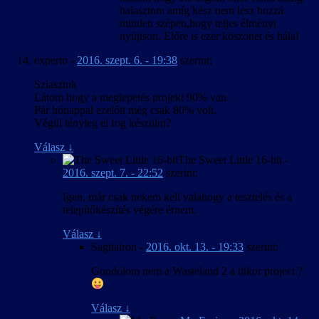
halasztom amíg kész nem lesz hozzá
minden szépen,hogy teljes élményt
nyújtson. Előre is ezer köszönet és hála!
experto
-
2016. szept. 6. - 19:38
szerint:
Sziasztok
Látom hogy a meglepetés projekt 90% van.
Pár hónappal ezelőtt még csak 80% volt.
Végül tényleg el fog készülni?
Válasz
↓
The Sweet Little 16-bit
-
2016. szept. 7. - 22:52
szerint:
Igen, már csak nekem kell valahogy a tesztelés és a
telepítőkészítés végére érnem.
Válasz
↓
Sagitairon
-
2016. okt. 13. - 19:33
szerint:
Gondolom nem a Wasteland 2 a titkor project ?
Válasz
↓