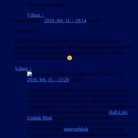
Sajnos nem fogják.:(
Válasz
↓
LászlóZoltán
-
2016. feb. 11. - 18:14
szerint:
Sziasztok!
A Half-Life Opposing Force és Blue Shift játékokhoz
megoldható a magyarítás? Mert ha már megvettem az összes
HL-t, akkor jó lenne azokat végigvinni magyar nyelven.
Választ előre is köszönöm
Válasz
↓
The Sweet Little 16-bit
-
2016. feb. 11. - 23:20
szerint:
Sok éve Saxus próbálkozott a GoldSrc motoros régi
Half-Life magyarításával, aztán besegítettünk mi is, és
lett belőle egy működő csomag. Utána ránéztünk az
Opposing Force-ra is, de asszem az a projekt végül nem
érte el a kiadható állapotot. Mostanában a
Half-Life:
Update Mod
segítségével lehetővé vált jobb
minőségben feliratozni a GoldSrc motoron, ki is adtuk a
Half-Life felújított
magyarítását
, de úgy tudom, az
Opposing Force-ban levő kötelekkel még küzdenek a