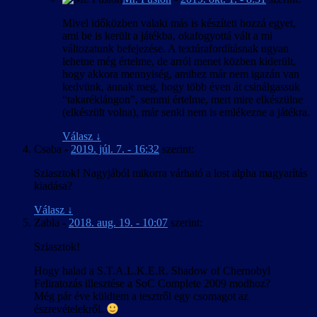
Mivel időközben valaki más is készített hozzá egyet,
ami be is került a játékba, okafogyottá vált a mi
változatunk befejezése. A textúrafordításnak ugyan
lehetne még értelme, de arról menet közben kiderült,
hogy akkora mennyiség, amihez már nem igazán van
kedvünk, annak meg, hogy több éven át csinálgassuk
“takaréklángon”, semmi értelme, mert mire elkészülne
(elkészült volna), már senki nem is emlékezne a játékra.
Válasz
↓
Csaba
-
2019. júl. 7. - 16:32
szerint:
Sziasztok! Nagyjából mikorra várható a lost alpha magyarítás
kiadása?
Válasz
↓
Zabla
-
2018. aug. 19. - 10:07
szerint:
Sziasztok!
Hogy halad a S.T.A.L.K.E.R. Shadow of Chernobyl
Feliratozás illesztése a SoC Complete 2009 modhoz?
Még pár éve küldtem a tesztről egy csomagot az
észrevételekről.