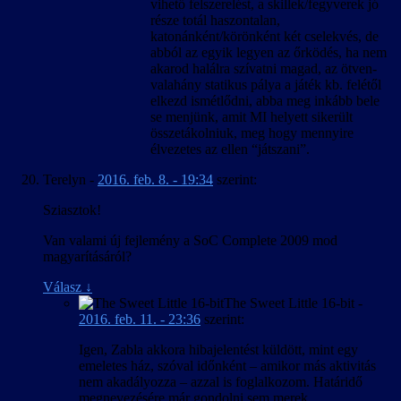
vihető felszerelést, a skillek/fegyverek jó
része totál haszontalan,
katonánként/körönként két cselekvés, de
abból az egyik legyen az őrködés, ha nem
akarod halálra szívatni magad, az ötven-
valahány statikus pálya a játék kb. felétől
elkezd ismétlődni, abba meg inkább bele
se menjünk, amit MI helyett sikerült
összetákolniuk, meg hogy mennyire
élvezetes az ellen “játszani”.
Terelyn
-
2016. feb. 8. - 19:34
szerint:
Sziasztok!
Van valami új fejlemény a SoC Complete 2009 mod
magyarításáról?
Válasz
↓
The Sweet Little 16-bit
-
2016. feb. 11. - 23:36
szerint:
Igen, Zabla akkora hibajelentést küldött, mint egy
emeletes ház, szóval időnként – amikor más aktivitás
nem akadályozza – azzal is foglalkozom. Határidő
megnevezésére már gondolni sem merek.