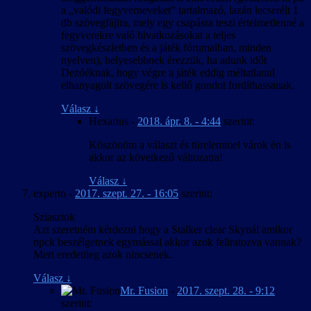
a „valódi fegyverneveket” tartalmazó, lazán lecserélt 1
db szövegfájlra, mely egy csapásra teszi értelmetlenné a
fegyverekre való hivatkozásokat a teljes
szövegkészletben és a játék fórumaiban, minden
nyelven), helyesebbnek érezzük, ha adunk időt
Dezóéknak, hogy végre a játék eddig méltatlanul
elhanyagolt szövegére is kellő gondot fordíthassanak.
Válasz
↓
Hexarius
-
2018. ápr. 8. - 4:44
szerint:
Köszönöm a választ és türelemmel várok én is
akkor az következő változatra!
Válasz
↓
experto
-
2017. szept. 27. - 16:05
szerint:
Sziasztok
Azt szeretném kérdezni hogy a Stalker clear Skynál amikor
npck beszélgetnek egymással akkor azok feliratozva vannak?
Mert eredetileg azok nincsenek.
Válasz
↓
Mr. Fusion
-
2017. szept. 28. - 9:12
szerint: