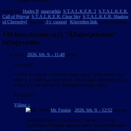
Kategória:
Hades II
,
magyarítás
,
S.T.A.L.K.E.R. 2
,
S.T.A.L.K.E.R.
Call of Pripyat
,
S.T.A.L.K.E.R. Clear Sky
,
S.T.A.L.K.E.R. Shadow
of Chernobyl
| Szerző:
·f·i· csoport
|
Közvetlen link
a könyvjelzőbe.
133 hozzászólás a(z) “
Állapotjelentés
”
bejegyzéshez
Freel
-
2026. feb. 9. - 11:49
szerint:
Sziasztok!
A Terra Invicta-hoz terveztek magyarítást? Azért kérdezem,
mert az XCOM-hoz csináltatok, azt állítólag szerettétek, és ez
a játék a Long War MOD készítőinek sasját játéka.
Köszönöm.
Válasz
↓
Mr. Fusion
-
2026. feb. 9. - 12:52
szerint:
Játékként engem valamennyire érdekel, de mivel
elsősorban 4X/grand strategy hibrid, ahol a játékmenet
a lényeg, számunkra érdekes lefordítani való (pl.