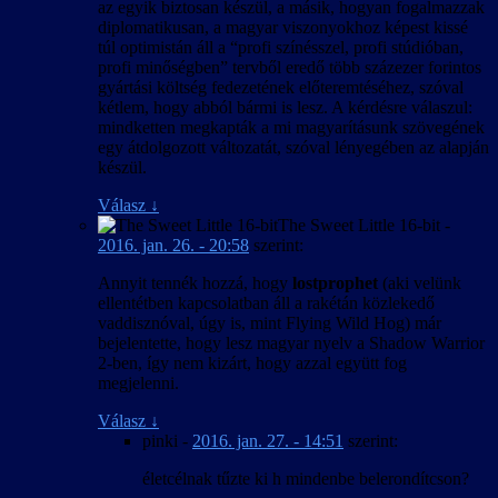
az egyik biztosan készül, a másik, hogyan fogalmazzak
diplomatikusan, a magyar viszonyokhoz képest kissé
túl optimistán áll a “profi színésszel, profi stúdióban,
profi minőségben” tervből eredő több százezer forintos
gyártási költség fedezetének előteremtéséhez, szóval
kétlem, hogy abból bármi is lesz. A kérdésre válaszul:
mindketten megkapták a mi magyarításunk szövegének
egy átdolgozott változatát, szóval lényegében az alapján
készül.
Válasz
↓
The Sweet Little 16-bit
-
2016. jan. 26. - 20:58
szerint:
Annyit tennék hozzá, hogy
lostprophet
(aki velünk
ellentétben kapcsolatban áll a rakétán közlekedő
vaddisznóval, úgy is, mint Flying Wild Hog) már
bejelentette, hogy lesz magyar nyelv a Shadow Warrior
2-ben, így nem kizárt, hogy azzal együtt fog
megjelenni.
Válasz
↓
pinki
-
2016. jan. 27. - 14:51
szerint:
életcélnak tűzte ki h mindenbe belerondítcson?