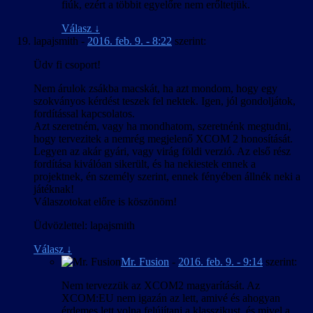
fiúk, ezért a többit egyelőre nem erőltetjük.
Válasz
↓
lapajsmith
-
2016. feb. 9. - 8:22
szerint:
Üdv fi csoport!
Nem árulok zsákba macskát, ha azt mondom, hogy egy
szokványos kérdést teszek fel nektek. Igen, jól gondoljátok,
fordítással kapcsolatos.
Azt szeretném, vagy ha mondhatom, szeretnénk megtudni,
hogy tervezitek a nemrég megjelenő XCOM 2 honosítását.
Legyen az akár gyári, vagy virág földi verzió. Az első rész
fordítása kiválóan sikerült, és ha nekiestek ennek a
projektnek, én személy szerint, ennek fényében állnék neki a
játéknak!
Válaszotokat előre is köszönöm!
Üdvözlettel: lapajsmith
Válasz
↓
Mr. Fusion
-
2016. feb. 9. - 9:14
szerint:
Nem tervezzük az XCOM2 magyarítását. Az
XCOM:EU nem igazán az lett, amivé és ahogyan
érdemes lett volna felújítani a klasszikust, és mivel a