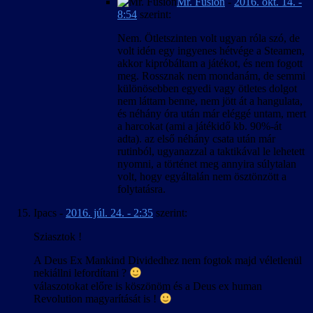
Mr. Fusion
-
2016. okt. 14. -
8:54
szerint:
Nem. Ötletszinten volt ugyan róla szó, de
volt idén egy ingyenes hétvége a Steamen,
akkor kipróbáltam a játékot, és nem fogott
meg. Rossznak nem mondanám, de semmi
különösebben egyedi vagy ötletes dolgot
nem láttam benne, nem jött át a hangulata,
és néhány óra után már eléggé untam, mert
a harcokat (ami a játékidő kb. 90%-át
adta). az első néhány csata után már
rutinból, ugyanazzal a taktikával le lehetett
nyomni, a történet meg annyira súlytalan
volt, hogy egyáltalán nem ösztönzött a
folytatásra.
Ipacs
-
2016. júl. 24. - 2:35
szerint:
Sziasztok !
A Deus Ex Mankind Dividedhez nem fogtok majd véletlenül
nekiállni lefordítani ?
válaszotokat előre is köszönöm és a Deus ex human
Revolution magyarítását is !