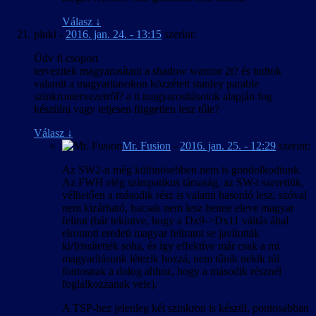
Válasz
↓
pinki
-
2016. jan. 24. - 13:15
szerint:
Üdv fi csoport
tervezitek magyarosítani a shadow warrior 2t? és tudtok
valamit a magyaritasokon közzétett stanley parable
szinkrontervezetről? a ti magyarosításotok alapján fog
készülni vagy teljesen független lesz tőle?
Válasz
↓
Mr. Fusion
-
2016. jan. 25. - 12:29
szerint:
Az SW2-n még különösebben nem is gondolkodtunk.
Az FWH elég szimpatikus társaság, az SW-t szerettük,
vélhetően a második rész is valami hasonló lesz, szóval
nem kizárható, hacsak nem lesz benne eleve magyar
felirat (bár tekintve, hogy a Dx9->Dx11 váltás által
elrontott eredeti magyar feliratot se javították
ki/frissítették soha, és így effektíve már csak a mi
magyarításunk létezik hozzá, nem tűnik nekik túl
fontosnak a dolog ahhoz, hogy a második résznél
foglalkozzanak vele).
A TSP-hez jelenleg két szinkron is készül, pontosabban