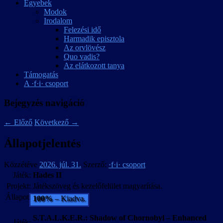
Egyebek
Modok
Irodalom
Felezési idő
Harmadik episztola
Az orvlövész
Quo vadis?
Az elátkozott tanya
Támogatás
A ·f·i· csoport
Bejegyzés navigáció
←
Előző
Következő
→
Állapotjelentés
Közzétéve
2026. júl. 31.
Szerző:
·f·i· csoport
Játék:
Hades II
Projekt:
Játékszöveg és kezelőfelület magyarítása.
Állapot:
100%
– Kiadva.
S.T.A.L.K.E.R.: Shadow of Chornobyl – Enhanced
Játék: