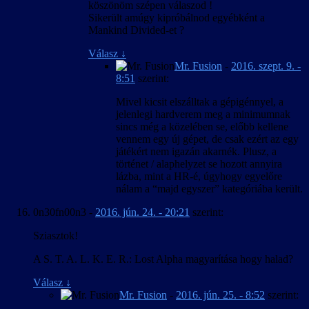
köszönöm szépen válaszod !
Sikerült amúgy kipróbálnod egyébként a
Mankind Divided-et ?
Válasz
↓
Mr. Fusion
-
2016. szept. 9. -
8:51
szerint:
Mivel kicsit elszálltak a gépigénnyel, a
jelenlegi hardverem meg a minimumnak
sincs még a közelében se, előbb kellene
vennem egy új gépet, de csak ezért az egy
játékért nem igazán akarnék. Plusz, a
történet / alaphelyzet se hozott annyira
lázba, mint a HR-é, úgyhogy egyelőre
nálam a “majd egyszer” kategóriába került.
0n30fn00n3
-
2016. jún. 24. - 20:21
szerint:
Sziasztok!
A S. T. A. L. K. E. R.: Lost Alpha magyarítása hogy halad?
Válasz
↓
Mr. Fusion
-
2016. jún. 25. - 8:52
szerint: