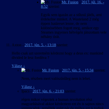
Mr. Fusion
-
2017. júl. 16. -
8:52
szerint:
Egyik sem igazán az a stílusú játék, ami
érdekelne minket. A Wasteland 2 még
éppen határeset lenne, de nem
különösebben fogott meg, amikor egy
Steames ingyenes hétvégén játszottam vele
néhány órát.
Axton
-
2017. jún. 5. - 13:18
szerint:
Hello csak azt szeretném kérdezni hogy a deus ex: mankind
divided le lesz fordítva ?
Válasz
↓
Mr. Fusion
-
2017. jún. 5. - 15:34
szerint:
Nem, részben mert valószínűleg nem is lehet.
Válasz
↓
Ipacs
-
2017. jún. 6. - 21:03
szerint:
régen mikor végeztek a human revolution rész
magyarításával akkor kérdeztem ezt én is sajnos nincs
szerencsénk ,reméljük azért pár év múlva azt is tudjuk