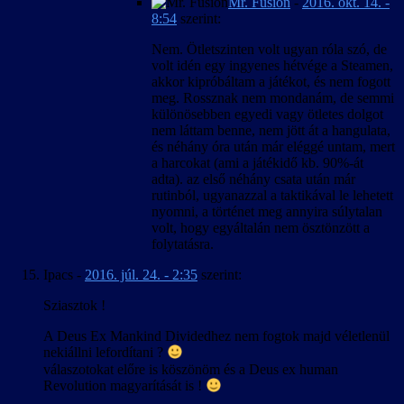
Mr. Fusion
-
2016. okt. 14. -
8:54
szerint:
Nem. Ötletszinten volt ugyan róla szó, de
volt idén egy ingyenes hétvége a Steamen,
akkor kipróbáltam a játékot, és nem fogott
meg. Rossznak nem mondanám, de semmi
különösebben egyedi vagy ötletes dolgot
nem láttam benne, nem jött át a hangulata,
és néhány óra után már eléggé untam, mert
a harcokat (ami a játékidő kb. 90%-át
adta). az első néhány csata után már
rutinból, ugyanazzal a taktikával le lehetett
nyomni, a történet meg annyira súlytalan
volt, hogy egyáltalán nem ösztönzött a
folytatásra.
Ipacs
-
2016. júl. 24. - 2:35
szerint:
Sziasztok !
A Deus Ex Mankind Dividedhez nem fogtok majd véletlenül
nekiállni lefordítani ?
válaszotokat előre is köszönöm és a Deus ex human
Revolution magyarítását is !