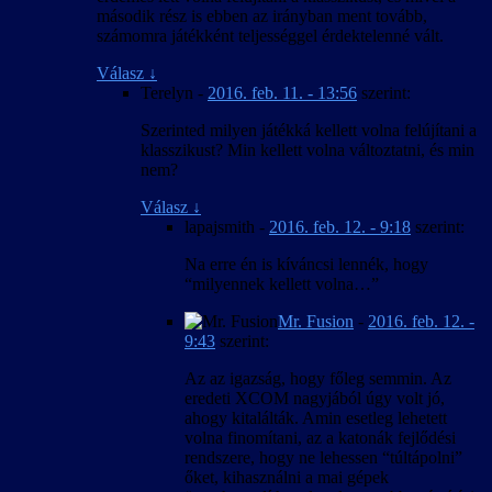
második rész is ebben az irányban ment tovább,
számomra játékként teljességgel érdektelenné vált.
Válasz
↓
Terelyn
-
2016. feb. 11. - 13:56
szerint:
Szerinted milyen játékká kellett volna felújítani a
klasszikust? Min kellett volna változtatni, és min
nem?
Válasz
↓
lapajsmith
-
2016. feb. 12. - 9:18
szerint:
Na erre én is kíváncsi lennék, hogy
“milyennek kellett volna…”
Mr. Fusion
-
2016. feb. 12. -
9:43
szerint:
Az az igazság, hogy főleg semmin. Az
eredeti XCOM nagyjából úgy volt jó,
ahogy kitalálták. Amin esetleg lehetett
volna finomítani, az a katonák fejlődési
rendszere, hogy ne lehessen “túltápolni”
őket, kihasználni a mai gépek