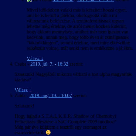
Mivel időközben valaki más is készített hozzá egyet,
ami be is került a játékba, okafogyottá vált a mi
változatunk befejezése. A textúrafordításnak ugyan
lehetne még értelme, de arról menet közben kiderült,
hogy akkora mennyiség, amihez már nem igazán van
kedvünk, annak meg, hogy több éven át csinálgassuk
“takaréklángon”, semmi értelme, mert mire elkészülne
(elkészült volna), már senki nem is emlékezne a játékra.
Válasz
↓
Csaba
-
2019. júl. 7. - 16:32
szerint:
Sziasztok! Nagyjából mikorra várható a lost alpha magyarítás
kiadása?
Válasz
↓
Zabla
-
2018. aug. 19. - 10:07
szerint:
Sziasztok!
Hogy halad a S.T.A.L.K.E.R. Shadow of Chernobyl
Feliratozás illesztése a SoC Complete 2009 modhoz?
Még pár éve küldtem a tesztről egy csomagot az
észrevételekről.