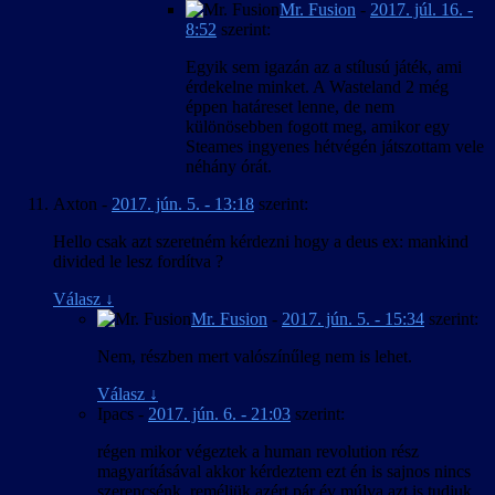
Mr. Fusion
-
2017. júl. 16. -
8:52
szerint:
Egyik sem igazán az a stílusú játék, ami
érdekelne minket. A Wasteland 2 még
éppen határeset lenne, de nem
különösebben fogott meg, amikor egy
Steames ingyenes hétvégén játszottam vele
néhány órát.
Axton
-
2017. jún. 5. - 13:18
szerint:
Hello csak azt szeretném kérdezni hogy a deus ex: mankind
divided le lesz fordítva ?
Válasz
↓
Mr. Fusion
-
2017. jún. 5. - 15:34
szerint:
Nem, részben mert valószínűleg nem is lehet.
Válasz
↓
Ipacs
-
2017. jún. 6. - 21:03
szerint:
régen mikor végeztek a human revolution rész
magyarításával akkor kérdeztem ezt én is sajnos nincs
szerencsénk ,reméljük azért pár év múlva azt is tudjuk