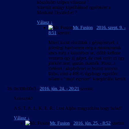
köszönöm szépen válaszod !
Sikerült amúgy kipróbálnod egyébként a
Mankind Divided-et ?
Válasz
↓
Mr. Fusion
-
2016. szept. 9. -
8:51
szerint:
Mivel kicsit elszálltak a gépigénnyel, a
jelenlegi hardverem meg a minimumnak
sincs még a közelében se, előbb kellene
vennem egy új gépet, de csak ezért az egy
játékért nem igazán akarnék. Plusz, a
történet / alaphelyzet se hozott annyira
lázba, mint a HR-é, úgyhogy egyelőre
nálam a “majd egyszer” kategóriába került.
0n30fn00n3
-
2016. jún. 24. - 20:21
szerint:
Sziasztok!
A S. T. A. L. K. E. R.: Lost Alpha magyarítása hogy halad?
Válasz
↓
Mr. Fusion
-
2016. jún. 25. - 8:52
szerint: