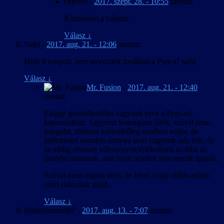
experto
-
2017. szept. 28. - 10:55
szerint:
Köszönöm a választ.
Válasz
↓
Nobi
-
2017. aug. 21. - 12:06
szerint:
Heló fi csoport, nem tervezitek fordítani a Pyre-t? nobi
Válasz
↓
Mr. Fusion
-
2017. aug. 21. - 12:40
szerint:
Eléggé gondolkodóba vagyunk esve a Pyre-rel
kapcsolatban. Egyrészt Supergiant játék, szóval zene,
hangulat, történet valószínűleg rendben volna, de
játékmenet vonalon annyira nem vagyunk oda érte, és
az eddig olvasott vélemények/értékelések is abba az
irányba mutatnak, ami miatt nekünk sem tetszik igazán.
Szóval most rögtön nem, de lehet, hogy előbb-utóbb
azért ránézünk majd.
Válasz
↓
Battlehymns987
-
2017. aug. 13. - 7:07
szerint: