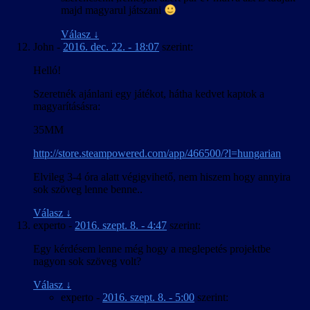
majd magyarul játszani
Válasz
↓
John
-
2016. dec. 22. - 18:07
szerint:
Helló!
Szeretnék ajánlani egy játékot, hátha kedvet kaptok a
magyarításásra:
35MM
http://store.steampowered.com/app/466500/?l=hungarian
Elvileg 3-4 óra alatt végigvihető, nem hiszem hogy annyira
sok szöveg lenne benne..
Válasz
↓
experto
-
2016. szept. 8. - 4:47
szerint:
Egy kérdésem lenne még hogy a meglepetés projektbe
nagyon sok szöveg volt?
Válasz
↓
experto
-
2016. szept. 8. - 5:00
szerint: