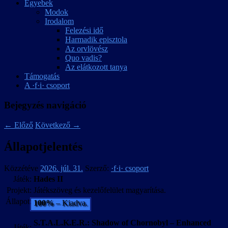
Egyebek
Modok
Irodalom
Felezési idő
Harmadik episztola
Az orvlövész
Quo vadis?
Az elátkozott tanya
Támogatás
A ·f·i· csoport
Bejegyzés navigáció
←
Előző
Következő
→
Állapotjelentés
Közzétéve
2026. júl. 31.
Szerző:
·f·i· csoport
Játék:
Hades II
Projekt:
Játékszöveg és kezelőfelület magyarítása.
Állapot:
100%
– Kiadva.
S.T.A.L.K.E.R.: Shadow of Chornobyl – Enhanced
Játék: