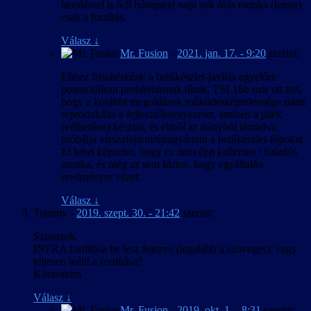
becsléssel is 6-9 hónapnyi napi sok órás munka (lenne)
csak a fordítás.
Válasz
↓
Mr. Fusion
-
2021. jan. 17. - 9:20
szerint:
Ehhez frissítésként: a betűkészlet-javítás egyelőre
potenciálisan problémásnak tűnik, TSL16b már ott tart,
hogy a korábbi megoldások működésképtelensége miatt
reprodukálta a fejlesztőkörnyezetet, amiben a játék
(vélhetően) készült, és ebből az irányból támadva
próbálja visszafejteni/újragyártani a betűkészlet-fájlokat.
El lehet képzelni, hogy ez nem épp kellemes / haladós
munka, és még az sem biztos, hogy egyáltalán
eredményre vezet.
Válasz
↓
Tommy
-
2019. szept. 30. - 21:42
szerint:
Sziasztok,
INFRA fordítása be lesz fejezve (legalább a szöveges), vagy
teljesen leállt a fordítása?
Köszönöm
Válasz
↓
Mr. Fusion
-
2019. okt. 1. - 8:31
szerint: