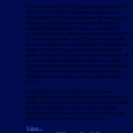
Az orosz nyelvű “háttér” beszélgetések (mint pl. a tűz
mellett ülve beszélgető sztalkerek), amiknek nincs
játékmenetbeli jelentősége, nincsenek, de ami angolul
hangzik el, abból lényegében minden (beleértve a
sztalkerek kiabálását harc közben, a nem-interaktív
átvezető jeleneteket, rádióüzeneteket, hangosbeszélőket
pl. a Szabadság bázison stb.). Néhány olyan speciális
eset van, amikor nem volt megoldható a feliratozás (pl.
rögtön az elején Lebegyev válaszai a párbeszédben,
miután felébredtél de még nem tudsz mozogni, mert ott
az UI egy olyan üzemmódba van kapcsolva, amibe
sehogy se tudtunk feliratozást hackelni; pontosabban a
feliratozás tulajdonképpen ott is megtörténik, csak
blokkolva van az UI-nak az a része, amiben látható
lenne).
Technikailag minden hanghoz lehetne feliratot
megjeleníteni, de egyrészt egyikünk se beszél oroszul
(pláne nem olyan szinten, hogy hallás alapján le tudjuk
fordítani szövegeket), másrészt még ha a fordítás
megoldható is lett volna, rengeteg tovább munka lett
volna még ezeket a szövegeket is betenni.
Válasz
↓