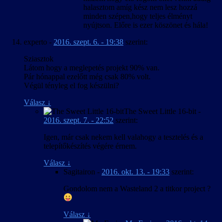
halasztom amíg kész nem lesz hozzá
minden szépen,hogy teljes élményt
nyújtson. Előre is ezer köszönet és hála!
experto
-
2016. szept. 6. - 19:38
szerint:
Sziasztok
Látom hogy a meglepetés projekt 90% van.
Pár hónappal ezelőtt még csak 80% volt.
Végül tényleg el fog készülni?
Válasz
↓
The Sweet Little 16-bit
-
2016. szept. 7. - 22:52
szerint:
Igen, már csak nekem kell valahogy a tesztelés és a
telepítőkészítés végére érnem.
Válasz
↓
Sagitairon
-
2016. okt. 13. - 19:33
szerint:
Gondolom nem a Wasteland 2 a titkor project ?
Válasz
↓