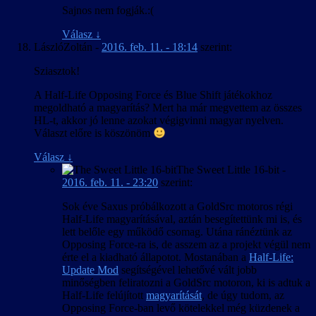
Sajnos nem fogják.:(
Válasz
↓
LászlóZoltán
-
2016. feb. 11. - 18:14
szerint:
Sziasztok!
A Half-Life Opposing Force és Blue Shift játékokhoz
megoldható a magyarítás? Mert ha már megvettem az összes
HL-t, akkor jó lenne azokat végigvinni magyar nyelven.
Választ előre is köszönöm
Válasz
↓
The Sweet Little 16-bit
-
2016. feb. 11. - 23:20
szerint:
Sok éve Saxus próbálkozott a GoldSrc motoros régi
Half-Life magyarításával, aztán besegítettünk mi is, és
lett belőle egy működő csomag. Utána ránéztünk az
Opposing Force-ra is, de asszem az a projekt végül nem
érte el a kiadható állapotot. Mostanában a
Half-Life:
Update Mod
segítségével lehetővé vált jobb
minőségben feliratozni a GoldSrc motoron, ki is adtuk a
Half-Life felújított
magyarítását
, de úgy tudom, az
Opposing Force-ban levő kötelekkel még küzdenek a