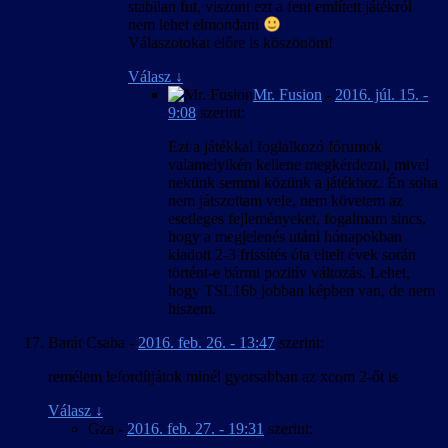
stabilan fut, viszont ezt a fent említett játékról
nem lehet elmondani
Válaszotokat előre is köszönöm!
Válasz
↓
Mr. Fusion
-
2016. júl. 15. -
9:08
szerint:
Ezt a játékkal foglalkozó fórumok
valamelyikén kellene megkérdezni, mivel
nekünk semmi közünk a játékhoz. Én soha
nem játszottam vele, nem követem az
esetleges fejleményeket, fogalmam sincs,
hogy a megjelenés utáni hónapokban
kiadott 2-3 frissítés óta eltelt évek során
történt-e bármi pozitív változás. Lehet,
hogy TSL16b jobban képben van, de nem
hiszem.
Barát Csaba
-
2016. feb. 26. - 13:47
szerint:
remélem lefordítjátok minél gyorsabban az xcom 2-őt is
Válasz
↓
Gza
-
2016. feb. 27. - 19:31
szerint: