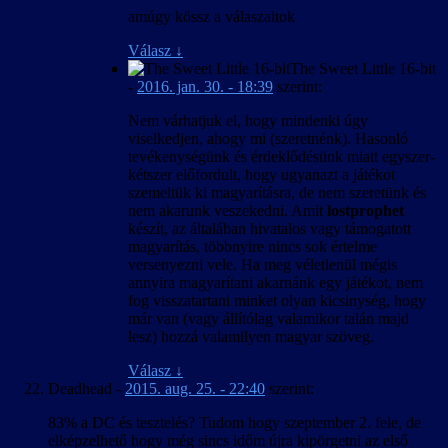
amúgy kössz a válaszaitok
Válasz
↓
The Sweet Little 16-bit
-
2016. jan. 30. - 18:39
szerint:
Nem várhatjuk el, hogy mindenki úgy
viselkedjen, ahogy mi (szeretnénk). Hasonló
tevékenységünk és érdeklődésünk miatt egyszer-
kétszer előfordult, hogy ugyanazt a játékot
szemeltük ki magyarításra, de nem szeretünk és
nem akarunk veszekedni. Amit
lostprophet
készít, az általában hivatalos vagy támogatott
magyarítás, többnyire nincs sok értelme
versenyezni vele. Ha meg véletlenül mégis
annyira magyarítani akarnánk egy játékot, nem
fog visszatartani minket olyan kicsinység, hogy
már van (vagy állítólag valamikor talán majd
lesz) hozzá valamilyen magyar szöveg.
Válasz
↓
Deadhead
-
2015. aug. 25. - 22:40
szerint:
83% a DC és tesztelés? Tudom hogy szeptember 2. fele, de
elképzelhető hogy még sincs időm újra kipörgetni az első