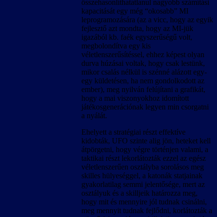
összehasonlíthatatlanul nagyobb számítási
kapacitását egy még “okosabb” MI
leprogramozására (az a vicc, hogy az egyik
fejlesztő azt mondta, hogy az MI-jük
igazából kb. faék egyszerűségű volt,
megbolondítva egy kis
véletlenszerűsítéssel, ehhez képest olyan
durva húzásai voltak, hogy csak lestünk,
mikor csalás nélkül is szénné alázott egy-
egy küldetésen, ha nem gondolkodott az
ember), meg nyilván felújítani a grafikát,
hogy a mai viszonyokhoz idomított
játékosgenerációnak legyen min csorgatni
a nyálát.
Ehelyett a stratégiai részt effektíve
kidobták, UFO szinte alig jön, heteket kell
átpörgetni, hogy végre történjen valami, a
taktikai részt lekorlátozták ezzel az egész
véletlenszerűen osztályba sorolásos meg
skilles hülyeséggel, a katonák statjainak
gyakorlatilag semmi jelentősége, mert az
osztályuk és a skilljeik határozza meg,
hogy mit és mennyire jól tudnak csinálni,
meg mennyit tudnak fejlődni, korlátozták a