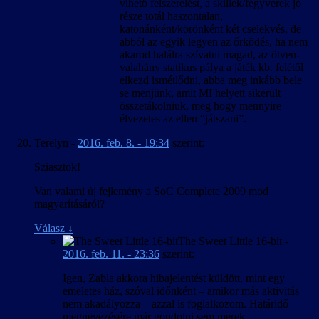
vihető felszerelést, a skillek/fegyverek jó
része totál haszontalan,
katonánként/körönként két cselekvés, de
abból az egyik legyen az őrködés, ha nem
akarod halálra szívatni magad, az ötven-
valahány statikus pálya a játék kb. felétől
elkezd ismétlődni, abba meg inkább bele
se menjünk, amit MI helyett sikerült
összetákolniuk, meg hogy mennyire
élvezetes az ellen “játszani”.
Terelyn
-
2016. feb. 8. - 19:34
szerint:
Sziasztok!
Van valami új fejlemény a SoC Complete 2009 mod
magyarításáról?
Válasz
↓
The Sweet Little 16-bit
-
2016. feb. 11. - 23:36
szerint:
Igen, Zabla akkora hibajelentést küldött, mint egy
emeletes ház, szóval időnként – amikor más aktivitás
nem akadályozza – azzal is foglalkozom. Határidő
megnevezésére már gondolni sem merek.