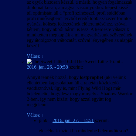
az egyik biztosan készül, a másik, hogyan fogalmazzak
diplomatikusan, a magyar viszonyokhoz képest kissé
túl optimistán áll a “profi színésszel, profi stúdióban,
profi minőségben” tervből eredő több százezer forintos
gyártási költség fedezetének előteremtéséhez, szóval
kétlem, hogy abból bármi is lesz. A kérdésre válaszul:
mindketten megkapták a mi magyarításunk szövegének
egy átdolgozott változatát, szóval lényegében az alapján
készül.
Válasz
↓
The Sweet Little 16-bit
-
2016. jan. 26. - 20:58
szerint:
Annyit tennék hozzá, hogy
lostprophet
(aki velünk
ellentétben kapcsolatban áll a rakétán közlekedő
vaddisznóval, úgy is, mint Flying Wild Hog) már
bejelentette, hogy lesz magyar nyelv a Shadow Warrior
2-ben, így nem kizárt, hogy azzal együtt fog
megjelenni.
Válasz
↓
pinki
-
2016. jan. 27. - 14:51
szerint:
életcélnak tűzte ki h mindenbe belerondítcson?