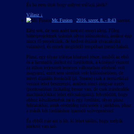
És ha nem titok hogy milyen műfajú játék?
Válasz
↓
Mr. Fusion
-
2016. szept. 8. - 8:43
szerint:
Elég sok, de nem azért tart(ott) ennyi ideig. Főleg
háttérprojektnek szántuk olyan időszakokra, amikor épp
nincs fő projektünk, de kedvet érzünk elvacakolni
valamivel, és ennek megfelelő tempóban (nem) haladt.
Plusz, egy olyan trilógia középső része, amiből az első
és a harmadik játékot mi fordítottuk, a középső viszont
az itthon terjesztett lemezes változatban elérhető volt
magyarul, ezért sem siettünk vele különösebben, de
mivel digitális forrásból (pl. Steam) csak a nemzetközi
verziót lehet beszerezni, amiben nincs magyar nyelv
(pontosabban fizikailag benne van, de csak mindenféle
machinációkkal lehet előcsalogatni), felvetődött, hogy
ahhoz készíthetnénk mi is egy fordítást, olyan plusz
feliratokkal, amik eredetileg nincsenek a játékban, plusz
a másik két fordításhoz igazodó szövegezéssel
És ebből már azt is kb. ki lehet találni, hogy melyik
játékról van szó.