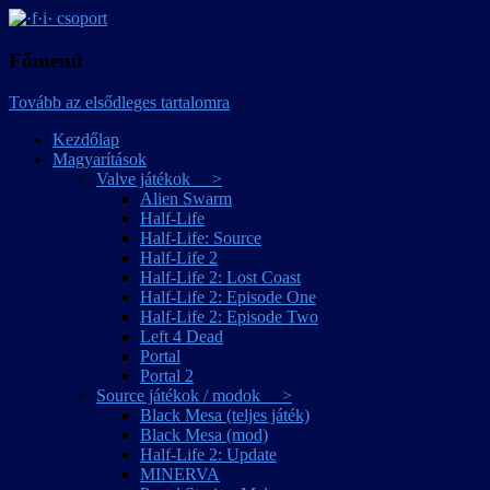
játékmagyarítások
·f·i· csoport
Főmenü
Tovább az elsődleges tartalomra
Kezdőlap
Magyarítások
Valve játékok >
Alien Swarm
Half-Life
Half-Life: Source
Half-Life 2
Half-Life 2: Lost Coast
Half-Life 2: Episode One
Half-Life 2: Episode Two
Left 4 Dead
Portal
Portal 2
Source játékok / modok >
Black Mesa (teljes játék)
Black Mesa (mod)
Half-Life 2: Update
MINERVA