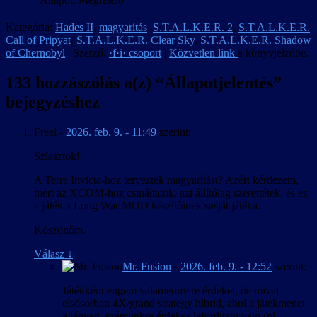
Kategória:
Hades II
,
magyarítás
,
S.T.A.L.K.E.R. 2
,
S.T.A.L.K.E.R.
Call of Pripyat
,
S.T.A.L.K.E.R. Clear Sky
,
S.T.A.L.K.E.R. Shadow
of Chernobyl
| Szerző:
·f·i· csoport
|
Közvetlen link
a könyvjelzőbe.
133 hozzászólás a(z) “
Állapotjelentés
”
bejegyzéshez
Freel
-
2026. feb. 9. - 11:49
szerint:
Sziasztok!
A Terra Invicta-hoz terveztek magyarítást? Azért kérdezem,
mert az XCOM-hoz csináltatok, azt állítólag szerettétek, és ez
a játék a Long War MOD készítőinek sasját játéka.
Köszönöm.
Válasz
↓
Mr. Fusion
-
2026. feb. 9. - 12:52
szerint:
Játékként engem valamennyire érdekel, de mivel
elsősorban 4X/grand strategy hibrid, ahol a játékmenet
a lényeg, számunkra érdekes lefordítani való (pl.