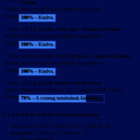
Edition
Projekt:
Játékszöveg és kezelőfelület magyarítása.
Állapot:
100%
– Kiadva.
Játék:
S.T.A.L.K.E.R.: Clear Sky – Enhanced Edition
Projekt:
Játékszöveg és kezelőfelület magyarítása.
Állapot:
100%
– Kiadva.
Játék:
S.T.A.L.K.E.R.: Call of Pripyat – Enhanced Edition
Projekt:
Játékszöveg és kezelőfelület magyarítása.
Állapot:
100%
– Kiadva.
Játék:
S.T.A.L.K.E.R. Shadow of Chernobyl
Projekt:
Feliratozás illesztése a SoC Complete 2009 modhoz
Állapot:
79%
– A csomag tartalmának kialakítása.
S.T.A.L.K.E.R. 2: Heart of Chornobyl állapot
Játékverzió:
1.9.0(?) “Sealed Truth” – 2026. 04. 14.
Magyarítás:
1.08 (1.9.0) – 2026. 04. 19.
Állapot:
Megfelelő