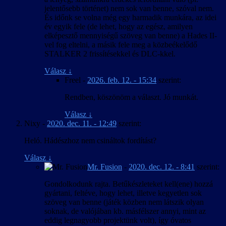
jelentősebb történet) nem sok van benne, szóval nem.
És időnk se volna még egy harmadik munkára, az idei
év egyik fele (de lehet, hogy az egész, amilyen
elképesztő mennyiségű szöveg van benne) a Hades II-
vel fog eltelni, a másik fele meg a közbeékelődő
STALKER 2 frissítésekkel és DLC-kkel.
Válasz
↓
Freel
-
2026. feb. 12. - 15:34
szerint:
Rendben, köszönöm a választ. Jó munkát.
Válasz
↓
Nixy
-
2020. dec. 11. - 12:49
szerint:
Heló. Hádészhoz nem csináltok fordítást?
Válasz
↓
Mr. Fusion
-
2020. dec. 12. - 8:41
szerint:
Gondolkodunk rajta. Betűkészleteket kell(ene) hozzá
gyártani, feltéve, hogy lehet, illetve kegyetlen sok
szöveg van benne (játék közben nem látszik olyan
soknak, de valójában kb. másfélszer annyi, mint az
eddig legnagyobb projektünk volt), így óvatos