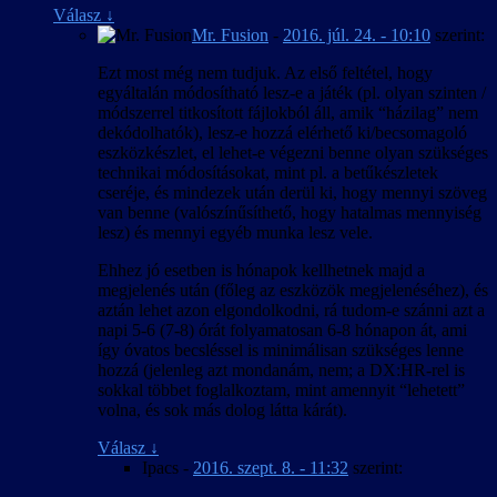
Válasz
↓
Mr. Fusion
-
2016. júl. 24. - 10:10
szerint:
Ezt most még nem tudjuk. Az első feltétel, hogy
egyáltalán módosítható lesz-e a játék (pl. olyan szinten /
módszerrel titkosított fájlokból áll, amik “házilag” nem
dekódolhatók), lesz-e hozzá elérhető ki/becsomagoló
eszközkészlet, el lehet-e végezni benne olyan szükséges
technikai módosításokat, mint pl. a betűkészletek
cseréje, és mindezek után derül ki, hogy mennyi szöveg
van benne (valószínűsíthető, hogy hatalmas mennyiség
lesz) és mennyi egyéb munka lesz vele.
Ehhez jó esetben is hónapok kellhetnek majd a
megjelenés után (főleg az eszközök megjelenéséhez), és
aztán lehet azon elgondolkodni, rá tudom-e szánni azt a
napi 5-6 (7-8) órát folyamatosan 6-8 hónapon át, ami
így óvatos becsléssel is minimálisan szükséges lenne
hozzá (jelenleg azt mondanám, nem; a DX:HR-rel is
sokkal többet foglalkoztam, mint amennyit “lehetett”
volna, és sok más dolog látta kárát).
Válasz
↓
Ipacs
-
2016. szept. 8. - 11:32
szerint: