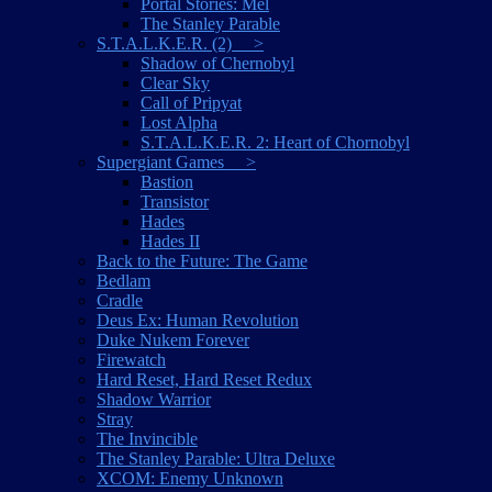
Portal Stories: Mel
The Stanley Parable
S.T.A.L.K.E.R. (2) >
Shadow of Chernobyl
Clear Sky
Call of Pripyat
Lost Alpha
S.T.A.L.K.E.R. 2: Heart of Chornobyl
Supergiant Games >
Bastion
Transistor
Hades
Hades II
Back to the Future: The Game
Bedlam
Cradle
Deus Ex: Human Revolution
Duke Nukem Forever
Firewatch
Hard Reset, Hard Reset Redux
Shadow Warrior
Stray
The Invincible
The Stanley Parable: Ultra Deluxe
XCOM: Enemy Unknown