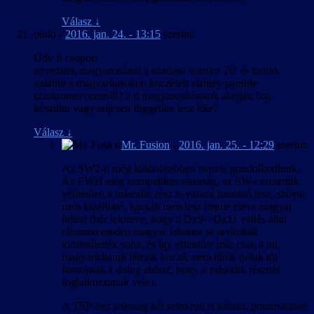
Válasz
↓
pinki
-
2016. jan. 24. - 13:15
szerint:
Üdv fi csoport
tervezitek magyarosítani a shadow warrior 2t? és tudtok
valamit a magyaritasokon közzétett stanley parable
szinkrontervezetről? a ti magyarosításotok alapján fog
készülni vagy teljesen független lesz tőle?
Válasz
↓
Mr. Fusion
-
2016. jan. 25. - 12:29
szerint:
Az SW2-n még különösebben nem is gondolkodtunk.
Az FWH elég szimpatikus társaság, az SW-t szerettük,
vélhetően a második rész is valami hasonló lesz, szóval
nem kizárható, hacsak nem lesz benne eleve magyar
felirat (bár tekintve, hogy a Dx9->Dx11 váltás által
elrontott eredeti magyar feliratot se javították
ki/frissítették soha, és így effektíve már csak a mi
magyarításunk létezik hozzá, nem tűnik nekik túl
fontosnak a dolog ahhoz, hogy a második résznél
foglalkozzanak vele).
A TSP-hez jelenleg két szinkron is készül, pontosabban