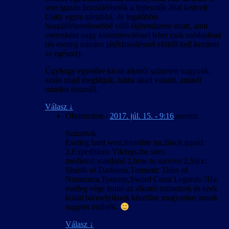
sem igazán hozzáférhetők a fejlesztők által kedvelt
Unity egyre zártabbá, de legalábbis
hozzáférhetetlenebbé váló fájlrendszere miatt, amit
esetenként nagy kínszenvedéssel lehet csak módosítani
(és esetleg minden játékfrissítésnél elölről kell kezdeni
az egészet).
Úgyhogy egyelőre kicsit alkotói szüneten vagyunk,
aztán majd meglátjuk, hátha akad valami, aminél
minden összeáll.
Válasz
↓
Obstruction
-
2017. júl. 15. - 9:16
szerint:
Sziasztok
Esetleg hard west,invisible inc,black guard
2,Expeditions Vikings,the sims
mediaval,wastland 2,how to survive 2,Styx:
Shards of Darkness,Torment: Tides of
Numenera,Tyranny,Sword Coast Legends ?Ha
esetleg vége lenne az alkotói szünetnek és ezek
közül bármelyiknek készülne magyaritas annak
nagyon örülnék.
Válasz
↓