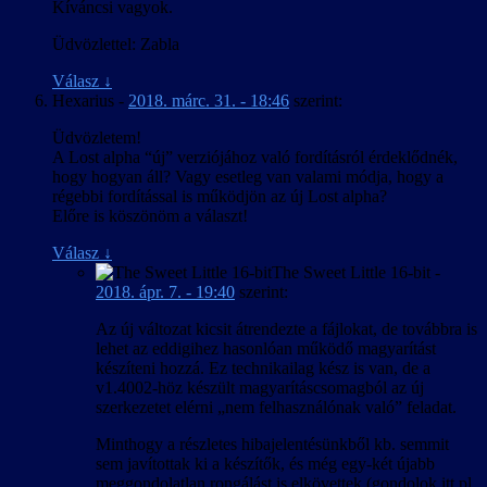
Kíváncsi vagyok.
Üdvözlettel: Zabla
Válasz
↓
Hexarius
-
2018. márc. 31. - 18:46
szerint:
Üdvözletem!
A Lost alpha “új” verziójához való fordításról érdeklődnék,
hogy hogyan áll? Vagy esetleg van valami módja, hogy a
régebbi fordítással is működjön az új Lost alpha?
Előre is köszönöm a választ!
Válasz
↓
The Sweet Little 16-bit
-
2018. ápr. 7. - 19:40
szerint:
Az új változat kicsit átrendezte a fájlokat, de továbbra is
lehet az eddigihez hasonlóan működő magyarítást
készíteni hozzá. Ez technikailag kész is van, de a
v1.4002-höz készült magyarításcsomagból az új
szerkezetet elérni „nem felhasználónak való” feladat.
Minthogy a részletes hibajelentésünkből kb. semmit
sem javítottak ki a készítők, és még egy-két újabb
meggondolatlan rongálást is elkövettek (gondolok itt pl.