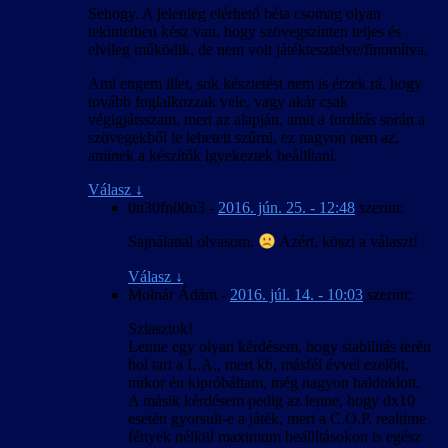
Sehogy. A jelenleg elérhető béta csomag olyan
tekintetben kész van, hogy szövegszinten teljes és
elvileg működik, de nem volt játéktesztelve/finomítva.
Ami engem illet, sok késztetést nem is érzek rá, hogy
tovább foglalkozzak vele, vagy akár csak
végigjátsszam, mert az alapján, amit a fordítás során a
szövegekből le lehetett szűrni, ez nagyon nem az,
aminek a készítők igyekeztek beállítani.
Válasz
↓
0n30fn00n3
-
2016. jún. 25. - 12:48
szerint:
Sajnálattal olvasom.
Azért, köszi a választ!
Válasz
↓
Molnár Ádám
-
2016. júl. 14. - 10:03
szerint:
Sziasztok!
Lenne egy olyan kérdésem, hogy stabilitás terén
hol tart a L.A., mert kb. másfél évvel ezelőtt,
mikor én kipróbáltam, még nagyon haldoklott.
A másik kérdésem pedig az lenne, hogy dx10
esetén gyorsult-e a játék, mert a C.O.P. realtime
fények nélkül maximum beállításokon is egész