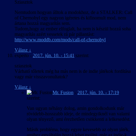
Sziasztok
Nemtudom hogyan álltok a modokhoz, de a STALKER: Call
of Chernobyl egy nagyon igéretes és kifinomult mod, nem
ártana hozzá magyarítás sem.
Tudom,hogy az ember elfoglalt, ha nem is készül hozzá soha
magyarítás azért vessetek rá pár pillantást:
http://www.moddb.com/mods/call-of-chernobyl
Válasz
↓
experto
-
2017. jún. 10. - 15:41
szerint:
sziasztok
Várható tőletek még ha más nem is de indie játékok fordítása
vagy már visszavonultatok?
Válasz
↓
Mr. Fusion
-
2017. jún. 10. - 17:19
szerint:
Van ugyan néhány dolog, amin gondolkodunk már
rövidebb-hosszabb ideje, de mindegyiknél van valami
olyan tényező, ami érezhetően csökkenti a lelkesedést.
Másik probléma, hogy egyre kevesebb az olyan játék,
amihez egyáltalán hozzá lehet nyúlni, már az indie-k