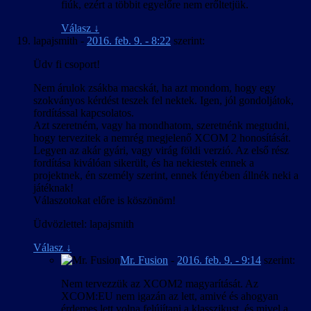
fiúk, ezért a többit egyelőre nem erőltetjük.
Válasz
↓
lapajsmith
-
2016. feb. 9. - 8:22
szerint:
Üdv fi csoport!
Nem árulok zsákba macskát, ha azt mondom, hogy egy
szokványos kérdést teszek fel nektek. Igen, jól gondoljátok,
fordítással kapcsolatos.
Azt szeretném, vagy ha mondhatom, szeretnénk megtudni,
hogy tervezitek a nemrég megjelenő XCOM 2 honosítását.
Legyen az akár gyári, vagy virág földi verzió. Az első rész
fordítása kiválóan sikerült, és ha nekiestek ennek a
projektnek, én személy szerint, ennek fényében állnék neki a
játéknak!
Válaszotokat előre is köszönöm!
Üdvözlettel: lapajsmith
Válasz
↓
Mr. Fusion
-
2016. feb. 9. - 9:14
szerint:
Nem tervezzük az XCOM2 magyarítását. Az
XCOM:EU nem igazán az lett, amivé és ahogyan
érdemes lett volna felújítani a klasszikust, és mivel a