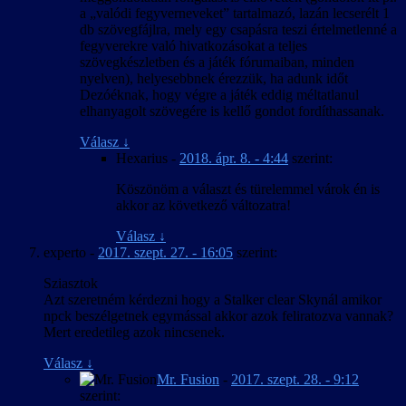
a „valódi fegyverneveket” tartalmazó, lazán lecserélt 1
db szövegfájlra, mely egy csapásra teszi értelmetlenné a
fegyverekre való hivatkozásokat a teljes
szövegkészletben és a játék fórumaiban, minden
nyelven), helyesebbnek érezzük, ha adunk időt
Dezóéknak, hogy végre a játék eddig méltatlanul
elhanyagolt szövegére is kellő gondot fordíthassanak.
Válasz
↓
Hexarius
-
2018. ápr. 8. - 4:44
szerint:
Köszönöm a választ és türelemmel várok én is
akkor az következő változatra!
Válasz
↓
experto
-
2017. szept. 27. - 16:05
szerint:
Sziasztok
Azt szeretném kérdezni hogy a Stalker clear Skynál amikor
npck beszélgetnek egymással akkor azok feliratozva vannak?
Mert eredetileg azok nincsenek.
Válasz
↓
Mr. Fusion
-
2017. szept. 28. - 9:12
szerint: