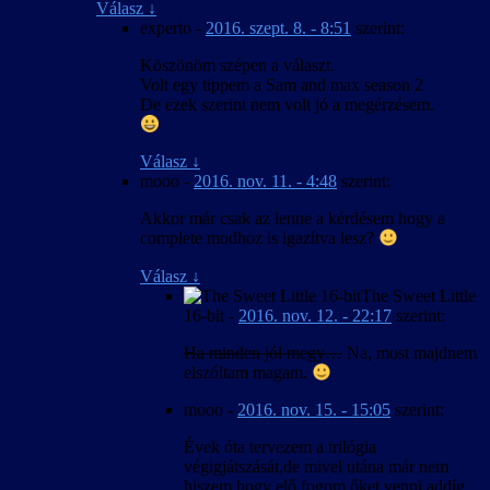
Válasz
↓
experto
-
2016. szept. 8. - 8:51
szerint:
Köszönöm szépen a választ.
Volt egy tippem a Sam and max season 2
De ezek szerint nem volt jó a megérzésem.
Válasz
↓
mooo
-
2016. nov. 11. - 4:48
szerint:
Akkor már csak az lenne a kérdésem hogy a
complete modhoz is igazítva lesz?
Válasz
↓
The Sweet Little
16-bit
-
2016. nov. 12. - 22:17
szerint:
Ha minden jól megy…
Na, most majdnem
elszóltam magam.
mooo
-
2016. nov. 15. - 15:05
szerint:
Évek óta tervezem a trilógia
végigjátszását,de mivel utána már nem
hiszem hogy elő fogom őket venni addíg