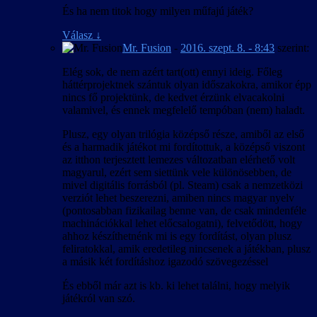
És ha nem titok hogy milyen műfajú játék?
Válasz
↓
Mr. Fusion
-
2016. szept. 8. - 8:43
szerint:
Elég sok, de nem azért tart(ott) ennyi ideig. Főleg
háttérprojektnek szántuk olyan időszakokra, amikor épp
nincs fő projektünk, de kedvet érzünk elvacakolni
valamivel, és ennek megfelelő tempóban (nem) haladt.
Plusz, egy olyan trilógia középső része, amiből az első
és a harmadik játékot mi fordítottuk, a középső viszont
az itthon terjesztett lemezes változatban elérhető volt
magyarul, ezért sem siettünk vele különösebben, de
mivel digitális forrásból (pl. Steam) csak a nemzetközi
verziót lehet beszerezni, amiben nincs magyar nyelv
(pontosabban fizikailag benne van, de csak mindenféle
machinációkkal lehet előcsalogatni), felvetődött, hogy
ahhoz készíthetnénk mi is egy fordítást, olyan plusz
feliratokkal, amik eredetileg nincsenek a játékban, plusz
a másik két fordításhoz igazodó szövegezéssel
És ebből már azt is kb. ki lehet találni, hogy melyik
játékról van szó.