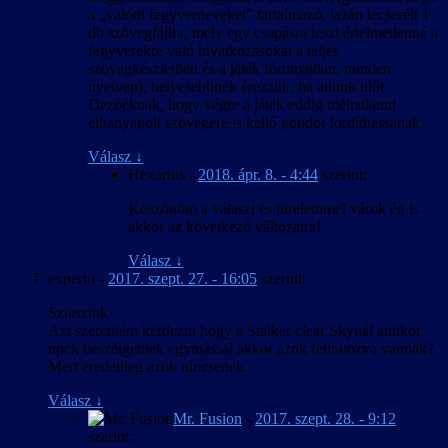
a „valódi fegyverneveket” tartalmazó, lazán lecserélt 1
db szövegfájlra, mely egy csapásra teszi értelmetlenné a
fegyverekre való hivatkozásokat a teljes
szövegkészletben és a játék fórumaiban, minden
nyelven), helyesebbnek érezzük, ha adunk időt
Dezóéknak, hogy végre a játék eddig méltatlanul
elhanyagolt szövegére is kellő gondot fordíthassanak.
Válasz
↓
Hexarius
-
2018. ápr. 8. - 4:44
szerint:
Köszönöm a választ és türelemmel várok én is
akkor az következő változatra!
Válasz
↓
experto
-
2017. szept. 27. - 16:05
szerint:
Sziasztok
Azt szeretném kérdezni hogy a Stalker clear Skynál amikor
npck beszélgetnek egymással akkor azok feliratozva vannak?
Mert eredetileg azok nincsenek.
Válasz
↓
Mr. Fusion
-
2017. szept. 28. - 9:12
szerint: