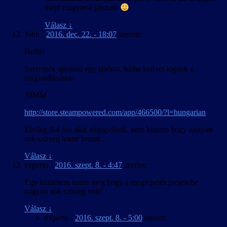
majd magyarul játszani
Válasz
↓
John
-
2016. dec. 22. - 18:07
szerint:
Helló!
Szeretnék ajánlani egy játékot, hátha kedvet kaptok a
magyarításásra:
35MM
http://store.steampowered.com/app/466500/?l=hungarian
Elvileg 3-4 óra alatt végigvihető, nem hiszem hogy annyira
sok szöveg lenne benne..
Válasz
↓
experto
-
2016. szept. 8. - 4:47
szerint:
Egy kérdésem lenne még hogy a meglepetés projektbe
nagyon sok szöveg volt?
Válasz
↓
experto
-
2016. szept. 8. - 5:00
szerint: