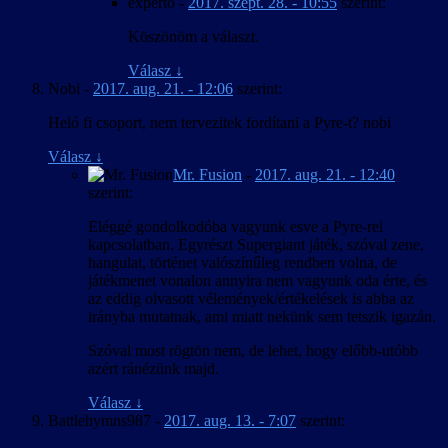
experto
-
2017. szept. 28. - 10:55
szerint:
Köszönöm a választ.
Válasz
↓
Nobi
-
2017. aug. 21. - 12:06
szerint:
Heló fi csoport, nem tervezitek fordítani a Pyre-t? nobi
Válasz
↓
Mr. Fusion
-
2017. aug. 21. - 12:40
szerint:
Eléggé gondolkodóba vagyunk esve a Pyre-rel
kapcsolatban. Egyrészt Supergiant játék, szóval zene,
hangulat, történet valószínűleg rendben volna, de
játékmenet vonalon annyira nem vagyunk oda érte, és
az eddig olvasott vélemények/értékelések is abba az
irányba mutatnak, ami miatt nekünk sem tetszik igazán.
Szóval most rögtön nem, de lehet, hogy előbb-utóbb
azért ránézünk majd.
Válasz
↓
Battlehymns987
-
2017. aug. 13. - 7:07
szerint: