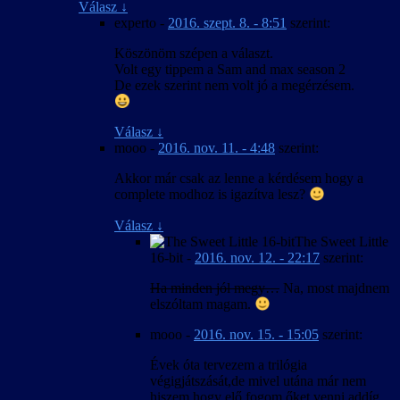
Válasz
↓
experto
-
2016. szept. 8. - 8:51
szerint:
Köszönöm szépen a választ.
Volt egy tippem a Sam and max season 2
De ezek szerint nem volt jó a megérzésem.
Válasz
↓
mooo
-
2016. nov. 11. - 4:48
szerint:
Akkor már csak az lenne a kérdésem hogy a
complete modhoz is igazítva lesz?
Válasz
↓
The Sweet Little
16-bit
-
2016. nov. 12. - 22:17
szerint:
Ha minden jól megy…
Na, most majdnem
elszóltam magam.
mooo
-
2016. nov. 15. - 15:05
szerint:
Évek óta tervezem a trilógia
végigjátszását,de mivel utána már nem
hiszem hogy elő fogom őket venni addíg