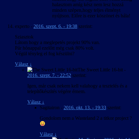
halasztom amíg kész nem lesz hozzá
minden szépen,hogy teljes élményt
nyújtson. Előre is ezer köszönet és hála!
experto
-
2016. szept. 6. - 19:38
szerint:
Sziasztok
Látom hogy a meglepetés projekt 90% van.
Pár hónappal ezelőtt még csak 80% volt.
Végül tényleg el fog készülni?
Válasz
↓
The Sweet Little 16-bit
-
2016. szept. 7. - 22:52
szerint:
Igen, már csak nekem kell valahogy a tesztelés és a
telepítőkészítés végére érnem.
Válasz
↓
Sagitairon
-
2016. okt. 13. - 19:33
szerint:
Gondolom nem a Wasteland 2 a titkor project ?
Válasz
↓