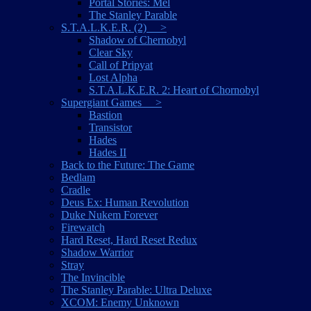
Portal Stories: Mel
The Stanley Parable
S.T.A.L.K.E.R. (2) >
Shadow of Chernobyl
Clear Sky
Call of Pripyat
Lost Alpha
S.T.A.L.K.E.R. 2: Heart of Chornobyl
Supergiant Games >
Bastion
Transistor
Hades
Hades II
Back to the Future: The Game
Bedlam
Cradle
Deus Ex: Human Revolution
Duke Nukem Forever
Firewatch
Hard Reset, Hard Reset Redux
Shadow Warrior
Stray
The Invincible
The Stanley Parable: Ultra Deluxe
XCOM: Enemy Unknown