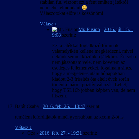
stabilan fut, viszont ezt a fent említett játékról
nem lehet elmondani
Válaszotokat előre is köszönöm!
Válasz
↓
Mr. Fusion
-
2016. júl. 15. -
9:08
szerint:
Ezt a játékkal foglalkozó fórumok
valamelyikén kellene megkérdezni, mivel
nekünk semmi közünk a játékhoz. Én soha
nem játszottam vele, nem követem az
esetleges fejleményeket, fogalmam sincs,
hogy a megjelenés utáni hónapokban
kiadott 2-3 frissítés óta eltelt évek során
történt-e bármi pozitív változás. Lehet,
hogy TSL16b jobban képben van, de nem
hiszem.
Barát Csaba
-
2016. feb. 26. - 13:47
szerint:
remélem lefordítjátok minél gyorsabban az xcom 2-őt is
Válasz
↓
Gza
-
2016. feb. 27. - 19:31
szerint: