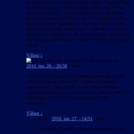
az egyik biztosan készül, a másik, hogyan fogalmazzak
diplomatikusan, a magyar viszonyokhoz képest kissé
túl optimistán áll a “profi színésszel, profi stúdióban,
profi minőségben” tervből eredő több százezer forintos
gyártási költség fedezetének előteremtéséhez, szóval
kétlem, hogy abból bármi is lesz. A kérdésre válaszul:
mindketten megkapták a mi magyarításunk szövegének
egy átdolgozott változatát, szóval lényegében az alapján
készül.
Válasz
↓
The Sweet Little 16-bit
-
2016. jan. 26. - 20:58
szerint:
Annyit tennék hozzá, hogy
lostprophet
(aki velünk
ellentétben kapcsolatban áll a rakétán közlekedő
vaddisznóval, úgy is, mint Flying Wild Hog) már
bejelentette, hogy lesz magyar nyelv a Shadow Warrior
2-ben, így nem kizárt, hogy azzal együtt fog
megjelenni.
Válasz
↓
pinki
-
2016. jan. 27. - 14:51
szerint:
életcélnak tűzte ki h mindenbe belerondítcson?