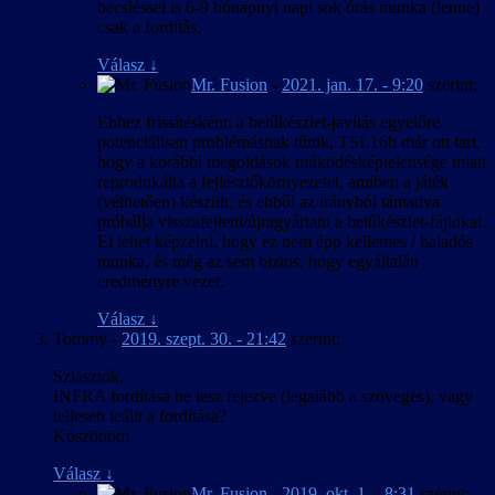
becsléssel is 6-9 hónapnyi napi sok órás munka (lenne)
csak a fordítás.
Válasz
↓
Mr. Fusion
-
2021. jan. 17. - 9:20
szerint:
Ehhez frissítésként: a betűkészlet-javítás egyelőre
potenciálisan problémásnak tűnik, TSL16b már ott tart,
hogy a korábbi megoldások működésképtelensége miatt
reprodukálta a fejlesztőkörnyezetet, amiben a játék
(vélhetően) készült, és ebből az irányból támadva
próbálja visszafejteni/újragyártani a betűkészlet-fájlokat.
El lehet képzelni, hogy ez nem épp kellemes / haladós
munka, és még az sem biztos, hogy egyáltalán
eredményre vezet.
Válasz
↓
Tommy
-
2019. szept. 30. - 21:42
szerint:
Sziasztok,
INFRA fordítása be lesz fejezve (legalább a szöveges), vagy
teljesen leállt a fordítása?
Köszönöm
Válasz
↓
Mr. Fusion
-
2019. okt. 1. - 8:31
szerint: