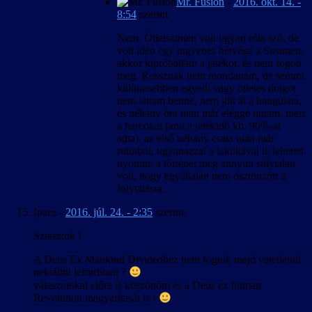
Mr. Fusion
-
2016. okt. 14. -
8:54
szerint:
Nem. Ötletszinten volt ugyan róla szó, de
volt idén egy ingyenes hétvége a Steamen,
akkor kipróbáltam a játékot, és nem fogott
meg. Rossznak nem mondanám, de semmi
különösebben egyedi vagy ötletes dolgot
nem láttam benne, nem jött át a hangulata,
és néhány óra után már eléggé untam, mert
a harcokat (ami a játékidő kb. 90%-át
adta). az első néhány csata után már
rutinból, ugyanazzal a taktikával le lehetett
nyomni, a történet meg annyira súlytalan
volt, hogy egyáltalán nem ösztönzött a
folytatásra.
Ipacs
-
2016. júl. 24. - 2:35
szerint:
Sziasztok !
A Deus Ex Mankind Dividedhez nem fogtok majd véletlenül
nekiállni lefordítani ?
válaszotokat előre is köszönöm és a Deus ex human
Revolution magyarítását is !