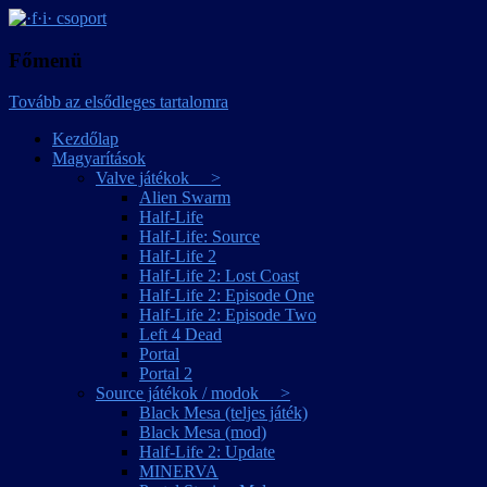
játékmagyarítások
·f·i· csoport
Főmenü
Tovább az elsődleges tartalomra
Kezdőlap
Magyarítások
Valve játékok >
Alien Swarm
Half-Life
Half-Life: Source
Half-Life 2
Half-Life 2: Lost Coast
Half-Life 2: Episode One
Half-Life 2: Episode Two
Left 4 Dead
Portal
Portal 2
Source játékok / modok >
Black Mesa (teljes játék)
Black Mesa (mod)
Half-Life 2: Update
MINERVA