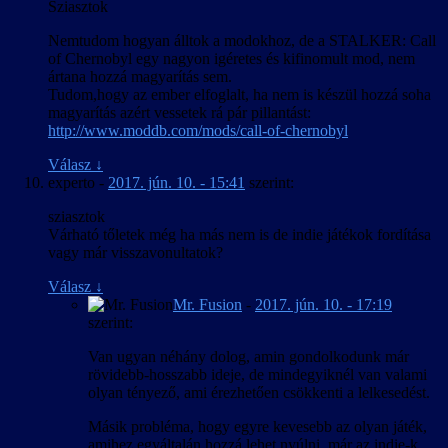
Sziasztok
Nemtudom hogyan álltok a modokhoz, de a STALKER: Call
of Chernobyl egy nagyon igéretes és kifinomult mod, nem
ártana hozzá magyarítás sem.
Tudom,hogy az ember elfoglalt, ha nem is készül hozzá soha
magyarítás azért vessetek rá pár pillantást:
http://www.moddb.com/mods/call-of-chernobyl
Válasz
↓
experto
-
2017. jún. 10. - 15:41
szerint:
sziasztok
Várható tőletek még ha más nem is de indie játékok fordítása
vagy már visszavonultatok?
Válasz
↓
Mr. Fusion
-
2017. jún. 10. - 17:19
szerint:
Van ugyan néhány dolog, amin gondolkodunk már
rövidebb-hosszabb ideje, de mindegyiknél van valami
olyan tényező, ami érezhetően csökkenti a lelkesedést.
Másik probléma, hogy egyre kevesebb az olyan játék,
amihez egyáltalán hozzá lehet nyúlni, már az indie-k