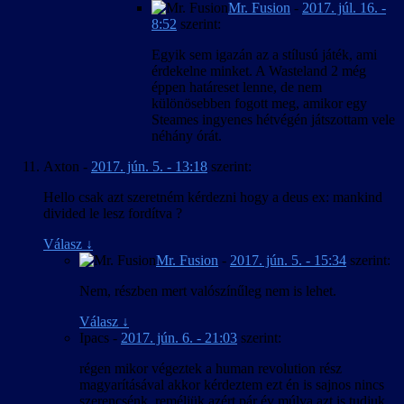
Mr. Fusion
-
2017. júl. 16. -
8:52
szerint:
Egyik sem igazán az a stílusú játék, ami
érdekelne minket. A Wasteland 2 még
éppen határeset lenne, de nem
különösebben fogott meg, amikor egy
Steames ingyenes hétvégén játszottam vele
néhány órát.
Axton
-
2017. jún. 5. - 13:18
szerint:
Hello csak azt szeretném kérdezni hogy a deus ex: mankind
divided le lesz fordítva ?
Válasz
↓
Mr. Fusion
-
2017. jún. 5. - 15:34
szerint:
Nem, részben mert valószínűleg nem is lehet.
Válasz
↓
Ipacs
-
2017. jún. 6. - 21:03
szerint:
régen mikor végeztek a human revolution rész
magyarításával akkor kérdeztem ezt én is sajnos nincs
szerencsénk ,reméljük azért pár év múlva azt is tudjuk