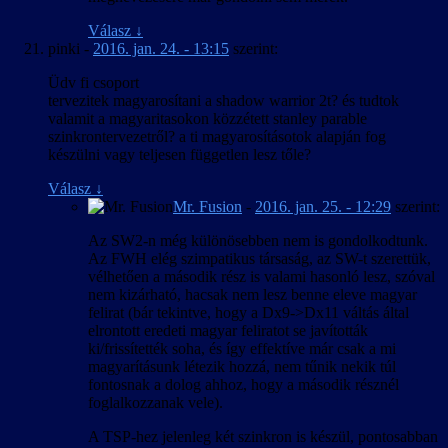
Válasz
↓
pinki
-
2016. jan. 24. - 13:15
szerint:
Üdv fi csoport
tervezitek magyarosítani a shadow warrior 2t? és tudtok
valamit a magyaritasokon közzétett stanley parable
szinkrontervezetről? a ti magyarosításotok alapján fog
készülni vagy teljesen független lesz tőle?
Válasz
↓
Mr. Fusion
-
2016. jan. 25. - 12:29
szerint:
Az SW2-n még különösebben nem is gondolkodtunk.
Az FWH elég szimpatikus társaság, az SW-t szerettük,
vélhetően a második rész is valami hasonló lesz, szóval
nem kizárható, hacsak nem lesz benne eleve magyar
felirat (bár tekintve, hogy a Dx9->Dx11 váltás által
elrontott eredeti magyar feliratot se javították
ki/frissítették soha, és így effektíve már csak a mi
magyarításunk létezik hozzá, nem tűnik nekik túl
fontosnak a dolog ahhoz, hogy a második résznél
foglalkozzanak vele).
A TSP-hez jelenleg két szinkron is készül, pontosabban