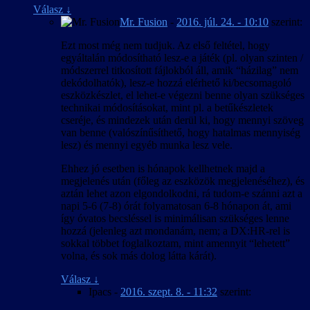
Válasz
↓
Mr. Fusion
-
2016. júl. 24. - 10:10
szerint:
Ezt most még nem tudjuk. Az első feltétel, hogy
egyáltalán módosítható lesz-e a játék (pl. olyan szinten /
módszerrel titkosított fájlokból áll, amik “házilag” nem
dekódolhatók), lesz-e hozzá elérhető ki/becsomagoló
eszközkészlet, el lehet-e végezni benne olyan szükséges
technikai módosításokat, mint pl. a betűkészletek
cseréje, és mindezek után derül ki, hogy mennyi szöveg
van benne (valószínűsíthető, hogy hatalmas mennyiség
lesz) és mennyi egyéb munka lesz vele.
Ehhez jó esetben is hónapok kellhetnek majd a
megjelenés után (főleg az eszközök megjelenéséhez), és
aztán lehet azon elgondolkodni, rá tudom-e szánni azt a
napi 5-6 (7-8) órát folyamatosan 6-8 hónapon át, ami
így óvatos becsléssel is minimálisan szükséges lenne
hozzá (jelenleg azt mondanám, nem; a DX:HR-rel is
sokkal többet foglalkoztam, mint amennyit “lehetett”
volna, és sok más dolog látta kárát).
Válasz
↓
Ipacs
-
2016. szept. 8. - 11:32
szerint: