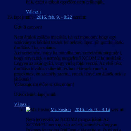
fiúk, ezért a többit egyelőre nem erőltetjük.
Válasz
↓
lapajsmith
-
2016. feb. 9. - 8:22
szerint:
Üdv fi csoport!
Nem árulok zsákba macskát, ha azt mondom, hogy egy
szokványos kérdést teszek fel nektek. Igen, jól gondoljátok,
fordítással kapcsolatos.
Azt szeretném, vagy ha mondhatom, szeretnénk megtudni,
hogy tervezitek a nemrég megjelenő XCOM 2 honosítását.
Legyen az akár gyári, vagy virág földi verzió. Az első rész
fordítása kiválóan sikerült, és ha nekiestek ennek a
projektnek, én személy szerint, ennek fényében állnék neki a
játéknak!
Válaszotokat előre is köszönöm!
Üdvözlettel: lapajsmith
Válasz
↓
Mr. Fusion
-
2016. feb. 9. - 9:14
szerint:
Nem tervezzük az XCOM2 magyarítását. Az
XCOM:EU nem igazán az lett, amivé és ahogyan
érdemes lett volna felújítani a klasszikust, és mivel a