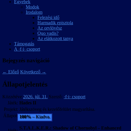
Egyebek
Modok
Irodalom
Felezési idő
Harmadik episztola
Az orvlövész
Quo vadis?
Az elátkozott tanya
Támogatás
A ·f·i· csoport
Bejegyzés navigáció
←
Előző
Következő
→
Állapotjelentés
Közzétéve
2026. júl. 31.
Szerző:
·f·i· csoport
Játék:
Hades II
Projekt:
Játékszöveg és kezelőfelület magyarítása.
Állapot:
100%
– Kiadva.
S.T.A.L.K.E.R.: Shadow of Chornobyl – Enhanced
Játék: