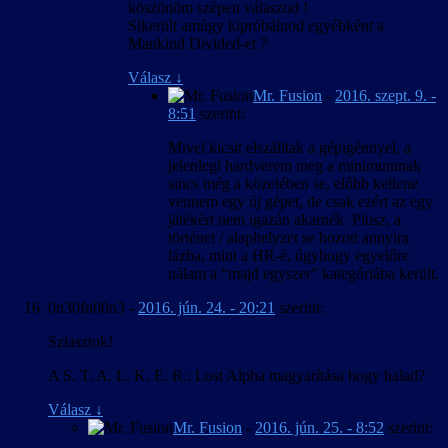
köszönöm szépen válaszod !
Sikerült amúgy kipróbálnod egyébként a
Mankind Divided-et ?
Válasz
↓
Mr. Fusion
-
2016. szept. 9. -
8:51
szerint:
Mivel kicsit elszálltak a gépigénnyel, a
jelenlegi hardverem meg a minimumnak
sincs még a közelében se, előbb kellene
vennem egy új gépet, de csak ezért az egy
játékért nem igazán akarnék. Plusz, a
történet / alaphelyzet se hozott annyira
lázba, mint a HR-é, úgyhogy egyelőre
nálam a “majd egyszer” kategóriába került.
0n30fn00n3
-
2016. jún. 24. - 20:21
szerint:
Sziasztok!
A S. T. A. L. K. E. R.: Lost Alpha magyarítása hogy halad?
Válasz
↓
Mr. Fusion
-
2016. jún. 25. - 8:52
szerint: