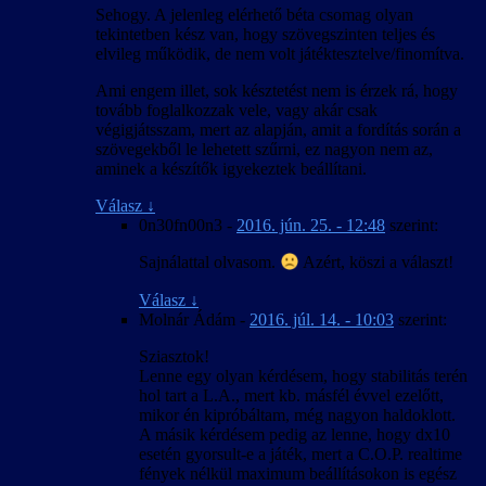
Sehogy. A jelenleg elérhető béta csomag olyan
tekintetben kész van, hogy szövegszinten teljes és
elvileg működik, de nem volt játéktesztelve/finomítva.
Ami engem illet, sok késztetést nem is érzek rá, hogy
tovább foglalkozzak vele, vagy akár csak
végigjátsszam, mert az alapján, amit a fordítás során a
szövegekből le lehetett szűrni, ez nagyon nem az,
aminek a készítők igyekeztek beállítani.
Válasz
↓
0n30fn00n3
-
2016. jún. 25. - 12:48
szerint:
Sajnálattal olvasom.
Azért, köszi a választ!
Válasz
↓
Molnár Ádám
-
2016. júl. 14. - 10:03
szerint:
Sziasztok!
Lenne egy olyan kérdésem, hogy stabilitás terén
hol tart a L.A., mert kb. másfél évvel ezelőtt,
mikor én kipróbáltam, még nagyon haldoklott.
A másik kérdésem pedig az lenne, hogy dx10
esetén gyorsult-e a játék, mert a C.O.P. realtime
fények nélkül maximum beállításokon is egész