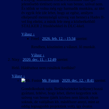
jelentősebb történet) nem sok van benne, szóval nem.
És időnk se volna még egy harmadik munkára, az idei
év egyik fele (de lehet, hogy az egész, amilyen
elképesztő mennyiségű szöveg van benne) a Hades II-
vel fog eltelni, a másik fele meg a közbeékelődő
STALKER 2 frissítésekkel és DLC-kkel.
Válasz
↓
Freel
-
2026. feb. 12. - 15:34
szerint:
Rendben, köszönöm a választ. Jó munkát.
Válasz
↓
Nixy
-
2020. dec. 11. - 12:49
szerint:
Heló. Hádészhoz nem csináltok fordítást?
Válasz
↓
Mr. Fusion
-
2020. dec. 12. - 8:41
szerint:
Gondolkodunk rajta. Betűkészleteket kell(ene) hozzá
gyártani, feltéve, hogy lehet, illetve kegyetlen sok
szöveg van benne (játék közben nem látszik olyan
soknak, de valójában kb. másfélszer annyi, mint az
eddig legnagyobb projektünk volt), így óvatos