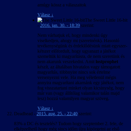
amúgy kössz a válaszaitok
Válasz
↓
The Sweet Little 16-bit
-
2016. jan. 30. - 18:39
szerint:
Nem várhatjuk el, hogy mindenki úgy
viselkedjen, ahogy mi (szeretnénk). Hasonló
tevékenységünk és érdeklődésünk miatt egyszer-
kétszer előfordult, hogy ugyanazt a játékot
szemeltük ki magyarításra, de nem szeretünk és
nem akarunk veszekedni. Amit
lostprophet
készít, az általában hivatalos vagy támogatott
magyarítás, többnyire nincs sok értelme
versenyezni vele. Ha meg véletlenül mégis
annyira magyarítani akarnánk egy játékot, nem
fog visszatartani minket olyan kicsinység, hogy
már van (vagy állítólag valamikor talán majd
lesz) hozzá valamilyen magyar szöveg.
Válasz
↓
Deadhead
-
2015. aug. 25. - 22:40
szerint:
83% a DC és tesztelés? Tudom hogy szeptember 2. fele, de
elképzelhető hogy még sincs időm újra kipörgetni az első