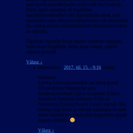
sem igazán hozzáférhetők a fejlesztők által kedvelt
Unity egyre zártabbá, de legalábbis
hozzáférhetetlenebbé váló fájlrendszere miatt, amit
esetenként nagy kínszenvedéssel lehet csak módosítani
(és esetleg minden játékfrissítésnél elölről kell kezdeni
az egészet).
Úgyhogy egyelőre kicsit alkotói szüneten vagyunk,
aztán majd meglátjuk, hátha akad valami, aminél
minden összeáll.
Válasz
↓
Obstruction
-
2017. júl. 15. - 9:16
szerint:
Sziasztok
Esetleg hard west,invisible inc,black guard
2,Expeditions Vikings,the sims
mediaval,wastland 2,how to survive 2,Styx:
Shards of Darkness,Torment: Tides of
Numenera,Tyranny,Sword Coast Legends ?Ha
esetleg vége lenne az alkotói szünetnek és ezek
közül bármelyiknek készülne magyaritas annak
nagyon örülnék.
Válasz
↓