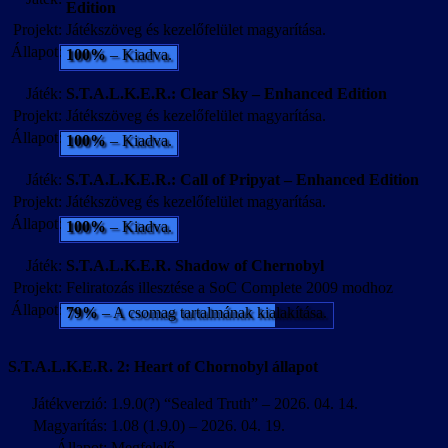
Edition
Projekt:
Játékszöveg és kezelőfelület magyarítása.
Állapot:
100%
– Kiadva.
Játék:
S.T.A.L.K.E.R.: Clear Sky – Enhanced Edition
Projekt:
Játékszöveg és kezelőfelület magyarítása.
Állapot:
100%
– Kiadva.
Játék:
S.T.A.L.K.E.R.: Call of Pripyat – Enhanced Edition
Projekt:
Játékszöveg és kezelőfelület magyarítása.
Állapot:
100%
– Kiadva.
Játék:
S.T.A.L.K.E.R. Shadow of Chernobyl
Projekt:
Feliratozás illesztése a SoC Complete 2009 modhoz
Állapot:
79%
– A csomag tartalmának kialakítása.
S.T.A.L.K.E.R. 2: Heart of Chornobyl állapot
Játékverzió:
1.9.0(?) “Sealed Truth” – 2026. 04. 14.
Magyarítás:
1.08 (1.9.0) – 2026. 04. 19.
Állapot:
Megfelelő