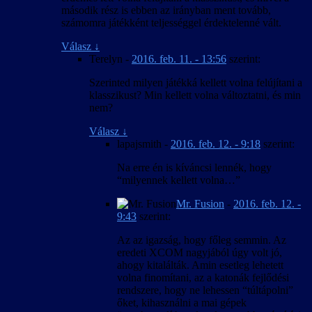
második rész is ebben az irányban ment tovább,
számomra játékként teljességgel érdektelenné vált.
Válasz
↓
Terelyn
-
2016. feb. 11. - 13:56
szerint:
Szerinted milyen játékká kellett volna felújítani a
klasszikust? Min kellett volna változtatni, és min
nem?
Válasz
↓
lapajsmith
-
2016. feb. 12. - 9:18
szerint:
Na erre én is kíváncsi lennék, hogy
“milyennek kellett volna…”
Mr. Fusion
-
2016. feb. 12. -
9:43
szerint:
Az az igazság, hogy főleg semmin. Az
eredeti XCOM nagyjából úgy volt jó,
ahogy kitalálták. Amin esetleg lehetett
volna finomítani, az a katonák fejlődési
rendszere, hogy ne lehessen “túltápolni”
őket, kihasználni a mai gépek