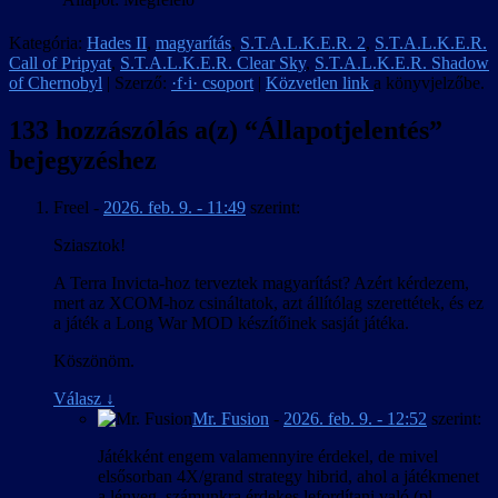
Kategória:
Hades II
,
magyarítás
,
S.T.A.L.K.E.R. 2
,
S.T.A.L.K.E.R.
Call of Pripyat
,
S.T.A.L.K.E.R. Clear Sky
,
S.T.A.L.K.E.R. Shadow
of Chernobyl
| Szerző:
·f·i· csoport
|
Közvetlen link
a könyvjelzőbe.
133 hozzászólás a(z) “
Állapotjelentés
”
bejegyzéshez
Freel
-
2026. feb. 9. - 11:49
szerint:
Sziasztok!
A Terra Invicta-hoz terveztek magyarítást? Azért kérdezem,
mert az XCOM-hoz csináltatok, azt állítólag szerettétek, és ez
a játék a Long War MOD készítőinek sasját játéka.
Köszönöm.
Válasz
↓
Mr. Fusion
-
2026. feb. 9. - 12:52
szerint:
Játékként engem valamennyire érdekel, de mivel
elsősorban 4X/grand strategy hibrid, ahol a játékmenet
a lényeg, számunkra érdekes lefordítani való (pl.