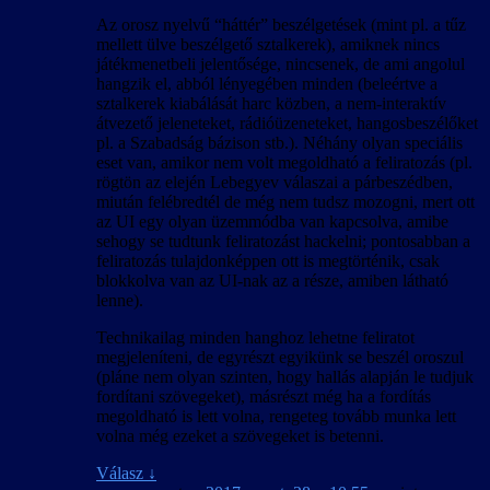
Az orosz nyelvű “háttér” beszélgetések (mint pl. a tűz
mellett ülve beszélgető sztalkerek), amiknek nincs
játékmenetbeli jelentősége, nincsenek, de ami angolul
hangzik el, abból lényegében minden (beleértve a
sztalkerek kiabálását harc közben, a nem-interaktív
átvezető jeleneteket, rádióüzeneteket, hangosbeszélőket
pl. a Szabadság bázison stb.). Néhány olyan speciális
eset van, amikor nem volt megoldható a feliratozás (pl.
rögtön az elején Lebegyev válaszai a párbeszédben,
miután felébredtél de még nem tudsz mozogni, mert ott
az UI egy olyan üzemmódba van kapcsolva, amibe
sehogy se tudtunk feliratozást hackelni; pontosabban a
feliratozás tulajdonképpen ott is megtörténik, csak
blokkolva van az UI-nak az a része, amiben látható
lenne).
Technikailag minden hanghoz lehetne feliratot
megjeleníteni, de egyrészt egyikünk se beszél oroszul
(pláne nem olyan szinten, hogy hallás alapján le tudjuk
fordítani szövegeket), másrészt még ha a fordítás
megoldható is lett volna, rengeteg tovább munka lett
volna még ezeket a szövegeket is betenni.
Válasz
↓