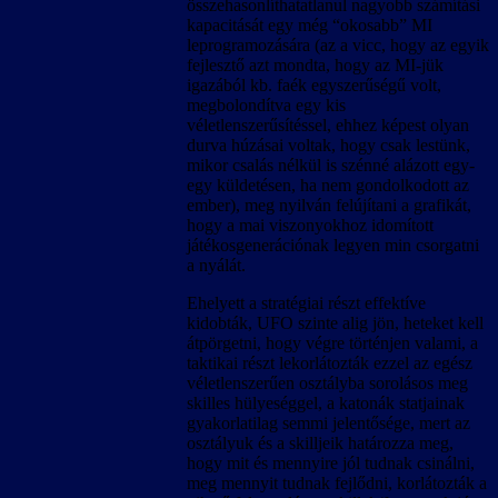
összehasonlíthatatlanul nagyobb számítási
kapacitását egy még “okosabb” MI
leprogramozására (az a vicc, hogy az egyik
fejlesztő azt mondta, hogy az MI-jük
igazából kb. faék egyszerűségű volt,
megbolondítva egy kis
véletlenszerűsítéssel, ehhez képest olyan
durva húzásai voltak, hogy csak lestünk,
mikor csalás nélkül is szénné alázott egy-
egy küldetésen, ha nem gondolkodott az
ember), meg nyilván felújítani a grafikát,
hogy a mai viszonyokhoz idomított
játékosgenerációnak legyen min csorgatni
a nyálát.
Ehelyett a stratégiai részt effektíve
kidobták, UFO szinte alig jön, heteket kell
átpörgetni, hogy végre történjen valami, a
taktikai részt lekorlátozták ezzel az egész
véletlenszerűen osztályba sorolásos meg
skilles hülyeséggel, a katonák statjainak
gyakorlatilag semmi jelentősége, mert az
osztályuk és a skilljeik határozza meg,
hogy mit és mennyire jól tudnak csinálni,
meg mennyit tudnak fejlődni, korlátozták a