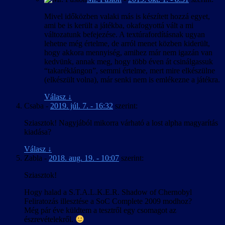
Mivel időközben valaki más is készített hozzá egyet,
ami be is került a játékba, okafogyottá vált a mi
változatunk befejezése. A textúrafordításnak ugyan
lehetne még értelme, de arról menet közben kiderült,
hogy akkora mennyiség, amihez már nem igazán van
kedvünk, annak meg, hogy több éven át csinálgassuk
“takaréklángon”, semmi értelme, mert mire elkészülne
(elkészült volna), már senki nem is emlékezne a játékra.
Válasz
↓
Csaba
-
2019. júl. 7. - 16:32
szerint:
Sziasztok! Nagyjából mikorra várható a lost alpha magyarítás
kiadása?
Válasz
↓
Zabla
-
2018. aug. 19. - 10:07
szerint:
Sziasztok!
Hogy halad a S.T.A.L.K.E.R. Shadow of Chernobyl
Feliratozás illesztése a SoC Complete 2009 modhoz?
Még pár éve küldtem a tesztről egy csomagot az
észrevételekről.