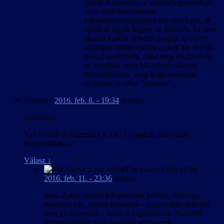
vihető felszerelést, a skillek/fegyverek jó
része totál haszontalan,
katonánként/körönként két cselekvés, de
abból az egyik legyen az őrködés, ha nem
akarod halálra szívatni magad, az ötven-
valahány statikus pálya a játék kb. felétől
elkezd ismétlődni, abba meg inkább bele
se menjünk, amit MI helyett sikerült
összetákolniuk, meg hogy mennyire
élvezetes az ellen “játszani”.
Terelyn
-
2016. feb. 8. - 19:34
szerint:
Sziasztok!
Van valami új fejlemény a SoC Complete 2009 mod
magyarításáról?
Válasz
↓
The Sweet Little 16-bit
-
2016. feb. 11. - 23:36
szerint:
Igen, Zabla akkora hibajelentést küldött, mint egy
emeletes ház, szóval időnként – amikor más aktivitás
nem akadályozza – azzal is foglalkozom. Határidő
megnevezésére már gondolni sem merek.