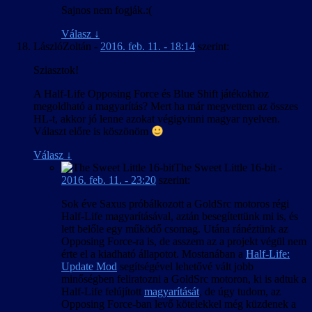
Sajnos nem fogják.:(
Válasz
↓
LászlóZoltán
-
2016. feb. 11. - 18:14
szerint:
Sziasztok!
A Half-Life Opposing Force és Blue Shift játékokhoz
megoldható a magyarítás? Mert ha már megvettem az összes
HL-t, akkor jó lenne azokat végigvinni magyar nyelven.
Választ előre is köszönöm
Válasz
↓
The Sweet Little 16-bit
-
2016. feb. 11. - 23:20
szerint:
Sok éve Saxus próbálkozott a GoldSrc motoros régi
Half-Life magyarításával, aztán besegítettünk mi is, és
lett belőle egy működő csomag. Utána ránéztünk az
Opposing Force-ra is, de asszem az a projekt végül nem
érte el a kiadható állapotot. Mostanában a
Half-Life:
Update Mod
segítségével lehetővé vált jobb
minőségben feliratozni a GoldSrc motoron, ki is adtuk a
Half-Life felújított
magyarítását
, de úgy tudom, az
Opposing Force-ban levő kötelekkel még küzdenek a