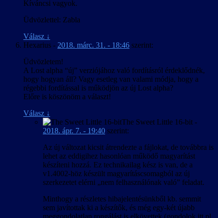
Kíváncsi vagyok.
Üdvözlettel: Zabla
Válasz
↓
Hexarius
-
2018. márc. 31. - 18:46
szerint:
Üdvözletem!
A Lost alpha “új” verziójához való fordításról érdeklődnék,
hogy hogyan áll? Vagy esetleg van valami módja, hogy a
régebbi fordítással is működjön az új Lost alpha?
Előre is köszönöm a választ!
Válasz
↓
The Sweet Little 16-bit
-
2018. ápr. 7. - 19:40
szerint:
Az új változat kicsit átrendezte a fájlokat, de továbbra is
lehet az eddigihez hasonlóan működő magyarítást
készíteni hozzá. Ez technikailag kész is van, de a
v1.4002-höz készült magyarításcsomagból az új
szerkezetet elérni „nem felhasználónak való” feladat.
Minthogy a részletes hibajelentésünkből kb. semmit
sem javítottak ki a készítők, és még egy-két újabb
meggondolatlan rongálást is elkövettek (gondolok itt pl.