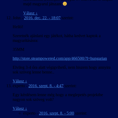
majd magyarul játszani
Válasz
↓
John
-
2016. dec. 22. - 18:07
szerint:
Helló!
Szeretnék ajánlani egy játékot, hátha kedvet kaptok a
magyarításásra:
35MM
http://store.steampowered.com/app/466500/?l=hungarian
Elvileg 3-4 óra alatt végigvihető, nem hiszem hogy annyira
sok szöveg lenne benne..
Válasz
↓
experto
-
2016. szept. 8. - 4:47
szerint:
Egy kérdésem lenne még hogy a meglepetés projektbe
nagyon sok szöveg volt?
Válasz
↓
experto
-
2016. szept. 8. - 5:00
szerint: