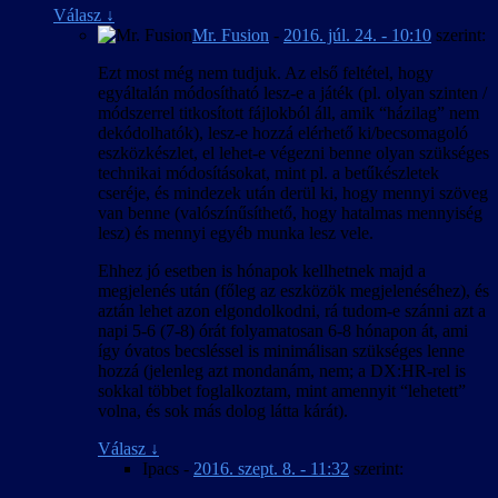
Válasz
↓
Mr. Fusion
-
2016. júl. 24. - 10:10
szerint:
Ezt most még nem tudjuk. Az első feltétel, hogy
egyáltalán módosítható lesz-e a játék (pl. olyan szinten /
módszerrel titkosított fájlokból áll, amik “házilag” nem
dekódolhatók), lesz-e hozzá elérhető ki/becsomagoló
eszközkészlet, el lehet-e végezni benne olyan szükséges
technikai módosításokat, mint pl. a betűkészletek
cseréje, és mindezek után derül ki, hogy mennyi szöveg
van benne (valószínűsíthető, hogy hatalmas mennyiség
lesz) és mennyi egyéb munka lesz vele.
Ehhez jó esetben is hónapok kellhetnek majd a
megjelenés után (főleg az eszközök megjelenéséhez), és
aztán lehet azon elgondolkodni, rá tudom-e szánni azt a
napi 5-6 (7-8) órát folyamatosan 6-8 hónapon át, ami
így óvatos becsléssel is minimálisan szükséges lenne
hozzá (jelenleg azt mondanám, nem; a DX:HR-rel is
sokkal többet foglalkoztam, mint amennyit “lehetett”
volna, és sok más dolog látta kárát).
Válasz
↓
Ipacs
-
2016. szept. 8. - 11:32
szerint: