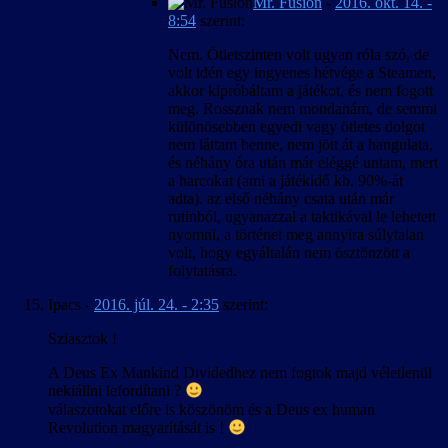
Mr. Fusion
-
2016. okt. 14. -
8:54
szerint:
Nem. Ötletszinten volt ugyan róla szó, de
volt idén egy ingyenes hétvége a Steamen,
akkor kipróbáltam a játékot, és nem fogott
meg. Rossznak nem mondanám, de semmi
különösebben egyedi vagy ötletes dolgot
nem láttam benne, nem jött át a hangulata,
és néhány óra után már eléggé untam, mert
a harcokat (ami a játékidő kb. 90%-át
adta). az első néhány csata után már
rutinból, ugyanazzal a taktikával le lehetett
nyomni, a történet meg annyira súlytalan
volt, hogy egyáltalán nem ösztönzött a
folytatásra.
Ipacs
-
2016. júl. 24. - 2:35
szerint:
Sziasztok !
A Deus Ex Mankind Dividedhez nem fogtok majd véletlenül
nekiállni lefordítani ?
válaszotokat előre is köszönöm és a Deus ex human
Revolution magyarítását is !