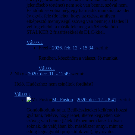
jelentősebb történet) nem sok van benne, szóval nem.
És időnk se volna még egy harmadik munkára, az idei
év egyik fele (de lehet, hogy az egész, amilyen
elképesztő mennyiségű szöveg van benne) a Hades II-
vel fog eltelni, a másik fele meg a közbeékelődő
STALKER 2 frissítésekkel és DLC-kkel.
Válasz
↓
Freel
-
2026. feb. 12. - 15:34
szerint:
Rendben, köszönöm a választ. Jó munkát.
Válasz
↓
Nixy
-
2020. dec. 11. - 12:49
szerint:
Heló. Hádészhoz nem csináltok fordítást?
Válasz
↓
Mr. Fusion
-
2020. dec. 12. - 8:41
szerint:
Gondolkodunk rajta. Betűkészleteket kell(ene) hozzá
gyártani, feltéve, hogy lehet, illetve kegyetlen sok
szöveg van benne (játék közben nem látszik olyan
soknak, de valójában kb. másfélszer annyi, mint az
eddig legnagyobb projektünk volt), így óvatos