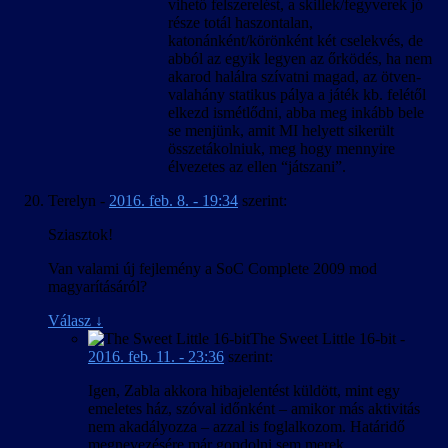
vihető felszerelést, a skillek/fegyverek jó
része totál haszontalan,
katonánként/körönként két cselekvés, de
abból az egyik legyen az őrködés, ha nem
akarod halálra szívatni magad, az ötven-
valahány statikus pálya a játék kb. felétől
elkezd ismétlődni, abba meg inkább bele
se menjünk, amit MI helyett sikerült
összetákolniuk, meg hogy mennyire
élvezetes az ellen “játszani”.
Terelyn
-
2016. feb. 8. - 19:34
szerint:
Sziasztok!
Van valami új fejlemény a SoC Complete 2009 mod
magyarításáról?
Válasz
↓
The Sweet Little 16-bit
-
2016. feb. 11. - 23:36
szerint:
Igen, Zabla akkora hibajelentést küldött, mint egy
emeletes ház, szóval időnként – amikor más aktivitás
nem akadályozza – azzal is foglalkozom. Határidő
megnevezésére már gondolni sem merek.