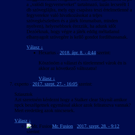
a „valódi fegyverneveket” tartalmazó, lazán lecserélt 1
db szövegfájlra, mely egy csapásra teszi értelmetlenné a
fegyverekre való hivatkozásokat a teljes
szövegkészletben és a játék fórumaiban, minden
nyelven), helyesebbnek érezzük, ha adunk időt
Dezóéknak, hogy végre a játék eddig méltatlanul
elhanyagolt szövegére is kellő gondot fordíthassanak.
Válasz
↓
Hexarius
-
2018. ápr. 8. - 4:44
szerint:
Köszönöm a választ és türelemmel várok én is
akkor az következő változatra!
Válasz
↓
experto
-
2017. szept. 27. - 16:05
szerint:
Sziasztok
Azt szeretném kérdezni hogy a Stalker clear Skynál amikor
npck beszélgetnek egymással akkor azok feliratozva vannak?
Mert eredetileg azok nincsenek.
Válasz
↓
Mr. Fusion
-
2017. szept. 28. - 9:12
szerint: