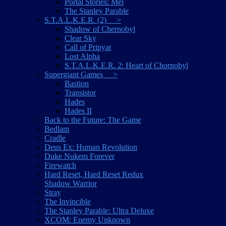
Portal Stories: Mel
The Stanley Parable
S.T.A.L.K.E.R. (2) >
Shadow of Chernobyl
Clear Sky
Call of Pripyat
Lost Alpha
S.T.A.L.K.E.R. 2: Heart of Chornobyl
Supergiant Games >
Bastion
Transistor
Hades
Hades II
Back to the Future: The Game
Bedlam
Cradle
Deus Ex: Human Revolution
Duke Nukem Forever
Firewatch
Hard Reset, Hard Reset Redux
Shadow Warrior
Stray
The Invincible
The Stanley Parable: Ultra Deluxe
XCOM: Enemy Unknown