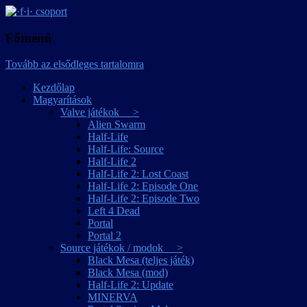
játékmagyarítások
·f·i· csoport
Főmenü
Tovább az elsődleges tartalomra
Kezdőlap
Magyarítások
Valve játékok >
Alien Swarm
Half-Life
Half-Life: Source
Half-Life 2
Half-Life 2: Lost Coast
Half-Life 2: Episode One
Half-Life 2: Episode Two
Left 4 Dead
Portal
Portal 2
Source játékok / modok >
Black Mesa (teljes játék)
Black Mesa (mod)
Half-Life 2: Update
MINERVA