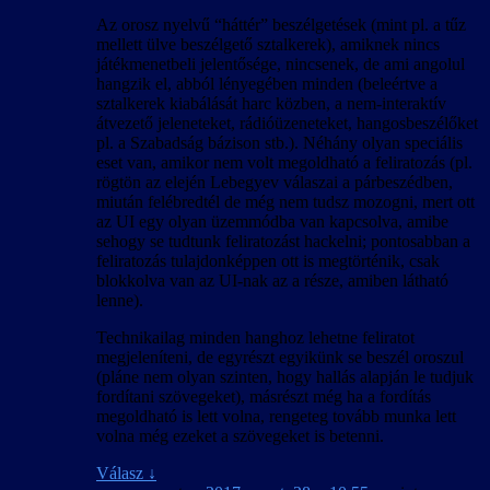
Az orosz nyelvű “háttér” beszélgetések (mint pl. a tűz
mellett ülve beszélgető sztalkerek), amiknek nincs
játékmenetbeli jelentősége, nincsenek, de ami angolul
hangzik el, abból lényegében minden (beleértve a
sztalkerek kiabálását harc közben, a nem-interaktív
átvezető jeleneteket, rádióüzeneteket, hangosbeszélőket
pl. a Szabadság bázison stb.). Néhány olyan speciális
eset van, amikor nem volt megoldható a feliratozás (pl.
rögtön az elején Lebegyev válaszai a párbeszédben,
miután felébredtél de még nem tudsz mozogni, mert ott
az UI egy olyan üzemmódba van kapcsolva, amibe
sehogy se tudtunk feliratozást hackelni; pontosabban a
feliratozás tulajdonképpen ott is megtörténik, csak
blokkolva van az UI-nak az a része, amiben látható
lenne).
Technikailag minden hanghoz lehetne feliratot
megjeleníteni, de egyrészt egyikünk se beszél oroszul
(pláne nem olyan szinten, hogy hallás alapján le tudjuk
fordítani szövegeket), másrészt még ha a fordítás
megoldható is lett volna, rengeteg tovább munka lett
volna még ezeket a szövegeket is betenni.
Válasz
↓