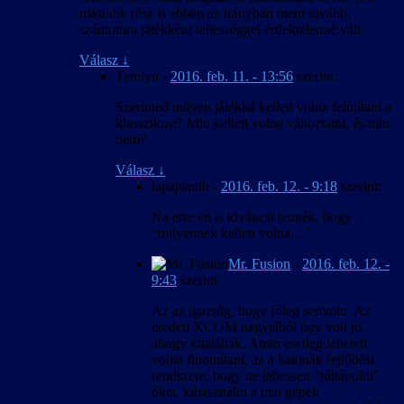
második rész is ebben az irányban ment tovább,
számomra játékként teljességgel érdektelenné vált.
Válasz
↓
Terelyn
-
2016. feb. 11. - 13:56
szerint:
Szerinted milyen játékká kellett volna felújítani a
klasszikust? Min kellett volna változtatni, és min
nem?
Válasz
↓
lapajsmith
-
2016. feb. 12. - 9:18
szerint:
Na erre én is kíváncsi lennék, hogy
“milyennek kellett volna…”
Mr. Fusion
-
2016. feb. 12. -
9:43
szerint:
Az az igazság, hogy főleg semmin. Az
eredeti XCOM nagyjából úgy volt jó,
ahogy kitalálták. Amin esetleg lehetett
volna finomítani, az a katonák fejlődési
rendszere, hogy ne lehessen “túltápolni”
őket, kihasználni a mai gépek