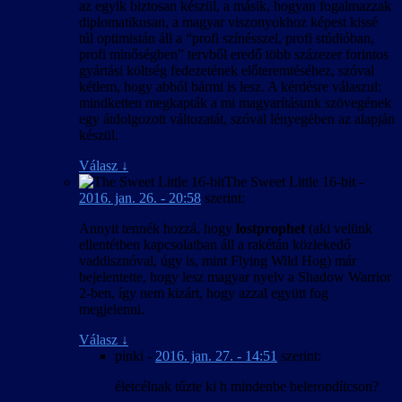
az egyik biztosan készül, a másik, hogyan fogalmazzak
diplomatikusan, a magyar viszonyokhoz képest kissé
túl optimistán áll a “profi színésszel, profi stúdióban,
profi minőségben” tervből eredő több százezer forintos
gyártási költség fedezetének előteremtéséhez, szóval
kétlem, hogy abból bármi is lesz. A kérdésre válaszul:
mindketten megkapták a mi magyarításunk szövegének
egy átdolgozott változatát, szóval lényegében az alapján
készül.
Válasz
↓
The Sweet Little 16-bit
-
2016. jan. 26. - 20:58
szerint:
Annyit tennék hozzá, hogy
lostprophet
(aki velünk
ellentétben kapcsolatban áll a rakétán közlekedő
vaddisznóval, úgy is, mint Flying Wild Hog) már
bejelentette, hogy lesz magyar nyelv a Shadow Warrior
2-ben, így nem kizárt, hogy azzal együtt fog
megjelenni.
Válasz
↓
pinki
-
2016. jan. 27. - 14:51
szerint:
életcélnak tűzte ki h mindenbe belerondítcson?