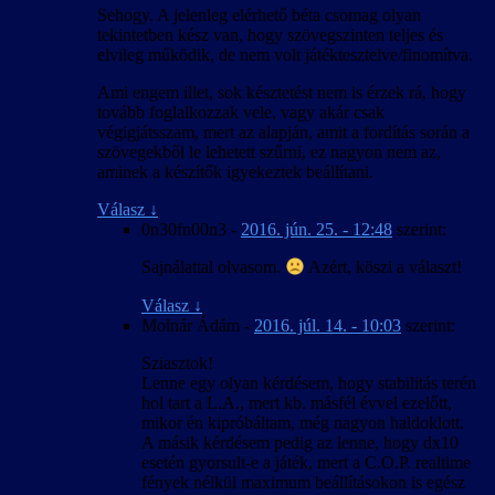
Sehogy. A jelenleg elérhető béta csomag olyan
tekintetben kész van, hogy szövegszinten teljes és
elvileg működik, de nem volt játéktesztelve/finomítva.
Ami engem illet, sok késztetést nem is érzek rá, hogy
tovább foglalkozzak vele, vagy akár csak
végigjátsszam, mert az alapján, amit a fordítás során a
szövegekből le lehetett szűrni, ez nagyon nem az,
aminek a készítők igyekeztek beállítani.
Válasz
↓
0n30fn00n3
-
2016. jún. 25. - 12:48
szerint:
Sajnálattal olvasom.
Azért, köszi a választ!
Válasz
↓
Molnár Ádám
-
2016. júl. 14. - 10:03
szerint:
Sziasztok!
Lenne egy olyan kérdésem, hogy stabilitás terén
hol tart a L.A., mert kb. másfél évvel ezelőtt,
mikor én kipróbáltam, még nagyon haldoklott.
A másik kérdésem pedig az lenne, hogy dx10
esetén gyorsult-e a játék, mert a C.O.P. realtime
fények nélkül maximum beállításokon is egész