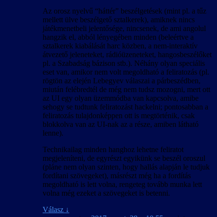
Az orosz nyelvű “háttér” beszélgetések (mint pl. a tűz
mellett ülve beszélgető sztalkerek), amiknek nincs
játékmenetbeli jelentősége, nincsenek, de ami angolul
hangzik el, abból lényegében minden (beleértve a
sztalkerek kiabálását harc közben, a nem-interaktív
átvezető jeleneteket, rádióüzeneteket, hangosbeszélőket
pl. a Szabadság bázison stb.). Néhány olyan speciális
eset van, amikor nem volt megoldható a feliratozás (pl.
rögtön az elején Lebegyev válaszai a párbeszédben,
miután felébredtél de még nem tudsz mozogni, mert ott
az UI egy olyan üzemmódba van kapcsolva, amibe
sehogy se tudtunk feliratozást hackelni; pontosabban a
feliratozás tulajdonképpen ott is megtörténik, csak
blokkolva van az UI-nak az a része, amiben látható
lenne).
Technikailag minden hanghoz lehetne feliratot
megjeleníteni, de egyrészt egyikünk se beszél oroszul
(pláne nem olyan szinten, hogy hallás alapján le tudjuk
fordítani szövegeket), másrészt még ha a fordítás
megoldható is lett volna, rengeteg tovább munka lett
volna még ezeket a szövegeket is betenni.
Válasz
↓