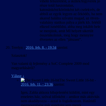
vihető felszerelést, a skillek/fegyverek jó
része totál haszontalan,
katonánként/körönként két cselekvés, de
abból az egyik legyen az őrködés, ha nem
akarod halálra szívatni magad, az ötven-
valahány statikus pálya a játék kb. felétől
elkezd ismétlődni, abba meg inkább bele
se menjünk, amit MI helyett sikerült
összetákolniuk, meg hogy mennyire
élvezetes az ellen “játszani”.
Terelyn
-
2016. feb. 8. - 19:34
szerint:
Sziasztok!
Van valami új fejlemény a SoC Complete 2009 mod
magyarításáról?
Válasz
↓
The Sweet Little 16-bit
-
2016. feb. 11. - 23:36
szerint:
Igen, Zabla akkora hibajelentést küldött, mint egy
emeletes ház, szóval időnként – amikor más aktivitás
nem akadályozza – azzal is foglalkozom. Határidő
megnevezésére már gondolni sem merek.