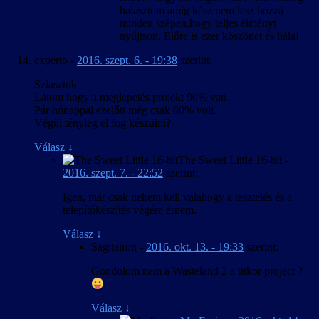
halasztom amíg kész nem lesz hozzá
minden szépen,hogy teljes élményt
nyújtson. Előre is ezer köszönet és hála!
experto
-
2016. szept. 6. - 19:38
szerint:
Sziasztok
Látom hogy a meglepetés projekt 90% van.
Pár hónappal ezelőtt még csak 80% volt.
Végül tényleg el fog készülni?
Válasz
↓
The Sweet Little 16-bit
-
2016. szept. 7. - 22:52
szerint:
Igen, már csak nekem kell valahogy a tesztelés és a
telepítőkészítés végére érnem.
Válasz
↓
Sagitairon
-
2016. okt. 13. - 19:33
szerint:
Gondolom nem a Wasteland 2 a titkor project ?
Válasz
↓