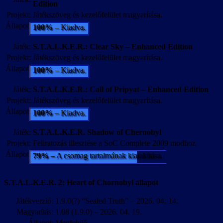
Edition
Projekt:
Játékszöveg és kezelőfelület magyarítása.
Állapot:
100%
– Kiadva.
Játék:
S.T.A.L.K.E.R.: Clear Sky – Enhanced Edition
Projekt:
Játékszöveg és kezelőfelület magyarítása.
Állapot:
100%
– Kiadva.
Játék:
S.T.A.L.K.E.R.: Call of Pripyat – Enhanced Edition
Projekt:
Játékszöveg és kezelőfelület magyarítása.
Állapot:
100%
– Kiadva.
Játék:
S.T.A.L.K.E.R. Shadow of Chernobyl
Projekt:
Feliratozás illesztése a SoC Complete 2009 modhoz
Állapot:
79%
– A csomag tartalmának kialakítása.
S.T.A.L.K.E.R. 2: Heart of Chornobyl állapot
Játékverzió:
1.9.0(?) “Sealed Truth” – 2026. 04. 14.
Magyarítás:
1.08 (1.9.0) – 2026. 04. 19.
Állapot:
Megfelelő