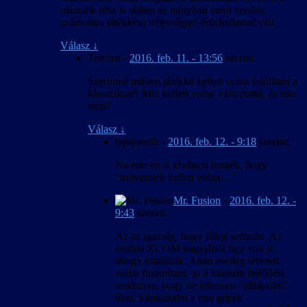
második rész is ebben az irányban ment tovább,
számomra játékként teljességgel érdektelenné vált.
Válasz
↓
Terelyn
-
2016. feb. 11. - 13:56
szerint:
Szerinted milyen játékká kellett volna felújítani a
klasszikust? Min kellett volna változtatni, és min
nem?
Válasz
↓
lapajsmith
-
2016. feb. 12. - 9:18
szerint:
Na erre én is kíváncsi lennék, hogy
“milyennek kellett volna…”
Mr. Fusion
-
2016. feb. 12. -
9:43
szerint:
Az az igazság, hogy főleg semmin. Az
eredeti XCOM nagyjából úgy volt jó,
ahogy kitalálták. Amin esetleg lehetett
volna finomítani, az a katonák fejlődési
rendszere, hogy ne lehessen “túltápolni”
őket, kihasználni a mai gépek