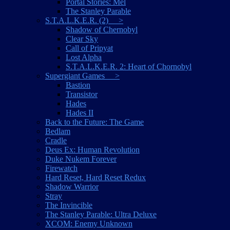
Portal Stories: Mel
The Stanley Parable
S.T.A.L.K.E.R. (2) >
Shadow of Chernobyl
Clear Sky
Call of Pripyat
Lost Alpha
S.T.A.L.K.E.R. 2: Heart of Chornobyl
Supergiant Games >
Bastion
Transistor
Hades
Hades II
Back to the Future: The Game
Bedlam
Cradle
Deus Ex: Human Revolution
Duke Nukem Forever
Firewatch
Hard Reset, Hard Reset Redux
Shadow Warrior
Stray
The Invincible
The Stanley Parable: Ultra Deluxe
XCOM: Enemy Unknown