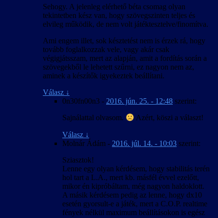
Sehogy. A jelenleg elérhető béta csomag olyan
tekintetben kész van, hogy szövegszinten teljes és
elvileg működik, de nem volt játéktesztelve/finomítva.
Ami engem illet, sok késztetést nem is érzek rá, hogy
tovább foglalkozzak vele, vagy akár csak
végigjátsszam, mert az alapján, amit a fordítás során a
szövegekből le lehetett szűrni, ez nagyon nem az,
aminek a készítők igyekeztek beállítani.
Válasz
↓
0n30fn00n3
-
2016. jún. 25. - 12:48
szerint:
Sajnálattal olvasom.
Azért, köszi a választ!
Válasz
↓
Molnár Ádám
-
2016. júl. 14. - 10:03
szerint:
Sziasztok!
Lenne egy olyan kérdésem, hogy stabilitás terén
hol tart a L.A., mert kb. másfél évvel ezelőtt,
mikor én kipróbáltam, még nagyon haldoklott.
A másik kérdésem pedig az lenne, hogy dx10
esetén gyorsult-e a játék, mert a C.O.P. realtime
fények nélkül maximum beállításokon is egész