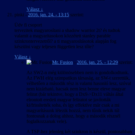
Válasz
↓
pinki
-
2016. jan. 24. - 13:15
szerint:
Üdv fi csoport
tervezitek magyarosítani a shadow warrior 2t? és tudtok
valamit a magyaritasokon közzétett stanley parable
szinkrontervezetről? a ti magyarosításotok alapján fog
készülni vagy teljesen független lesz tőle?
Válasz
↓
Mr. Fusion
-
2016. jan. 25. - 12:29
szerint:
Az SW2-n még különösebben nem is gondolkodtunk.
Az FWH elég szimpatikus társaság, az SW-t szerettük,
vélhetően a második rész is valami hasonló lesz, szóval
nem kizárható, hacsak nem lesz benne eleve magyar
felirat (bár tekintve, hogy a Dx9->Dx11 váltás által
elrontott eredeti magyar feliratot se javították
ki/frissítették soha, és így effektíve már csak a mi
magyarításunk létezik hozzá, nem tűnik nekik túl
fontosnak a dolog ahhoz, hogy a második résznél
foglalkozzanak vele).
A TSP-hez jelenleg két szinkron is készül, pontosabban