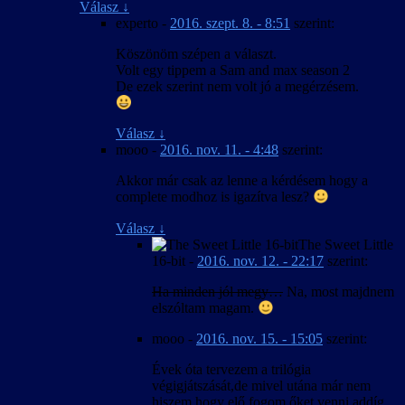
Válasz
↓
experto
-
2016. szept. 8. - 8:51
szerint:
Köszönöm szépen a választ.
Volt egy tippem a Sam and max season 2
De ezek szerint nem volt jó a megérzésem.
Válasz
↓
mooo
-
2016. nov. 11. - 4:48
szerint:
Akkor már csak az lenne a kérdésem hogy a
complete modhoz is igazítva lesz?
Válasz
↓
The Sweet Little
16-bit
-
2016. nov. 12. - 22:17
szerint:
Ha minden jól megy…
Na, most majdnem
elszóltam magam.
mooo
-
2016. nov. 15. - 15:05
szerint:
Évek óta tervezem a trilógia
végigjátszását,de mivel utána már nem
hiszem hogy elő fogom őket venni addíg