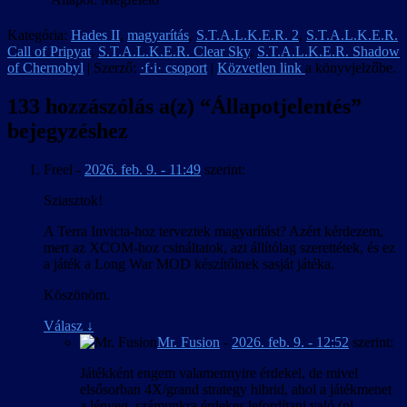
Kategória:
Hades II
,
magyarítás
,
S.T.A.L.K.E.R. 2
,
S.T.A.L.K.E.R.
Call of Pripyat
,
S.T.A.L.K.E.R. Clear Sky
,
S.T.A.L.K.E.R. Shadow
of Chernobyl
| Szerző:
·f·i· csoport
|
Közvetlen link
a könyvjelzőbe.
133 hozzászólás a(z) “
Állapotjelentés
”
bejegyzéshez
Freel
-
2026. feb. 9. - 11:49
szerint:
Sziasztok!
A Terra Invicta-hoz terveztek magyarítást? Azért kérdezem,
mert az XCOM-hoz csináltatok, azt állítólag szerettétek, és ez
a játék a Long War MOD készítőinek sasját játéka.
Köszönöm.
Válasz
↓
Mr. Fusion
-
2026. feb. 9. - 12:52
szerint:
Játékként engem valamennyire érdekel, de mivel
elsősorban 4X/grand strategy hibrid, ahol a játékmenet
a lényeg, számunkra érdekes lefordítani való (pl.