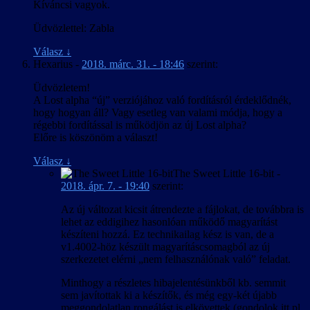
Kíváncsi vagyok.
Üdvözlettel: Zabla
Válasz
↓
Hexarius
-
2018. márc. 31. - 18:46
szerint:
Üdvözletem!
A Lost alpha “új” verziójához való fordításról érdeklődnék,
hogy hogyan áll? Vagy esetleg van valami módja, hogy a
régebbi fordítással is működjön az új Lost alpha?
Előre is köszönöm a választ!
Válasz
↓
The Sweet Little 16-bit
-
2018. ápr. 7. - 19:40
szerint:
Az új változat kicsit átrendezte a fájlokat, de továbbra is
lehet az eddigihez hasonlóan működő magyarítást
készíteni hozzá. Ez technikailag kész is van, de a
v1.4002-höz készült magyarításcsomagból az új
szerkezetet elérni „nem felhasználónak való” feladat.
Minthogy a részletes hibajelentésünkből kb. semmit
sem javítottak ki a készítők, és még egy-két újabb
meggondolatlan rongálást is elkövettek (gondolok itt pl.