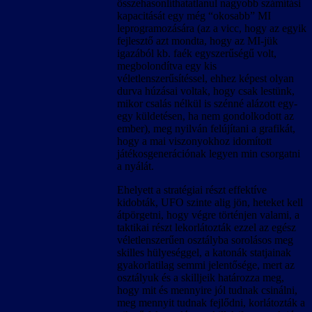
összehasonlíthatatlanul nagyobb számítási
kapacitását egy még “okosabb” MI
leprogramozására (az a vicc, hogy az egyik
fejlesztő azt mondta, hogy az MI-jük
igazából kb. faék egyszerűségű volt,
megbolondítva egy kis
véletlenszerűsítéssel, ehhez képest olyan
durva húzásai voltak, hogy csak lestünk,
mikor csalás nélkül is szénné alázott egy-
egy küldetésen, ha nem gondolkodott az
ember), meg nyilván felújítani a grafikát,
hogy a mai viszonyokhoz idomított
játékosgenerációnak legyen min csorgatni
a nyálát.
Ehelyett a stratégiai részt effektíve
kidobták, UFO szinte alig jön, heteket kell
átpörgetni, hogy végre történjen valami, a
taktikai részt lekorlátozták ezzel az egész
véletlenszerűen osztályba sorolásos meg
skilles hülyeséggel, a katonák statjainak
gyakorlatilag semmi jelentősége, mert az
osztályuk és a skilljeik határozza meg,
hogy mit és mennyire jól tudnak csinálni,
meg mennyit tudnak fejlődni, korlátozták a