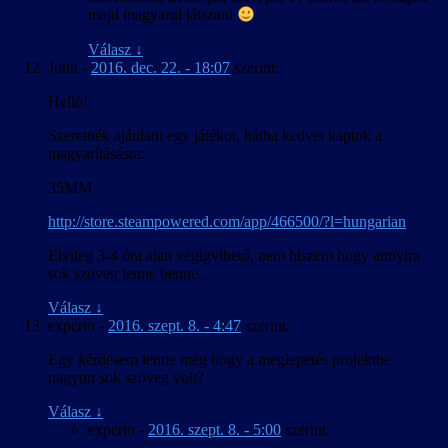
majd magyarul játszani
Válasz
↓
John
-
2016. dec. 22. - 18:07
szerint:
Helló!
Szeretnék ajánlani egy játékot, hátha kedvet kaptok a
magyarításásra:
35MM
http://store.steampowered.com/app/466500/?l=hungarian
Elvileg 3-4 óra alatt végigvihető, nem hiszem hogy annyira
sok szöveg lenne benne..
Válasz
↓
experto
-
2016. szept. 8. - 4:47
szerint:
Egy kérdésem lenne még hogy a meglepetés projektbe
nagyon sok szöveg volt?
Válasz
↓
experto
-
2016. szept. 8. - 5:00
szerint: