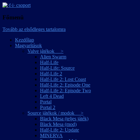
játékmagyarítások
·f·i· csoport
Főmenü
Tovább az elsődleges tartalomra
Kezdőlap
Magyarítások
Valve játékok >
Alien Swarm
Half-Life
Half-Life: Source
Half-Life 2
Half-Life 2: Lost Coast
Half-Life 2: Episode One
Half-Life 2: Episode Two
Left 4 Dead
Portal
Portal 2
Source játékok / modok >
Black Mesa (teljes játék)
Black Mesa (mod)
Half-Life 2: Update
MINERVA