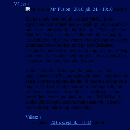
Válasz
↓
Mr. Fusion
-
2016. júl. 24. - 10:10
szerint:
Ezt most még nem tudjuk. Az első feltétel, hogy
egyáltalán módosítható lesz-e a játék (pl. olyan szinten /
módszerrel titkosított fájlokból áll, amik “házilag” nem
dekódolhatók), lesz-e hozzá elérhető ki/becsomagoló
eszközkészlet, el lehet-e végezni benne olyan szükséges
technikai módosításokat, mint pl. a betűkészletek
cseréje, és mindezek után derül ki, hogy mennyi szöveg
van benne (valószínűsíthető, hogy hatalmas mennyiség
lesz) és mennyi egyéb munka lesz vele.
Ehhez jó esetben is hónapok kellhetnek majd a
megjelenés után (főleg az eszközök megjelenéséhez), és
aztán lehet azon elgondolkodni, rá tudom-e szánni azt a
napi 5-6 (7-8) órát folyamatosan 6-8 hónapon át, ami
így óvatos becsléssel is minimálisan szükséges lenne
hozzá (jelenleg azt mondanám, nem; a DX:HR-rel is
sokkal többet foglalkoztam, mint amennyit “lehetett”
volna, és sok más dolog látta kárát).
Válasz
↓
Ipacs
-
2016. szept. 8. - 11:32
szerint: