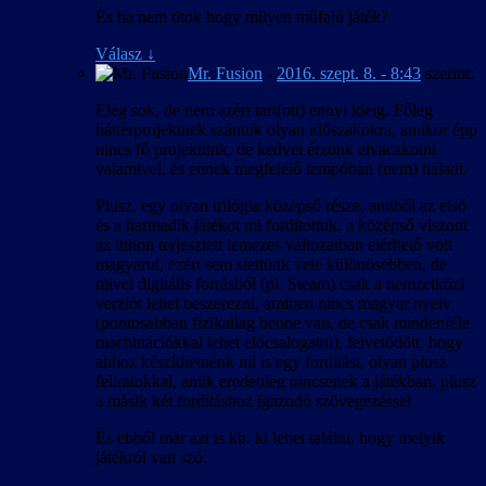
És ha nem titok hogy milyen műfajú játék?
Válasz
↓
Mr. Fusion
-
2016. szept. 8. - 8:43
szerint:
Elég sok, de nem azért tart(ott) ennyi ideig. Főleg
háttérprojektnek szántuk olyan időszakokra, amikor épp
nincs fő projektünk, de kedvet érzünk elvacakolni
valamivel, és ennek megfelelő tempóban (nem) haladt.
Plusz, egy olyan trilógia középső része, amiből az első
és a harmadik játékot mi fordítottuk, a középső viszont
az itthon terjesztett lemezes változatban elérhető volt
magyarul, ezért sem siettünk vele különösebben, de
mivel digitális forrásból (pl. Steam) csak a nemzetközi
verziót lehet beszerezni, amiben nincs magyar nyelv
(pontosabban fizikailag benne van, de csak mindenféle
machinációkkal lehet előcsalogatni), felvetődött, hogy
ahhoz készíthetnénk mi is egy fordítást, olyan plusz
feliratokkal, amik eredetileg nincsenek a játékban, plusz
a másik két fordításhoz igazodó szövegezéssel
És ebből már azt is kb. ki lehet találni, hogy melyik
játékról van szó.