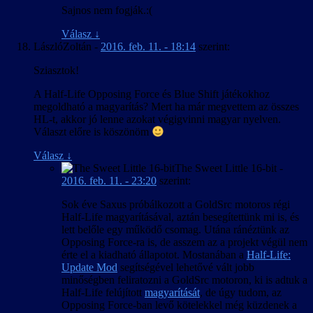
Sajnos nem fogják.:(
Válasz
↓
LászlóZoltán
-
2016. feb. 11. - 18:14
szerint:
Sziasztok!
A Half-Life Opposing Force és Blue Shift játékokhoz
megoldható a magyarítás? Mert ha már megvettem az összes
HL-t, akkor jó lenne azokat végigvinni magyar nyelven.
Választ előre is köszönöm
Válasz
↓
The Sweet Little 16-bit
-
2016. feb. 11. - 23:20
szerint:
Sok éve Saxus próbálkozott a GoldSrc motoros régi
Half-Life magyarításával, aztán besegítettünk mi is, és
lett belőle egy működő csomag. Utána ránéztünk az
Opposing Force-ra is, de asszem az a projekt végül nem
érte el a kiadható állapotot. Mostanában a
Half-Life:
Update Mod
segítségével lehetővé vált jobb
minőségben feliratozni a GoldSrc motoron, ki is adtuk a
Half-Life felújított
magyarítását
, de úgy tudom, az
Opposing Force-ban levő kötelekkel még küzdenek a