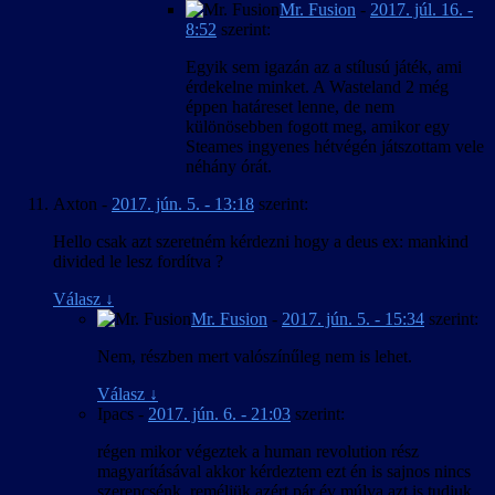
Mr. Fusion
-
2017. júl. 16. -
8:52
szerint:
Egyik sem igazán az a stílusú játék, ami
érdekelne minket. A Wasteland 2 még
éppen határeset lenne, de nem
különösebben fogott meg, amikor egy
Steames ingyenes hétvégén játszottam vele
néhány órát.
Axton
-
2017. jún. 5. - 13:18
szerint:
Hello csak azt szeretném kérdezni hogy a deus ex: mankind
divided le lesz fordítva ?
Válasz
↓
Mr. Fusion
-
2017. jún. 5. - 15:34
szerint:
Nem, részben mert valószínűleg nem is lehet.
Válasz
↓
Ipacs
-
2017. jún. 6. - 21:03
szerint:
régen mikor végeztek a human revolution rész
magyarításával akkor kérdeztem ezt én is sajnos nincs
szerencsénk ,reméljük azért pár év múlva azt is tudjuk