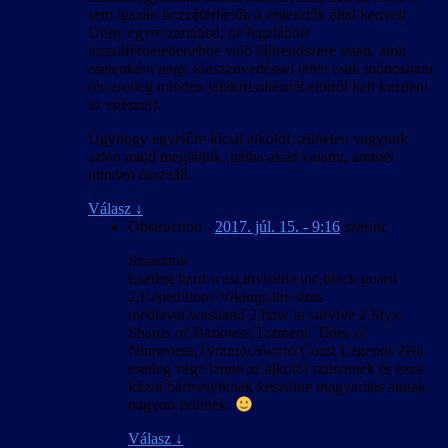
sem igazán hozzáférhetők a fejlesztők által kedvelt
Unity egyre zártabbá, de legalábbis
hozzáférhetetlenebbé váló fájlrendszere miatt, amit
esetenként nagy kínszenvedéssel lehet csak módosítani
(és esetleg minden játékfrissítésnél elölről kell kezdeni
az egészet).
Úgyhogy egyelőre kicsit alkotói szüneten vagyunk,
aztán majd meglátjuk, hátha akad valami, aminél
minden összeáll.
Válasz
↓
Obstruction
-
2017. júl. 15. - 9:16
szerint:
Sziasztok
Esetleg hard west,invisible inc,black guard
2,Expeditions Vikings,the sims
mediaval,wastland 2,how to survive 2,Styx:
Shards of Darkness,Torment: Tides of
Numenera,Tyranny,Sword Coast Legends ?Ha
esetleg vége lenne az alkotói szünetnek és ezek
közül bármelyiknek készülne magyaritas annak
nagyon örülnék.
Válasz
↓