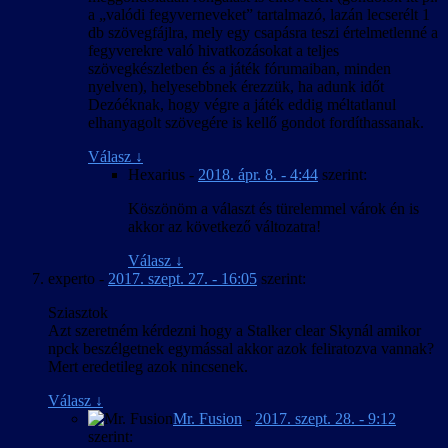
a „valódi fegyverneveket” tartalmazó, lazán lecserélt 1
db szövegfájlra, mely egy csapásra teszi értelmetlenné a
fegyverekre való hivatkozásokat a teljes
szövegkészletben és a játék fórumaiban, minden
nyelven), helyesebbnek érezzük, ha adunk időt
Dezóéknak, hogy végre a játék eddig méltatlanul
elhanyagolt szövegére is kellő gondot fordíthassanak.
Válasz
↓
Hexarius
-
2018. ápr. 8. - 4:44
szerint:
Köszönöm a választ és türelemmel várok én is
akkor az következő változatra!
Válasz
↓
experto
-
2017. szept. 27. - 16:05
szerint:
Sziasztok
Azt szeretném kérdezni hogy a Stalker clear Skynál amikor
npck beszélgetnek egymással akkor azok feliratozva vannak?
Mert eredetileg azok nincsenek.
Válasz
↓
Mr. Fusion
-
2017. szept. 28. - 9:12
szerint: