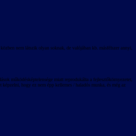
k közben nem látszik olyan soknak, de valójában kb. másfélszer annyi,
ldások működésképtelensége miatt reprodukálta a fejlesztőkörnyezetet,
lehet képzelni, hogy ez nem épp kellemes / haladós munka, és még az