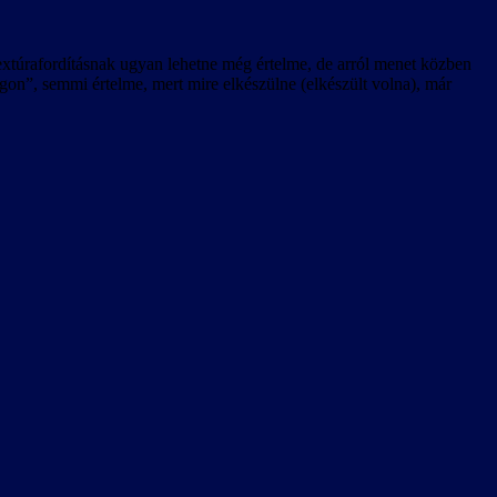
 textúrafordításnak ugyan lehetne még értelme, de arról menet közben
n”, semmi értelme, mert mire elkészülne (elkészült volna), már