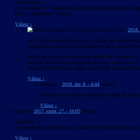
Üdvözletem!
A Lost alpha “új” verziójához való fordításról érdeklődnék, ho
Előre is köszönöm a választ!
Válasz
↓
The Sweet Little 16-bit
-
2018. 
Az új változat kicsit átrendezte a fájlokat, de továbbra 
magyarításcsomagból az új szerkezetet elérni „nem felhas
Minthogy a részletes hibajelentésünkből kb. semmit sem ja
lazán lecserélt 1 db szövegfájlra, mely egy csapásra tes
adunk időt Dezóéknak, hogy végre a játék eddig méltatlan
Válasz
↓
Hexarius
-
2018. ápr. 8. - 4:44
szerint:
Köszönöm a választ és türelemmel várok én is akko
Válasz
↓
experto
-
2017. szept. 27. - 16:05
szerint:
Sziasztok
Azt szeretném kérdezni hogy a Stalker clear Skynál amikor npc
Válasz
↓