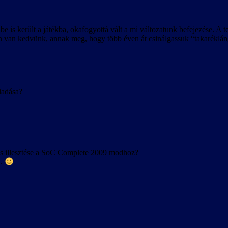
be is került a játékba, okafogyottá vált a mi változatunk befejezése. A
 van kedvünk, annak meg, hogy több éven át csinálgassuk “takaréklángo
iadása?
s illesztése a SoC Complete 2009 modhoz?
l.