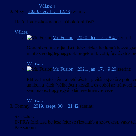
Válasz
↓
Nixy
-
2020. dec. 11. - 12:49
szerint:
Heló. Hádészhoz nem csináltok fordítást?
Válasz
↓
Mr. Fusion
-
2020. dec. 12. - 8:41
szerint:
Gondolkodunk rajta. Betűkészleteket kell(ene) hozzá gyár
mint az eddig legnagyobb projektünk volt), így óvatos bec
Válasz
↓
Mr. Fusion
-
2021. jan. 17. - 9:20
szerint:
Ehhez frissítésként: a betűkészlet-javítás egyelőre pote
amiben a játék (vélhetően) készült, és ebből az irányból 
sem biztos, hogy egyáltalán eredményre vezet.
Válasz
↓
Tommy
-
2019. szept. 30. - 21:42
szerint:
Sziasztok,
INFRA fordítása be lesz fejezve (legalább a szöveges), vagy telje
Köszönöm