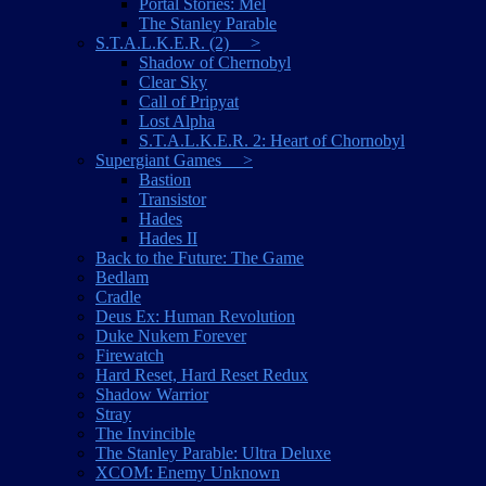
Portal Stories: Mel
The Stanley Parable
S.T.A.L.K.E.R. (2) >
Shadow of Chernobyl
Clear Sky
Call of Pripyat
Lost Alpha
S.T.A.L.K.E.R. 2: Heart of Chornobyl
Supergiant Games >
Bastion
Transistor
Hades
Hades II
Back to the Future: The Game
Bedlam
Cradle
Deus Ex: Human Revolution
Duke Nukem Forever
Firewatch
Hard Reset, Hard Reset Redux
Shadow Warrior
Stray
The Invincible
The Stanley Parable: Ultra Deluxe
XCOM: Enemy Unknown