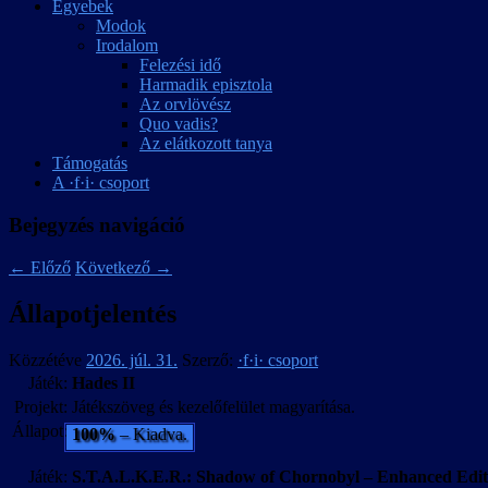
Egyebek
Modok
Irodalom
Felezési idő
Harmadik episztola
Az orvlövész
Quo vadis?
Az elátkozott tanya
Támogatás
A ·f·i· csoport
Bejegyzés navigáció
←
Előző
Következő
→
Állapotjelentés
Közzétéve
2026. júl. 31.
Szerző:
·f·i· csoport
Játék:
Hades II
Projekt:
Játékszöveg és kezelőfelület magyarítása.
Állapot:
100%
– Kiadva.
Játék:
S.T.A.L.K.E.R.: Shadow of Chornobyl – Enhanced Edit