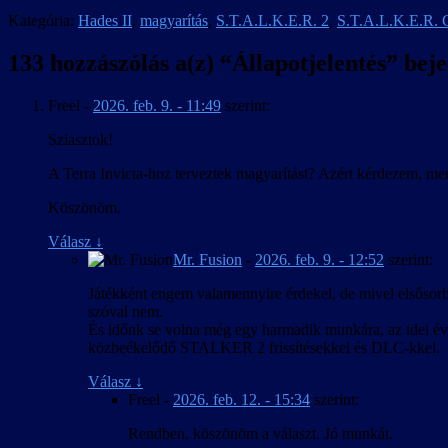
Kategória:
Hades II
,
magyarítás
,
S.T.A.L.K.E.R. 2
,
S.T.A.L.K.E.R. C
133 hozzászólás a(z) “
Állapotjelentés
” bej
Freel
-
2026. feb. 9. - 11:49
szerint:
Sziasztok!
A Terra Invicta-hoz terveztek magyarítást? Azért kérdezem, mer
Köszönöm.
Válasz
↓
Mr. Fusion
-
2026. feb. 9. - 12:52
szerint:
Játékként engem valamennyire érdekel, de mivel elsősorba
szóval nem.
És időnk se volna még egy harmadik munkára, az idei év 
közbeékelődő STALKER 2 frissítésekkel és DLC-kkel.
Válasz
↓
Freel
-
2026. feb. 12. - 15:34
szerint:
Rendben, köszönöm a választ. Jó munkát.