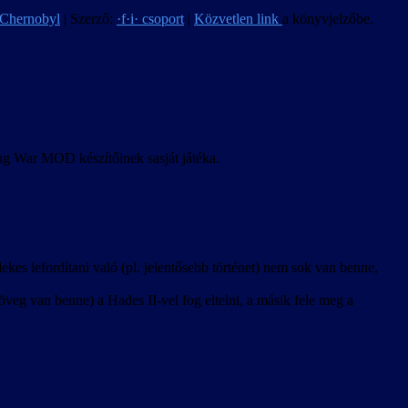
 Chernobyl
| Szerző:
·f·i· csoport
|
Közvetlen link
a könyvjelzőbe.
ong War MOD készítőinek sasját játéka.
kes lefordítani való (pl. jelentősebb történet) nem sok van benne,
veg van benne) a Hades II-vel fog eltelni, a másik fele meg a