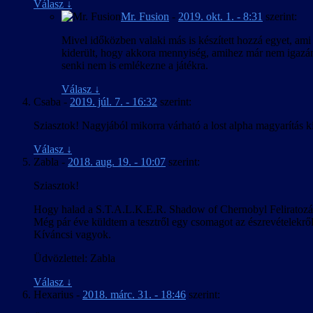
Válasz
↓
Mr. Fusion
-
2019. okt. 1. - 8:31
szerint:
Mivel időközben valaki más is készített hozzá egyet, ami 
kiderült, hogy akkora mennyiség, amihez már nem igazán
senki nem is emlékezne a játékra.
Válasz
↓
Csaba
-
2019. júl. 7. - 16:32
szerint:
Sziasztok! Nagyjából mikorra várható a lost alpha magyarítás k
Válasz
↓
Zabla
-
2018. aug. 19. - 10:07
szerint:
Sziasztok!
Hogy halad a S.T.A.L.K.E.R. Shadow of Chernobyl Feliratozá
Még pár éve küldtem a tesztről egy csomagot az észrevételekrő
Kíváncsi vagyok.
Üdvözlettel: Zabla
Válasz
↓
Hexarius
-
2018. márc. 31. - 18:46
szerint: