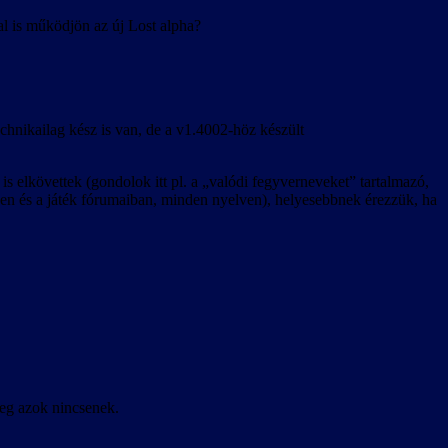
al is működjön az új Lost alpha?
echnikailag kész is van, de a v1.4002-höz készült
s elkövettek (gondolok itt pl. a „valódi fegyverneveket” tartalmazó,
etben és a játék fórumaiban, minden nyelven), helyesebbnek érezzük, ha
leg azok nincsenek.