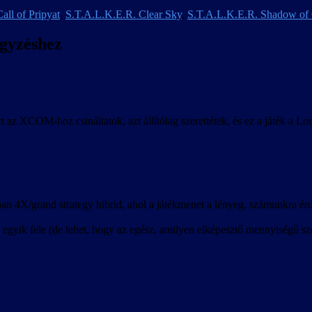
all of Pripyat
,
S.T.A.L.K.E.R. Clear Sky
,
S.T.A.L.K.E.R. Shadow of
egyzéshez
t az XCOM-hoz csináltatok, azt állítólag szerettétek, és ez a játék a L
n 4X/grand strategy hibrid, ahol a játékmenet a lényeg, számunkra érde
egyik fele (de lehet, hogy az egész, amilyen elképesztő mennyiségű szö