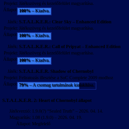
Projekt:
Játékszöveg és kezelőfelület magyarítása.
Állapot:
100%
– Kiadva.
Játék:
S.T.A.L.K.E.R.: Clear Sky – Enhanced Edition
Projekt:
Játékszöveg és kezelőfelület magyarítása.
Állapot:
100%
– Kiadva.
Játék:
S.T.A.L.K.E.R.: Call of Pripyat – Enhanced Edition
Projekt:
Játékszöveg és kezelőfelület magyarítása.
Állapot:
100%
– Kiadva.
Játék:
S.T.A.L.K.E.R. Shadow of Chernobyl
Projekt:
Feliratozás illesztése a SoC Complete 2009 modhoz
Állapot:
79%
– A csomag tartalmának kialakítása.
S.T.A.L.K.E.R. 2: Heart of Chornobyl állapot
Játékverzió:
1.9.0(?) “Sealed Truth” – 2026. 04. 14.
Magyarítás:
1.08 (1.9.0) – 2026. 04. 19.
Állapot:
Megfelelő