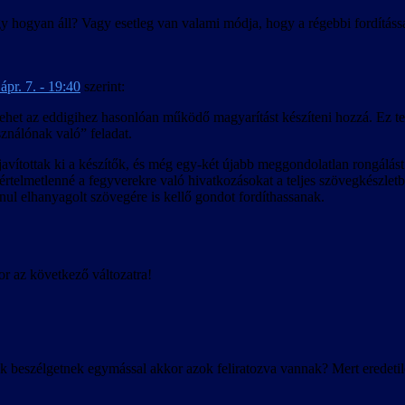
gy hogyan áll? Vagy esetleg van valami módja, hogy a régebbi fordításs
ápr. 7. - 19:40
szerint:
is lehet az eddigihez hasonlóan működő magyarítást készíteni hozzá. Ez t
ználónak való” feladat.
vítottak ki a készítők, és még egy-két újabb meggondolatlan rongálást i
zi értelmetlenné a fegyverekre való hivatkozásokat a teljes szövegkészl
ul elhanyagolt szövegére is kellő gondot fordíthassanak.
r az következő változatra!
k beszélgetnek egymással akkor azok feliratozva vannak? Mert eredeti