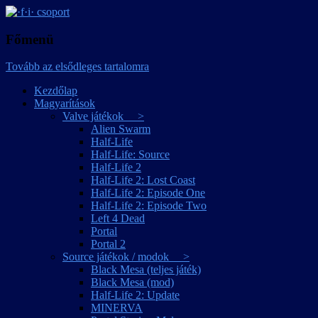
játékmagyarítások
·f·i· csoport
Főmenü
Tovább az elsődleges tartalomra
Kezdőlap
Magyarítások
Valve játékok >
Alien Swarm
Half-Life
Half-Life: Source
Half-Life 2
Half-Life 2: Lost Coast
Half-Life 2: Episode One
Half-Life 2: Episode Two
Left 4 Dead
Portal
Portal 2
Source játékok / modok >
Black Mesa (teljes játék)
Black Mesa (mod)
Half-Life 2: Update
MINERVA