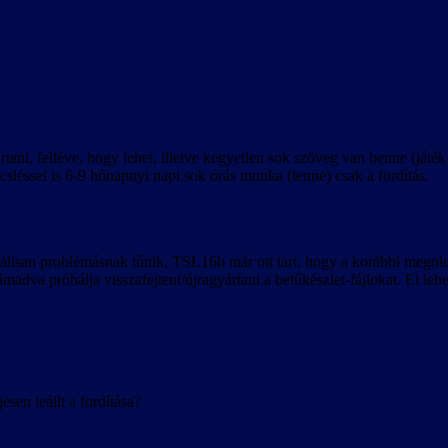
tani, feltéve, hogy lehet, illetve kegyetlen sok szöveg van benne (játé
sléssel is 6-9 hónapnyi napi sok órás munka (lenne) csak a fordítás.
nciálisan problémásnak tűnik, TSL16b már ott tart, hogy a korábbi mego
támadva próbálja visszafejteni/újragyártani a betűkészlet-fájlokat. El 
sen leállt a fordítása?