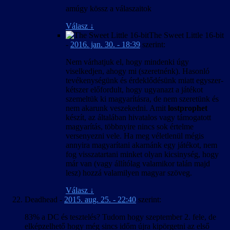
amúgy kössz a válaszaitok
Válasz
↓
The Sweet Little 16-bit
-
2016. jan. 30. - 18:39
szerint:
Nem várhatjuk el, hogy mindenki úgy
viselkedjen, ahogy mi (szeretnénk). Hasonló
tevékenységünk és érdeklődésünk miatt egyszer-
kétszer előfordult, hogy ugyanazt a játékot
szemeltük ki magyarításra, de nem szeretünk és
nem akarunk veszekedni. Amit
lostprophet
készít, az általában hivatalos vagy támogatott
magyarítás, többnyire nincs sok értelme
versenyezni vele. Ha meg véletlenül mégis
annyira magyarítani akarnánk egy játékot, nem
fog visszatartani minket olyan kicsinység, hogy
már van (vagy állítólag valamikor talán majd
lesz) hozzá valamilyen magyar szöveg.
Válasz
↓
Deadhead
-
2015. aug. 25. - 22:40
szerint:
83% a DC és tesztelés? Tudom hogy szeptember 2. fele, de
elképzelhető hogy még sincs időm újra kipörgetni az első