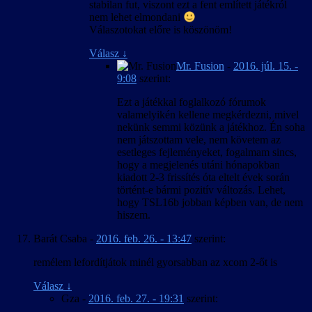
stabilan fut, viszont ezt a fent említett játékról
nem lehet elmondani
Válaszotokat előre is köszönöm!
Válasz
↓
Mr. Fusion
-
2016. júl. 15. -
9:08
szerint:
Ezt a játékkal foglalkozó fórumok
valamelyikén kellene megkérdezni, mivel
nekünk semmi közünk a játékhoz. Én soha
nem játszottam vele, nem követem az
esetleges fejleményeket, fogalmam sincs,
hogy a megjelenés utáni hónapokban
kiadott 2-3 frissítés óta eltelt évek során
történt-e bármi pozitív változás. Lehet,
hogy TSL16b jobban képben van, de nem
hiszem.
Barát Csaba
-
2016. feb. 26. - 13:47
szerint:
remélem lefordítjátok minél gyorsabban az xcom 2-őt is
Válasz
↓
Gza
-
2016. feb. 27. - 19:31
szerint: