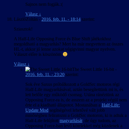
Sajnos nem fogják.:(
Válasz
↓
LászlóZoltán
-
2016. feb. 11. - 18:14
szerint:
Sziasztok!
A Half-Life Opposing Force és Blue Shift játékokhoz
megoldható a magyarítás? Mert ha már megvettem az összes
HL-t, akkor jó lenne azokat végigvinni magyar nyelven.
Választ előre is köszönöm
Válasz
↓
The Sweet Little 16-bit
-
2016. feb. 11. - 23:20
szerint:
Sok éve Saxus próbálkozott a GoldSrc motoros régi
Half-Life magyarításával, aztán besegítettünk mi is, és
lett belőle egy működő csomag. Utána ránéztünk az
Opposing Force-ra is, de asszem az a projekt végül nem
érte el a kiadható állapotot. Mostanában a
Half-Life:
Update Mod
segítségével lehetővé vált jobb
minőségben feliratozni a GoldSrc motoron, ki is adtuk a
Half-Life felújított
magyarítását
, de úgy tudom, az
Opposing Force-ban levő kötelekkel még küzdenek a