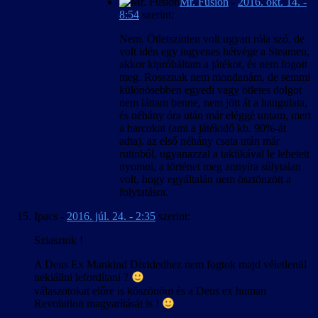
Mr. Fusion
-
2016. okt. 14. -
8:54
szerint:
Nem. Ötletszinten volt ugyan róla szó, de
volt idén egy ingyenes hétvége a Steamen,
akkor kipróbáltam a játékot, és nem fogott
meg. Rossznak nem mondanám, de semmi
különösebben egyedi vagy ötletes dolgot
nem láttam benne, nem jött át a hangulata,
és néhány óra után már eléggé untam, mert
a harcokat (ami a játékidő kb. 90%-át
adta). az első néhány csata után már
rutinból, ugyanazzal a taktikával le lehetett
nyomni, a történet meg annyira súlytalan
volt, hogy egyáltalán nem ösztönzött a
folytatásra.
Ipacs
-
2016. júl. 24. - 2:35
szerint:
Sziasztok !
A Deus Ex Mankind Dividedhez nem fogtok majd véletlenül
nekiállni lefordítani ?
válaszotokat előre is köszönöm és a Deus ex human
Revolution magyarítását is !