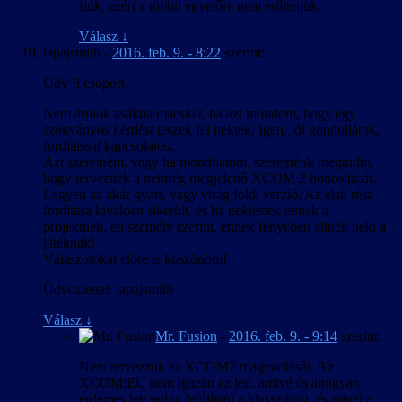
fiúk, ezért a többit egyelőre nem erőltetjük.
Válasz
↓
lapajsmith
-
2016. feb. 9. - 8:22
szerint:
Üdv fi csoport!
Nem árulok zsákba macskát, ha azt mondom, hogy egy
szokványos kérdést teszek fel nektek. Igen, jól gondoljátok,
fordítással kapcsolatos.
Azt szeretném, vagy ha mondhatom, szeretnénk megtudni,
hogy tervezitek a nemrég megjelenő XCOM 2 honosítását.
Legyen az akár gyári, vagy virág földi verzió. Az első rész
fordítása kiválóan sikerült, és ha nekiestek ennek a
projektnek, én személy szerint, ennek fényében állnék neki a
játéknak!
Válaszotokat előre is köszönöm!
Üdvözlettel: lapajsmith
Válasz
↓
Mr. Fusion
-
2016. feb. 9. - 9:14
szerint:
Nem tervezzük az XCOM2 magyarítását. Az
XCOM:EU nem igazán az lett, amivé és ahogyan
érdemes lett volna felújítani a klasszikust, és mivel a