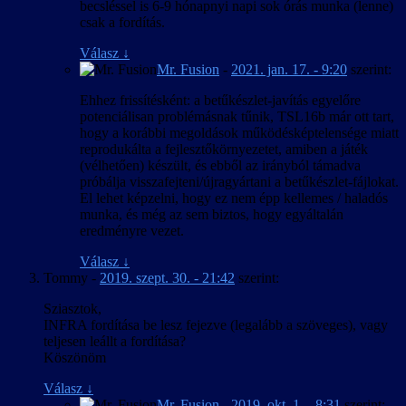
becsléssel is 6-9 hónapnyi napi sok órás munka (lenne)
csak a fordítás.
Válasz
↓
Mr. Fusion
-
2021. jan. 17. - 9:20
szerint:
Ehhez frissítésként: a betűkészlet-javítás egyelőre
potenciálisan problémásnak tűnik, TSL16b már ott tart,
hogy a korábbi megoldások működésképtelensége miatt
reprodukálta a fejlesztőkörnyezetet, amiben a játék
(vélhetően) készült, és ebből az irányból támadva
próbálja visszafejteni/újragyártani a betűkészlet-fájlokat.
El lehet képzelni, hogy ez nem épp kellemes / haladós
munka, és még az sem biztos, hogy egyáltalán
eredményre vezet.
Válasz
↓
Tommy
-
2019. szept. 30. - 21:42
szerint:
Sziasztok,
INFRA fordítása be lesz fejezve (legalább a szöveges), vagy
teljesen leállt a fordítása?
Köszönöm
Válasz
↓
Mr. Fusion
-
2019. okt. 1. - 8:31
szerint: