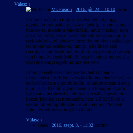
Válasz
↓
Mr. Fusion
-
2016. júl. 24. - 10:10
szerint:
Ezt most még nem tudjuk. Az első feltétel, hogy
egyáltalán módosítható lesz-e a játék (pl. olyan szinten /
módszerrel titkosított fájlokból áll, amik “házilag” nem
dekódolhatók), lesz-e hozzá elérhető ki/becsomagoló
eszközkészlet, el lehet-e végezni benne olyan szükséges
technikai módosításokat, mint pl. a betűkészletek
cseréje, és mindezek után derül ki, hogy mennyi szöveg
van benne (valószínűsíthető, hogy hatalmas mennyiség
lesz) és mennyi egyéb munka lesz vele.
Ehhez jó esetben is hónapok kellhetnek majd a
megjelenés után (főleg az eszközök megjelenéséhez), és
aztán lehet azon elgondolkodni, rá tudom-e szánni azt a
napi 5-6 (7-8) órát folyamatosan 6-8 hónapon át, ami
így óvatos becsléssel is minimálisan szükséges lenne
hozzá (jelenleg azt mondanám, nem; a DX:HR-rel is
sokkal többet foglalkoztam, mint amennyit “lehetett”
volna, és sok más dolog látta kárát).
Válasz
↓
Ipacs
-
2016. szept. 8. - 11:32
szerint: