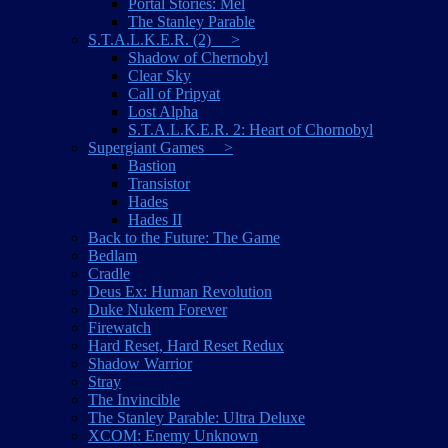
Portal Stories: Mel
The Stanley Parable
S.T.A.L.K.E.R. (2) >
Shadow of Chernobyl
Clear Sky
Call of Pripyat
Lost Alpha
S.T.A.L.K.E.R. 2: Heart of Chornobyl
Supergiant Games >
Bastion
Transistor
Hades
Hades II
Back to the Future: The Game
Bedlam
Cradle
Deus Ex: Human Revolution
Duke Nukem Forever
Firewatch
Hard Reset, Hard Reset Redux
Shadow Warrior
Stray
The Invincible
The Stanley Parable: Ultra Deluxe
XCOM: Enemy Unknown