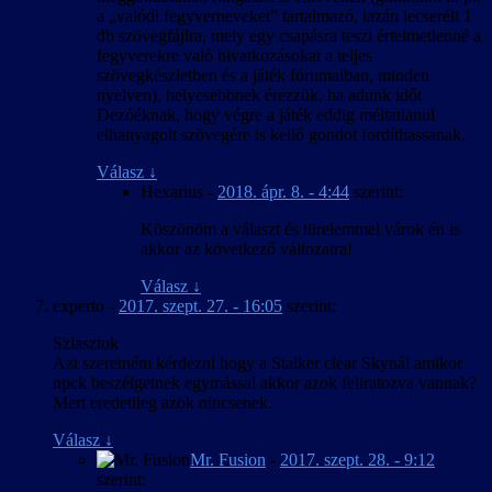
a „valódi fegyverneveket” tartalmazó, lazán lecserélt 1
db szövegfájlra, mely egy csapásra teszi értelmetlenné a
fegyverekre való hivatkozásokat a teljes
szövegkészletben és a játék fórumaiban, minden
nyelven), helyesebbnek érezzük, ha adunk időt
Dezóéknak, hogy végre a játék eddig méltatlanul
elhanyagolt szövegére is kellő gondot fordíthassanak.
Válasz
↓
Hexarius
-
2018. ápr. 8. - 4:44
szerint:
Köszönöm a választ és türelemmel várok én is
akkor az következő változatra!
Válasz
↓
experto
-
2017. szept. 27. - 16:05
szerint:
Sziasztok
Azt szeretném kérdezni hogy a Stalker clear Skynál amikor
npck beszélgetnek egymással akkor azok feliratozva vannak?
Mert eredetileg azok nincsenek.
Válasz
↓
Mr. Fusion
-
2017. szept. 28. - 9:12
szerint: