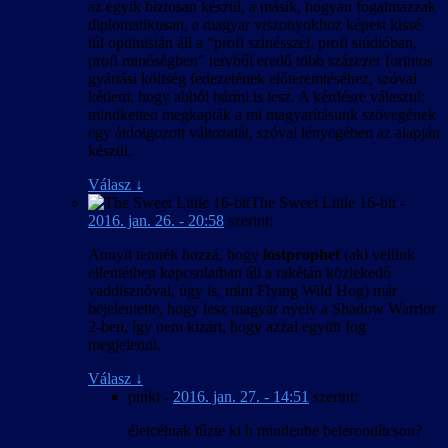
az egyik biztosan készül, a másik, hogyan fogalmazzak
diplomatikusan, a magyar viszonyokhoz képest kissé
túl optimistán áll a “profi színésszel, profi stúdióban,
profi minőségben” tervből eredő több százezer forintos
gyártási költség fedezetének előteremtéséhez, szóval
kétlem, hogy abból bármi is lesz. A kérdésre válaszul:
mindketten megkapták a mi magyarításunk szövegének
egy átdolgozott változatát, szóval lényegében az alapján
készül.
Válasz
↓
The Sweet Little 16-bit
-
2016. jan. 26. - 20:58
szerint:
Annyit tennék hozzá, hogy
lostprophet
(aki velünk
ellentétben kapcsolatban áll a rakétán közlekedő
vaddisznóval, úgy is, mint Flying Wild Hog) már
bejelentette, hogy lesz magyar nyelv a Shadow Warrior
2-ben, így nem kizárt, hogy azzal együtt fog
megjelenni.
Válasz
↓
pinki
-
2016. jan. 27. - 14:51
szerint:
életcélnak tűzte ki h mindenbe belerondítcson?