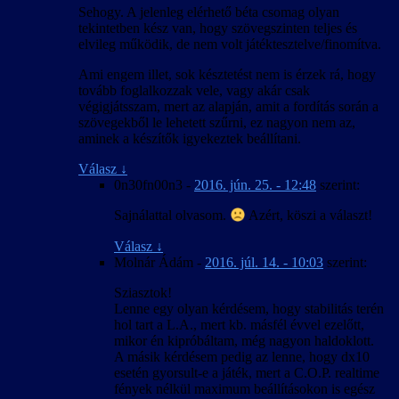
Sehogy. A jelenleg elérhető béta csomag olyan
tekintetben kész van, hogy szövegszinten teljes és
elvileg működik, de nem volt játéktesztelve/finomítva.
Ami engem illet, sok késztetést nem is érzek rá, hogy
tovább foglalkozzak vele, vagy akár csak
végigjátsszam, mert az alapján, amit a fordítás során a
szövegekből le lehetett szűrni, ez nagyon nem az,
aminek a készítők igyekeztek beállítani.
Válasz
↓
0n30fn00n3
-
2016. jún. 25. - 12:48
szerint:
Sajnálattal olvasom.
Azért, köszi a választ!
Válasz
↓
Molnár Ádám
-
2016. júl. 14. - 10:03
szerint:
Sziasztok!
Lenne egy olyan kérdésem, hogy stabilitás terén
hol tart a L.A., mert kb. másfél évvel ezelőtt,
mikor én kipróbáltam, még nagyon haldoklott.
A másik kérdésem pedig az lenne, hogy dx10
esetén gyorsult-e a játék, mert a C.O.P. realtime
fények nélkül maximum beállításokon is egész