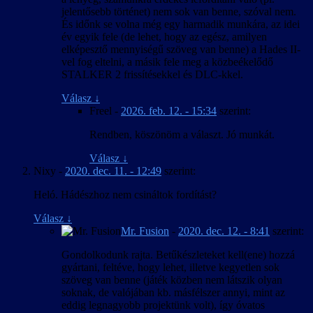
jelentősebb történet) nem sok van benne, szóval nem.
És időnk se volna még egy harmadik munkára, az idei
év egyik fele (de lehet, hogy az egész, amilyen
elképesztő mennyiségű szöveg van benne) a Hades II-
vel fog eltelni, a másik fele meg a közbeékelődő
STALKER 2 frissítésekkel és DLC-kkel.
Válasz
↓
Freel
-
2026. feb. 12. - 15:34
szerint:
Rendben, köszönöm a választ. Jó munkát.
Válasz
↓
Nixy
-
2020. dec. 11. - 12:49
szerint:
Heló. Hádészhoz nem csináltok fordítást?
Válasz
↓
Mr. Fusion
-
2020. dec. 12. - 8:41
szerint:
Gondolkodunk rajta. Betűkészleteket kell(ene) hozzá
gyártani, feltéve, hogy lehet, illetve kegyetlen sok
szöveg van benne (játék közben nem látszik olyan
soknak, de valójában kb. másfélszer annyi, mint az
eddig legnagyobb projektünk volt), így óvatos