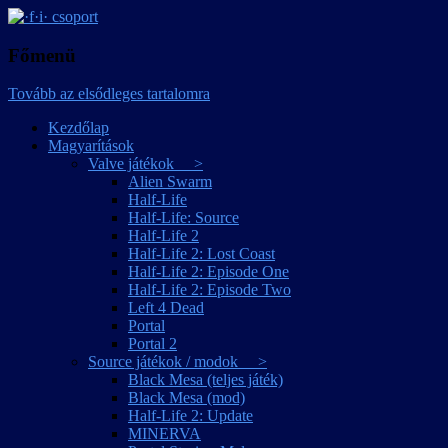
játékmagyarítások
·f·i· csoport
Főmenü
Tovább az elsődleges tartalomra
Kezdőlap
Magyarítások
Valve játékok >
Alien Swarm
Half-Life
Half-Life: Source
Half-Life 2
Half-Life 2: Lost Coast
Half-Life 2: Episode One
Half-Life 2: Episode Two
Left 4 Dead
Portal
Portal 2
Source játékok / modok >
Black Mesa (teljes játék)
Black Mesa (mod)
Half-Life 2: Update
MINERVA