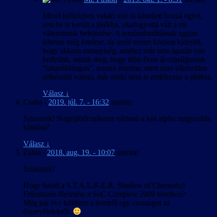
Mivel időközben valaki más is készített hozzá egyet,
ami be is került a játékba, okafogyottá vált a mi
változatunk befejezése. A textúrafordításnak ugyan
lehetne még értelme, de arról menet közben kiderült,
hogy akkora mennyiség, amihez már nem igazán van
kedvünk, annak meg, hogy több éven át csinálgassuk
“takaréklángon”, semmi értelme, mert mire elkészülne
(elkészült volna), már senki nem is emlékezne a játékra.
Válasz
↓
Csaba
-
2019. júl. 7. - 16:32
szerint:
Sziasztok! Nagyjából mikorra várható a lost alpha magyarítás
kiadása?
Válasz
↓
Zabla
-
2018. aug. 19. - 10:07
szerint:
Sziasztok!
Hogy halad a S.T.A.L.K.E.R. Shadow of Chernobyl
Feliratozás illesztése a SoC Complete 2009 modhoz?
Még pár éve küldtem a tesztről egy csomagot az
észrevételekről.