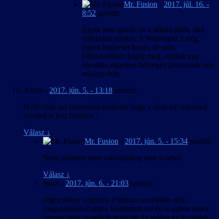
Mr. Fusion
-
2017. júl. 16. -
8:52
szerint:
Egyik sem igazán az a stílusú játék, ami
érdekelne minket. A Wasteland 2 még
éppen határeset lenne, de nem
különösebben fogott meg, amikor egy
Steames ingyenes hétvégén játszottam vele
néhány órát.
Axton
-
2017. jún. 5. - 13:18
szerint:
Hello csak azt szeretném kérdezni hogy a deus ex: mankind
divided le lesz fordítva ?
Válasz
↓
Mr. Fusion
-
2017. jún. 5. - 15:34
szerint:
Nem, részben mert valószínűleg nem is lehet.
Válasz
↓
Ipacs
-
2017. jún. 6. - 21:03
szerint:
régen mikor végeztek a human revolution rész
magyarításával akkor kérdeztem ezt én is sajnos nincs
szerencsénk ,reméljük azért pár év múlva azt is tudjuk