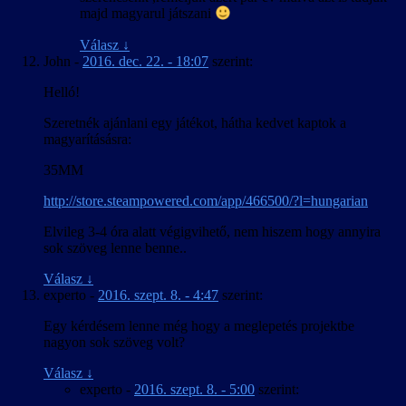
majd magyarul játszani
Válasz
↓
John
-
2016. dec. 22. - 18:07
szerint:
Helló!
Szeretnék ajánlani egy játékot, hátha kedvet kaptok a
magyarításásra:
35MM
http://store.steampowered.com/app/466500/?l=hungarian
Elvileg 3-4 óra alatt végigvihető, nem hiszem hogy annyira
sok szöveg lenne benne..
Válasz
↓
experto
-
2016. szept. 8. - 4:47
szerint:
Egy kérdésem lenne még hogy a meglepetés projektbe
nagyon sok szöveg volt?
Válasz
↓
experto
-
2016. szept. 8. - 5:00
szerint: