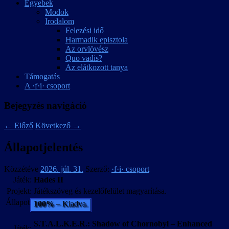
Egyebek
Modok
Irodalom
Felezési idő
Harmadik episztola
Az orvlövész
Quo vadis?
Az elátkozott tanya
Támogatás
A ·f·i· csoport
Bejegyzés navigáció
←
Előző
Következő
→
Állapotjelentés
Közzétéve
2026. júl. 31.
Szerző:
·f·i· csoport
Játék:
Hades II
Projekt:
Játékszöveg és kezelőfelület magyarítása.
Állapot:
100%
– Kiadva.
S.T.A.L.K.E.R.: Shadow of Chornobyl – Enhanced
Játék: