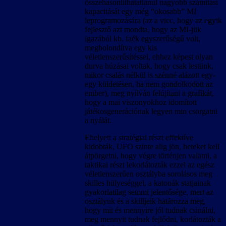
összehasonlíthatatlanul nagyobb számítási
kapacitását egy még “okosabb” MI
leprogramozására (az a vicc, hogy az egyik
fejlesztő azt mondta, hogy az MI-jük
igazából kb. faék egyszerűségű volt,
megbolondítva egy kis
véletlenszerűsítéssel, ehhez képest olyan
durva húzásai voltak, hogy csak lestünk,
mikor csalás nélkül is szénné alázott egy-
egy küldetésen, ha nem gondolkodott az
ember), meg nyilván felújítani a grafikát,
hogy a mai viszonyokhoz idomított
játékosgenerációnak legyen min csorgatni
a nyálát.
Ehelyett a stratégiai részt effektíve
kidobták, UFO szinte alig jön, heteket kell
átpörgetni, hogy végre történjen valami, a
taktikai részt lekorlátozták ezzel az egész
véletlenszerűen osztályba sorolásos meg
skilles hülyeséggel, a katonák statjainak
gyakorlatilag semmi jelentősége, mert az
osztályuk és a skilljeik határozza meg,
hogy mit és mennyire jól tudnak csinálni,
meg mennyit tudnak fejlődni, korlátozták a