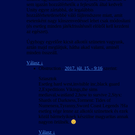
sem igazán hozzáférhetők a fejlesztők által kedvelt
Unity egyre zártabbá, de legalábbis
hozzáférhetetlenebbé váló fájlrendszere miatt, amit
esetenként nagy kínszenvedéssel lehet csak módosítani
(és esetleg minden játékfrissítésnél elölről kell kezdeni
az egészet).
Úgyhogy egyelőre kicsit alkotói szüneten vagyunk,
aztán majd meglátjuk, hátha akad valami, aminél
minden összeáll.
Válasz
↓
Obstruction
-
2017. júl. 15. - 9:16
szerint:
Sziasztok
Esetleg hard west,invisible inc,black guard
2,Expeditions Vikings,the sims
mediaval,wastland 2,how to survive 2,Styx:
Shards of Darkness,Torment: Tides of
Numenera,Tyranny,Sword Coast Legends ?Ha
esetleg vége lenne az alkotói szünetnek és ezek
közül bármelyiknek készülne magyaritas annak
nagyon örülnék.
Válasz
↓