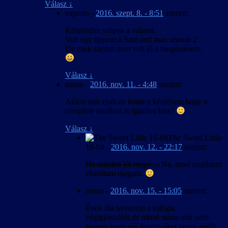
Válasz
↓
experto
-
2016. szept. 8. - 8:51
szerint:
Köszönöm szépen a választ.
Volt egy tippem a Sam and max season 2
De ezek szerint nem volt jó a megérzésem.
Válasz
↓
mooo
-
2016. nov. 11. - 4:48
szerint:
Akkor már csak az lenne a kérdésem hogy a
complete modhoz is igazítva lesz?
Válasz
↓
The Sweet Little
16-bit
-
2016. nov. 12. - 22:17
szerint:
Ha minden jól megy…
Na, most majdnem
elszóltam magam.
mooo
-
2016. nov. 15. - 15:05
szerint:
Évek óta tervezem a trilógia
végigjátszását,de mivel utána már nem
hiszem hogy elő fogom őket venni addíg