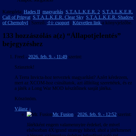
Kategória:
Hades II
,
magyarítás
,
S.T.A.L.K.E.R. 2
,
S.T.A.L.K.E.R.
Call of Pripyat
,
S.T.A.L.K.E.R. Clear Sky
,
S.T.A.L.K.E.R. Shadow
of Chernobyl
| Szerző:
·f·i· csoport
|
Közvetlen link
a könyvjelzőbe.
133 hozzászólás a(z) “
Állapotjelentés
”
bejegyzéshez
Freel
-
2026. feb. 9. - 11:49
szerint:
Sziasztok!
A Terra Invicta-hoz terveztek magyarítást? Azért kérdezem,
mert az XCOM-hoz csináltatok, azt állítólag szerettétek, és ez
a játék a Long War MOD készítőinek sasját játéka.
Köszönöm.
Válasz
↓
Mr. Fusion
-
2026. feb. 9. - 12:52
szerint:
Játékként engem valamennyire érdekel, de mivel
elsősorban 4X/grand strategy hibrid, ahol a játékmenet
a lényeg, számunkra érdekes lefordítani való (pl.