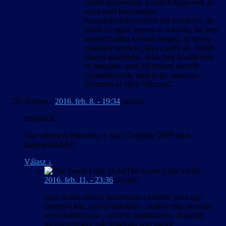
vihető felszerelést, a skillek/fegyverek jó
része totál haszontalan,
katonánként/körönként két cselekvés, de
abból az egyik legyen az őrködés, ha nem
akarod halálra szívatni magad, az ötven-
valahány statikus pálya a játék kb. felétől
elkezd ismétlődni, abba meg inkább bele
se menjünk, amit MI helyett sikerült
összetákolniuk, meg hogy mennyire
élvezetes az ellen “játszani”.
Terelyn
-
2016. feb. 8. - 19:34
szerint:
Sziasztok!
Van valami új fejlemény a SoC Complete 2009 mod
magyarításáról?
Válasz
↓
The Sweet Little 16-bit
-
2016. feb. 11. - 23:36
szerint:
Igen, Zabla akkora hibajelentést küldött, mint egy
emeletes ház, szóval időnként – amikor más aktivitás
nem akadályozza – azzal is foglalkozom. Határidő
megnevezésére már gondolni sem merek.