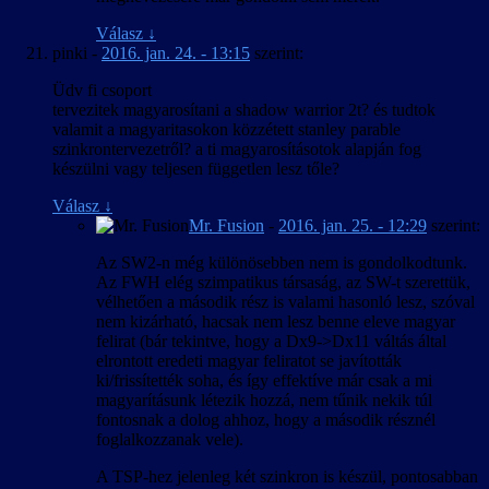
Válasz
↓
pinki
-
2016. jan. 24. - 13:15
szerint:
Üdv fi csoport
tervezitek magyarosítani a shadow warrior 2t? és tudtok
valamit a magyaritasokon közzétett stanley parable
szinkrontervezetről? a ti magyarosításotok alapján fog
készülni vagy teljesen független lesz tőle?
Válasz
↓
Mr. Fusion
-
2016. jan. 25. - 12:29
szerint:
Az SW2-n még különösebben nem is gondolkodtunk.
Az FWH elég szimpatikus társaság, az SW-t szerettük,
vélhetően a második rész is valami hasonló lesz, szóval
nem kizárható, hacsak nem lesz benne eleve magyar
felirat (bár tekintve, hogy a Dx9->Dx11 váltás által
elrontott eredeti magyar feliratot se javították
ki/frissítették soha, és így effektíve már csak a mi
magyarításunk létezik hozzá, nem tűnik nekik túl
fontosnak a dolog ahhoz, hogy a második résznél
foglalkozzanak vele).
A TSP-hez jelenleg két szinkron is készül, pontosabban