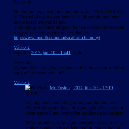
Sziasztok
Nemtudom hogyan álltok a modokhoz, de a STALKER: Call
of Chernobyl egy nagyon igéretes és kifinomult mod, nem
ártana hozzá magyarítás sem.
Tudom,hogy az ember elfoglalt, ha nem is készül hozzá soha
magyarítás azért vessetek rá pár pillantást:
http://www.moddb.com/mods/call-of-chernobyl
Válasz
↓
experto
-
2017. jún. 10. - 15:41
szerint:
sziasztok
Várható tőletek még ha más nem is de indie játékok fordítása
vagy már visszavonultatok?
Válasz
↓
Mr. Fusion
-
2017. jún. 10. - 17:19
szerint:
Van ugyan néhány dolog, amin gondolkodunk már
rövidebb-hosszabb ideje, de mindegyiknél van valami
olyan tényező, ami érezhetően csökkenti a lelkesedést.
Másik probléma, hogy egyre kevesebb az olyan játék,
amihez egyáltalán hozzá lehet nyúlni, már az indie-k