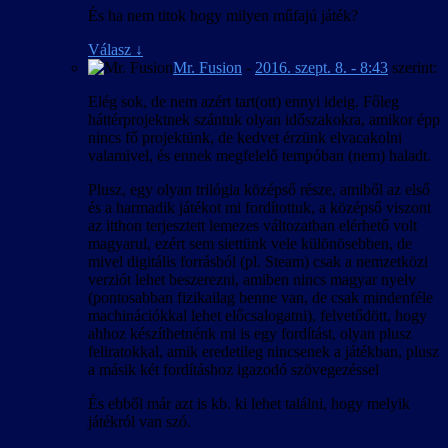
És ha nem titok hogy milyen műfajú játék?
Válasz
↓
Mr. Fusion
-
2016. szept. 8. - 8:43
szerint:
Elég sok, de nem azért tart(ott) ennyi ideig. Főleg
háttérprojektnek szántuk olyan időszakokra, amikor épp
nincs fő projektünk, de kedvet érzünk elvacakolni
valamivel, és ennek megfelelő tempóban (nem) haladt.
Plusz, egy olyan trilógia középső része, amiből az első
és a harmadik játékot mi fordítottuk, a középső viszont
az itthon terjesztett lemezes változatban elérhető volt
magyarul, ezért sem siettünk vele különösebben, de
mivel digitális forrásból (pl. Steam) csak a nemzetközi
verziót lehet beszerezni, amiben nincs magyar nyelv
(pontosabban fizikailag benne van, de csak mindenféle
machinációkkal lehet előcsalogatni), felvetődött, hogy
ahhoz készíthetnénk mi is egy fordítást, olyan plusz
feliratokkal, amik eredetileg nincsenek a játékban, plusz
a másik két fordításhoz igazodó szövegezéssel
És ebből már azt is kb. ki lehet találni, hogy melyik
játékról van szó.