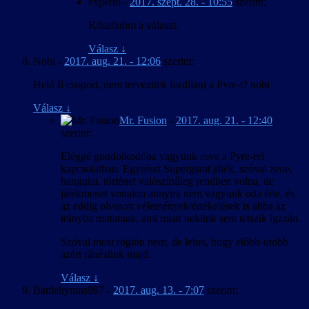
experto
-
2017. szept. 28. - 10:55
szerint:
Köszönöm a választ.
Válasz
↓
Nobi
-
2017. aug. 21. - 12:06
szerint:
Heló fi csoport, nem tervezitek fordítani a Pyre-t? nobi
Válasz
↓
Mr. Fusion
-
2017. aug. 21. - 12:40
szerint:
Eléggé gondolkodóba vagyunk esve a Pyre-rel
kapcsolatban. Egyrészt Supergiant játék, szóval zene,
hangulat, történet valószínűleg rendben volna, de
játékmenet vonalon annyira nem vagyunk oda érte, és
az eddig olvasott vélemények/értékelések is abba az
irányba mutatnak, ami miatt nekünk sem tetszik igazán.
Szóval most rögtön nem, de lehet, hogy előbb-utóbb
azért ránézünk majd.
Válasz
↓
Battlehymns987
-
2017. aug. 13. - 7:07
szerint: