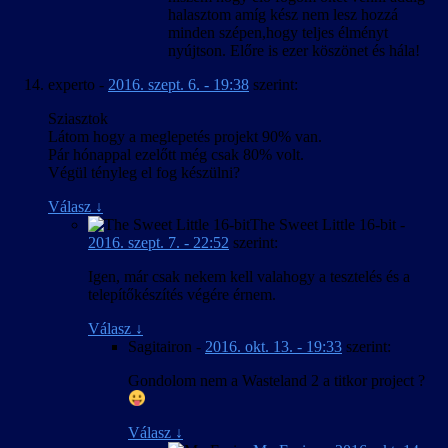
halasztom amíg kész nem lesz hozzá
minden szépen,hogy teljes élményt
nyújtson. Előre is ezer köszönet és hála!
experto
-
2016. szept. 6. - 19:38
szerint:
Sziasztok
Látom hogy a meglepetés projekt 90% van.
Pár hónappal ezelőtt még csak 80% volt.
Végül tényleg el fog készülni?
Válasz
↓
The Sweet Little 16-bit
-
2016. szept. 7. - 22:52
szerint:
Igen, már csak nekem kell valahogy a tesztelés és a
telepítőkészítés végére érnem.
Válasz
↓
Sagitairon
-
2016. okt. 13. - 19:33
szerint:
Gondolom nem a Wasteland 2 a titkor project ?
Válasz
↓