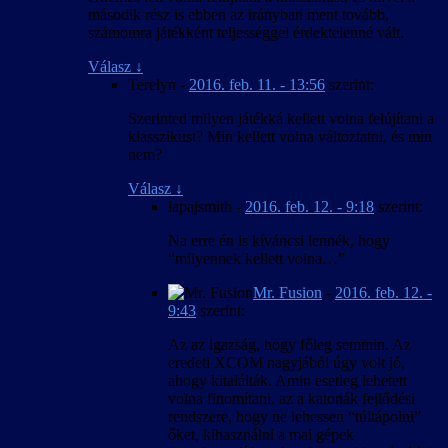
második rész is ebben az irányban ment tovább,
számomra játékként teljességgel érdektelenné vált.
Válasz
↓
Terelyn
-
2016. feb. 11. - 13:56
szerint:
Szerinted milyen játékká kellett volna felújítani a
klasszikust? Min kellett volna változtatni, és min
nem?
Válasz
↓
lapajsmith
-
2016. feb. 12. - 9:18
szerint:
Na erre én is kíváncsi lennék, hogy
“milyennek kellett volna…”
Mr. Fusion
-
2016. feb. 12. -
9:43
szerint:
Az az igazság, hogy főleg semmin. Az
eredeti XCOM nagyjából úgy volt jó,
ahogy kitalálták. Amin esetleg lehetett
volna finomítani, az a katonák fejlődési
rendszere, hogy ne lehessen “túltápolni”
őket, kihasználni a mai gépek