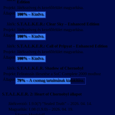
Edition
Projekt:
Játékszöveg és kezelőfelület magyarítása.
Állapot:
100%
– Kiadva.
Játék:
S.T.A.L.K.E.R.: Clear Sky – Enhanced Edition
Projekt:
Játékszöveg és kezelőfelület magyarítása.
Állapot:
100%
– Kiadva.
Játék:
S.T.A.L.K.E.R.: Call of Pripyat – Enhanced Edition
Projekt:
Játékszöveg és kezelőfelület magyarítása.
Állapot:
100%
– Kiadva.
Játék:
S.T.A.L.K.E.R. Shadow of Chernobyl
Projekt:
Feliratozás illesztése a SoC Complete 2009 modhoz
Állapot:
79%
– A csomag tartalmának kialakítása.
S.T.A.L.K.E.R. 2: Heart of Chornobyl állapot
Játékverzió:
1.9.0(?) “Sealed Truth” – 2026. 04. 14.
Magyarítás:
1.08 (1.9.0) – 2026. 04. 19.
Állapot:
Megfelelő