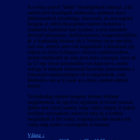
Az orosz nyelvű “háttér” beszélgetések (mint pl. a tűz
mellett ülve beszélgető sztalkerek), amiknek nincs
játékmenetbeli jelentősége, nincsenek, de ami angolul
hangzik el, abból lényegében minden (beleértve a
sztalkerek kiabálását harc közben, a nem-interaktív
átvezető jeleneteket, rádióüzeneteket, hangosbeszélőket
pl. a Szabadság bázison stb.). Néhány olyan speciális
eset van, amikor nem volt megoldható a feliratozás (pl.
rögtön az elején Lebegyev válaszai a párbeszédben,
miután felébredtél de még nem tudsz mozogni, mert ott
az UI egy olyan üzemmódba van kapcsolva, amibe
sehogy se tudtunk feliratozást hackelni; pontosabban a
feliratozás tulajdonképpen ott is megtörténik, csak
blokkolva van az UI-nak az a része, amiben látható
lenne).
Technikailag minden hanghoz lehetne feliratot
megjeleníteni, de egyrészt egyikünk se beszél oroszul
(pláne nem olyan szinten, hogy hallás alapján le tudjuk
fordítani szövegeket), másrészt még ha a fordítás
megoldható is lett volna, rengeteg tovább munka lett
volna még ezeket a szövegeket is betenni.
Válasz
↓