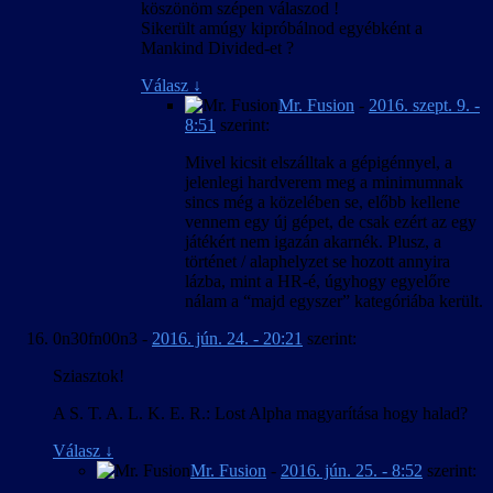
köszönöm szépen válaszod !
Sikerült amúgy kipróbálnod egyébként a
Mankind Divided-et ?
Válasz
↓
Mr. Fusion
-
2016. szept. 9. -
8:51
szerint:
Mivel kicsit elszálltak a gépigénnyel, a
jelenlegi hardverem meg a minimumnak
sincs még a közelében se, előbb kellene
vennem egy új gépet, de csak ezért az egy
játékért nem igazán akarnék. Plusz, a
történet / alaphelyzet se hozott annyira
lázba, mint a HR-é, úgyhogy egyelőre
nálam a “majd egyszer” kategóriába került.
0n30fn00n3
-
2016. jún. 24. - 20:21
szerint:
Sziasztok!
A S. T. A. L. K. E. R.: Lost Alpha magyarítása hogy halad?
Válasz
↓
Mr. Fusion
-
2016. jún. 25. - 8:52
szerint: