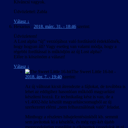
Kíváncsi vagyok.
Üdvözlettel: Zabla
Válasz
↓
Hexarius
-
2018. márc. 31. - 18:46
szerint:
Üdvözletem!
A Lost alpha “új” verziójához való fordításról érdeklődnék,
hogy hogyan áll? Vagy esetleg van valami módja, hogy a
régebbi fordítással is működjön az új Lost alpha?
Előre is köszönöm a választ!
Válasz
↓
The Sweet Little 16-bit
-
2018. ápr. 7. - 19:40
szerint:
Az új változat kicsit átrendezte a fájlokat, de továbbra is
lehet az eddigihez hasonlóan működő magyarítást
készíteni hozzá. Ez technikailag kész is van, de a
v1.4002-höz készült magyarításcsomagból az új
szerkezetet elérni „nem felhasználónak való” feladat.
Minthogy a részletes hibajelentésünkből kb. semmit
sem javítottak ki a készítők, és még egy-két újabb
meggondolatlan rongálást is elkövettek (gondolok itt pl.