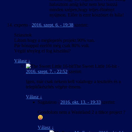
halasztom amíg kész nem lesz hozzá
minden szépen,hogy teljes élményt
nyújtson. Előre is ezer köszönet és hála!
experto
-
2016. szept. 6. - 19:38
szerint:
Sziasztok
Látom hogy a meglepetés projekt 90% van.
Pár hónappal ezelőtt még csak 80% volt.
Végül tényleg el fog készülni?
Válasz
↓
The Sweet Little 16-bit
-
2016. szept. 7. - 22:52
szerint:
Igen, már csak nekem kell valahogy a tesztelés és a
telepítőkészítés végére érnem.
Válasz
↓
Sagitairon
-
2016. okt. 13. - 19:33
szerint:
Gondolom nem a Wasteland 2 a titkor project ?
Válasz
↓