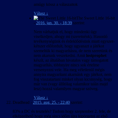
amúgy kössz a válaszaitok
Válasz
↓
The Sweet Little 16-bit
-
2016. jan. 30. - 18:39
szerint:
Nem várhatjuk el, hogy mindenki úgy
viselkedjen, ahogy mi (szeretnénk). Hasonló
tevékenységünk és érdeklődésünk miatt egyszer-
kétszer előfordult, hogy ugyanazt a játékot
szemeltük ki magyarításra, de nem szeretünk és
nem akarunk veszekedni. Amit
lostprophet
készít, az általában hivatalos vagy támogatott
magyarítás, többnyire nincs sok értelme
versenyezni vele. Ha meg véletlenül mégis
annyira magyarítani akarnánk egy játékot, nem
fog visszatartani minket olyan kicsinység, hogy
már van (vagy állítólag valamikor talán majd
lesz) hozzá valamilyen magyar szöveg.
Válasz
↓
Deadhead
-
2015. aug. 25. - 22:40
szerint:
83% a DC és tesztelés? Tudom hogy szeptember 2. fele, de
elképzelhető hogy még sincs időm újra kipörgetni az első