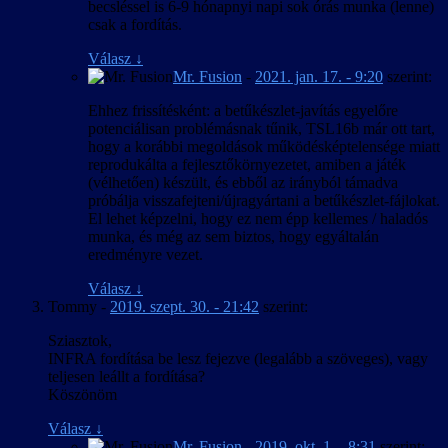
becsléssel is 6-9 hónapnyi napi sok órás munka (lenne)
csak a fordítás.
Válasz
↓
Mr. Fusion
-
2021. jan. 17. - 9:20
szerint:
Ehhez frissítésként: a betűkészlet-javítás egyelőre
potenciálisan problémásnak tűnik, TSL16b már ott tart,
hogy a korábbi megoldások működésképtelensége miatt
reprodukálta a fejlesztőkörnyezetet, amiben a játék
(vélhetően) készült, és ebből az irányból támadva
próbálja visszafejteni/újragyártani a betűkészlet-fájlokat.
El lehet képzelni, hogy ez nem épp kellemes / haladós
munka, és még az sem biztos, hogy egyáltalán
eredményre vezet.
Válasz
↓
Tommy
-
2019. szept. 30. - 21:42
szerint:
Sziasztok,
INFRA fordítása be lesz fejezve (legalább a szöveges), vagy
teljesen leállt a fordítása?
Köszönöm
Válasz
↓
Mr. Fusion
-
2019. okt. 1. - 8:31
szerint: