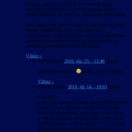
Sehogy. A jelenleg elérhető béta csomag olyan
tekintetben kész van, hogy szövegszinten teljes és
elvileg működik, de nem volt játéktesztelve/finomítva.
Ami engem illet, sok késztetést nem is érzek rá, hogy
tovább foglalkozzak vele, vagy akár csak
végigjátsszam, mert az alapján, amit a fordítás során a
szövegekből le lehetett szűrni, ez nagyon nem az,
aminek a készítők igyekeztek beállítani.
Válasz
↓
0n30fn00n3
-
2016. jún. 25. - 12:48
szerint:
Sajnálattal olvasom.
Azért, köszi a választ!
Válasz
↓
Molnár Ádám
-
2016. júl. 14. - 10:03
szerint:
Sziasztok!
Lenne egy olyan kérdésem, hogy stabilitás terén
hol tart a L.A., mert kb. másfél évvel ezelőtt,
mikor én kipróbáltam, még nagyon haldoklott.
A másik kérdésem pedig az lenne, hogy dx10
esetén gyorsult-e a játék, mert a C.O.P. realtime
fények nélkül maximum beállításokon is egész