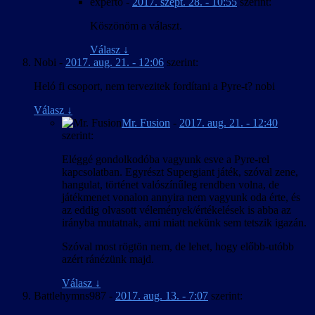
experto
-
2017. szept. 28. - 10:55
szerint:
Köszönöm a választ.
Válasz
↓
Nobi
-
2017. aug. 21. - 12:06
szerint:
Heló fi csoport, nem tervezitek fordítani a Pyre-t? nobi
Válasz
↓
Mr. Fusion
-
2017. aug. 21. - 12:40
szerint:
Eléggé gondolkodóba vagyunk esve a Pyre-rel
kapcsolatban. Egyrészt Supergiant játék, szóval zene,
hangulat, történet valószínűleg rendben volna, de
játékmenet vonalon annyira nem vagyunk oda érte, és
az eddig olvasott vélemények/értékelések is abba az
irányba mutatnak, ami miatt nekünk sem tetszik igazán.
Szóval most rögtön nem, de lehet, hogy előbb-utóbb
azért ránézünk majd.
Válasz
↓
Battlehymns987
-
2017. aug. 13. - 7:07
szerint: