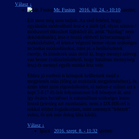
Válasz
↓
Mr. Fusion
-
2016. júl. 24. - 10:10
szerint:
Ezt most még nem tudjuk. Az első feltétel, hogy
egyáltalán módosítható lesz-e a játék (pl. olyan szinten /
módszerrel titkosított fájlokból áll, amik “házilag” nem
dekódolhatók), lesz-e hozzá elérhető ki/becsomagoló
eszközkészlet, el lehet-e végezni benne olyan szükséges
technikai módosításokat, mint pl. a betűkészletek
cseréje, és mindezek után derül ki, hogy mennyi szöveg
van benne (valószínűsíthető, hogy hatalmas mennyiség
lesz) és mennyi egyéb munka lesz vele.
Ehhez jó esetben is hónapok kellhetnek majd a
megjelenés után (főleg az eszközök megjelenéséhez), és
aztán lehet azon elgondolkodni, rá tudom-e szánni azt a
napi 5-6 (7-8) órát folyamatosan 6-8 hónapon át, ami
így óvatos becsléssel is minimálisan szükséges lenne
hozzá (jelenleg azt mondanám, nem; a DX:HR-rel is
sokkal többet foglalkoztam, mint amennyit “lehetett”
volna, és sok más dolog látta kárát).
Válasz
↓
Ipacs
-
2016. szept. 8. - 11:32
szerint: