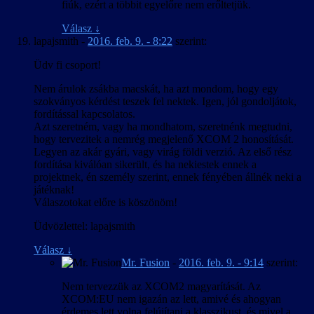
fiúk, ezért a többit egyelőre nem erőltetjük.
Válasz
↓
lapajsmith
-
2016. feb. 9. - 8:22
szerint:
Üdv fi csoport!
Nem árulok zsákba macskát, ha azt mondom, hogy egy
szokványos kérdést teszek fel nektek. Igen, jól gondoljátok,
fordítással kapcsolatos.
Azt szeretném, vagy ha mondhatom, szeretnénk megtudni,
hogy tervezitek a nemrég megjelenő XCOM 2 honosítását.
Legyen az akár gyári, vagy virág földi verzió. Az első rész
fordítása kiválóan sikerült, és ha nekiestek ennek a
projektnek, én személy szerint, ennek fényében állnék neki a
játéknak!
Válaszotokat előre is köszönöm!
Üdvözlettel: lapajsmith
Válasz
↓
Mr. Fusion
-
2016. feb. 9. - 9:14
szerint:
Nem tervezzük az XCOM2 magyarítását. Az
XCOM:EU nem igazán az lett, amivé és ahogyan
érdemes lett volna felújítani a klasszikust, és mivel a