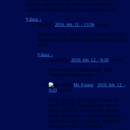
második rész is ebben az irányban ment tovább,
számomra játékként teljességgel érdektelenné vált.
Válasz
↓
Terelyn
-
2016. feb. 11. - 13:56
szerint:
Szerinted milyen játékká kellett volna felújítani a
klasszikust? Min kellett volna változtatni, és min
nem?
Válasz
↓
lapajsmith
-
2016. feb. 12. - 9:18
szerint:
Na erre én is kíváncsi lennék, hogy
“milyennek kellett volna…”
Mr. Fusion
-
2016. feb. 12. -
9:43
szerint:
Az az igazság, hogy főleg semmin. Az
eredeti XCOM nagyjából úgy volt jó,
ahogy kitalálták. Amin esetleg lehetett
volna finomítani, az a katonák fejlődési
rendszere, hogy ne lehessen “túltápolni”
őket, kihasználni a mai gépek