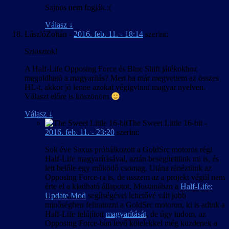
Sajnos nem fogják.:(
Válasz
↓
LászlóZoltán
-
2016. feb. 11. - 18:14
szerint:
Sziasztok!
A Half-Life Opposing Force és Blue Shift játékokhoz
megoldható a magyarítás? Mert ha már megvettem az összes
HL-t, akkor jó lenne azokat végigvinni magyar nyelven.
Választ előre is köszönöm
Válasz
↓
The Sweet Little 16-bit
-
2016. feb. 11. - 23:20
szerint:
Sok éve Saxus próbálkozott a GoldSrc motoros régi
Half-Life magyarításával, aztán besegítettünk mi is, és
lett belőle egy működő csomag. Utána ránéztünk az
Opposing Force-ra is, de asszem az a projekt végül nem
érte el a kiadható állapotot. Mostanában a
Half-Life:
Update Mod
segítségével lehetővé vált jobb
minőségben feliratozni a GoldSrc motoron, ki is adtuk a
Half-Life felújított
magyarítását
, de úgy tudom, az
Opposing Force-ban levő kötelekkel még küzdenek a