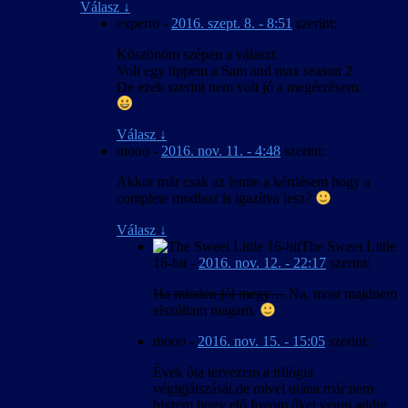
Válasz
↓
experto
-
2016. szept. 8. - 8:51
szerint:
Köszönöm szépen a választ.
Volt egy tippem a Sam and max season 2
De ezek szerint nem volt jó a megérzésem.
Válasz
↓
mooo
-
2016. nov. 11. - 4:48
szerint:
Akkor már csak az lenne a kérdésem hogy a
complete modhoz is igazítva lesz?
Válasz
↓
The Sweet Little
16-bit
-
2016. nov. 12. - 22:17
szerint:
Ha minden jól megy…
Na, most majdnem
elszóltam magam.
mooo
-
2016. nov. 15. - 15:05
szerint:
Évek óta tervezem a trilógia
végigjátszását,de mivel utána már nem
hiszem hogy elő fogom őket venni addíg