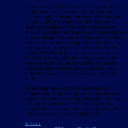
Az orosz nyelvű “háttér” beszélgetések (mint pl. a tűz
mellett ülve beszélgető sztalkerek), amiknek nincs
játékmenetbeli jelentősége, nincsenek, de ami angolul
hangzik el, abból lényegében minden (beleértve a
sztalkerek kiabálását harc közben, a nem-interaktív
átvezető jeleneteket, rádióüzeneteket, hangosbeszélőket
pl. a Szabadság bázison stb.). Néhány olyan speciális
eset van, amikor nem volt megoldható a feliratozás (pl.
rögtön az elején Lebegyev válaszai a párbeszédben,
miután felébredtél de még nem tudsz mozogni, mert ott
az UI egy olyan üzemmódba van kapcsolva, amibe
sehogy se tudtunk feliratozást hackelni; pontosabban a
feliratozás tulajdonképpen ott is megtörténik, csak
blokkolva van az UI-nak az a része, amiben látható
lenne).
Technikailag minden hanghoz lehetne feliratot
megjeleníteni, de egyrészt egyikünk se beszél oroszul
(pláne nem olyan szinten, hogy hallás alapján le tudjuk
fordítani szövegeket), másrészt még ha a fordítás
megoldható is lett volna, rengeteg tovább munka lett
volna még ezeket a szövegeket is betenni.
Válasz
↓