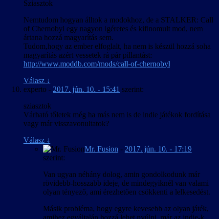
Sziasztok
Nemtudom hogyan álltok a modokhoz, de a STALKER: Call
of Chernobyl egy nagyon igéretes és kifinomult mod, nem
ártana hozzá magyarítás sem.
Tudom,hogy az ember elfoglalt, ha nem is készül hozzá soha
magyarítás azért vessetek rá pár pillantást:
http://www.moddb.com/mods/call-of-chernobyl
Válasz
↓
experto
-
2017. jún. 10. - 15:41
szerint:
sziasztok
Várható tőletek még ha más nem is de indie játékok fordítása
vagy már visszavonultatok?
Válasz
↓
Mr. Fusion
-
2017. jún. 10. - 17:19
szerint:
Van ugyan néhány dolog, amin gondolkodunk már
rövidebb-hosszabb ideje, de mindegyiknél van valami
olyan tényező, ami érezhetően csökkenti a lelkesedést.
Másik probléma, hogy egyre kevesebb az olyan játék,
amihez egyáltalán hozzá lehet nyúlni, már az indie-k