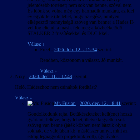
jelentősebb történet) nem sok van benne, szóval nem.
És időnk se volna még egy harmadik munkára, az idei
év egyik fele (de lehet, hogy az egész, amilyen
elképesztő mennyiségű szöveg van benne) a Hades II-
vel fog eltelni, a másik fele meg a közbeékelődő
STALKER 2 frissítésekkel és DLC-kkel.
Válasz
↓
Freel
-
2026. feb. 12. - 15:34
szerint:
Rendben, köszönöm a választ. Jó munkát.
Válasz
↓
Nixy
-
2020. dec. 11. - 12:49
szerint:
Heló. Hádészhoz nem csináltok fordítást?
Válasz
↓
Mr. Fusion
-
2020. dec. 12. - 8:41
szerint:
Gondolkodunk rajta. Betűkészleteket kell(ene) hozzá
gyártani, feltéve, hogy lehet, illetve kegyetlen sok
szöveg van benne (játék közben nem látszik olyan
soknak, de valójában kb. másfélszer annyi, mint az
eddig legnagyobb projektünk volt), így óvatos