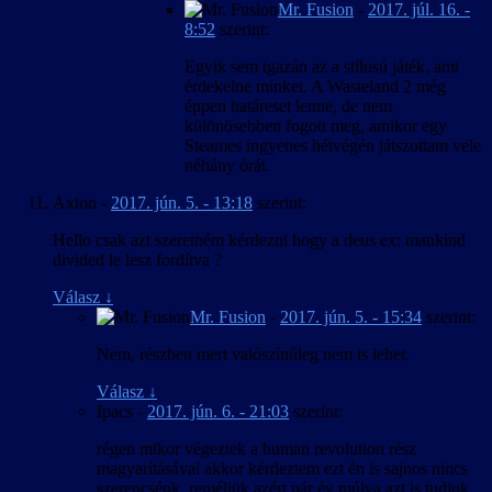
Mr. Fusion
-
2017. júl. 16. -
8:52
szerint:
Egyik sem igazán az a stílusú játék, ami
érdekelne minket. A Wasteland 2 még
éppen határeset lenne, de nem
különösebben fogott meg, amikor egy
Steames ingyenes hétvégén játszottam vele
néhány órát.
Axton
-
2017. jún. 5. - 13:18
szerint:
Hello csak azt szeretném kérdezni hogy a deus ex: mankind
divided le lesz fordítva ?
Válasz
↓
Mr. Fusion
-
2017. jún. 5. - 15:34
szerint:
Nem, részben mert valószínűleg nem is lehet.
Válasz
↓
Ipacs
-
2017. jún. 6. - 21:03
szerint:
régen mikor végeztek a human revolution rész
magyarításával akkor kérdeztem ezt én is sajnos nincs
szerencsénk ,reméljük azért pár év múlva azt is tudjuk