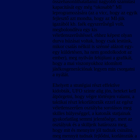
összehasonlíthatatlanul nagyobb számítási
kapacitását egy még “okosabb” MI
leprogramozására (az a vicc, hogy az egyik
fejlesztő azt mondta, hogy az MI-jük
igazából kb. faék egyszerűségű volt,
megbolondítva egy kis
véletlenszerűsítéssel, ehhez képest olyan
durva húzásai voltak, hogy csak lestünk,
mikor csalás nélkül is szénné alázott egy-
egy küldetésen, ha nem gondolkodott az
ember), meg nyilván felújítani a grafikát,
hogy a mai viszonyokhoz idomított
játékosgenerációnak legyen min csorgatni
a nyálát.
Ehelyett a stratégiai részt effektíve
kidobták, UFO szinte alig jön, heteket kell
átpörgetni, hogy végre történjen valami, a
taktikai részt lekorlátozták ezzel az egész
véletlenszerűen osztályba sorolásos meg
skilles hülyeséggel, a katonák statjainak
gyakorlatilag semmi jelentősége, mert az
osztályuk és a skilljeik határozza meg,
hogy mit és mennyire jól tudnak csinálni,
meg mennyit tudnak fejlődni, korlátozták a