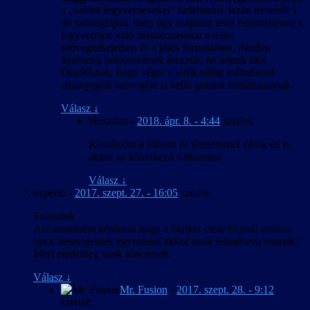
a „valódi fegyverneveket” tartalmazó, lazán lecserélt 1
db szövegfájlra, mely egy csapásra teszi értelmetlenné a
fegyverekre való hivatkozásokat a teljes
szövegkészletben és a játék fórumaiban, minden
nyelven), helyesebbnek érezzük, ha adunk időt
Dezóéknak, hogy végre a játék eddig méltatlanul
elhanyagolt szövegére is kellő gondot fordíthassanak.
Válasz
↓
Hexarius
-
2018. ápr. 8. - 4:44
szerint:
Köszönöm a választ és türelemmel várok én is
akkor az következő változatra!
Válasz
↓
experto
-
2017. szept. 27. - 16:05
szerint:
Sziasztok
Azt szeretném kérdezni hogy a Stalker clear Skynál amikor
npck beszélgetnek egymással akkor azok feliratozva vannak?
Mert eredetileg azok nincsenek.
Válasz
↓
Mr. Fusion
-
2017. szept. 28. - 9:12
szerint: