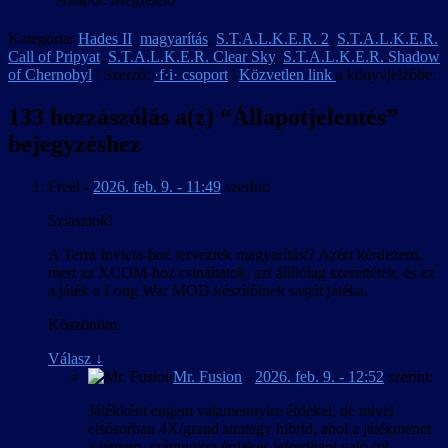
Kategória:
Hades II
,
magyarítás
,
S.T.A.L.K.E.R. 2
,
S.T.A.L.K.E.R.
Call of Pripyat
,
S.T.A.L.K.E.R. Clear Sky
,
S.T.A.L.K.E.R. Shadow
of Chernobyl
| Szerző:
·f·i· csoport
|
Közvetlen link
a könyvjelzőbe.
133 hozzászólás a(z) “
Állapotjelentés
”
bejegyzéshez
Freel
-
2026. feb. 9. - 11:49
szerint:
Sziasztok!
A Terra Invicta-hoz terveztek magyarítást? Azért kérdezem,
mert az XCOM-hoz csináltatok, azt állítólag szerettétek, és ez
a játék a Long War MOD készítőinek sasját játéka.
Köszönöm.
Válasz
↓
Mr. Fusion
-
2026. feb. 9. - 12:52
szerint:
Játékként engem valamennyire érdekel, de mivel
elsősorban 4X/grand strategy hibrid, ahol a játékmenet
a lényeg, számunkra érdekes lefordítani való (pl.