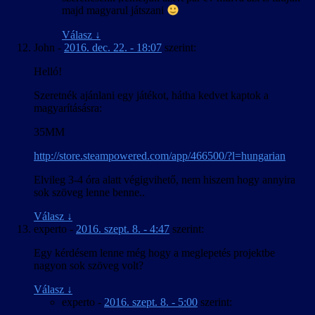
majd magyarul játszani
Válasz
↓
John
-
2016. dec. 22. - 18:07
szerint:
Helló!
Szeretnék ajánlani egy játékot, hátha kedvet kaptok a
magyarításásra:
35MM
http://store.steampowered.com/app/466500/?l=hungarian
Elvileg 3-4 óra alatt végigvihető, nem hiszem hogy annyira
sok szöveg lenne benne..
Válasz
↓
experto
-
2016. szept. 8. - 4:47
szerint:
Egy kérdésem lenne még hogy a meglepetés projektbe
nagyon sok szöveg volt?
Válasz
↓
experto
-
2016. szept. 8. - 5:00
szerint: