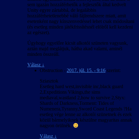
sem igazán hozzáférhetők a fejlesztők által kedvelt
Unity egyre zártabbá, de legalábbis
hozzáférhetetlenebbé váló fájlrendszere miatt, amit
esetenként nagy kínszenvedéssel lehet csak módosítani
(és esetleg minden játékfrissítésnél elölről kell kezdeni
az egészet).
Úgyhogy egyelőre kicsit alkotói szüneten vagyunk,
aztán majd meglátjuk, hátha akad valami, aminél
minden összeáll.
Válasz
↓
Obstruction
-
2017. júl. 15. - 9:16
szerint:
Sziasztok
Esetleg hard west,invisible inc,black guard
2,Expeditions Vikings,the sims
mediaval,wastland 2,how to survive 2,Styx:
Shards of Darkness,Torment: Tides of
Numenera,Tyranny,Sword Coast Legends ?Ha
esetleg vége lenne az alkotói szünetnek és ezek
közül bármelyiknek készülne magyaritas annak
nagyon örülnék.
Válasz
↓