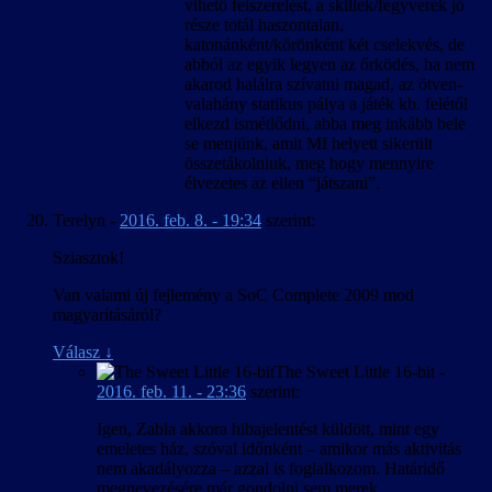
vihető felszerelést, a skillek/fegyverek jó
része totál haszontalan,
katonánként/körönként két cselekvés, de
abból az egyik legyen az őrködés, ha nem
akarod halálra szívatni magad, az ötven-
valahány statikus pálya a játék kb. felétől
elkezd ismétlődni, abba meg inkább bele
se menjünk, amit MI helyett sikerült
összetákolniuk, meg hogy mennyire
élvezetes az ellen “játszani”.
Terelyn
-
2016. feb. 8. - 19:34
szerint:
Sziasztok!
Van valami új fejlemény a SoC Complete 2009 mod
magyarításáról?
Válasz
↓
The Sweet Little 16-bit
-
2016. feb. 11. - 23:36
szerint:
Igen, Zabla akkora hibajelentést küldött, mint egy
emeletes ház, szóval időnként – amikor más aktivitás
nem akadályozza – azzal is foglalkozom. Határidő
megnevezésére már gondolni sem merek.