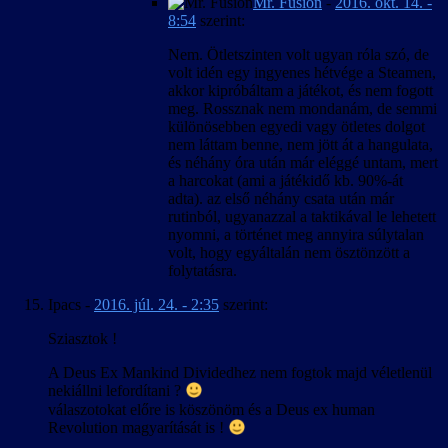
Mr. Fusion
-
2016. okt. 14. -
8:54
szerint:
Nem. Ötletszinten volt ugyan róla szó, de
volt idén egy ingyenes hétvége a Steamen,
akkor kipróbáltam a játékot, és nem fogott
meg. Rossznak nem mondanám, de semmi
különösebben egyedi vagy ötletes dolgot
nem láttam benne, nem jött át a hangulata,
és néhány óra után már eléggé untam, mert
a harcokat (ami a játékidő kb. 90%-át
adta). az első néhány csata után már
rutinból, ugyanazzal a taktikával le lehetett
nyomni, a történet meg annyira súlytalan
volt, hogy egyáltalán nem ösztönzött a
folytatásra.
Ipacs
-
2016. júl. 24. - 2:35
szerint:
Sziasztok !
A Deus Ex Mankind Dividedhez nem fogtok majd véletlenül
nekiállni lefordítani ?
válaszotokat előre is köszönöm és a Deus ex human
Revolution magyarítását is !