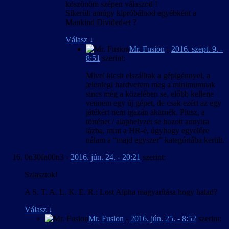
köszönöm szépen válaszod !
Sikerült amúgy kipróbálnod egyébként a
Mankind Divided-et ?
Válasz
↓
Mr. Fusion
-
2016. szept. 9. -
8:51
szerint:
Mivel kicsit elszálltak a gépigénnyel, a
jelenlegi hardverem meg a minimumnak
sincs még a közelében se, előbb kellene
vennem egy új gépet, de csak ezért az egy
játékért nem igazán akarnék. Plusz, a
történet / alaphelyzet se hozott annyira
lázba, mint a HR-é, úgyhogy egyelőre
nálam a “majd egyszer” kategóriába került.
0n30fn00n3
-
2016. jún. 24. - 20:21
szerint:
Sziasztok!
A S. T. A. L. K. E. R.: Lost Alpha magyarítása hogy halad?
Válasz
↓
Mr. Fusion
-
2016. jún. 25. - 8:52
szerint: