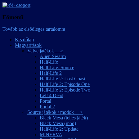
játékmagyarítások
·f·i· csoport
Főmenü
Tovább az elsődleges tartalomra
Kezdőlap
Magyarítások
Valve játékok >
Alien Swarm
Half-Life
Half-Life: Source
Half-Life 2
Half-Life 2: Lost Coast
Half-Life 2: Episode One
Half-Life 2: Episode Two
Left 4 Dead
Portal
Portal 2
Source játékok / modok >
Black Mesa (teljes játék)
Black Mesa (mod)
Half-Life 2: Update
MINERVA