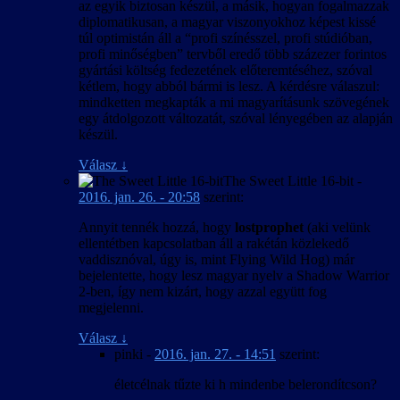
az egyik biztosan készül, a másik, hogyan fogalmazzak
diplomatikusan, a magyar viszonyokhoz képest kissé
túl optimistán áll a “profi színésszel, profi stúdióban,
profi minőségben” tervből eredő több százezer forintos
gyártási költség fedezetének előteremtéséhez, szóval
kétlem, hogy abból bármi is lesz. A kérdésre válaszul:
mindketten megkapták a mi magyarításunk szövegének
egy átdolgozott változatát, szóval lényegében az alapján
készül.
Válasz
↓
The Sweet Little 16-bit
-
2016. jan. 26. - 20:58
szerint:
Annyit tennék hozzá, hogy
lostprophet
(aki velünk
ellentétben kapcsolatban áll a rakétán közlekedő
vaddisznóval, úgy is, mint Flying Wild Hog) már
bejelentette, hogy lesz magyar nyelv a Shadow Warrior
2-ben, így nem kizárt, hogy azzal együtt fog
megjelenni.
Válasz
↓
pinki
-
2016. jan. 27. - 14:51
szerint:
életcélnak tűzte ki h mindenbe belerondítcson?