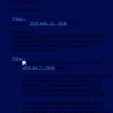
Kíváncsi vagyok.
Üdvözlettel: Zabla
Válasz
↓
Hexarius
-
2018. márc. 31. - 18:46
szerint:
Üdvözletem!
A Lost alpha “új” verziójához való fordításról érdeklődnék,
hogy hogyan áll? Vagy esetleg van valami módja, hogy a
régebbi fordítással is működjön az új Lost alpha?
Előre is köszönöm a választ!
Válasz
↓
The Sweet Little 16-bit
-
2018. ápr. 7. - 19:40
szerint:
Az új változat kicsit átrendezte a fájlokat, de továbbra is
lehet az eddigihez hasonlóan működő magyarítást
készíteni hozzá. Ez technikailag kész is van, de a
v1.4002-höz készült magyarításcsomagból az új
szerkezetet elérni „nem felhasználónak való” feladat.
Minthogy a részletes hibajelentésünkből kb. semmit
sem javítottak ki a készítők, és még egy-két újabb
meggondolatlan rongálást is elkövettek (gondolok itt pl.