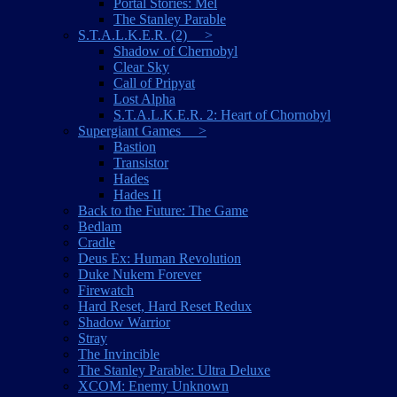
Portal Stories: Mel
The Stanley Parable
S.T.A.L.K.E.R. (2) >
Shadow of Chernobyl
Clear Sky
Call of Pripyat
Lost Alpha
S.T.A.L.K.E.R. 2: Heart of Chornobyl
Supergiant Games >
Bastion
Transistor
Hades
Hades II
Back to the Future: The Game
Bedlam
Cradle
Deus Ex: Human Revolution
Duke Nukem Forever
Firewatch
Hard Reset, Hard Reset Redux
Shadow Warrior
Stray
The Invincible
The Stanley Parable: Ultra Deluxe
XCOM: Enemy Unknown