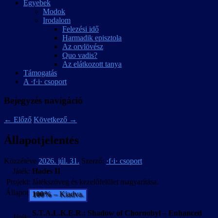
Egyebek
Modok
Irodalom
Felezési idő
Harmadik episztola
Az orvlövész
Quo vadis?
Az elátkozott tanya
Támogatás
A ·f·i· csoport
Bejegyzés navigáció
←
Előző
Következő
→
Állapotjelentés
Közzétéve
2026. júl. 31.
Szerző:
·f·i· csoport
Játék:
Hades II
Projekt:
Játékszöveg és kezelőfelület magyarítása.
Állapot:
100%
– Kiadva.
S.T.A.L.K.E.R.: Shadow of Chornobyl – Enhanced
Játék: