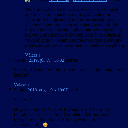
Mivel időközben valaki más is készített hozzá egyet,
ami be is került a játékba, okafogyottá vált a mi
változatunk befejezése. A textúrafordításnak ugyan
lehetne még értelme, de arról menet közben kiderült,
hogy akkora mennyiség, amihez már nem igazán van
kedvünk, annak meg, hogy több éven át csinálgassuk
“takaréklángon”, semmi értelme, mert mire elkészülne
(elkészült volna), már senki nem is emlékezne a játékra.
Válasz
↓
Csaba
-
2019. júl. 7. - 16:32
szerint:
Sziasztok! Nagyjából mikorra várható a lost alpha magyarítás
kiadása?
Válasz
↓
Zabla
-
2018. aug. 19. - 10:07
szerint:
Sziasztok!
Hogy halad a S.T.A.L.K.E.R. Shadow of Chernobyl
Feliratozás illesztése a SoC Complete 2009 modhoz?
Még pár éve küldtem a tesztről egy csomagot az
észrevételekről.