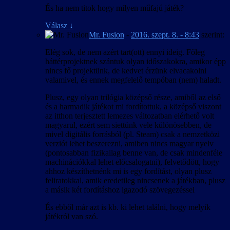
És ha nem titok hogy milyen műfajú játék?
Válasz
↓
Mr. Fusion
-
2016. szept. 8. - 8:43
szerint:
Elég sok, de nem azért tart(ott) ennyi ideig. Főleg
háttérprojektnek szántuk olyan időszakokra, amikor épp
nincs fő projektünk, de kedvet érzünk elvacakolni
valamivel, és ennek megfelelő tempóban (nem) haladt.
Plusz, egy olyan trilógia középső része, amiből az első
és a harmadik játékot mi fordítottuk, a középső viszont
az itthon terjesztett lemezes változatban elérhető volt
magyarul, ezért sem siettünk vele különösebben, de
mivel digitális forrásból (pl. Steam) csak a nemzetközi
verziót lehet beszerezni, amiben nincs magyar nyelv
(pontosabban fizikailag benne van, de csak mindenféle
machinációkkal lehet előcsalogatni), felvetődött, hogy
ahhoz készíthetnénk mi is egy fordítást, olyan plusz
feliratokkal, amik eredetileg nincsenek a játékban, plusz
a másik két fordításhoz igazodó szövegezéssel
És ebből már azt is kb. ki lehet találni, hogy melyik
játékról van szó.