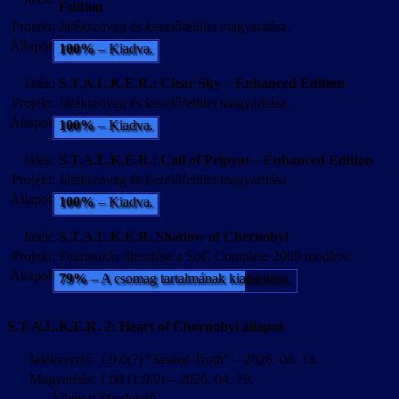
Edition
Projekt:
Játékszöveg és kezelőfelület magyarítása.
Állapot:
100%
– Kiadva.
Játék:
S.T.A.L.K.E.R.: Clear Sky – Enhanced Edition
Projekt:
Játékszöveg és kezelőfelület magyarítása.
Állapot:
100%
– Kiadva.
Játék:
S.T.A.L.K.E.R.: Call of Pripyat – Enhanced Edition
Projekt:
Játékszöveg és kezelőfelület magyarítása.
Állapot:
100%
– Kiadva.
Játék:
S.T.A.L.K.E.R. Shadow of Chernobyl
Projekt:
Feliratozás illesztése a SoC Complete 2009 modhoz
Állapot:
79%
– A csomag tartalmának kialakítása.
S.T.A.L.K.E.R. 2: Heart of Chornobyl állapot
Játékverzió:
1.9.0(?) “Sealed Truth” – 2026. 04. 14.
Magyarítás:
1.08 (1.9.0) – 2026. 04. 19.
Állapot:
Megfelelő