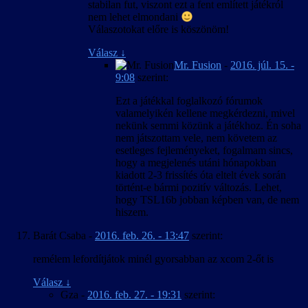
stabilan fut, viszont ezt a fent említett játékról
nem lehet elmondani
Válaszotokat előre is köszönöm!
Válasz
↓
Mr. Fusion
-
2016. júl. 15. -
9:08
szerint:
Ezt a játékkal foglalkozó fórumok
valamelyikén kellene megkérdezni, mivel
nekünk semmi közünk a játékhoz. Én soha
nem játszottam vele, nem követem az
esetleges fejleményeket, fogalmam sincs,
hogy a megjelenés utáni hónapokban
kiadott 2-3 frissítés óta eltelt évek során
történt-e bármi pozitív változás. Lehet,
hogy TSL16b jobban képben van, de nem
hiszem.
Barát Csaba
-
2016. feb. 26. - 13:47
szerint:
remélem lefordítjátok minél gyorsabban az xcom 2-őt is
Válasz
↓
Gza
-
2016. feb. 27. - 19:31
szerint: