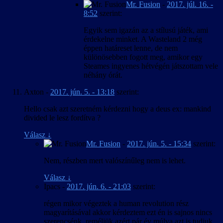
Mr. Fusion
-
2017. júl. 16. -
8:52
szerint:
Egyik sem igazán az a stílusú játék, ami
érdekelne minket. A Wasteland 2 még
éppen határeset lenne, de nem
különösebben fogott meg, amikor egy
Steames ingyenes hétvégén játszottam vele
néhány órát.
Axton
-
2017. jún. 5. - 13:18
szerint:
Hello csak azt szeretném kérdezni hogy a deus ex: mankind
divided le lesz fordítva ?
Válasz
↓
Mr. Fusion
-
2017. jún. 5. - 15:34
szerint:
Nem, részben mert valószínűleg nem is lehet.
Válasz
↓
Ipacs
-
2017. jún. 6. - 21:03
szerint:
régen mikor végeztek a human revolution rész
magyarításával akkor kérdeztem ezt én is sajnos nincs
szerencsénk ,reméljük azért pár év múlva azt is tudjuk