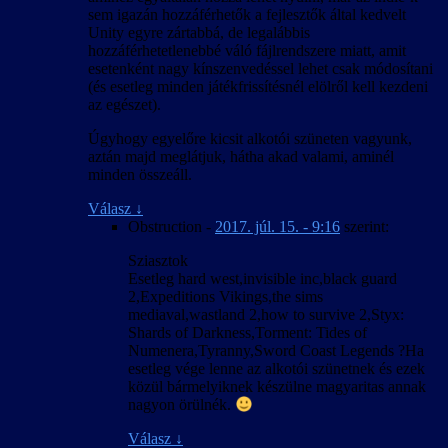
sem igazán hozzáférhetők a fejlesztők által kedvelt
Unity egyre zártabbá, de legalábbis
hozzáférhetetlenebbé váló fájlrendszere miatt, amit
esetenként nagy kínszenvedéssel lehet csak módosítani
(és esetleg minden játékfrissítésnél elölről kell kezdeni
az egészet).
Úgyhogy egyelőre kicsit alkotói szüneten vagyunk,
aztán majd meglátjuk, hátha akad valami, aminél
minden összeáll.
Válasz
↓
Obstruction
-
2017. júl. 15. - 9:16
szerint:
Sziasztok
Esetleg hard west,invisible inc,black guard
2,Expeditions Vikings,the sims
mediaval,wastland 2,how to survive 2,Styx:
Shards of Darkness,Torment: Tides of
Numenera,Tyranny,Sword Coast Legends ?Ha
esetleg vége lenne az alkotói szünetnek és ezek
közül bármelyiknek készülne magyaritas annak
nagyon örülnék.
Válasz
↓