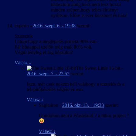
halasztom amíg kész nem lesz hozzá
minden szépen,hogy teljes élményt
nyújtson. Előre is ezer köszönet és hála!
experto
-
2016. szept. 6. - 19:38
szerint:
Sziasztok
Látom hogy a meglepetés projekt 90% van.
Pár hónappal ezelőtt még csak 80% volt.
Végül tényleg el fog készülni?
Válasz
↓
The Sweet Little 16-bit
-
2016. szept. 7. - 22:52
szerint:
Igen, már csak nekem kell valahogy a tesztelés és a
telepítőkészítés végére érnem.
Válasz
↓
Sagitairon
-
2016. okt. 13. - 19:33
szerint:
Gondolom nem a Wasteland 2 a titkor project ?
Válasz
↓