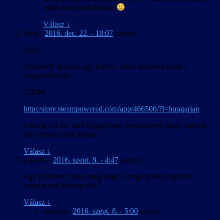
majd magyarul játszani
Válasz
↓
John
-
2016. dec. 22. - 18:07
szerint:
Helló!
Szeretnék ajánlani egy játékot, hátha kedvet kaptok a
magyarításásra:
35MM
http://store.steampowered.com/app/466500/?l=hungarian
Elvileg 3-4 óra alatt végigvihető, nem hiszem hogy annyira
sok szöveg lenne benne..
Válasz
↓
experto
-
2016. szept. 8. - 4:47
szerint:
Egy kérdésem lenne még hogy a meglepetés projektbe
nagyon sok szöveg volt?
Válasz
↓
experto
-
2016. szept. 8. - 5:00
szerint: