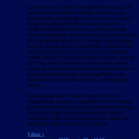
Az orosz nyelvű “háttér” beszélgetések (mint pl. a tűz
mellett ülve beszélgető sztalkerek), amiknek nincs
játékmenetbeli jelentősége, nincsenek, de ami angolul
hangzik el, abból lényegében minden (beleértve a
sztalkerek kiabálását harc közben, a nem-interaktív
átvezető jeleneteket, rádióüzeneteket, hangosbeszélőket
pl. a Szabadság bázison stb.). Néhány olyan speciális
eset van, amikor nem volt megoldható a feliratozás (pl.
rögtön az elején Lebegyev válaszai a párbeszédben,
miután felébredtél de még nem tudsz mozogni, mert ott
az UI egy olyan üzemmódba van kapcsolva, amibe
sehogy se tudtunk feliratozást hackelni; pontosabban a
feliratozás tulajdonképpen ott is megtörténik, csak
blokkolva van az UI-nak az a része, amiben látható
lenne).
Technikailag minden hanghoz lehetne feliratot
megjeleníteni, de egyrészt egyikünk se beszél oroszul
(pláne nem olyan szinten, hogy hallás alapján le tudjuk
fordítani szövegeket), másrészt még ha a fordítás
megoldható is lett volna, rengeteg tovább munka lett
volna még ezeket a szövegeket is betenni.
Válasz
↓