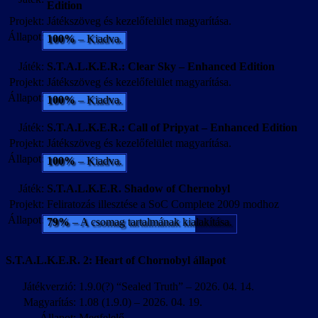
Edition
Projekt:
Játékszöveg és kezelőfelület magyarítása.
Állapot:
100%
– Kiadva.
Játék:
S.T.A.L.K.E.R.: Clear Sky – Enhanced Edition
Projekt:
Játékszöveg és kezelőfelület magyarítása.
Állapot:
100%
– Kiadva.
Játék:
S.T.A.L.K.E.R.: Call of Pripyat – Enhanced Edition
Projekt:
Játékszöveg és kezelőfelület magyarítása.
Állapot:
100%
– Kiadva.
Játék:
S.T.A.L.K.E.R. Shadow of Chernobyl
Projekt:
Feliratozás illesztése a SoC Complete 2009 modhoz
Állapot:
79%
– A csomag tartalmának kialakítása.
S.T.A.L.K.E.R. 2: Heart of Chornobyl állapot
Játékverzió:
1.9.0(?) “Sealed Truth” – 2026. 04. 14.
Magyarítás:
1.08 (1.9.0) – 2026. 04. 19.
Állapot:
Megfelelő