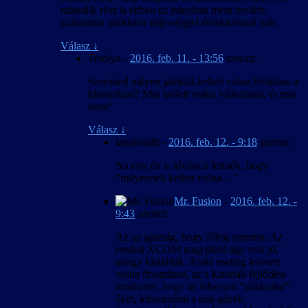
második rész is ebben az irányban ment tovább,
számomra játékként teljességgel érdektelenné vált.
Válasz
↓
Terelyn
-
2016. feb. 11. - 13:56
szerint:
Szerinted milyen játékká kellett volna felújítani a
klasszikust? Min kellett volna változtatni, és min
nem?
Válasz
↓
lapajsmith
-
2016. feb. 12. - 9:18
szerint:
Na erre én is kíváncsi lennék, hogy
“milyennek kellett volna…”
Mr. Fusion
-
2016. feb. 12. -
9:43
szerint:
Az az igazság, hogy főleg semmin. Az
eredeti XCOM nagyjából úgy volt jó,
ahogy kitalálták. Amin esetleg lehetett
volna finomítani, az a katonák fejlődési
rendszere, hogy ne lehessen “túltápolni”
őket, kihasználni a mai gépek