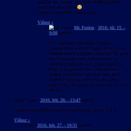
stabilan fut, viszont ezt a fent említett játékról
nem lehet elmondani
Válaszotokat előre is köszönöm!
Válasz
↓
Mr. Fusion
-
2016. júl. 15. -
9:08
szerint:
Ezt a játékkal foglalkozó fórumok
valamelyikén kellene megkérdezni, mivel
nekünk semmi közünk a játékhoz. Én soha
nem játszottam vele, nem követem az
esetleges fejleményeket, fogalmam sincs,
hogy a megjelenés utáni hónapokban
kiadott 2-3 frissítés óta eltelt évek során
történt-e bármi pozitív változás. Lehet,
hogy TSL16b jobban képben van, de nem
hiszem.
Barát Csaba
-
2016. feb. 26. - 13:47
szerint:
remélem lefordítjátok minél gyorsabban az xcom 2-őt is
Válasz
↓
Gza
-
2016. feb. 27. - 19:31
szerint: