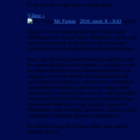
És ha nem titok hogy milyen műfajú játék?
Válasz
↓
Mr. Fusion
-
2016. szept. 8. - 8:43
szerint:
Elég sok, de nem azért tart(ott) ennyi ideig. Főleg
háttérprojektnek szántuk olyan időszakokra, amikor épp
nincs fő projektünk, de kedvet érzünk elvacakolni
valamivel, és ennek megfelelő tempóban (nem) haladt.
Plusz, egy olyan trilógia középső része, amiből az első
és a harmadik játékot mi fordítottuk, a középső viszont
az itthon terjesztett lemezes változatban elérhető volt
magyarul, ezért sem siettünk vele különösebben, de
mivel digitális forrásból (pl. Steam) csak a nemzetközi
verziót lehet beszerezni, amiben nincs magyar nyelv
(pontosabban fizikailag benne van, de csak mindenféle
machinációkkal lehet előcsalogatni), felvetődött, hogy
ahhoz készíthetnénk mi is egy fordítást, olyan plusz
feliratokkal, amik eredetileg nincsenek a játékban, plusz
a másik két fordításhoz igazodó szövegezéssel
És ebből már azt is kb. ki lehet találni, hogy melyik
játékról van szó.