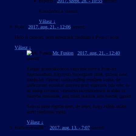
experto
-
2017. szept. 28. - 10:55
szerint:
Köszönöm a választ.
Válasz
↓
Nobi
-
2017. aug. 21. - 12:06
szerint:
Heló fi csoport, nem tervezitek fordítani a Pyre-t? nobi
Válasz
↓
Mr. Fusion
-
2017. aug. 21. - 12:40
szerint:
Eléggé gondolkodóba vagyunk esve a Pyre-rel
kapcsolatban. Egyrészt Supergiant játék, szóval zene,
hangulat, történet valószínűleg rendben volna, de
játékmenet vonalon annyira nem vagyunk oda érte, és
az eddig olvasott vélemények/értékelések is abba az
irányba mutatnak, ami miatt nekünk sem tetszik igazán.
Szóval most rögtön nem, de lehet, hogy előbb-utóbb
azért ránézünk majd.
Válasz
↓
Battlehymns987
-
2017. aug. 13. - 7:07
szerint: