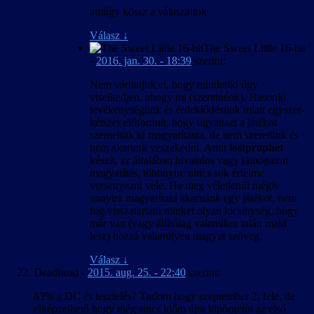
amúgy kössz a válaszaitok
Válasz
↓
The Sweet Little 16-bit
-
2016. jan. 30. - 18:39
szerint:
Nem várhatjuk el, hogy mindenki úgy
viselkedjen, ahogy mi (szeretnénk). Hasonló
tevékenységünk és érdeklődésünk miatt egyszer-
kétszer előfordult, hogy ugyanazt a játékot
szemeltük ki magyarításra, de nem szeretünk és
nem akarunk veszekedni. Amit
lostprophet
készít, az általában hivatalos vagy támogatott
magyarítás, többnyire nincs sok értelme
versenyezni vele. Ha meg véletlenül mégis
annyira magyarítani akarnánk egy játékot, nem
fog visszatartani minket olyan kicsinység, hogy
már van (vagy állítólag valamikor talán majd
lesz) hozzá valamilyen magyar szöveg.
Válasz
↓
Deadhead
-
2015. aug. 25. - 22:40
szerint:
83% a DC és tesztelés? Tudom hogy szeptember 2. fele, de
elképzelhető hogy még sincs időm újra kipörgetni az első