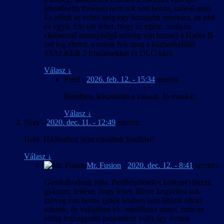
jelentősebb történet) nem sok van benne, szóval nem.
És időnk se volna még egy harmadik munkára, az idei
év egyik fele (de lehet, hogy az egész, amilyen
elképesztő mennyiségű szöveg van benne) a Hades II-
vel fog eltelni, a másik fele meg a közbeékelődő
STALKER 2 frissítésekkel és DLC-kkel.
Válasz
↓
Freel
-
2026. feb. 12. - 15:34
szerint:
Rendben, köszönöm a választ. Jó munkát.
Válasz
↓
Nixy
-
2020. dec. 11. - 12:49
szerint:
Heló. Hádészhoz nem csináltok fordítást?
Válasz
↓
Mr. Fusion
-
2020. dec. 12. - 8:41
szerint:
Gondolkodunk rajta. Betűkészleteket kell(ene) hozzá
gyártani, feltéve, hogy lehet, illetve kegyetlen sok
szöveg van benne (játék közben nem látszik olyan
soknak, de valójában kb. másfélszer annyi, mint az
eddig legnagyobb projektünk volt), így óvatos