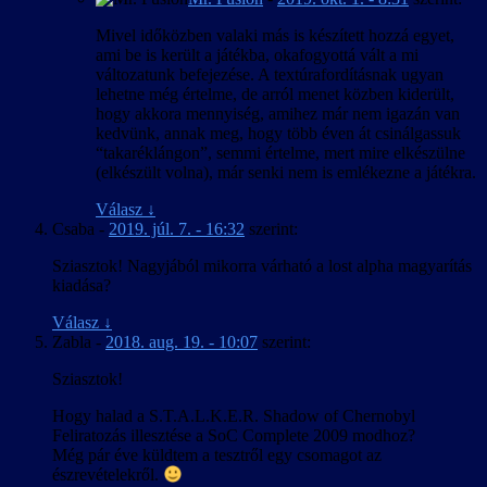
Mivel időközben valaki más is készített hozzá egyet,
ami be is került a játékba, okafogyottá vált a mi
változatunk befejezése. A textúrafordításnak ugyan
lehetne még értelme, de arról menet közben kiderült,
hogy akkora mennyiség, amihez már nem igazán van
kedvünk, annak meg, hogy több éven át csinálgassuk
“takaréklángon”, semmi értelme, mert mire elkészülne
(elkészült volna), már senki nem is emlékezne a játékra.
Válasz
↓
Csaba
-
2019. júl. 7. - 16:32
szerint:
Sziasztok! Nagyjából mikorra várható a lost alpha magyarítás
kiadása?
Válasz
↓
Zabla
-
2018. aug. 19. - 10:07
szerint:
Sziasztok!
Hogy halad a S.T.A.L.K.E.R. Shadow of Chernobyl
Feliratozás illesztése a SoC Complete 2009 modhoz?
Még pár éve küldtem a tesztről egy csomagot az
észrevételekről.