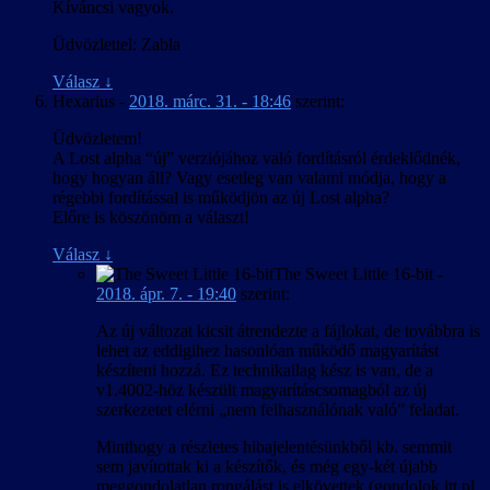
Kíváncsi vagyok.
Üdvözlettel: Zabla
Válasz
↓
Hexarius
-
2018. márc. 31. - 18:46
szerint:
Üdvözletem!
A Lost alpha “új” verziójához való fordításról érdeklődnék,
hogy hogyan áll? Vagy esetleg van valami módja, hogy a
régebbi fordítással is működjön az új Lost alpha?
Előre is köszönöm a választ!
Válasz
↓
The Sweet Little 16-bit
-
2018. ápr. 7. - 19:40
szerint:
Az új változat kicsit átrendezte a fájlokat, de továbbra is
lehet az eddigihez hasonlóan működő magyarítást
készíteni hozzá. Ez technikailag kész is van, de a
v1.4002-höz készült magyarításcsomagból az új
szerkezetet elérni „nem felhasználónak való” feladat.
Minthogy a részletes hibajelentésünkből kb. semmit
sem javítottak ki a készítők, és még egy-két újabb
meggondolatlan rongálást is elkövettek (gondolok itt pl.