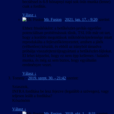
becsléssel is 6-9 hónapnyi napi sok órás munka (lenne)
csak a fordítás.
Válasz
↓
Mr. Fusion
-
2021. jan. 17. - 9:20
szerint:
Ehhez frissítésként: a betűkészlet-javítás egyelőre
potenciálisan problémásnak tűnik, TSL16b már ott tart,
hogy a korábbi megoldások működésképtelensége miatt
reprodukálta a fejlesztőkörnyezetet, amiben a játék
(vélhetően) készült, és ebből az irányból támadva
próbálja visszafejteni/újragyártani a betűkészlet-fájlokat.
El lehet képzelni, hogy ez nem épp kellemes / haladós
munka, és még az sem biztos, hogy egyáltalán
eredményre vezet.
Válasz
↓
Tommy
-
2019. szept. 30. - 21:42
szerint:
Sziasztok,
INFRA fordítása be lesz fejezve (legalább a szöveges), vagy
teljesen leállt a fordítása?
Köszönöm
Válasz
↓
Mr. Fusion
-
2019. okt. 1. - 8:31
szerint: