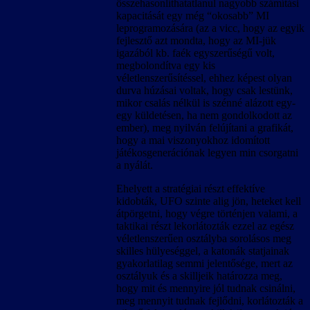
összehasonlíthatatlanul nagyobb számítási
kapacitását egy még “okosabb” MI
leprogramozására (az a vicc, hogy az egyik
fejlesztő azt mondta, hogy az MI-jük
igazából kb. faék egyszerűségű volt,
megbolondítva egy kis
véletlenszerűsítéssel, ehhez képest olyan
durva húzásai voltak, hogy csak lestünk,
mikor csalás nélkül is szénné alázott egy-
egy küldetésen, ha nem gondolkodott az
ember), meg nyilván felújítani a grafikát,
hogy a mai viszonyokhoz idomított
játékosgenerációnak legyen min csorgatni
a nyálát.
Ehelyett a stratégiai részt effektíve
kidobták, UFO szinte alig jön, heteket kell
átpörgetni, hogy végre történjen valami, a
taktikai részt lekorlátozták ezzel az egész
véletlenszerűen osztályba sorolásos meg
skilles hülyeséggel, a katonák statjainak
gyakorlatilag semmi jelentősége, mert az
osztályuk és a skilljeik határozza meg,
hogy mit és mennyire jól tudnak csinálni,
meg mennyit tudnak fejlődni, korlátozták a