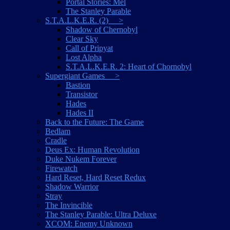
Portal Stories: Mel
The Stanley Parable
S.T.A.L.K.E.R. (2) >
Shadow of Chernobyl
Clear Sky
Call of Pripyat
Lost Alpha
S.T.A.L.K.E.R. 2: Heart of Chornobyl
Supergiant Games >
Bastion
Transistor
Hades
Hades II
Back to the Future: The Game
Bedlam
Cradle
Deus Ex: Human Revolution
Duke Nukem Forever
Firewatch
Hard Reset, Hard Reset Redux
Shadow Warrior
Stray
The Invincible
The Stanley Parable: Ultra Deluxe
XCOM: Enemy Unknown