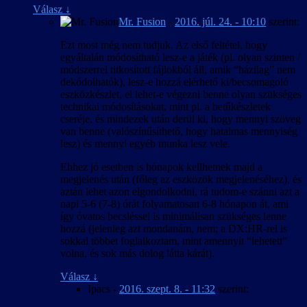
Válasz
↓
Mr. Fusion
-
2016. júl. 24. - 10:10
szerint:
Ezt most még nem tudjuk. Az első feltétel, hogy
egyáltalán módosítható lesz-e a játék (pl. olyan szinten /
módszerrel titkosított fájlokból áll, amik “házilag” nem
dekódolhatók), lesz-e hozzá elérhető ki/becsomagoló
eszközkészlet, el lehet-e végezni benne olyan szükséges
technikai módosításokat, mint pl. a betűkészletek
cseréje, és mindezek után derül ki, hogy mennyi szöveg
van benne (valószínűsíthető, hogy hatalmas mennyiség
lesz) és mennyi egyéb munka lesz vele.
Ehhez jó esetben is hónapok kellhetnek majd a
megjelenés után (főleg az eszközök megjelenéséhez), és
aztán lehet azon elgondolkodni, rá tudom-e szánni azt a
napi 5-6 (7-8) órát folyamatosan 6-8 hónapon át, ami
így óvatos becsléssel is minimálisan szükséges lenne
hozzá (jelenleg azt mondanám, nem; a DX:HR-rel is
sokkal többet foglalkoztam, mint amennyit “lehetett”
volna, és sok más dolog látta kárát).
Válasz
↓
Ipacs
-
2016. szept. 8. - 11:32
szerint: