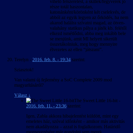
vihető felszerelést, a skillek/fegyverek jó
része totál haszontalan,
katonánként/körönként két cselekvés, de
abból az egyik legyen az őrködés, ha nem
akarod halálra szívatni magad, az ötven-
valahány statikus pálya a játék kb. felétől
elkezd ismétlődni, abba meg inkább bele
se menjünk, amit MI helyett sikerült
összetákolniuk, meg hogy mennyire
élvezetes az ellen “játszani”.
Terelyn
-
2016. feb. 8. - 19:34
szerint:
Sziasztok!
Van valami új fejlemény a SoC Complete 2009 mod
magyarításáról?
Válasz
↓
The Sweet Little 16-bit
-
2016. feb. 11. - 23:36
szerint:
Igen, Zabla akkora hibajelentést küldött, mint egy
emeletes ház, szóval időnként – amikor más aktivitás
nem akadályozza – azzal is foglalkozom. Határidő
megnevezésére már gondolni sem merek.