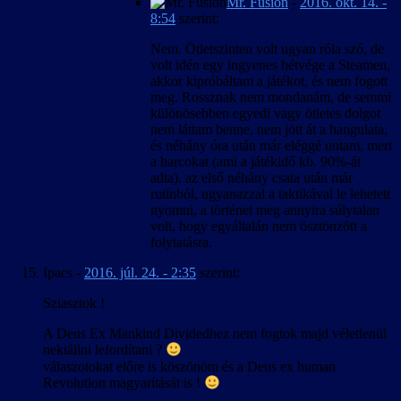
Mr. Fusion
-
2016. okt. 14. -
8:54
szerint:
Nem. Ötletszinten volt ugyan róla szó, de
volt idén egy ingyenes hétvége a Steamen,
akkor kipróbáltam a játékot, és nem fogott
meg. Rossznak nem mondanám, de semmi
különösebben egyedi vagy ötletes dolgot
nem láttam benne, nem jött át a hangulata,
és néhány óra után már eléggé untam, mert
a harcokat (ami a játékidő kb. 90%-át
adta). az első néhány csata után már
rutinból, ugyanazzal a taktikával le lehetett
nyomni, a történet meg annyira súlytalan
volt, hogy egyáltalán nem ösztönzött a
folytatásra.
Ipacs
-
2016. júl. 24. - 2:35
szerint:
Sziasztok !
A Deus Ex Mankind Dividedhez nem fogtok majd véletlenül
nekiállni lefordítani ?
válaszotokat előre is köszönöm és a Deus ex human
Revolution magyarítását is !