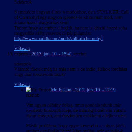
Sziasztok
Nemtudom hogyan álltok a modokhoz, de a STALKER: Call
of Chernobyl egy nagyon igéretes és kifinomult mod, nem
ártana hozzá magyarítás sem.
Tudom,hogy az ember elfoglalt, ha nem is készül hozzá soha
magyarítás azért vessetek rá pár pillantást:
http://www.moddb.com/mods/call-of-chernobyl
Válasz
↓
experto
-
2017. jún. 10. - 15:41
szerint:
sziasztok
Várható tőletek még ha más nem is de indie játékok fordítása
vagy már visszavonultatok?
Válasz
↓
Mr. Fusion
-
2017. jún. 10. - 17:19
szerint:
Van ugyan néhány dolog, amin gondolkodunk már
rövidebb-hosszabb ideje, de mindegyiknél van valami
olyan tényező, ami érezhetően csökkenti a lelkesedést.
Másik probléma, hogy egyre kevesebb az olyan játék,
amihez egyáltalán hozzá lehet nyúlni, már az indie-k