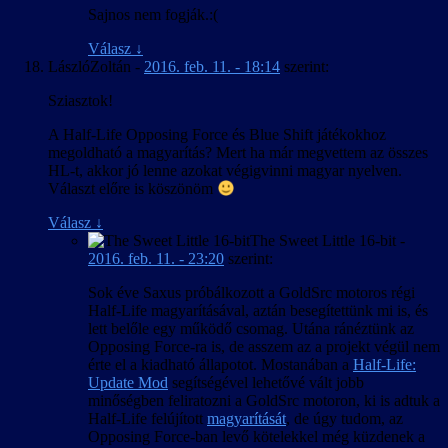
Sajnos nem fogják.:(
Válasz
↓
LászlóZoltán
-
2016. feb. 11. - 18:14
szerint:
Sziasztok!
A Half-Life Opposing Force és Blue Shift játékokhoz
megoldható a magyarítás? Mert ha már megvettem az összes
HL-t, akkor jó lenne azokat végigvinni magyar nyelven.
Választ előre is köszönöm
Válasz
↓
The Sweet Little 16-bit
-
2016. feb. 11. - 23:20
szerint:
Sok éve Saxus próbálkozott a GoldSrc motoros régi
Half-Life magyarításával, aztán besegítettünk mi is, és
lett belőle egy működő csomag. Utána ránéztünk az
Opposing Force-ra is, de asszem az a projekt végül nem
érte el a kiadható állapotot. Mostanában a
Half-Life:
Update Mod
segítségével lehetővé vált jobb
minőségben feliratozni a GoldSrc motoron, ki is adtuk a
Half-Life felújított
magyarítását
, de úgy tudom, az
Opposing Force-ban levő kötelekkel még küzdenek a