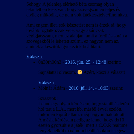
Sehogy. A jelenleg elérhető béta csomag olyan
tekintetben kész van, hogy szövegszinten teljes és
elvileg működik, de nem volt játéktesztelve/finomítva.
Ami engem illet, sok késztetést nem is érzek rá, hogy
tovább foglalkozzak vele, vagy akár csak
végigjátsszam, mert az alapján, amit a fordítás során a
szövegekből le lehetett szűrni, ez nagyon nem az,
aminek a készítők igyekeztek beállítani.
Válasz
↓
0n30fn00n3
-
2016. jún. 25. - 12:48
szerint:
Sajnálattal olvasom.
Azért, köszi a választ!
Válasz
↓
Molnár Ádám
-
2016. júl. 14. - 10:03
szerint:
Sziasztok!
Lenne egy olyan kérdésem, hogy stabilitás terén
hol tart a L.A., mert kb. másfél évvel ezelőtt,
mikor én kipróbáltam, még nagyon haldoklott.
A másik kérdésem pedig az lenne, hogy dx10
esetén gyorsult-e a játék, mert a C.O.P. realtime
fények nélkül maximum beállításokon is egész