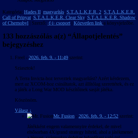
Kategória:
Hades II
,
magyarítás
,
S.T.A.L.K.E.R. 2
,
S.T.A.L.K.E.R.
Call of Pripyat
,
S.T.A.L.K.E.R. Clear Sky
,
S.T.A.L.K.E.R. Shadow
of Chernobyl
| Szerző:
·f·i· csoport
|
Közvetlen link
a könyvjelzőbe.
133 hozzászólás a(z) “
Állapotjelentés
”
bejegyzéshez
Freel
-
2026. feb. 9. - 11:49
szerint:
Sziasztok!
A Terra Invicta-hoz terveztek magyarítást? Azért kérdezem,
mert az XCOM-hoz csináltatok, azt állítólag szerettétek, és ez
a játék a Long War MOD készítőinek sasját játéka.
Köszönöm.
Válasz
↓
Mr. Fusion
-
2026. feb. 9. - 12:52
szerint:
Játékként engem valamennyire érdekel, de mivel
elsősorban 4X/grand strategy hibrid, ahol a játékmenet
a lényeg, számunkra érdekes lefordítani való (pl.