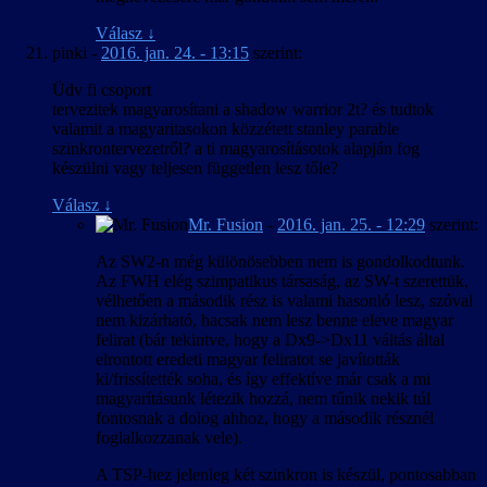
Válasz
↓
pinki
-
2016. jan. 24. - 13:15
szerint:
Üdv fi csoport
tervezitek magyarosítani a shadow warrior 2t? és tudtok
valamit a magyaritasokon közzétett stanley parable
szinkrontervezetről? a ti magyarosításotok alapján fog
készülni vagy teljesen független lesz tőle?
Válasz
↓
Mr. Fusion
-
2016. jan. 25. - 12:29
szerint:
Az SW2-n még különösebben nem is gondolkodtunk.
Az FWH elég szimpatikus társaság, az SW-t szerettük,
vélhetően a második rész is valami hasonló lesz, szóval
nem kizárható, hacsak nem lesz benne eleve magyar
felirat (bár tekintve, hogy a Dx9->Dx11 váltás által
elrontott eredeti magyar feliratot se javították
ki/frissítették soha, és így effektíve már csak a mi
magyarításunk létezik hozzá, nem tűnik nekik túl
fontosnak a dolog ahhoz, hogy a második résznél
foglalkozzanak vele).
A TSP-hez jelenleg két szinkron is készül, pontosabban