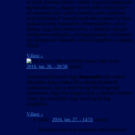
az egyik biztosan készül, a másik, hogyan fogalmazzak
diplomatikusan, a magyar viszonyokhoz képest kissé
túl optimistán áll a “profi színésszel, profi stúdióban,
profi minőségben” tervből eredő több százezer forintos
gyártási költség fedezetének előteremtéséhez, szóval
kétlem, hogy abból bármi is lesz. A kérdésre válaszul:
mindketten megkapták a mi magyarításunk szövegének
egy átdolgozott változatát, szóval lényegében az alapján
készül.
Válasz
↓
The Sweet Little 16-bit
-
2016. jan. 26. - 20:58
szerint:
Annyit tennék hozzá, hogy
lostprophet
(aki velünk
ellentétben kapcsolatban áll a rakétán közlekedő
vaddisznóval, úgy is, mint Flying Wild Hog) már
bejelentette, hogy lesz magyar nyelv a Shadow Warrior
2-ben, így nem kizárt, hogy azzal együtt fog
megjelenni.
Válasz
↓
pinki
-
2016. jan. 27. - 14:51
szerint:
életcélnak tűzte ki h mindenbe belerondítcson?