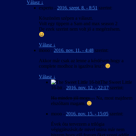
Válasz
↓
experto
-
2016. szept. 8. - 8:51
szerint:
Köszönöm szépen a választ.
Volt egy tippem a Sam and max season 2
De ezek szerint nem volt jó a megérzésem.
Válasz
↓
mooo
-
2016. nov. 11. - 4:48
szerint:
Akkor már csak az lenne a kérdésem hogy a
complete modhoz is igazítva lesz?
Válasz
↓
The Sweet Little
16-bit
-
2016. nov. 12. - 22:17
szerint:
Ha minden jól megy…
Na, most majdnem
elszóltam magam.
mooo
-
2016. nov. 15. - 15:05
szerint:
Évek óta tervezem a trilógia
végigjátszását,de mivel utána már nem
hiszem hogy elő fogom őket venni addíg