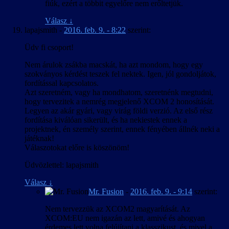
fiúk, ezért a többit egyelőre nem erőltetjük.
Válasz
↓
lapajsmith
-
2016. feb. 9. - 8:22
szerint:
Üdv fi csoport!
Nem árulok zsákba macskát, ha azt mondom, hogy egy
szokványos kérdést teszek fel nektek. Igen, jól gondoljátok,
fordítással kapcsolatos.
Azt szeretném, vagy ha mondhatom, szeretnénk megtudni,
hogy tervezitek a nemrég megjelenő XCOM 2 honosítását.
Legyen az akár gyári, vagy virág földi verzió. Az első rész
fordítása kiválóan sikerült, és ha nekiestek ennek a
projektnek, én személy szerint, ennek fényében állnék neki a
játéknak!
Válaszotokat előre is köszönöm!
Üdvözlettel: lapajsmith
Válasz
↓
Mr. Fusion
-
2016. feb. 9. - 9:14
szerint:
Nem tervezzük az XCOM2 magyarítását. Az
XCOM:EU nem igazán az lett, amivé és ahogyan
érdemes lett volna felújítani a klasszikust, és mivel a