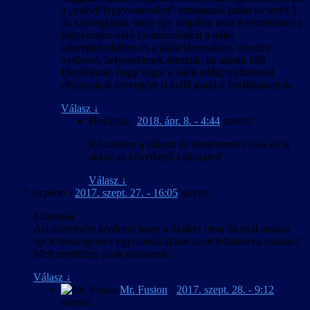
a „valódi fegyverneveket” tartalmazó, lazán lecserélt 1
db szövegfájlra, mely egy csapásra teszi értelmetlenné a
fegyverekre való hivatkozásokat a teljes
szövegkészletben és a játék fórumaiban, minden
nyelven), helyesebbnek érezzük, ha adunk időt
Dezóéknak, hogy végre a játék eddig méltatlanul
elhanyagolt szövegére is kellő gondot fordíthassanak.
Válasz
↓
Hexarius
-
2018. ápr. 8. - 4:44
szerint:
Köszönöm a választ és türelemmel várok én is
akkor az következő változatra!
Válasz
↓
experto
-
2017. szept. 27. - 16:05
szerint:
Sziasztok
Azt szeretném kérdezni hogy a Stalker clear Skynál amikor
npck beszélgetnek egymással akkor azok feliratozva vannak?
Mert eredetileg azok nincsenek.
Válasz
↓
Mr. Fusion
-
2017. szept. 28. - 9:12
szerint: