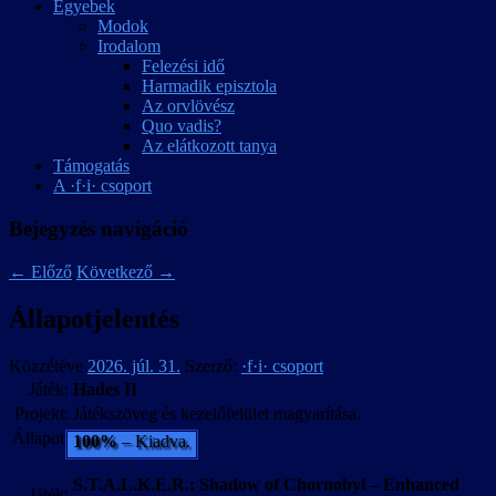
Egyebek
Modok
Irodalom
Felezési idő
Harmadik episztola
Az orvlövész
Quo vadis?
Az elátkozott tanya
Támogatás
A ·f·i· csoport
Bejegyzés navigáció
←
Előző
Következő
→
Állapotjelentés
Közzétéve
2026. júl. 31.
Szerző:
·f·i· csoport
Játék:
Hades II
Projekt:
Játékszöveg és kezelőfelület magyarítása.
Állapot:
100%
– Kiadva.
S.T.A.L.K.E.R.: Shadow of Chornobyl – Enhanced
Játék: