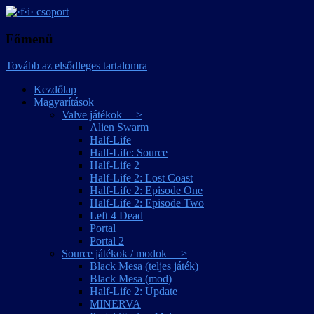
játékmagyarítások
·f·i· csoport
Főmenü
Tovább az elsődleges tartalomra
Kezdőlap
Magyarítások
Valve játékok >
Alien Swarm
Half-Life
Half-Life: Source
Half-Life 2
Half-Life 2: Lost Coast
Half-Life 2: Episode One
Half-Life 2: Episode Two
Left 4 Dead
Portal
Portal 2
Source játékok / modok >
Black Mesa (teljes játék)
Black Mesa (mod)
Half-Life 2: Update
MINERVA