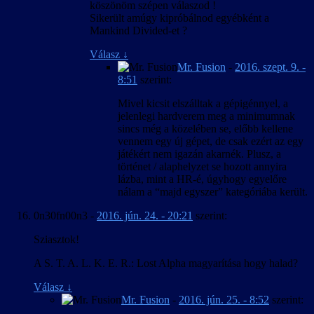
köszönöm szépen válaszod !
Sikerült amúgy kipróbálnod egyébként a
Mankind Divided-et ?
Válasz
↓
Mr. Fusion
-
2016. szept. 9. -
8:51
szerint:
Mivel kicsit elszálltak a gépigénnyel, a
jelenlegi hardverem meg a minimumnak
sincs még a közelében se, előbb kellene
vennem egy új gépet, de csak ezért az egy
játékért nem igazán akarnék. Plusz, a
történet / alaphelyzet se hozott annyira
lázba, mint a HR-é, úgyhogy egyelőre
nálam a “majd egyszer” kategóriába került.
0n30fn00n3
-
2016. jún. 24. - 20:21
szerint:
Sziasztok!
A S. T. A. L. K. E. R.: Lost Alpha magyarítása hogy halad?
Válasz
↓
Mr. Fusion
-
2016. jún. 25. - 8:52
szerint: