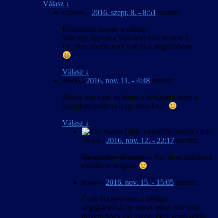
Válasz
↓
experto
-
2016. szept. 8. - 8:51
szerint:
Köszönöm szépen a választ.
Volt egy tippem a Sam and max season 2
De ezek szerint nem volt jó a megérzésem.
Válasz
↓
mooo
-
2016. nov. 11. - 4:48
szerint:
Akkor már csak az lenne a kérdésem hogy a
complete modhoz is igazítva lesz?
Válasz
↓
The Sweet Little
16-bit
-
2016. nov. 12. - 22:17
szerint:
Ha minden jól megy…
Na, most majdnem
elszóltam magam.
mooo
-
2016. nov. 15. - 15:05
szerint:
Évek óta tervezem a trilógia
végigjátszását,de mivel utána már nem
hiszem hogy elő fogom őket venni addíg