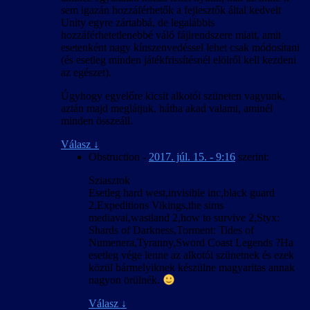
sem igazán hozzáférhetők a fejlesztők által kedvelt
Unity egyre zártabbá, de legalábbis
hozzáférhetetlenebbé váló fájlrendszere miatt, amit
esetenként nagy kínszenvedéssel lehet csak módosítani
(és esetleg minden játékfrissítésnél elölről kell kezdeni
az egészet).
Úgyhogy egyelőre kicsit alkotói szüneten vagyunk,
aztán majd meglátjuk, hátha akad valami, aminél
minden összeáll.
Válasz
↓
Obstruction
-
2017. júl. 15. - 9:16
szerint:
Sziasztok
Esetleg hard west,invisible inc,black guard
2,Expeditions Vikings,the sims
mediaval,wastland 2,how to survive 2,Styx:
Shards of Darkness,Torment: Tides of
Numenera,Tyranny,Sword Coast Legends ?Ha
esetleg vége lenne az alkotói szünetnek és ezek
közül bármelyiknek készülne magyaritas annak
nagyon örülnék.
Válasz
↓