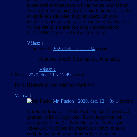
jelentősebb történet) nem sok van benne, szóval nem.
És időnk se volna még egy harmadik munkára, az idei
év egyik fele (de lehet, hogy az egész, amilyen
elképesztő mennyiségű szöveg van benne) a Hades II-
vel fog eltelni, a másik fele meg a közbeékelődő
STALKER 2 frissítésekkel és DLC-kkel.
Válasz
↓
Freel
-
2026. feb. 12. - 15:34
szerint:
Rendben, köszönöm a választ. Jó munkát.
Válasz
↓
Nixy
-
2020. dec. 11. - 12:49
szerint:
Heló. Hádészhoz nem csináltok fordítást?
Válasz
↓
Mr. Fusion
-
2020. dec. 12. - 8:41
szerint:
Gondolkodunk rajta. Betűkészleteket kell(ene) hozzá
gyártani, feltéve, hogy lehet, illetve kegyetlen sok
szöveg van benne (játék közben nem látszik olyan
soknak, de valójában kb. másfélszer annyi, mint az
eddig legnagyobb projektünk volt), így óvatos