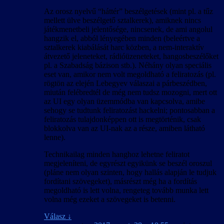
Az orosz nyelvű “háttér” beszélgetések (mint pl. a tűz
mellett ülve beszélgető sztalkerek), amiknek nincs
játékmenetbeli jelentősége, nincsenek, de ami angolul
hangzik el, abból lényegében minden (beleértve a
sztalkerek kiabálását harc közben, a nem-interaktív
átvezető jeleneteket, rádióüzeneteket, hangosbeszélőket
pl. a Szabadság bázison stb.). Néhány olyan speciális
eset van, amikor nem volt megoldható a feliratozás (pl.
rögtön az elején Lebegyev válaszai a párbeszédben,
miután felébredtél de még nem tudsz mozogni, mert ott
az UI egy olyan üzemmódba van kapcsolva, amibe
sehogy se tudtunk feliratozást hackelni; pontosabban a
feliratozás tulajdonképpen ott is megtörténik, csak
blokkolva van az UI-nak az a része, amiben látható
lenne).
Technikailag minden hanghoz lehetne feliratot
megjeleníteni, de egyrészt egyikünk se beszél oroszul
(pláne nem olyan szinten, hogy hallás alapján le tudjuk
fordítani szövegeket), másrészt még ha a fordítás
megoldható is lett volna, rengeteg tovább munka lett
volna még ezeket a szövegeket is betenni.
Válasz
↓