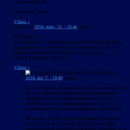
Kíváncsi vagyok.
Üdvözlettel: Zabla
Válasz
↓
Hexarius
-
2018. márc. 31. - 18:46
szerint:
Üdvözletem!
A Lost alpha “új” verziójához való fordításról érdeklődnék,
hogy hogyan áll? Vagy esetleg van valami módja, hogy a
régebbi fordítással is működjön az új Lost alpha?
Előre is köszönöm a választ!
Válasz
↓
The Sweet Little 16-bit
-
2018. ápr. 7. - 19:40
szerint:
Az új változat kicsit átrendezte a fájlokat, de továbbra is
lehet az eddigihez hasonlóan működő magyarítást
készíteni hozzá. Ez technikailag kész is van, de a
v1.4002-höz készült magyarításcsomagból az új
szerkezetet elérni „nem felhasználónak való” feladat.
Minthogy a részletes hibajelentésünkből kb. semmit
sem javítottak ki a készítők, és még egy-két újabb
meggondolatlan rongálást is elkövettek (gondolok itt pl.