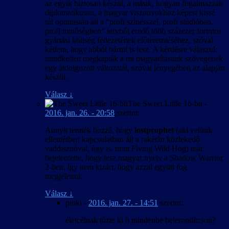
az egyik biztosan készül, a másik, hogyan fogalmazzak
diplomatikusan, a magyar viszonyokhoz képest kissé
túl optimistán áll a “profi színésszel, profi stúdióban,
profi minőségben” tervből eredő több százezer forintos
gyártási költség fedezetének előteremtéséhez, szóval
kétlem, hogy abból bármi is lesz. A kérdésre válaszul:
mindketten megkapták a mi magyarításunk szövegének
egy átdolgozott változatát, szóval lényegében az alapján
készül.
Válasz
↓
The Sweet Little 16-bit
-
2016. jan. 26. - 20:58
szerint:
Annyit tennék hozzá, hogy
lostprophet
(aki velünk
ellentétben kapcsolatban áll a rakétán közlekedő
vaddisznóval, úgy is, mint Flying Wild Hog) már
bejelentette, hogy lesz magyar nyelv a Shadow Warrior
2-ben, így nem kizárt, hogy azzal együtt fog
megjelenni.
Válasz
↓
pinki
-
2016. jan. 27. - 14:51
szerint:
életcélnak tűzte ki h mindenbe belerondítcson?