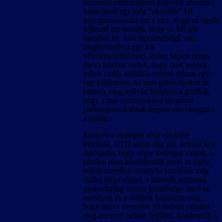
összehasonlíthatatlanul nagyobb számítási
kapacitását egy még “okosabb” MI
leprogramozására (az a vicc, hogy az egyik
fejlesztő azt mondta, hogy az MI-jük
igazából kb. faék egyszerűségű volt,
megbolondítva egy kis
véletlenszerűsítéssel, ehhez képest olyan
durva húzásai voltak, hogy csak lestünk,
mikor csalás nélkül is szénné alázott egy-
egy küldetésen, ha nem gondolkodott az
ember), meg nyilván felújítani a grafikát,
hogy a mai viszonyokhoz idomított
játékosgenerációnak legyen min csorgatni
a nyálát.
Ehelyett a stratégiai részt effektíve
kidobták, UFO szinte alig jön, heteket kell
átpörgetni, hogy végre történjen valami, a
taktikai részt lekorlátozták ezzel az egész
véletlenszerűen osztályba sorolásos meg
skilles hülyeséggel, a katonák statjainak
gyakorlatilag semmi jelentősége, mert az
osztályuk és a skilljeik határozza meg,
hogy mit és mennyire jól tudnak csinálni,
meg mennyit tudnak fejlődni, korlátozták a