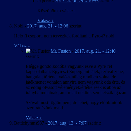
experto
-
2017. szept. 28. - 10:55
szerint:
Köszönöm a választ.
Válasz
↓
Nobi
-
2017. aug. 21. - 12:06
szerint:
Heló fi csoport, nem tervezitek fordítani a Pyre-t? nobi
Válasz
↓
Mr. Fusion
-
2017. aug. 21. - 12:40
szerint:
Eléggé gondolkodóba vagyunk esve a Pyre-rel
kapcsolatban. Egyrészt Supergiant játék, szóval zene,
hangulat, történet valószínűleg rendben volna, de
játékmenet vonalon annyira nem vagyunk oda érte, és
az eddig olvasott vélemények/értékelések is abba az
irányba mutatnak, ami miatt nekünk sem tetszik igazán.
Szóval most rögtön nem, de lehet, hogy előbb-utóbb
azért ránézünk majd.
Válasz
↓
Battlehymns987
-
2017. aug. 13. - 7:07
szerint: