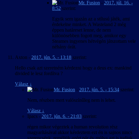
Mr. Fusion
-
2017. júl. 16. -
8:52
szerint:
Egyik sem igazán az a stílusú játék, ami
érdekelne minket. A Wasteland 2 még
éppen határeset lenne, de nem
különösebben fogott meg, amikor egy
Steames ingyenes hétvégén játszottam vele
néhány órát.
Axton
-
2017. jún. 5. - 13:18
szerint:
Hello csak azt szeretném kérdezni hogy a deus ex: mankind
divided le lesz fordítva ?
Válasz
↓
Mr. Fusion
-
2017. jún. 5. - 15:34
szerint:
Nem, részben mert valószínűleg nem is lehet.
Válasz
↓
Ipacs
-
2017. jún. 6. - 21:03
szerint:
régen mikor végeztek a human revolution rész
magyarításával akkor kérdeztem ezt én is sajnos nincs
szerencsénk ,reméljük azért pár év múlva azt is tudjuk