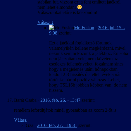
stabilan fut, viszont ezt a fent említett játékról
nem lehet elmondani
Válaszotokat előre is köszönöm!
Válasz
↓
Mr. Fusion
-
2016. júl. 15. -
9:08
szerint:
Ezt a játékkal foglalkozó fórumok
valamelyikén kellene megkérdezni, mivel
nekünk semmi közünk a játékhoz. Én soha
nem játszottam vele, nem követem az
esetleges fejleményeket, fogalmam sincs,
hogy a megjelenés utáni hónapokban
kiadott 2-3 frissítés óta eltelt évek során
történt-e bármi pozitív változás. Lehet,
hogy TSL16b jobban képben van, de nem
hiszem.
Barát Csaba
-
2016. feb. 26. - 13:47
szerint:
remélem lefordítjátok minél gyorsabban az xcom 2-őt is
Válasz
↓
Gza
-
2016. feb. 27. - 19:31
szerint: