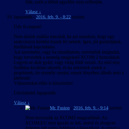
fiúk, ezért a többit egyelőre nem erőltetjük.
Válasz
↓
lapajsmith
-
2016. feb. 9. - 8:22
szerint:
Üdv fi csoport!
Nem árulok zsákba macskát, ha azt mondom, hogy egy
szokványos kérdést teszek fel nektek. Igen, jól gondoljátok,
fordítással kapcsolatos.
Azt szeretném, vagy ha mondhatom, szeretnénk megtudni,
hogy tervezitek a nemrég megjelenő XCOM 2 honosítását.
Legyen az akár gyári, vagy virág földi verzió. Az első rész
fordítása kiválóan sikerült, és ha nekiestek ennek a
projektnek, én személy szerint, ennek fényében állnék neki a
játéknak!
Válaszotokat előre is köszönöm!
Üdvözlettel: lapajsmith
Válasz
↓
Mr. Fusion
-
2016. feb. 9. - 9:14
szerint:
Nem tervezzük az XCOM2 magyarítását. Az
XCOM:EU nem igazán az lett, amivé és ahogyan
érdemes lett volna felújítani a klasszikust, és mivel a