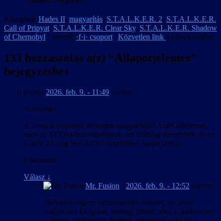
Kategória:
Hades II
,
magyarítás
,
S.T.A.L.K.E.R. 2
,
S.T.A.L.K.E.R.
Call of Pripyat
,
S.T.A.L.K.E.R. Clear Sky
,
S.T.A.L.K.E.R. Shadow
of Chernobyl
| Szerző:
·f·i· csoport
|
Közvetlen link
a könyvjelzőbe.
133 hozzászólás a(z) “
Állapotjelentés
”
bejegyzéshez
Freel
-
2026. feb. 9. - 11:49
szerint:
Sziasztok!
A Terra Invicta-hoz terveztek magyarítást? Azért kérdezem,
mert az XCOM-hoz csináltatok, azt állítólag szerettétek, és ez
a játék a Long War MOD készítőinek sasját játéka.
Köszönöm.
Válasz
↓
Mr. Fusion
-
2026. feb. 9. - 12:52
szerint:
Játékként engem valamennyire érdekel, de mivel
elsősorban 4X/grand strategy hibrid, ahol a játékmenet
a lényeg, számunkra érdekes lefordítani való (pl.