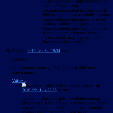
vihető felszerelést, a skillek/fegyverek jó
része totál haszontalan,
katonánként/körönként két cselekvés, de
abból az egyik legyen az őrködés, ha nem
akarod halálra szívatni magad, az ötven-
valahány statikus pálya a játék kb. felétől
elkezd ismétlődni, abba meg inkább bele
se menjünk, amit MI helyett sikerült
összetákolniuk, meg hogy mennyire
élvezetes az ellen “játszani”.
Terelyn
-
2016. feb. 8. - 19:34
szerint:
Sziasztok!
Van valami új fejlemény a SoC Complete 2009 mod
magyarításáról?
Válasz
↓
The Sweet Little 16-bit
-
2016. feb. 11. - 23:36
szerint:
Igen, Zabla akkora hibajelentést küldött, mint egy
emeletes ház, szóval időnként – amikor más aktivitás
nem akadályozza – azzal is foglalkozom. Határidő
megnevezésére már gondolni sem merek.