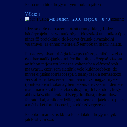
És ha nem titok hogy milyen műfajú játék?
Válasz
↓
Mr. Fusion
-
2016. szept. 8. - 8:43
szerint:
Elég sok, de nem azért tart(ott) ennyi ideig. Főleg
háttérprojektnek szántuk olyan időszakokra, amikor épp
nincs fő projektünk, de kedvet érzünk elvacakolni
valamivel, és ennek megfelelő tempóban (nem) haladt.
Plusz, egy olyan trilógia középső része, amiből az első
és a harmadik játékot mi fordítottuk, a középső viszont
az itthon terjesztett lemezes változatban elérhető volt
magyarul, ezért sem siettünk vele különösebben, de
mivel digitális forrásból (pl. Steam) csak a nemzetközi
verziót lehet beszerezni, amiben nincs magyar nyelv
(pontosabban fizikailag benne van, de csak mindenféle
machinációkkal lehet előcsalogatni), felvetődött, hogy
ahhoz készíthetnénk mi is egy fordítást, olyan plusz
feliratokkal, amik eredetileg nincsenek a játékban, plusz
a másik két fordításhoz igazodó szövegezéssel
És ebből már azt is kb. ki lehet találni, hogy melyik
játékról van szó.