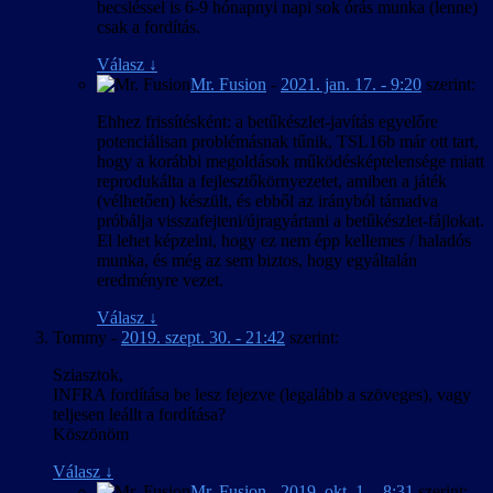
becsléssel is 6-9 hónapnyi napi sok órás munka (lenne)
csak a fordítás.
Válasz
↓
Mr. Fusion
-
2021. jan. 17. - 9:20
szerint:
Ehhez frissítésként: a betűkészlet-javítás egyelőre
potenciálisan problémásnak tűnik, TSL16b már ott tart,
hogy a korábbi megoldások működésképtelensége miatt
reprodukálta a fejlesztőkörnyezetet, amiben a játék
(vélhetően) készült, és ebből az irányból támadva
próbálja visszafejteni/újragyártani a betűkészlet-fájlokat.
El lehet képzelni, hogy ez nem épp kellemes / haladós
munka, és még az sem biztos, hogy egyáltalán
eredményre vezet.
Válasz
↓
Tommy
-
2019. szept. 30. - 21:42
szerint:
Sziasztok,
INFRA fordítása be lesz fejezve (legalább a szöveges), vagy
teljesen leállt a fordítása?
Köszönöm
Válasz
↓
Mr. Fusion
-
2019. okt. 1. - 8:31
szerint: