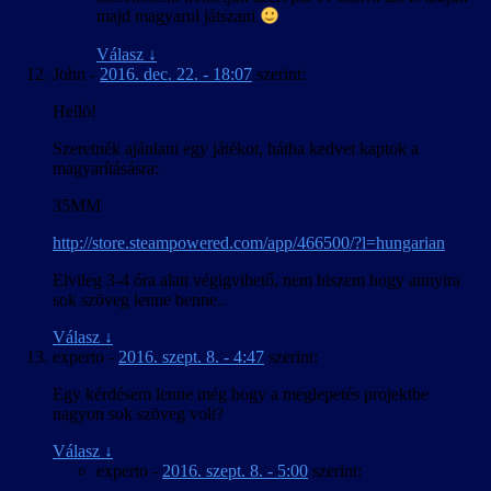
majd magyarul játszani
Válasz
↓
John
-
2016. dec. 22. - 18:07
szerint:
Helló!
Szeretnék ajánlani egy játékot, hátha kedvet kaptok a
magyarításásra:
35MM
http://store.steampowered.com/app/466500/?l=hungarian
Elvileg 3-4 óra alatt végigvihető, nem hiszem hogy annyira
sok szöveg lenne benne..
Válasz
↓
experto
-
2016. szept. 8. - 4:47
szerint:
Egy kérdésem lenne még hogy a meglepetés projektbe
nagyon sok szöveg volt?
Válasz
↓
experto
-
2016. szept. 8. - 5:00
szerint: