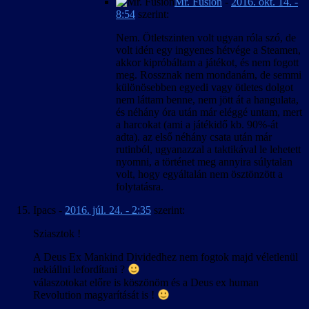
Mr. Fusion
-
2016. okt. 14. -
8:54
szerint:
Nem. Ötletszinten volt ugyan róla szó, de
volt idén egy ingyenes hétvége a Steamen,
akkor kipróbáltam a játékot, és nem fogott
meg. Rossznak nem mondanám, de semmi
különösebben egyedi vagy ötletes dolgot
nem láttam benne, nem jött át a hangulata,
és néhány óra után már eléggé untam, mert
a harcokat (ami a játékidő kb. 90%-át
adta). az első néhány csata után már
rutinból, ugyanazzal a taktikával le lehetett
nyomni, a történet meg annyira súlytalan
volt, hogy egyáltalán nem ösztönzött a
folytatásra.
Ipacs
-
2016. júl. 24. - 2:35
szerint:
Sziasztok !
A Deus Ex Mankind Dividedhez nem fogtok majd véletlenül
nekiállni lefordítani ?
válaszotokat előre is köszönöm és a Deus ex human
Revolution magyarítását is !