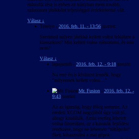
második rész is ebben az irányban ment tovább,
számomra játékként teljességgel érdektelenné vált.
Válasz
↓
Terelyn
-
2016. feb. 11. - 13:56
szerint:
Szerinted milyen játékká kellett volna felújítani a
klasszikust? Min kellett volna változtatni, és min
nem?
Válasz
↓
lapajsmith
-
2016. feb. 12. - 9:18
szerint:
Na erre én is kíváncsi lennék, hogy
“milyennek kellett volna…”
Mr. Fusion
-
2016. feb. 12. -
9:43
szerint:
Az az igazság, hogy főleg semmin. Az
eredeti XCOM nagyjából úgy volt jó,
ahogy kitalálták. Amin esetleg lehetett
volna finomítani, az a katonák fejlődési
rendszere, hogy ne lehessen “túltápolni”
őket, kihasználni a mai gépek