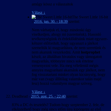
amúgy kössz a válaszaitok
Válasz
↓
The Sweet Little 16-bit
-
2016. jan. 30. - 18:39
szerint:
Nem várhatjuk el, hogy mindenki úgy
viselkedjen, ahogy mi (szeretnénk). Hasonló
tevékenységünk és érdeklődésünk miatt egyszer-
kétszer előfordult, hogy ugyanazt a játékot
szemeltük ki magyarításra, de nem szeretünk és
nem akarunk veszekedni. Amit
lostprophet
készít, az általában hivatalos vagy támogatott
magyarítás, többnyire nincs sok értelme
versenyezni vele. Ha meg véletlenül mégis
annyira magyarítani akarnánk egy játékot, nem
fog visszatartani minket olyan kicsinység, hogy
már van (vagy állítólag valamikor talán majd
lesz) hozzá valamilyen magyar szöveg.
Válasz
↓
Deadhead
-
2015. aug. 25. - 22:40
szerint:
83% a DC és tesztelés? Tudom hogy szeptember 2. fele, de
elképzelhető hogy még sincs időm újra kipörgetni az első