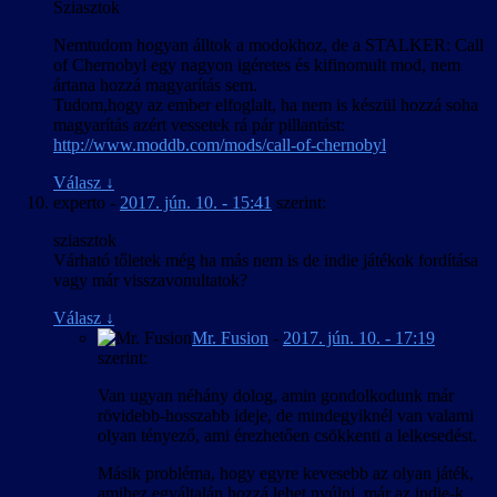
Sziasztok
Nemtudom hogyan álltok a modokhoz, de a STALKER: Call
of Chernobyl egy nagyon igéretes és kifinomult mod, nem
ártana hozzá magyarítás sem.
Tudom,hogy az ember elfoglalt, ha nem is készül hozzá soha
magyarítás azért vessetek rá pár pillantást:
http://www.moddb.com/mods/call-of-chernobyl
Válasz
↓
experto
-
2017. jún. 10. - 15:41
szerint:
sziasztok
Várható tőletek még ha más nem is de indie játékok fordítása
vagy már visszavonultatok?
Válasz
↓
Mr. Fusion
-
2017. jún. 10. - 17:19
szerint:
Van ugyan néhány dolog, amin gondolkodunk már
rövidebb-hosszabb ideje, de mindegyiknél van valami
olyan tényező, ami érezhetően csökkenti a lelkesedést.
Másik probléma, hogy egyre kevesebb az olyan játék,
amihez egyáltalán hozzá lehet nyúlni, már az indie-k