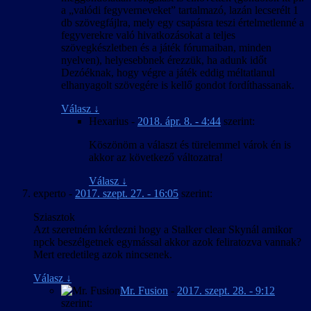
a „valódi fegyverneveket” tartalmazó, lazán lecserélt 1
db szövegfájlra, mely egy csapásra teszi értelmetlenné a
fegyverekre való hivatkozásokat a teljes
szövegkészletben és a játék fórumaiban, minden
nyelven), helyesebbnek érezzük, ha adunk időt
Dezóéknak, hogy végre a játék eddig méltatlanul
elhanyagolt szövegére is kellő gondot fordíthassanak.
Válasz
↓
Hexarius
-
2018. ápr. 8. - 4:44
szerint:
Köszönöm a választ és türelemmel várok én is
akkor az következő változatra!
Válasz
↓
experto
-
2017. szept. 27. - 16:05
szerint:
Sziasztok
Azt szeretném kérdezni hogy a Stalker clear Skynál amikor
npck beszélgetnek egymással akkor azok feliratozva vannak?
Mert eredetileg azok nincsenek.
Válasz
↓
Mr. Fusion
-
2017. szept. 28. - 9:12
szerint: