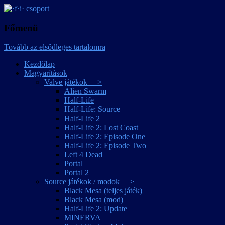
játékmagyarítások
·f·i· csoport
Főmenü
Tovább az elsődleges tartalomra
Kezdőlap
Magyarítások
Valve játékok >
Alien Swarm
Half-Life
Half-Life: Source
Half-Life 2
Half-Life 2: Lost Coast
Half-Life 2: Episode One
Half-Life 2: Episode Two
Left 4 Dead
Portal
Portal 2
Source játékok / modok >
Black Mesa (teljes játék)
Black Mesa (mod)
Half-Life 2: Update
MINERVA