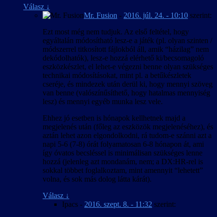
Válasz
↓
Mr. Fusion
-
2016. júl. 24. - 10:10
szerint:
Ezt most még nem tudjuk. Az első feltétel, hogy
egyáltalán módosítható lesz-e a játék (pl. olyan szinten /
módszerrel titkosított fájlokból áll, amik “házilag” nem
dekódolhatók), lesz-e hozzá elérhető ki/becsomagoló
eszközkészlet, el lehet-e végezni benne olyan szükséges
technikai módosításokat, mint pl. a betűkészletek
cseréje, és mindezek után derül ki, hogy mennyi szöveg
van benne (valószínűsíthető, hogy hatalmas mennyiség
lesz) és mennyi egyéb munka lesz vele.
Ehhez jó esetben is hónapok kellhetnek majd a
megjelenés után (főleg az eszközök megjelenéséhez), és
aztán lehet azon elgondolkodni, rá tudom-e szánni azt a
napi 5-6 (7-8) órát folyamatosan 6-8 hónapon át, ami
így óvatos becsléssel is minimálisan szükséges lenne
hozzá (jelenleg azt mondanám, nem; a DX:HR-rel is
sokkal többet foglalkoztam, mint amennyit “lehetett”
volna, és sok más dolog látta kárát).
Válasz
↓
Ipacs
-
2016. szept. 8. - 11:32
szerint: