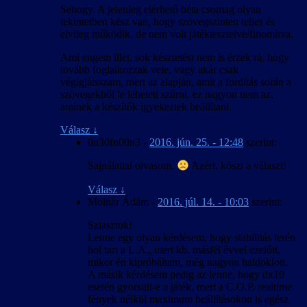
Sehogy. A jelenleg elérhető béta csomag olyan
tekintetben kész van, hogy szövegszinten teljes és
elvileg működik, de nem volt játéktesztelve/finomítva.
Ami engem illet, sok késztetést nem is érzek rá, hogy
tovább foglalkozzak vele, vagy akár csak
végigjátsszam, mert az alapján, amit a fordítás során a
szövegekből le lehetett szűrni, ez nagyon nem az,
aminek a készítők igyekeztek beállítani.
Válasz
↓
0n30fn00n3
-
2016. jún. 25. - 12:48
szerint:
Sajnálattal olvasom.
Azért, köszi a választ!
Válasz
↓
Molnár Ádám
-
2016. júl. 14. - 10:03
szerint:
Sziasztok!
Lenne egy olyan kérdésem, hogy stabilitás terén
hol tart a L.A., mert kb. másfél évvel ezelőtt,
mikor én kipróbáltam, még nagyon haldoklott.
A másik kérdésem pedig az lenne, hogy dx10
esetén gyorsult-e a játék, mert a C.O.P. realtime
fények nélkül maximum beállításokon is egész