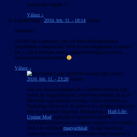
Sajnos nem fogják.:(
Válasz
↓
LászlóZoltán
-
2016. feb. 11. - 18:14
szerint:
Sziasztok!
A Half-Life Opposing Force és Blue Shift játékokhoz
megoldható a magyarítás? Mert ha már megvettem az összes
HL-t, akkor jó lenne azokat végigvinni magyar nyelven.
Választ előre is köszönöm
Válasz
↓
The Sweet Little 16-bit
-
2016. feb. 11. - 23:20
szerint:
Sok éve Saxus próbálkozott a GoldSrc motoros régi
Half-Life magyarításával, aztán besegítettünk mi is, és
lett belőle egy működő csomag. Utána ránéztünk az
Opposing Force-ra is, de asszem az a projekt végül nem
érte el a kiadható állapotot. Mostanában a
Half-Life:
Update Mod
segítségével lehetővé vált jobb
minőségben feliratozni a GoldSrc motoron, ki is adtuk a
Half-Life felújított
magyarítását
, de úgy tudom, az
Opposing Force-ban levő kötelekkel még küzdenek a