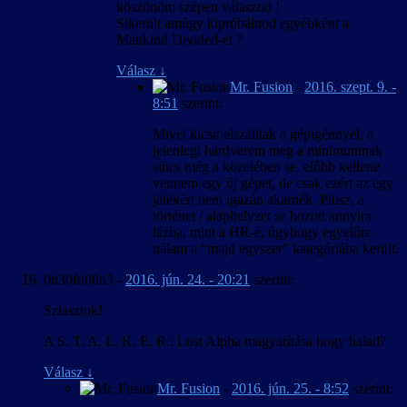
köszönöm szépen válaszod !
Sikerült amúgy kipróbálnod egyébként a
Mankind Divided-et ?
Válasz
↓
Mr. Fusion
-
2016. szept. 9. -
8:51
szerint:
Mivel kicsit elszálltak a gépigénnyel, a
jelenlegi hardverem meg a minimumnak
sincs még a közelében se, előbb kellene
vennem egy új gépet, de csak ezért az egy
játékért nem igazán akarnék. Plusz, a
történet / alaphelyzet se hozott annyira
lázba, mint a HR-é, úgyhogy egyelőre
nálam a “majd egyszer” kategóriába került.
0n30fn00n3
-
2016. jún. 24. - 20:21
szerint:
Sziasztok!
A S. T. A. L. K. E. R.: Lost Alpha magyarítása hogy halad?
Válasz
↓
Mr. Fusion
-
2016. jún. 25. - 8:52
szerint: