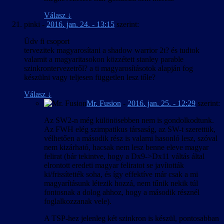
Válasz
↓
pinki
-
2016. jan. 24. - 13:15
szerint:
Üdv fi csoport
tervezitek magyarosítani a shadow warrior 2t? és tudtok
valamit a magyaritasokon közzétett stanley parable
szinkrontervezetről? a ti magyarosításotok alapján fog
készülni vagy teljesen független lesz tőle?
Válasz
↓
Mr. Fusion
-
2016. jan. 25. - 12:29
szerint:
Az SW2-n még különösebben nem is gondolkodtunk.
Az FWH elég szimpatikus társaság, az SW-t szerettük,
vélhetően a második rész is valami hasonló lesz, szóval
nem kizárható, hacsak nem lesz benne eleve magyar
felirat (bár tekintve, hogy a Dx9->Dx11 váltás által
elrontott eredeti magyar feliratot se javították
ki/frissítették soha, és így effektíve már csak a mi
magyarításunk létezik hozzá, nem tűnik nekik túl
fontosnak a dolog ahhoz, hogy a második résznél
foglalkozzanak vele).
A TSP-hez jelenleg két szinkron is készül, pontosabban