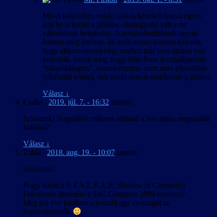
Mivel időközben valaki más is készített hozzá egyet,
ami be is került a játékba, okafogyottá vált a mi
változatunk befejezése. A textúrafordításnak ugyan
lehetne még értelme, de arról menet közben kiderült,
hogy akkora mennyiség, amihez már nem igazán van
kedvünk, annak meg, hogy több éven át csinálgassuk
“takaréklángon”, semmi értelme, mert mire elkészülne
(elkészült volna), már senki nem is emlékezne a játékra.
Válasz
↓
Csaba
-
2019. júl. 7. - 16:32
szerint:
Sziasztok! Nagyjából mikorra várható a lost alpha magyarítás
kiadása?
Válasz
↓
Zabla
-
2018. aug. 19. - 10:07
szerint:
Sziasztok!
Hogy halad a S.T.A.L.K.E.R. Shadow of Chernobyl
Feliratozás illesztése a SoC Complete 2009 modhoz?
Még pár éve küldtem a tesztről egy csomagot az
észrevételekről.