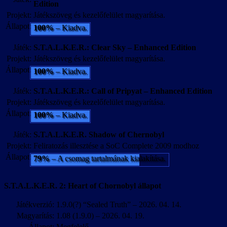
Edition
Projekt:
Játékszöveg és kezelőfelület magyarítása.
Állapot:
100%
– Kiadva.
Játék:
S.T.A.L.K.E.R.: Clear Sky – Enhanced Edition
Projekt:
Játékszöveg és kezelőfelület magyarítása.
Állapot:
100%
– Kiadva.
Játék:
S.T.A.L.K.E.R.: Call of Pripyat – Enhanced Edition
Projekt:
Játékszöveg és kezelőfelület magyarítása.
Állapot:
100%
– Kiadva.
Játék:
S.T.A.L.K.E.R. Shadow of Chernobyl
Projekt:
Feliratozás illesztése a SoC Complete 2009 modhoz
Állapot:
79%
– A csomag tartalmának kialakítása.
S.T.A.L.K.E.R. 2: Heart of Chornobyl állapot
Játékverzió:
1.9.0(?) “Sealed Truth” – 2026. 04. 14.
Magyarítás:
1.08 (1.9.0) – 2026. 04. 19.
Állapot:
Megfelelő