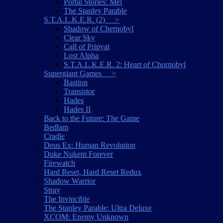
Portal Stories: Mel
The Stanley Parable
S.T.A.L.K.E.R. (2) >
Shadow of Chernobyl
Clear Sky
Call of Pripyat
Lost Alpha
S.T.A.L.K.E.R. 2: Heart of Chornobyl
Supergiant Games >
Bastion
Transistor
Hades
Hades II
Back to the Future: The Game
Bedlam
Cradle
Deus Ex: Human Revolution
Duke Nukem Forever
Firewatch
Hard Reset, Hard Reset Redux
Shadow Warrior
Stray
The Invincible
The Stanley Parable: Ultra Deluxe
XCOM: Enemy Unknown