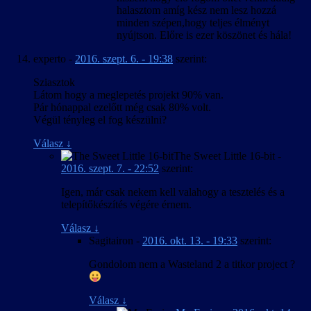
halasztom amíg kész nem lesz hozzá
minden szépen,hogy teljes élményt
nyújtson. Előre is ezer köszönet és hála!
experto
-
2016. szept. 6. - 19:38
szerint:
Sziasztok
Látom hogy a meglepetés projekt 90% van.
Pár hónappal ezelőtt még csak 80% volt.
Végül tényleg el fog készülni?
Válasz
↓
The Sweet Little 16-bit
-
2016. szept. 7. - 22:52
szerint:
Igen, már csak nekem kell valahogy a tesztelés és a
telepítőkészítés végére érnem.
Válasz
↓
Sagitairon
-
2016. okt. 13. - 19:33
szerint:
Gondolom nem a Wasteland 2 a titkor project ?
Válasz
↓