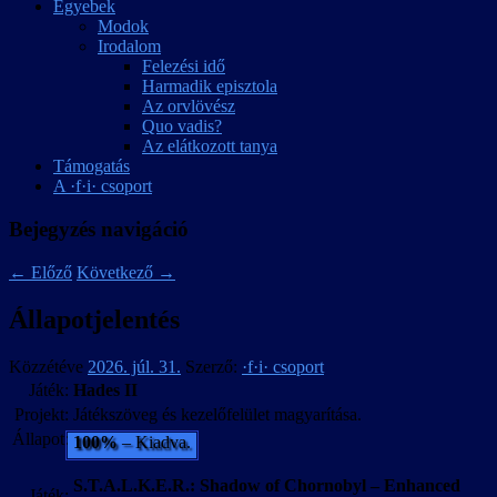
Egyebek
Modok
Irodalom
Felezési idő
Harmadik episztola
Az orvlövész
Quo vadis?
Az elátkozott tanya
Támogatás
A ·f·i· csoport
Bejegyzés navigáció
←
Előző
Következő
→
Állapotjelentés
Közzétéve
2026. júl. 31.
Szerző:
·f·i· csoport
Játék:
Hades II
Projekt:
Játékszöveg és kezelőfelület magyarítása.
Állapot:
100%
– Kiadva.
S.T.A.L.K.E.R.: Shadow of Chornobyl – Enhanced
Játék: