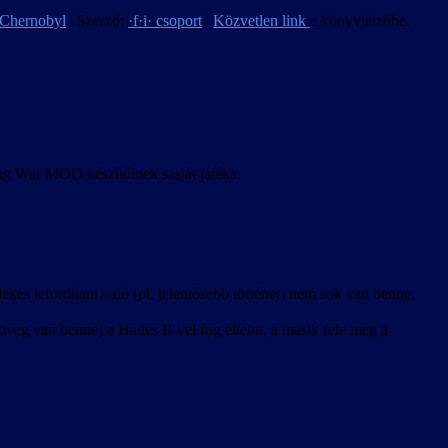
 Chernobyl
| Szerző:
·f·i· csoport
|
Közvetlen link
a könyvjelzőbe.
ong War MOD készítőinek sasját játéka.
kes lefordítani való (pl. jelentősebb történet) nem sok van benne,
veg van benne) a Hades II-vel fog eltelni, a másik fele meg a