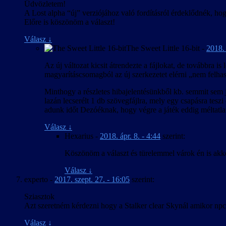
Üdvözletem!
A Lost alpha “új” verziójához való fordításról érdeklődnék, ho
Előre is köszönöm a választ!
Válasz
↓
The Sweet Little 16-bit
-
2018. 
Az új változat kicsit átrendezte a fájlokat, de továbbra 
magyarításcsomagból az új szerkezetet elérni „nem felhas
Minthogy a részletes hibajelentésünkből kb. semmit sem ja
lazán lecserélt 1 db szövegfájlra, mely egy csapásra tes
adunk időt Dezóéknak, hogy végre a játék eddig méltatlan
Válasz
↓
Hexarius
-
2018. ápr. 8. - 4:44
szerint:
Köszönöm a választ és türelemmel várok én is akko
Válasz
↓
experto
-
2017. szept. 27. - 16:05
szerint:
Sziasztok
Azt szeretném kérdezni hogy a Stalker clear Skynál amikor npc
Válasz
↓