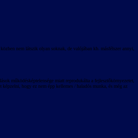
k közben nem látszik olyan soknak, de valójában kb. másfélszer annyi,
ldások működésképtelensége miatt reprodukálta a fejlesztőkörnyezetet,
lehet képzelni, hogy ez nem épp kellemes / haladós munka, és még az