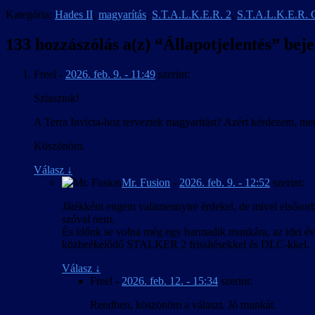
Kategória:
Hades II
,
magyarítás
,
S.T.A.L.K.E.R. 2
,
S.T.A.L.K.E.R. C
133 hozzászólás a(z) “
Állapotjelentés
” bej
Freel
-
2026. feb. 9. - 11:49
szerint:
Sziasztok!
A Terra Invicta-hoz terveztek magyarítást? Azért kérdezem, mer
Köszönöm.
Válasz
↓
Mr. Fusion
-
2026. feb. 9. - 12:52
szerint:
Játékként engem valamennyire érdekel, de mivel elsősorba
szóval nem.
És időnk se volna még egy harmadik munkára, az idei év 
közbeékelődő STALKER 2 frissítésekkel és DLC-kkel.
Válasz
↓
Freel
-
2026. feb. 12. - 15:34
szerint:
Rendben, köszönöm a választ. Jó munkát.