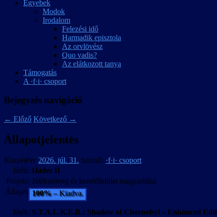
Egyebek
Modok
Irodalom
Felezési idő
Harmadik episztola
Az orvlövész
Quo vadis?
Az elátkozott tanya
Támogatás
A ·f·i· csoport
Bejegyzés navigáció
←
Előző
Következő
→
Állapotjelentés
Közzétéve
2026. júl. 31.
Szerző:
·f·i· csoport
Játék:
Hades II
Projekt:
Játékszöveg és kezelőfelület magyarítása.
Állapot:
100%
– Kiadva.
Játék:
S.T.A.L.K.E.R.: Shadow of Chornobyl – Enhanced Edit