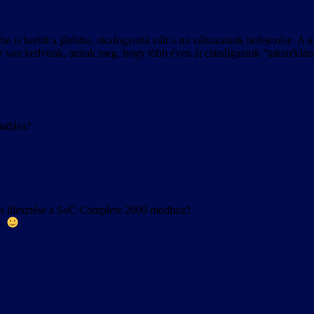
be is került a játékba, okafogyottá vált a mi változatunk befejezése. A
 van kedvünk, annak meg, hogy több éven át csinálgassuk “takaréklángo
iadása?
s illesztése a SoC Complete 2009 modhoz?
l.