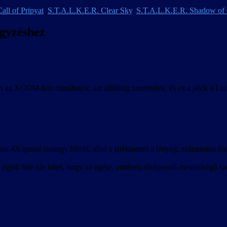
all of Pripyat
,
S.T.A.L.K.E.R. Clear Sky
,
S.T.A.L.K.E.R. Shadow of
egyzéshez
t az XCOM-hoz csináltatok, azt állítólag szerettétek, és ez a játék a L
n 4X/grand strategy hibrid, ahol a játékmenet a lényeg, számunkra érde
egyik fele (de lehet, hogy az egész, amilyen elképesztő mennyiségű szö