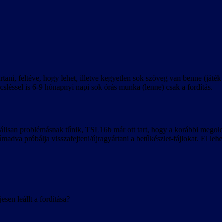
tani, feltéve, hogy lehet, illetve kegyetlen sok szöveg van benne (játé
sléssel is 6-9 hónapnyi napi sok órás munka (lenne) csak a fordítás.
nciálisan problémásnak tűnik, TSL16b már ott tart, hogy a korábbi mego
támadva próbálja visszafejteni/újragyártani a betűkészlet-fájlokat. El 
sen leállt a fordítása?