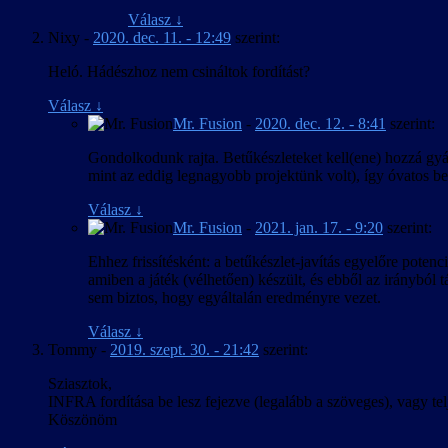
Válasz
↓
Nixy
-
2020. dec. 11. - 12:49
szerint:
Heló. Hádészhoz nem csináltok fordítást?
Válasz
↓
Mr. Fusion
-
2020. dec. 12. - 8:41
szerint:
Gondolkodunk rajta. Betűkészleteket kell(ene) hozzá gyár
mint az eddig legnagyobb projektünk volt), így óvatos bec
Válasz
↓
Mr. Fusion
-
2021. jan. 17. - 9:20
szerint:
Ehhez frissítésként: a betűkészlet-javítás egyelőre pote
amiben a játék (vélhetően) készült, és ebből az irányból 
sem biztos, hogy egyáltalán eredményre vezet.
Válasz
↓
Tommy
-
2019. szept. 30. - 21:42
szerint:
Sziasztok,
INFRA fordítása be lesz fejezve (legalább a szöveges), vagy telje
Köszönöm