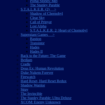
Portal Stories: Mel
The Stanley Parable
S.T.A.L.K.E.R. (2) >
Shadow of Chernobyl
Clear Sky
Call of Pripyat
Lost Alpha
S.T.A.L.K.E.R. 2: Heart of Chornobyl
Supergiant Games >
Bastion
Transistor
Hades
Hades II
Back to the Future: The Game
Bedlam
Cradle
Deus Ex: Human Revolution
Duke Nukem Forever
Firewatch
Hard Reset, Hard Reset Redux
Shadow Warrior
Stray
The Invincible
The Stanley Parable: Ultra Deluxe
XCOM: Enemy Unknown