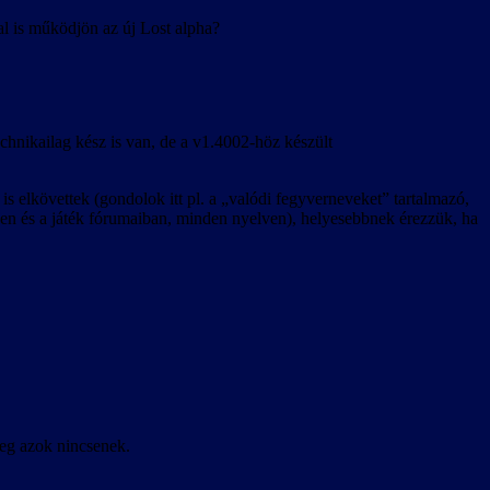
al is működjön az új Lost alpha?
echnikailag kész is van, de a v1.4002-höz készült
s elkövettek (gondolok itt pl. a „valódi fegyverneveket” tartalmazó,
etben és a játék fórumaiban, minden nyelven), helyesebbnek érezzük, ha
leg azok nincsenek.