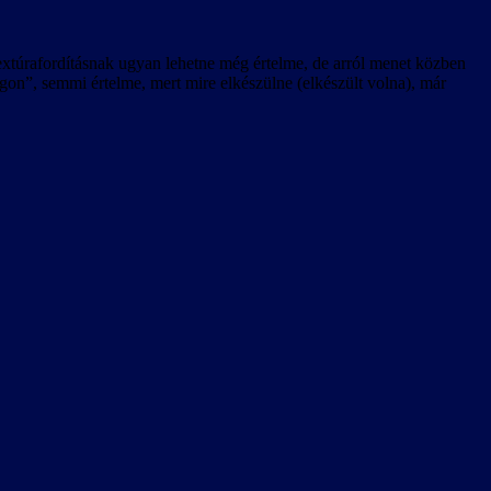
 textúrafordításnak ugyan lehetne még értelme, de arról menet közben
n”, semmi értelme, mert mire elkészülne (elkészült volna), már