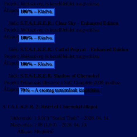
Projekt:
Játékszöveg és kezelőfelület magyarítása.
Állapot:
100%
– Kiadva.
Játék:
S.T.A.L.K.E.R.: Clear Sky – Enhanced Edition
Projekt:
Játékszöveg és kezelőfelület magyarítása.
Állapot:
100%
– Kiadva.
Játék:
S.T.A.L.K.E.R.: Call of Pripyat – Enhanced Edition
Projekt:
Játékszöveg és kezelőfelület magyarítása.
Állapot:
100%
– Kiadva.
Játék:
S.T.A.L.K.E.R. Shadow of Chernobyl
Projekt:
Feliratozás illesztése a SoC Complete 2009 modhoz
Állapot:
79%
– A csomag tartalmának kialakítása.
S.T.A.L.K.E.R. 2: Heart of Chornobyl állapot
Játékverzió:
1.9.0(?) “Sealed Truth” – 2026. 04. 14.
Magyarítás:
1.08 (1.9.0) – 2026. 04. 19.
Állapot:
Megfelelő