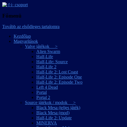
játékmagyarítások
·f·i· csoport
Főmenü
Tovább az elsődleges tartalomra
Kezdőlap
Magyarítások
Valve játékok >
Alien Swarm
Half-Life
Half-Life: Source
Half-Life 2
Half-Life 2: Lost Coast
Half-Life 2: Episode One
Half-Life 2: Episode Two
Left 4 Dead
Portal
Portal 2
Source játékok / modok >
Black Mesa (teljes játék)
Black Mesa (mod)
Half-Life 2: Update
MINERVA