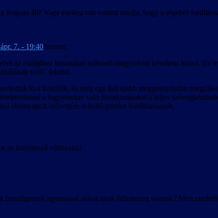
gy hogyan áll? Vagy esetleg van valami módja, hogy a régebbi fordításs
ápr. 7. - 19:40
szerint:
is lehet az eddigihez hasonlóan működő magyarítást készíteni hozzá. Ez t
ználónak való” feladat.
vítottak ki a készítők, és még egy-két újabb meggondolatlan rongálást i
zi értelmetlenné a fegyverekre való hivatkozásokat a teljes szövegkészl
ul elhanyagolt szövegére is kellő gondot fordíthassanak.
r az következő változatra!
k beszélgetnek egymással akkor azok feliratozva vannak? Mert eredeti