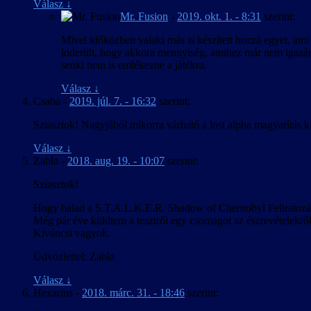
Válasz
↓
Mr. Fusion
-
2019. okt. 1. - 8:31
szerint:
Mivel időközben valaki más is készített hozzá egyet, ami 
kiderült, hogy akkora mennyiség, amihez már nem igazán
senki nem is emlékezne a játékra.
Válasz
↓
Csaba
-
2019. júl. 7. - 16:32
szerint:
Sziasztok! Nagyjából mikorra várható a lost alpha magyarítás k
Válasz
↓
Zabla
-
2018. aug. 19. - 10:07
szerint:
Sziasztok!
Hogy halad a S.T.A.L.K.E.R. Shadow of Chernobyl Feliratozá
Még pár éve küldtem a tesztről egy csomagot az észrevételekrő
Kíváncsi vagyok.
Üdvözlettel: Zabla
Válasz
↓
Hexarius
-
2018. márc. 31. - 18:46
szerint: