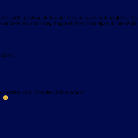
be is került a játékba, okafogyottá vált a mi változatunk befejezése. A
 van kedvünk, annak meg, hogy több éven át csinálgassuk “takaréklángo
iadása?
s illesztése a SoC Complete 2009 modhoz?
l.