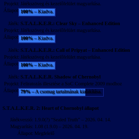
Projekt:
Játékszöveg és kezelőfelület magyarítása.
Állapot:
100%
– Kiadva.
Játék:
S.T.A.L.K.E.R.: Clear Sky – Enhanced Edition
Projekt:
Játékszöveg és kezelőfelület magyarítása.
Állapot:
100%
– Kiadva.
Játék:
S.T.A.L.K.E.R.: Call of Pripyat – Enhanced Edition
Projekt:
Játékszöveg és kezelőfelület magyarítása.
Állapot:
100%
– Kiadva.
Játék:
S.T.A.L.K.E.R. Shadow of Chernobyl
Projekt:
Feliratozás illesztése a SoC Complete 2009 modhoz
Állapot:
79%
– A csomag tartalmának kialakítása.
S.T.A.L.K.E.R. 2: Heart of Chornobyl állapot
Játékverzió:
1.9.0(?) “Sealed Truth” – 2026. 04. 14.
Magyarítás:
1.08 (1.9.0) – 2026. 04. 19.
Állapot:
Megfelelő