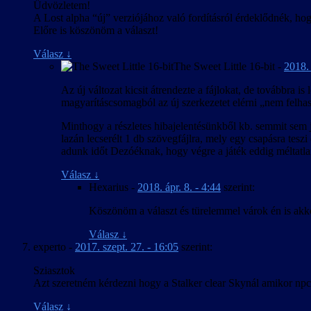
Üdvözletem!
A Lost alpha “új” verziójához való fordításról érdeklődnék, ho
Előre is köszönöm a választ!
Válasz
↓
The Sweet Little 16-bit
-
2018. 
Az új változat kicsit átrendezte a fájlokat, de továbbra 
magyarításcsomagból az új szerkezetet elérni „nem felhas
Minthogy a részletes hibajelentésünkből kb. semmit sem ja
lazán lecserélt 1 db szövegfájlra, mely egy csapásra tes
adunk időt Dezóéknak, hogy végre a játék eddig méltatlan
Válasz
↓
Hexarius
-
2018. ápr. 8. - 4:44
szerint:
Köszönöm a választ és türelemmel várok én is akko
Válasz
↓
experto
-
2017. szept. 27. - 16:05
szerint:
Sziasztok
Azt szeretném kérdezni hogy a Stalker clear Skynál amikor npc
Válasz
↓