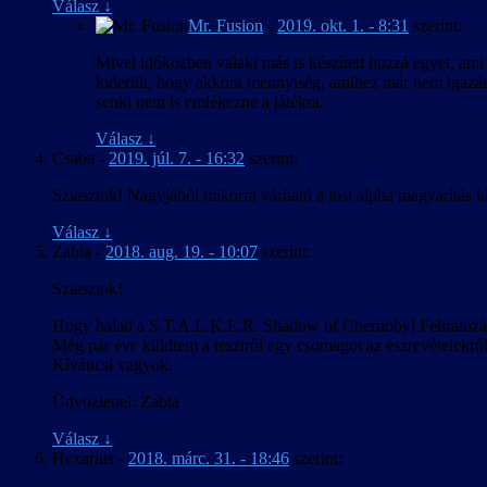
Válasz
↓
Mr. Fusion
-
2019. okt. 1. - 8:31
szerint:
Mivel időközben valaki más is készített hozzá egyet, ami 
kiderült, hogy akkora mennyiség, amihez már nem igazán
senki nem is emlékezne a játékra.
Válasz
↓
Csaba
-
2019. júl. 7. - 16:32
szerint:
Sziasztok! Nagyjából mikorra várható a lost alpha magyarítás k
Válasz
↓
Zabla
-
2018. aug. 19. - 10:07
szerint:
Sziasztok!
Hogy halad a S.T.A.L.K.E.R. Shadow of Chernobyl Feliratozá
Még pár éve küldtem a tesztről egy csomagot az észrevételekrő
Kíváncsi vagyok.
Üdvözlettel: Zabla
Válasz
↓
Hexarius
-
2018. márc. 31. - 18:46
szerint: