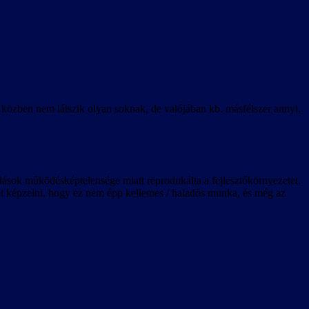
k közben nem látszik olyan soknak, de valójában kb. másfélszer annyi,
ldások működésképtelensége miatt reprodukálta a fejlesztőkörnyezetet,
lehet képzelni, hogy ez nem épp kellemes / haladós munka, és még az