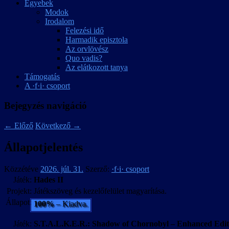
Egyebek
Modok
Irodalom
Felezési idő
Harmadik episztola
Az orvlövész
Quo vadis?
Az elátkozott tanya
Támogatás
A ·f·i· csoport
Bejegyzés navigáció
←
Előző
Következő
→
Állapotjelentés
Közzétéve
2026. júl. 31.
Szerző:
·f·i· csoport
Játék:
Hades II
Projekt:
Játékszöveg és kezelőfelület magyarítása.
Állapot:
100%
– Kiadva.
Játék:
S.T.A.L.K.E.R.: Shadow of Chornobyl – Enhanced Edit