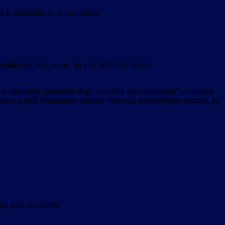
al is működjön az új Lost alpha?
echnikailag kész is van, de a v1.4002-höz készült
s elkövettek (gondolok itt pl. a „valódi fegyverneveket” tartalmazó,
etben és a játék fórumaiban, minden nyelven), helyesebbnek érezzük, ha
leg azok nincsenek.