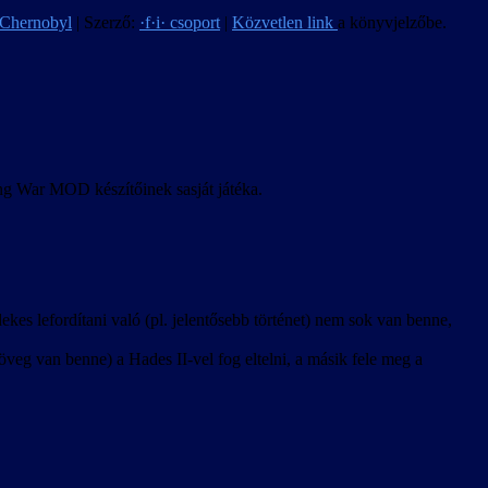
 Chernobyl
| Szerző:
·f·i· csoport
|
Közvetlen link
a könyvjelzőbe.
ong War MOD készítőinek sasját játéka.
kes lefordítani való (pl. jelentősebb történet) nem sok van benne,
veg van benne) a Hades II-vel fog eltelni, a másik fele meg a