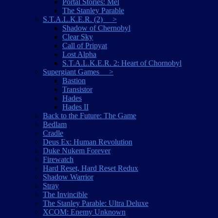
Portal Stories: Mel
The Stanley Parable
S.T.A.L.K.E.R. (2) >
Shadow of Chernobyl
Clear Sky
Call of Pripyat
Lost Alpha
S.T.A.L.K.E.R. 2: Heart of Chornobyl
Supergiant Games >
Bastion
Transistor
Hades
Hades II
Back to the Future: The Game
Bedlam
Cradle
Deus Ex: Human Revolution
Duke Nukem Forever
Firewatch
Hard Reset, Hard Reset Redux
Shadow Warrior
Stray
The Invincible
The Stanley Parable: Ultra Deluxe
XCOM: Enemy Unknown