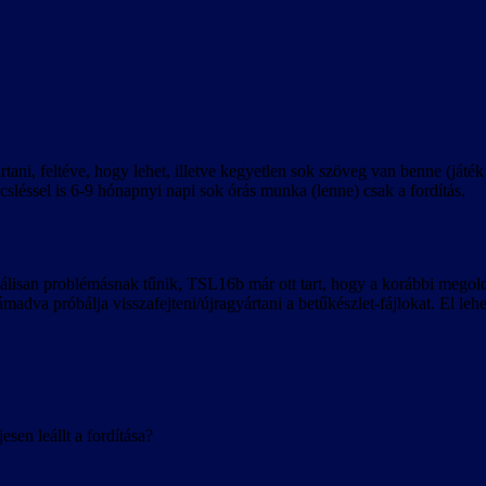
tani, feltéve, hogy lehet, illetve kegyetlen sok szöveg van benne (játé
sléssel is 6-9 hónapnyi napi sok órás munka (lenne) csak a fordítás.
nciálisan problémásnak tűnik, TSL16b már ott tart, hogy a korábbi mego
támadva próbálja visszafejteni/újragyártani a betűkészlet-fájlokat. El 
sen leállt a fordítása?