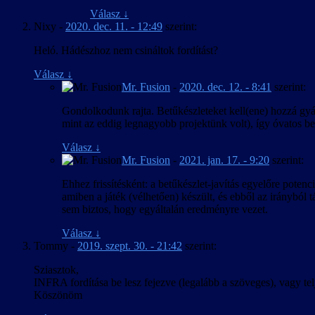
Válasz
↓
Nixy
-
2020. dec. 11. - 12:49
szerint:
Heló. Hádészhoz nem csináltok fordítást?
Válasz
↓
Mr. Fusion
-
2020. dec. 12. - 8:41
szerint:
Gondolkodunk rajta. Betűkészleteket kell(ene) hozzá gyár
mint az eddig legnagyobb projektünk volt), így óvatos bec
Válasz
↓
Mr. Fusion
-
2021. jan. 17. - 9:20
szerint:
Ehhez frissítésként: a betűkészlet-javítás egyelőre pote
amiben a játék (vélhetően) készült, és ebből az irányból 
sem biztos, hogy egyáltalán eredményre vezet.
Válasz
↓
Tommy
-
2019. szept. 30. - 21:42
szerint:
Sziasztok,
INFRA fordítása be lesz fejezve (legalább a szöveges), vagy telje
Köszönöm