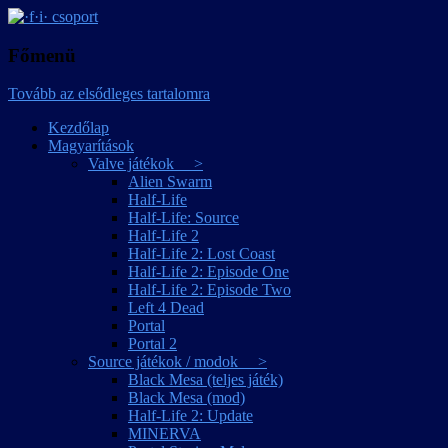
játékmagyarítások
·f·i· csoport
Főmenü
Tovább az elsődleges tartalomra
Kezdőlap
Magyarítások
Valve játékok >
Alien Swarm
Half-Life
Half-Life: Source
Half-Life 2
Half-Life 2: Lost Coast
Half-Life 2: Episode One
Half-Life 2: Episode Two
Left 4 Dead
Portal
Portal 2
Source játékok / modok >
Black Mesa (teljes játék)
Black Mesa (mod)
Half-Life 2: Update
MINERVA