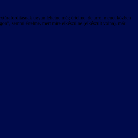
 textúrafordításnak ugyan lehetne még értelme, de arról menet közben
n”, semmi értelme, mert mire elkészülne (elkészült volna), már