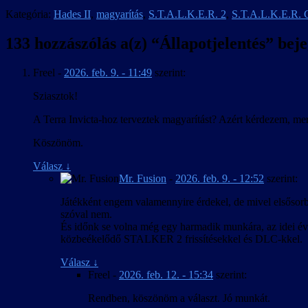
Kategória:
Hades II
,
magyarítás
,
S.T.A.L.K.E.R. 2
,
S.T.A.L.K.E.R. C
133 hozzászólás a(z) “
Állapotjelentés
” bej
Freel
-
2026. feb. 9. - 11:49
szerint:
Sziasztok!
A Terra Invicta-hoz terveztek magyarítást? Azért kérdezem, mer
Köszönöm.
Válasz
↓
Mr. Fusion
-
2026. feb. 9. - 12:52
szerint:
Játékként engem valamennyire érdekel, de mivel elsősorba
szóval nem.
És időnk se volna még egy harmadik munkára, az idei év 
közbeékelődő STALKER 2 frissítésekkel és DLC-kkel.
Válasz
↓
Freel
-
2026. feb. 12. - 15:34
szerint:
Rendben, köszönöm a választ. Jó munkát.