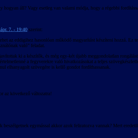
gy hogyan áll? Vagy esetleg van valami módja, hogy a régebbi fordításs
ápr. 7. - 19:40
szerint:
is lehet az eddigihez hasonlóan működő magyarítást készíteni hozzá. Ez t
ználónak való” feladat.
vítottak ki a készítők, és még egy-két újabb meggondolatlan rongálást i
zi értelmetlenné a fegyverekre való hivatkozásokat a teljes szövegkészl
ul elhanyagolt szövegére is kellő gondot fordíthassanak.
r az következő változatra!
k beszélgetnek egymással akkor azok feliratozva vannak? Mert eredeti