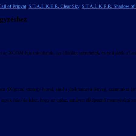
all of Pripyat
,
S.T.A.L.K.E.R. Clear Sky
,
S.T.A.L.K.E.R. Shadow of
egyzéshez
t az XCOM-hoz csináltatok, azt állítólag szerettétek, és ez a játék a L
n 4X/grand strategy hibrid, ahol a játékmenet a lényeg, számunkra érde
egyik fele (de lehet, hogy az egész, amilyen elképesztő mennyiségű szö