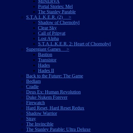
MINERVA
Portal Stories: Mel
The Stanley Parable
S.T.A.L.K.E.R. (2) >
Shadow of Chernobyl
Clear Sky
Call of Pripyat
Lost Alpha
S.T.A.L.K.E.R. 2: Heart of Chornobyl
Supergiant Games >
Bastion
Transistor
Hades
Hades II
Back to the Future: The Game
Bedlam
Cradle
Deus Ex: Human Revolution
Duke Nukem Forever
Firewatch
Hard Reset, Hard Reset Redux
Shadow Warrior
Stray
The Invincible
The Stanley Parable: Ultra Deluxe