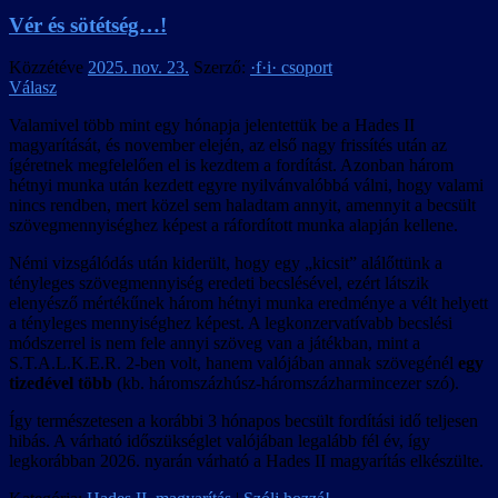
Vér és sötétség…!
Közzétéve
2025. nov. 23.
Szerző:
·f·i· csoport
Válasz
Valamivel több mint egy hónapja jelentettük be a Hades II
magyarítását, és november elején, az első nagy frissítés után az
ígéretnek megfelelően el is kezdtem a fordítást. Azonban három
hétnyi munka után kezdett egyre nyilvánvalóbbá válni, hogy valami
nincs rendben, mert közel sem haladtam annyit, amennyit a becsült
szövegmennyiséghez képest a ráfordított munka alapján kellene.
Némi vizsgálódás után kiderült, hogy egy „kicsit” alálőttünk a
tényleges szövegmennyiség eredeti becslésével, ezért látszik
elenyésző mértékűnek három hétnyi munka eredménye a vélt helyett
a tényleges mennyiséghez képest. A legkonzervatívabb becslési
módszerrel is nem fele annyi szöveg van a játékban, mint a
S.T.A.L.K.E.R. 2-ben volt, hanem valójában annak szövegénél
egy
tizedével több
(kb. háromszázhúsz-háromszázharmincezer szó).
Így természetesen a korábbi 3 hónapos becsült fordítási idő teljesen
hibás. A várható időszükséglet valójában legalább fél év, így
legkorábban 2026. nyarán várható a Hades II magyarítás elkészülte.