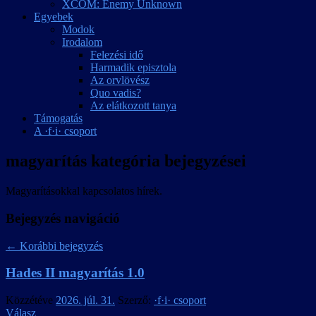
XCOM: Enemy Unknown
Egyebek
Modok
Irodalom
Felezési idő
Harmadik episztola
Az orvlövész
Quo vadis?
Az elátkozott tanya
Támogatás
A ·f·i· csoport
magyarítás
kategória bejegyzései
Magyarításokkal kapcsolatos hírek.
Bejegyzés navigáció
←
Korábbi bejegyzés
Hades II magyarítás 1.0
Közzétéve
2026. júl. 31.
Szerző:
·f·i· csoport
Válasz