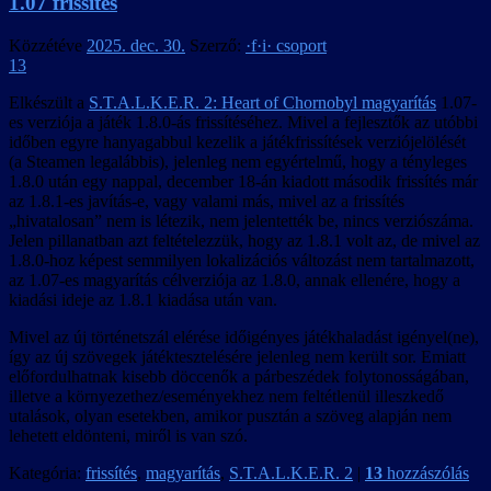
1.07 frissítés
Közzétéve
2025. dec. 30.
Szerző:
·f·i· csoport
13
Elkészült a
S.T.A.L.K.E.R. 2: Heart of Chornobyl magyarítás
1.07-
es verziója a játék 1.8.0-ás frissítéséhez. Mivel a fejlesztők az utóbbi
időben egyre hanyagabbul kezelik a játékfrissítések verziójelölését
(a Steamen legalábbis), jelenleg nem egyértelmű, hogy a tényleges
1.8.0 után egy nappal, december 18-án kiadott második frissítés már
az 1.8.1-es javítás-e, vagy valami más, mivel az a frissítés
„hivatalosan” nem is létezik, nem jelentették be, nincs verziószáma.
Jelen pillanatban azt feltételezzük, hogy az 1.8.1 volt az, de mivel az
1.8.0-hoz képest semmilyen lokalizációs változást nem tartalmazott,
az 1.07-es magyarítás célverziója az 1.8.0, annak ellenére, hogy a
kiadási ideje az 1.8.1 kiadása után van.
Mivel az új történetszál elérése időigényes játékhaladást igényel(ne),
így az új szövegek játéktesztelésére jelenleg nem került sor. Emiatt
előfordulhatnak kisebb döccenők a párbeszédek folytonosságában,
illetve a környezethez/eseményekhez nem feltétlenül illeszkedő
utalások, olyan esetekben, amikor pusztán a szöveg alapján nem
lehetett eldönteni, miről is van szó.
Kategória:
frissítés
,
magyarítás
,
S.T.A.L.K.E.R. 2
|
13
hozzászólás