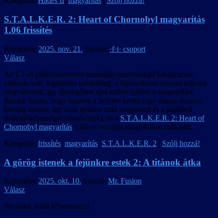
Kategória:
Hades II
,
magyarítás
|
Szólj hozzá!
S.T.A.L.K.E.R. 2: Heart of Chornobyl magyarítás
1.06 frissítés
Közzétéve
2025. nov. 21.
Szerző:
·f·i· csoport
Válasz
Az 1.7-es játékfrissítésben minimális mennyiségű lokalizációs
változás volt, legalábbis tartalmilag, a fájlszerkezet viszont teljesen
megváltozott, így lényegében újra kellett építeni a magyarítást.
Bízunk benne, hogy minden a helyére került (egy alapos átnézés
hetekig tartana, így csak néhány száz szegmenst és a játékbeli
működőképességet ellenőriztük), és a
S.T.A.L.K.E.R. 2: Heart of
Chornobyl magyarítás
1.06-os verziója megfelelően működik.
Kategória:
frissítés
,
magyarítás
,
S.T.A.L.K.E.R. 2
|
Szólj hozzá!
A görög istenek a fejünkre estek 2: A titánok átka
Közzétéve
2025. okt. 10.
Szerző:
Mr. Fusion
Válasz
Továbbá: halál Khronoszra!