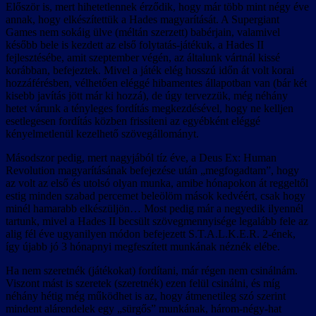
Először is, mert hihetetlennek érződik, hogy már több mint négy éve
annak, hogy elkészítettük a Hades magyarítását. A Supergiant
Games nem sokáig ülve (méltán szerzett) babérjain, valamivel
később bele is kezdett az első folytatás-játékuk, a Hades II
fejlesztésébe, amit szeptember végén, az általunk vártnál kissé
korábban, befejeztek. Mivel a játék elég hosszú időn át volt korai
hozzáférésben, vélhetően eléggé hibamentes állapotban van (bár két
kisebb javítás jött már ki hozzá), de úgy tervezzük, még néhány
hetet várunk a tényleges fordítás megkezdésével, hogy ne kelljen
esetlegesen fordítás közben frissíteni az egyébként eléggé
kényelmetlenül kezelhető szövegállományt.
Másodszor pedig, mert nagyjából tíz éve, a Deus Ex: Human
Revolution magyarításának befejezése után „megfogadtam”, hogy
az volt az első és utolsó olyan munka, amibe hónapokon át reggeltől
estig minden szabad percemet beleölöm mások kedvéért, csak hogy
minél hamarabb elkészüljön… Most pedig már a negyedik ilyennél
tartunk, mivel a Hades II becsült szövegmennyisége legalább fele az
alig fél éve ugyanilyen módon befejezett S.T.A.L.K.E.R. 2-ének,
így újabb jó 3 hónapnyi megfeszített munkának néznék elébe.
Ha nem szeretnék (játékokat) fordítani, már régen nem csinálnám.
Viszont mást is szeretek (szeretnék) ezen felül csinálni, és míg
néhány hétig még működhet is az, hogy átmenetileg szó szerint
mindent alárendelek egy „sürgős” munkának, három-négy-hat