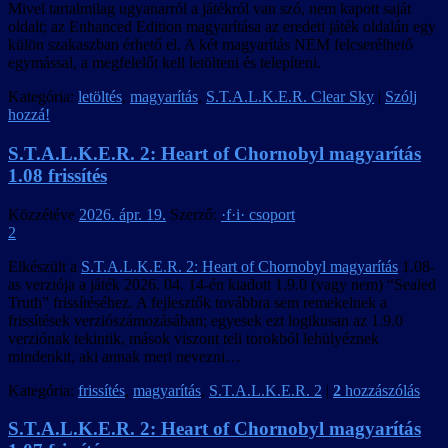
Mivel tartalmilag ugyanarról a játékról van szó, nem kapott saját
oldalt; az Enhanced Edition magyarítása az eredeti játék oldalán egy
külön szakaszban érhető el. A két magyarítás NEM felcserélhető
egymással, a megfelelőt kell letölteni és telepíteni.
Kategória:
letöltés
,
magyarítás
,
S.T.A.L.K.E.R. Clear Sky
|
Szólj
hozzá!
S.T.A.L.K.E.R. 2: Heart of Chornobyl magyarítás
1.08 frissítés
Közzétéve
2026. ápr. 19.
Szerző:
·f·i· csoport
2
Elkészült a
S.T.A.L.K.E.R. 2: Heart of Chornobyl magyarítás
1.08-
as verziója a játék 2026. 04. 14-én kiadott 1.9.0 (vagy nem) “Sealed
Truth” frissítéséhez. A fejlesztők továbbra sem remekelnek a
frissítések verziószámozásában; egyesek ezt logikusan az 1.9.0
verziónak tekintik, mások viszont teli torokból lehülyéznek
mindenkit, aki annak meri nevezni…
Kategória:
frissítés
,
magyarítás
,
S.T.A.L.K.E.R. 2
|
2
hozzászólás
S.T.A.L.K.E.R. 2: Heart of Chornobyl magyarítás