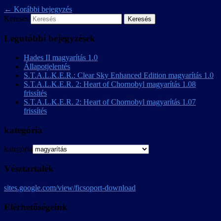
←
Korábbi bejegyzés
Keresés
Legutóbbi bejegyzések
Hades II magyarítás 1.0
Állapotjelentés
S.T.A.L.K.E.R.: Clear Sky Enhanced Edition magyarítás 1.0
S.T.A.L.K.E.R. 2: Heart of Chornobyl magyarítás 1.08
frissítés
S.T.A.L.K.E.R. 2: Heart of Chornobyl magyarítás 1.07
frissítés
kategória
kategória
Vésztartalék
sites.google.com/view/ficsoport-download
Elérhetőségeink