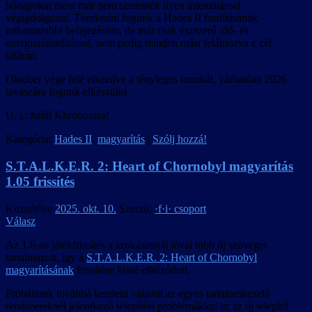
hónapokat most már nem szeretnék ilyen intenzitással
végigdolgozni. Törekedni fogunk a Hades II fordításának
mihamarabbi befejezésére, de már csak észszerű idő- és
energiaráfordítással, nem pedig minden mást feláldozva e cél
oltárán.
Október vége felé elkezdve a tényleges munkát, várhatóan 2026
tavaszára fogunk elkészülni.
U. i.: halál Khronoszra!
Kategória:
Hades II
,
magyarítás
|
Szólj hozzá!
S.T.A.L.K.E.R. 2: Heart of Chornobyl magyarítás
1.05 frissítés
Közzétéve
2025. okt. 10.
Szerző:
·f·i· csoport
Válasz
Az 1.6-os játékfrissítés a szokásosnál jóval több új szöveget
tartalmazott, így a
S.T.A.L.K.E.R. 2: Heart of Chornobyl
magyarításának
frissítése kissé elhúzódott.
Próbáltunk továbbá kezdeni valamit az egyes tartalomkezelő
rendszereknél jelentkező telepítési problémákkal is; az új telepítő