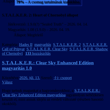
Állapot:
79%
– A csomag tartalmának kialakítása.
S.T.A.L.K.E.R. 2: Heart of Chornobyl állapot
Játékverzió:
1.9.0(?) “Sealed Truth” – 2026. 04. 14.
Magyarítás:
1.08 (1.9.0) – 2026. 04. 19.
Állapot:
Megfelelő
Kategória:
Hades II
,
magyarítás
,
S.T.A.L.K.E.R. 2
,
S.T.A.L.K.E.R.
Call of Pripyat
,
S.T.A.L.K.E.R. Clear Sky
,
S.T.A.L.K.E.R. Shadow
of Chernobyl
|
133
hozzászólás
S.T.A.L.K.E.R.: Clear Sky Enhanced Edition
magyarítás 1.0
Közzétéve
2026. júl. 13.
Szerző:
·f·i· csoport
Válasz
Hogy tartsuk magunkat a hagyományokhoz, a
S.T.A.L.K.E.R.:
Clear Sky Enhanced Edition magyarítása
ugyanolyan nehézkesen
készült el, mint annak idején az eredeti változaté (részben hasonló
okokból).