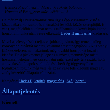
– Istennőről szólj nékem, Múzsa, ki sokfele bolygott…
– Homérosz! Ezt egyszer már elsütötted…!
Ha már az új Odüsszeia-mozifilm úgyis épp visszahozta kissé a
köztudatba a korszakot és a témakört (és több közös szereplőjük is
van), megfelelőbb alkalmat nem is találhatnánk a kevés híján kilenc
hónapnyi munka után végre elkészült
Hades II magyarítás
kiadására.
Mivel a szövegkészlet teljes és jobbára javított, így remélhetőleg
komolyabb hibáktól mentes, valamint átesett nagyjából 60-70 órányi
játéktesztelésen, nem akartunk még további hónapokat húzni a
kiadást. De a játékmenet jellege és a szöveg mennyisége miatt
hosszasan lehetne még csiszolgatni rajta, ezért úgy tervezzük, hogy
a következő hónapok során idő és lehetőség függvényében
foglalkozni fogunk még vele, és az év vége felé kiadunk majd egy
„még készebb” állapotú változatot.
Kategória:
Hades II
,
letöltés
,
magyarítás
|
Szólj hozzá!
Állapotjelentés
Kiemelt