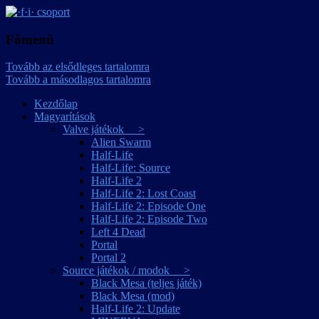
játékmagyarítások
·f·i· csoport
Főmenü
Tovább az elsődleges tartalomra
Tovább a másodlagos tartalomra
Kezdőlap
Magyarítások
Valve játékok >
Alien Swarm
Half-Life
Half-Life: Source
Half-Life 2
Half-Life 2: Lost Coast
Half-Life 2: Episode One
Half-Life 2: Episode Two
Left 4 Dead
Portal
Portal 2
Source játékok / modok >
Black Mesa (teljes játék)
Black Mesa (mod)
Half-Life 2: Update