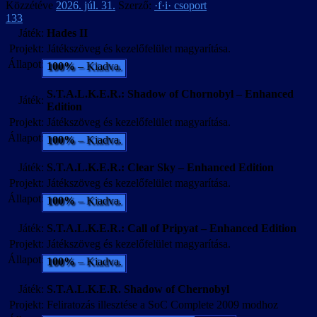
Közzétéve
2026. júl. 31.
Szerző:
·f·i· csoport
133
Játék:
Hades II
Projekt:
Játékszöveg és kezelőfelület magyarítása.
Állapot:
100%
– Kiadva.
S.T.A.L.K.E.R.: Shadow of Chornobyl – Enhanced
Játék:
Edition
Projekt:
Játékszöveg és kezelőfelület magyarítása.
Állapot:
100%
– Kiadva.
Játék:
S.T.A.L.K.E.R.: Clear Sky – Enhanced Edition
Projekt:
Játékszöveg és kezelőfelület magyarítása.
Állapot:
100%
– Kiadva.
Játék:
S.T.A.L.K.E.R.: Call of Pripyat – Enhanced Edition
Projekt:
Játékszöveg és kezelőfelület magyarítása.
Állapot:
100%
– Kiadva.
Játék:
S.T.A.L.K.E.R. Shadow of Chernobyl
Projekt:
Feliratozás illesztése a SoC Complete 2009 modhoz