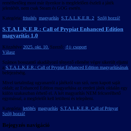
remélhetőleg most már ilyenkor is megfelelően észleli a játék
jelenlétét, nem csak Steam és GOG esetén.
Kategória:
frissítés
,
magyarítás
,
S.T.A.L.K.E.R. 2
|
Szólj hozzá!
S.T.A.L.K.E.R.: Call of Prypiat Enhanced Edition
magyarítás 1.0
Közzétéve
2025. okt. 10.
Szerző:
·f·i· csoport
Válasz
Számos bosszantó akadályozó tényező ellenére végre sikerült eljutni
a
S.T.A.L.K.E.R.: Call of Prypiat Enhanced Edition magyarításának
befejezéséig.
Mivel tartalmilag ugyanarról a játékról van szó, nem kapott saját
oldalt; az Enhanced Edition magyarítása az eredeti játék oldalán egy
külön szakaszban érhető el. A két magyarítás NEM felcserélhető
egymással, a megfelelőt kell letölteni és telepíteni.
Kategória:
letöltés
,
magyarítás
,
S.T.A.L.K.E.R. Call of Pripyat
|
Szólj hozzá!
Bejegyzés navigáció