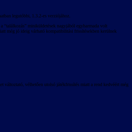
anatban legutóbbi, 1.3.2-es verziójához.
ve a “találkozás” miniküldetések nagyjából egyharmada volt
iatt még jó ideig várható kompatibilitási frissítésekben kerülnek
 változtató, vélhetően utolsó játékfrissítés miatt a rend kedvéért még