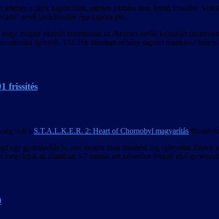
 és közben a játék kapott több, minket jobbára nem érintő frissítést. Vol
cade” nevű játékfrissítés épp kapóra jött…
t, hogy megint sikerült elrontaniuk az ékezetes betűk kezelését (pontos
eavatkozást igényelt. TSL16b azonban néhány napnyi munkával helyreállí
 frissítés
kség volt a
S.T.A.L.K.E.R. 2: Heart of Chornobyl magyarítás
frissítésé
jd egy gyorsjavítás is, ami megint csak frissítést fog igényelni. Enne
megvárjuk az általában 3-7 nappal azt követően érkező első gyorsjavítá
0