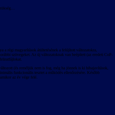
 szükség…
 a régi magyarítások átültetésének a felújított változatokra,
a korábbi szövegeket. Az új változatoknak van beépített (az eredeti CoP-
eliratfájlokat.
áltozott (és reméljük nem is fog, még ha jönnek is ki hibajavítások,
 minimális funkcionális tesztet a működés ellenőrzésére. Később
lamikor az év vége felé.