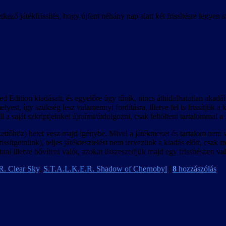
ő játékfrissítés, hogy újfent néhány nap alatt két frissítésre legyen
dition kiadásait, és egyelőre úgy tűnik, nincs áthidalhatatlan akadálya
yest, így szükség lesz valamennyi fordításra, illetve fel is frissítjük 
 saját szkriptjeinket újraírni/átdolgozni, csak feltölteni tartalommal a f
kettőhöz) hetet vesz majd igénybe. Mivel a játékmenet és tartalom nem v
issítgetnünk), teljes játéktesztelést nem tervezünk a kiadás előtt, csak
ni illetve bővíteni valót, azokat összeszedjük majd egy frissítésben va
R. Clear Sky
,
S.T.A.L.K.E.R. Shadow of Chernobyl
|
8
hozzászólás