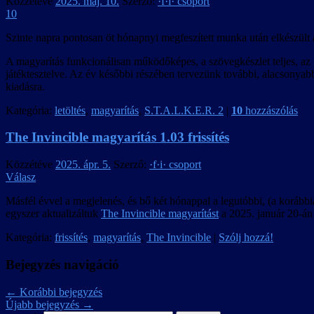
Közzétéve
2025. máj. 10.
Szerző:
·f·i· csoport
10
Szinte napra pontosan öt hónapnyi megfeszített munka után elkészült
A magyarítás funkcionálisan működőképes, a szövegkészlet teljes, az 1
játéktesztelve. Az év későbbi részében tervezünk további, alacsonyabb i
kiadásra.
Kategória:
letöltés
,
magyarítás
,
S.T.A.L.K.E.R. 2
|
10
hozzászólás
The Invincible magyarítás 1.03 frissítés
Közzétéve
2025. ápr. 5.
Szerző:
·f·i· csoport
Válasz
Másfél évvel a megjelenés, és bő két hónappal a legutóbbi, (a korábbi
egyszer aktualizáltuk
The Invincible magyarítást
a 2025. január 20-án 
Kategória:
frissítés
,
magyarítás
,
The Invincible
|
Szólj hozzá!
Bejegyzés navigáció
←
Korábbi bejegyzés
Újabb bejegyzés
→