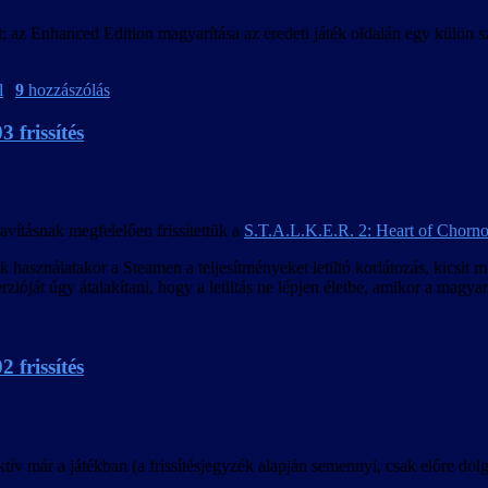
alt; az Enhanced Edition magyarítása az eredeti játék oldalán egy külön
l
|
9
hozzászólás
 frissítés
javításnak megfelelően frissítettük a
S.T.A.L.K.E.R. 2: Heart of Chorno
sználatakor a Steamen a teljesítményeket letiltó korlátozás, kicsit mó
rzióját úgy átalakítani, hogy a letiltás ne lépjen életbe, amikor a magyar
 frissítés
v már a játékban (a frissítésjegyzék alapján semennyi, csak előre dolgo