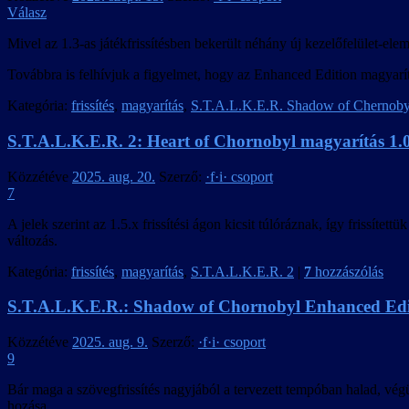
Válasz
Mivel az 1.3-as játékfrissítésben bekerült néhány új kezelőfelület-ele
Továbbra is felhívjuk a figyelmet, hogy az Enhanced Edition magyarítás
Kategória:
frissítés
,
magyarítás
,
S.T.A.L.K.E.R. Shadow of Chernoby
S.T.A.L.K.E.R. 2: Heart of Chornobyl magyarítás 1.04
Közzétéve
2025. aug. 20.
Szerző:
·f·i· csoport
7
A jelek szerint az 1.5.x frissítési ágon kicsit túlóráznak, így frissítettü
változás.
Kategória:
frissítés
,
magyarítás
,
S.T.A.L.K.E.R. 2
|
7
hozzászólás
S.T.A.L.K.E.R.: Shadow of Chornobyl Enhanced Edi
Közzétéve
2025. aug. 9.
Szerző:
·f·i· csoport
9
Bár maga a szövegfrissítés nagyjából a tervezett tempóban halad, végü
hozása.