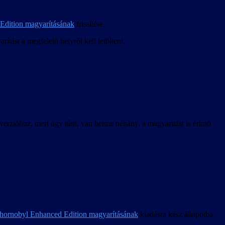
Edition magyarításának
frissítése.
tást a megfelelő helyről kell letölteni.
verzióhoz, mert úgy tűnt, van benne néhány, a magyarítást is érintő
hornobyl Enhanced Edition magyarításának
kiadásra kész állapotba