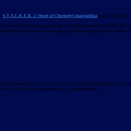
 a
S.T.A.L.K.E.R. 2: Heart of Chornobyl magyarítása
a játék jelen pill
.0-ban a fő történet egy útvonala, a mellékküldetések legtöbbje, illet
ntenzitású tesztelést, és az esetleges javítások majd a játék frissítése m
akhoz hasonlóan) csak néhány sornyi nem kritikus kezelőfelület-szöveget
“One For All” néven megjelent v1.6 játékfrissítéshez.