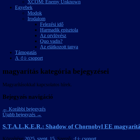
XCOM: Enemy Unknown
Egyebek
Modok
Irodalom
Felezési idő
Harmadik episztola
Az orvlövész
Quo vadis?
Az elátkozott tanya
Támogatás
A ·f·i· csoport
magyarítás
kategória bejegyzései
Magyarításokkal kapcsolatos hírek.
Bejegyzés navigáció
←
Korábbi bejegyzés
Újabb bejegyzés
→
S.T.A.L.K.E.R.: Shadow of Chornobyl EE magyarítás 
Közzétéve
2025. szept. 15.
Szerző:
·f·i· csoport