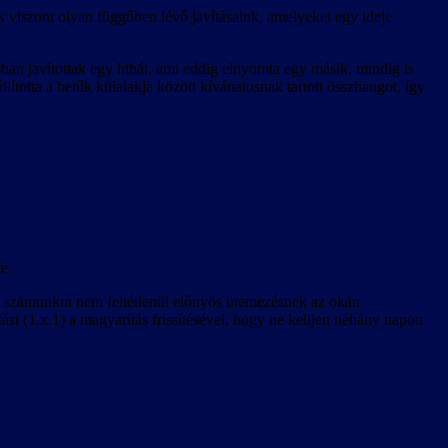
tak viszont olyan függőben lévő javításaink, amelyeket egy ideje
abban javítottak egy hibát, ami eddig elnyomta egy másik, mindig is
totta a betűk külalakja között kívánatosnak tartott összhangot, így
re.
k a számunkra nem feltétlenül előnyös ütemezésnek az okán
st (1.x.1) a magyarítás frissítésével, hogy ne kelljen néhány napon