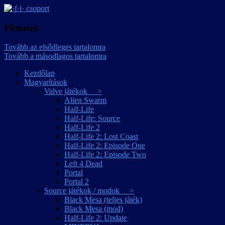
játékmagyarítások
·f·i· csoport
Főmenü
Tovább az elsődleges tartalomra
Tovább a másodlagos tartalomra
Kezdőlap
Magyarítások
Valve játékok >
Alien Swarm
Half-Life
Half-Life: Source
Half-Life 2
Half-Life 2: Lost Coast
Half-Life 2: Episode One
Half-Life 2: Episode Two
Left 4 Dead
Portal
Portal 2
Source játékok / modok >
Black Mesa (teljes játék)
Black Mesa (mod)
Half-Life 2: Update