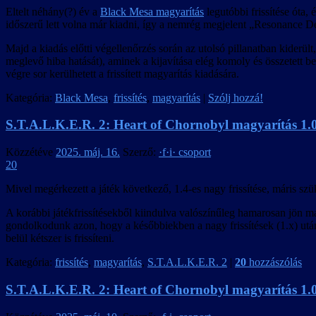
Eltelt néhány(?) év a
Black Mesa magyarítás
legutóbbi frissítése óta,
időszerű lett volna már kiadni, így a nemrég megjelent „Resonance De
Majd a kiadás előtti végellenőrzés során az utolsó pillanatban kiderül
meglevő hiba hatását), aminek a kijavítása elég komoly és összetett b
végre sor kerülhetett a frissített magyarítás kiadására.
Kategória:
Black Mesa
,
frissítés
,
magyarítás
|
Szólj hozzá!
S.T.A.L.K.E.R. 2: Heart of Chornobyl magyarítás 1.01
Közzétéve
2025. máj. 16.
Szerző:
·f·i· csoport
20
Mivel megérkezett a játék következő, 1.4-es nagy frissítése, máris szü
A korábbi játékfrissítésekből kiindulva valószínűleg hamarosan jön ma
gondolkodunk azon, hogy a későbbiekben a nagy frissítések (1.x) után 
belül kétszer is frissíteni.
Kategória:
frissítés
,
magyarítás
,
S.T.A.L.K.E.R. 2
|
20
hozzászólás
S.T.A.L.K.E.R. 2: Heart of Chornobyl magyarítás 1.