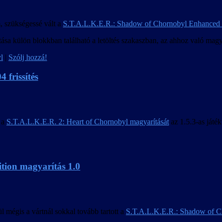
m, szükségessé vált a
S.T.A.L.K.E.R.: Shadow of Chornobyl Enhanced 
a külön blokkban található a letöltés szakaszban, az ahhoz való magyarí
l
|
Szólj hozzá!
 frissítés
k a
S.T.A.L.K.E.R. 2: Heart of Chornobyl magyarítását
az 1.5.3-as játék
tion magyarítás 1.0
l mégis a vártnál sokkal tovább tartott a
S.T.A.L.K.E.R.: Shadow of C