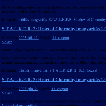
Mivel tartalmilag ugyanarról a játékról van szó, nem kapott saját old
megfelelőt kell letölteni és telepíteni.
Kategória:
letöltés
,
magyarítás
,
S.T.A.L.K.E.R. Shadow of Chernoby
S.T.A.L.K.E.R. 2: Heart of Chornobyl magyarítás 1.03
Közzétéve
2025. júl. 12.
Szerző:
·f·i· csoport
Válasz
Miután végre megérkezett az 1.5-ös frissítés első javítása, az 1.5.1-es 
Mivel a hivatalos modtámogatásnak „köszönhetően” élesedett a modok ha
telepítő (újra)telepítéskor igyekszik a magyarítás korábban telepített ve
Kategória:
frissítés
,
magyarítás
,
S.T.A.L.K.E.R. 2
|
Szólj hozzá!
S.T.A.L.K.E.R. 2: Heart of Chornobyl magyarítás 1.02
Közzétéve
2025. jún. 2.
Szerző:
·f·i· csoport
Válasz
Bár nem egyértelmű, hogy a szövegkészlet változásai közül mennyi aktí
Chornobyl magyarítását
az 1.4.2-es játékverzióhoz.