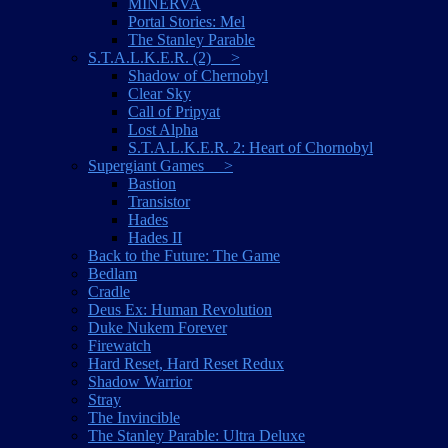
MINERVA
Portal Stories: Mel
The Stanley Parable
S.T.A.L.K.E.R. (2) >
Shadow of Chernobyl
Clear Sky
Call of Pripyat
Lost Alpha
S.T.A.L.K.E.R. 2: Heart of Chornobyl
Supergiant Games >
Bastion
Transistor
Hades
Hades II
Back to the Future: The Game
Bedlam
Cradle
Deus Ex: Human Revolution
Duke Nukem Forever
Firewatch
Hard Reset, Hard Reset Redux
Shadow Warrior
Stray
The Invincible
The Stanley Parable: Ultra Deluxe