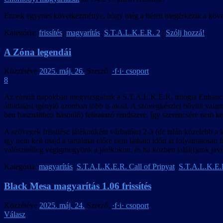
Ennek egyenes következménye, hogy még a héten megérkezik a következ
Kategória:
frissítés
,
magyarítás
,
S.T.A.L.K.E.R. 2
|
Szólj hozzá!
A Zóna legendái
Közzétéve
2025. máj. 26.
Szerző:
·f·i· csoport
8
Az elmúlt napokban megvizsgáltuk a S.T.A.L.K.E.R. trilógia Enhanced E
áthidalást igénylő azonban több is akad. A szövegkészlet bővült valamel
ben használthoz hasonló) feliratozó rendszere, így szerencsére nem kell a
A szövegek frissítése játékonként várhatóan 2-3 (de talán közelebb a 
így nem kell majd a tartalmat előre nem látható időn át folyamatosan fr
valószínűleg végigmegyünk a játékokon, és ha közben talál(t)unk javíta
Kategória:
magyarítás
,
S.T.A.L.K.E.R. Call of Pripyat
,
S.T.A.L.K.E.
Black Mesa magyarítás 1.06 frissítés
Közzétéve
2025. máj. 24.
Szerző:
·f·i· csoport
Válasz