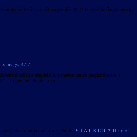
 szakaszban érhető el. A két magyarítás NEM felcserélhető egymással, a
byl magyarítását
.
dosítani kellett a telepítési folyamaton ennek megkerülésére; a
ítás az egyetlen telepített mod.
ztak), de a rend kedvéért frissítettük a
S.T.A.L.K.E.R. 2: Heart of