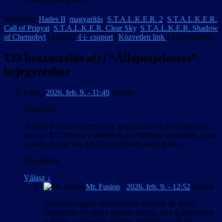
Kategória:
Hades II
,
magyarítás
,
S.T.A.L.K.E.R. 2
,
S.T.A.L.K.E.R.
Call of Pripyat
,
S.T.A.L.K.E.R. Clear Sky
,
S.T.A.L.K.E.R. Shadow
of Chernobyl
| Szerző:
·f·i· csoport
|
Közvetlen link
a könyvjelzőbe.
133 hozzászólás a(z) “
Állapotjelentés
”
bejegyzéshez
Freel
-
2026. feb. 9. - 11:49
szerint:
Sziasztok!
A Terra Invicta-hoz terveztek magyarítást? Azért kérdezem,
mert az XCOM-hoz csináltatok, azt állítólag szerettétek, és ez
a játék a Long War MOD készítőinek sasját játéka.
Köszönöm.
Válasz
↓
Mr. Fusion
-
2026. feb. 9. - 12:52
szerint:
Játékként engem valamennyire érdekel, de mivel
elsősorban 4X/grand strategy hibrid, ahol a játékmenet
a lényeg, számunkra érdekes lefordítani való (pl.