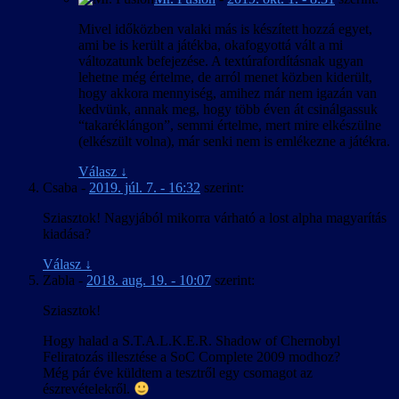
Mivel időközben valaki más is készített hozzá egyet,
ami be is került a játékba, okafogyottá vált a mi
változatunk befejezése. A textúrafordításnak ugyan
lehetne még értelme, de arról menet közben kiderült,
hogy akkora mennyiség, amihez már nem igazán van
kedvünk, annak meg, hogy több éven át csinálgassuk
“takaréklángon”, semmi értelme, mert mire elkészülne
(elkészült volna), már senki nem is emlékezne a játékra.
Válasz
↓
Csaba
-
2019. júl. 7. - 16:32
szerint:
Sziasztok! Nagyjából mikorra várható a lost alpha magyarítás
kiadása?
Válasz
↓
Zabla
-
2018. aug. 19. - 10:07
szerint:
Sziasztok!
Hogy halad a S.T.A.L.K.E.R. Shadow of Chernobyl
Feliratozás illesztése a SoC Complete 2009 modhoz?
Még pár éve küldtem a tesztről egy csomagot az
észrevételekről.