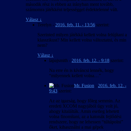
második rész is ebben az irányban ment tovább,
számomra játékként teljességgel érdektelenné vált.
Válasz
↓
Terelyn
-
2016. feb. 11. - 13:56
szerint:
Szerinted milyen játékká kellett volna felújítani a
klasszikust? Min kellett volna változtatni, és min
nem?
Válasz
↓
lapajsmith
-
2016. feb. 12. - 9:18
szerint:
Na erre én is kíváncsi lennék, hogy
“milyennek kellett volna…”
Mr. Fusion
-
2016. feb. 12. -
9:43
szerint:
Az az igazság, hogy főleg semmin. Az
eredeti XCOM nagyjából úgy volt jó,
ahogy kitalálták. Amin esetleg lehetett
volna finomítani, az a katonák fejlődési
rendszere, hogy ne lehessen “túltápolni”
őket, kihasználni a mai gépek