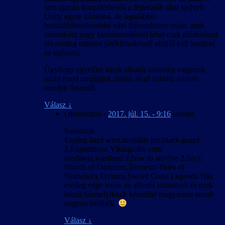
sem igazán hozzáférhetők a fejlesztők által kedvelt
Unity egyre zártabbá, de legalábbis
hozzáférhetetlenebbé váló fájlrendszere miatt, amit
esetenként nagy kínszenvedéssel lehet csak módosítani
(és esetleg minden játékfrissítésnél elölről kell kezdeni
az egészet).
Úgyhogy egyelőre kicsit alkotói szüneten vagyunk,
aztán majd meglátjuk, hátha akad valami, aminél
minden összeáll.
Válasz
↓
Obstruction
-
2017. júl. 15. - 9:16
szerint:
Sziasztok
Esetleg hard west,invisible inc,black guard
2,Expeditions Vikings,the sims
mediaval,wastland 2,how to survive 2,Styx:
Shards of Darkness,Torment: Tides of
Numenera,Tyranny,Sword Coast Legends ?Ha
esetleg vége lenne az alkotói szünetnek és ezek
közül bármelyiknek készülne magyaritas annak
nagyon örülnék.
Válasz
↓