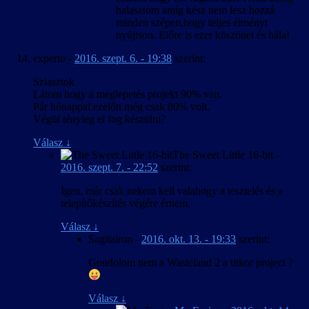
halasztom amíg kész nem lesz hozzá
minden szépen,hogy teljes élményt
nyújtson. Előre is ezer köszönet és hála!
experto
-
2016. szept. 6. - 19:38
szerint:
Sziasztok
Látom hogy a meglepetés projekt 90% van.
Pár hónappal ezelőtt még csak 80% volt.
Végül tényleg el fog készülni?
Válasz
↓
The Sweet Little 16-bit
-
2016. szept. 7. - 22:52
szerint:
Igen, már csak nekem kell valahogy a tesztelés és a
telepítőkészítés végére érnem.
Válasz
↓
Sagitairon
-
2016. okt. 13. - 19:33
szerint:
Gondolom nem a Wasteland 2 a titkor project ?
Válasz
↓