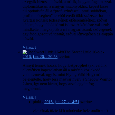
az egyik biztosan készül, a másik, hogyan fogalmazzak
diplomatikusan, a magyar viszonyokhoz képest kissé
túl optimistán áll a “profi színésszel, profi stúdióban,
profi minőségben” tervből eredő több százezer forintos
gyártási költség fedezetének előteremtéséhez, szóval
kétlem, hogy abból bármi is lesz. A kérdésre válaszul:
mindketten megkapták a mi magyarításunk szövegének
egy átdolgozott változatát, szóval lényegében az alapján
készül.
Válasz
↓
The Sweet Little 16-bit
-
2016. jan. 26. - 20:58
szerint:
Annyit tennék hozzá, hogy
lostprophet
(aki velünk
ellentétben kapcsolatban áll a rakétán közlekedő
vaddisznóval, úgy is, mint Flying Wild Hog) már
bejelentette, hogy lesz magyar nyelv a Shadow Warrior
2-ben, így nem kizárt, hogy azzal együtt fog
megjelenni.
Válasz
↓
pinki
-
2016. jan. 27. - 14:51
szerint:
életcélnak tűzte ki h mindenbe belerondítcson?