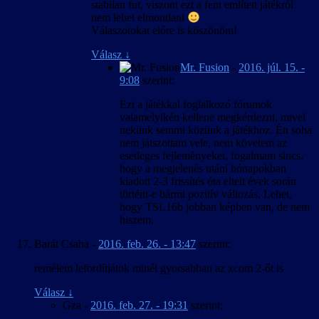
stabilan fut, viszont ezt a fent említett játékról
nem lehet elmondani
Válaszotokat előre is köszönöm!
Válasz
↓
Mr. Fusion
-
2016. júl. 15. -
9:08
szerint:
Ezt a játékkal foglalkozó fórumok
valamelyikén kellene megkérdezni, mivel
nekünk semmi közünk a játékhoz. Én soha
nem játszottam vele, nem követem az
esetleges fejleményeket, fogalmam sincs,
hogy a megjelenés utáni hónapokban
kiadott 2-3 frissítés óta eltelt évek során
történt-e bármi pozitív változás. Lehet,
hogy TSL16b jobban képben van, de nem
hiszem.
Barát Csaba
-
2016. feb. 26. - 13:47
szerint:
remélem lefordítjátok minél gyorsabban az xcom 2-őt is
Válasz
↓
Gza
-
2016. feb. 27. - 19:31
szerint: