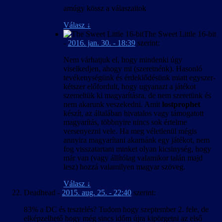
amúgy kössz a válaszaitok
Válasz
↓
The Sweet Little 16-bit
-
2016. jan. 30. - 18:39
szerint:
Nem várhatjuk el, hogy mindenki úgy
viselkedjen, ahogy mi (szeretnénk). Hasonló
tevékenységünk és érdeklődésünk miatt egyszer-
kétszer előfordult, hogy ugyanazt a játékot
szemeltük ki magyarításra, de nem szeretünk és
nem akarunk veszekedni. Amit
lostprophet
készít, az általában hivatalos vagy támogatott
magyarítás, többnyire nincs sok értelme
versenyezni vele. Ha meg véletlenül mégis
annyira magyarítani akarnánk egy játékot, nem
fog visszatartani minket olyan kicsinység, hogy
már van (vagy állítólag valamikor talán majd
lesz) hozzá valamilyen magyar szöveg.
Válasz
↓
Deadhead
-
2015. aug. 25. - 22:40
szerint:
83% a DC és tesztelés? Tudom hogy szeptember 2. fele, de
elképzelhető hogy még sincs időm újra kipörgetni az első