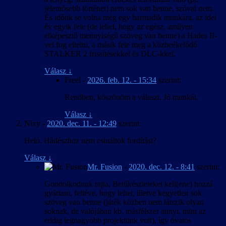
jelentősebb történet) nem sok van benne, szóval nem.
És időnk se volna még egy harmadik munkára, az idei
év egyik fele (de lehet, hogy az egész, amilyen
elképesztő mennyiségű szöveg van benne) a Hades II-
vel fog eltelni, a másik fele meg a közbeékelődő
STALKER 2 frissítésekkel és DLC-kkel.
Válasz
↓
Freel
-
2026. feb. 12. - 15:34
szerint:
Rendben, köszönöm a választ. Jó munkát.
Válasz
↓
Nixy
-
2020. dec. 11. - 12:49
szerint:
Heló. Hádészhoz nem csináltok fordítást?
Válasz
↓
Mr. Fusion
-
2020. dec. 12. - 8:41
szerint:
Gondolkodunk rajta. Betűkészleteket kell(ene) hozzá
gyártani, feltéve, hogy lehet, illetve kegyetlen sok
szöveg van benne (játék közben nem látszik olyan
soknak, de valójában kb. másfélszer annyi, mint az
eddig legnagyobb projektünk volt), így óvatos