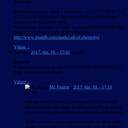
Sziasztok
Nemtudom hogyan álltok a modokhoz, de a STALKER: Call
of Chernobyl egy nagyon igéretes és kifinomult mod, nem
ártana hozzá magyarítás sem.
Tudom,hogy az ember elfoglalt, ha nem is készül hozzá soha
magyarítás azért vessetek rá pár pillantást:
http://www.moddb.com/mods/call-of-chernobyl
Válasz
↓
experto
-
2017. jún. 10. - 15:41
szerint:
sziasztok
Várható tőletek még ha más nem is de indie játékok fordítása
vagy már visszavonultatok?
Válasz
↓
Mr. Fusion
-
2017. jún. 10. - 17:19
szerint:
Van ugyan néhány dolog, amin gondolkodunk már
rövidebb-hosszabb ideje, de mindegyiknél van valami
olyan tényező, ami érezhetően csökkenti a lelkesedést.
Másik probléma, hogy egyre kevesebb az olyan játék,
amihez egyáltalán hozzá lehet nyúlni, már az indie-k