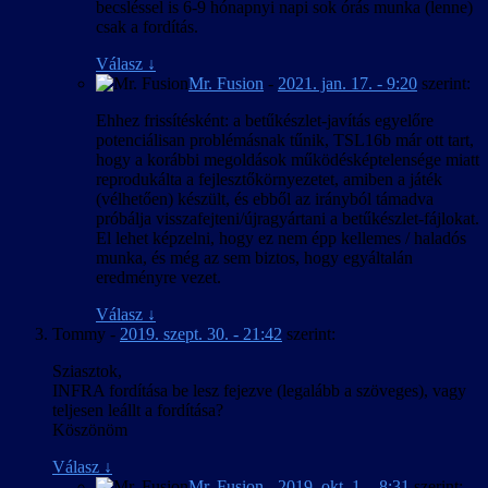
becsléssel is 6-9 hónapnyi napi sok órás munka (lenne)
csak a fordítás.
Válasz
↓
Mr. Fusion
-
2021. jan. 17. - 9:20
szerint:
Ehhez frissítésként: a betűkészlet-javítás egyelőre
potenciálisan problémásnak tűnik, TSL16b már ott tart,
hogy a korábbi megoldások működésképtelensége miatt
reprodukálta a fejlesztőkörnyezetet, amiben a játék
(vélhetően) készült, és ebből az irányból támadva
próbálja visszafejteni/újragyártani a betűkészlet-fájlokat.
El lehet képzelni, hogy ez nem épp kellemes / haladós
munka, és még az sem biztos, hogy egyáltalán
eredményre vezet.
Válasz
↓
Tommy
-
2019. szept. 30. - 21:42
szerint:
Sziasztok,
INFRA fordítása be lesz fejezve (legalább a szöveges), vagy
teljesen leállt a fordítása?
Köszönöm
Válasz
↓
Mr. Fusion
-
2019. okt. 1. - 8:31
szerint: