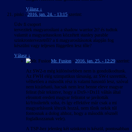
Válasz
↓
pinki
-
2016. jan. 24. - 13:15
szerint:
Üdv fi csoport
tervezitek magyarosítani a shadow warrior 2t? és tudtok
valamit a magyaritasokon közzétett stanley parable
szinkrontervezetről? a ti magyarosításotok alapján fog
készülni vagy teljesen független lesz tőle?
Válasz
↓
Mr. Fusion
-
2016. jan. 25. - 12:29
szerint:
Az SW2-n még különösebben nem is gondolkodtunk.
Az FWH elég szimpatikus társaság, az SW-t szerettük,
vélhetően a második rész is valami hasonló lesz, szóval
nem kizárható, hacsak nem lesz benne eleve magyar
felirat (bár tekintve, hogy a Dx9->Dx11 váltás által
elrontott eredeti magyar feliratot se javították
ki/frissítették soha, és így effektíve már csak a mi
magyarításunk létezik hozzá, nem tűnik nekik túl
fontosnak a dolog ahhoz, hogy a második résznél
foglalkozzanak vele).
A TSP-hez jelenleg két szinkron is készül, pontosabban