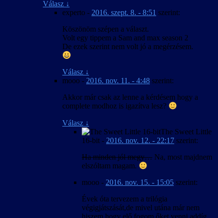
Válasz
↓
experto
-
2016. szept. 8. - 8:51
szerint:
Köszönöm szépen a választ.
Volt egy tippem a Sam and max season 2
De ezek szerint nem volt jó a megérzésem.
Válasz
↓
mooo
-
2016. nov. 11. - 4:48
szerint:
Akkor már csak az lenne a kérdésem hogy a
complete modhoz is igazítva lesz?
Válasz
↓
The Sweet Little
16-bit
-
2016. nov. 12. - 22:17
szerint:
Ha minden jól megy…
Na, most majdnem
elszóltam magam.
mooo
-
2016. nov. 15. - 15:05
szerint:
Évek óta tervezem a trilógia
végigjátszását,de mivel utána már nem
hiszem hogy elő fogom őket venni addíg