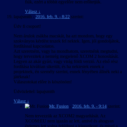
fiúk, ezért a többit egyelőre nem erőltetjük.
Válasz
↓
lapajsmith
-
2016. feb. 9. - 8:22
szerint:
Üdv fi csoport!
Nem árulok zsákba macskát, ha azt mondom, hogy egy
szokványos kérdést teszek fel nektek. Igen, jól gondoljátok,
fordítással kapcsolatos.
Azt szeretném, vagy ha mondhatom, szeretnénk megtudni,
hogy tervezitek a nemrég megjelenő XCOM 2 honosítását.
Legyen az akár gyári, vagy virág földi verzió. Az első rész
fordítása kiválóan sikerült, és ha nekiestek ennek a
projektnek, én személy szerint, ennek fényében állnék neki a
játéknak!
Válaszotokat előre is köszönöm!
Üdvözlettel: lapajsmith
Válasz
↓
Mr. Fusion
-
2016. feb. 9. - 9:14
szerint:
Nem tervezzük az XCOM2 magyarítását. Az
XCOM:EU nem igazán az lett, amivé és ahogyan
érdemes lett volna felújítani a klasszikust, és mivel a