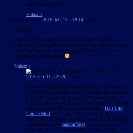
Sajnos nem fogják.:(
Válasz
↓
LászlóZoltán
-
2016. feb. 11. - 18:14
szerint:
Sziasztok!
A Half-Life Opposing Force és Blue Shift játékokhoz
megoldható a magyarítás? Mert ha már megvettem az összes
HL-t, akkor jó lenne azokat végigvinni magyar nyelven.
Választ előre is köszönöm
Válasz
↓
The Sweet Little 16-bit
-
2016. feb. 11. - 23:20
szerint:
Sok éve Saxus próbálkozott a GoldSrc motoros régi
Half-Life magyarításával, aztán besegítettünk mi is, és
lett belőle egy működő csomag. Utána ránéztünk az
Opposing Force-ra is, de asszem az a projekt végül nem
érte el a kiadható állapotot. Mostanában a
Half-Life:
Update Mod
segítségével lehetővé vált jobb
minőségben feliratozni a GoldSrc motoron, ki is adtuk a
Half-Life felújított
magyarítását
, de úgy tudom, az
Opposing Force-ban levő kötelekkel még küzdenek a