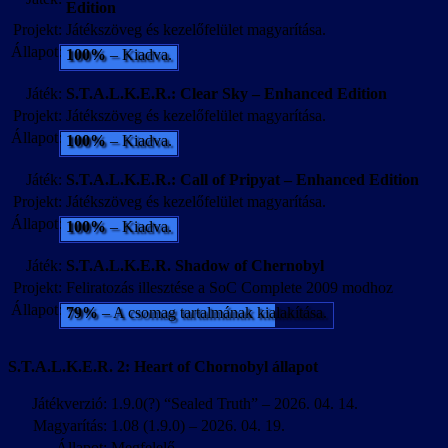
Edition
Projekt:
Játékszöveg és kezelőfelület magyarítása.
Állapot:
100%
– Kiadva.
Játék:
S.T.A.L.K.E.R.: Clear Sky – Enhanced Edition
Projekt:
Játékszöveg és kezelőfelület magyarítása.
Állapot:
100%
– Kiadva.
Játék:
S.T.A.L.K.E.R.: Call of Pripyat – Enhanced Edition
Projekt:
Játékszöveg és kezelőfelület magyarítása.
Állapot:
100%
– Kiadva.
Játék:
S.T.A.L.K.E.R. Shadow of Chernobyl
Projekt:
Feliratozás illesztése a SoC Complete 2009 modhoz
Állapot:
79%
– A csomag tartalmának kialakítása.
S.T.A.L.K.E.R. 2: Heart of Chornobyl állapot
Játékverzió:
1.9.0(?) “Sealed Truth” – 2026. 04. 14.
Magyarítás:
1.08 (1.9.0) – 2026. 04. 19.
Állapot:
Megfelelő