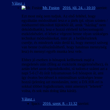
Válasz
↓
Mr. Fusion
-
2016. júl. 24. - 10:10
szerint:
Ezt most még nem tudjuk. Az első feltétel, hogy
egyáltalán módosítható lesz-e a játék (pl. olyan szinten /
módszerrel titkosított fájlokból áll, amik “házilag” nem
dekódolhatók), lesz-e hozzá elérhető ki/becsomagoló
eszközkészlet, el lehet-e végezni benne olyan szükséges
technikai módosításokat, mint pl. a betűkészletek
cseréje, és mindezek után derül ki, hogy mennyi szöveg
van benne (valószínűsíthető, hogy hatalmas mennyiség
lesz) és mennyi egyéb munka lesz vele.
Ehhez jó esetben is hónapok kellhetnek majd a
megjelenés után (főleg az eszközök megjelenéséhez), és
aztán lehet azon elgondolkodni, rá tudom-e szánni azt a
napi 5-6 (7-8) órát folyamatosan 6-8 hónapon át, ami
így óvatos becsléssel is minimálisan szükséges lenne
hozzá (jelenleg azt mondanám, nem; a DX:HR-rel is
sokkal többet foglalkoztam, mint amennyit “lehetett”
volna, és sok más dolog látta kárát).
Válasz
↓
Ipacs
-
2016. szept. 8. - 11:32
szerint: