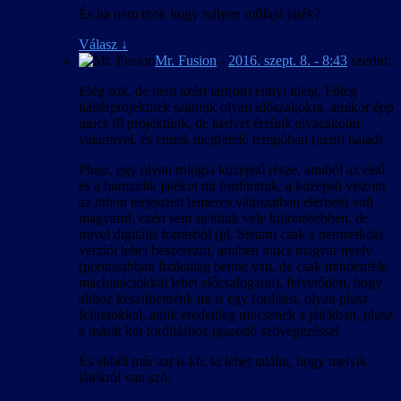
És ha nem titok hogy milyen műfajú játék?
Válasz
↓
Mr. Fusion
-
2016. szept. 8. - 8:43
szerint:
Elég sok, de nem azért tart(ott) ennyi ideig. Főleg
háttérprojektnek szántuk olyan időszakokra, amikor épp
nincs fő projektünk, de kedvet érzünk elvacakolni
valamivel, és ennek megfelelő tempóban (nem) haladt.
Plusz, egy olyan trilógia középső része, amiből az első
és a harmadik játékot mi fordítottuk, a középső viszont
az itthon terjesztett lemezes változatban elérhető volt
magyarul, ezért sem siettünk vele különösebben, de
mivel digitális forrásból (pl. Steam) csak a nemzetközi
verziót lehet beszerezni, amiben nincs magyar nyelv
(pontosabban fizikailag benne van, de csak mindenféle
machinációkkal lehet előcsalogatni), felvetődött, hogy
ahhoz készíthetnénk mi is egy fordítást, olyan plusz
feliratokkal, amik eredetileg nincsenek a játékban, plusz
a másik két fordításhoz igazodó szövegezéssel
És ebből már azt is kb. ki lehet találni, hogy melyik
játékról van szó.