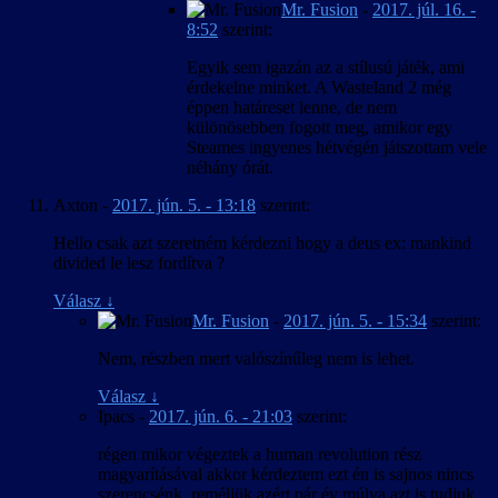
Mr. Fusion
-
2017. júl. 16. -
8:52
szerint:
Egyik sem igazán az a stílusú játék, ami
érdekelne minket. A Wasteland 2 még
éppen határeset lenne, de nem
különösebben fogott meg, amikor egy
Steames ingyenes hétvégén játszottam vele
néhány órát.
Axton
-
2017. jún. 5. - 13:18
szerint:
Hello csak azt szeretném kérdezni hogy a deus ex: mankind
divided le lesz fordítva ?
Válasz
↓
Mr. Fusion
-
2017. jún. 5. - 15:34
szerint:
Nem, részben mert valószínűleg nem is lehet.
Válasz
↓
Ipacs
-
2017. jún. 6. - 21:03
szerint:
régen mikor végeztek a human revolution rész
magyarításával akkor kérdeztem ezt én is sajnos nincs
szerencsénk ,reméljük azért pár év múlva azt is tudjuk