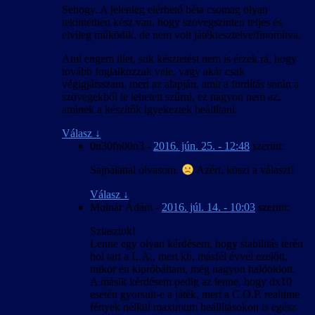
Sehogy. A jelenleg elérhető béta csomag olyan
tekintetben kész van, hogy szövegszinten teljes és
elvileg működik, de nem volt játéktesztelve/finomítva.
Ami engem illet, sok késztetést nem is érzek rá, hogy
tovább foglalkozzak vele, vagy akár csak
végigjátsszam, mert az alapján, amit a fordítás során a
szövegekből le lehetett szűrni, ez nagyon nem az,
aminek a készítők igyekeztek beállítani.
Válasz
↓
0n30fn00n3
-
2016. jún. 25. - 12:48
szerint:
Sajnálattal olvasom.
Azért, köszi a választ!
Válasz
↓
Molnár Ádám
-
2016. júl. 14. - 10:03
szerint:
Sziasztok!
Lenne egy olyan kérdésem, hogy stabilitás terén
hol tart a L.A., mert kb. másfél évvel ezelőtt,
mikor én kipróbáltam, még nagyon haldoklott.
A másik kérdésem pedig az lenne, hogy dx10
esetén gyorsult-e a játék, mert a C.O.P. realtime
fények nélkül maximum beállításokon is egész