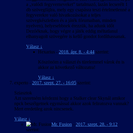
a „valódi fegyverneveket” tartalmazó, lazán lecserélt 1
db szövegfájlra, mely egy csapásra teszi értelmetlenné a
fegyverekre való hivatkozásokat a teljes
szövegkészletben és a játék fórumaiban, minden
nyelven), helyesebbnek érezzük, ha adunk időt
Dezóéknak, hogy végre a játék eddig méltatlanul
elhanyagolt szövegére is kellő gondot fordíthassanak.
Válasz
↓
Hexarius
-
2018. ápr. 8. - 4:44
szerint:
Köszönöm a választ és türelemmel várok én is
akkor az következő változatra!
Válasz
↓
experto
-
2017. szept. 27. - 16:05
szerint:
Sziasztok
Azt szeretném kérdezni hogy a Stalker clear Skynál amikor
npck beszélgetnek egymással akkor azok feliratozva vannak?
Mert eredetileg azok nincsenek.
Válasz
↓
Mr. Fusion
-
2017. szept. 28. - 9:12
szerint: