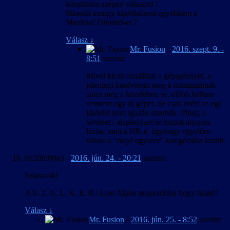
köszönöm szépen válaszod !
Sikerült amúgy kipróbálnod egyébként a
Mankind Divided-et ?
Válasz
↓
Mr. Fusion
-
2016. szept. 9. -
8:51
szerint:
Mivel kicsit elszálltak a gépigénnyel, a
jelenlegi hardverem meg a minimumnak
sincs még a közelében se, előbb kellene
vennem egy új gépet, de csak ezért az egy
játékért nem igazán akarnék. Plusz, a
történet / alaphelyzet se hozott annyira
lázba, mint a HR-é, úgyhogy egyelőre
nálam a “majd egyszer” kategóriába került.
0n30fn00n3
-
2016. jún. 24. - 20:21
szerint:
Sziasztok!
A S. T. A. L. K. E. R.: Lost Alpha magyarítása hogy halad?
Válasz
↓
Mr. Fusion
-
2016. jún. 25. - 8:52
szerint: