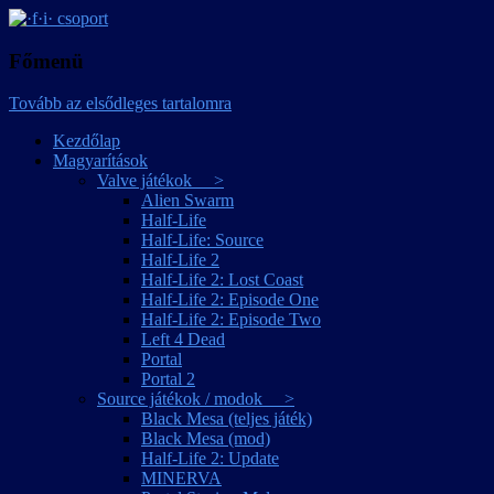
játékmagyarítások
·f·i· csoport
Főmenü
Tovább az elsődleges tartalomra
Kezdőlap
Magyarítások
Valve játékok >
Alien Swarm
Half-Life
Half-Life: Source
Half-Life 2
Half-Life 2: Lost Coast
Half-Life 2: Episode One
Half-Life 2: Episode Two
Left 4 Dead
Portal
Portal 2
Source játékok / modok >
Black Mesa (teljes játék)
Black Mesa (mod)
Half-Life 2: Update
MINERVA