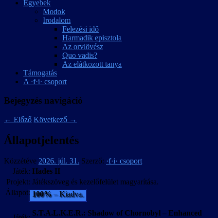
Egyebek
Modok
Irodalom
Felezési idő
Harmadik episztola
Az orvlövész
Quo vadis?
Az elátkozott tanya
Támogatás
A ·f·i· csoport
Bejegyzés navigáció
←
Előző
Következő
→
Állapotjelentés
Közzétéve
2026. júl. 31.
Szerző:
·f·i· csoport
Játék:
Hades II
Projekt:
Játékszöveg és kezelőfelület magyarítása.
Állapot:
100%
– Kiadva.
S.T.A.L.K.E.R.: Shadow of Chornobyl – Enhanced
Játék: