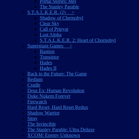
Portal Stories: Mel
The Stanley Parable
S.T.A.L.K.E.R. (2) >
Shadow of Chernobyl
Clear Sky
Call of Pripyat
Lost Alpha
S.T.A.L.K.E.R. 2: Heart of Chornobyl
Supergiant Games >
Bastion
Transistor
Hades
Hades II
Back to the Future: The Game
Bedlam
Cradle
Deus Ex: Human Revolution
Duke Nukem Forever
Firewatch
Hard Reset, Hard Reset Redux
Shadow Warrior
Stray
The Invincible
The Stanley Parable: Ultra Deluxe
XCOM: Enemy Unknown