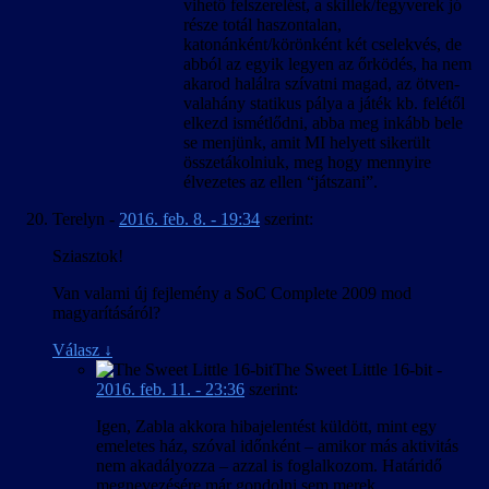
vihető felszerelést, a skillek/fegyverek jó
része totál haszontalan,
katonánként/körönként két cselekvés, de
abból az egyik legyen az őrködés, ha nem
akarod halálra szívatni magad, az ötven-
valahány statikus pálya a játék kb. felétől
elkezd ismétlődni, abba meg inkább bele
se menjünk, amit MI helyett sikerült
összetákolniuk, meg hogy mennyire
élvezetes az ellen “játszani”.
Terelyn
-
2016. feb. 8. - 19:34
szerint:
Sziasztok!
Van valami új fejlemény a SoC Complete 2009 mod
magyarításáról?
Válasz
↓
The Sweet Little 16-bit
-
2016. feb. 11. - 23:36
szerint:
Igen, Zabla akkora hibajelentést küldött, mint egy
emeletes ház, szóval időnként – amikor más aktivitás
nem akadályozza – azzal is foglalkozom. Határidő
megnevezésére már gondolni sem merek.