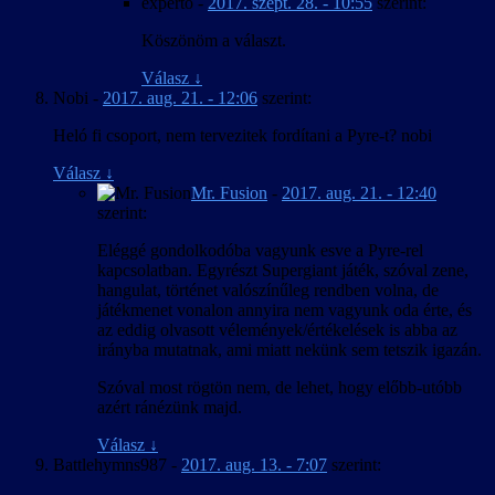
experto
-
2017. szept. 28. - 10:55
szerint:
Köszönöm a választ.
Válasz
↓
Nobi
-
2017. aug. 21. - 12:06
szerint:
Heló fi csoport, nem tervezitek fordítani a Pyre-t? nobi
Válasz
↓
Mr. Fusion
-
2017. aug. 21. - 12:40
szerint:
Eléggé gondolkodóba vagyunk esve a Pyre-rel
kapcsolatban. Egyrészt Supergiant játék, szóval zene,
hangulat, történet valószínűleg rendben volna, de
játékmenet vonalon annyira nem vagyunk oda érte, és
az eddig olvasott vélemények/értékelések is abba az
irányba mutatnak, ami miatt nekünk sem tetszik igazán.
Szóval most rögtön nem, de lehet, hogy előbb-utóbb
azért ránézünk majd.
Válasz
↓
Battlehymns987
-
2017. aug. 13. - 7:07
szerint: