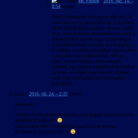
Mr. Fusion
-
2016. okt. 14. -
8:54
szerint:
Nem. Ötletszinten volt ugyan róla szó, de
volt idén egy ingyenes hétvége a Steamen,
akkor kipróbáltam a játékot, és nem fogott
meg. Rossznak nem mondanám, de semmi
különösebben egyedi vagy ötletes dolgot
nem láttam benne, nem jött át a hangulata,
és néhány óra után már eléggé untam, mert
a harcokat (ami a játékidő kb. 90%-át
adta). az első néhány csata után már
rutinból, ugyanazzal a taktikával le lehetett
nyomni, a történet meg annyira súlytalan
volt, hogy egyáltalán nem ösztönzött a
folytatásra.
Ipacs
-
2016. júl. 24. - 2:35
szerint:
Sziasztok !
A Deus Ex Mankind Dividedhez nem fogtok majd véletlenül
nekiállni lefordítani ?
válaszotokat előre is köszönöm és a Deus ex human
Revolution magyarítását is !