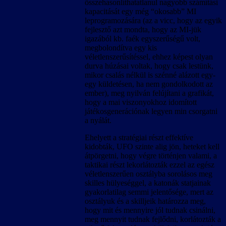
összehasonlíthatatlanul nagyobb számítási
kapacitását egy még “okosabb” MI
leprogramozására (az a vicc, hogy az egyik
fejlesztő azt mondta, hogy az MI-jük
igazából kb. faék egyszerűségű volt,
megbolondítva egy kis
véletlenszerűsítéssel, ehhez képest olyan
durva húzásai voltak, hogy csak lestünk,
mikor csalás nélkül is szénné alázott egy-
egy küldetésen, ha nem gondolkodott az
ember), meg nyilván felújítani a grafikát,
hogy a mai viszonyokhoz idomított
játékosgenerációnak legyen min csorgatni
a nyálát.
Ehelyett a stratégiai részt effektíve
kidobták, UFO szinte alig jön, heteket kell
átpörgetni, hogy végre történjen valami, a
taktikai részt lekorlátozták ezzel az egész
véletlenszerűen osztályba sorolásos meg
skilles hülyeséggel, a katonák statjainak
gyakorlatilag semmi jelentősége, mert az
osztályuk és a skilljeik határozza meg,
hogy mit és mennyire jól tudnak csinálni,
meg mennyit tudnak fejlődni, korlátozták a