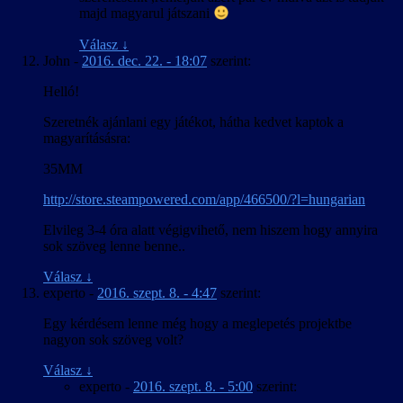
majd magyarul játszani
Válasz
↓
John
-
2016. dec. 22. - 18:07
szerint:
Helló!
Szeretnék ajánlani egy játékot, hátha kedvet kaptok a
magyarításásra:
35MM
http://store.steampowered.com/app/466500/?l=hungarian
Elvileg 3-4 óra alatt végigvihető, nem hiszem hogy annyira
sok szöveg lenne benne..
Válasz
↓
experto
-
2016. szept. 8. - 4:47
szerint:
Egy kérdésem lenne még hogy a meglepetés projektbe
nagyon sok szöveg volt?
Válasz
↓
experto
-
2016. szept. 8. - 5:00
szerint: