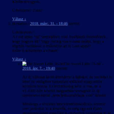
Kíváncsi vagyok.
Üdvözlettel: Zabla
Válasz
↓
Hexarius
-
2018. márc. 31. - 18:46
szerint:
Üdvözletem!
A Lost alpha “új” verziójához való fordításról érdeklődnék,
hogy hogyan áll? Vagy esetleg van valami módja, hogy a
régebbi fordítással is működjön az új Lost alpha?
Előre is köszönöm a választ!
Válasz
↓
The Sweet Little 16-bit
-
2018. ápr. 7. - 19:40
szerint:
Az új változat kicsit átrendezte a fájlokat, de továbbra is
lehet az eddigihez hasonlóan működő magyarítást
készíteni hozzá. Ez technikailag kész is van, de a
v1.4002-höz készült magyarításcsomagból az új
szerkezetet elérni „nem felhasználónak való” feladat.
Minthogy a részletes hibajelentésünkből kb. semmit
sem javítottak ki a készítők, és még egy-két újabb
meggondolatlan rongálást is elkövettek (gondolok itt pl.