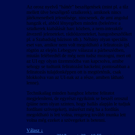
Az orosz nyelvű “háttér” beszélgetések (mint pl. a tűz
mellett ülve beszélgető sztalkerek), amiknek nincs
játékmenetbeli jelentősége, nincsenek, de ami angolul
hangzik el, abból lényegében minden (beleértve a
sztalkerek kiabálását harc közben, a nem-interaktív
átvezető jeleneteket, rádióüzeneteket, hangosbeszélőket
pl. a Szabadság bázison stb.). Néhány olyan speciális
eset van, amikor nem volt megoldható a feliratozás (pl.
rögtön az elején Lebegyev válaszai a párbeszédben,
miután felébredtél de még nem tudsz mozogni, mert ott
az UI egy olyan üzemmódba van kapcsolva, amibe
sehogy se tudtunk feliratozást hackelni; pontosabban a
feliratozás tulajdonképpen ott is megtörténik, csak
blokkolva van az UI-nak az a része, amiben látható
lenne).
Technikailag minden hanghoz lehetne feliratot
megjeleníteni, de egyrészt egyikünk se beszél oroszul
(pláne nem olyan szinten, hogy hallás alapján le tudjuk
fordítani szövegeket), másrészt még ha a fordítás
megoldható is lett volna, rengeteg tovább munka lett
volna még ezeket a szövegeket is betenni.
Válasz
↓