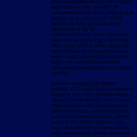
összehasonlíthatatlanul nagyobb számítási
kapacitását egy még “okosabb” MI
leprogramozására (az a vicc, hogy az egyik
fejlesztő azt mondta, hogy az MI-jük
igazából kb. faék egyszerűségű volt,
megbolondítva egy kis
véletlenszerűsítéssel, ehhez képest olyan
durva húzásai voltak, hogy csak lestünk,
mikor csalás nélkül is szénné alázott egy-
egy küldetésen, ha nem gondolkodott az
ember), meg nyilván felújítani a grafikát,
hogy a mai viszonyokhoz idomított
játékosgenerációnak legyen min csorgatni
a nyálát.
Ehelyett a stratégiai részt effektíve
kidobták, UFO szinte alig jön, heteket kell
átpörgetni, hogy végre történjen valami, a
taktikai részt lekorlátozták ezzel az egész
véletlenszerűen osztályba sorolásos meg
skilles hülyeséggel, a katonák statjainak
gyakorlatilag semmi jelentősége, mert az
osztályuk és a skilljeik határozza meg,
hogy mit és mennyire jól tudnak csinálni,
meg mennyit tudnak fejlődni, korlátozták a