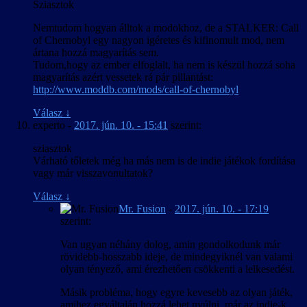
Sziasztok
Nemtudom hogyan álltok a modokhoz, de a STALKER: Call
of Chernobyl egy nagyon igéretes és kifinomult mod, nem
ártana hozzá magyarítás sem.
Tudom,hogy az ember elfoglalt, ha nem is készül hozzá soha
magyarítás azért vessetek rá pár pillantást:
http://www.moddb.com/mods/call-of-chernobyl
Válasz
↓
experto
-
2017. jún. 10. - 15:41
szerint:
sziasztok
Várható tőletek még ha más nem is de indie játékok fordítása
vagy már visszavonultatok?
Válasz
↓
Mr. Fusion
-
2017. jún. 10. - 17:19
szerint:
Van ugyan néhány dolog, amin gondolkodunk már
rövidebb-hosszabb ideje, de mindegyiknél van valami
olyan tényező, ami érezhetően csökkenti a lelkesedést.
Másik probléma, hogy egyre kevesebb az olyan játék,
amihez egyáltalán hozzá lehet nyúlni, már az indie-k