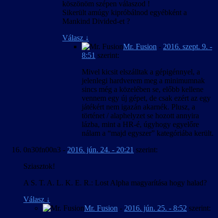
köszönöm szépen válaszod !
Sikerült amúgy kipróbálnod egyébként a
Mankind Divided-et ?
Válasz
↓
Mr. Fusion
-
2016. szept. 9. -
8:51
szerint:
Mivel kicsit elszálltak a gépigénnyel, a
jelenlegi hardverem meg a minimumnak
sincs még a közelében se, előbb kellene
vennem egy új gépet, de csak ezért az egy
játékért nem igazán akarnék. Plusz, a
történet / alaphelyzet se hozott annyira
lázba, mint a HR-é, úgyhogy egyelőre
nálam a “majd egyszer” kategóriába került.
0n30fn00n3
-
2016. jún. 24. - 20:21
szerint:
Sziasztok!
A S. T. A. L. K. E. R.: Lost Alpha magyarítása hogy halad?
Válasz
↓
Mr. Fusion
-
2016. jún. 25. - 8:52
szerint: