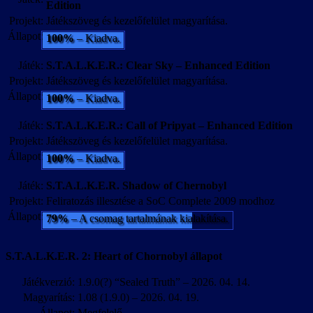
Edition
Projekt:
Játékszöveg és kezelőfelület magyarítása.
Állapot:
100%
– Kiadva.
Játék:
S.T.A.L.K.E.R.: Clear Sky – Enhanced Edition
Projekt:
Játékszöveg és kezelőfelület magyarítása.
Állapot:
100%
– Kiadva.
Játék:
S.T.A.L.K.E.R.: Call of Pripyat – Enhanced Edition
Projekt:
Játékszöveg és kezelőfelület magyarítása.
Állapot:
100%
– Kiadva.
Játék:
S.T.A.L.K.E.R. Shadow of Chernobyl
Projekt:
Feliratozás illesztése a SoC Complete 2009 modhoz
Állapot:
79%
– A csomag tartalmának kialakítása.
S.T.A.L.K.E.R. 2: Heart of Chornobyl állapot
Játékverzió:
1.9.0(?) “Sealed Truth” – 2026. 04. 14.
Magyarítás:
1.08 (1.9.0) – 2026. 04. 19.
Állapot:
Megfelelő