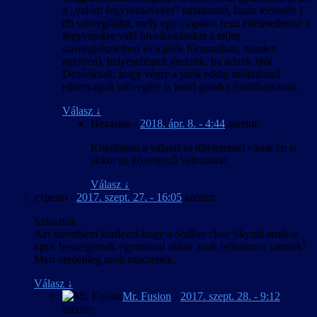
a „valódi fegyverneveket” tartalmazó, lazán lecserélt 1
db szövegfájlra, mely egy csapásra teszi értelmetlenné a
fegyverekre való hivatkozásokat a teljes
szövegkészletben és a játék fórumaiban, minden
nyelven), helyesebbnek érezzük, ha adunk időt
Dezóéknak, hogy végre a játék eddig méltatlanul
elhanyagolt szövegére is kellő gondot fordíthassanak.
Válasz
↓
Hexarius
-
2018. ápr. 8. - 4:44
szerint:
Köszönöm a választ és türelemmel várok én is
akkor az következő változatra!
Válasz
↓
experto
-
2017. szept. 27. - 16:05
szerint:
Sziasztok
Azt szeretném kérdezni hogy a Stalker clear Skynál amikor
npck beszélgetnek egymással akkor azok feliratozva vannak?
Mert eredetileg azok nincsenek.
Válasz
↓
Mr. Fusion
-
2017. szept. 28. - 9:12
szerint: