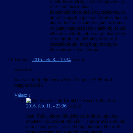
vihető felszerelést, a skillek/fegyverek jó
része totál haszontalan,
katonánként/körönként két cselekvés, de
abból az egyik legyen az őrködés, ha nem
akarod halálra szívatni magad, az ötven-
valahány statikus pálya a játék kb. felétől
elkezd ismétlődni, abba meg inkább bele
se menjünk, amit MI helyett sikerült
összetákolniuk, meg hogy mennyire
élvezetes az ellen “játszani”.
Terelyn
-
2016. feb. 8. - 19:34
szerint:
Sziasztok!
Van valami új fejlemény a SoC Complete 2009 mod
magyarításáról?
Válasz
↓
The Sweet Little 16-bit
-
2016. feb. 11. - 23:36
szerint:
Igen, Zabla akkora hibajelentést küldött, mint egy
emeletes ház, szóval időnként – amikor más aktivitás
nem akadályozza – azzal is foglalkozom. Határidő
megnevezésére már gondolni sem merek.