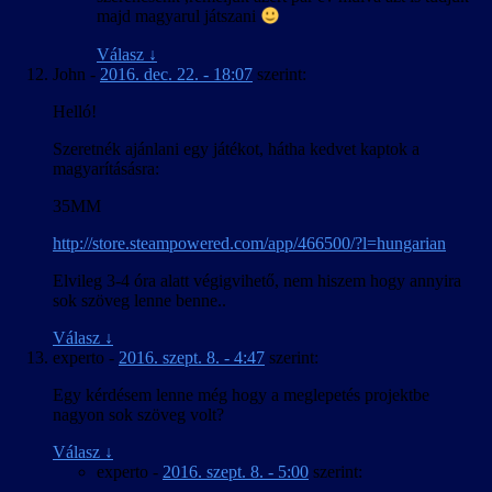
majd magyarul játszani
Válasz
↓
John
-
2016. dec. 22. - 18:07
szerint:
Helló!
Szeretnék ajánlani egy játékot, hátha kedvet kaptok a
magyarításásra:
35MM
http://store.steampowered.com/app/466500/?l=hungarian
Elvileg 3-4 óra alatt végigvihető, nem hiszem hogy annyira
sok szöveg lenne benne..
Válasz
↓
experto
-
2016. szept. 8. - 4:47
szerint:
Egy kérdésem lenne még hogy a meglepetés projektbe
nagyon sok szöveg volt?
Válasz
↓
experto
-
2016. szept. 8. - 5:00
szerint: