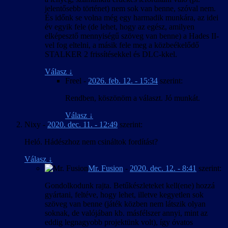
jelentősebb történet) nem sok van benne, szóval nem.
És időnk se volna még egy harmadik munkára, az idei
év egyik fele (de lehet, hogy az egész, amilyen
elképesztő mennyiségű szöveg van benne) a Hades II-
vel fog eltelni, a másik fele meg a közbeékelődő
STALKER 2 frissítésekkel és DLC-kkel.
Válasz
↓
Freel
-
2026. feb. 12. - 15:34
szerint:
Rendben, köszönöm a választ. Jó munkát.
Válasz
↓
Nixy
-
2020. dec. 11. - 12:49
szerint:
Heló. Hádészhoz nem csináltok fordítást?
Válasz
↓
Mr. Fusion
-
2020. dec. 12. - 8:41
szerint:
Gondolkodunk rajta. Betűkészleteket kell(ene) hozzá
gyártani, feltéve, hogy lehet, illetve kegyetlen sok
szöveg van benne (játék közben nem látszik olyan
soknak, de valójában kb. másfélszer annyi, mint az
eddig legnagyobb projektünk volt), így óvatos