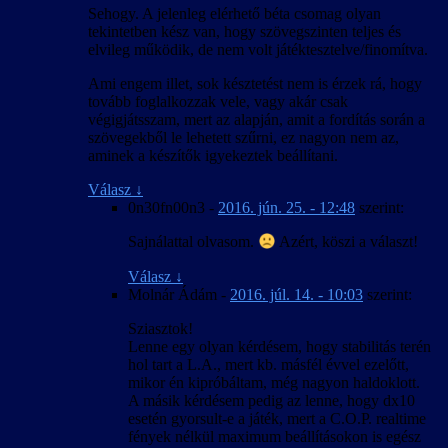
Sehogy. A jelenleg elérhető béta csomag olyan
tekintetben kész van, hogy szövegszinten teljes és
elvileg működik, de nem volt játéktesztelve/finomítva.
Ami engem illet, sok késztetést nem is érzek rá, hogy
tovább foglalkozzak vele, vagy akár csak
végigjátsszam, mert az alapján, amit a fordítás során a
szövegekből le lehetett szűrni, ez nagyon nem az,
aminek a készítők igyekeztek beállítani.
Válasz
↓
0n30fn00n3
-
2016. jún. 25. - 12:48
szerint:
Sajnálattal olvasom.
Azért, köszi a választ!
Válasz
↓
Molnár Ádám
-
2016. júl. 14. - 10:03
szerint:
Sziasztok!
Lenne egy olyan kérdésem, hogy stabilitás terén
hol tart a L.A., mert kb. másfél évvel ezelőtt,
mikor én kipróbáltam, még nagyon haldoklott.
A másik kérdésem pedig az lenne, hogy dx10
esetén gyorsult-e a játék, mert a C.O.P. realtime
fények nélkül maximum beállításokon is egész