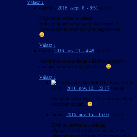
Válasz
↓
experto
-
2016. szept. 8. - 8:51
szerint:
Köszönöm szépen a választ.
Volt egy tippem a Sam and max season 2
De ezek szerint nem volt jó a megérzésem.
Válasz
↓
mooo
-
2016. nov. 11. - 4:48
szerint:
Akkor már csak az lenne a kérdésem hogy a
complete modhoz is igazítva lesz?
Válasz
↓
The Sweet Little
16-bit
-
2016. nov. 12. - 22:17
szerint:
Ha minden jól megy…
Na, most majdnem
elszóltam magam.
mooo
-
2016. nov. 15. - 15:05
szerint:
Évek óta tervezem a trilógia
végigjátszását,de mivel utána már nem
hiszem hogy elő fogom őket venni addíg