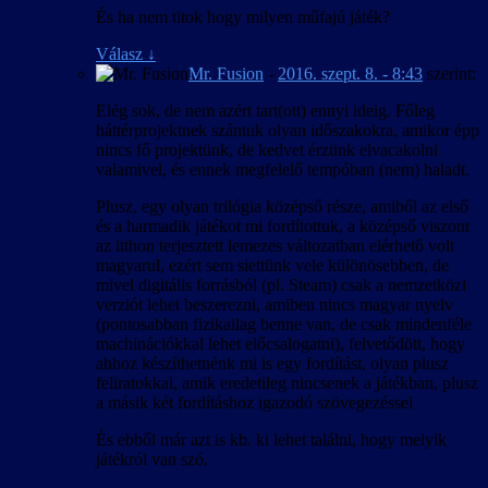
És ha nem titok hogy milyen műfajú játék?
Válasz
↓
Mr. Fusion
-
2016. szept. 8. - 8:43
szerint:
Elég sok, de nem azért tart(ott) ennyi ideig. Főleg
háttérprojektnek szántuk olyan időszakokra, amikor épp
nincs fő projektünk, de kedvet érzünk elvacakolni
valamivel, és ennek megfelelő tempóban (nem) haladt.
Plusz, egy olyan trilógia középső része, amiből az első
és a harmadik játékot mi fordítottuk, a középső viszont
az itthon terjesztett lemezes változatban elérhető volt
magyarul, ezért sem siettünk vele különösebben, de
mivel digitális forrásból (pl. Steam) csak a nemzetközi
verziót lehet beszerezni, amiben nincs magyar nyelv
(pontosabban fizikailag benne van, de csak mindenféle
machinációkkal lehet előcsalogatni), felvetődött, hogy
ahhoz készíthetnénk mi is egy fordítást, olyan plusz
feliratokkal, amik eredetileg nincsenek a játékban, plusz
a másik két fordításhoz igazodó szövegezéssel
És ebből már azt is kb. ki lehet találni, hogy melyik
játékról van szó.