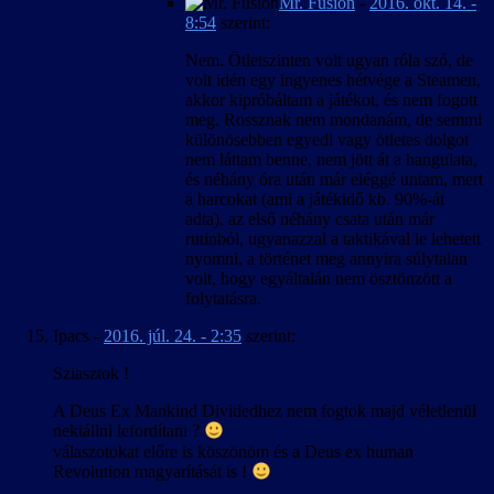
Mr. Fusion
-
2016. okt. 14. -
8:54
szerint:
Nem. Ötletszinten volt ugyan róla szó, de
volt idén egy ingyenes hétvége a Steamen,
akkor kipróbáltam a játékot, és nem fogott
meg. Rossznak nem mondanám, de semmi
különösebben egyedi vagy ötletes dolgot
nem láttam benne, nem jött át a hangulata,
és néhány óra után már eléggé untam, mert
a harcokat (ami a játékidő kb. 90%-át
adta). az első néhány csata után már
rutinból, ugyanazzal a taktikával le lehetett
nyomni, a történet meg annyira súlytalan
volt, hogy egyáltalán nem ösztönzött a
folytatásra.
Ipacs
-
2016. júl. 24. - 2:35
szerint:
Sziasztok !
A Deus Ex Mankind Dividedhez nem fogtok majd véletlenül
nekiállni lefordítani ?
válaszotokat előre is köszönöm és a Deus ex human
Revolution magyarítását is !