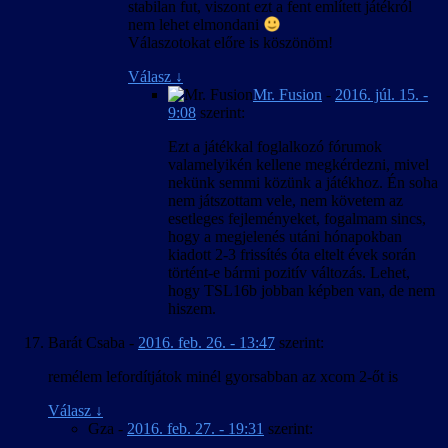
stabilan fut, viszont ezt a fent említett játékról
nem lehet elmondani
Válaszotokat előre is köszönöm!
Válasz
↓
Mr. Fusion
-
2016. júl. 15. -
9:08
szerint:
Ezt a játékkal foglalkozó fórumok
valamelyikén kellene megkérdezni, mivel
nekünk semmi közünk a játékhoz. Én soha
nem játszottam vele, nem követem az
esetleges fejleményeket, fogalmam sincs,
hogy a megjelenés utáni hónapokban
kiadott 2-3 frissítés óta eltelt évek során
történt-e bármi pozitív változás. Lehet,
hogy TSL16b jobban képben van, de nem
hiszem.
Barát Csaba
-
2016. feb. 26. - 13:47
szerint:
remélem lefordítjátok minél gyorsabban az xcom 2-őt is
Válasz
↓
Gza
-
2016. feb. 27. - 19:31
szerint: