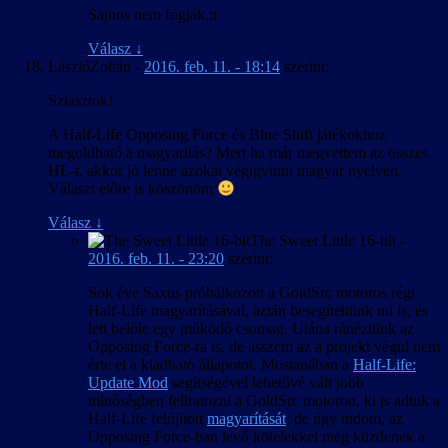
Sajnos nem fogják.:(
Válasz
↓
LászlóZoltán
-
2016. feb. 11. - 18:14
szerint:
Sziasztok!
A Half-Life Opposing Force és Blue Shift játékokhoz
megoldható a magyarítás? Mert ha már megvettem az összes
HL-t, akkor jó lenne azokat végigvinni magyar nyelven.
Választ előre is köszönöm
Válasz
↓
The Sweet Little 16-bit
-
2016. feb. 11. - 23:20
szerint:
Sok éve Saxus próbálkozott a GoldSrc motoros régi
Half-Life magyarításával, aztán besegítettünk mi is, és
lett belőle egy működő csomag. Utána ránéztünk az
Opposing Force-ra is, de asszem az a projekt végül nem
érte el a kiadható állapotot. Mostanában a
Half-Life:
Update Mod
segítségével lehetővé vált jobb
minőségben feliratozni a GoldSrc motoron, ki is adtuk a
Half-Life felújított
magyarítását
, de úgy tudom, az
Opposing Force-ban levő kötelekkel még küzdenek a