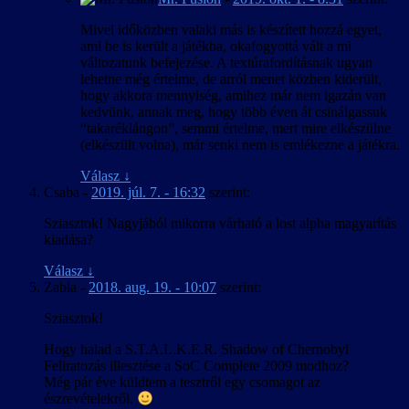
Mivel időközben valaki más is készített hozzá egyet,
ami be is került a játékba, okafogyottá vált a mi
változatunk befejezése. A textúrafordításnak ugyan
lehetne még értelme, de arról menet közben kiderült,
hogy akkora mennyiség, amihez már nem igazán van
kedvünk, annak meg, hogy több éven át csinálgassuk
“takaréklángon”, semmi értelme, mert mire elkészülne
(elkészült volna), már senki nem is emlékezne a játékra.
Válasz
↓
Csaba
-
2019. júl. 7. - 16:32
szerint:
Sziasztok! Nagyjából mikorra várható a lost alpha magyarítás
kiadása?
Válasz
↓
Zabla
-
2018. aug. 19. - 10:07
szerint:
Sziasztok!
Hogy halad a S.T.A.L.K.E.R. Shadow of Chernobyl
Feliratozás illesztése a SoC Complete 2009 modhoz?
Még pár éve küldtem a tesztről egy csomagot az
észrevételekről.