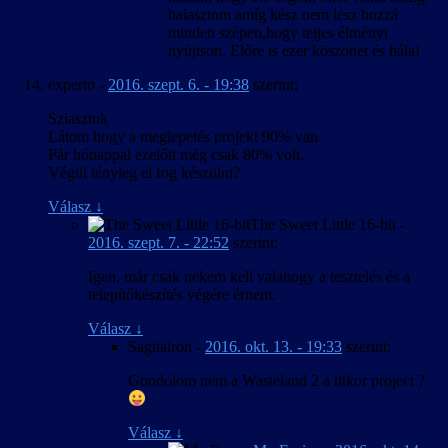
halasztom amíg kész nem lesz hozzá
minden szépen,hogy teljes élményt
nyújtson. Előre is ezer köszönet és hála!
experto
-
2016. szept. 6. - 19:38
szerint:
Sziasztok
Látom hogy a meglepetés projekt 90% van.
Pár hónappal ezelőtt még csak 80% volt.
Végül tényleg el fog készülni?
Válasz
↓
The Sweet Little 16-bit
-
2016. szept. 7. - 22:52
szerint:
Igen, már csak nekem kell valahogy a tesztelés és a
telepítőkészítés végére érnem.
Válasz
↓
Sagitairon
-
2016. okt. 13. - 19:33
szerint:
Gondolom nem a Wasteland 2 a titkor project ?
Válasz
↓