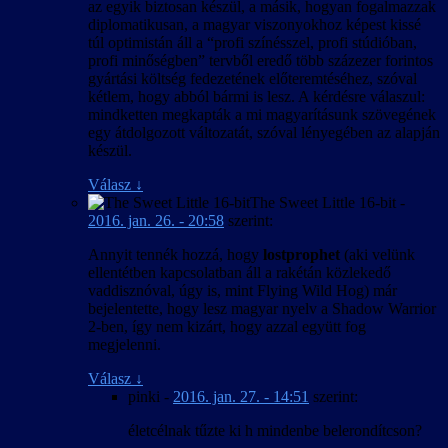
az egyik biztosan készül, a másik, hogyan fogalmazzak
diplomatikusan, a magyar viszonyokhoz képest kissé
túl optimistán áll a “profi színésszel, profi stúdióban,
profi minőségben” tervből eredő több százezer forintos
gyártási költség fedezetének előteremtéséhez, szóval
kétlem, hogy abból bármi is lesz. A kérdésre válaszul:
mindketten megkapták a mi magyarításunk szövegének
egy átdolgozott változatát, szóval lényegében az alapján
készül.
Válasz
↓
The Sweet Little 16-bit
-
2016. jan. 26. - 20:58
szerint:
Annyit tennék hozzá, hogy
lostprophet
(aki velünk
ellentétben kapcsolatban áll a rakétán közlekedő
vaddisznóval, úgy is, mint Flying Wild Hog) már
bejelentette, hogy lesz magyar nyelv a Shadow Warrior
2-ben, így nem kizárt, hogy azzal együtt fog
megjelenni.
Válasz
↓
pinki
-
2016. jan. 27. - 14:51
szerint:
életcélnak tűzte ki h mindenbe belerondítcson?