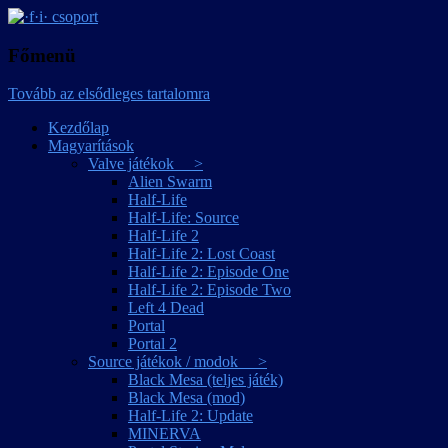
játékmagyarítások
·f·i· csoport
Főmenü
Tovább az elsődleges tartalomra
Kezdőlap
Magyarítások
Valve játékok >
Alien Swarm
Half-Life
Half-Life: Source
Half-Life 2
Half-Life 2: Lost Coast
Half-Life 2: Episode One
Half-Life 2: Episode Two
Left 4 Dead
Portal
Portal 2
Source játékok / modok >
Black Mesa (teljes játék)
Black Mesa (mod)
Half-Life 2: Update
MINERVA