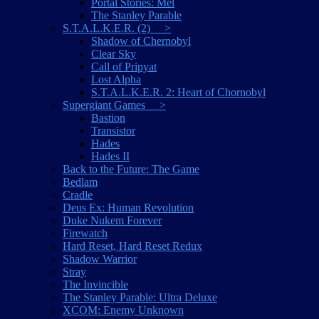
Portal Stories: Mel
The Stanley Parable
S.T.A.L.K.E.R. (2) >
Shadow of Chernobyl
Clear Sky
Call of Pripyat
Lost Alpha
S.T.A.L.K.E.R. 2: Heart of Chornobyl
Supergiant Games >
Bastion
Transistor
Hades
Hades II
Back to the Future: The Game
Bedlam
Cradle
Deus Ex: Human Revolution
Duke Nukem Forever
Firewatch
Hard Reset, Hard Reset Redux
Shadow Warrior
Stray
The Invincible
The Stanley Parable: Ultra Deluxe
XCOM: Enemy Unknown