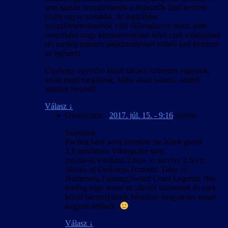
sem igazán hozzáférhetők a fejlesztők által kedvelt
Unity egyre zártabbá, de legalábbis
hozzáférhetetlenebbé váló fájlrendszere miatt, amit
esetenként nagy kínszenvedéssel lehet csak módosítani
(és esetleg minden játékfrissítésnél elölről kell kezdeni
az egészet).
Úgyhogy egyelőre kicsit alkotói szüneten vagyunk,
aztán majd meglátjuk, hátha akad valami, aminél
minden összeáll.
Válasz
↓
Obstruction
-
2017. júl. 15. - 9:16
szerint:
Sziasztok
Esetleg hard west,invisible inc,black guard
2,Expeditions Vikings,the sims
mediaval,wastland 2,how to survive 2,Styx:
Shards of Darkness,Torment: Tides of
Numenera,Tyranny,Sword Coast Legends ?Ha
esetleg vége lenne az alkotói szünetnek és ezek
közül bármelyiknek készülne magyaritas annak
nagyon örülnék.
Válasz
↓