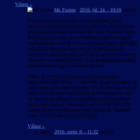
Válasz
↓
Mr. Fusion
-
2016. júl. 24. - 10:10
szerint:
Ezt most még nem tudjuk. Az első feltétel, hogy
egyáltalán módosítható lesz-e a játék (pl. olyan szinten /
módszerrel titkosított fájlokból áll, amik “házilag” nem
dekódolhatók), lesz-e hozzá elérhető ki/becsomagoló
eszközkészlet, el lehet-e végezni benne olyan szükséges
technikai módosításokat, mint pl. a betűkészletek
cseréje, és mindezek után derül ki, hogy mennyi szöveg
van benne (valószínűsíthető, hogy hatalmas mennyiség
lesz) és mennyi egyéb munka lesz vele.
Ehhez jó esetben is hónapok kellhetnek majd a
megjelenés után (főleg az eszközök megjelenéséhez), és
aztán lehet azon elgondolkodni, rá tudom-e szánni azt a
napi 5-6 (7-8) órát folyamatosan 6-8 hónapon át, ami
így óvatos becsléssel is minimálisan szükséges lenne
hozzá (jelenleg azt mondanám, nem; a DX:HR-rel is
sokkal többet foglalkoztam, mint amennyit “lehetett”
volna, és sok más dolog látta kárát).
Válasz
↓
Ipacs
-
2016. szept. 8. - 11:32
szerint: