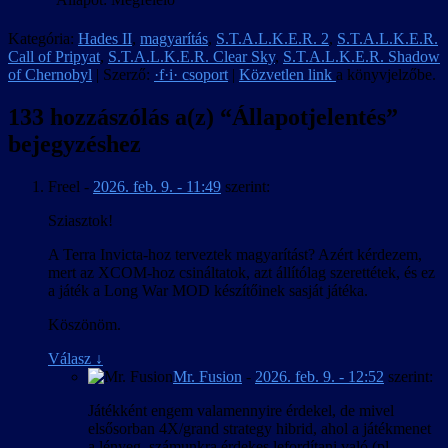
Kategória:
Hades II
,
magyarítás
,
S.T.A.L.K.E.R. 2
,
S.T.A.L.K.E.R.
Call of Pripyat
,
S.T.A.L.K.E.R. Clear Sky
,
S.T.A.L.K.E.R. Shadow
of Chernobyl
| Szerző:
·f·i· csoport
|
Közvetlen link
a könyvjelzőbe.
133 hozzászólás a(z) “
Állapotjelentés
”
bejegyzéshez
Freel
-
2026. feb. 9. - 11:49
szerint:
Sziasztok!
A Terra Invicta-hoz terveztek magyarítást? Azért kérdezem,
mert az XCOM-hoz csináltatok, azt állítólag szerettétek, és ez
a játék a Long War MOD készítőinek sasját játéka.
Köszönöm.
Válasz
↓
Mr. Fusion
-
2026. feb. 9. - 12:52
szerint:
Játékként engem valamennyire érdekel, de mivel
elsősorban 4X/grand strategy hibrid, ahol a játékmenet
a lényeg, számunkra érdekes lefordítani való (pl.