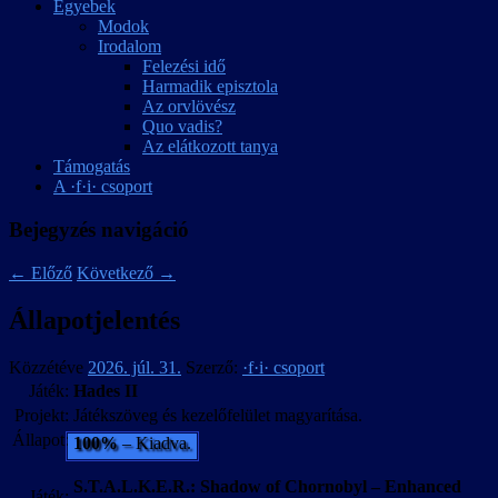
Egyebek
Modok
Irodalom
Felezési idő
Harmadik episztola
Az orvlövész
Quo vadis?
Az elátkozott tanya
Támogatás
A ·f·i· csoport
Bejegyzés navigáció
←
Előző
Következő
→
Állapotjelentés
Közzétéve
2026. júl. 31.
Szerző:
·f·i· csoport
Játék:
Hades II
Projekt:
Játékszöveg és kezelőfelület magyarítása.
Állapot:
100%
– Kiadva.
S.T.A.L.K.E.R.: Shadow of Chornobyl – Enhanced
Játék: