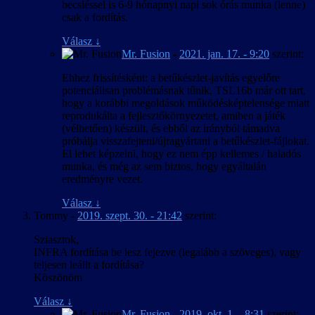
becsléssel is 6-9 hónapnyi napi sok órás munka (lenne)
csak a fordítás.
Válasz
↓
Mr. Fusion
-
2021. jan. 17. - 9:20
szerint:
Ehhez frissítésként: a betűkészlet-javítás egyelőre
potenciálisan problémásnak tűnik, TSL16b már ott tart,
hogy a korábbi megoldások működésképtelensége miatt
reprodukálta a fejlesztőkörnyezetet, amiben a játék
(vélhetően) készült, és ebből az irányból támadva
próbálja visszafejteni/újragyártani a betűkészlet-fájlokat.
El lehet képzelni, hogy ez nem épp kellemes / haladós
munka, és még az sem biztos, hogy egyáltalán
eredményre vezet.
Válasz
↓
Tommy
-
2019. szept. 30. - 21:42
szerint:
Sziasztok,
INFRA fordítása be lesz fejezve (legalább a szöveges), vagy
teljesen leállt a fordítása?
Köszönöm
Válasz
↓
Mr. Fusion
-
2019. okt. 1. - 8:31
szerint: