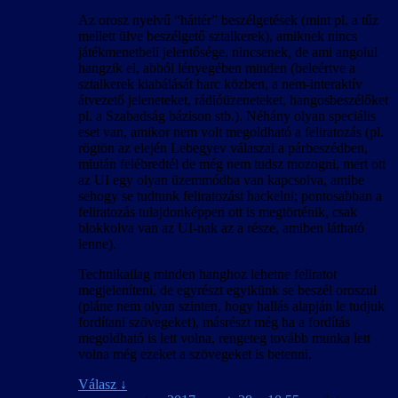
Az orosz nyelvű “háttér” beszélgetések (mint pl. a tűz
mellett ülve beszélgető sztalkerek), amiknek nincs
játékmenetbeli jelentősége, nincsenek, de ami angolul
hangzik el, abból lényegében minden (beleértve a
sztalkerek kiabálását harc közben, a nem-interaktív
átvezető jeleneteket, rádióüzeneteket, hangosbeszélőket
pl. a Szabadság bázison stb.). Néhány olyan speciális
eset van, amikor nem volt megoldható a feliratozás (pl.
rögtön az elején Lebegyev válaszai a párbeszédben,
miután felébredtél de még nem tudsz mozogni, mert ott
az UI egy olyan üzemmódba van kapcsolva, amibe
sehogy se tudtunk feliratozást hackelni; pontosabban a
feliratozás tulajdonképpen ott is megtörténik, csak
blokkolva van az UI-nak az a része, amiben látható
lenne).
Technikailag minden hanghoz lehetne feliratot
megjeleníteni, de egyrészt egyikünk se beszél oroszul
(pláne nem olyan szinten, hogy hallás alapján le tudjuk
fordítani szövegeket), másrészt még ha a fordítás
megoldható is lett volna, rengeteg tovább munka lett
volna még ezeket a szövegeket is betenni.
Válasz
↓