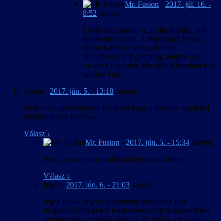
Mr. Fusion
-
2017. júl. 16. -
8:52
szerint:
Egyik sem igazán az a stílusú játék, ami
érdekelne minket. A Wasteland 2 még
éppen határeset lenne, de nem
különösebben fogott meg, amikor egy
Steames ingyenes hétvégén játszottam vele
néhány órát.
Axton
-
2017. jún. 5. - 13:18
szerint:
Hello csak azt szeretném kérdezni hogy a deus ex: mankind
divided le lesz fordítva ?
Válasz
↓
Mr. Fusion
-
2017. jún. 5. - 15:34
szerint:
Nem, részben mert valószínűleg nem is lehet.
Válasz
↓
Ipacs
-
2017. jún. 6. - 21:03
szerint:
régen mikor végeztek a human revolution rész
magyarításával akkor kérdeztem ezt én is sajnos nincs
szerencsénk ,reméljük azért pár év múlva azt is tudjuk