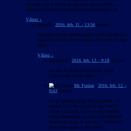
második rész is ebben az irányban ment tovább,
számomra játékként teljességgel érdektelenné vált.
Válasz
↓
Terelyn
-
2016. feb. 11. - 13:56
szerint:
Szerinted milyen játékká kellett volna felújítani a
klasszikust? Min kellett volna változtatni, és min
nem?
Válasz
↓
lapajsmith
-
2016. feb. 12. - 9:18
szerint:
Na erre én is kíváncsi lennék, hogy
“milyennek kellett volna…”
Mr. Fusion
-
2016. feb. 12. -
9:43
szerint:
Az az igazság, hogy főleg semmin. Az
eredeti XCOM nagyjából úgy volt jó,
ahogy kitalálták. Amin esetleg lehetett
volna finomítani, az a katonák fejlődési
rendszere, hogy ne lehessen “túltápolni”
őket, kihasználni a mai gépek