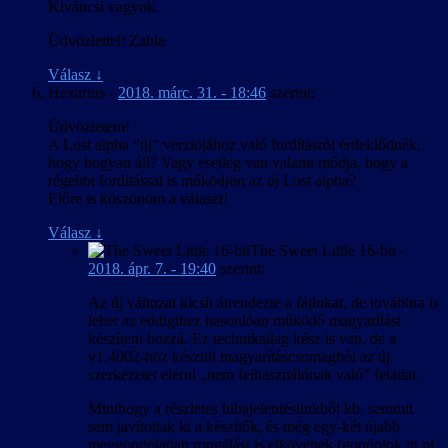
Kíváncsi vagyok.
Üdvözlettel: Zabla
Válasz
↓
Hexarius
-
2018. márc. 31. - 18:46
szerint:
Üdvözletem!
A Lost alpha “új” verziójához való fordításról érdeklődnék,
hogy hogyan áll? Vagy esetleg van valami módja, hogy a
régebbi fordítással is működjön az új Lost alpha?
Előre is köszönöm a választ!
Válasz
↓
The Sweet Little 16-bit
-
2018. ápr. 7. - 19:40
szerint:
Az új változat kicsit átrendezte a fájlokat, de továbbra is
lehet az eddigihez hasonlóan működő magyarítást
készíteni hozzá. Ez technikailag kész is van, de a
v1.4002-höz készült magyarításcsomagból az új
szerkezetet elérni „nem felhasználónak való” feladat.
Minthogy a részletes hibajelentésünkből kb. semmit
sem javítottak ki a készítők, és még egy-két újabb
meggondolatlan rongálást is elkövettek (gondolok itt pl.