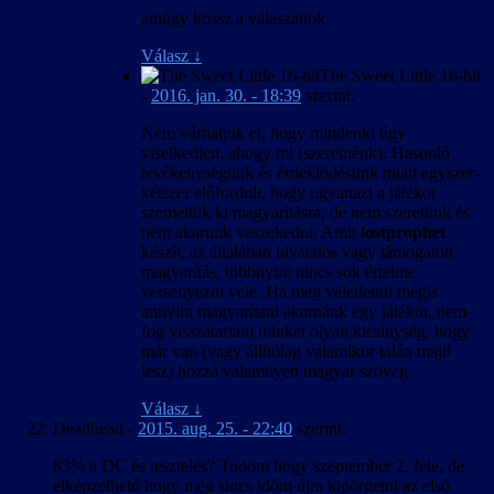
amúgy kössz a válaszaitok
Válasz
↓
The Sweet Little 16-bit
-
2016. jan. 30. - 18:39
szerint:
Nem várhatjuk el, hogy mindenki úgy
viselkedjen, ahogy mi (szeretnénk). Hasonló
tevékenységünk és érdeklődésünk miatt egyszer-
kétszer előfordult, hogy ugyanazt a játékot
szemeltük ki magyarításra, de nem szeretünk és
nem akarunk veszekedni. Amit
lostprophet
készít, az általában hivatalos vagy támogatott
magyarítás, többnyire nincs sok értelme
versenyezni vele. Ha meg véletlenül mégis
annyira magyarítani akarnánk egy játékot, nem
fog visszatartani minket olyan kicsinység, hogy
már van (vagy állítólag valamikor talán majd
lesz) hozzá valamilyen magyar szöveg.
Válasz
↓
Deadhead
-
2015. aug. 25. - 22:40
szerint:
83% a DC és tesztelés? Tudom hogy szeptember 2. fele, de
elképzelhető hogy még sincs időm újra kipörgetni az első