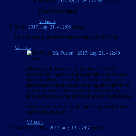
experto
-
2017. szept. 28. - 10:55
szerint:
Köszönöm a választ.
Válasz
↓
Nobi
-
2017. aug. 21. - 12:06
szerint:
Heló fi csoport, nem tervezitek fordítani a Pyre-t? nobi
Válasz
↓
Mr. Fusion
-
2017. aug. 21. - 12:40
szerint:
Eléggé gondolkodóba vagyunk esve a Pyre-rel
kapcsolatban. Egyrészt Supergiant játék, szóval zene,
hangulat, történet valószínűleg rendben volna, de
játékmenet vonalon annyira nem vagyunk oda érte, és
az eddig olvasott vélemények/értékelések is abba az
irányba mutatnak, ami miatt nekünk sem tetszik igazán.
Szóval most rögtön nem, de lehet, hogy előbb-utóbb
azért ránézünk majd.
Válasz
↓
Battlehymns987
-
2017. aug. 13. - 7:07
szerint: