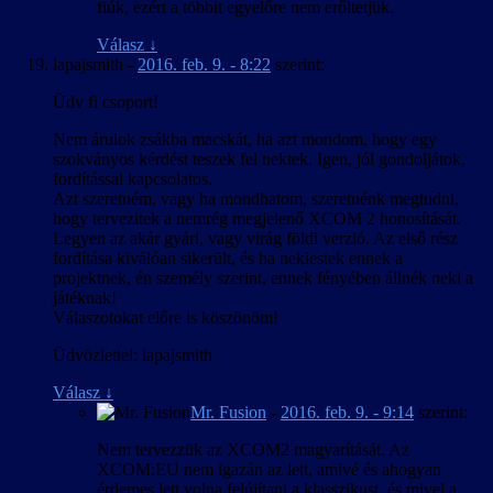
fiúk, ezért a többit egyelőre nem erőltetjük.
Válasz
↓
lapajsmith
-
2016. feb. 9. - 8:22
szerint:
Üdv fi csoport!
Nem árulok zsákba macskát, ha azt mondom, hogy egy
szokványos kérdést teszek fel nektek. Igen, jól gondoljátok,
fordítással kapcsolatos.
Azt szeretném, vagy ha mondhatom, szeretnénk megtudni,
hogy tervezitek a nemrég megjelenő XCOM 2 honosítását.
Legyen az akár gyári, vagy virág földi verzió. Az első rész
fordítása kiválóan sikerült, és ha nekiestek ennek a
projektnek, én személy szerint, ennek fényében állnék neki a
játéknak!
Válaszotokat előre is köszönöm!
Üdvözlettel: lapajsmith
Válasz
↓
Mr. Fusion
-
2016. feb. 9. - 9:14
szerint:
Nem tervezzük az XCOM2 magyarítását. Az
XCOM:EU nem igazán az lett, amivé és ahogyan
érdemes lett volna felújítani a klasszikust, és mivel a