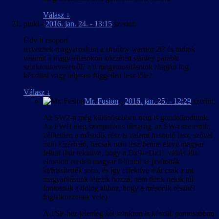
Válasz
↓
pinki
-
2016. jan. 24. - 13:15
szerint:
Üdv fi csoport
tervezitek magyarosítani a shadow warrior 2t? és tudtok
valamit a magyaritasokon közzétett stanley parable
szinkrontervezetről? a ti magyarosításotok alapján fog
készülni vagy teljesen független lesz tőle?
Válasz
↓
Mr. Fusion
-
2016. jan. 25. - 12:29
szerint:
Az SW2-n még különösebben nem is gondolkodtunk.
Az FWH elég szimpatikus társaság, az SW-t szerettük,
vélhetően a második rész is valami hasonló lesz, szóval
nem kizárható, hacsak nem lesz benne eleve magyar
felirat (bár tekintve, hogy a Dx9->Dx11 váltás által
elrontott eredeti magyar feliratot se javították
ki/frissítették soha, és így effektíve már csak a mi
magyarításunk létezik hozzá, nem tűnik nekik túl
fontosnak a dolog ahhoz, hogy a második résznél
foglalkozzanak vele).
A TSP-hez jelenleg két szinkron is készül, pontosabban