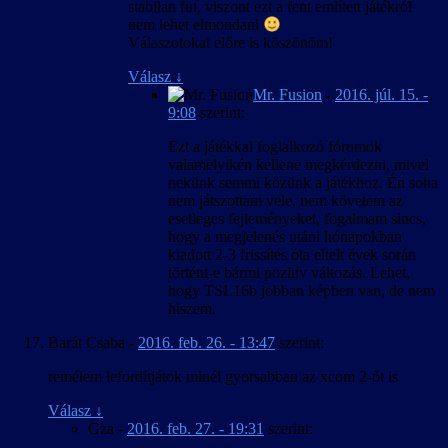
stabilan fut, viszont ezt a fent említett játékról
nem lehet elmondani
Válaszotokat előre is köszönöm!
Válasz
↓
Mr. Fusion
-
2016. júl. 15. -
9:08
szerint:
Ezt a játékkal foglalkozó fórumok
valamelyikén kellene megkérdezni, mivel
nekünk semmi közünk a játékhoz. Én soha
nem játszottam vele, nem követem az
esetleges fejleményeket, fogalmam sincs,
hogy a megjelenés utáni hónapokban
kiadott 2-3 frissítés óta eltelt évek során
történt-e bármi pozitív változás. Lehet,
hogy TSL16b jobban képben van, de nem
hiszem.
Barát Csaba
-
2016. feb. 26. - 13:47
szerint:
remélem lefordítjátok minél gyorsabban az xcom 2-őt is
Válasz
↓
Gza
-
2016. feb. 27. - 19:31
szerint: