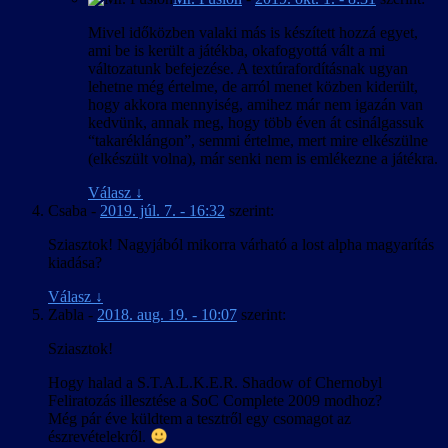
Mivel időközben valaki más is készített hozzá egyet,
ami be is került a játékba, okafogyottá vált a mi
változatunk befejezése. A textúrafordításnak ugyan
lehetne még értelme, de arról menet közben kiderült,
hogy akkora mennyiség, amihez már nem igazán van
kedvünk, annak meg, hogy több éven át csinálgassuk
“takaréklángon”, semmi értelme, mert mire elkészülne
(elkészült volna), már senki nem is emlékezne a játékra.
Válasz
↓
Csaba
-
2019. júl. 7. - 16:32
szerint:
Sziasztok! Nagyjából mikorra várható a lost alpha magyarítás
kiadása?
Válasz
↓
Zabla
-
2018. aug. 19. - 10:07
szerint:
Sziasztok!
Hogy halad a S.T.A.L.K.E.R. Shadow of Chernobyl
Feliratozás illesztése a SoC Complete 2009 modhoz?
Még pár éve küldtem a tesztről egy csomagot az
észrevételekről.