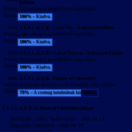
Edition
Projekt:
Játékszöveg és kezelőfelület magyarítása.
Állapot:
100%
– Kiadva.
Játék:
S.T.A.L.K.E.R.: Clear Sky – Enhanced Edition
Projekt:
Játékszöveg és kezelőfelület magyarítása.
Állapot:
100%
– Kiadva.
Játék:
S.T.A.L.K.E.R.: Call of Pripyat – Enhanced Edition
Projekt:
Játékszöveg és kezelőfelület magyarítása.
Állapot:
100%
– Kiadva.
Játék:
S.T.A.L.K.E.R. Shadow of Chernobyl
Projekt:
Feliratozás illesztése a SoC Complete 2009 modhoz
Állapot:
79%
– A csomag tartalmának kialakítása.
S.T.A.L.K.E.R. 2: Heart of Chornobyl állapot
Játékverzió:
1.9.0(?) “Sealed Truth” – 2026. 04. 14.
Magyarítás:
1.08 (1.9.0) – 2026. 04. 19.
Állapot:
Megfelelő