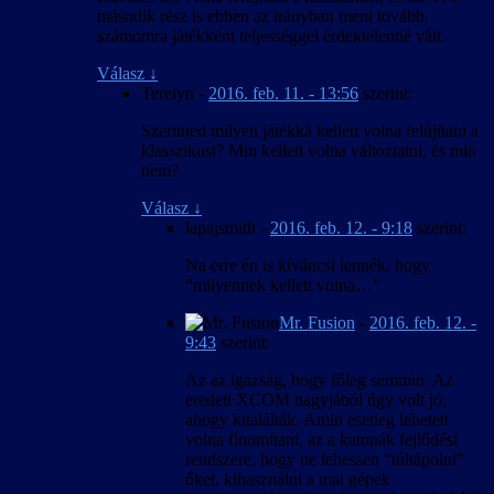
második rész is ebben az irányban ment tovább,
számomra játékként teljességgel érdektelenné vált.
Válasz
↓
Terelyn
-
2016. feb. 11. - 13:56
szerint:
Szerinted milyen játékká kellett volna felújítani a
klasszikust? Min kellett volna változtatni, és min
nem?
Válasz
↓
lapajsmith
-
2016. feb. 12. - 9:18
szerint:
Na erre én is kíváncsi lennék, hogy
“milyennek kellett volna…”
Mr. Fusion
-
2016. feb. 12. -
9:43
szerint:
Az az igazság, hogy főleg semmin. Az
eredeti XCOM nagyjából úgy volt jó,
ahogy kitalálták. Amin esetleg lehetett
volna finomítani, az a katonák fejlődési
rendszere, hogy ne lehessen “túltápolni”
őket, kihasználni a mai gépek