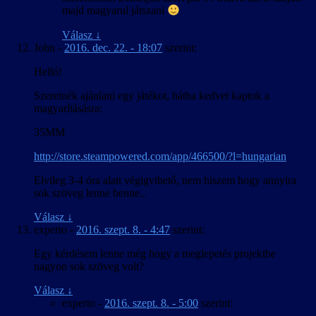
majd magyarul játszani
Válasz
↓
John
-
2016. dec. 22. - 18:07
szerint:
Helló!
Szeretnék ajánlani egy játékot, hátha kedvet kaptok a
magyarításásra:
35MM
http://store.steampowered.com/app/466500/?l=hungarian
Elvileg 3-4 óra alatt végigvihető, nem hiszem hogy annyira
sok szöveg lenne benne..
Válasz
↓
experto
-
2016. szept. 8. - 4:47
szerint:
Egy kérdésem lenne még hogy a meglepetés projektbe
nagyon sok szöveg volt?
Válasz
↓
experto
-
2016. szept. 8. - 5:00
szerint: