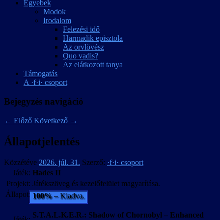
Egyebek
Modok
Irodalom
Felezési idő
Harmadik episztola
Az orvlövész
Quo vadis?
Az elátkozott tanya
Támogatás
A ·f·i· csoport
Bejegyzés navigáció
←
Előző
Következő
→
Állapotjelentés
Közzétéve
2026. júl. 31.
Szerző:
·f·i· csoport
Játék:
Hades II
Projekt:
Játékszöveg és kezelőfelület magyarítása.
Állapot:
100%
– Kiadva.
S.T.A.L.K.E.R.: Shadow of Chornobyl – Enhanced
Játék: