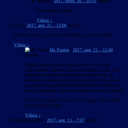
experto
-
2017. szept. 28. - 10:55
szerint:
Köszönöm a választ.
Válasz
↓
Nobi
-
2017. aug. 21. - 12:06
szerint:
Heló fi csoport, nem tervezitek fordítani a Pyre-t? nobi
Válasz
↓
Mr. Fusion
-
2017. aug. 21. - 12:40
szerint:
Eléggé gondolkodóba vagyunk esve a Pyre-rel
kapcsolatban. Egyrészt Supergiant játék, szóval zene,
hangulat, történet valószínűleg rendben volna, de
játékmenet vonalon annyira nem vagyunk oda érte, és
az eddig olvasott vélemények/értékelések is abba az
irányba mutatnak, ami miatt nekünk sem tetszik igazán.
Szóval most rögtön nem, de lehet, hogy előbb-utóbb
azért ránézünk majd.
Válasz
↓
Battlehymns987
-
2017. aug. 13. - 7:07
szerint: