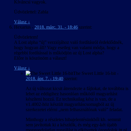
Kíváncsi vagyok.
Üdvözlettel: Zabla
Válasz
↓
Hexarius
-
2018. márc. 31. - 18:46
szerint:
Üdvözletem!
A Lost alpha “új” verziójához való fordításról érdeklődnék,
hogy hogyan áll? Vagy esetleg van valami módja, hogy a
régebbi fordítással is működjön az új Lost alpha?
Előre is köszönöm a választ!
Válasz
↓
The Sweet Little 16-bit
-
2018. ápr. 7. - 19:40
szerint:
Az új változat kicsit átrendezte a fájlokat, de továbbra is
lehet az eddigihez hasonlóan működő magyarítást
készíteni hozzá. Ez technikailag kész is van, de a
v1.4002-höz készült magyarításcsomagból az új
szerkezetet elérni „nem felhasználónak való” feladat.
Minthogy a részletes hibajelentésünkből kb. semmit
sem javítottak ki a készítők, és még egy-két újabb
meggondolatlan rongálást is elkövettek (gondolok itt pl.