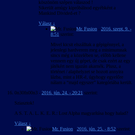
köszönöm szépen válaszod !
Sikerült amúgy kipróbálnod egyébként a
Mankind Divided-et ?
Válasz
↓
Mr. Fusion
-
2016. szept. 9. -
8:51
szerint:
Mivel kicsit elszálltak a gépigénnyel, a
jelenlegi hardverem meg a minimumnak
sincs még a közelében se, előbb kellene
vennem egy új gépet, de csak ezért az egy
játékért nem igazán akarnék. Plusz, a
történet / alaphelyzet se hozott annyira
lázba, mint a HR-é, úgyhogy egyelőre
nálam a “majd egyszer” kategóriába került.
0n30fn00n3
-
2016. jún. 24. - 20:21
szerint:
Sziasztok!
A S. T. A. L. K. E. R.: Lost Alpha magyarítása hogy halad?
Válasz
↓
Mr. Fusion
-
2016. jún. 25. - 8:52
szerint: