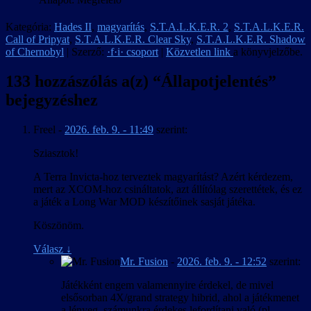
Kategória:
Hades II
,
magyarítás
,
S.T.A.L.K.E.R. 2
,
S.T.A.L.K.E.R.
Call of Pripyat
,
S.T.A.L.K.E.R. Clear Sky
,
S.T.A.L.K.E.R. Shadow
of Chernobyl
| Szerző:
·f·i· csoport
|
Közvetlen link
a könyvjelzőbe.
133 hozzászólás a(z) “
Állapotjelentés
”
bejegyzéshez
Freel
-
2026. feb. 9. - 11:49
szerint:
Sziasztok!
A Terra Invicta-hoz terveztek magyarítást? Azért kérdezem,
mert az XCOM-hoz csináltatok, azt állítólag szerettétek, és ez
a játék a Long War MOD készítőinek sasját játéka.
Köszönöm.
Válasz
↓
Mr. Fusion
-
2026. feb. 9. - 12:52
szerint:
Játékként engem valamennyire érdekel, de mivel
elsősorban 4X/grand strategy hibrid, ahol a játékmenet
a lényeg, számunkra érdekes lefordítani való (pl.