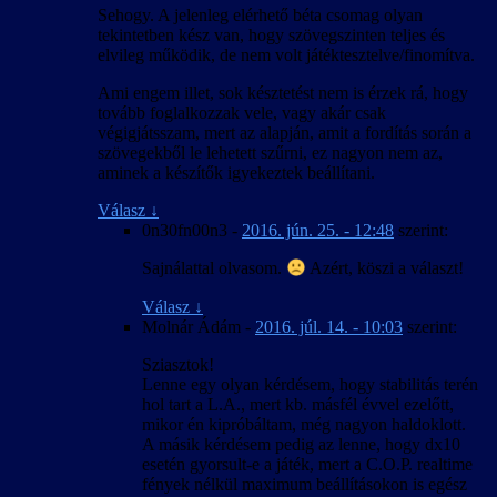
Sehogy. A jelenleg elérhető béta csomag olyan
tekintetben kész van, hogy szövegszinten teljes és
elvileg működik, de nem volt játéktesztelve/finomítva.
Ami engem illet, sok késztetést nem is érzek rá, hogy
tovább foglalkozzak vele, vagy akár csak
végigjátsszam, mert az alapján, amit a fordítás során a
szövegekből le lehetett szűrni, ez nagyon nem az,
aminek a készítők igyekeztek beállítani.
Válasz
↓
0n30fn00n3
-
2016. jún. 25. - 12:48
szerint:
Sajnálattal olvasom.
Azért, köszi a választ!
Válasz
↓
Molnár Ádám
-
2016. júl. 14. - 10:03
szerint:
Sziasztok!
Lenne egy olyan kérdésem, hogy stabilitás terén
hol tart a L.A., mert kb. másfél évvel ezelőtt,
mikor én kipróbáltam, még nagyon haldoklott.
A másik kérdésem pedig az lenne, hogy dx10
esetén gyorsult-e a játék, mert a C.O.P. realtime
fények nélkül maximum beállításokon is egész