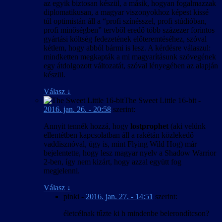
az egyik biztosan készül, a másik, hogyan fogalmazzak
diplomatikusan, a magyar viszonyokhoz képest kissé
túl optimistán áll a “profi színésszel, profi stúdióban,
profi minőségben” tervből eredő több százezer forintos
gyártási költség fedezetének előteremtéséhez, szóval
kétlem, hogy abból bármi is lesz. A kérdésre válaszul:
mindketten megkapták a mi magyarításunk szövegének
egy átdolgozott változatát, szóval lényegében az alapján
készül.
Válasz
↓
The Sweet Little 16-bit
-
2016. jan. 26. - 20:58
szerint:
Annyit tennék hozzá, hogy
lostprophet
(aki velünk
ellentétben kapcsolatban áll a rakétán közlekedő
vaddisznóval, úgy is, mint Flying Wild Hog) már
bejelentette, hogy lesz magyar nyelv a Shadow Warrior
2-ben, így nem kizárt, hogy azzal együtt fog
megjelenni.
Válasz
↓
pinki
-
2016. jan. 27. - 14:51
szerint:
életcélnak tűzte ki h mindenbe belerondítcson?