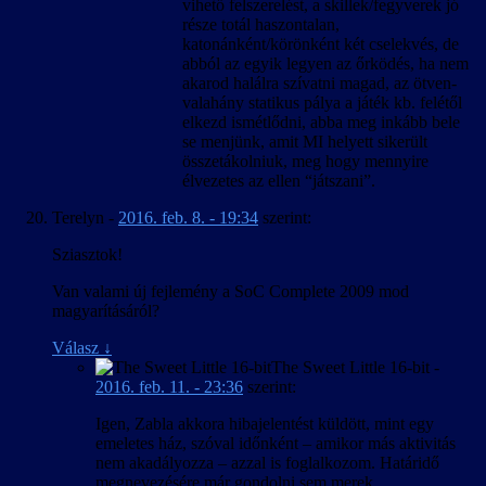
vihető felszerelést, a skillek/fegyverek jó
része totál haszontalan,
katonánként/körönként két cselekvés, de
abból az egyik legyen az őrködés, ha nem
akarod halálra szívatni magad, az ötven-
valahány statikus pálya a játék kb. felétől
elkezd ismétlődni, abba meg inkább bele
se menjünk, amit MI helyett sikerült
összetákolniuk, meg hogy mennyire
élvezetes az ellen “játszani”.
Terelyn
-
2016. feb. 8. - 19:34
szerint:
Sziasztok!
Van valami új fejlemény a SoC Complete 2009 mod
magyarításáról?
Válasz
↓
The Sweet Little 16-bit
-
2016. feb. 11. - 23:36
szerint:
Igen, Zabla akkora hibajelentést küldött, mint egy
emeletes ház, szóval időnként – amikor más aktivitás
nem akadályozza – azzal is foglalkozom. Határidő
megnevezésére már gondolni sem merek.