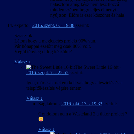
halasztom amíg kész nem lesz hozzá
minden szépen,hogy teljes élményt
nyújtson. Előre is ezer köszönet és hála!
experto
-
2016. szept. 6. - 19:38
szerint:
Sziasztok
Látom hogy a meglepetés projekt 90% van.
Pár hónappal ezelőtt még csak 80% volt.
Végül tényleg el fog készülni?
Válasz
↓
The Sweet Little 16-bit
-
2016. szept. 7. - 22:52
szerint:
Igen, már csak nekem kell valahogy a tesztelés és a
telepítőkészítés végére érnem.
Válasz
↓
Sagitairon
-
2016. okt. 13. - 19:33
szerint:
Gondolom nem a Wasteland 2 a titkor project ?
Válasz
↓