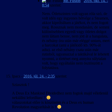
Mr. Fusion
-
2016. okt. 14. -
8:54
szerint:
Nem. Ötletszinten volt ugyan róla szó, de
volt idén egy ingyenes hétvége a Steamen,
akkor kipróbáltam a játékot, és nem fogott
meg. Rossznak nem mondanám, de semmi
különösebben egyedi vagy ötletes dolgot
nem láttam benne, nem jött át a hangulata,
és néhány óra után már eléggé untam, mert
a harcokat (ami a játékidő kb. 90%-át
adta). az első néhány csata után már
rutinból, ugyanazzal a taktikával le lehetett
nyomni, a történet meg annyira súlytalan
volt, hogy egyáltalán nem ösztönzött a
folytatásra.
Ipacs
-
2016. júl. 24. - 2:35
szerint:
Sziasztok !
A Deus Ex Mankind Dividedhez nem fogtok majd véletlenül
nekiállni lefordítani ?
válaszotokat előre is köszönöm és a Deus ex human
Revolution magyarítását is !