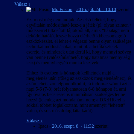
Válasz
↓
Mr. Fusion
-
2016. júl. 24. - 10:10
szerint:
Ezt most még nem tudjuk. Az első feltétel, hogy
egyáltalán módosítható lesz-e a játék (pl. olyan szinten /
módszerrel titkosított fájlokból áll, amik “házilag” nem
dekódolhatók), lesz-e hozzá elérhető ki/becsomagoló
eszközkészlet, el lehet-e végezni benne olyan szükséges
technikai módosításokat, mint pl. a betűkészletek
cseréje, és mindezek után derül ki, hogy mennyi szöveg
van benne (valószínűsíthető, hogy hatalmas mennyiség
lesz) és mennyi egyéb munka lesz vele.
Ehhez jó esetben is hónapok kellhetnek majd a
megjelenés után (főleg az eszközök megjelenéséhez), és
aztán lehet azon elgondolkodni, rá tudom-e szánni azt a
napi 5-6 (7-8) órát folyamatosan 6-8 hónapon át, ami
így óvatos becsléssel is minimálisan szükséges lenne
hozzá (jelenleg azt mondanám, nem; a DX:HR-rel is
sokkal többet foglalkoztam, mint amennyit “lehetett”
volna, és sok más dolog látta kárát).
Válasz
↓
Ipacs
-
2016. szept. 8. - 11:32
szerint: