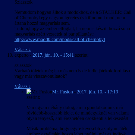
Sziasztok
Nemtudom hogyan álltok a modokhoz, de a STALKER: Call
of Chernobyl egy nagyon igéretes és kifinomult mod, nem
ártana hozzá magyarítás sem.
Tudom,hogy az ember elfoglalt, ha nem is készül hozzá soha
magyarítás azért vessetek rá pár pillantást:
http://www.moddb.com/mods/call-of-chernobyl
Válasz
↓
experto
-
2017. jún. 10. - 15:41
szerint:
sziasztok
Várható tőletek még ha más nem is de indie játékok fordítása
vagy már visszavonultatok?
Válasz
↓
Mr. Fusion
-
2017. jún. 10. - 17:19
szerint:
Van ugyan néhány dolog, amin gondolkodunk már
rövidebb-hosszabb ideje, de mindegyiknél van valami
olyan tényező, ami érezhetően csökkenti a lelkesedést.
Másik probléma, hogy egyre kevesebb az olyan játék,
amihez egyáltalán hozzá lehet nyúlni, már az indie-k