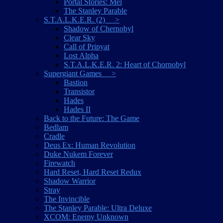
Portal Stories: Mel
The Stanley Parable
S.T.A.L.K.E.R. (2) >
Shadow of Chernobyl
Clear Sky
Call of Pripyat
Lost Alpha
S.T.A.L.K.E.R. 2: Heart of Chornobyl
Supergiant Games >
Bastion
Transistor
Hades
Hades II
Back to the Future: The Game
Bedlam
Cradle
Deus Ex: Human Revolution
Duke Nukem Forever
Firewatch
Hard Reset, Hard Reset Redux
Shadow Warrior
Stray
The Invincible
The Stanley Parable: Ultra Deluxe
XCOM: Enemy Unknown