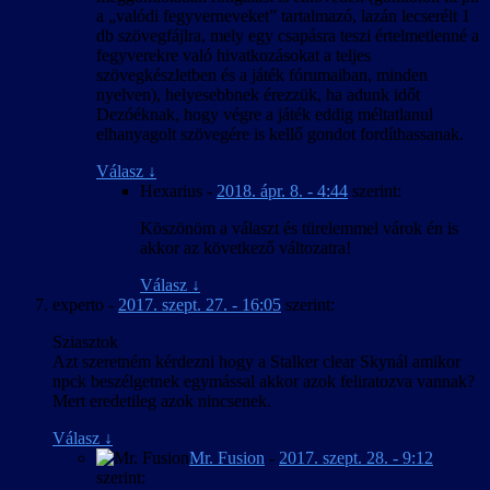
a „valódi fegyverneveket” tartalmazó, lazán lecserélt 1
db szövegfájlra, mely egy csapásra teszi értelmetlenné a
fegyverekre való hivatkozásokat a teljes
szövegkészletben és a játék fórumaiban, minden
nyelven), helyesebbnek érezzük, ha adunk időt
Dezóéknak, hogy végre a játék eddig méltatlanul
elhanyagolt szövegére is kellő gondot fordíthassanak.
Válasz
↓
Hexarius
-
2018. ápr. 8. - 4:44
szerint:
Köszönöm a választ és türelemmel várok én is
akkor az következő változatra!
Válasz
↓
experto
-
2017. szept. 27. - 16:05
szerint:
Sziasztok
Azt szeretném kérdezni hogy a Stalker clear Skynál amikor
npck beszélgetnek egymással akkor azok feliratozva vannak?
Mert eredetileg azok nincsenek.
Válasz
↓
Mr. Fusion
-
2017. szept. 28. - 9:12
szerint: