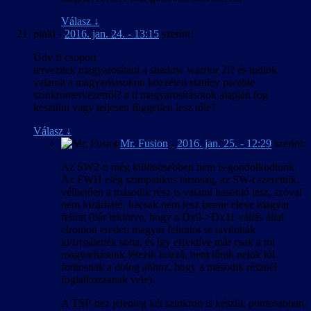
Válasz
↓
pinki
-
2016. jan. 24. - 13:15
szerint:
Üdv fi csoport
tervezitek magyarosítani a shadow warrior 2t? és tudtok
valamit a magyaritasokon közzétett stanley parable
szinkrontervezetről? a ti magyarosításotok alapján fog
készülni vagy teljesen független lesz tőle?
Válasz
↓
Mr. Fusion
-
2016. jan. 25. - 12:29
szerint:
Az SW2-n még különösebben nem is gondolkodtunk.
Az FWH elég szimpatikus társaság, az SW-t szerettük,
vélhetően a második rész is valami hasonló lesz, szóval
nem kizárható, hacsak nem lesz benne eleve magyar
felirat (bár tekintve, hogy a Dx9->Dx11 váltás által
elrontott eredeti magyar feliratot se javították
ki/frissítették soha, és így effektíve már csak a mi
magyarításunk létezik hozzá, nem tűnik nekik túl
fontosnak a dolog ahhoz, hogy a második résznél
foglalkozzanak vele).
A TSP-hez jelenleg két szinkron is készül, pontosabban