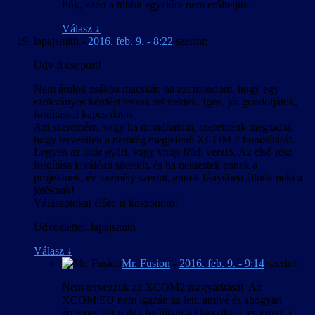
fiúk, ezért a többit egyelőre nem erőltetjük.
Válasz
↓
lapajsmith
-
2016. feb. 9. - 8:22
szerint:
Üdv fi csoport!
Nem árulok zsákba macskát, ha azt mondom, hogy egy
szokványos kérdést teszek fel nektek. Igen, jól gondoljátok,
fordítással kapcsolatos.
Azt szeretném, vagy ha mondhatom, szeretnénk megtudni,
hogy tervezitek a nemrég megjelenő XCOM 2 honosítását.
Legyen az akár gyári, vagy virág földi verzió. Az első rész
fordítása kiválóan sikerült, és ha nekiestek ennek a
projektnek, én személy szerint, ennek fényében állnék neki a
játéknak!
Válaszotokat előre is köszönöm!
Üdvözlettel: lapajsmith
Válasz
↓
Mr. Fusion
-
2016. feb. 9. - 9:14
szerint:
Nem tervezzük az XCOM2 magyarítását. Az
XCOM:EU nem igazán az lett, amivé és ahogyan
érdemes lett volna felújítani a klasszikust, és mivel a