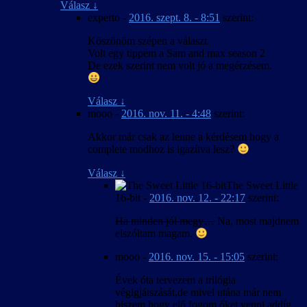
Válasz
↓
experto
-
2016. szept. 8. - 8:51
szerint:
Köszönöm szépen a választ.
Volt egy tippem a Sam and max season 2
De ezek szerint nem volt jó a megérzésem.
Válasz
↓
mooo
-
2016. nov. 11. - 4:48
szerint:
Akkor már csak az lenne a kérdésem hogy a
complete modhoz is igazítva lesz?
Válasz
↓
The Sweet Little
16-bit
-
2016. nov. 12. - 22:17
szerint:
Ha minden jól megy…
Na, most majdnem
elszóltam magam.
mooo
-
2016. nov. 15. - 15:05
szerint:
Évek óta tervezem a trilógia
végigjátszását,de mivel utána már nem
hiszem hogy elő fogom őket venni addíg