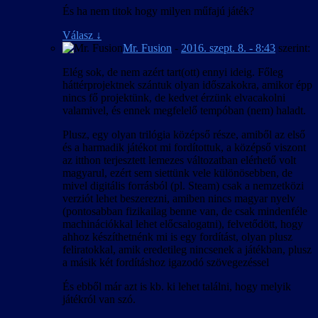
És ha nem titok hogy milyen műfajú játék?
Válasz
↓
Mr. Fusion
-
2016. szept. 8. - 8:43
szerint:
Elég sok, de nem azért tart(ott) ennyi ideig. Főleg
háttérprojektnek szántuk olyan időszakokra, amikor épp
nincs fő projektünk, de kedvet érzünk elvacakolni
valamivel, és ennek megfelelő tempóban (nem) haladt.
Plusz, egy olyan trilógia középső része, amiből az első
és a harmadik játékot mi fordítottuk, a középső viszont
az itthon terjesztett lemezes változatban elérhető volt
magyarul, ezért sem siettünk vele különösebben, de
mivel digitális forrásból (pl. Steam) csak a nemzetközi
verziót lehet beszerezni, amiben nincs magyar nyelv
(pontosabban fizikailag benne van, de csak mindenféle
machinációkkal lehet előcsalogatni), felvetődött, hogy
ahhoz készíthetnénk mi is egy fordítást, olyan plusz
feliratokkal, amik eredetileg nincsenek a játékban, plusz
a másik két fordításhoz igazodó szövegezéssel
És ebből már azt is kb. ki lehet találni, hogy melyik
játékról van szó.