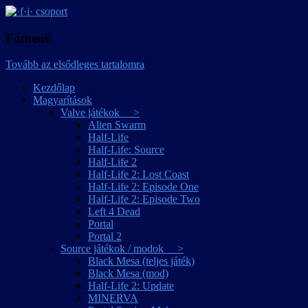
játékmagyarítások
·f·i· csoport
Főmenü
Tovább az elsődleges tartalomra
Kezdőlap
Magyarítások
Valve játékok >
Alien Swarm
Half-Life
Half-Life: Source
Half-Life 2
Half-Life 2: Lost Coast
Half-Life 2: Episode One
Half-Life 2: Episode Two
Left 4 Dead
Portal
Portal 2
Source játékok / modok >
Black Mesa (teljes játék)
Black Mesa (mod)
Half-Life 2: Update
MINERVA