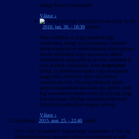
amúgy kössz a válaszaitok
Válasz
↓
The Sweet Little 16-bit
-
2016. jan. 30. - 18:39
szerint:
Nem várhatjuk el, hogy mindenki úgy
viselkedjen, ahogy mi (szeretnénk). Hasonló
tevékenységünk és érdeklődésünk miatt egyszer-
kétszer előfordult, hogy ugyanazt a játékot
szemeltük ki magyarításra, de nem szeretünk és
nem akarunk veszekedni. Amit
lostprophet
készít, az általában hivatalos vagy támogatott
magyarítás, többnyire nincs sok értelme
versenyezni vele. Ha meg véletlenül mégis
annyira magyarítani akarnánk egy játékot, nem
fog visszatartani minket olyan kicsinység, hogy
már van (vagy állítólag valamikor talán majd
lesz) hozzá valamilyen magyar szöveg.
Válasz
↓
Deadhead
-
2015. aug. 25. - 22:40
szerint:
83% a DC és tesztelés? Tudom hogy szeptember 2. fele, de
elképzelhető hogy még sincs időm újra kipörgetni az első