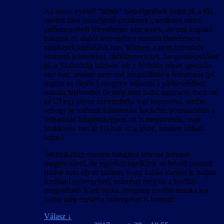
Az orosz nyelvű “háttér” beszélgetések (mint pl. a tűz
mellett ülve beszélgető sztalkerek), amiknek nincs
játékmenetbeli jelentősége, nincsenek, de ami angolul
hangzik el, abból lényegében minden (beleértve a
sztalkerek kiabálását harc közben, a nem-interaktív
átvezető jeleneteket, rádióüzeneteket, hangosbeszélőket
pl. a Szabadság bázison stb.). Néhány olyan speciális
eset van, amikor nem volt megoldható a feliratozás (pl.
rögtön az elején Lebegyev válaszai a párbeszédben,
miután felébredtél de még nem tudsz mozogni, mert ott
az UI egy olyan üzemmódba van kapcsolva, amibe
sehogy se tudtunk feliratozást hackelni; pontosabban a
feliratozás tulajdonképpen ott is megtörténik, csak
blokkolva van az UI-nak az a része, amiben látható
lenne).
Technikailag minden hanghoz lehetne feliratot
megjeleníteni, de egyrészt egyikünk se beszél oroszul
(pláne nem olyan szinten, hogy hallás alapján le tudjuk
fordítani szövegeket), másrészt még ha a fordítás
megoldható is lett volna, rengeteg tovább munka lett
volna még ezeket a szövegeket is betenni.
Válasz
↓