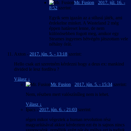
Mr. Fusion
-
2017. júl. 16. -
8:52
szerint:
Egyik sem igazán az a stílusú játék, ami
érdekelne minket. A Wasteland 2 még
éppen határeset lenne, de nem
különösebben fogott meg, amikor egy
Steames ingyenes hétvégén játszottam vele
néhány órát.
Axton
-
2017. jún. 5. - 13:18
szerint:
Hello csak azt szeretném kérdezni hogy a deus ex: mankind
divided le lesz fordítva ?
Válasz
↓
Mr. Fusion
-
2017. jún. 5. - 15:34
szerint:
Nem, részben mert valószínűleg nem is lehet.
Válasz
↓
Ipacs
-
2017. jún. 6. - 21:03
szerint:
régen mikor végeztek a human revolution rész
magyarításával akkor kérdeztem ezt én is sajnos nincs
szerencsénk ,reméljük azért pár év múlva azt is tudjuk