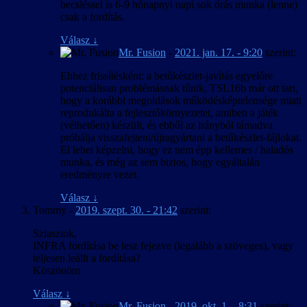
becsléssel is 6-9 hónapnyi napi sok órás munka (lenne)
csak a fordítás.
Válasz
↓
Mr. Fusion
-
2021. jan. 17. - 9:20
szerint:
Ehhez frissítésként: a betűkészlet-javítás egyelőre
potenciálisan problémásnak tűnik, TSL16b már ott tart,
hogy a korábbi megoldások működésképtelensége miatt
reprodukálta a fejlesztőkörnyezetet, amiben a játék
(vélhetően) készült, és ebből az irányból támadva
próbálja visszafejteni/újragyártani a betűkészlet-fájlokat.
El lehet képzelni, hogy ez nem épp kellemes / haladós
munka, és még az sem biztos, hogy egyáltalán
eredményre vezet.
Válasz
↓
Tommy
-
2019. szept. 30. - 21:42
szerint:
Sziasztok,
INFRA fordítása be lesz fejezve (legalább a szöveges), vagy
teljesen leállt a fordítása?
Köszönöm
Válasz
↓
Mr. Fusion
-
2019. okt. 1. - 8:31
szerint: