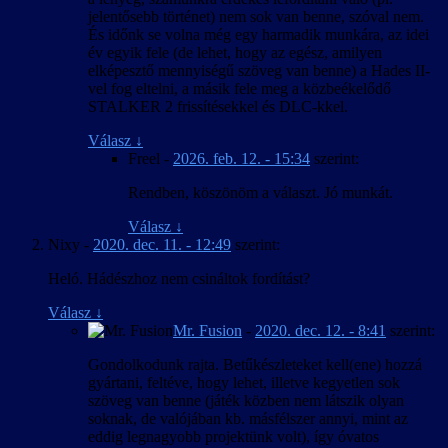
jelentősebb történet) nem sok van benne, szóval nem.
És időnk se volna még egy harmadik munkára, az idei
év egyik fele (de lehet, hogy az egész, amilyen
elképesztő mennyiségű szöveg van benne) a Hades II-
vel fog eltelni, a másik fele meg a közbeékelődő
STALKER 2 frissítésekkel és DLC-kkel.
Válasz
↓
Freel
-
2026. feb. 12. - 15:34
szerint:
Rendben, köszönöm a választ. Jó munkát.
Válasz
↓
Nixy
-
2020. dec. 11. - 12:49
szerint:
Heló. Hádészhoz nem csináltok fordítást?
Válasz
↓
Mr. Fusion
-
2020. dec. 12. - 8:41
szerint:
Gondolkodunk rajta. Betűkészleteket kell(ene) hozzá
gyártani, feltéve, hogy lehet, illetve kegyetlen sok
szöveg van benne (játék közben nem látszik olyan
soknak, de valójában kb. másfélszer annyi, mint az
eddig legnagyobb projektünk volt), így óvatos