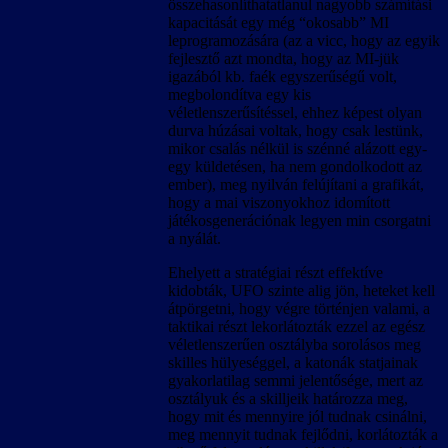
összehasonlíthatatlanul nagyobb számítási
kapacitását egy még “okosabb” MI
leprogramozására (az a vicc, hogy az egyik
fejlesztő azt mondta, hogy az MI-jük
igazából kb. faék egyszerűségű volt,
megbolondítva egy kis
véletlenszerűsítéssel, ehhez képest olyan
durva húzásai voltak, hogy csak lestünk,
mikor csalás nélkül is szénné alázott egy-
egy küldetésen, ha nem gondolkodott az
ember), meg nyilván felújítani a grafikát,
hogy a mai viszonyokhoz idomított
játékosgenerációnak legyen min csorgatni
a nyálát.
Ehelyett a stratégiai részt effektíve
kidobták, UFO szinte alig jön, heteket kell
átpörgetni, hogy végre történjen valami, a
taktikai részt lekorlátozták ezzel az egész
véletlenszerűen osztályba sorolásos meg
skilles hülyeséggel, a katonák statjainak
gyakorlatilag semmi jelentősége, mert az
osztályuk és a skilljeik határozza meg,
hogy mit és mennyire jól tudnak csinálni,
meg mennyit tudnak fejlődni, korlátozták a