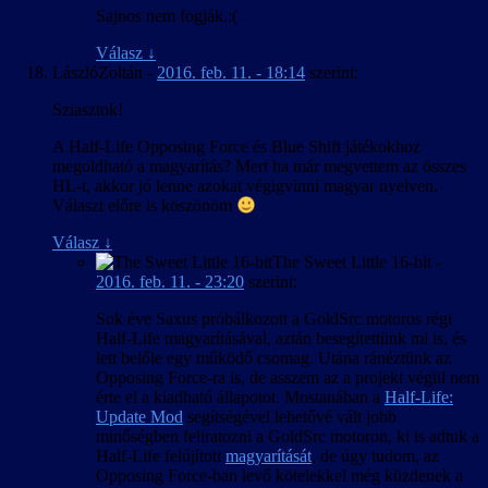
Sajnos nem fogják.:(
Válasz
↓
LászlóZoltán
-
2016. feb. 11. - 18:14
szerint:
Sziasztok!
A Half-Life Opposing Force és Blue Shift játékokhoz
megoldható a magyarítás? Mert ha már megvettem az összes
HL-t, akkor jó lenne azokat végigvinni magyar nyelven.
Választ előre is köszönöm
Válasz
↓
The Sweet Little 16-bit
-
2016. feb. 11. - 23:20
szerint:
Sok éve Saxus próbálkozott a GoldSrc motoros régi
Half-Life magyarításával, aztán besegítettünk mi is, és
lett belőle egy működő csomag. Utána ránéztünk az
Opposing Force-ra is, de asszem az a projekt végül nem
érte el a kiadható állapotot. Mostanában a
Half-Life:
Update Mod
segítségével lehetővé vált jobb
minőségben feliratozni a GoldSrc motoron, ki is adtuk a
Half-Life felújított
magyarítását
, de úgy tudom, az
Opposing Force-ban levő kötelekkel még küzdenek a