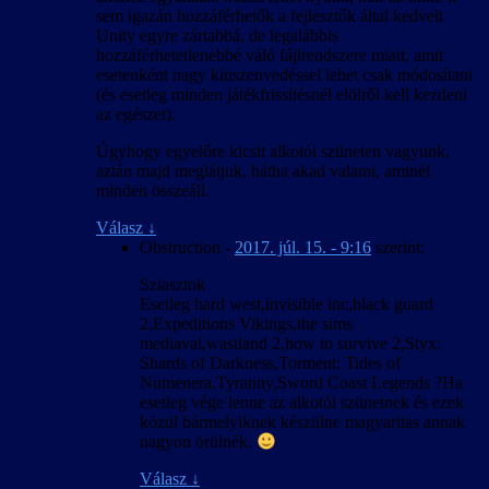
sem igazán hozzáférhetők a fejlesztők által kedvelt
Unity egyre zártabbá, de legalábbis
hozzáférhetetlenebbé váló fájlrendszere miatt, amit
esetenként nagy kínszenvedéssel lehet csak módosítani
(és esetleg minden játékfrissítésnél elölről kell kezdeni
az egészet).
Úgyhogy egyelőre kicsit alkotói szüneten vagyunk,
aztán majd meglátjuk, hátha akad valami, aminél
minden összeáll.
Válasz
↓
Obstruction
-
2017. júl. 15. - 9:16
szerint:
Sziasztok
Esetleg hard west,invisible inc,black guard
2,Expeditions Vikings,the sims
mediaval,wastland 2,how to survive 2,Styx:
Shards of Darkness,Torment: Tides of
Numenera,Tyranny,Sword Coast Legends ?Ha
esetleg vége lenne az alkotói szünetnek és ezek
közül bármelyiknek készülne magyaritas annak
nagyon örülnék.
Válasz
↓