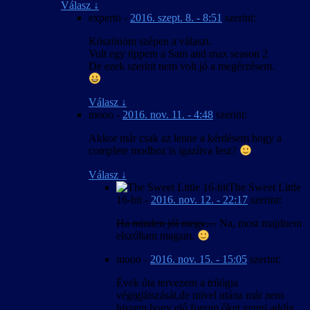
Válasz
↓
experto
-
2016. szept. 8. - 8:51
szerint:
Köszönöm szépen a választ.
Volt egy tippem a Sam and max season 2
De ezek szerint nem volt jó a megérzésem.
Válasz
↓
mooo
-
2016. nov. 11. - 4:48
szerint:
Akkor már csak az lenne a kérdésem hogy a
complete modhoz is igazítva lesz?
Válasz
↓
The Sweet Little
16-bit
-
2016. nov. 12. - 22:17
szerint:
Ha minden jól megy…
Na, most majdnem
elszóltam magam.
mooo
-
2016. nov. 15. - 15:05
szerint:
Évek óta tervezem a trilógia
végigjátszását,de mivel utána már nem
hiszem hogy elő fogom őket venni addíg