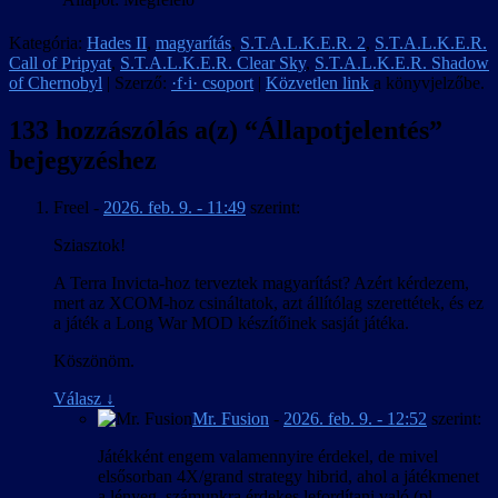
Kategória:
Hades II
,
magyarítás
,
S.T.A.L.K.E.R. 2
,
S.T.A.L.K.E.R.
Call of Pripyat
,
S.T.A.L.K.E.R. Clear Sky
,
S.T.A.L.K.E.R. Shadow
of Chernobyl
| Szerző:
·f·i· csoport
|
Közvetlen link
a könyvjelzőbe.
133 hozzászólás a(z) “
Állapotjelentés
”
bejegyzéshez
Freel
-
2026. feb. 9. - 11:49
szerint:
Sziasztok!
A Terra Invicta-hoz terveztek magyarítást? Azért kérdezem,
mert az XCOM-hoz csináltatok, azt állítólag szerettétek, és ez
a játék a Long War MOD készítőinek sasját játéka.
Köszönöm.
Válasz
↓
Mr. Fusion
-
2026. feb. 9. - 12:52
szerint:
Játékként engem valamennyire érdekel, de mivel
elsősorban 4X/grand strategy hibrid, ahol a játékmenet
a lényeg, számunkra érdekes lefordítani való (pl.