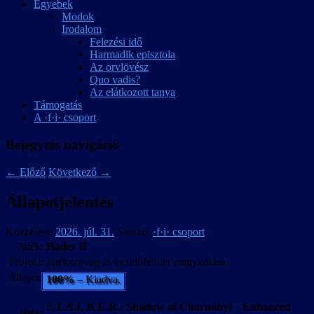
Egyebek
Modok
Irodalom
Felezési idő
Harmadik episztola
Az orvlövész
Quo vadis?
Az elátkozott tanya
Támogatás
A ·f·i· csoport
Bejegyzés navigáció
←
Előző
Következő
→
Állapotjelentés
Közzétéve
2026. júl. 31.
Szerző:
·f·i· csoport
Játék:
Hades II
Projekt:
Játékszöveg és kezelőfelület magyarítása.
Állapot:
100%
– Kiadva.
S.T.A.L.K.E.R.: Shadow of Chornobyl – Enhanced
Játék: