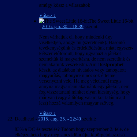
amúgy kössz a válaszaitok
Válasz
↓
The Sweet Little 16-bit
-
2016. jan. 30. - 18:39
szerint:
Nem várhatjuk el, hogy mindenki úgy
viselkedjen, ahogy mi (szeretnénk). Hasonló
tevékenységünk és érdeklődésünk miatt egyszer-
kétszer előfordult, hogy ugyanazt a játékot
szemeltük ki magyarításra, de nem szeretünk és
nem akarunk veszekedni. Amit
lostprophet
készít, az általában hivatalos vagy támogatott
magyarítás, többnyire nincs sok értelme
versenyezni vele. Ha meg véletlenül mégis
annyira magyarítani akarnánk egy játékot, nem
fog visszatartani minket olyan kicsinység, hogy
már van (vagy állítólag valamikor talán majd
lesz) hozzá valamilyen magyar szöveg.
Válasz
↓
Deadhead
-
2015. aug. 25. - 22:40
szerint:
83% a DC és tesztelés? Tudom hogy szeptember 2. fele, de
elképzelhető hogy még sincs időm újra kipörgetni az első