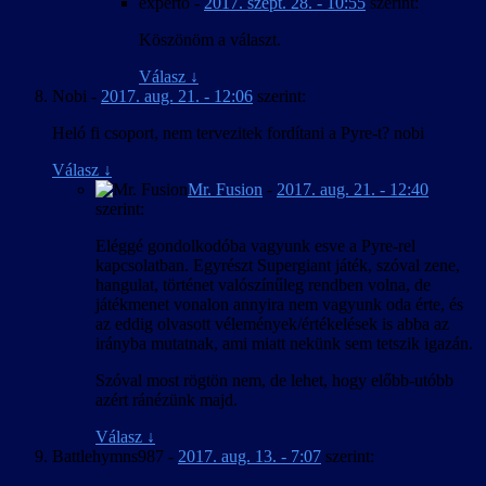
experto
-
2017. szept. 28. - 10:55
szerint:
Köszönöm a választ.
Válasz
↓
Nobi
-
2017. aug. 21. - 12:06
szerint:
Heló fi csoport, nem tervezitek fordítani a Pyre-t? nobi
Válasz
↓
Mr. Fusion
-
2017. aug. 21. - 12:40
szerint:
Eléggé gondolkodóba vagyunk esve a Pyre-rel
kapcsolatban. Egyrészt Supergiant játék, szóval zene,
hangulat, történet valószínűleg rendben volna, de
játékmenet vonalon annyira nem vagyunk oda érte, és
az eddig olvasott vélemények/értékelések is abba az
irányba mutatnak, ami miatt nekünk sem tetszik igazán.
Szóval most rögtön nem, de lehet, hogy előbb-utóbb
azért ránézünk majd.
Válasz
↓
Battlehymns987
-
2017. aug. 13. - 7:07
szerint: