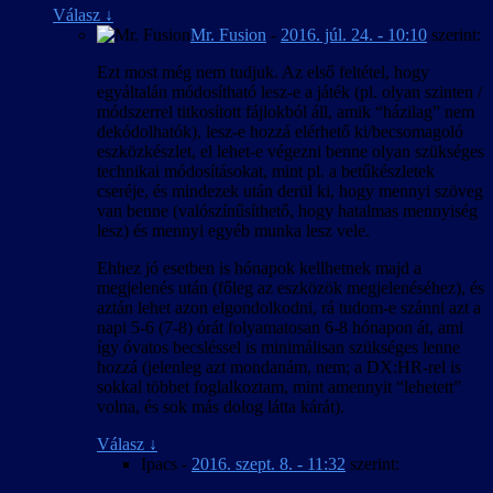
Válasz
↓
Mr. Fusion
-
2016. júl. 24. - 10:10
szerint:
Ezt most még nem tudjuk. Az első feltétel, hogy
egyáltalán módosítható lesz-e a játék (pl. olyan szinten /
módszerrel titkosított fájlokból áll, amik “házilag” nem
dekódolhatók), lesz-e hozzá elérhető ki/becsomagoló
eszközkészlet, el lehet-e végezni benne olyan szükséges
technikai módosításokat, mint pl. a betűkészletek
cseréje, és mindezek után derül ki, hogy mennyi szöveg
van benne (valószínűsíthető, hogy hatalmas mennyiség
lesz) és mennyi egyéb munka lesz vele.
Ehhez jó esetben is hónapok kellhetnek majd a
megjelenés után (főleg az eszközök megjelenéséhez), és
aztán lehet azon elgondolkodni, rá tudom-e szánni azt a
napi 5-6 (7-8) órát folyamatosan 6-8 hónapon át, ami
így óvatos becsléssel is minimálisan szükséges lenne
hozzá (jelenleg azt mondanám, nem; a DX:HR-rel is
sokkal többet foglalkoztam, mint amennyit “lehetett”
volna, és sok más dolog látta kárát).
Válasz
↓
Ipacs
-
2016. szept. 8. - 11:32
szerint: