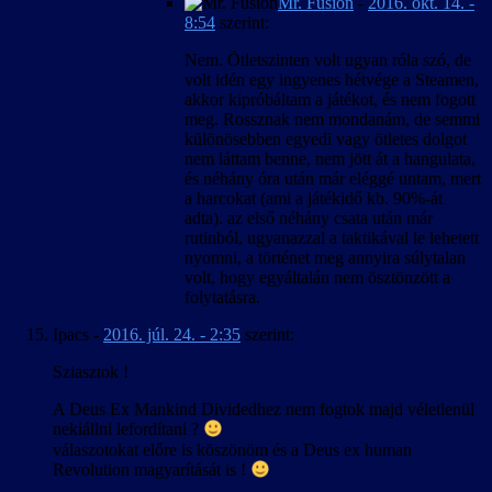
Mr. Fusion
-
2016. okt. 14. -
8:54
szerint:
Nem. Ötletszinten volt ugyan róla szó, de
volt idén egy ingyenes hétvége a Steamen,
akkor kipróbáltam a játékot, és nem fogott
meg. Rossznak nem mondanám, de semmi
különösebben egyedi vagy ötletes dolgot
nem láttam benne, nem jött át a hangulata,
és néhány óra után már eléggé untam, mert
a harcokat (ami a játékidő kb. 90%-át
adta). az első néhány csata után már
rutinból, ugyanazzal a taktikával le lehetett
nyomni, a történet meg annyira súlytalan
volt, hogy egyáltalán nem ösztönzött a
folytatásra.
Ipacs
-
2016. júl. 24. - 2:35
szerint:
Sziasztok !
A Deus Ex Mankind Dividedhez nem fogtok majd véletlenül
nekiállni lefordítani ?
válaszotokat előre is köszönöm és a Deus ex human
Revolution magyarítását is !