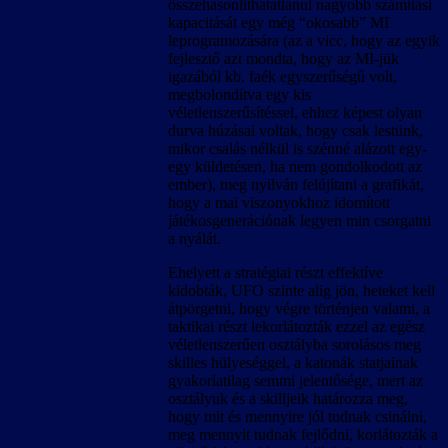
összehasonlíthatatlanul nagyobb számítási
kapacitását egy még “okosabb” MI
leprogramozására (az a vicc, hogy az egyik
fejlesztő azt mondta, hogy az MI-jük
igazából kb. faék egyszerűségű volt,
megbolondítva egy kis
véletlenszerűsítéssel, ehhez képest olyan
durva húzásai voltak, hogy csak lestünk,
mikor csalás nélkül is szénné alázott egy-
egy küldetésen, ha nem gondolkodott az
ember), meg nyilván felújítani a grafikát,
hogy a mai viszonyokhoz idomított
játékosgenerációnak legyen min csorgatni
a nyálát.
Ehelyett a stratégiai részt effektíve
kidobták, UFO szinte alig jön, heteket kell
átpörgetni, hogy végre történjen valami, a
taktikai részt lekorlátozták ezzel az egész
véletlenszerűen osztályba sorolásos meg
skilles hülyeséggel, a katonák statjainak
gyakorlatilag semmi jelentősége, mert az
osztályuk és a skilljeik határozza meg,
hogy mit és mennyire jól tudnak csinálni,
meg mennyit tudnak fejlődni, korlátozták a