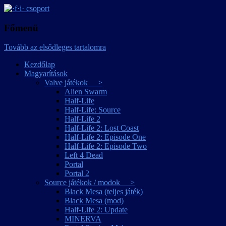
játékmagyarítások
·f·i· csoport
Főmenü
Tovább az elsődleges tartalomra
Kezdőlap
Magyarítások
Valve játékok >
Alien Swarm
Half-Life
Half-Life: Source
Half-Life 2
Half-Life 2: Lost Coast
Half-Life 2: Episode One
Half-Life 2: Episode Two
Left 4 Dead
Portal
Portal 2
Source játékok / modok >
Black Mesa (teljes játék)
Black Mesa (mod)
Half-Life 2: Update
MINERVA