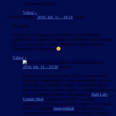
Sajnos nem fogják.:(
Válasz
↓
LászlóZoltán
-
2016. feb. 11. - 18:14
szerint:
Sziasztok!
A Half-Life Opposing Force és Blue Shift játékokhoz
megoldható a magyarítás? Mert ha már megvettem az összes
HL-t, akkor jó lenne azokat végigvinni magyar nyelven.
Választ előre is köszönöm
Válasz
↓
The Sweet Little 16-bit
-
2016. feb. 11. - 23:20
szerint:
Sok éve Saxus próbálkozott a GoldSrc motoros régi
Half-Life magyarításával, aztán besegítettünk mi is, és
lett belőle egy működő csomag. Utána ránéztünk az
Opposing Force-ra is, de asszem az a projekt végül nem
érte el a kiadható állapotot. Mostanában a
Half-Life:
Update Mod
segítségével lehetővé vált jobb
minőségben feliratozni a GoldSrc motoron, ki is adtuk a
Half-Life felújított
magyarítását
, de úgy tudom, az
Opposing Force-ban levő kötelekkel még küzdenek a