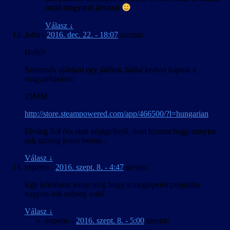
majd magyarul játszani
Válasz
↓
John
-
2016. dec. 22. - 18:07
szerint:
Helló!
Szeretnék ajánlani egy játékot, hátha kedvet kaptok a
magyarításásra:
35MM
http://store.steampowered.com/app/466500/?l=hungarian
Elvileg 3-4 óra alatt végigvihető, nem hiszem hogy annyira
sok szöveg lenne benne..
Válasz
↓
experto
-
2016. szept. 8. - 4:47
szerint:
Egy kérdésem lenne még hogy a meglepetés projektbe
nagyon sok szöveg volt?
Válasz
↓
experto
-
2016. szept. 8. - 5:00
szerint: