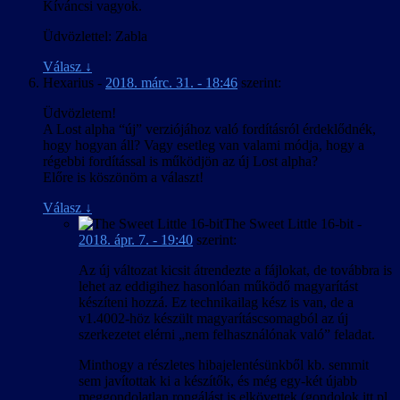
Kíváncsi vagyok.
Üdvözlettel: Zabla
Válasz
↓
Hexarius
-
2018. márc. 31. - 18:46
szerint:
Üdvözletem!
A Lost alpha “új” verziójához való fordításról érdeklődnék,
hogy hogyan áll? Vagy esetleg van valami módja, hogy a
régebbi fordítással is működjön az új Lost alpha?
Előre is köszönöm a választ!
Válasz
↓
The Sweet Little 16-bit
-
2018. ápr. 7. - 19:40
szerint:
Az új változat kicsit átrendezte a fájlokat, de továbbra is
lehet az eddigihez hasonlóan működő magyarítást
készíteni hozzá. Ez technikailag kész is van, de a
v1.4002-höz készült magyarításcsomagból az új
szerkezetet elérni „nem felhasználónak való” feladat.
Minthogy a részletes hibajelentésünkből kb. semmit
sem javítottak ki a készítők, és még egy-két újabb
meggondolatlan rongálást is elkövettek (gondolok itt pl.