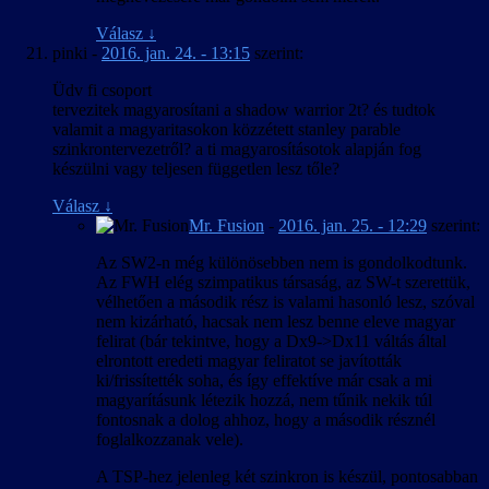
Válasz
↓
pinki
-
2016. jan. 24. - 13:15
szerint:
Üdv fi csoport
tervezitek magyarosítani a shadow warrior 2t? és tudtok
valamit a magyaritasokon közzétett stanley parable
szinkrontervezetről? a ti magyarosításotok alapján fog
készülni vagy teljesen független lesz tőle?
Válasz
↓
Mr. Fusion
-
2016. jan. 25. - 12:29
szerint:
Az SW2-n még különösebben nem is gondolkodtunk.
Az FWH elég szimpatikus társaság, az SW-t szerettük,
vélhetően a második rész is valami hasonló lesz, szóval
nem kizárható, hacsak nem lesz benne eleve magyar
felirat (bár tekintve, hogy a Dx9->Dx11 váltás által
elrontott eredeti magyar feliratot se javították
ki/frissítették soha, és így effektíve már csak a mi
magyarításunk létezik hozzá, nem tűnik nekik túl
fontosnak a dolog ahhoz, hogy a második résznél
foglalkozzanak vele).
A TSP-hez jelenleg két szinkron is készül, pontosabban