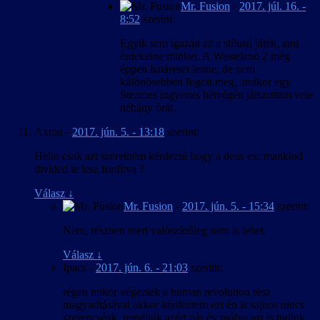
Mr. Fusion
-
2017. júl. 16. -
8:52
szerint:
Egyik sem igazán az a stílusú játék, ami
érdekelne minket. A Wasteland 2 még
éppen határeset lenne, de nem
különösebben fogott meg, amikor egy
Steames ingyenes hétvégén játszottam vele
néhány órát.
Axton
-
2017. jún. 5. - 13:18
szerint:
Hello csak azt szeretném kérdezni hogy a deus ex: mankind
divided le lesz fordítva ?
Válasz
↓
Mr. Fusion
-
2017. jún. 5. - 15:34
szerint:
Nem, részben mert valószínűleg nem is lehet.
Válasz
↓
Ipacs
-
2017. jún. 6. - 21:03
szerint:
régen mikor végeztek a human revolution rész
magyarításával akkor kérdeztem ezt én is sajnos nincs
szerencsénk ,reméljük azért pár év múlva azt is tudjuk