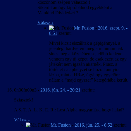
köszönöm szépen válaszod !
Sikerült amúgy kipróbálnod egyébként a
Mankind Divided-et ?
Válasz
↓
Mr. Fusion
-
2016. szept. 9. -
8:51
szerint:
Mivel kicsit elszálltak a gépigénnyel, a
jelenlegi hardverem meg a minimumnak
sincs még a közelében se, előbb kellene
vennem egy új gépet, de csak ezért az egy
játékért nem igazán akarnék. Plusz, a
történet / alaphelyzet se hozott annyira
lázba, mint a HR-é, úgyhogy egyelőre
nálam a “majd egyszer” kategóriába került.
0n30fn00n3
-
2016. jún. 24. - 20:21
szerint:
Sziasztok!
A S. T. A. L. K. E. R.: Lost Alpha magyarítása hogy halad?
Válasz
↓
Mr. Fusion
-
2016. jún. 25. - 8:52
szerint: