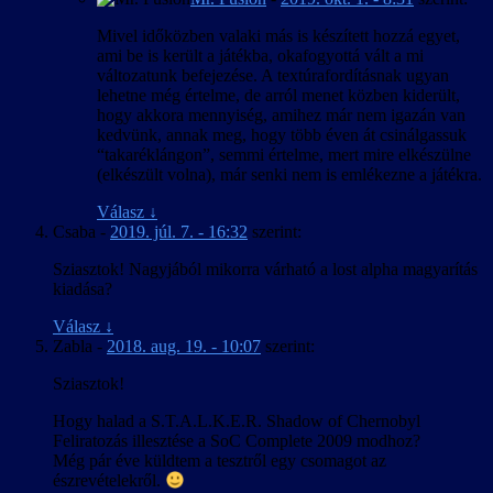
Mivel időközben valaki más is készített hozzá egyet,
ami be is került a játékba, okafogyottá vált a mi
változatunk befejezése. A textúrafordításnak ugyan
lehetne még értelme, de arról menet közben kiderült,
hogy akkora mennyiség, amihez már nem igazán van
kedvünk, annak meg, hogy több éven át csinálgassuk
“takaréklángon”, semmi értelme, mert mire elkészülne
(elkészült volna), már senki nem is emlékezne a játékra.
Válasz
↓
Csaba
-
2019. júl. 7. - 16:32
szerint:
Sziasztok! Nagyjából mikorra várható a lost alpha magyarítás
kiadása?
Válasz
↓
Zabla
-
2018. aug. 19. - 10:07
szerint:
Sziasztok!
Hogy halad a S.T.A.L.K.E.R. Shadow of Chernobyl
Feliratozás illesztése a SoC Complete 2009 modhoz?
Még pár éve küldtem a tesztről egy csomagot az
észrevételekről.