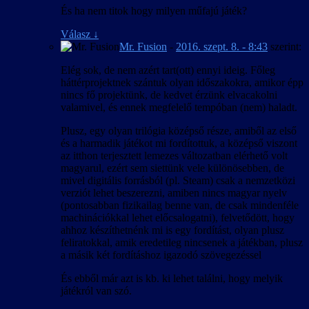
És ha nem titok hogy milyen műfajú játék?
Válasz
↓
Mr. Fusion
-
2016. szept. 8. - 8:43
szerint:
Elég sok, de nem azért tart(ott) ennyi ideig. Főleg
háttérprojektnek szántuk olyan időszakokra, amikor épp
nincs fő projektünk, de kedvet érzünk elvacakolni
valamivel, és ennek megfelelő tempóban (nem) haladt.
Plusz, egy olyan trilógia középső része, amiből az első
és a harmadik játékot mi fordítottuk, a középső viszont
az itthon terjesztett lemezes változatban elérhető volt
magyarul, ezért sem siettünk vele különösebben, de
mivel digitális forrásból (pl. Steam) csak a nemzetközi
verziót lehet beszerezni, amiben nincs magyar nyelv
(pontosabban fizikailag benne van, de csak mindenféle
machinációkkal lehet előcsalogatni), felvetődött, hogy
ahhoz készíthetnénk mi is egy fordítást, olyan plusz
feliratokkal, amik eredetileg nincsenek a játékban, plusz
a másik két fordításhoz igazodó szövegezéssel
És ebből már azt is kb. ki lehet találni, hogy melyik
játékról van szó.