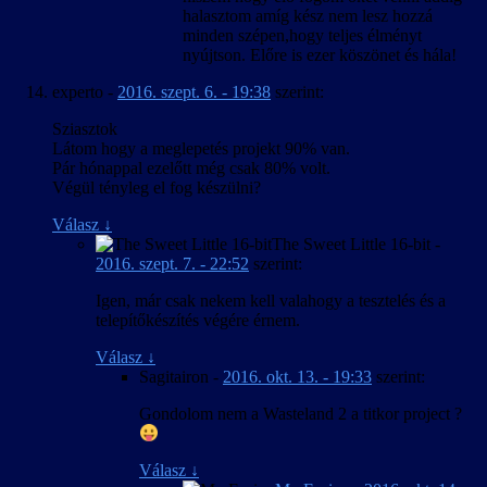
halasztom amíg kész nem lesz hozzá
minden szépen,hogy teljes élményt
nyújtson. Előre is ezer köszönet és hála!
experto
-
2016. szept. 6. - 19:38
szerint:
Sziasztok
Látom hogy a meglepetés projekt 90% van.
Pár hónappal ezelőtt még csak 80% volt.
Végül tényleg el fog készülni?
Válasz
↓
The Sweet Little 16-bit
-
2016. szept. 7. - 22:52
szerint:
Igen, már csak nekem kell valahogy a tesztelés és a
telepítőkészítés végére érnem.
Válasz
↓
Sagitairon
-
2016. okt. 13. - 19:33
szerint:
Gondolom nem a Wasteland 2 a titkor project ?
Válasz
↓