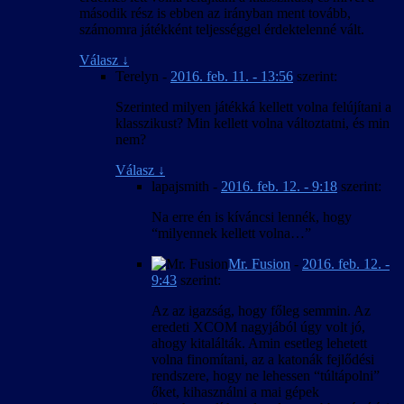
második rész is ebben az irányban ment tovább,
számomra játékként teljességgel érdektelenné vált.
Válasz
↓
Terelyn
-
2016. feb. 11. - 13:56
szerint:
Szerinted milyen játékká kellett volna felújítani a
klasszikust? Min kellett volna változtatni, és min
nem?
Válasz
↓
lapajsmith
-
2016. feb. 12. - 9:18
szerint:
Na erre én is kíváncsi lennék, hogy
“milyennek kellett volna…”
Mr. Fusion
-
2016. feb. 12. -
9:43
szerint:
Az az igazság, hogy főleg semmin. Az
eredeti XCOM nagyjából úgy volt jó,
ahogy kitalálták. Amin esetleg lehetett
volna finomítani, az a katonák fejlődési
rendszere, hogy ne lehessen “túltápolni”
őket, kihasználni a mai gépek