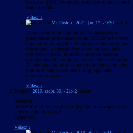
becsléssel is 6-9 hónapnyi napi sok órás munka (lenne)
csak a fordítás.
Válasz
↓
Mr. Fusion
-
2021. jan. 17. - 9:20
szerint:
Ehhez frissítésként: a betűkészlet-javítás egyelőre
potenciálisan problémásnak tűnik, TSL16b már ott tart,
hogy a korábbi megoldások működésképtelensége miatt
reprodukálta a fejlesztőkörnyezetet, amiben a játék
(vélhetően) készült, és ebből az irányból támadva
próbálja visszafejteni/újragyártani a betűkészlet-fájlokat.
El lehet képzelni, hogy ez nem épp kellemes / haladós
munka, és még az sem biztos, hogy egyáltalán
eredményre vezet.
Válasz
↓
Tommy
-
2019. szept. 30. - 21:42
szerint:
Sziasztok,
INFRA fordítása be lesz fejezve (legalább a szöveges), vagy
teljesen leállt a fordítása?
Köszönöm
Válasz
↓
Mr. Fusion
-
2019. okt. 1. - 8:31
szerint: