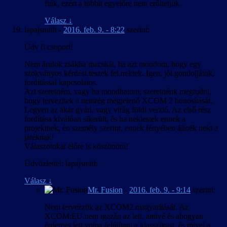
fiúk, ezért a többit egyelőre nem erőltetjük.
Válasz
↓
lapajsmith
-
2016. feb. 9. - 8:22
szerint:
Üdv fi csoport!
Nem árulok zsákba macskát, ha azt mondom, hogy egy
szokványos kérdést teszek fel nektek. Igen, jól gondoljátok,
fordítással kapcsolatos.
Azt szeretném, vagy ha mondhatom, szeretnénk megtudni,
hogy tervezitek a nemrég megjelenő XCOM 2 honosítását.
Legyen az akár gyári, vagy virág földi verzió. Az első rész
fordítása kiválóan sikerült, és ha nekiestek ennek a
projektnek, én személy szerint, ennek fényében állnék neki a
játéknak!
Válaszotokat előre is köszönöm!
Üdvözlettel: lapajsmith
Válasz
↓
Mr. Fusion
-
2016. feb. 9. - 9:14
szerint:
Nem tervezzük az XCOM2 magyarítását. Az
XCOM:EU nem igazán az lett, amivé és ahogyan
érdemes lett volna felújítani a klasszikust, és mivel a