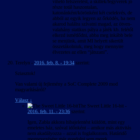
vihető felszerelést, a skillek/fegyverek jó
része totál haszontalan,
katonánként/körönként két cselekvés, de
abból az egyik legyen az őrködés, ha nem
akarod halálra szívatni magad, az ötven-
valahány statikus pálya a játék kb. felétől
elkezd ismétlődni, abba meg inkább bele
se menjünk, amit MI helyett sikerült
összetákolniuk, meg hogy mennyire
élvezetes az ellen “játszani”.
Terelyn
-
2016. feb. 8. - 19:34
szerint:
Sziasztok!
Van valami új fejlemény a SoC Complete 2009 mod
magyarításáról?
Válasz
↓
The Sweet Little 16-bit
-
2016. feb. 11. - 23:36
szerint:
Igen, Zabla akkora hibajelentést küldött, mint egy
emeletes ház, szóval időnként – amikor más aktivitás
nem akadályozza – azzal is foglalkozom. Határidő
megnevezésére már gondolni sem merek.