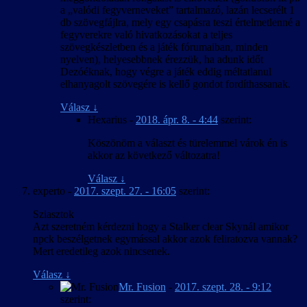
a „valódi fegyverneveket” tartalmazó, lazán lecserélt 1
db szövegfájlra, mely egy csapásra teszi értelmetlenné a
fegyverekre való hivatkozásokat a teljes
szövegkészletben és a játék fórumaiban, minden
nyelven), helyesebbnek érezzük, ha adunk időt
Dezóéknak, hogy végre a játék eddig méltatlanul
elhanyagolt szövegére is kellő gondot fordíthassanak.
Válasz
↓
Hexarius
-
2018. ápr. 8. - 4:44
szerint:
Köszönöm a választ és türelemmel várok én is
akkor az következő változatra!
Válasz
↓
experto
-
2017. szept. 27. - 16:05
szerint:
Sziasztok
Azt szeretném kérdezni hogy a Stalker clear Skynál amikor
npck beszélgetnek egymással akkor azok feliratozva vannak?
Mert eredetileg azok nincsenek.
Válasz
↓
Mr. Fusion
-
2017. szept. 28. - 9:12
szerint: