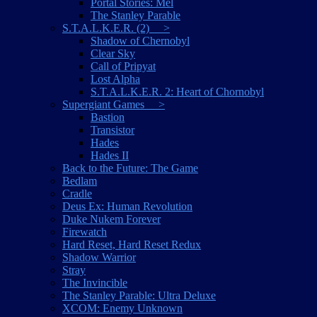
Portal Stories: Mel
The Stanley Parable
S.T.A.L.K.E.R. (2) >
Shadow of Chernobyl
Clear Sky
Call of Pripyat
Lost Alpha
S.T.A.L.K.E.R. 2: Heart of Chornobyl
Supergiant Games >
Bastion
Transistor
Hades
Hades II
Back to the Future: The Game
Bedlam
Cradle
Deus Ex: Human Revolution
Duke Nukem Forever
Firewatch
Hard Reset, Hard Reset Redux
Shadow Warrior
Stray
The Invincible
The Stanley Parable: Ultra Deluxe
XCOM: Enemy Unknown