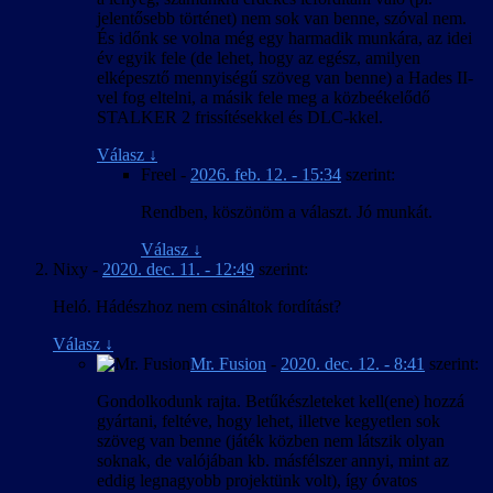
jelentősebb történet) nem sok van benne, szóval nem.
És időnk se volna még egy harmadik munkára, az idei
év egyik fele (de lehet, hogy az egész, amilyen
elképesztő mennyiségű szöveg van benne) a Hades II-
vel fog eltelni, a másik fele meg a közbeékelődő
STALKER 2 frissítésekkel és DLC-kkel.
Válasz
↓
Freel
-
2026. feb. 12. - 15:34
szerint:
Rendben, köszönöm a választ. Jó munkát.
Válasz
↓
Nixy
-
2020. dec. 11. - 12:49
szerint:
Heló. Hádészhoz nem csináltok fordítást?
Válasz
↓
Mr. Fusion
-
2020. dec. 12. - 8:41
szerint:
Gondolkodunk rajta. Betűkészleteket kell(ene) hozzá
gyártani, feltéve, hogy lehet, illetve kegyetlen sok
szöveg van benne (játék közben nem látszik olyan
soknak, de valójában kb. másfélszer annyi, mint az
eddig legnagyobb projektünk volt), így óvatos