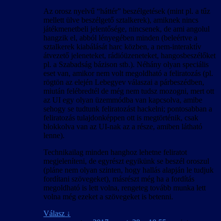
Az orosz nyelvű “háttér” beszélgetések (mint pl. a tűz
mellett ülve beszélgető sztalkerek), amiknek nincs
játékmenetbeli jelentősége, nincsenek, de ami angolul
hangzik el, abból lényegében minden (beleértve a
sztalkerek kiabálását harc közben, a nem-interaktív
átvezető jeleneteket, rádióüzeneteket, hangosbeszélőket
pl. a Szabadság bázison stb.). Néhány olyan speciális
eset van, amikor nem volt megoldható a feliratozás (pl.
rögtön az elején Lebegyev válaszai a párbeszédben,
miután felébredtél de még nem tudsz mozogni, mert ott
az UI egy olyan üzemmódba van kapcsolva, amibe
sehogy se tudtunk feliratozást hackelni; pontosabban a
feliratozás tulajdonképpen ott is megtörténik, csak
blokkolva van az UI-nak az a része, amiben látható
lenne).
Technikailag minden hanghoz lehetne feliratot
megjeleníteni, de egyrészt egyikünk se beszél oroszul
(pláne nem olyan szinten, hogy hallás alapján le tudjuk
fordítani szövegeket), másrészt még ha a fordítás
megoldható is lett volna, rengeteg tovább munka lett
volna még ezeket a szövegeket is betenni.
Válasz
↓