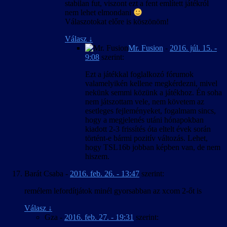
stabilan fut, viszont ezt a fent említett játékról
nem lehet elmondani
Válaszotokat előre is köszönöm!
Válasz
↓
Mr. Fusion
-
2016. júl. 15. -
9:08
szerint:
Ezt a játékkal foglalkozó fórumok
valamelyikén kellene megkérdezni, mivel
nekünk semmi közünk a játékhoz. Én soha
nem játszottam vele, nem követem az
esetleges fejleményeket, fogalmam sincs,
hogy a megjelenés utáni hónapokban
kiadott 2-3 frissítés óta eltelt évek során
történt-e bármi pozitív változás. Lehet,
hogy TSL16b jobban képben van, de nem
hiszem.
Barát Csaba
-
2016. feb. 26. - 13:47
szerint:
remélem lefordítjátok minél gyorsabban az xcom 2-őt is
Válasz
↓
Gza
-
2016. feb. 27. - 19:31
szerint: