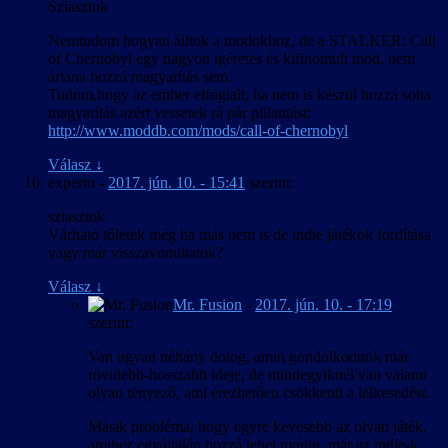
Sziasztok
Nemtudom hogyan álltok a modokhoz, de a STALKER: Call
of Chernobyl egy nagyon igéretes és kifinomult mod, nem
ártana hozzá magyarítás sem.
Tudom,hogy az ember elfoglalt, ha nem is készül hozzá soha
magyarítás azért vessetek rá pár pillantást:
http://www.moddb.com/mods/call-of-chernobyl
Válasz
↓
experto
-
2017. jún. 10. - 15:41
szerint:
sziasztok
Várható tőletek még ha más nem is de indie játékok fordítása
vagy már visszavonultatok?
Válasz
↓
Mr. Fusion
-
2017. jún. 10. - 17:19
szerint:
Van ugyan néhány dolog, amin gondolkodunk már
rövidebb-hosszabb ideje, de mindegyiknél van valami
olyan tényező, ami érezhetően csökkenti a lelkesedést.
Másik probléma, hogy egyre kevesebb az olyan játék,
amihez egyáltalán hozzá lehet nyúlni, már az indie-k