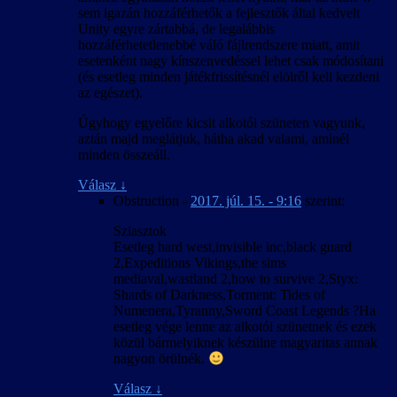
sem igazán hozzáférhetők a fejlesztők által kedvelt
Unity egyre zártabbá, de legalábbis
hozzáférhetetlenebbé váló fájlrendszere miatt, amit
esetenként nagy kínszenvedéssel lehet csak módosítani
(és esetleg minden játékfrissítésnél elölről kell kezdeni
az egészet).
Úgyhogy egyelőre kicsit alkotói szüneten vagyunk,
aztán majd meglátjuk, hátha akad valami, aminél
minden összeáll.
Válasz
↓
Obstruction
-
2017. júl. 15. - 9:16
szerint:
Sziasztok
Esetleg hard west,invisible inc,black guard
2,Expeditions Vikings,the sims
mediaval,wastland 2,how to survive 2,Styx:
Shards of Darkness,Torment: Tides of
Numenera,Tyranny,Sword Coast Legends ?Ha
esetleg vége lenne az alkotói szünetnek és ezek
közül bármelyiknek készülne magyaritas annak
nagyon örülnék.
Válasz
↓