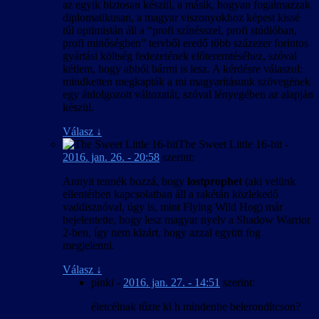
az egyik biztosan készül, a másik, hogyan fogalmazzak
diplomatikusan, a magyar viszonyokhoz képest kissé
túl optimistán áll a “profi színésszel, profi stúdióban,
profi minőségben” tervből eredő több százezer forintos
gyártási költség fedezetének előteremtéséhez, szóval
kétlem, hogy abból bármi is lesz. A kérdésre válaszul:
mindketten megkapták a mi magyarításunk szövegének
egy átdolgozott változatát, szóval lényegében az alapján
készül.
Válasz
↓
The Sweet Little 16-bit
-
2016. jan. 26. - 20:58
szerint:
Annyit tennék hozzá, hogy
lostprophet
(aki velünk
ellentétben kapcsolatban áll a rakétán közlekedő
vaddisznóval, úgy is, mint Flying Wild Hog) már
bejelentette, hogy lesz magyar nyelv a Shadow Warrior
2-ben, így nem kizárt, hogy azzal együtt fog
megjelenni.
Válasz
↓
pinki
-
2016. jan. 27. - 14:51
szerint:
életcélnak tűzte ki h mindenbe belerondítcson?