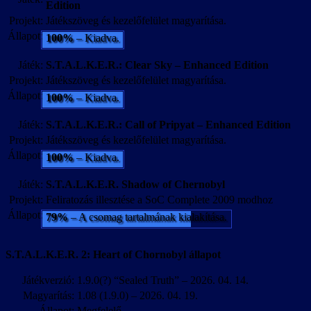
Edition
Projekt:
Játékszöveg és kezelőfelület magyarítása.
Állapot:
100%
– Kiadva.
Játék:
S.T.A.L.K.E.R.: Clear Sky – Enhanced Edition
Projekt:
Játékszöveg és kezelőfelület magyarítása.
Állapot:
100%
– Kiadva.
Játék:
S.T.A.L.K.E.R.: Call of Pripyat – Enhanced Edition
Projekt:
Játékszöveg és kezelőfelület magyarítása.
Állapot:
100%
– Kiadva.
Játék:
S.T.A.L.K.E.R. Shadow of Chernobyl
Projekt:
Feliratozás illesztése a SoC Complete 2009 modhoz
Állapot:
79%
– A csomag tartalmának kialakítása.
S.T.A.L.K.E.R. 2: Heart of Chornobyl állapot
Játékverzió:
1.9.0(?) “Sealed Truth” – 2026. 04. 14.
Magyarítás:
1.08 (1.9.0) – 2026. 04. 19.
Állapot:
Megfelelő