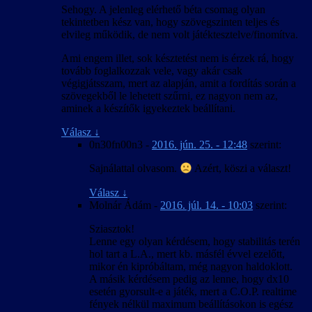
Sehogy. A jelenleg elérhető béta csomag olyan
tekintetben kész van, hogy szövegszinten teljes és
elvileg működik, de nem volt játéktesztelve/finomítva.
Ami engem illet, sok késztetést nem is érzek rá, hogy
tovább foglalkozzak vele, vagy akár csak
végigjátsszam, mert az alapján, amit a fordítás során a
szövegekből le lehetett szűrni, ez nagyon nem az,
aminek a készítők igyekeztek beállítani.
Válasz
↓
0n30fn00n3
-
2016. jún. 25. - 12:48
szerint:
Sajnálattal olvasom.
Azért, köszi a választ!
Válasz
↓
Molnár Ádám
-
2016. júl. 14. - 10:03
szerint:
Sziasztok!
Lenne egy olyan kérdésem, hogy stabilitás terén
hol tart a L.A., mert kb. másfél évvel ezelőtt,
mikor én kipróbáltam, még nagyon haldoklott.
A másik kérdésem pedig az lenne, hogy dx10
esetén gyorsult-e a játék, mert a C.O.P. realtime
fények nélkül maximum beállításokon is egész