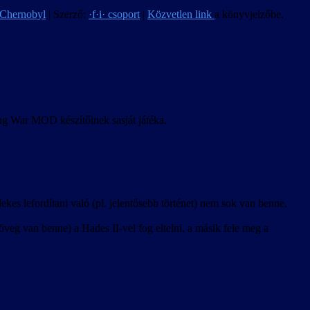
 Chernobyl
| Szerző:
·f·i· csoport
|
Közvetlen link
a könyvjelzőbe.
ong War MOD készítőinek sasját játéka.
kes lefordítani való (pl. jelentősebb történet) nem sok van benne,
veg van benne) a Hades II-vel fog eltelni, a másik fele meg a