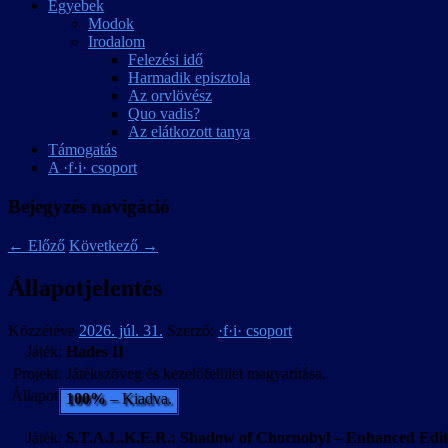
Egyebek
Modok
Irodalom
Felezési idő
Harmadik episztola
Az orvlövész
Quo vadis?
Az elátkozott tanya
Támogatás
A ·f·i· csoport
Bejegyzés navigáció
←
Előző
Következő
→
Állapotjelentés
Közzétéve
2026. júl. 31.
Szerző:
·f·i· csoport
Játék:
Hades II
Projekt:
Játékszöveg és kezelőfelület magyarítása.
Állapot:
100%
– Kiadva.
Játék:
S.T.A.L.K.E.R.: Shadow of Chornobyl – Enhanced Edit