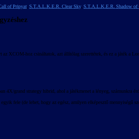
all of Pripyat
,
S.T.A.L.K.E.R. Clear Sky
,
S.T.A.L.K.E.R. Shadow of
egyzéshez
t az XCOM-hoz csináltatok, azt állítólag szerettétek, és ez a játék a L
n 4X/grand strategy hibrid, ahol a játékmenet a lényeg, számunkra érde
egyik fele (de lehet, hogy az egész, amilyen elképesztő mennyiségű szö