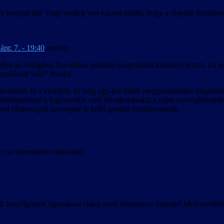
gy hogyan áll? Vagy esetleg van valami módja, hogy a régebbi fordításs
ápr. 7. - 19:40
szerint:
is lehet az eddigihez hasonlóan működő magyarítást készíteni hozzá. Ez t
ználónak való” feladat.
vítottak ki a készítők, és még egy-két újabb meggondolatlan rongálást i
zi értelmetlenné a fegyverekre való hivatkozásokat a teljes szövegkészl
ul elhanyagolt szövegére is kellő gondot fordíthassanak.
r az következő változatra!
k beszélgetnek egymással akkor azok feliratozva vannak? Mert eredeti