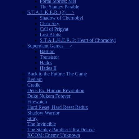
Portal Stories: Mel
The Stanley Parable
S.T.A.L.K.E.R. (2) >
Shadow of Chernobyl
Clear Sky
Call of Pripyat
Lost Alpha
S.T.A.L.K.E.R. 2: Heart of Chornobyl
Supergiant Games >
Bastion
Transistor
Hades
Hades II
Back to the Future: The Game
Bedlam
Cradle
Deus Ex: Human Revolution
Duke Nukem Forever
Firewatch
Hard Reset, Hard Reset Redux
Shadow Warrior
Stray
The Invincible
The Stanley Parable: Ultra Deluxe
XCOM: Enemy Unknown