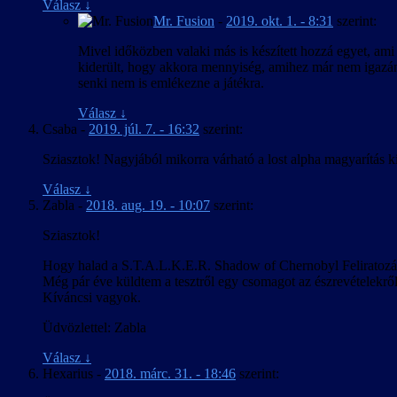
Válasz
↓
Mr. Fusion
-
2019. okt. 1. - 8:31
szerint:
Mivel időközben valaki más is készített hozzá egyet, ami 
kiderült, hogy akkora mennyiség, amihez már nem igazán
senki nem is emlékezne a játékra.
Válasz
↓
Csaba
-
2019. júl. 7. - 16:32
szerint:
Sziasztok! Nagyjából mikorra várható a lost alpha magyarítás k
Válasz
↓
Zabla
-
2018. aug. 19. - 10:07
szerint:
Sziasztok!
Hogy halad a S.T.A.L.K.E.R. Shadow of Chernobyl Feliratozá
Még pár éve küldtem a tesztről egy csomagot az észrevételekrő
Kíváncsi vagyok.
Üdvözlettel: Zabla
Válasz
↓
Hexarius
-
2018. márc. 31. - 18:46
szerint: