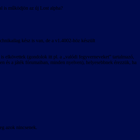
al is működjön az új Lost alpha?
echnikailag kész is van, de a v1.4002-höz készült
s elkövettek (gondolok itt pl. a „valódi fegyverneveket” tartalmazó,
etben és a játék fórumaiban, minden nyelven), helyesebbnek érezzük, ha
leg azok nincsenek.