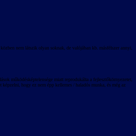
k közben nem látszik olyan soknak, de valójában kb. másfélszer annyi,
ldások működésképtelensége miatt reprodukálta a fejlesztőkörnyezetet,
lehet képzelni, hogy ez nem épp kellemes / haladós munka, és még az