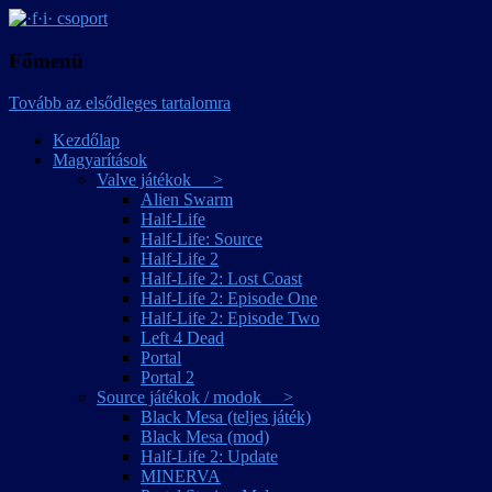
játékmagyarítások
·f·i· csoport
Főmenü
Tovább az elsődleges tartalomra
Kezdőlap
Magyarítások
Valve játékok >
Alien Swarm
Half-Life
Half-Life: Source
Half-Life 2
Half-Life 2: Lost Coast
Half-Life 2: Episode One
Half-Life 2: Episode Two
Left 4 Dead
Portal
Portal 2
Source játékok / modok >
Black Mesa (teljes játék)
Black Mesa (mod)
Half-Life 2: Update
MINERVA