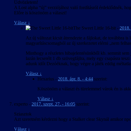
Üdvözletem!
A Lost alpha “új” verziójához való fordításról érdeklődnék, ho
Előre is köszönöm a választ!
Válasz
↓
The Sweet Little 16-bit
-
2018. 
Az új változat kicsit átrendezte a fájlokat, de továbbra 
magyarításcsomagból az új szerkezetet elérni „nem felhas
Minthogy a részletes hibajelentésünkből kb. semmit sem ja
lazán lecserélt 1 db szövegfájlra, mely egy csapásra tes
adunk időt Dezóéknak, hogy végre a játék eddig méltatlan
Válasz
↓
Hexarius
-
2018. ápr. 8. - 4:44
szerint:
Köszönöm a választ és türelemmel várok én is akko
Válasz
↓
experto
-
2017. szept. 27. - 16:05
szerint:
Sziasztok
Azt szeretném kérdezni hogy a Stalker clear Skynál amikor npc
Válasz
↓