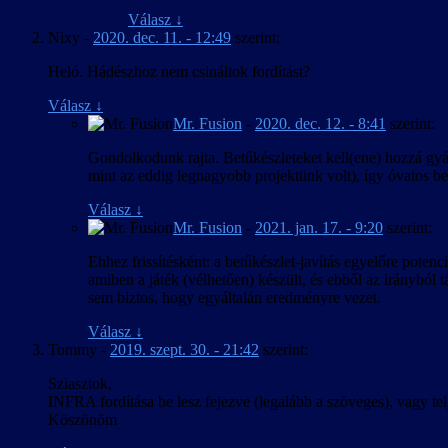
Válasz
↓
Nixy
-
2020. dec. 11. - 12:49
szerint:
Heló. Hádészhoz nem csináltok fordítást?
Válasz
↓
Mr. Fusion
-
2020. dec. 12. - 8:41
szerint:
Gondolkodunk rajta. Betűkészleteket kell(ene) hozzá gyár
mint az eddig legnagyobb projektünk volt), így óvatos bec
Válasz
↓
Mr. Fusion
-
2021. jan. 17. - 9:20
szerint:
Ehhez frissítésként: a betűkészlet-javítás egyelőre pote
amiben a játék (vélhetően) készült, és ebből az irányból 
sem biztos, hogy egyáltalán eredményre vezet.
Válasz
↓
Tommy
-
2019. szept. 30. - 21:42
szerint:
Sziasztok,
INFRA fordítása be lesz fejezve (legalább a szöveges), vagy telje
Köszönöm