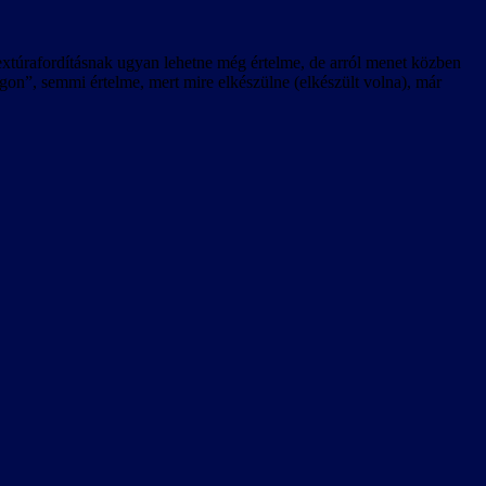
 textúrafordításnak ugyan lehetne még értelme, de arról menet közben
n”, semmi értelme, mert mire elkészülne (elkészült volna), már