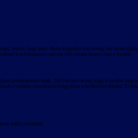
tani, feltéve, hogy lehet, illetve kegyetlen sok szöveg van benne (játé
sléssel is 6-9 hónapnyi napi sok órás munka (lenne) csak a fordítás.
nciálisan problémásnak tűnik, TSL16b már ott tart, hogy a korábbi mego
támadva próbálja visszafejteni/újragyártani a betűkészlet-fájlokat. El 
sen leállt a fordítása?