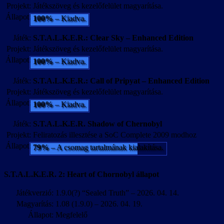
Projekt:
Játékszöveg és kezelőfelület magyarítása.
Állapot:
100%
– Kiadva.
Játék:
S.T.A.L.K.E.R.: Clear Sky – Enhanced Edition
Projekt:
Játékszöveg és kezelőfelület magyarítása.
Állapot:
100%
– Kiadva.
Játék:
S.T.A.L.K.E.R.: Call of Pripyat – Enhanced Edition
Projekt:
Játékszöveg és kezelőfelület magyarítása.
Állapot:
100%
– Kiadva.
Játék:
S.T.A.L.K.E.R. Shadow of Chernobyl
Projekt:
Feliratozás illesztése a SoC Complete 2009 modhoz
Állapot:
79%
– A csomag tartalmának kialakítása.
S.T.A.L.K.E.R. 2: Heart of Chornobyl állapot
Játékverzió:
1.9.0(?) “Sealed Truth” – 2026. 04. 14.
Magyarítás:
1.08 (1.9.0) – 2026. 04. 19.
Állapot:
Megfelelő