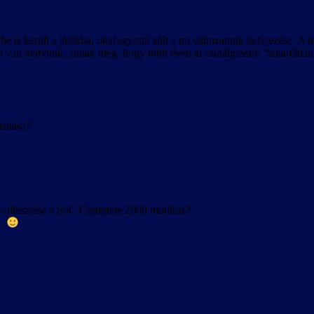
be is került a játékba, okafogyottá vált a mi változatunk befejezése. A
 van kedvünk, annak meg, hogy több éven át csinálgassuk “takaréklángo
iadása?
s illesztése a SoC Complete 2009 modhoz?
l.