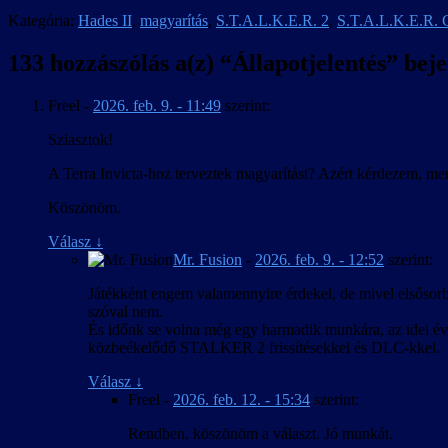
Kategória:
Hades II
,
magyarítás
,
S.T.A.L.K.E.R. 2
,
S.T.A.L.K.E.R. C
133 hozzászólás a(z) “
Állapotjelentés
” bej
Freel
-
2026. feb. 9. - 11:49
szerint:
Sziasztok!
A Terra Invicta-hoz terveztek magyarítást? Azért kérdezem, mer
Köszönöm.
Válasz
↓
Mr. Fusion
-
2026. feb. 9. - 12:52
szerint:
Játékként engem valamennyire érdekel, de mivel elsősorba
szóval nem.
És időnk se volna még egy harmadik munkára, az idei év 
közbeékelődő STALKER 2 frissítésekkel és DLC-kkel.
Válasz
↓
Freel
-
2026. feb. 12. - 15:34
szerint:
Rendben, köszönöm a választ. Jó munkát.