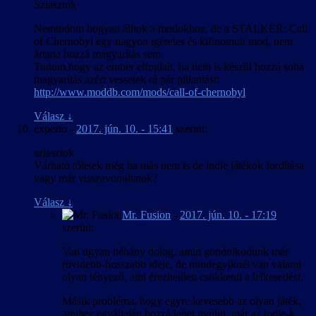
Sziasztok
Nemtudom hogyan álltok a modokhoz, de a STALKER: Call
of Chernobyl egy nagyon igéretes és kifinomult mod, nem
ártana hozzá magyarítás sem.
Tudom,hogy az ember elfoglalt, ha nem is készül hozzá soha
magyarítás azért vessetek rá pár pillantást:
http://www.moddb.com/mods/call-of-chernobyl
Válasz
↓
experto
-
2017. jún. 10. - 15:41
szerint:
sziasztok
Várható tőletek még ha más nem is de indie játékok fordítása
vagy már visszavonultatok?
Válasz
↓
Mr. Fusion
-
2017. jún. 10. - 17:19
szerint:
Van ugyan néhány dolog, amin gondolkodunk már
rövidebb-hosszabb ideje, de mindegyiknél van valami
olyan tényező, ami érezhetően csökkenti a lelkesedést.
Másik probléma, hogy egyre kevesebb az olyan játék,
amihez egyáltalán hozzá lehet nyúlni, már az indie-k