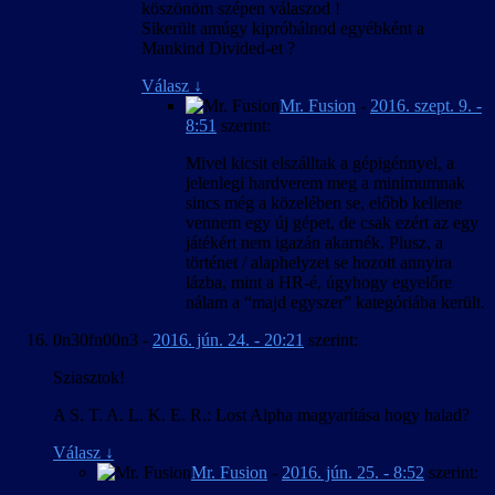
köszönöm szépen válaszod !
Sikerült amúgy kipróbálnod egyébként a
Mankind Divided-et ?
Válasz
↓
Mr. Fusion
-
2016. szept. 9. -
8:51
szerint:
Mivel kicsit elszálltak a gépigénnyel, a
jelenlegi hardverem meg a minimumnak
sincs még a közelében se, előbb kellene
vennem egy új gépet, de csak ezért az egy
játékért nem igazán akarnék. Plusz, a
történet / alaphelyzet se hozott annyira
lázba, mint a HR-é, úgyhogy egyelőre
nálam a “majd egyszer” kategóriába került.
0n30fn00n3
-
2016. jún. 24. - 20:21
szerint:
Sziasztok!
A S. T. A. L. K. E. R.: Lost Alpha magyarítása hogy halad?
Válasz
↓
Mr. Fusion
-
2016. jún. 25. - 8:52
szerint: