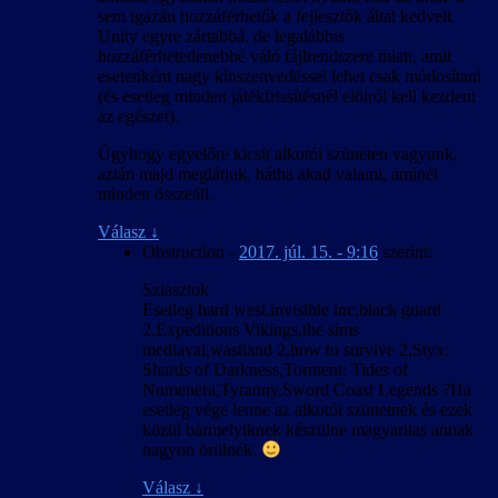
sem igazán hozzáférhetők a fejlesztők által kedvelt
Unity egyre zártabbá, de legalábbis
hozzáférhetetlenebbé váló fájlrendszere miatt, amit
esetenként nagy kínszenvedéssel lehet csak módosítani
(és esetleg minden játékfrissítésnél elölről kell kezdeni
az egészet).
Úgyhogy egyelőre kicsit alkotói szüneten vagyunk,
aztán majd meglátjuk, hátha akad valami, aminél
minden összeáll.
Válasz
↓
Obstruction
-
2017. júl. 15. - 9:16
szerint:
Sziasztok
Esetleg hard west,invisible inc,black guard
2,Expeditions Vikings,the sims
mediaval,wastland 2,how to survive 2,Styx:
Shards of Darkness,Torment: Tides of
Numenera,Tyranny,Sword Coast Legends ?Ha
esetleg vége lenne az alkotói szünetnek és ezek
közül bármelyiknek készülne magyaritas annak
nagyon örülnék.
Válasz
↓