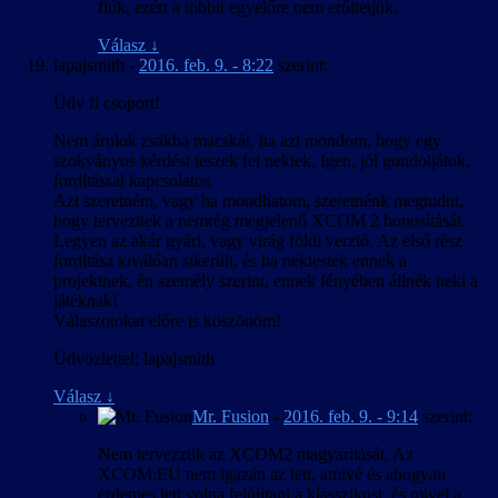
fiúk, ezért a többit egyelőre nem erőltetjük.
Válasz
↓
lapajsmith
-
2016. feb. 9. - 8:22
szerint:
Üdv fi csoport!
Nem árulok zsákba macskát, ha azt mondom, hogy egy
szokványos kérdést teszek fel nektek. Igen, jól gondoljátok,
fordítással kapcsolatos.
Azt szeretném, vagy ha mondhatom, szeretnénk megtudni,
hogy tervezitek a nemrég megjelenő XCOM 2 honosítását.
Legyen az akár gyári, vagy virág földi verzió. Az első rész
fordítása kiválóan sikerült, és ha nekiestek ennek a
projektnek, én személy szerint, ennek fényében állnék neki a
játéknak!
Válaszotokat előre is köszönöm!
Üdvözlettel: lapajsmith
Válasz
↓
Mr. Fusion
-
2016. feb. 9. - 9:14
szerint:
Nem tervezzük az XCOM2 magyarítását. Az
XCOM:EU nem igazán az lett, amivé és ahogyan
érdemes lett volna felújítani a klasszikust, és mivel a