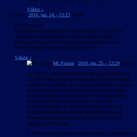
Válasz
↓
pinki
-
2016. jan. 24. - 13:15
szerint:
Üdv fi csoport
tervezitek magyarosítani a shadow warrior 2t? és tudtok
valamit a magyaritasokon közzétett stanley parable
szinkrontervezetről? a ti magyarosításotok alapján fog
készülni vagy teljesen független lesz tőle?
Válasz
↓
Mr. Fusion
-
2016. jan. 25. - 12:29
szerint:
Az SW2-n még különösebben nem is gondolkodtunk.
Az FWH elég szimpatikus társaság, az SW-t szerettük,
vélhetően a második rész is valami hasonló lesz, szóval
nem kizárható, hacsak nem lesz benne eleve magyar
felirat (bár tekintve, hogy a Dx9->Dx11 váltás által
elrontott eredeti magyar feliratot se javították
ki/frissítették soha, és így effektíve már csak a mi
magyarításunk létezik hozzá, nem tűnik nekik túl
fontosnak a dolog ahhoz, hogy a második résznél
foglalkozzanak vele).
A TSP-hez jelenleg két szinkron is készül, pontosabban