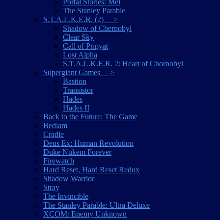
Portal Stories: Mel
The Stanley Parable
S.T.A.L.K.E.R. (2) >
Shadow of Chernobyl
Clear Sky
Call of Pripyat
Lost Alpha
S.T.A.L.K.E.R. 2: Heart of Chornobyl
Supergiant Games >
Bastion
Transistor
Hades
Hades II
Back to the Future: The Game
Bedlam
Cradle
Deus Ex: Human Revolution
Duke Nukem Forever
Firewatch
Hard Reset, Hard Reset Redux
Shadow Warrior
Stray
The Invincible
The Stanley Parable: Ultra Deluxe
XCOM: Enemy Unknown