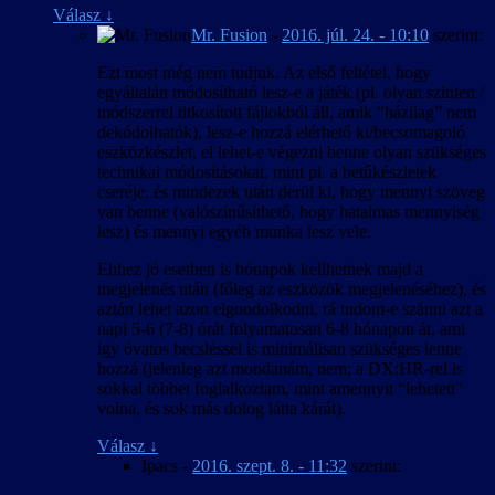
Válasz
↓
Mr. Fusion
-
2016. júl. 24. - 10:10
szerint:
Ezt most még nem tudjuk. Az első feltétel, hogy
egyáltalán módosítható lesz-e a játék (pl. olyan szinten /
módszerrel titkosított fájlokból áll, amik “házilag” nem
dekódolhatók), lesz-e hozzá elérhető ki/becsomagoló
eszközkészlet, el lehet-e végezni benne olyan szükséges
technikai módosításokat, mint pl. a betűkészletek
cseréje, és mindezek után derül ki, hogy mennyi szöveg
van benne (valószínűsíthető, hogy hatalmas mennyiség
lesz) és mennyi egyéb munka lesz vele.
Ehhez jó esetben is hónapok kellhetnek majd a
megjelenés után (főleg az eszközök megjelenéséhez), és
aztán lehet azon elgondolkodni, rá tudom-e szánni azt a
napi 5-6 (7-8) órát folyamatosan 6-8 hónapon át, ami
így óvatos becsléssel is minimálisan szükséges lenne
hozzá (jelenleg azt mondanám, nem; a DX:HR-rel is
sokkal többet foglalkoztam, mint amennyit “lehetett”
volna, és sok más dolog látta kárát).
Válasz
↓
Ipacs
-
2016. szept. 8. - 11:32
szerint: