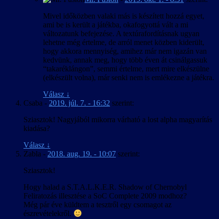
Mivel időközben valaki más is készített hozzá egyet,
ami be is került a játékba, okafogyottá vált a mi
változatunk befejezése. A textúrafordításnak ugyan
lehetne még értelme, de arról menet közben kiderült,
hogy akkora mennyiség, amihez már nem igazán van
kedvünk, annak meg, hogy több éven át csinálgassuk
“takaréklángon”, semmi értelme, mert mire elkészülne
(elkészült volna), már senki nem is emlékezne a játékra.
Válasz
↓
Csaba
-
2019. júl. 7. - 16:32
szerint:
Sziasztok! Nagyjából mikorra várható a lost alpha magyarítás
kiadása?
Válasz
↓
Zabla
-
2018. aug. 19. - 10:07
szerint:
Sziasztok!
Hogy halad a S.T.A.L.K.E.R. Shadow of Chernobyl
Feliratozás illesztése a SoC Complete 2009 modhoz?
Még pár éve küldtem a tesztről egy csomagot az
észrevételekről.