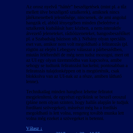
Az orosz nyelvű “háttér” beszélgetések (mint pl. a tűz
mellett ülve beszélgető sztalkerek), amiknek nincs
játékmenetbeli jelentősége, nincsenek, de ami angolul
hangzik el, abból lényegében minden (beleértve a
sztalkerek kiabálását harc közben, a nem-interaktív
átvezető jeleneteket, rádióüzeneteket, hangosbeszélőket
pl. a Szabadság bázison stb.). Néhány olyan speciális
eset van, amikor nem volt megoldható a feliratozás (pl.
rögtön az elején Lebegyev válaszai a párbeszédben,
miután felébredtél de még nem tudsz mozogni, mert ott
az UI egy olyan üzemmódba van kapcsolva, amibe
sehogy se tudtunk feliratozást hackelni; pontosabban a
feliratozás tulajdonképpen ott is megtörténik, csak
blokkolva van az UI-nak az a része, amiben látható
lenne).
Technikailag minden hanghoz lehetne feliratot
megjeleníteni, de egyrészt egyikünk se beszél oroszul
(pláne nem olyan szinten, hogy hallás alapján le tudjuk
fordítani szövegeket), másrészt még ha a fordítás
megoldható is lett volna, rengeteg tovább munka lett
volna még ezeket a szövegeket is betenni.
Válasz
↓