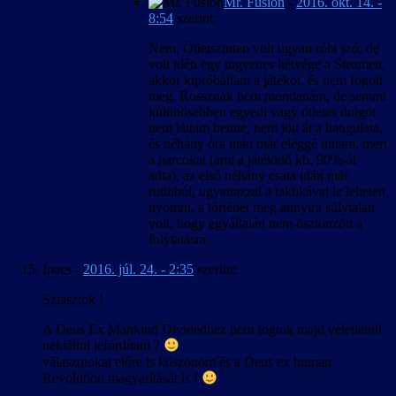
Mr. Fusion
-
2016. okt. 14. -
8:54
szerint:
Nem. Ötletszinten volt ugyan róla szó, de
volt idén egy ingyenes hétvége a Steamen,
akkor kipróbáltam a játékot, és nem fogott
meg. Rossznak nem mondanám, de semmi
különösebben egyedi vagy ötletes dolgot
nem láttam benne, nem jött át a hangulata,
és néhány óra után már eléggé untam, mert
a harcokat (ami a játékidő kb. 90%-át
adta). az első néhány csata után már
rutinból, ugyanazzal a taktikával le lehetett
nyomni, a történet meg annyira súlytalan
volt, hogy egyáltalán nem ösztönzött a
folytatásra.
Ipacs
-
2016. júl. 24. - 2:35
szerint:
Sziasztok !
A Deus Ex Mankind Dividedhez nem fogtok majd véletlenül
nekiállni lefordítani ?
válaszotokat előre is köszönöm és a Deus ex human
Revolution magyarítását is !