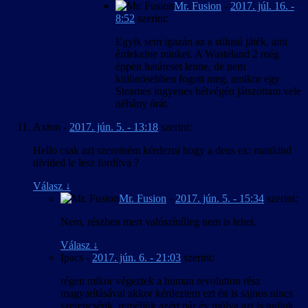
Mr. Fusion
-
2017. júl. 16. -
8:52
szerint:
Egyik sem igazán az a stílusú játék, ami
érdekelne minket. A Wasteland 2 még
éppen határeset lenne, de nem
különösebben fogott meg, amikor egy
Steames ingyenes hétvégén játszottam vele
néhány órát.
Axton
-
2017. jún. 5. - 13:18
szerint:
Hello csak azt szeretném kérdezni hogy a deus ex: mankind
divided le lesz fordítva ?
Válasz
↓
Mr. Fusion
-
2017. jún. 5. - 15:34
szerint:
Nem, részben mert valószínűleg nem is lehet.
Válasz
↓
Ipacs
-
2017. jún. 6. - 21:03
szerint:
régen mikor végeztek a human revolution rész
magyarításával akkor kérdeztem ezt én is sajnos nincs
szerencsénk ,reméljük azért pár év múlva azt is tudjuk