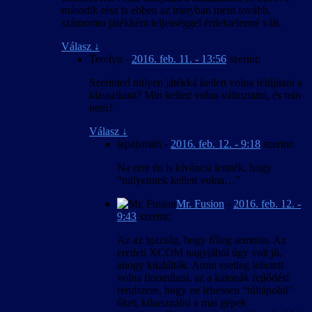
második rész is ebben az irányban ment tovább,
számomra játékként teljességgel érdektelenné vált.
Válasz
↓
Terelyn
-
2016. feb. 11. - 13:56
szerint:
Szerinted milyen játékká kellett volna felújítani a
klasszikust? Min kellett volna változtatni, és min
nem?
Válasz
↓
lapajsmith
-
2016. feb. 12. - 9:18
szerint:
Na erre én is kíváncsi lennék, hogy
“milyennek kellett volna…”
Mr. Fusion
-
2016. feb. 12. -
9:43
szerint:
Az az igazság, hogy főleg semmin. Az
eredeti XCOM nagyjából úgy volt jó,
ahogy kitalálták. Amin esetleg lehetett
volna finomítani, az a katonák fejlődési
rendszere, hogy ne lehessen “túltápolni”
őket, kihasználni a mai gépek