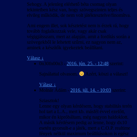
Sehogy. A jelenleg elérhető béta csomag olyan
tekintetben kész van, hogy szövegszinten teljes és
elvileg működik, de nem volt játéktesztelve/finomítva.
Ami engem illet, sok késztetést nem is érzek rá, hogy
tovább foglalkozzak vele, vagy akár csak
végigjátsszam, mert az alapján, amit a fordítás során a
szövegekből le lehetett szűrni, ez nagyon nem az,
aminek a készítők igyekeztek beállítani.
Válasz
↓
0n30fn00n3
-
2016. jún. 25. - 12:48
szerint:
Sajnálattal olvasom.
Azért, köszi a választ!
Válasz
↓
Molnár Ádám
-
2016. júl. 14. - 10:03
szerint:
Sziasztok!
Lenne egy olyan kérdésem, hogy stabilitás terén
hol tart a L.A., mert kb. másfél évvel ezelőtt,
mikor én kipróbáltam, még nagyon haldoklott.
A másik kérdésem pedig az lenne, hogy dx10
esetén gyorsult-e a játék, mert a C.O.P. realtime
fények nélkül maximum beállításokon is egész