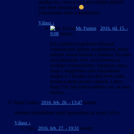
stabilan fut, viszont ezt a fent említett játékról
nem lehet elmondani
Válaszotokat előre is köszönöm!
Válasz
↓
Mr. Fusion
-
2016. júl. 15. -
9:08
szerint:
Ezt a játékkal foglalkozó fórumok
valamelyikén kellene megkérdezni, mivel
nekünk semmi közünk a játékhoz. Én soha
nem játszottam vele, nem követem az
esetleges fejleményeket, fogalmam sincs,
hogy a megjelenés utáni hónapokban
kiadott 2-3 frissítés óta eltelt évek során
történt-e bármi pozitív változás. Lehet,
hogy TSL16b jobban képben van, de nem
hiszem.
Barát Csaba
-
2016. feb. 26. - 13:47
szerint:
remélem lefordítjátok minél gyorsabban az xcom 2-őt is
Válasz
↓
Gza
-
2016. feb. 27. - 19:31
szerint: