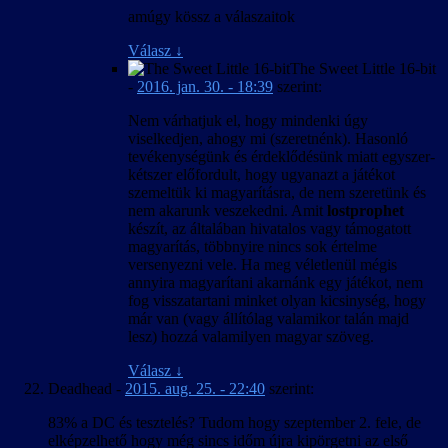
amúgy kössz a válaszaitok
Válasz
↓
The Sweet Little 16-bit
-
2016. jan. 30. - 18:39
szerint:
Nem várhatjuk el, hogy mindenki úgy
viselkedjen, ahogy mi (szeretnénk). Hasonló
tevékenységünk és érdeklődésünk miatt egyszer-
kétszer előfordult, hogy ugyanazt a játékot
szemeltük ki magyarításra, de nem szeretünk és
nem akarunk veszekedni. Amit
lostprophet
készít, az általában hivatalos vagy támogatott
magyarítás, többnyire nincs sok értelme
versenyezni vele. Ha meg véletlenül mégis
annyira magyarítani akarnánk egy játékot, nem
fog visszatartani minket olyan kicsinység, hogy
már van (vagy állítólag valamikor talán majd
lesz) hozzá valamilyen magyar szöveg.
Válasz
↓
Deadhead
-
2015. aug. 25. - 22:40
szerint:
83% a DC és tesztelés? Tudom hogy szeptember 2. fele, de
elképzelhető hogy még sincs időm újra kipörgetni az első