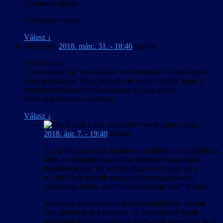
Kíváncsi vagyok.
Üdvözlettel: Zabla
Válasz
↓
Hexarius
-
2018. márc. 31. - 18:46
szerint:
Üdvözletem!
A Lost alpha “új” verziójához való fordításról érdeklődnék,
hogy hogyan áll? Vagy esetleg van valami módja, hogy a
régebbi fordítással is működjön az új Lost alpha?
Előre is köszönöm a választ!
Válasz
↓
The Sweet Little 16-bit
-
2018. ápr. 7. - 19:40
szerint:
Az új változat kicsit átrendezte a fájlokat, de továbbra is
lehet az eddigihez hasonlóan működő magyarítást
készíteni hozzá. Ez technikailag kész is van, de a
v1.4002-höz készült magyarításcsomagból az új
szerkezetet elérni „nem felhasználónak való” feladat.
Minthogy a részletes hibajelentésünkből kb. semmit
sem javítottak ki a készítők, és még egy-két újabb
meggondolatlan rongálást is elkövettek (gondolok itt pl.