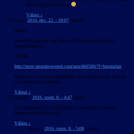
majd magyarul játszani
Válasz
↓
John
-
2016. dec. 22. - 18:07
szerint:
Helló!
Szeretnék ajánlani egy játékot, hátha kedvet kaptok a
magyarításásra:
35MM
http://store.steampowered.com/app/466500/?l=hungarian
Elvileg 3-4 óra alatt végigvihető, nem hiszem hogy annyira
sok szöveg lenne benne..
Válasz
↓
experto
-
2016. szept. 8. - 4:47
szerint:
Egy kérdésem lenne még hogy a meglepetés projektbe
nagyon sok szöveg volt?
Válasz
↓
experto
-
2016. szept. 8. - 5:00
szerint: