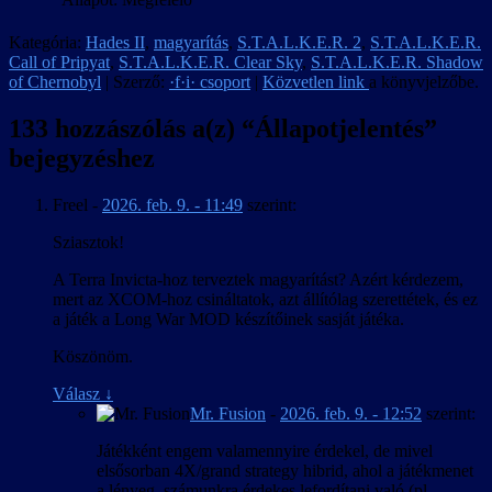
Kategória:
Hades II
,
magyarítás
,
S.T.A.L.K.E.R. 2
,
S.T.A.L.K.E.R.
Call of Pripyat
,
S.T.A.L.K.E.R. Clear Sky
,
S.T.A.L.K.E.R. Shadow
of Chernobyl
| Szerző:
·f·i· csoport
|
Közvetlen link
a könyvjelzőbe.
133 hozzászólás a(z) “
Állapotjelentés
”
bejegyzéshez
Freel
-
2026. feb. 9. - 11:49
szerint:
Sziasztok!
A Terra Invicta-hoz terveztek magyarítást? Azért kérdezem,
mert az XCOM-hoz csináltatok, azt állítólag szerettétek, és ez
a játék a Long War MOD készítőinek sasját játéka.
Köszönöm.
Válasz
↓
Mr. Fusion
-
2026. feb. 9. - 12:52
szerint:
Játékként engem valamennyire érdekel, de mivel
elsősorban 4X/grand strategy hibrid, ahol a játékmenet
a lényeg, számunkra érdekes lefordítani való (pl.