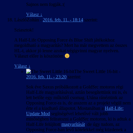
Sajnos nem fogják.:(
Válasz
↓
LászlóZoltán
-
2016. feb. 11. - 18:14
szerint:
Sziasztok!
A Half-Life Opposing Force és Blue Shift játékokhoz
megoldható a magyarítás? Mert ha már megvettem az összes
HL-t, akkor jó lenne azokat végigvinni magyar nyelven.
Választ előre is köszönöm
Válasz
↓
The Sweet Little 16-bit
-
2016. feb. 11. - 23:20
szerint:
Sok éve Saxus próbálkozott a GoldSrc motoros régi
Half-Life magyarításával, aztán besegítettünk mi is, és
lett belőle egy működő csomag. Utána ránéztünk az
Opposing Force-ra is, de asszem az a projekt végül nem
érte el a kiadható állapotot. Mostanában a
Half-Life:
Update Mod
segítségével lehetővé vált jobb
minőségben feliratozni a GoldSrc motoron, ki is adtuk a
Half-Life felújított
magyarítását
, de úgy tudom, az
Opposing Force-ban levő kötelekkel még küzdenek a