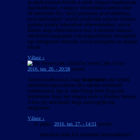
az egyik biztosan készül, a másik, hogyan fogalmazzak
diplomatikusan, a magyar viszonyokhoz képest kissé
túl optimistán áll a “profi színésszel, profi stúdióban,
profi minőségben” tervből eredő több százezer forintos
gyártási költség fedezetének előteremtéséhez, szóval
kétlem, hogy abból bármi is lesz. A kérdésre válaszul:
mindketten megkapták a mi magyarításunk szövegének
egy átdolgozott változatát, szóval lényegében az alapján
készül.
Válasz
↓
The Sweet Little 16-bit
-
2016. jan. 26. - 20:58
szerint:
Annyit tennék hozzá, hogy
lostprophet
(aki velünk
ellentétben kapcsolatban áll a rakétán közlekedő
vaddisznóval, úgy is, mint Flying Wild Hog) már
bejelentette, hogy lesz magyar nyelv a Shadow Warrior
2-ben, így nem kizárt, hogy azzal együtt fog
megjelenni.
Válasz
↓
pinki
-
2016. jan. 27. - 14:51
szerint:
életcélnak tűzte ki h mindenbe belerondítcson?