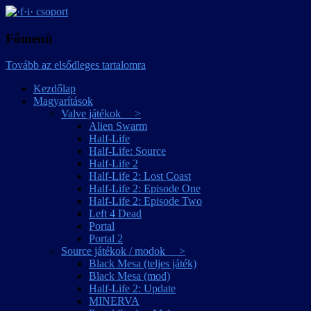
játékmagyarítások
·f·i· csoport
Főmenü
Tovább az elsődleges tartalomra
Kezdőlap
Magyarítások
Valve játékok >
Alien Swarm
Half-Life
Half-Life: Source
Half-Life 2
Half-Life 2: Lost Coast
Half-Life 2: Episode One
Half-Life 2: Episode Two
Left 4 Dead
Portal
Portal 2
Source játékok / modok >
Black Mesa (teljes játék)
Black Mesa (mod)
Half-Life 2: Update
MINERVA