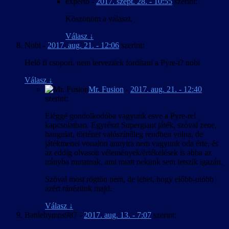
experto
-
2017. szept. 28. - 10:55
szerint:
Köszönöm a választ.
Válasz
↓
Nobi
-
2017. aug. 21. - 12:06
szerint:
Heló fi csoport, nem tervezitek fordítani a Pyre-t? nobi
Válasz
↓
Mr. Fusion
-
2017. aug. 21. - 12:40
szerint:
Eléggé gondolkodóba vagyunk esve a Pyre-rel
kapcsolatban. Egyrészt Supergiant játék, szóval zene,
hangulat, történet valószínűleg rendben volna, de
játékmenet vonalon annyira nem vagyunk oda érte, és
az eddig olvasott vélemények/értékelések is abba az
irányba mutatnak, ami miatt nekünk sem tetszik igazán.
Szóval most rögtön nem, de lehet, hogy előbb-utóbb
azért ránézünk majd.
Válasz
↓
Battlehymns987
-
2017. aug. 13. - 7:07
szerint: