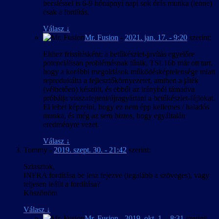
becsléssel is 6-9 hónapnyi napi sok órás munka (lenne)
csak a fordítás.
Válasz
↓
Mr. Fusion
-
2021. jan. 17. - 9:20
szerint:
Ehhez frissítésként: a betűkészlet-javítás egyelőre
potenciálisan problémásnak tűnik, TSL16b már ott tart,
hogy a korábbi megoldások működésképtelensége miatt
reprodukálta a fejlesztőkörnyezetet, amiben a játék
(vélhetően) készült, és ebből az irányból támadva
próbálja visszafejteni/újragyártani a betűkészlet-fájlokat.
El lehet képzelni, hogy ez nem épp kellemes / haladós
munka, és még az sem biztos, hogy egyáltalán
eredményre vezet.
Válasz
↓
Tommy
-
2019. szept. 30. - 21:42
szerint:
Sziasztok,
INFRA fordítása be lesz fejezve (legalább a szöveges), vagy
teljesen leállt a fordítása?
Köszönöm
Válasz
↓
Mr. Fusion
-
2019. okt. 1. - 8:31
szerint: