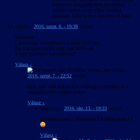
halasztom amíg kész nem lesz hozzá
minden szépen,hogy teljes élményt
nyújtson. Előre is ezer köszönet és hála!
experto
-
2016. szept. 6. - 19:38
szerint:
Sziasztok
Látom hogy a meglepetés projekt 90% van.
Pár hónappal ezelőtt még csak 80% volt.
Végül tényleg el fog készülni?
Válasz
↓
The Sweet Little 16-bit
-
2016. szept. 7. - 22:52
szerint:
Igen, már csak nekem kell valahogy a tesztelés és a
telepítőkészítés végére érnem.
Válasz
↓
Sagitairon
-
2016. okt. 13. - 19:33
szerint:
Gondolom nem a Wasteland 2 a titkor project ?
Válasz
↓