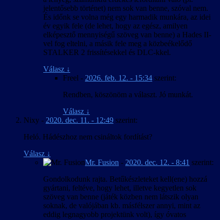
jelentősebb történet) nem sok van benne, szóval nem.
És időnk se volna még egy harmadik munkára, az idei
év egyik fele (de lehet, hogy az egész, amilyen
elképesztő mennyiségű szöveg van benne) a Hades II-
vel fog eltelni, a másik fele meg a közbeékelődő
STALKER 2 frissítésekkel és DLC-kkel.
Válasz
↓
Freel
-
2026. feb. 12. - 15:34
szerint:
Rendben, köszönöm a választ. Jó munkát.
Válasz
↓
Nixy
-
2020. dec. 11. - 12:49
szerint:
Heló. Hádészhoz nem csináltok fordítást?
Válasz
↓
Mr. Fusion
-
2020. dec. 12. - 8:41
szerint:
Gondolkodunk rajta. Betűkészleteket kell(ene) hozzá
gyártani, feltéve, hogy lehet, illetve kegyetlen sok
szöveg van benne (játék közben nem látszik olyan
soknak, de valójában kb. másfélszer annyi, mint az
eddig legnagyobb projektünk volt), így óvatos