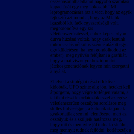
összehasonlíthatatlanul nagyobb számítási
kapacitását egy még “okosabb” MI
leprogramozására (az a vicc, hogy az egyik
fejlesztő azt mondta, hogy az MI-jük
igazából kb. faék egyszerűségű volt,
megbolondítva egy kis
véletlenszerűsítéssel, ehhez képest olyan
durva húzásai voltak, hogy csak lestünk,
mikor csalás nélkül is szénné alázott egy-
egy küldetésen, ha nem gondolkodott az
ember), meg nyilván felújítani a grafikát,
hogy a mai viszonyokhoz idomított
játékosgenerációnak legyen min csorgatni
a nyálát.
Ehelyett a stratégiai részt effektíve
kidobták, UFO szinte alig jön, heteket kell
átpörgetni, hogy végre történjen valami, a
taktikai részt lekorlátozták ezzel az egész
véletlenszerűen osztályba sorolásos meg
skilles hülyeséggel, a katonák statjainak
gyakorlatilag semmi jelentősége, mert az
osztályuk és a skilljeik határozza meg,
hogy mit és mennyire jól tudnak csinálni,
meg mennyit tudnak fejlődni, korlátozták a