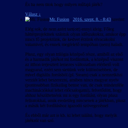
És ha nem titok hogy milyen műfajú játék?
Válasz
↓
Mr. Fusion
-
2016. szept. 8. - 8:43
szerint:
Elég sok, de nem azért tart(ott) ennyi ideig. Főleg
háttérprojektnek szántuk olyan időszakokra, amikor épp
nincs fő projektünk, de kedvet érzünk elvacakolni
valamivel, és ennek megfelelő tempóban (nem) haladt.
Plusz, egy olyan trilógia középső része, amiből az első
és a harmadik játékot mi fordítottuk, a középső viszont
az itthon terjesztett lemezes változatban elérhető volt
magyarul, ezért sem siettünk vele különösebben, de
mivel digitális forrásból (pl. Steam) csak a nemzetközi
verziót lehet beszerezni, amiben nincs magyar nyelv
(pontosabban fizikailag benne van, de csak mindenféle
machinációkkal lehet előcsalogatni), felvetődött, hogy
ahhoz készíthetnénk mi is egy fordítást, olyan plusz
feliratokkal, amik eredetileg nincsenek a játékban, plusz
a másik két fordításhoz igazodó szövegezéssel
És ebből már azt is kb. ki lehet találni, hogy melyik
játékról van szó.