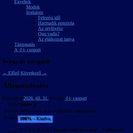
Egyebek
Modok
Irodalom
Felezési idő
Harmadik episztola
Az orvlövész
Quo vadis?
Az elátkozott tanya
Támogatás
A ·f·i· csoport
Bejegyzés navigáció
←
Előző
Következő
→
Állapotjelentés
Közzétéve
2026. júl. 31.
Szerző:
·f·i· csoport
Játék:
Hades II
Projekt:
Játékszöveg és kezelőfelület magyarítása.
Állapot:
100%
– Kiadva.
S.T.A.L.K.E.R.: Shadow of Chornobyl – Enhanced
Játék: