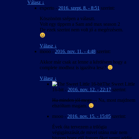
Válasz
↓
experto
-
2016. szept. 8. - 8:51
szerint:
Köszönöm szépen a választ.
Volt egy tippem a Sam and max season 2
De ezek szerint nem volt jó a megérzésem.
Válasz
↓
mooo
-
2016. nov. 11. - 4:48
szerint:
Akkor már csak az lenne a kérdésem hogy a
complete modhoz is igazítva lesz?
Válasz
↓
The Sweet Little
16-bit
-
2016. nov. 12. - 22:17
szerint:
Ha minden jól megy…
Na, most majdnem
elszóltam magam.
mooo
-
2016. nov. 15. - 15:05
szerint:
Évek óta tervezem a trilógia
végigjátszását,de mivel utána már nem
hiszem hogy elő fogom őket venni addíg