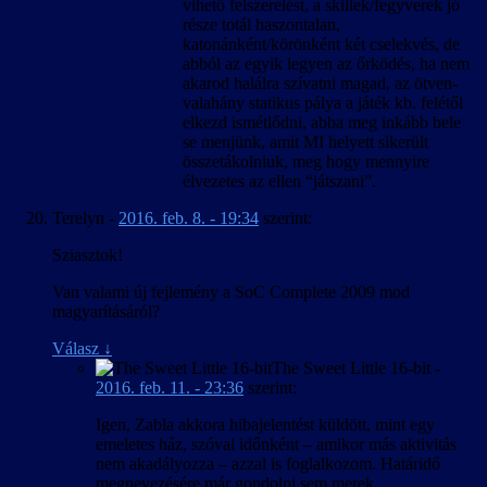
vihető felszerelést, a skillek/fegyverek jó
része totál haszontalan,
katonánként/körönként két cselekvés, de
abból az egyik legyen az őrködés, ha nem
akarod halálra szívatni magad, az ötven-
valahány statikus pálya a játék kb. felétől
elkezd ismétlődni, abba meg inkább bele
se menjünk, amit MI helyett sikerült
összetákolniuk, meg hogy mennyire
élvezetes az ellen “játszani”.
Terelyn
-
2016. feb. 8. - 19:34
szerint:
Sziasztok!
Van valami új fejlemény a SoC Complete 2009 mod
magyarításáról?
Válasz
↓
The Sweet Little 16-bit
-
2016. feb. 11. - 23:36
szerint:
Igen, Zabla akkora hibajelentést küldött, mint egy
emeletes ház, szóval időnként – amikor más aktivitás
nem akadályozza – azzal is foglalkozom. Határidő
megnevezésére már gondolni sem merek.