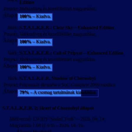
Edition
Projekt:
Játékszöveg és kezelőfelület magyarítása.
Állapot:
100%
– Kiadva.
Játék:
S.T.A.L.K.E.R.: Clear Sky – Enhanced Edition
Projekt:
Játékszöveg és kezelőfelület magyarítása.
Állapot:
100%
– Kiadva.
Játék:
S.T.A.L.K.E.R.: Call of Pripyat – Enhanced Edition
Projekt:
Játékszöveg és kezelőfelület magyarítása.
Állapot:
100%
– Kiadva.
Játék:
S.T.A.L.K.E.R. Shadow of Chernobyl
Projekt:
Feliratozás illesztése a SoC Complete 2009 modhoz
Állapot:
79%
– A csomag tartalmának kialakítása.
S.T.A.L.K.E.R. 2: Heart of Chornobyl állapot
Játékverzió:
1.9.0(?) “Sealed Truth” – 2026. 04. 14.
Magyarítás:
1.08 (1.9.0) – 2026. 04. 19.
Állapot:
Megfelelő