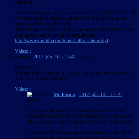
Sziasztok
Nemtudom hogyan álltok a modokhoz, de a STALKER: Call
of Chernobyl egy nagyon igéretes és kifinomult mod, nem
ártana hozzá magyarítás sem.
Tudom,hogy az ember elfoglalt, ha nem is készül hozzá soha
magyarítás azért vessetek rá pár pillantást:
http://www.moddb.com/mods/call-of-chernobyl
Válasz
↓
experto
-
2017. jún. 10. - 15:41
szerint:
sziasztok
Várható tőletek még ha más nem is de indie játékok fordítása
vagy már visszavonultatok?
Válasz
↓
Mr. Fusion
-
2017. jún. 10. - 17:19
szerint:
Van ugyan néhány dolog, amin gondolkodunk már
rövidebb-hosszabb ideje, de mindegyiknél van valami
olyan tényező, ami érezhetően csökkenti a lelkesedést.
Másik probléma, hogy egyre kevesebb az olyan játék,
amihez egyáltalán hozzá lehet nyúlni, már az indie-k