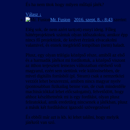
És ha nem titok hogy milyen műfajú játék?
Válasz
↓
Mr. Fusion
-
2016. szept. 8. - 8:43
szerint:
Elég sok, de nem azért tart(ott) ennyi ideig. Főleg
háttérprojektnek szántuk olyan időszakokra, amikor épp
nincs fő projektünk, de kedvet érzünk elvacakolni
valamivel, és ennek megfelelő tempóban (nem) haladt.
Plusz, egy olyan trilógia középső része, amiből az első
és a harmadik játékot mi fordítottuk, a középső viszont
az itthon terjesztett lemezes változatban elérhető volt
magyarul, ezért sem siettünk vele különösebben, de
mivel digitális forrásból (pl. Steam) csak a nemzetközi
verziót lehet beszerezni, amiben nincs magyar nyelv
(pontosabban fizikailag benne van, de csak mindenféle
machinációkkal lehet előcsalogatni), felvetődött, hogy
ahhoz készíthetnénk mi is egy fordítást, olyan plusz
feliratokkal, amik eredetileg nincsenek a játékban, plusz
a másik két fordításhoz igazodó szövegezéssel
És ebből már azt is kb. ki lehet találni, hogy melyik
játékról van szó.