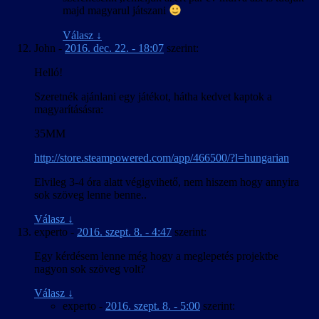
majd magyarul játszani
Válasz
↓
John
-
2016. dec. 22. - 18:07
szerint:
Helló!
Szeretnék ajánlani egy játékot, hátha kedvet kaptok a
magyarításásra:
35MM
http://store.steampowered.com/app/466500/?l=hungarian
Elvileg 3-4 óra alatt végigvihető, nem hiszem hogy annyira
sok szöveg lenne benne..
Válasz
↓
experto
-
2016. szept. 8. - 4:47
szerint:
Egy kérdésem lenne még hogy a meglepetés projektbe
nagyon sok szöveg volt?
Válasz
↓
experto
-
2016. szept. 8. - 5:00
szerint: