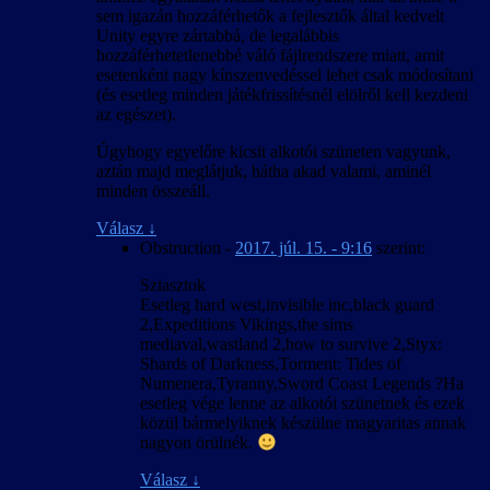
sem igazán hozzáférhetők a fejlesztők által kedvelt
Unity egyre zártabbá, de legalábbis
hozzáférhetetlenebbé váló fájlrendszere miatt, amit
esetenként nagy kínszenvedéssel lehet csak módosítani
(és esetleg minden játékfrissítésnél elölről kell kezdeni
az egészet).
Úgyhogy egyelőre kicsit alkotói szüneten vagyunk,
aztán majd meglátjuk, hátha akad valami, aminél
minden összeáll.
Válasz
↓
Obstruction
-
2017. júl. 15. - 9:16
szerint:
Sziasztok
Esetleg hard west,invisible inc,black guard
2,Expeditions Vikings,the sims
mediaval,wastland 2,how to survive 2,Styx:
Shards of Darkness,Torment: Tides of
Numenera,Tyranny,Sword Coast Legends ?Ha
esetleg vége lenne az alkotói szünetnek és ezek
közül bármelyiknek készülne magyaritas annak
nagyon örülnék.
Válasz
↓