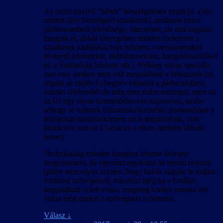
Az orosz nyelvű “háttér” beszélgetések (mint pl. a tűz
mellett ülve beszélgető sztalkerek), amiknek nincs
játékmenetbeli jelentősége, nincsenek, de ami angolul
hangzik el, abból lényegében minden (beleértve a
sztalkerek kiabálását harc közben, a nem-interaktív
átvezető jeleneteket, rádióüzeneteket, hangosbeszélőket
pl. a Szabadság bázison stb.). Néhány olyan speciális
eset van, amikor nem volt megoldható a feliratozás (pl.
rögtön az elején Lebegyev válaszai a párbeszédben,
miután felébredtél de még nem tudsz mozogni, mert ott
az UI egy olyan üzemmódba van kapcsolva, amibe
sehogy se tudtunk feliratozást hackelni; pontosabban a
feliratozás tulajdonképpen ott is megtörténik, csak
blokkolva van az UI-nak az a része, amiben látható
lenne).
Technikailag minden hanghoz lehetne feliratot
megjeleníteni, de egyrészt egyikünk se beszél oroszul
(pláne nem olyan szinten, hogy hallás alapján le tudjuk
fordítani szövegeket), másrészt még ha a fordítás
megoldható is lett volna, rengeteg tovább munka lett
volna még ezeket a szövegeket is betenni.
Válasz
↓