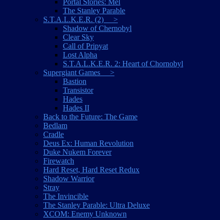
Portal Stories: Mel
The Stanley Parable
S.T.A.L.K.E.R. (2) >
Shadow of Chernobyl
Clear Sky
Call of Pripyat
Lost Alpha
S.T.A.L.K.E.R. 2: Heart of Chornobyl
Supergiant Games >
Bastion
Transistor
Hades
Hades II
Back to the Future: The Game
Bedlam
Cradle
Deus Ex: Human Revolution
Duke Nukem Forever
Firewatch
Hard Reset, Hard Reset Redux
Shadow Warrior
Stray
The Invincible
The Stanley Parable: Ultra Deluxe
XCOM: Enemy Unknown