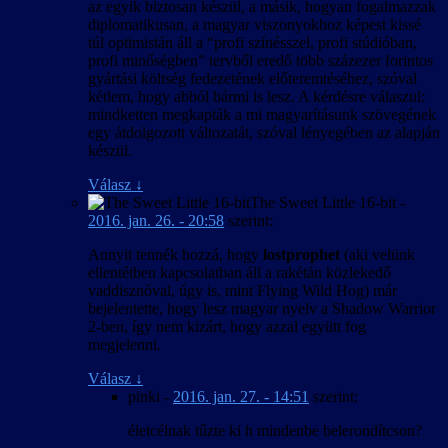
az egyik biztosan készül, a másik, hogyan fogalmazzak
diplomatikusan, a magyar viszonyokhoz képest kissé
túl optimistán áll a “profi színésszel, profi stúdióban,
profi minőségben” tervből eredő több százezer forintos
gyártási költség fedezetének előteremtéséhez, szóval
kétlem, hogy abból bármi is lesz. A kérdésre válaszul:
mindketten megkapták a mi magyarításunk szövegének
egy átdolgozott változatát, szóval lényegében az alapján
készül.
Válasz
↓
The Sweet Little 16-bit
-
2016. jan. 26. - 20:58
szerint:
Annyit tennék hozzá, hogy
lostprophet
(aki velünk
ellentétben kapcsolatban áll a rakétán közlekedő
vaddisznóval, úgy is, mint Flying Wild Hog) már
bejelentette, hogy lesz magyar nyelv a Shadow Warrior
2-ben, így nem kizárt, hogy azzal együtt fog
megjelenni.
Válasz
↓
pinki
-
2016. jan. 27. - 14:51
szerint:
életcélnak tűzte ki h mindenbe belerondítcson?