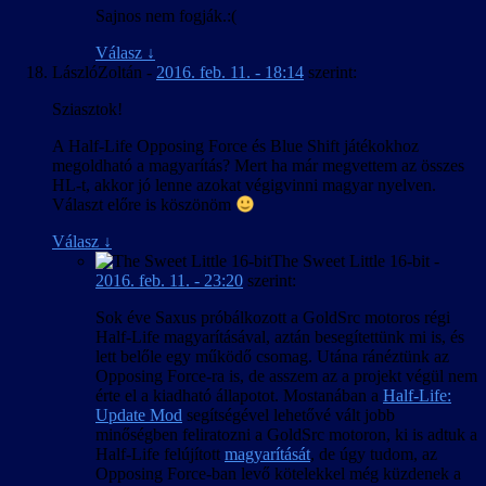
Sajnos nem fogják.:(
Válasz
↓
LászlóZoltán
-
2016. feb. 11. - 18:14
szerint:
Sziasztok!
A Half-Life Opposing Force és Blue Shift játékokhoz
megoldható a magyarítás? Mert ha már megvettem az összes
HL-t, akkor jó lenne azokat végigvinni magyar nyelven.
Választ előre is köszönöm
Válasz
↓
The Sweet Little 16-bit
-
2016. feb. 11. - 23:20
szerint:
Sok éve Saxus próbálkozott a GoldSrc motoros régi
Half-Life magyarításával, aztán besegítettünk mi is, és
lett belőle egy működő csomag. Utána ránéztünk az
Opposing Force-ra is, de asszem az a projekt végül nem
érte el a kiadható állapotot. Mostanában a
Half-Life:
Update Mod
segítségével lehetővé vált jobb
minőségben feliratozni a GoldSrc motoron, ki is adtuk a
Half-Life felújított
magyarítását
, de úgy tudom, az
Opposing Force-ban levő kötelekkel még küzdenek a