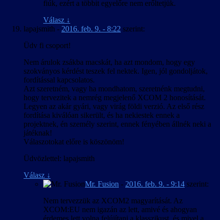
fiúk, ezért a többit egyelőre nem erőltetjük.
Válasz
↓
lapajsmith
-
2016. feb. 9. - 8:22
szerint:
Üdv fi csoport!
Nem árulok zsákba macskát, ha azt mondom, hogy egy
szokványos kérdést teszek fel nektek. Igen, jól gondoljátok,
fordítással kapcsolatos.
Azt szeretném, vagy ha mondhatom, szeretnénk megtudni,
hogy tervezitek a nemrég megjelenő XCOM 2 honosítását.
Legyen az akár gyári, vagy virág földi verzió. Az első rész
fordítása kiválóan sikerült, és ha nekiestek ennek a
projektnek, én személy szerint, ennek fényében állnék neki a
játéknak!
Válaszotokat előre is köszönöm!
Üdvözlettel: lapajsmith
Válasz
↓
Mr. Fusion
-
2016. feb. 9. - 9:14
szerint:
Nem tervezzük az XCOM2 magyarítását. Az
XCOM:EU nem igazán az lett, amivé és ahogyan
érdemes lett volna felújítani a klasszikust, és mivel a