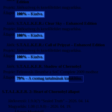
Edition
Projekt:
Játékszöveg és kezelőfelület magyarítása.
Állapot:
100%
– Kiadva.
Játék:
S.T.A.L.K.E.R.: Clear Sky – Enhanced Edition
Projekt:
Játékszöveg és kezelőfelület magyarítása.
Állapot:
100%
– Kiadva.
Játék:
S.T.A.L.K.E.R.: Call of Pripyat – Enhanced Edition
Projekt:
Játékszöveg és kezelőfelület magyarítása.
Állapot:
100%
– Kiadva.
Játék:
S.T.A.L.K.E.R. Shadow of Chernobyl
Projekt:
Feliratozás illesztése a SoC Complete 2009 modhoz
Állapot:
79%
– A csomag tartalmának kialakítása.
S.T.A.L.K.E.R. 2: Heart of Chornobyl állapot
Játékverzió:
1.9.0(?) “Sealed Truth” – 2026. 04. 14.
Magyarítás:
1.08 (1.9.0) – 2026. 04. 19.
Állapot:
Megfelelő