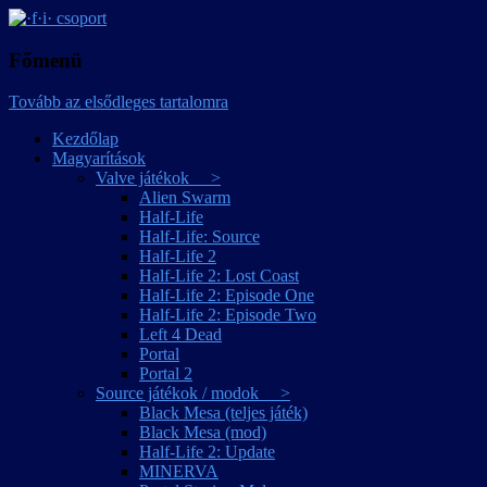
játékmagyarítások
·f·i· csoport
Főmenü
Tovább az elsődleges tartalomra
Kezdőlap
Magyarítások
Valve játékok >
Alien Swarm
Half-Life
Half-Life: Source
Half-Life 2
Half-Life 2: Lost Coast
Half-Life 2: Episode One
Half-Life 2: Episode Two
Left 4 Dead
Portal
Portal 2
Source játékok / modok >
Black Mesa (teljes játék)
Black Mesa (mod)
Half-Life 2: Update
MINERVA