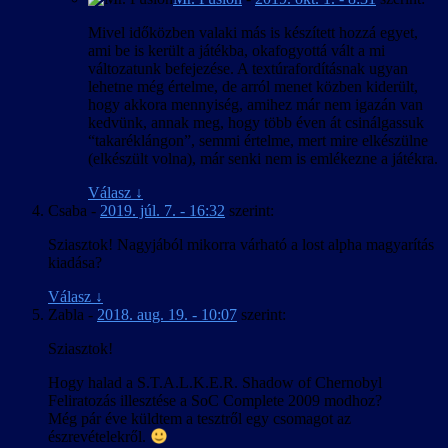
Mivel időközben valaki más is készített hozzá egyet,
ami be is került a játékba, okafogyottá vált a mi
változatunk befejezése. A textúrafordításnak ugyan
lehetne még értelme, de arról menet közben kiderült,
hogy akkora mennyiség, amihez már nem igazán van
kedvünk, annak meg, hogy több éven át csinálgassuk
“takaréklángon”, semmi értelme, mert mire elkészülne
(elkészült volna), már senki nem is emlékezne a játékra.
Válasz
↓
Csaba
-
2019. júl. 7. - 16:32
szerint:
Sziasztok! Nagyjából mikorra várható a lost alpha magyarítás
kiadása?
Válasz
↓
Zabla
-
2018. aug. 19. - 10:07
szerint:
Sziasztok!
Hogy halad a S.T.A.L.K.E.R. Shadow of Chernobyl
Feliratozás illesztése a SoC Complete 2009 modhoz?
Még pár éve küldtem a tesztről egy csomagot az
észrevételekről.