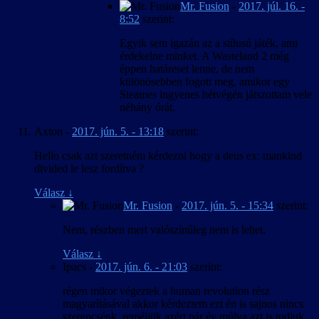
Mr. Fusion
-
2017. júl. 16. -
8:52
szerint:
Egyik sem igazán az a stílusú játék, ami
érdekelne minket. A Wasteland 2 még
éppen határeset lenne, de nem
különösebben fogott meg, amikor egy
Steames ingyenes hétvégén játszottam vele
néhány órát.
Axton
-
2017. jún. 5. - 13:18
szerint:
Hello csak azt szeretném kérdezni hogy a deus ex: mankind
divided le lesz fordítva ?
Válasz
↓
Mr. Fusion
-
2017. jún. 5. - 15:34
szerint:
Nem, részben mert valószínűleg nem is lehet.
Válasz
↓
Ipacs
-
2017. jún. 6. - 21:03
szerint:
régen mikor végeztek a human revolution rész
magyarításával akkor kérdeztem ezt én is sajnos nincs
szerencsénk ,reméljük azért pár év múlva azt is tudjuk