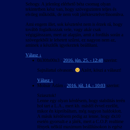
Sehogy. A jelenleg elérhető béta csomag olyan
tekintetben kész van, hogy szövegszinten teljes és
elvileg működik, de nem volt játéktesztelve/finomítva.
Ami engem illet, sok késztetést nem is érzek rá, hogy
tovább foglalkozzak vele, vagy akár csak
végigjátsszam, mert az alapján, amit a fordítás során a
szövegekből le lehetett szűrni, ez nagyon nem az,
aminek a készítők igyekeztek beállítani.
Válasz
↓
0n30fn00n3
-
2016. jún. 25. - 12:48
szerint:
Sajnálattal olvasom.
Azért, köszi a választ!
Válasz
↓
Molnár Ádám
-
2016. júl. 14. - 10:03
szerint:
Sziasztok!
Lenne egy olyan kérdésem, hogy stabilitás terén
hol tart a L.A., mert kb. másfél évvel ezelőtt,
mikor én kipróbáltam, még nagyon haldoklott.
A másik kérdésem pedig az lenne, hogy dx10
esetén gyorsult-e a játék, mert a C.O.P. realtime
fények nélkül maximum beállításokon is egész