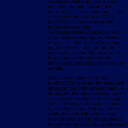
összehasonlíthatatlanul nagyobb számítási
kapacitását egy még “okosabb” MI
leprogramozására (az a vicc, hogy az egyik
fejlesztő azt mondta, hogy az MI-jük
igazából kb. faék egyszerűségű volt,
megbolondítva egy kis
véletlenszerűsítéssel, ehhez képest olyan
durva húzásai voltak, hogy csak lestünk,
mikor csalás nélkül is szénné alázott egy-
egy küldetésen, ha nem gondolkodott az
ember), meg nyilván felújítani a grafikát,
hogy a mai viszonyokhoz idomított
játékosgenerációnak legyen min csorgatni
a nyálát.
Ehelyett a stratégiai részt effektíve
kidobták, UFO szinte alig jön, heteket kell
átpörgetni, hogy végre történjen valami, a
taktikai részt lekorlátozták ezzel az egész
véletlenszerűen osztályba sorolásos meg
skilles hülyeséggel, a katonák statjainak
gyakorlatilag semmi jelentősége, mert az
osztályuk és a skilljeik határozza meg,
hogy mit és mennyire jól tudnak csinálni,
meg mennyit tudnak fejlődni, korlátozták a