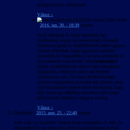
amúgy kössz a válaszaitok
Válasz
↓
The Sweet Little 16-bit
-
2016. jan. 30. - 18:39
szerint:
Nem várhatjuk el, hogy mindenki úgy
viselkedjen, ahogy mi (szeretnénk). Hasonló
tevékenységünk és érdeklődésünk miatt egyszer-
kétszer előfordult, hogy ugyanazt a játékot
szemeltük ki magyarításra, de nem szeretünk és
nem akarunk veszekedni. Amit
lostprophet
készít, az általában hivatalos vagy támogatott
magyarítás, többnyire nincs sok értelme
versenyezni vele. Ha meg véletlenül mégis
annyira magyarítani akarnánk egy játékot, nem
fog visszatartani minket olyan kicsinység, hogy
már van (vagy állítólag valamikor talán majd
lesz) hozzá valamilyen magyar szöveg.
Válasz
↓
Deadhead
-
2015. aug. 25. - 22:40
szerint:
83% a DC és tesztelés? Tudom hogy szeptember 2. fele, de
elképzelhető hogy még sincs időm újra kipörgetni az első