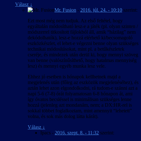
Válasz
↓
Mr. Fusion
-
2016. júl. 24. - 10:10
szerint:
Ezt most még nem tudjuk. Az első feltétel, hogy
egyáltalán módosítható lesz-e a játék (pl. olyan szinten /
módszerrel titkosított fájlokból áll, amik “házilag” nem
dekódolhatók), lesz-e hozzá elérhető ki/becsomagoló
eszközkészlet, el lehet-e végezni benne olyan szükséges
technikai módosításokat, mint pl. a betűkészletek
cseréje, és mindezek után derül ki, hogy mennyi szöveg
van benne (valószínűsíthető, hogy hatalmas mennyiség
lesz) és mennyi egyéb munka lesz vele.
Ehhez jó esetben is hónapok kellhetnek majd a
megjelenés után (főleg az eszközök megjelenéséhez), és
aztán lehet azon elgondolkodni, rá tudom-e szánni azt a
napi 5-6 (7-8) órát folyamatosan 6-8 hónapon át, ami
így óvatos becsléssel is minimálisan szükséges lenne
hozzá (jelenleg azt mondanám, nem; a DX:HR-rel is
sokkal többet foglalkoztam, mint amennyit “lehetett”
volna, és sok más dolog látta kárát).
Válasz
↓
Ipacs
-
2016. szept. 8. - 11:32
szerint: