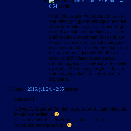
Mr. Fusion
-
2016. okt. 14. -
8:54
szerint:
Nem. Ötletszinten volt ugyan róla szó, de
volt idén egy ingyenes hétvége a Steamen,
akkor kipróbáltam a játékot, és nem fogott
meg. Rossznak nem mondanám, de semmi
különösebben egyedi vagy ötletes dolgot
nem láttam benne, nem jött át a hangulata,
és néhány óra után már eléggé untam, mert
a harcokat (ami a játékidő kb. 90%-át
adta). az első néhány csata után már
rutinból, ugyanazzal a taktikával le lehetett
nyomni, a történet meg annyira súlytalan
volt, hogy egyáltalán nem ösztönzött a
folytatásra.
Ipacs
-
2016. júl. 24. - 2:35
szerint:
Sziasztok !
A Deus Ex Mankind Dividedhez nem fogtok majd véletlenül
nekiállni lefordítani ?
válaszotokat előre is köszönöm és a Deus ex human
Revolution magyarítását is !