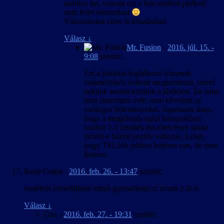
stabilan fut, viszont ezt a fent említett játékról
nem lehet elmondani
Válaszotokat előre is köszönöm!
Válasz
↓
Mr. Fusion
-
2016. júl. 15. -
9:08
szerint:
Ezt a játékkal foglalkozó fórumok
valamelyikén kellene megkérdezni, mivel
nekünk semmi közünk a játékhoz. Én soha
nem játszottam vele, nem követem az
esetleges fejleményeket, fogalmam sincs,
hogy a megjelenés utáni hónapokban
kiadott 2-3 frissítés óta eltelt évek során
történt-e bármi pozitív változás. Lehet,
hogy TSL16b jobban képben van, de nem
hiszem.
Barát Csaba
-
2016. feb. 26. - 13:47
szerint:
remélem lefordítjátok minél gyorsabban az xcom 2-őt is
Válasz
↓
Gza
-
2016. feb. 27. - 19:31
szerint: