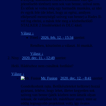
jelentősebb történet) nem sok van benne, szóval nem.
És időnk se volna még egy harmadik munkára, az idei
év egyik fele (de lehet, hogy az egész, amilyen
elképesztő mennyiségű szöveg van benne) a Hades II-
vel fog eltelni, a másik fele meg a közbeékelődő
STALKER 2 frissítésekkel és DLC-kkel.
Válasz
↓
Freel
-
2026. feb. 12. - 15:34
szerint:
Rendben, köszönöm a választ. Jó munkát.
Válasz
↓
Nixy
-
2020. dec. 11. - 12:49
szerint:
Heló. Hádészhoz nem csináltok fordítást?
Válasz
↓
Mr. Fusion
-
2020. dec. 12. - 8:41
szerint:
Gondolkodunk rajta. Betűkészleteket kell(ene) hozzá
gyártani, feltéve, hogy lehet, illetve kegyetlen sok
szöveg van benne (játék közben nem látszik olyan
soknak, de valójában kb. másfélszer annyi, mint az
eddig legnagyobb projektünk volt), így óvatos