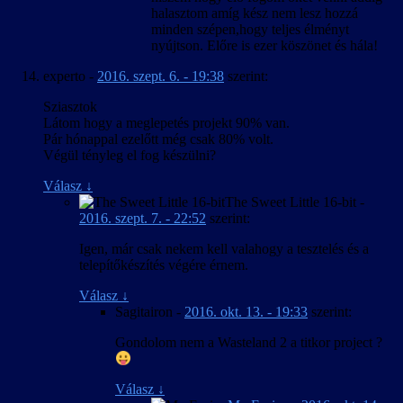
halasztom amíg kész nem lesz hozzá
minden szépen,hogy teljes élményt
nyújtson. Előre is ezer köszönet és hála!
experto
-
2016. szept. 6. - 19:38
szerint:
Sziasztok
Látom hogy a meglepetés projekt 90% van.
Pár hónappal ezelőtt még csak 80% volt.
Végül tényleg el fog készülni?
Válasz
↓
The Sweet Little 16-bit
-
2016. szept. 7. - 22:52
szerint:
Igen, már csak nekem kell valahogy a tesztelés és a
telepítőkészítés végére érnem.
Válasz
↓
Sagitairon
-
2016. okt. 13. - 19:33
szerint:
Gondolom nem a Wasteland 2 a titkor project ?
Válasz
↓