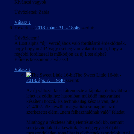
Kíváncsi vagyok.
Üdvözlettel: Zabla
Válasz
↓
Hexarius
-
2018. márc. 31. - 18:46
szerint:
Üdvözletem!
A Lost alpha “új” verziójához való fordításról érdeklődnék,
hogy hogyan áll? Vagy esetleg van valami módja, hogy a
régebbi fordítással is működjön az új Lost alpha?
Előre is köszönöm a választ!
Válasz
↓
The Sweet Little 16-bit
-
2018. ápr. 7. - 19:40
szerint:
Az új változat kicsit átrendezte a fájlokat, de továbbra is
lehet az eddigihez hasonlóan működő magyarítást
készíteni hozzá. Ez technikailag kész is van, de a
v1.4002-höz készült magyarításcsomagból az új
szerkezetet elérni „nem felhasználónak való” feladat.
Minthogy a részletes hibajelentésünkből kb. semmit
sem javítottak ki a készítők, és még egy-két újabb
meggondolatlan rongálást is elkövettek (gondolok itt pl.