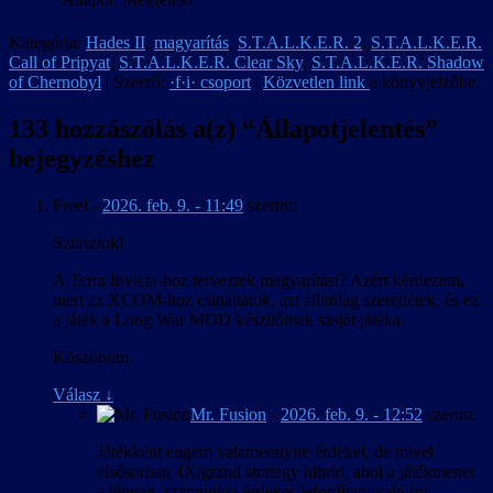
Kategória:
Hades II
,
magyarítás
,
S.T.A.L.K.E.R. 2
,
S.T.A.L.K.E.R.
Call of Pripyat
,
S.T.A.L.K.E.R. Clear Sky
,
S.T.A.L.K.E.R. Shadow
of Chernobyl
| Szerző:
·f·i· csoport
|
Közvetlen link
a könyvjelzőbe.
133 hozzászólás a(z) “
Állapotjelentés
”
bejegyzéshez
Freel
-
2026. feb. 9. - 11:49
szerint:
Sziasztok!
A Terra Invicta-hoz terveztek magyarítást? Azért kérdezem,
mert az XCOM-hoz csináltatok, azt állítólag szerettétek, és ez
a játék a Long War MOD készítőinek sasját játéka.
Köszönöm.
Válasz
↓
Mr. Fusion
-
2026. feb. 9. - 12:52
szerint:
Játékként engem valamennyire érdekel, de mivel
elsősorban 4X/grand strategy hibrid, ahol a játékmenet
a lényeg, számunkra érdekes lefordítani való (pl.