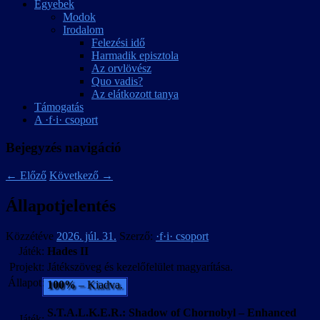
Egyebek
Modok
Irodalom
Felezési idő
Harmadik episztola
Az orvlövész
Quo vadis?
Az elátkozott tanya
Támogatás
A ·f·i· csoport
Bejegyzés navigáció
←
Előző
Következő
→
Állapotjelentés
Közzétéve
2026. júl. 31.
Szerző:
·f·i· csoport
Játék:
Hades II
Projekt:
Játékszöveg és kezelőfelület magyarítása.
Állapot:
100%
– Kiadva.
S.T.A.L.K.E.R.: Shadow of Chornobyl – Enhanced
Játék: