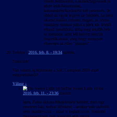
vihető felszerelést, a skillek/fegyverek jó
része totál haszontalan,
katonánként/körönként két cselekvés, de
abból az egyik legyen az őrködés, ha nem
akarod halálra szívatni magad, az ötven-
valahány statikus pálya a játék kb. felétől
elkezd ismétlődni, abba meg inkább bele
se menjünk, amit MI helyett sikerült
összetákolniuk, meg hogy mennyire
élvezetes az ellen “játszani”.
Terelyn
-
2016. feb. 8. - 19:34
szerint:
Sziasztok!
Van valami új fejlemény a SoC Complete 2009 mod
magyarításáról?
Válasz
↓
The Sweet Little 16-bit
-
2016. feb. 11. - 23:36
szerint:
Igen, Zabla akkora hibajelentést küldött, mint egy
emeletes ház, szóval időnként – amikor más aktivitás
nem akadályozza – azzal is foglalkozom. Határidő
megnevezésére már gondolni sem merek.