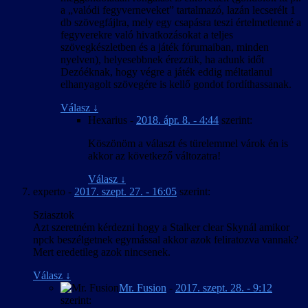
a „valódi fegyverneveket” tartalmazó, lazán lecserélt 1
db szövegfájlra, mely egy csapásra teszi értelmetlenné a
fegyverekre való hivatkozásokat a teljes
szövegkészletben és a játék fórumaiban, minden
nyelven), helyesebbnek érezzük, ha adunk időt
Dezóéknak, hogy végre a játék eddig méltatlanul
elhanyagolt szövegére is kellő gondot fordíthassanak.
Válasz
↓
Hexarius
-
2018. ápr. 8. - 4:44
szerint:
Köszönöm a választ és türelemmel várok én is
akkor az következő változatra!
Válasz
↓
experto
-
2017. szept. 27. - 16:05
szerint:
Sziasztok
Azt szeretném kérdezni hogy a Stalker clear Skynál amikor
npck beszélgetnek egymással akkor azok feliratozva vannak?
Mert eredetileg azok nincsenek.
Válasz
↓
Mr. Fusion
-
2017. szept. 28. - 9:12
szerint: