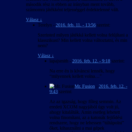
második rész is ebben az irányban ment tovább,
számomra játékként teljességgel érdektelenné vált.
Válasz
↓
Terelyn
-
2016. feb. 11. - 13:56
szerint:
Szerinted milyen játékká kellett volna felújítani a
klasszikust? Min kellett volna változtatni, és min
nem?
Válasz
↓
lapajsmith
-
2016. feb. 12. - 9:18
szerint:
Na erre én is kíváncsi lennék, hogy
“milyennek kellett volna…”
Mr. Fusion
-
2016. feb. 12. -
9:43
szerint:
Az az igazság, hogy főleg semmin. Az
eredeti XCOM nagyjából úgy volt jó,
ahogy kitalálták. Amin esetleg lehetett
volna finomítani, az a katonák fejlődési
rendszere, hogy ne lehessen “túltápolni”
őket, kihasználni a mai gépek