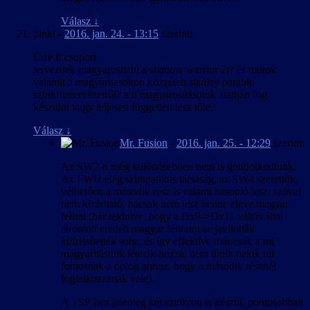
Válasz
↓
pinki
-
2016. jan. 24. - 13:15
szerint:
Üdv fi csoport
tervezitek magyarosítani a shadow warrior 2t? és tudtok
valamit a magyaritasokon közzétett stanley parable
szinkrontervezetről? a ti magyarosításotok alapján fog
készülni vagy teljesen független lesz tőle?
Válasz
↓
Mr. Fusion
-
2016. jan. 25. - 12:29
szerint:
Az SW2-n még különösebben nem is gondolkodtunk.
Az FWH elég szimpatikus társaság, az SW-t szerettük,
vélhetően a második rész is valami hasonló lesz, szóval
nem kizárható, hacsak nem lesz benne eleve magyar
felirat (bár tekintve, hogy a Dx9->Dx11 váltás által
elrontott eredeti magyar feliratot se javították
ki/frissítették soha, és így effektíve már csak a mi
magyarításunk létezik hozzá, nem tűnik nekik túl
fontosnak a dolog ahhoz, hogy a második résznél
foglalkozzanak vele).
A TSP-hez jelenleg két szinkron is készül, pontosabban