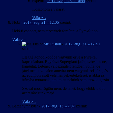
experto
-
2017. szept. 28. - 10:55
szerint:
Köszönöm a választ.
Válasz
↓
Nobi
-
2017. aug. 21. - 12:06
szerint:
Heló fi csoport, nem tervezitek fordítani a Pyre-t? nobi
Válasz
↓
Mr. Fusion
-
2017. aug. 21. - 12:40
szerint:
Eléggé gondolkodóba vagyunk esve a Pyre-rel
kapcsolatban. Egyrészt Supergiant játék, szóval zene,
hangulat, történet valószínűleg rendben volna, de
játékmenet vonalon annyira nem vagyunk oda érte, és
az eddig olvasott vélemények/értékelések is abba az
irányba mutatnak, ami miatt nekünk sem tetszik igazán.
Szóval most rögtön nem, de lehet, hogy előbb-utóbb
azért ránézünk majd.
Válasz
↓
Battlehymns987
-
2017. aug. 13. - 7:07
szerint: