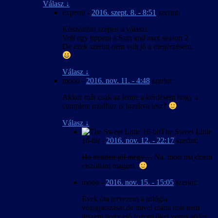
Válasz
↓
experto
-
2016. szept. 8. - 8:51
szerint:
Köszönöm szépen a választ.
Volt egy tippem a Sam and max season 2
De ezek szerint nem volt jó a megérzésem.
Válasz
↓
mooo
-
2016. nov. 11. - 4:48
szerint:
Akkor már csak az lenne a kérdésem hogy a
complete modhoz is igazítva lesz?
Válasz
↓
The Sweet Little
16-bit
-
2016. nov. 12. - 22:17
szerint:
Ha minden jól megy…
Na, most majdnem
elszóltam magam.
mooo
-
2016. nov. 15. - 15:05
szerint:
Évek óta tervezem a trilógia
végigjátszását,de mivel utána már nem
hiszem hogy elő fogom őket venni addíg