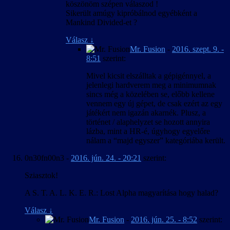
köszönöm szépen válaszod !
Sikerült amúgy kipróbálnod egyébként a
Mankind Divided-et ?
Válasz
↓
Mr. Fusion
-
2016. szept. 9. -
8:51
szerint:
Mivel kicsit elszálltak a gépigénnyel, a
jelenlegi hardverem meg a minimumnak
sincs még a közelében se, előbb kellene
vennem egy új gépet, de csak ezért az egy
játékért nem igazán akarnék. Plusz, a
történet / alaphelyzet se hozott annyira
lázba, mint a HR-é, úgyhogy egyelőre
nálam a “majd egyszer” kategóriába került.
0n30fn00n3
-
2016. jún. 24. - 20:21
szerint:
Sziasztok!
A S. T. A. L. K. E. R.: Lost Alpha magyarítása hogy halad?
Válasz
↓
Mr. Fusion
-
2016. jún. 25. - 8:52
szerint: