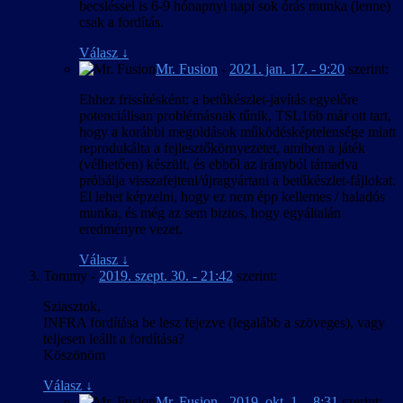
becsléssel is 6-9 hónapnyi napi sok órás munka (lenne)
csak a fordítás.
Válasz
↓
Mr. Fusion
-
2021. jan. 17. - 9:20
szerint:
Ehhez frissítésként: a betűkészlet-javítás egyelőre
potenciálisan problémásnak tűnik, TSL16b már ott tart,
hogy a korábbi megoldások működésképtelensége miatt
reprodukálta a fejlesztőkörnyezetet, amiben a játék
(vélhetően) készült, és ebből az irányból támadva
próbálja visszafejteni/újragyártani a betűkészlet-fájlokat.
El lehet képzelni, hogy ez nem épp kellemes / haladós
munka, és még az sem biztos, hogy egyáltalán
eredményre vezet.
Válasz
↓
Tommy
-
2019. szept. 30. - 21:42
szerint:
Sziasztok,
INFRA fordítása be lesz fejezve (legalább a szöveges), vagy
teljesen leállt a fordítása?
Köszönöm
Válasz
↓
Mr. Fusion
-
2019. okt. 1. - 8:31
szerint: