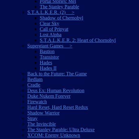
Portal Stories: Mel
The Stanley Parable
S.T.A.L.K.E.R. (2) >
Shadow of Chernobyl
Clear Sky
Call of Pripyat
Lost Alpha
S.T.A.L.K.E.R. 2: Heart of Chornobyl
Supergiant Games >
Bastion
Transistor
Hades
Hades II
Back to the Future: The Game
Bedlam
Cradle
Deus Ex: Human Revolution
Duke Nukem Forever
Firewatch
Hard Reset, Hard Reset Redux
Shadow Warrior
Stray
The Invincible
The Stanley Parable: Ultra Deluxe
XCOM: Enemy Unknown