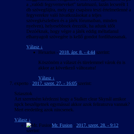
a „valódi fegyverneveket” tartalmazó, lazán lecserélt 1
db szövegfájlra, mely egy csapásra teszi értelmetlenné a
fegyverekre való hivatkozásokat a teljes
szövegkészletben és a játék fórumaiban, minden
nyelven), helyesebbnek érezzük, ha adunk időt
Dezóéknak, hogy végre a játék eddig méltatlanul
elhanyagolt szövegére is kellő gondot fordíthassanak.
Válasz
↓
Hexarius
-
2018. ápr. 8. - 4:44
szerint:
Köszönöm a választ és türelemmel várok én is
akkor az következő változatra!
Válasz
↓
experto
-
2017. szept. 27. - 16:05
szerint:
Sziasztok
Azt szeretném kérdezni hogy a Stalker clear Skynál amikor
npck beszélgetnek egymással akkor azok feliratozva vannak?
Mert eredetileg azok nincsenek.
Válasz
↓
Mr. Fusion
-
2017. szept. 28. - 9:12
szerint: