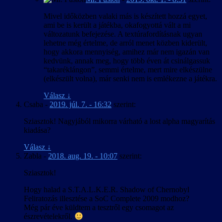
Mivel időközben valaki más is készített hozzá egyet,
ami be is került a játékba, okafogyottá vált a mi
változatunk befejezése. A textúrafordításnak ugyan
lehetne még értelme, de arról menet közben kiderült,
hogy akkora mennyiség, amihez már nem igazán van
kedvünk, annak meg, hogy több éven át csinálgassuk
“takaréklángon”, semmi értelme, mert mire elkészülne
(elkészült volna), már senki nem is emlékezne a játékra.
Válasz
↓
Csaba
-
2019. júl. 7. - 16:32
szerint:
Sziasztok! Nagyjából mikorra várható a lost alpha magyarítás
kiadása?
Válasz
↓
Zabla
-
2018. aug. 19. - 10:07
szerint:
Sziasztok!
Hogy halad a S.T.A.L.K.E.R. Shadow of Chernobyl
Feliratozás illesztése a SoC Complete 2009 modhoz?
Még pár éve küldtem a tesztről egy csomagot az
észrevételekről.