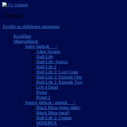
játékmagyarítások
·f·i· csoport
Főmenü
Tovább az elsődleges tartalomra
Kezdőlap
Magyarítások
Valve játékok >
Alien Swarm
Half-Life
Half-Life: Source
Half-Life 2
Half-Life 2: Lost Coast
Half-Life 2: Episode One
Half-Life 2: Episode Two
Left 4 Dead
Portal
Portal 2
Source játékok / modok >
Black Mesa (teljes játék)
Black Mesa (mod)
Half-Life 2: Update
MINERVA