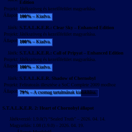
Edition
Projekt:
Játékszöveg és kezelőfelület magyarítása.
Állapot:
100%
– Kiadva.
Játék:
S.T.A.L.K.E.R.: Clear Sky – Enhanced Edition
Projekt:
Játékszöveg és kezelőfelület magyarítása.
Állapot:
100%
– Kiadva.
Játék:
S.T.A.L.K.E.R.: Call of Pripyat – Enhanced Edition
Projekt:
Játékszöveg és kezelőfelület magyarítása.
Állapot:
100%
– Kiadva.
Játék:
S.T.A.L.K.E.R. Shadow of Chernobyl
Projekt:
Feliratozás illesztése a SoC Complete 2009 modhoz
Állapot:
79%
– A csomag tartalmának kialakítása.
S.T.A.L.K.E.R. 2: Heart of Chornobyl állapot
Játékverzió:
1.9.0(?) “Sealed Truth” – 2026. 04. 14.
Magyarítás:
1.08 (1.9.0) – 2026. 04. 19.
Állapot:
Megfelelő