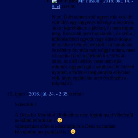
Mr. Fusion
-
2016. okt. 14. -
8:54
szerint:
Nem. Ötletszinten volt ugyan róla szó, de
volt idén egy ingyenes hétvége a Steamen,
akkor kipróbáltam a játékot, és nem fogott
meg. Rossznak nem mondanám, de semmi
különösebben egyedi vagy ötletes dolgot
nem láttam benne, nem jött át a hangulata,
és néhány óra után már eléggé untam, mert
a harcokat (ami a játékidő kb. 90%-át
adta). az első néhány csata után már
rutinból, ugyanazzal a taktikával le lehetett
nyomni, a történet meg annyira súlytalan
volt, hogy egyáltalán nem ösztönzött a
folytatásra.
Ipacs
-
2016. júl. 24. - 2:35
szerint:
Sziasztok !
A Deus Ex Mankind Dividedhez nem fogtok majd véletlenül
nekiállni lefordítani ?
válaszotokat előre is köszönöm és a Deus ex human
Revolution magyarítását is !