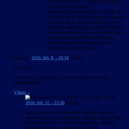
vihető felszerelést, a skillek/fegyverek jó
része totál haszontalan,
katonánként/körönként két cselekvés, de
abból az egyik legyen az őrködés, ha nem
akarod halálra szívatni magad, az ötven-
valahány statikus pálya a játék kb. felétől
elkezd ismétlődni, abba meg inkább bele
se menjünk, amit MI helyett sikerült
összetákolniuk, meg hogy mennyire
élvezetes az ellen “játszani”.
Terelyn
-
2016. feb. 8. - 19:34
szerint:
Sziasztok!
Van valami új fejlemény a SoC Complete 2009 mod
magyarításáról?
Válasz
↓
The Sweet Little 16-bit
-
2016. feb. 11. - 23:36
szerint:
Igen, Zabla akkora hibajelentést küldött, mint egy
emeletes ház, szóval időnként – amikor más aktivitás
nem akadályozza – azzal is foglalkozom. Határidő
megnevezésére már gondolni sem merek.