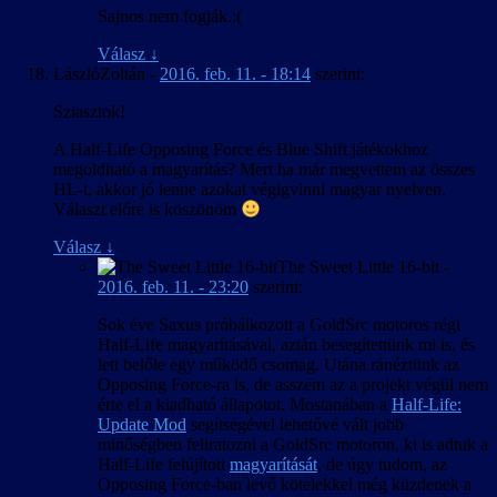
Sajnos nem fogják.:(
Válasz
↓
LászlóZoltán
-
2016. feb. 11. - 18:14
szerint:
Sziasztok!
A Half-Life Opposing Force és Blue Shift játékokhoz
megoldható a magyarítás? Mert ha már megvettem az összes
HL-t, akkor jó lenne azokat végigvinni magyar nyelven.
Választ előre is köszönöm
Válasz
↓
The Sweet Little 16-bit
-
2016. feb. 11. - 23:20
szerint:
Sok éve Saxus próbálkozott a GoldSrc motoros régi
Half-Life magyarításával, aztán besegítettünk mi is, és
lett belőle egy működő csomag. Utána ránéztünk az
Opposing Force-ra is, de asszem az a projekt végül nem
érte el a kiadható állapotot. Mostanában a
Half-Life:
Update Mod
segítségével lehetővé vált jobb
minőségben feliratozni a GoldSrc motoron, ki is adtuk a
Half-Life felújított
magyarítását
, de úgy tudom, az
Opposing Force-ban levő kötelekkel még küzdenek a