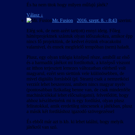
És ha nem titok hogy milyen műfajú játék?
Válasz
↓
Mr. Fusion
-
2016. szept. 8. - 8:43
szerint:
Elég sok, de nem azért tart(ott) ennyi ideig. Főleg
háttérprojektnek szántuk olyan időszakokra, amikor épp
nincs fő projektünk, de kedvet érzünk elvacakolni
valamivel, és ennek megfelelő tempóban (nem) haladt.
Plusz, egy olyan trilógia középső része, amiből az első
és a harmadik játékot mi fordítottuk, a középső viszont
az itthon terjesztett lemezes változatban elérhető volt
magyarul, ezért sem siettünk vele különösebben, de
mivel digitális forrásból (pl. Steam) csak a nemzetközi
verziót lehet beszerezni, amiben nincs magyar nyelv
(pontosabban fizikailag benne van, de csak mindenféle
machinációkkal lehet előcsalogatni), felvetődött, hogy
ahhoz készíthetnénk mi is egy fordítást, olyan plusz
feliratokkal, amik eredetileg nincsenek a játékban, plusz
a másik két fordításhoz igazodó szövegezéssel
És ebből már azt is kb. ki lehet találni, hogy melyik
játékról van szó.