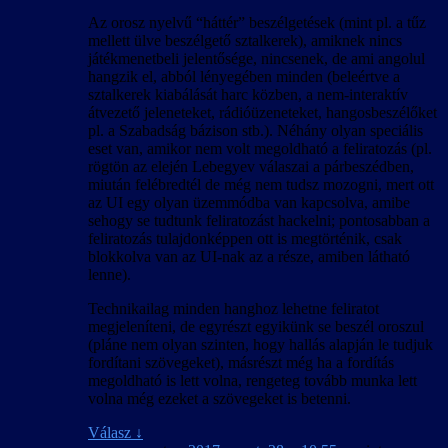
Az orosz nyelvű “háttér” beszélgetések (mint pl. a tűz
mellett ülve beszélgető sztalkerek), amiknek nincs
játékmenetbeli jelentősége, nincsenek, de ami angolul
hangzik el, abból lényegében minden (beleértve a
sztalkerek kiabálását harc közben, a nem-interaktív
átvezető jeleneteket, rádióüzeneteket, hangosbeszélőket
pl. a Szabadság bázison stb.). Néhány olyan speciális
eset van, amikor nem volt megoldható a feliratozás (pl.
rögtön az elején Lebegyev válaszai a párbeszédben,
miután felébredtél de még nem tudsz mozogni, mert ott
az UI egy olyan üzemmódba van kapcsolva, amibe
sehogy se tudtunk feliratozást hackelni; pontosabban a
feliratozás tulajdonképpen ott is megtörténik, csak
blokkolva van az UI-nak az a része, amiben látható
lenne).
Technikailag minden hanghoz lehetne feliratot
megjeleníteni, de egyrészt egyikünk se beszél oroszul
(pláne nem olyan szinten, hogy hallás alapján le tudjuk
fordítani szövegeket), másrészt még ha a fordítás
megoldható is lett volna, rengeteg tovább munka lett
volna még ezeket a szövegeket is betenni.
Válasz
↓