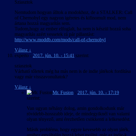
Sziasztok
Nemtudom hogyan álltok a modokhoz, de a STALKER: Call
of Chernobyl egy nagyon igéretes és kifinomult mod, nem
ártana hozzá magyarítás sem.
Tudom,hogy az ember elfoglalt, ha nem is készül hozzá soha
magyarítás azért vessetek rá pár pillantást:
http://www.moddb.com/mods/call-of-chernobyl
Válasz
↓
experto
-
2017. jún. 10. - 15:41
szerint:
sziasztok
Várható tőletek még ha más nem is de indie játékok fordítása
vagy már visszavonultatok?
Válasz
↓
Mr. Fusion
-
2017. jún. 10. - 17:19
szerint:
Van ugyan néhány dolog, amin gondolkodunk már
rövidebb-hosszabb ideje, de mindegyiknél van valami
olyan tényező, ami érezhetően csökkenti a lelkesedést.
Másik probléma, hogy egyre kevesebb az olyan játék,
amihez egyáltalán hozzá lehet nyúlni, már az indie-k