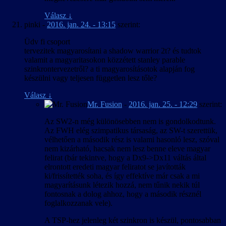
Válasz
↓
pinki
-
2016. jan. 24. - 13:15
szerint:
Üdv fi csoport
tervezitek magyarosítani a shadow warrior 2t? és tudtok
valamit a magyaritasokon közzétett stanley parable
szinkrontervezetről? a ti magyarosításotok alapján fog
készülni vagy teljesen független lesz tőle?
Válasz
↓
Mr. Fusion
-
2016. jan. 25. - 12:29
szerint:
Az SW2-n még különösebben nem is gondolkodtunk.
Az FWH elég szimpatikus társaság, az SW-t szerettük,
vélhetően a második rész is valami hasonló lesz, szóval
nem kizárható, hacsak nem lesz benne eleve magyar
felirat (bár tekintve, hogy a Dx9->Dx11 váltás által
elrontott eredeti magyar feliratot se javították
ki/frissítették soha, és így effektíve már csak a mi
magyarításunk létezik hozzá, nem tűnik nekik túl
fontosnak a dolog ahhoz, hogy a második résznél
foglalkozzanak vele).
A TSP-hez jelenleg két szinkron is készül, pontosabban