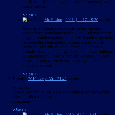
becsléssel is 6-9 hónapnyi napi sok órás munka (lenne)
csak a fordítás.
Válasz
↓
Mr. Fusion
-
2021. jan. 17. - 9:20
szerint:
Ehhez frissítésként: a betűkészlet-javítás egyelőre
potenciálisan problémásnak tűnik, TSL16b már ott tart,
hogy a korábbi megoldások működésképtelensége miatt
reprodukálta a fejlesztőkörnyezetet, amiben a játék
(vélhetően) készült, és ebből az irányból támadva
próbálja visszafejteni/újragyártani a betűkészlet-fájlokat.
El lehet képzelni, hogy ez nem épp kellemes / haladós
munka, és még az sem biztos, hogy egyáltalán
eredményre vezet.
Válasz
↓
Tommy
-
2019. szept. 30. - 21:42
szerint:
Sziasztok,
INFRA fordítása be lesz fejezve (legalább a szöveges), vagy
teljesen leállt a fordítása?
Köszönöm
Válasz
↓
Mr. Fusion
-
2019. okt. 1. - 8:31
szerint: