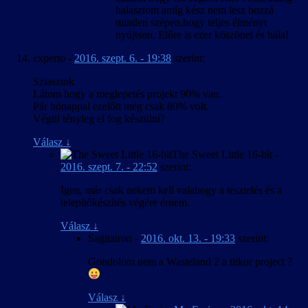
halasztom amíg kész nem lesz hozzá
minden szépen,hogy teljes élményt
nyújtson. Előre is ezer köszönet és hála!
experto
-
2016. szept. 6. - 19:38
szerint:
Sziasztok
Látom hogy a meglepetés projekt 90% van.
Pár hónappal ezelőtt még csak 80% volt.
Végül tényleg el fog készülni?
Válasz
↓
The Sweet Little 16-bit
-
2016. szept. 7. - 22:52
szerint:
Igen, már csak nekem kell valahogy a tesztelés és a
telepítőkészítés végére érnem.
Válasz
↓
Sagitairon
-
2016. okt. 13. - 19:33
szerint:
Gondolom nem a Wasteland 2 a titkor project ?
Válasz
↓