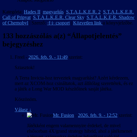
Kategória:
Hades II
,
magyarítás
,
S.T.A.L.K.E.R. 2
,
S.T.A.L.K.E.R.
Call of Pripyat
,
S.T.A.L.K.E.R. Clear Sky
,
S.T.A.L.K.E.R. Shadow
of Chernobyl
| Szerző:
·f·i· csoport
|
Közvetlen link
a könyvjelzőbe.
133 hozzászólás a(z) “
Állapotjelentés
”
bejegyzéshez
Freel
-
2026. feb. 9. - 11:49
szerint:
Sziasztok!
A Terra Invicta-hoz terveztek magyarítást? Azért kérdezem,
mert az XCOM-hoz csináltatok, azt állítólag szerettétek, és ez
a játék a Long War MOD készítőinek sasját játéka.
Köszönöm.
Válasz
↓
Mr. Fusion
-
2026. feb. 9. - 12:52
szerint:
Játékként engem valamennyire érdekel, de mivel
elsősorban 4X/grand strategy hibrid, ahol a játékmenet
a lényeg, számunkra érdekes lefordítani való (pl.