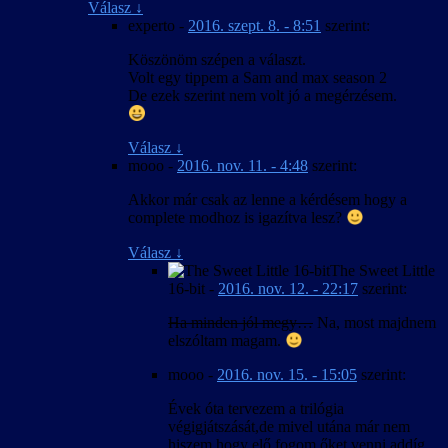
Válasz
↓
experto
-
2016. szept. 8. - 8:51
szerint:
Köszönöm szépen a választ.
Volt egy tippem a Sam and max season 2
De ezek szerint nem volt jó a megérzésem.
Válasz
↓
mooo
-
2016. nov. 11. - 4:48
szerint:
Akkor már csak az lenne a kérdésem hogy a
complete modhoz is igazítva lesz?
Válasz
↓
The Sweet Little
16-bit
-
2016. nov. 12. - 22:17
szerint:
Ha minden jól megy…
Na, most majdnem
elszóltam magam.
mooo
-
2016. nov. 15. - 15:05
szerint:
Évek óta tervezem a trilógia
végigjátszását,de mivel utána már nem
hiszem hogy elő fogom őket venni addíg