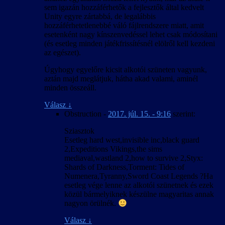
sem igazán hozzáférhetők a fejlesztők által kedvelt
Unity egyre zártabbá, de legalábbis
hozzáférhetetlenebbé váló fájlrendszere miatt, amit
esetenként nagy kínszenvedéssel lehet csak módosítani
(és esetleg minden játékfrissítésnél elölről kell kezdeni
az egészet).
Úgyhogy egyelőre kicsit alkotói szüneten vagyunk,
aztán majd meglátjuk, hátha akad valami, aminél
minden összeáll.
Válasz
↓
Obstruction
-
2017. júl. 15. - 9:16
szerint:
Sziasztok
Esetleg hard west,invisible inc,black guard
2,Expeditions Vikings,the sims
mediaval,wastland 2,how to survive 2,Styx:
Shards of Darkness,Torment: Tides of
Numenera,Tyranny,Sword Coast Legends ?Ha
esetleg vége lenne az alkotói szünetnek és ezek
közül bármelyiknek készülne magyaritas annak
nagyon örülnék.
Válasz
↓