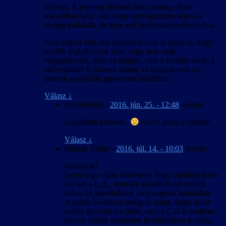
Sehogy. A jelenleg elérhető béta csomag olyan
tekintetben kész van, hogy szövegszinten teljes és
elvileg működik, de nem volt játéktesztelve/finomítva.
Ami engem illet, sok késztetést nem is érzek rá, hogy
tovább foglalkozzak vele, vagy akár csak
végigjátsszam, mert az alapján, amit a fordítás során a
szövegekből le lehetett szűrni, ez nagyon nem az,
aminek a készítők igyekeztek beállítani.
Válasz
↓
0n30fn00n3
-
2016. jún. 25. - 12:48
szerint:
Sajnálattal olvasom.
Azért, köszi a választ!
Válasz
↓
Molnár Ádám
-
2016. júl. 14. - 10:03
szerint:
Sziasztok!
Lenne egy olyan kérdésem, hogy stabilitás terén
hol tart a L.A., mert kb. másfél évvel ezelőtt,
mikor én kipróbáltam, még nagyon haldoklott.
A másik kérdésem pedig az lenne, hogy dx10
esetén gyorsult-e a játék, mert a C.O.P. realtime
fények nélkül maximum beállításokon is egész