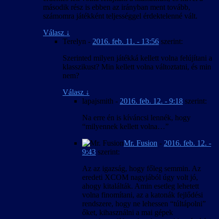
második rész is ebben az irányban ment tovább,
számomra játékként teljességgel érdektelenné vált.
Válasz
↓
Terelyn
-
2016. feb. 11. - 13:56
szerint:
Szerinted milyen játékká kellett volna felújítani a
klasszikust? Min kellett volna változtatni, és min
nem?
Válasz
↓
lapajsmith
-
2016. feb. 12. - 9:18
szerint:
Na erre én is kíváncsi lennék, hogy
“milyennek kellett volna…”
Mr. Fusion
-
2016. feb. 12. -
9:43
szerint:
Az az igazság, hogy főleg semmin. Az
eredeti XCOM nagyjából úgy volt jó,
ahogy kitalálták. Amin esetleg lehetett
volna finomítani, az a katonák fejlődési
rendszere, hogy ne lehessen “túltápolni”
őket, kihasználni a mai gépek