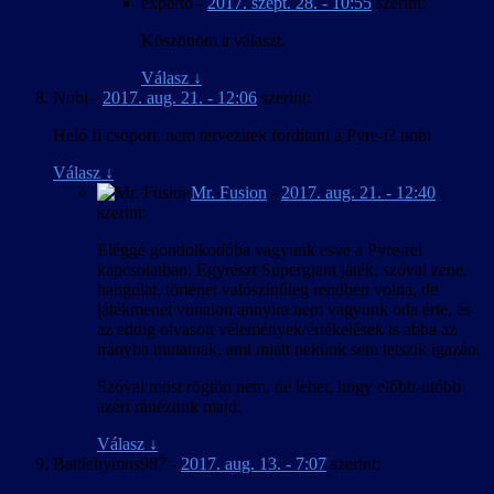
experto
-
2017. szept. 28. - 10:55
szerint:
Köszönöm a választ.
Válasz
↓
Nobi
-
2017. aug. 21. - 12:06
szerint:
Heló fi csoport, nem tervezitek fordítani a Pyre-t? nobi
Válasz
↓
Mr. Fusion
-
2017. aug. 21. - 12:40
szerint:
Eléggé gondolkodóba vagyunk esve a Pyre-rel
kapcsolatban. Egyrészt Supergiant játék, szóval zene,
hangulat, történet valószínűleg rendben volna, de
játékmenet vonalon annyira nem vagyunk oda érte, és
az eddig olvasott vélemények/értékelések is abba az
irányba mutatnak, ami miatt nekünk sem tetszik igazán.
Szóval most rögtön nem, de lehet, hogy előbb-utóbb
azért ránézünk majd.
Válasz
↓
Battlehymns987
-
2017. aug. 13. - 7:07
szerint: