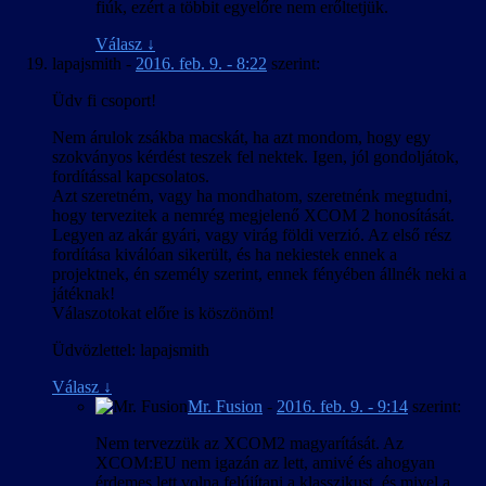
fiúk, ezért a többit egyelőre nem erőltetjük.
Válasz
↓
lapajsmith
-
2016. feb. 9. - 8:22
szerint:
Üdv fi csoport!
Nem árulok zsákba macskát, ha azt mondom, hogy egy
szokványos kérdést teszek fel nektek. Igen, jól gondoljátok,
fordítással kapcsolatos.
Azt szeretném, vagy ha mondhatom, szeretnénk megtudni,
hogy tervezitek a nemrég megjelenő XCOM 2 honosítását.
Legyen az akár gyári, vagy virág földi verzió. Az első rész
fordítása kiválóan sikerült, és ha nekiestek ennek a
projektnek, én személy szerint, ennek fényében állnék neki a
játéknak!
Válaszotokat előre is köszönöm!
Üdvözlettel: lapajsmith
Válasz
↓
Mr. Fusion
-
2016. feb. 9. - 9:14
szerint:
Nem tervezzük az XCOM2 magyarítását. Az
XCOM:EU nem igazán az lett, amivé és ahogyan
érdemes lett volna felújítani a klasszikust, és mivel a