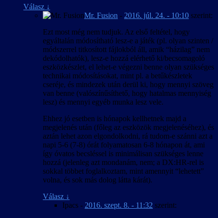
Válasz
↓
Mr. Fusion
-
2016. júl. 24. - 10:10
szerint:
Ezt most még nem tudjuk. Az első feltétel, hogy
egyáltalán módosítható lesz-e a játék (pl. olyan szinten /
módszerrel titkosított fájlokból áll, amik “házilag” nem
dekódolhatók), lesz-e hozzá elérhető ki/becsomagoló
eszközkészlet, el lehet-e végezni benne olyan szükséges
technikai módosításokat, mint pl. a betűkészletek
cseréje, és mindezek után derül ki, hogy mennyi szöveg
van benne (valószínűsíthető, hogy hatalmas mennyiség
lesz) és mennyi egyéb munka lesz vele.
Ehhez jó esetben is hónapok kellhetnek majd a
megjelenés után (főleg az eszközök megjelenéséhez), és
aztán lehet azon elgondolkodni, rá tudom-e szánni azt a
napi 5-6 (7-8) órát folyamatosan 6-8 hónapon át, ami
így óvatos becsléssel is minimálisan szükséges lenne
hozzá (jelenleg azt mondanám, nem; a DX:HR-rel is
sokkal többet foglalkoztam, mint amennyit “lehetett”
volna, és sok más dolog látta kárát).
Válasz
↓
Ipacs
-
2016. szept. 8. - 11:32
szerint: