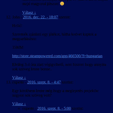
majd magyarul játszani
Válasz
↓
John
-
2016. dec. 22. - 18:07
szerint:
Helló!
Szeretnék ajánlani egy játékot, hátha kedvet kaptok a
magyarításásra:
35MM
http://store.steampowered.com/app/466500/?l=hungarian
Elvileg 3-4 óra alatt végigvihető, nem hiszem hogy annyira
sok szöveg lenne benne..
Válasz
↓
experto
-
2016. szept. 8. - 4:47
szerint:
Egy kérdésem lenne még hogy a meglepetés projektbe
nagyon sok szöveg volt?
Válasz
↓
experto
-
2016. szept. 8. - 5:00
szerint: