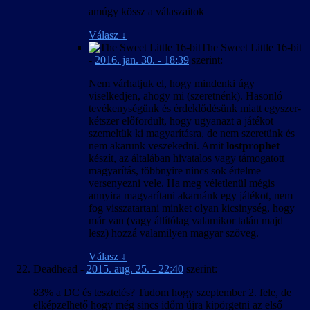
amúgy kössz a válaszaitok
Válasz
↓
The Sweet Little 16-bit
-
2016. jan. 30. - 18:39
szerint:
Nem várhatjuk el, hogy mindenki úgy
viselkedjen, ahogy mi (szeretnénk). Hasonló
tevékenységünk és érdeklődésünk miatt egyszer-
kétszer előfordult, hogy ugyanazt a játékot
szemeltük ki magyarításra, de nem szeretünk és
nem akarunk veszekedni. Amit
lostprophet
készít, az általában hivatalos vagy támogatott
magyarítás, többnyire nincs sok értelme
versenyezni vele. Ha meg véletlenül mégis
annyira magyarítani akarnánk egy játékot, nem
fog visszatartani minket olyan kicsinység, hogy
már van (vagy állítólag valamikor talán majd
lesz) hozzá valamilyen magyar szöveg.
Válasz
↓
Deadhead
-
2015. aug. 25. - 22:40
szerint:
83% a DC és tesztelés? Tudom hogy szeptember 2. fele, de
elképzelhető hogy még sincs időm újra kipörgetni az első