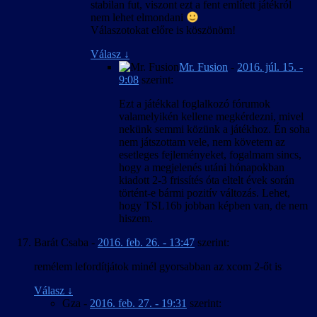
stabilan fut, viszont ezt a fent említett játékról
nem lehet elmondani
Válaszotokat előre is köszönöm!
Válasz
↓
Mr. Fusion
-
2016. júl. 15. -
9:08
szerint:
Ezt a játékkal foglalkozó fórumok
valamelyikén kellene megkérdezni, mivel
nekünk semmi közünk a játékhoz. Én soha
nem játszottam vele, nem követem az
esetleges fejleményeket, fogalmam sincs,
hogy a megjelenés utáni hónapokban
kiadott 2-3 frissítés óta eltelt évek során
történt-e bármi pozitív változás. Lehet,
hogy TSL16b jobban képben van, de nem
hiszem.
Barát Csaba
-
2016. feb. 26. - 13:47
szerint:
remélem lefordítjátok minél gyorsabban az xcom 2-őt is
Válasz
↓
Gza
-
2016. feb. 27. - 19:31
szerint: