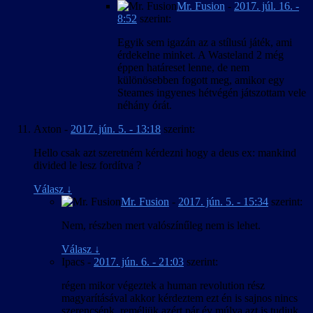
Mr. Fusion
-
2017. júl. 16. -
8:52
szerint:
Egyik sem igazán az a stílusú játék, ami
érdekelne minket. A Wasteland 2 még
éppen határeset lenne, de nem
különösebben fogott meg, amikor egy
Steames ingyenes hétvégén játszottam vele
néhány órát.
Axton
-
2017. jún. 5. - 13:18
szerint:
Hello csak azt szeretném kérdezni hogy a deus ex: mankind
divided le lesz fordítva ?
Válasz
↓
Mr. Fusion
-
2017. jún. 5. - 15:34
szerint:
Nem, részben mert valószínűleg nem is lehet.
Válasz
↓
Ipacs
-
2017. jún. 6. - 21:03
szerint:
régen mikor végeztek a human revolution rész
magyarításával akkor kérdeztem ezt én is sajnos nincs
szerencsénk ,reméljük azért pár év múlva azt is tudjuk