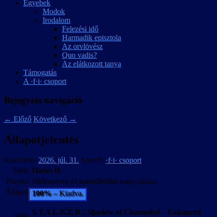
Egyebek
Modok
Irodalom
Felezési idő
Harmadik episztola
Az orvlövész
Quo vadis?
Az elátkozott tanya
Támogatás
A ·f·i· csoport
Bejegyzés navigáció
←
Előző
Következő
→
Állapotjelentés
Közzétéve
2026. júl. 31.
Szerző:
·f·i· csoport
Játék:
Hades II
Projekt:
Játékszöveg és kezelőfelület magyarítása.
Állapot:
100%
– Kiadva.
S.T.A.L.K.E.R.: Shadow of Chornobyl – Enhanced
Játék: