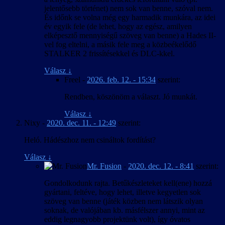
jelentősebb történet) nem sok van benne, szóval nem.
És időnk se volna még egy harmadik munkára, az idei
év egyik fele (de lehet, hogy az egész, amilyen
elképesztő mennyiségű szöveg van benne) a Hades II-
vel fog eltelni, a másik fele meg a közbeékelődő
STALKER 2 frissítésekkel és DLC-kkel.
Válasz
↓
Freel
-
2026. feb. 12. - 15:34
szerint:
Rendben, köszönöm a választ. Jó munkát.
Válasz
↓
Nixy
-
2020. dec. 11. - 12:49
szerint:
Heló. Hádészhoz nem csináltok fordítást?
Válasz
↓
Mr. Fusion
-
2020. dec. 12. - 8:41
szerint:
Gondolkodunk rajta. Betűkészleteket kell(ene) hozzá
gyártani, feltéve, hogy lehet, illetve kegyetlen sok
szöveg van benne (játék közben nem látszik olyan
soknak, de valójában kb. másfélszer annyi, mint az
eddig legnagyobb projektünk volt), így óvatos