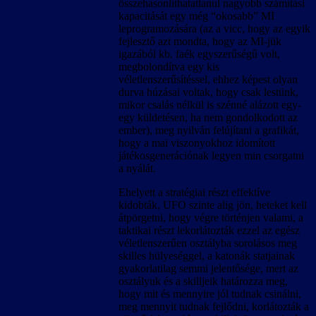
összehasonlíthatatlanul nagyobb számítási
kapacitását egy még “okosabb” MI
leprogramozására (az a vicc, hogy az egyik
fejlesztő azt mondta, hogy az MI-jük
igazából kb. faék egyszerűségű volt,
megbolondítva egy kis
véletlenszerűsítéssel, ehhez képest olyan
durva húzásai voltak, hogy csak lestünk,
mikor csalás nélkül is szénné alázott egy-
egy küldetésen, ha nem gondolkodott az
ember), meg nyilván felújítani a grafikát,
hogy a mai viszonyokhoz idomított
játékosgenerációnak legyen min csorgatni
a nyálát.
Ehelyett a stratégiai részt effektíve
kidobták, UFO szinte alig jön, heteket kell
átpörgetni, hogy végre történjen valami, a
taktikai részt lekorlátozták ezzel az egész
véletlenszerűen osztályba sorolásos meg
skilles hülyeséggel, a katonák statjainak
gyakorlatilag semmi jelentősége, mert az
osztályuk és a skilljeik határozza meg,
hogy mit és mennyire jól tudnak csinálni,
meg mennyit tudnak fejlődni, korlátozták a