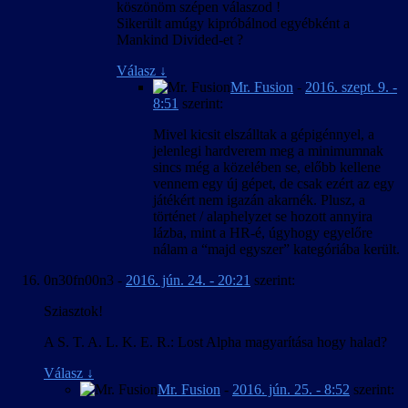
köszönöm szépen válaszod !
Sikerült amúgy kipróbálnod egyébként a
Mankind Divided-et ?
Válasz
↓
Mr. Fusion
-
2016. szept. 9. -
8:51
szerint:
Mivel kicsit elszálltak a gépigénnyel, a
jelenlegi hardverem meg a minimumnak
sincs még a közelében se, előbb kellene
vennem egy új gépet, de csak ezért az egy
játékért nem igazán akarnék. Plusz, a
történet / alaphelyzet se hozott annyira
lázba, mint a HR-é, úgyhogy egyelőre
nálam a “majd egyszer” kategóriába került.
0n30fn00n3
-
2016. jún. 24. - 20:21
szerint:
Sziasztok!
A S. T. A. L. K. E. R.: Lost Alpha magyarítása hogy halad?
Válasz
↓
Mr. Fusion
-
2016. jún. 25. - 8:52
szerint: