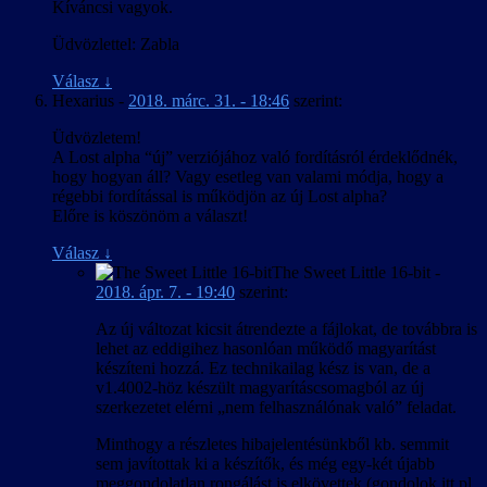
Kíváncsi vagyok.
Üdvözlettel: Zabla
Válasz
↓
Hexarius
-
2018. márc. 31. - 18:46
szerint:
Üdvözletem!
A Lost alpha “új” verziójához való fordításról érdeklődnék,
hogy hogyan áll? Vagy esetleg van valami módja, hogy a
régebbi fordítással is működjön az új Lost alpha?
Előre is köszönöm a választ!
Válasz
↓
The Sweet Little 16-bit
-
2018. ápr. 7. - 19:40
szerint:
Az új változat kicsit átrendezte a fájlokat, de továbbra is
lehet az eddigihez hasonlóan működő magyarítást
készíteni hozzá. Ez technikailag kész is van, de a
v1.4002-höz készült magyarításcsomagból az új
szerkezetet elérni „nem felhasználónak való” feladat.
Minthogy a részletes hibajelentésünkből kb. semmit
sem javítottak ki a készítők, és még egy-két újabb
meggondolatlan rongálást is elkövettek (gondolok itt pl.