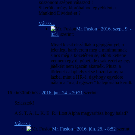
köszönöm szépen válaszod !
Sikerült amúgy kipróbálnod egyébként a
Mankind Divided-et ?
Válasz
↓
Mr. Fusion
-
2016. szept. 9. -
8:51
szerint:
Mivel kicsit elszálltak a gépigénnyel, a
jelenlegi hardverem meg a minimumnak
sincs még a közelében se, előbb kellene
vennem egy új gépet, de csak ezért az egy
játékért nem igazán akarnék. Plusz, a
történet / alaphelyzet se hozott annyira
lázba, mint a HR-é, úgyhogy egyelőre
nálam a “majd egyszer” kategóriába került.
0n30fn00n3
-
2016. jún. 24. - 20:21
szerint:
Sziasztok!
A S. T. A. L. K. E. R.: Lost Alpha magyarítása hogy halad?
Válasz
↓
Mr. Fusion
-
2016. jún. 25. - 8:52
szerint: