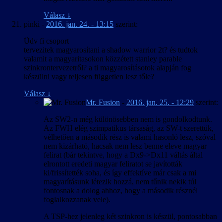
Válasz
↓
pinki
-
2016. jan. 24. - 13:15
szerint:
Üdv fi csoport
tervezitek magyarosítani a shadow warrior 2t? és tudtok
valamit a magyaritasokon közzétett stanley parable
szinkrontervezetről? a ti magyarosításotok alapján fog
készülni vagy teljesen független lesz tőle?
Válasz
↓
Mr. Fusion
-
2016. jan. 25. - 12:29
szerint:
Az SW2-n még különösebben nem is gondolkodtunk.
Az FWH elég szimpatikus társaság, az SW-t szerettük,
vélhetően a második rész is valami hasonló lesz, szóval
nem kizárható, hacsak nem lesz benne eleve magyar
felirat (bár tekintve, hogy a Dx9->Dx11 váltás által
elrontott eredeti magyar feliratot se javították
ki/frissítették soha, és így effektíve már csak a mi
magyarításunk létezik hozzá, nem tűnik nekik túl
fontosnak a dolog ahhoz, hogy a második résznél
foglalkozzanak vele).
A TSP-hez jelenleg két szinkron is készül, pontosabban