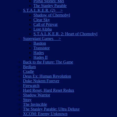
Portal Stories: Mel
The Stanley Parable
S.T.A.L.K.E.R. (2) >
Shadow of Chernobyl
Clear Sky
Call of Pripyat
Lost Alpha
S.T.A.L.K.E.R. 2: Heart of Chornobyl
Supergiant Games >
Bastion
Transistor
Hades
Hades II
Back to the Future: The Game
Bedlam
Cradle
Deus Ex: Human Revolution
Duke Nukem Forever
Firewatch
Hard Reset, Hard Reset Redux
Shadow Warrior
Stray
The Invincible
The Stanley Parable: Ultra Deluxe
XCOM: Enemy Unknown