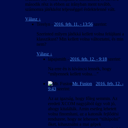
második rész is ebben az irányban ment tovább,
számomra játékként teljességgel érdektelenné vált.
Válasz
↓
Terelyn
-
2016. feb. 11. - 13:56
szerint:
Szerinted milyen játékká kellett volna felújítani a
klasszikust? Min kellett volna változtatni, és min
nem?
Válasz
↓
lapajsmith
-
2016. feb. 12. - 9:18
szerint:
Na erre én is kíváncsi lennék, hogy
“milyennek kellett volna…”
Mr. Fusion
-
2016. feb. 12. -
9:43
szerint:
Az az igazság, hogy főleg semmin. Az
eredeti XCOM nagyjából úgy volt jó,
ahogy kitalálták. Amin esetleg lehetett
volna finomítani, az a katonák fejlődési
rendszere, hogy ne lehessen “túltápolni”
őket, kihasználni a mai gépek