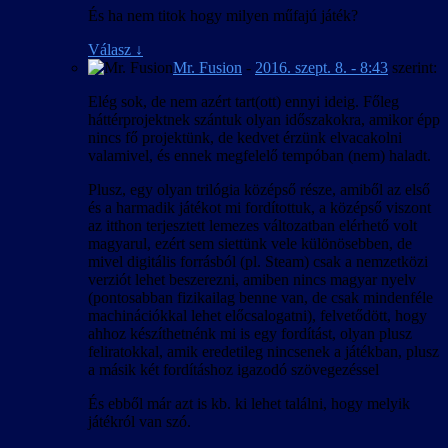
És ha nem titok hogy milyen műfajú játék?
Válasz
↓
Mr. Fusion
-
2016. szept. 8. - 8:43
szerint:
Elég sok, de nem azért tart(ott) ennyi ideig. Főleg
háttérprojektnek szántuk olyan időszakokra, amikor épp
nincs fő projektünk, de kedvet érzünk elvacakolni
valamivel, és ennek megfelelő tempóban (nem) haladt.
Plusz, egy olyan trilógia középső része, amiből az első
és a harmadik játékot mi fordítottuk, a középső viszont
az itthon terjesztett lemezes változatban elérhető volt
magyarul, ezért sem siettünk vele különösebben, de
mivel digitális forrásból (pl. Steam) csak a nemzetközi
verziót lehet beszerezni, amiben nincs magyar nyelv
(pontosabban fizikailag benne van, de csak mindenféle
machinációkkal lehet előcsalogatni), felvetődött, hogy
ahhoz készíthetnénk mi is egy fordítást, olyan plusz
feliratokkal, amik eredetileg nincsenek a játékban, plusz
a másik két fordításhoz igazodó szövegezéssel
És ebből már azt is kb. ki lehet találni, hogy melyik
játékról van szó.