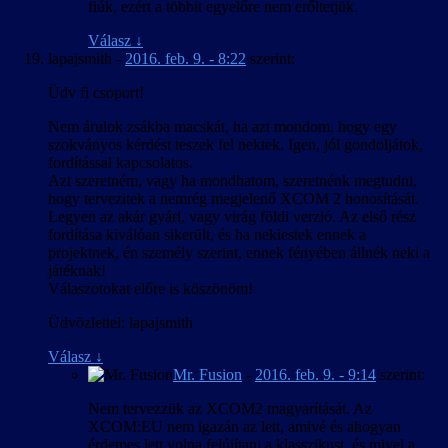
fiúk, ezért a többit egyelőre nem erőltetjük.
Válasz
↓
lapajsmith
-
2016. feb. 9. - 8:22
szerint:
Üdv fi csoport!
Nem árulok zsákba macskát, ha azt mondom, hogy egy
szokványos kérdést teszek fel nektek. Igen, jól gondoljátok,
fordítással kapcsolatos.
Azt szeretném, vagy ha mondhatom, szeretnénk megtudni,
hogy tervezitek a nemrég megjelenő XCOM 2 honosítását.
Legyen az akár gyári, vagy virág földi verzió. Az első rész
fordítása kiválóan sikerült, és ha nekiestek ennek a
projektnek, én személy szerint, ennek fényében állnék neki a
játéknak!
Válaszotokat előre is köszönöm!
Üdvözlettel: lapajsmith
Válasz
↓
Mr. Fusion
-
2016. feb. 9. - 9:14
szerint:
Nem tervezzük az XCOM2 magyarítását. Az
XCOM:EU nem igazán az lett, amivé és ahogyan
érdemes lett volna felújítani a klasszikust, és mivel a