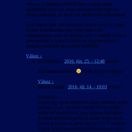
Sehogy. A jelenleg elérhető béta csomag olyan
tekintetben kész van, hogy szövegszinten teljes és
elvileg működik, de nem volt játéktesztelve/finomítva.
Ami engem illet, sok késztetést nem is érzek rá, hogy
tovább foglalkozzak vele, vagy akár csak
végigjátsszam, mert az alapján, amit a fordítás során a
szövegekből le lehetett szűrni, ez nagyon nem az,
aminek a készítők igyekeztek beállítani.
Válasz
↓
0n30fn00n3
-
2016. jún. 25. - 12:48
szerint:
Sajnálattal olvasom.
Azért, köszi a választ!
Válasz
↓
Molnár Ádám
-
2016. júl. 14. - 10:03
szerint:
Sziasztok!
Lenne egy olyan kérdésem, hogy stabilitás terén
hol tart a L.A., mert kb. másfél évvel ezelőtt,
mikor én kipróbáltam, még nagyon haldoklott.
A másik kérdésem pedig az lenne, hogy dx10
esetén gyorsult-e a játék, mert a C.O.P. realtime
fények nélkül maximum beállításokon is egész