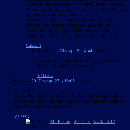
a „valódi fegyverneveket” tartalmazó, lazán lecserélt 1
db szövegfájlra, mely egy csapásra teszi értelmetlenné a
fegyverekre való hivatkozásokat a teljes
szövegkészletben és a játék fórumaiban, minden
nyelven), helyesebbnek érezzük, ha adunk időt
Dezóéknak, hogy végre a játék eddig méltatlanul
elhanyagolt szövegére is kellő gondot fordíthassanak.
Válasz
↓
Hexarius
-
2018. ápr. 8. - 4:44
szerint:
Köszönöm a választ és türelemmel várok én is
akkor az következő változatra!
Válasz
↓
experto
-
2017. szept. 27. - 16:05
szerint:
Sziasztok
Azt szeretném kérdezni hogy a Stalker clear Skynál amikor
npck beszélgetnek egymással akkor azok feliratozva vannak?
Mert eredetileg azok nincsenek.
Válasz
↓
Mr. Fusion
-
2017. szept. 28. - 9:12
szerint: