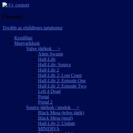
játékmagyarítások
·f·i· csoport
Főmenü
Tovább az elsődleges tartalomra
Kezdőlap
Magyarítások
Valve játékok >
Alien Swarm
Half-Life
Half-Life: Source
Half-Life 2
Half-Life 2: Lost Coast
Half-Life 2: Episode One
Half-Life 2: Episode Two
Left 4 Dead
Portal
Portal 2
Source játékok / modok >
Black Mesa (teljes játék)
Black Mesa (mod)
Half-Life 2: Update
MINERVA