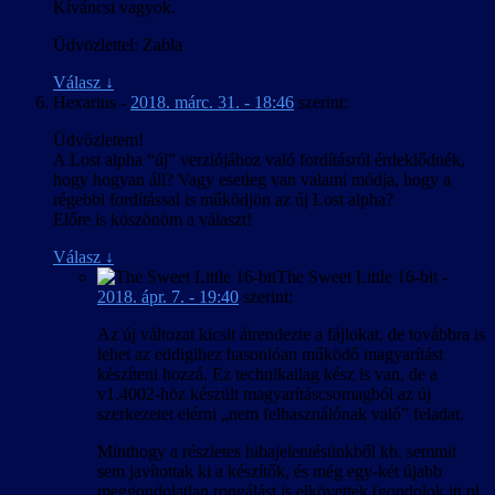
Kíváncsi vagyok.
Üdvözlettel: Zabla
Válasz
↓
Hexarius
-
2018. márc. 31. - 18:46
szerint:
Üdvözletem!
A Lost alpha “új” verziójához való fordításról érdeklődnék,
hogy hogyan áll? Vagy esetleg van valami módja, hogy a
régebbi fordítással is működjön az új Lost alpha?
Előre is köszönöm a választ!
Válasz
↓
The Sweet Little 16-bit
-
2018. ápr. 7. - 19:40
szerint:
Az új változat kicsit átrendezte a fájlokat, de továbbra is
lehet az eddigihez hasonlóan működő magyarítást
készíteni hozzá. Ez technikailag kész is van, de a
v1.4002-höz készült magyarításcsomagból az új
szerkezetet elérni „nem felhasználónak való” feladat.
Minthogy a részletes hibajelentésünkből kb. semmit
sem javítottak ki a készítők, és még egy-két újabb
meggondolatlan rongálást is elkövettek (gondolok itt pl.