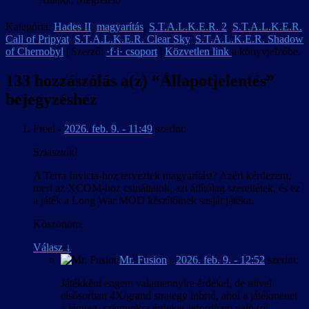
Kategória:
Hades II
,
magyarítás
,
S.T.A.L.K.E.R. 2
,
S.T.A.L.K.E.R.
Call of Pripyat
,
S.T.A.L.K.E.R. Clear Sky
,
S.T.A.L.K.E.R. Shadow
of Chernobyl
| Szerző:
·f·i· csoport
|
Közvetlen link
a könyvjelzőbe.
133 hozzászólás a(z) “
Állapotjelentés
”
bejegyzéshez
Freel
-
2026. feb. 9. - 11:49
szerint:
Sziasztok!
A Terra Invicta-hoz terveztek magyarítást? Azért kérdezem,
mert az XCOM-hoz csináltatok, azt állítólag szerettétek, és ez
a játék a Long War MOD készítőinek sasját játéka.
Köszönöm.
Válasz
↓
Mr. Fusion
-
2026. feb. 9. - 12:52
szerint:
Játékként engem valamennyire érdekel, de mivel
elsősorban 4X/grand strategy hibrid, ahol a játékmenet
a lényeg, számunkra érdekes lefordítani való (pl.