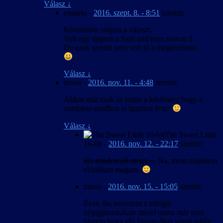
Válasz
↓
experto
-
2016. szept. 8. - 8:51
szerint:
Köszönöm szépen a választ.
Volt egy tippem a Sam and max season 2
De ezek szerint nem volt jó a megérzésem.
Válasz
↓
mooo
-
2016. nov. 11. - 4:48
szerint:
Akkor már csak az lenne a kérdésem hogy a
complete modhoz is igazítva lesz?
Válasz
↓
The Sweet Little
16-bit
-
2016. nov. 12. - 22:17
szerint:
Ha minden jól megy…
Na, most majdnem
elszóltam magam.
mooo
-
2016. nov. 15. - 15:05
szerint:
Évek óta tervezem a trilógia
végigjátszását,de mivel utána már nem
hiszem hogy elő fogom őket venni addíg