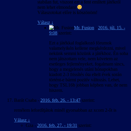
stabilan fut, viszont ezt a fent említett játékról
nem lehet elmondani
Válaszotokat előre is köszönöm!
Válasz
↓
Mr. Fusion
-
2016. júl. 15. -
9:08
szerint:
Ezt a játékkal foglalkozó fórumok
valamelyikén kellene megkérdezni, mivel
nekünk semmi közünk a játékhoz. Én soha
nem játszottam vele, nem követem az
esetleges fejleményeket, fogalmam sincs,
hogy a megjelenés utáni hónapokban
kiadott 2-3 frissítés óta eltelt évek során
történt-e bármi pozitív változás. Lehet,
hogy TSL16b jobban képben van, de nem
hiszem.
Barát Csaba
-
2016. feb. 26. - 13:47
szerint:
remélem lefordítjátok minél gyorsabban az xcom 2-őt is
Válasz
↓
Gza
-
2016. feb. 27. - 19:31
szerint: