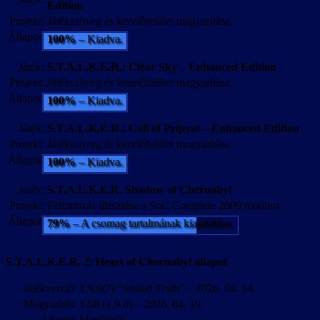
Edition
Projekt:
Játékszöveg és kezelőfelület magyarítása.
Állapot:
100%
– Kiadva.
Játék:
S.T.A.L.K.E.R.: Clear Sky – Enhanced Edition
Projekt:
Játékszöveg és kezelőfelület magyarítása.
Állapot:
100%
– Kiadva.
Játék:
S.T.A.L.K.E.R.: Call of Pripyat – Enhanced Edition
Projekt:
Játékszöveg és kezelőfelület magyarítása.
Állapot:
100%
– Kiadva.
Játék:
S.T.A.L.K.E.R. Shadow of Chernobyl
Projekt:
Feliratozás illesztése a SoC Complete 2009 modhoz
Állapot:
79%
– A csomag tartalmának kialakítása.
S.T.A.L.K.E.R. 2: Heart of Chornobyl állapot
Játékverzió:
1.9.0(?) “Sealed Truth” – 2026. 04. 14.
Magyarítás:
1.08 (1.9.0) – 2026. 04. 19.
Állapot:
Megfelelő