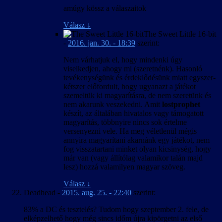
amúgy kössz a válaszaitok
Válasz
↓
The Sweet Little 16-bit
-
2016. jan. 30. - 18:39
szerint:
Nem várhatjuk el, hogy mindenki úgy
viselkedjen, ahogy mi (szeretnénk). Hasonló
tevékenységünk és érdeklődésünk miatt egyszer-
kétszer előfordult, hogy ugyanazt a játékot
szemeltük ki magyarításra, de nem szeretünk és
nem akarunk veszekedni. Amit
lostprophet
készít, az általában hivatalos vagy támogatott
magyarítás, többnyire nincs sok értelme
versenyezni vele. Ha meg véletlenül mégis
annyira magyarítani akarnánk egy játékot, nem
fog visszatartani minket olyan kicsinység, hogy
már van (vagy állítólag valamikor talán majd
lesz) hozzá valamilyen magyar szöveg.
Válasz
↓
Deadhead
-
2015. aug. 25. - 22:40
szerint:
83% a DC és tesztelés? Tudom hogy szeptember 2. fele, de
elképzelhető hogy még sincs időm újra kipörgetni az első