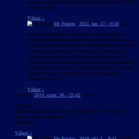
becsléssel is 6-9 hónapnyi napi sok órás munka (lenne)
csak a fordítás.
Válasz
↓
Mr. Fusion
-
2021. jan. 17. - 9:20
szerint:
Ehhez frissítésként: a betűkészlet-javítás egyelőre
potenciálisan problémásnak tűnik, TSL16b már ott tart,
hogy a korábbi megoldások működésképtelensége miatt
reprodukálta a fejlesztőkörnyezetet, amiben a játék
(vélhetően) készült, és ebből az irányból támadva
próbálja visszafejteni/újragyártani a betűkészlet-fájlokat.
El lehet képzelni, hogy ez nem épp kellemes / haladós
munka, és még az sem biztos, hogy egyáltalán
eredményre vezet.
Válasz
↓
Tommy
-
2019. szept. 30. - 21:42
szerint:
Sziasztok,
INFRA fordítása be lesz fejezve (legalább a szöveges), vagy
teljesen leállt a fordítása?
Köszönöm
Válasz
↓
Mr. Fusion
-
2019. okt. 1. - 8:31
szerint: