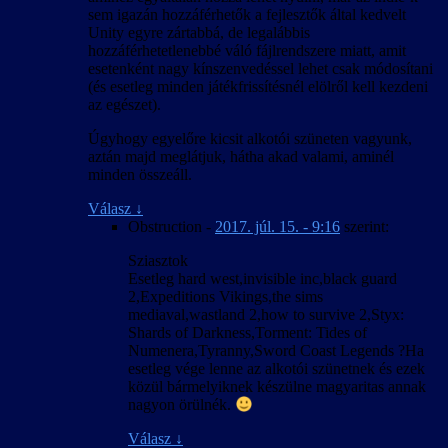
sem igazán hozzáférhetők a fejlesztők által kedvelt
Unity egyre zártabbá, de legalábbis
hozzáférhetetlenebbé váló fájlrendszere miatt, amit
esetenként nagy kínszenvedéssel lehet csak módosítani
(és esetleg minden játékfrissítésnél elölről kell kezdeni
az egészet).
Úgyhogy egyelőre kicsit alkotói szüneten vagyunk,
aztán majd meglátjuk, hátha akad valami, aminél
minden összeáll.
Válasz
↓
Obstruction
-
2017. júl. 15. - 9:16
szerint:
Sziasztok
Esetleg hard west,invisible inc,black guard
2,Expeditions Vikings,the sims
mediaval,wastland 2,how to survive 2,Styx:
Shards of Darkness,Torment: Tides of
Numenera,Tyranny,Sword Coast Legends ?Ha
esetleg vége lenne az alkotói szünetnek és ezek
közül bármelyiknek készülne magyaritas annak
nagyon örülnék.
Válasz
↓