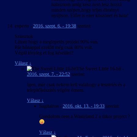
halasztom amíg kész nem lesz hozzá
minden szépen,hogy teljes élményt
nyújtson. Előre is ezer köszönet és hála!
experto
-
2016. szept. 6. - 19:38
szerint:
Sziasztok
Látom hogy a meglepetés projekt 90% van.
Pár hónappal ezelőtt még csak 80% volt.
Végül tényleg el fog készülni?
Válasz
↓
The Sweet Little 16-bit
-
2016. szept. 7. - 22:52
szerint:
Igen, már csak nekem kell valahogy a tesztelés és a
telepítőkészítés végére érnem.
Válasz
↓
Sagitairon
-
2016. okt. 13. - 19:33
szerint:
Gondolom nem a Wasteland 2 a titkor project ?
Válasz
↓