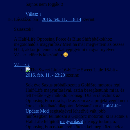
Sajnos nem fogják.:(
Válasz
↓
LászlóZoltán
-
2016. feb. 11. - 18:14
szerint:
Sziasztok!
A Half-Life Opposing Force és Blue Shift játékokhoz
megoldható a magyarítás? Mert ha már megvettem az összes
HL-t, akkor jó lenne azokat végigvinni magyar nyelven.
Választ előre is köszönöm
Válasz
↓
The Sweet Little 16-bit
-
2016. feb. 11. - 23:20
szerint:
Sok éve Saxus próbálkozott a GoldSrc motoros régi
Half-Life magyarításával, aztán besegítettünk mi is, és
lett belőle egy működő csomag. Utána ránéztünk az
Opposing Force-ra is, de asszem az a projekt végül nem
érte el a kiadható állapotot. Mostanában a
Half-Life:
Update Mod
segítségével lehetővé vált jobb
minőségben feliratozni a GoldSrc motoron, ki is adtuk a
Half-Life felújított
magyarítását
, de úgy tudom, az
Opposing Force-ban levő kötelekkel még küzdenek a