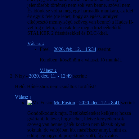
jelentősebb történet) nem sok van benne, szóval nem.
És időnk se volna még egy harmadik munkára, az idei
év egyik fele (de lehet, hogy az egész, amilyen
elképesztő mennyiségű szöveg van benne) a Hades II-
vel fog eltelni, a másik fele meg a közbeékelődő
STALKER 2 frissítésekkel és DLC-kkel.
Válasz
↓
Freel
-
2026. feb. 12. - 15:34
szerint:
Rendben, köszönöm a választ. Jó munkát.
Válasz
↓
Nixy
-
2020. dec. 11. - 12:49
szerint:
Heló. Hádészhoz nem csináltok fordítást?
Válasz
↓
Mr. Fusion
-
2020. dec. 12. - 8:41
szerint:
Gondolkodunk rajta. Betűkészleteket kell(ene) hozzá
gyártani, feltéve, hogy lehet, illetve kegyetlen sok
szöveg van benne (játék közben nem látszik olyan
soknak, de valójában kb. másfélszer annyi, mint az
eddig legnagyobb projektünk volt), így óvatos