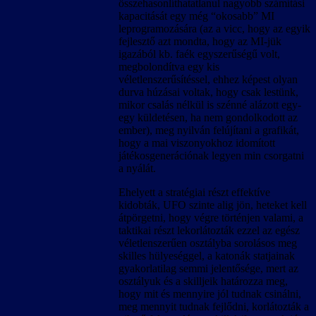
összehasonlíthatatlanul nagyobb számítási
kapacitását egy még “okosabb” MI
leprogramozására (az a vicc, hogy az egyik
fejlesztő azt mondta, hogy az MI-jük
igazából kb. faék egyszerűségű volt,
megbolondítva egy kis
véletlenszerűsítéssel, ehhez képest olyan
durva húzásai voltak, hogy csak lestünk,
mikor csalás nélkül is szénné alázott egy-
egy küldetésen, ha nem gondolkodott az
ember), meg nyilván felújítani a grafikát,
hogy a mai viszonyokhoz idomított
játékosgenerációnak legyen min csorgatni
a nyálát.
Ehelyett a stratégiai részt effektíve
kidobták, UFO szinte alig jön, heteket kell
átpörgetni, hogy végre történjen valami, a
taktikai részt lekorlátozták ezzel az egész
véletlenszerűen osztályba sorolásos meg
skilles hülyeséggel, a katonák statjainak
gyakorlatilag semmi jelentősége, mert az
osztályuk és a skilljeik határozza meg,
hogy mit és mennyire jól tudnak csinálni,
meg mennyit tudnak fejlődni, korlátozták a