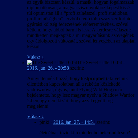
az egyik biztosan készül, a másik, hogyan fogalmazzak
diplomatikusan, a magyar viszonyokhoz képest kissé
túl optimistán áll a “profi színésszel, profi stúdióban,
profi minőségben” tervből eredő több százezer forintos
gyártási költség fedezetének előteremtéséhez, szóval
kétlem, hogy abból bármi is lesz. A kérdésre válaszul:
mindketten megkapták a mi magyarításunk szövegének
egy átdolgozott változatát, szóval lényegében az alapján
készül.
Válasz
↓
The Sweet Little 16-bit
-
2016. jan. 26. - 20:58
szerint:
Annyit tennék hozzá, hogy
lostprophet
(aki velünk
ellentétben kapcsolatban áll a rakétán közlekedő
vaddisznóval, úgy is, mint Flying Wild Hog) már
bejelentette, hogy lesz magyar nyelv a Shadow Warrior
2-ben, így nem kizárt, hogy azzal együtt fog
megjelenni.
Válasz
↓
pinki
-
2016. jan. 27. - 14:51
szerint:
életcélnak tűzte ki h mindenbe belerondítcson?