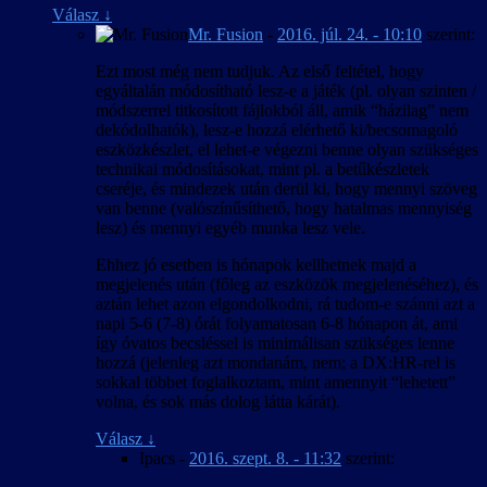
Válasz
↓
Mr. Fusion
-
2016. júl. 24. - 10:10
szerint:
Ezt most még nem tudjuk. Az első feltétel, hogy
egyáltalán módosítható lesz-e a játék (pl. olyan szinten /
módszerrel titkosított fájlokból áll, amik “házilag” nem
dekódolhatók), lesz-e hozzá elérhető ki/becsomagoló
eszközkészlet, el lehet-e végezni benne olyan szükséges
technikai módosításokat, mint pl. a betűkészletek
cseréje, és mindezek után derül ki, hogy mennyi szöveg
van benne (valószínűsíthető, hogy hatalmas mennyiség
lesz) és mennyi egyéb munka lesz vele.
Ehhez jó esetben is hónapok kellhetnek majd a
megjelenés után (főleg az eszközök megjelenéséhez), és
aztán lehet azon elgondolkodni, rá tudom-e szánni azt a
napi 5-6 (7-8) órát folyamatosan 6-8 hónapon át, ami
így óvatos becsléssel is minimálisan szükséges lenne
hozzá (jelenleg azt mondanám, nem; a DX:HR-rel is
sokkal többet foglalkoztam, mint amennyit “lehetett”
volna, és sok más dolog látta kárát).
Válasz
↓
Ipacs
-
2016. szept. 8. - 11:32
szerint: