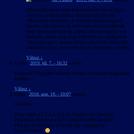
Mivel időközben valaki más is készített hozzá egyet,
ami be is került a játékba, okafogyottá vált a mi
változatunk befejezése. A textúrafordításnak ugyan
lehetne még értelme, de arról menet közben kiderült,
hogy akkora mennyiség, amihez már nem igazán van
kedvünk, annak meg, hogy több éven át csinálgassuk
“takaréklángon”, semmi értelme, mert mire elkészülne
(elkészült volna), már senki nem is emlékezne a játékra.
Válasz
↓
Csaba
-
2019. júl. 7. - 16:32
szerint:
Sziasztok! Nagyjából mikorra várható a lost alpha magyarítás
kiadása?
Válasz
↓
Zabla
-
2018. aug. 19. - 10:07
szerint:
Sziasztok!
Hogy halad a S.T.A.L.K.E.R. Shadow of Chernobyl
Feliratozás illesztése a SoC Complete 2009 modhoz?
Még pár éve küldtem a tesztről egy csomagot az
észrevételekről.