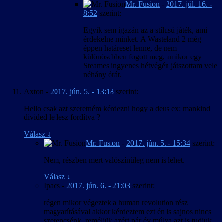
Mr. Fusion
-
2017. júl. 16. -
8:52
szerint:
Egyik sem igazán az a stílusú játék, ami
érdekelne minket. A Wasteland 2 még
éppen határeset lenne, de nem
különösebben fogott meg, amikor egy
Steames ingyenes hétvégén játszottam vele
néhány órát.
Axton
-
2017. jún. 5. - 13:18
szerint:
Hello csak azt szeretném kérdezni hogy a deus ex: mankind
divided le lesz fordítva ?
Válasz
↓
Mr. Fusion
-
2017. jún. 5. - 15:34
szerint:
Nem, részben mert valószínűleg nem is lehet.
Válasz
↓
Ipacs
-
2017. jún. 6. - 21:03
szerint:
régen mikor végeztek a human revolution rész
magyarításával akkor kérdeztem ezt én is sajnos nincs
szerencsénk ,reméljük azért pár év múlva azt is tudjuk