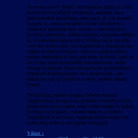
Az orosz nyelvű “háttér” beszélgetések (mint pl. a tűz
mellett ülve beszélgető sztalkerek), amiknek nincs
játékmenetbeli jelentősége, nincsenek, de ami angolul
hangzik el, abból lényegében minden (beleértve a
sztalkerek kiabálását harc közben, a nem-interaktív
átvezető jeleneteket, rádióüzeneteket, hangosbeszélőket
pl. a Szabadság bázison stb.). Néhány olyan speciális
eset van, amikor nem volt megoldható a feliratozás (pl.
rögtön az elején Lebegyev válaszai a párbeszédben,
miután felébredtél de még nem tudsz mozogni, mert ott
az UI egy olyan üzemmódba van kapcsolva, amibe
sehogy se tudtunk feliratozást hackelni; pontosabban a
feliratozás tulajdonképpen ott is megtörténik, csak
blokkolva van az UI-nak az a része, amiben látható
lenne).
Technikailag minden hanghoz lehetne feliratot
megjeleníteni, de egyrészt egyikünk se beszél oroszul
(pláne nem olyan szinten, hogy hallás alapján le tudjuk
fordítani szövegeket), másrészt még ha a fordítás
megoldható is lett volna, rengeteg tovább munka lett
volna még ezeket a szövegeket is betenni.
Válasz
↓