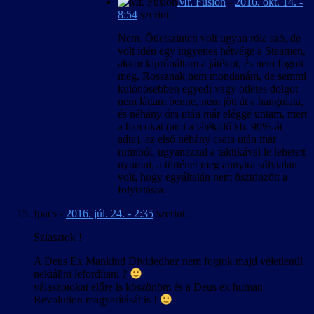
Mr. Fusion
-
2016. okt. 14. -
8:54
szerint:
Nem. Ötletszinten volt ugyan róla szó, de
volt idén egy ingyenes hétvége a Steamen,
akkor kipróbáltam a játékot, és nem fogott
meg. Rossznak nem mondanám, de semmi
különösebben egyedi vagy ötletes dolgot
nem láttam benne, nem jött át a hangulata,
és néhány óra után már eléggé untam, mert
a harcokat (ami a játékidő kb. 90%-át
adta). az első néhány csata után már
rutinból, ugyanazzal a taktikával le lehetett
nyomni, a történet meg annyira súlytalan
volt, hogy egyáltalán nem ösztönzött a
folytatásra.
Ipacs
-
2016. júl. 24. - 2:35
szerint:
Sziasztok !
A Deus Ex Mankind Dividedhez nem fogtok majd véletlenül
nekiállni lefordítani ?
válaszotokat előre is köszönöm és a Deus ex human
Revolution magyarítását is !