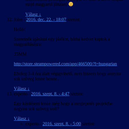
majd magyarul játszani
Válasz
↓
John
-
2016. dec. 22. - 18:07
szerint:
Helló!
Szeretnék ajánlani egy játékot, hátha kedvet kaptok a
magyarításásra:
35MM
http://store.steampowered.com/app/466500/?l=hungarian
Elvileg 3-4 óra alatt végigvihető, nem hiszem hogy annyira
sok szöveg lenne benne..
Válasz
↓
experto
-
2016. szept. 8. - 4:47
szerint:
Egy kérdésem lenne még hogy a meglepetés projektbe
nagyon sok szöveg volt?
Válasz
↓
experto
-
2016. szept. 8. - 5:00
szerint: