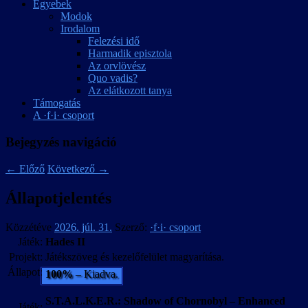
Egyebek
Modok
Irodalom
Felezési idő
Harmadik episztola
Az orvlövész
Quo vadis?
Az elátkozott tanya
Támogatás
A ·f·i· csoport
Bejegyzés navigáció
←
Előző
Következő
→
Állapotjelentés
Közzétéve
2026. júl. 31.
Szerző:
·f·i· csoport
Játék:
Hades II
Projekt:
Játékszöveg és kezelőfelület magyarítása.
Állapot:
100%
– Kiadva.
S.T.A.L.K.E.R.: Shadow of Chornobyl – Enhanced
Játék: