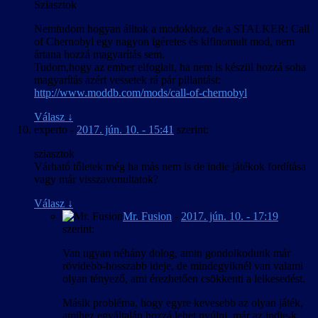
Sziasztok
Nemtudom hogyan álltok a modokhoz, de a STALKER: Call
of Chernobyl egy nagyon igéretes és kifinomult mod, nem
ártana hozzá magyarítás sem.
Tudom,hogy az ember elfoglalt, ha nem is készül hozzá soha
magyarítás azért vessetek rá pár pillantást:
http://www.moddb.com/mods/call-of-chernobyl
Válasz
↓
experto
-
2017. jún. 10. - 15:41
szerint:
sziasztok
Várható tőletek még ha más nem is de indie játékok fordítása
vagy már visszavonultatok?
Válasz
↓
Mr. Fusion
-
2017. jún. 10. - 17:19
szerint:
Van ugyan néhány dolog, amin gondolkodunk már
rövidebb-hosszabb ideje, de mindegyiknél van valami
olyan tényező, ami érezhetően csökkenti a lelkesedést.
Másik probléma, hogy egyre kevesebb az olyan játék,
amihez egyáltalán hozzá lehet nyúlni, már az indie-k