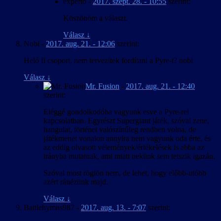
experto
-
2017. szept. 28. - 10:55
szerint:
Köszönöm a választ.
Válasz
↓
Nobi
-
2017. aug. 21. - 12:06
szerint:
Heló fi csoport, nem tervezitek fordítani a Pyre-t? nobi
Válasz
↓
Mr. Fusion
-
2017. aug. 21. - 12:40
szerint:
Eléggé gondolkodóba vagyunk esve a Pyre-rel
kapcsolatban. Egyrészt Supergiant játék, szóval zene,
hangulat, történet valószínűleg rendben volna, de
játékmenet vonalon annyira nem vagyunk oda érte, és
az eddig olvasott vélemények/értékelések is abba az
irányba mutatnak, ami miatt nekünk sem tetszik igazán.
Szóval most rögtön nem, de lehet, hogy előbb-utóbb
azért ránézünk majd.
Válasz
↓
Battlehymns987
-
2017. aug. 13. - 7:07
szerint: