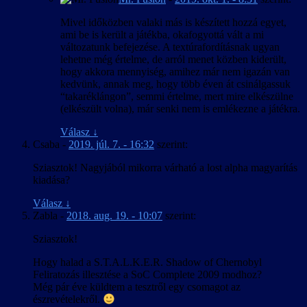
Mivel időközben valaki más is készített hozzá egyet,
ami be is került a játékba, okafogyottá vált a mi
változatunk befejezése. A textúrafordításnak ugyan
lehetne még értelme, de arról menet közben kiderült,
hogy akkora mennyiség, amihez már nem igazán van
kedvünk, annak meg, hogy több éven át csinálgassuk
“takaréklángon”, semmi értelme, mert mire elkészülne
(elkészült volna), már senki nem is emlékezne a játékra.
Válasz
↓
Csaba
-
2019. júl. 7. - 16:32
szerint:
Sziasztok! Nagyjából mikorra várható a lost alpha magyarítás
kiadása?
Válasz
↓
Zabla
-
2018. aug. 19. - 10:07
szerint:
Sziasztok!
Hogy halad a S.T.A.L.K.E.R. Shadow of Chernobyl
Feliratozás illesztése a SoC Complete 2009 modhoz?
Még pár éve küldtem a tesztről egy csomagot az
észrevételekről.