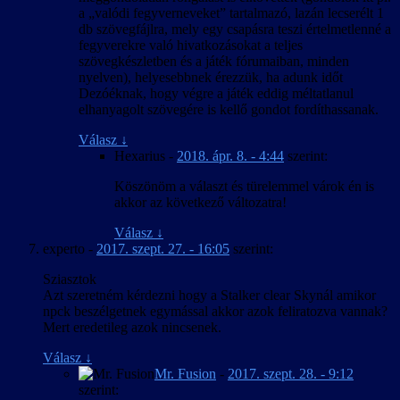
a „valódi fegyverneveket” tartalmazó, lazán lecserélt 1
db szövegfájlra, mely egy csapásra teszi értelmetlenné a
fegyverekre való hivatkozásokat a teljes
szövegkészletben és a játék fórumaiban, minden
nyelven), helyesebbnek érezzük, ha adunk időt
Dezóéknak, hogy végre a játék eddig méltatlanul
elhanyagolt szövegére is kellő gondot fordíthassanak.
Válasz
↓
Hexarius
-
2018. ápr. 8. - 4:44
szerint:
Köszönöm a választ és türelemmel várok én is
akkor az következő változatra!
Válasz
↓
experto
-
2017. szept. 27. - 16:05
szerint:
Sziasztok
Azt szeretném kérdezni hogy a Stalker clear Skynál amikor
npck beszélgetnek egymással akkor azok feliratozva vannak?
Mert eredetileg azok nincsenek.
Válasz
↓
Mr. Fusion
-
2017. szept. 28. - 9:12
szerint: