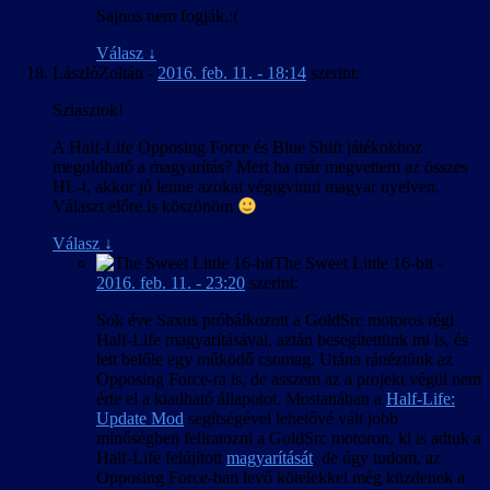
Sajnos nem fogják.:(
Válasz
↓
LászlóZoltán
-
2016. feb. 11. - 18:14
szerint:
Sziasztok!
A Half-Life Opposing Force és Blue Shift játékokhoz
megoldható a magyarítás? Mert ha már megvettem az összes
HL-t, akkor jó lenne azokat végigvinni magyar nyelven.
Választ előre is köszönöm
Válasz
↓
The Sweet Little 16-bit
-
2016. feb. 11. - 23:20
szerint:
Sok éve Saxus próbálkozott a GoldSrc motoros régi
Half-Life magyarításával, aztán besegítettünk mi is, és
lett belőle egy működő csomag. Utána ránéztünk az
Opposing Force-ra is, de asszem az a projekt végül nem
érte el a kiadható állapotot. Mostanában a
Half-Life:
Update Mod
segítségével lehetővé vált jobb
minőségben feliratozni a GoldSrc motoron, ki is adtuk a
Half-Life felújított
magyarítását
, de úgy tudom, az
Opposing Force-ban levő kötelekkel még küzdenek a