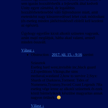
sem igazán hozzáférhetők a fejlesztők által kedvelt
Unity egyre zártabbá, de legalábbis
hozzáférhetetlenebbé váló fájlrendszere miatt, amit
esetenként nagy kínszenvedéssel lehet csak módosítani
(és esetleg minden játékfrissítésnél elölről kell kezdeni
az egészet).
Úgyhogy egyelőre kicsit alkotói szüneten vagyunk,
aztán majd meglátjuk, hátha akad valami, aminél
minden összeáll.
Válasz
↓
Obstruction
-
2017. júl. 15. - 9:16
szerint:
Sziasztok
Esetleg hard west,invisible inc,black guard
2,Expeditions Vikings,the sims
mediaval,wastland 2,how to survive 2,Styx:
Shards of Darkness,Torment: Tides of
Numenera,Tyranny,Sword Coast Legends ?Ha
esetleg vége lenne az alkotói szünetnek és ezek
közül bármelyiknek készülne magyaritas annak
nagyon örülnék.
Válasz
↓