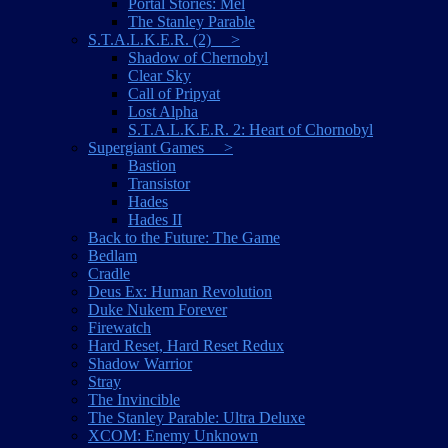
Portal Stories: Mel
The Stanley Parable
S.T.A.L.K.E.R. (2) >
Shadow of Chernobyl
Clear Sky
Call of Pripyat
Lost Alpha
S.T.A.L.K.E.R. 2: Heart of Chornobyl
Supergiant Games >
Bastion
Transistor
Hades
Hades II
Back to the Future: The Game
Bedlam
Cradle
Deus Ex: Human Revolution
Duke Nukem Forever
Firewatch
Hard Reset, Hard Reset Redux
Shadow Warrior
Stray
The Invincible
The Stanley Parable: Ultra Deluxe
XCOM: Enemy Unknown