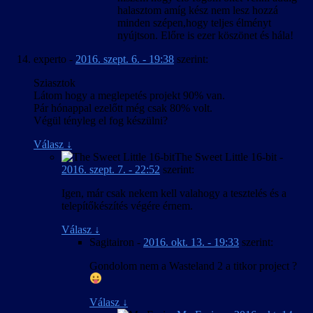
halasztom amíg kész nem lesz hozzá
minden szépen,hogy teljes élményt
nyújtson. Előre is ezer köszönet és hála!
experto
-
2016. szept. 6. - 19:38
szerint:
Sziasztok
Látom hogy a meglepetés projekt 90% van.
Pár hónappal ezelőtt még csak 80% volt.
Végül tényleg el fog készülni?
Válasz
↓
The Sweet Little 16-bit
-
2016. szept. 7. - 22:52
szerint:
Igen, már csak nekem kell valahogy a tesztelés és a
telepítőkészítés végére érnem.
Válasz
↓
Sagitairon
-
2016. okt. 13. - 19:33
szerint:
Gondolom nem a Wasteland 2 a titkor project ?
Válasz
↓