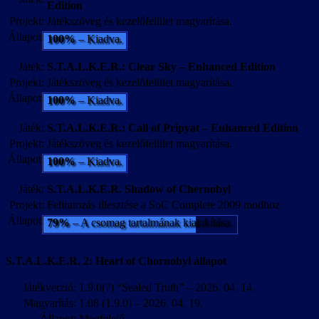
Edition
Projekt:
Játékszöveg és kezelőfelület magyarítása.
Állapot:
100%
– Kiadva.
Játék:
S.T.A.L.K.E.R.: Clear Sky – Enhanced Edition
Projekt:
Játékszöveg és kezelőfelület magyarítása.
Állapot:
100%
– Kiadva.
Játék:
S.T.A.L.K.E.R.: Call of Pripyat – Enhanced Edition
Projekt:
Játékszöveg és kezelőfelület magyarítása.
Állapot:
100%
– Kiadva.
Játék:
S.T.A.L.K.E.R. Shadow of Chernobyl
Projekt:
Feliratozás illesztése a SoC Complete 2009 modhoz
Állapot:
79%
– A csomag tartalmának kialakítása.
S.T.A.L.K.E.R. 2: Heart of Chornobyl állapot
Játékverzió:
1.9.0(?) “Sealed Truth” – 2026. 04. 14.
Magyarítás:
1.08 (1.9.0) – 2026. 04. 19.
Állapot:
Megfelelő