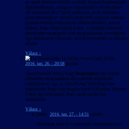
az egyik biztosan készül, a másik, hogyan fogalmazzak
diplomatikusan, a magyar viszonyokhoz képest kissé
túl optimistán áll a “profi színésszel, profi stúdióban,
profi minőségben” tervből eredő több százezer forintos
gyártási költség fedezetének előteremtéséhez, szóval
kétlem, hogy abból bármi is lesz. A kérdésre válaszul:
mindketten megkapták a mi magyarításunk szövegének
egy átdolgozott változatát, szóval lényegében az alapján
készül.
Válasz
↓
The Sweet Little 16-bit
-
2016. jan. 26. - 20:58
szerint:
Annyit tennék hozzá, hogy
lostprophet
(aki velünk
ellentétben kapcsolatban áll a rakétán közlekedő
vaddisznóval, úgy is, mint Flying Wild Hog) már
bejelentette, hogy lesz magyar nyelv a Shadow Warrior
2-ben, így nem kizárt, hogy azzal együtt fog
megjelenni.
Válasz
↓
pinki
-
2016. jan. 27. - 14:51
szerint:
életcélnak tűzte ki h mindenbe belerondítcson?