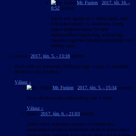
Mr. Fusion
-
2017. júl. 16. -
8:52
szerint:
Egyik sem igazán az a stílusú játék, ami
érdekelne minket. A Wasteland 2 még
éppen határeset lenne, de nem
különösebben fogott meg, amikor egy
Steames ingyenes hétvégén játszottam vele
néhány órát.
Axton
-
2017. jún. 5. - 13:18
szerint:
Hello csak azt szeretném kérdezni hogy a deus ex: mankind
divided le lesz fordítva ?
Válasz
↓
Mr. Fusion
-
2017. jún. 5. - 15:34
szerint:
Nem, részben mert valószínűleg nem is lehet.
Válasz
↓
Ipacs
-
2017. jún. 6. - 21:03
szerint:
régen mikor végeztek a human revolution rész
magyarításával akkor kérdeztem ezt én is sajnos nincs
szerencsénk ,reméljük azért pár év múlva azt is tudjuk