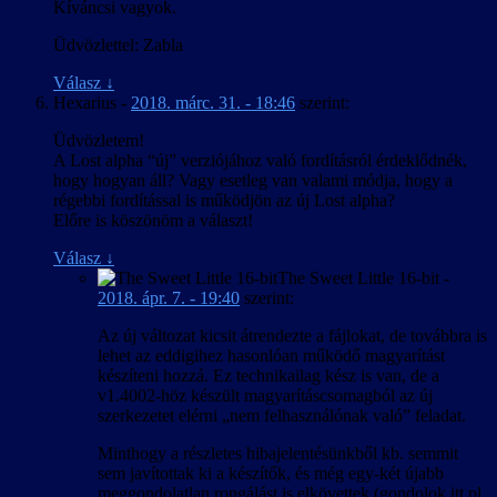
Kíváncsi vagyok.
Üdvözlettel: Zabla
Válasz
↓
Hexarius
-
2018. márc. 31. - 18:46
szerint:
Üdvözletem!
A Lost alpha “új” verziójához való fordításról érdeklődnék,
hogy hogyan áll? Vagy esetleg van valami módja, hogy a
régebbi fordítással is működjön az új Lost alpha?
Előre is köszönöm a választ!
Válasz
↓
The Sweet Little 16-bit
-
2018. ápr. 7. - 19:40
szerint:
Az új változat kicsit átrendezte a fájlokat, de továbbra is
lehet az eddigihez hasonlóan működő magyarítást
készíteni hozzá. Ez technikailag kész is van, de a
v1.4002-höz készült magyarításcsomagból az új
szerkezetet elérni „nem felhasználónak való” feladat.
Minthogy a részletes hibajelentésünkből kb. semmit
sem javítottak ki a készítők, és még egy-két újabb
meggondolatlan rongálást is elkövettek (gondolok itt pl.