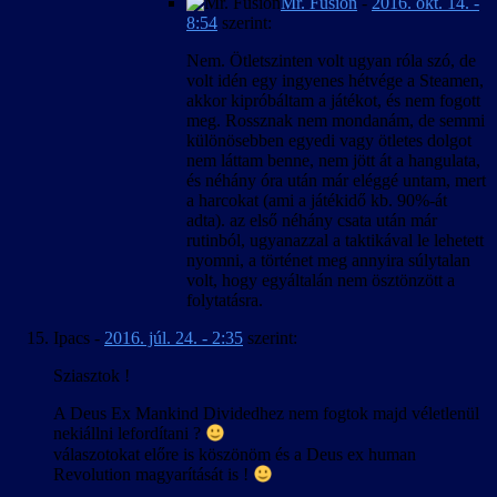
Mr. Fusion
-
2016. okt. 14. -
8:54
szerint:
Nem. Ötletszinten volt ugyan róla szó, de
volt idén egy ingyenes hétvége a Steamen,
akkor kipróbáltam a játékot, és nem fogott
meg. Rossznak nem mondanám, de semmi
különösebben egyedi vagy ötletes dolgot
nem láttam benne, nem jött át a hangulata,
és néhány óra után már eléggé untam, mert
a harcokat (ami a játékidő kb. 90%-át
adta). az első néhány csata után már
rutinból, ugyanazzal a taktikával le lehetett
nyomni, a történet meg annyira súlytalan
volt, hogy egyáltalán nem ösztönzött a
folytatásra.
Ipacs
-
2016. júl. 24. - 2:35
szerint:
Sziasztok !
A Deus Ex Mankind Dividedhez nem fogtok majd véletlenül
nekiállni lefordítani ?
válaszotokat előre is köszönöm és a Deus ex human
Revolution magyarítását is !