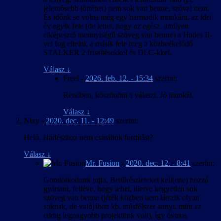
jelentősebb történet) nem sok van benne, szóval nem.
És időnk se volna még egy harmadik munkára, az idei
év egyik fele (de lehet, hogy az egész, amilyen
elképesztő mennyiségű szöveg van benne) a Hades II-
vel fog eltelni, a másik fele meg a közbeékelődő
STALKER 2 frissítésekkel és DLC-kkel.
Válasz
↓
Freel
-
2026. feb. 12. - 15:34
szerint:
Rendben, köszönöm a választ. Jó munkát.
Válasz
↓
Nixy
-
2020. dec. 11. - 12:49
szerint:
Heló. Hádészhoz nem csináltok fordítást?
Válasz
↓
Mr. Fusion
-
2020. dec. 12. - 8:41
szerint:
Gondolkodunk rajta. Betűkészleteket kell(ene) hozzá
gyártani, feltéve, hogy lehet, illetve kegyetlen sok
szöveg van benne (játék közben nem látszik olyan
soknak, de valójában kb. másfélszer annyi, mint az
eddig legnagyobb projektünk volt), így óvatos