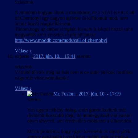
Sziasztok
Nemtudom hogyan álltok a modokhoz, de a STALKER: Call
of Chernobyl egy nagyon igéretes és kifinomult mod, nem
ártana hozzá magyarítás sem.
Tudom,hogy az ember elfoglalt, ha nem is készül hozzá soha
magyarítás azért vessetek rá pár pillantást:
http://www.moddb.com/mods/call-of-chernobyl
Válasz
↓
experto
-
2017. jún. 10. - 15:41
szerint:
sziasztok
Várható tőletek még ha más nem is de indie játékok fordítása
vagy már visszavonultatok?
Válasz
↓
Mr. Fusion
-
2017. jún. 10. - 17:19
szerint:
Van ugyan néhány dolog, amin gondolkodunk már
rövidebb-hosszabb ideje, de mindegyiknél van valami
olyan tényező, ami érezhetően csökkenti a lelkesedést.
Másik probléma, hogy egyre kevesebb az olyan játék,
amihez egyáltalán hozzá lehet nyúlni, már az indie-k