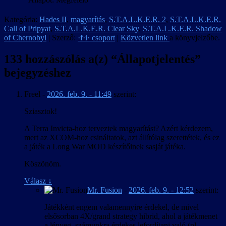
Kategória:
Hades II
,
magyarítás
,
S.T.A.L.K.E.R. 2
,
S.T.A.L.K.E.R.
Call of Pripyat
,
S.T.A.L.K.E.R. Clear Sky
,
S.T.A.L.K.E.R. Shadow
of Chernobyl
| Szerző:
·f·i· csoport
|
Közvetlen link
a könyvjelzőbe.
133 hozzászólás a(z) “
Állapotjelentés
”
bejegyzéshez
Freel
-
2026. feb. 9. - 11:49
szerint:
Sziasztok!
A Terra Invicta-hoz terveztek magyarítást? Azért kérdezem,
mert az XCOM-hoz csináltatok, azt állítólag szerettétek, és ez
a játék a Long War MOD készítőinek sasját játéka.
Köszönöm.
Válasz
↓
Mr. Fusion
-
2026. feb. 9. - 12:52
szerint:
Játékként engem valamennyire érdekel, de mivel
elsősorban 4X/grand strategy hibrid, ahol a játékmenet
a lényeg, számunkra érdekes lefordítani való (pl.