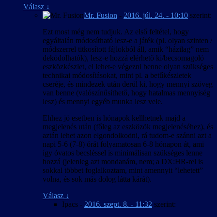
Válasz
↓
Mr. Fusion
-
2016. júl. 24. - 10:10
szerint:
Ezt most még nem tudjuk. Az első feltétel, hogy
egyáltalán módosítható lesz-e a játék (pl. olyan szinten /
módszerrel titkosított fájlokból áll, amik “házilag” nem
dekódolhatók), lesz-e hozzá elérhető ki/becsomagoló
eszközkészlet, el lehet-e végezni benne olyan szükséges
technikai módosításokat, mint pl. a betűkészletek
cseréje, és mindezek után derül ki, hogy mennyi szöveg
van benne (valószínűsíthető, hogy hatalmas mennyiség
lesz) és mennyi egyéb munka lesz vele.
Ehhez jó esetben is hónapok kellhetnek majd a
megjelenés után (főleg az eszközök megjelenéséhez), és
aztán lehet azon elgondolkodni, rá tudom-e szánni azt a
napi 5-6 (7-8) órát folyamatosan 6-8 hónapon át, ami
így óvatos becsléssel is minimálisan szükséges lenne
hozzá (jelenleg azt mondanám, nem; a DX:HR-rel is
sokkal többet foglalkoztam, mint amennyit “lehetett”
volna, és sok más dolog látta kárát).
Válasz
↓
Ipacs
-
2016. szept. 8. - 11:32
szerint: