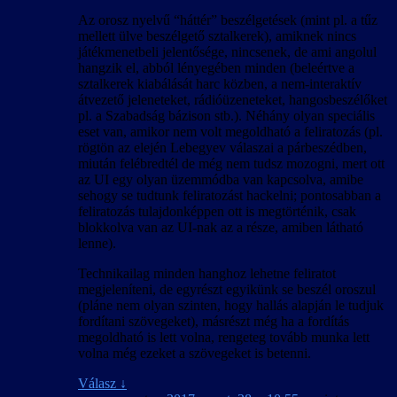
Az orosz nyelvű “háttér” beszélgetések (mint pl. a tűz
mellett ülve beszélgető sztalkerek), amiknek nincs
játékmenetbeli jelentősége, nincsenek, de ami angolul
hangzik el, abból lényegében minden (beleértve a
sztalkerek kiabálását harc közben, a nem-interaktív
átvezető jeleneteket, rádióüzeneteket, hangosbeszélőket
pl. a Szabadság bázison stb.). Néhány olyan speciális
eset van, amikor nem volt megoldható a feliratozás (pl.
rögtön az elején Lebegyev válaszai a párbeszédben,
miután felébredtél de még nem tudsz mozogni, mert ott
az UI egy olyan üzemmódba van kapcsolva, amibe
sehogy se tudtunk feliratozást hackelni; pontosabban a
feliratozás tulajdonképpen ott is megtörténik, csak
blokkolva van az UI-nak az a része, amiben látható
lenne).
Technikailag minden hanghoz lehetne feliratot
megjeleníteni, de egyrészt egyikünk se beszél oroszul
(pláne nem olyan szinten, hogy hallás alapján le tudjuk
fordítani szövegeket), másrészt még ha a fordítás
megoldható is lett volna, rengeteg tovább munka lett
volna még ezeket a szövegeket is betenni.
Válasz
↓