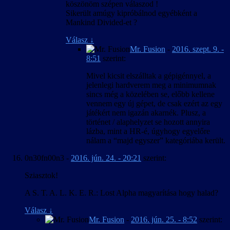
köszönöm szépen válaszod !
Sikerült amúgy kipróbálnod egyébként a
Mankind Divided-et ?
Válasz
↓
Mr. Fusion
-
2016. szept. 9. -
8:51
szerint:
Mivel kicsit elszálltak a gépigénnyel, a
jelenlegi hardverem meg a minimumnak
sincs még a közelében se, előbb kellene
vennem egy új gépet, de csak ezért az egy
játékért nem igazán akarnék. Plusz, a
történet / alaphelyzet se hozott annyira
lázba, mint a HR-é, úgyhogy egyelőre
nálam a “majd egyszer” kategóriába került.
0n30fn00n3
-
2016. jún. 24. - 20:21
szerint:
Sziasztok!
A S. T. A. L. K. E. R.: Lost Alpha magyarítása hogy halad?
Válasz
↓
Mr. Fusion
-
2016. jún. 25. - 8:52
szerint: