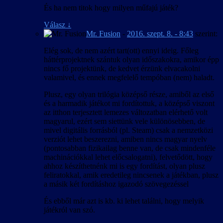
És ha nem titok hogy milyen műfajú játék?
Válasz
↓
Mr. Fusion
-
2016. szept. 8. - 8:43
szerint:
Elég sok, de nem azért tart(ott) ennyi ideig. Főleg
háttérprojektnek szántuk olyan időszakokra, amikor épp
nincs fő projektünk, de kedvet érzünk elvacakolni
valamivel, és ennek megfelelő tempóban (nem) haladt.
Plusz, egy olyan trilógia középső része, amiből az első
és a harmadik játékot mi fordítottuk, a középső viszont
az itthon terjesztett lemezes változatban elérhető volt
magyarul, ezért sem siettünk vele különösebben, de
mivel digitális forrásból (pl. Steam) csak a nemzetközi
verziót lehet beszerezni, amiben nincs magyar nyelv
(pontosabban fizikailag benne van, de csak mindenféle
machinációkkal lehet előcsalogatni), felvetődött, hogy
ahhoz készíthetnénk mi is egy fordítást, olyan plusz
feliratokkal, amik eredetileg nincsenek a játékban, plusz
a másik két fordításhoz igazodó szövegezéssel
És ebből már azt is kb. ki lehet találni, hogy melyik
játékról van szó.