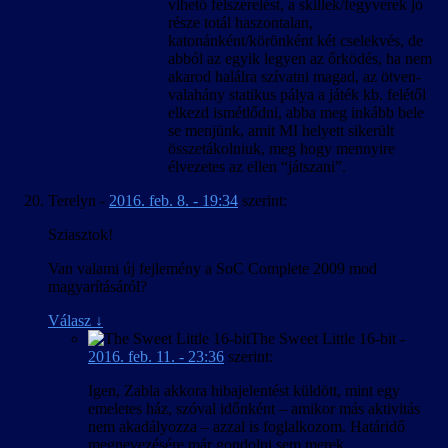
vihető felszerelést, a skillek/fegyverek jó
része totál haszontalan,
katonánként/körönként két cselekvés, de
abból az egyik legyen az őrködés, ha nem
akarod halálra szívatni magad, az ötven-
valahány statikus pálya a játék kb. felétől
elkezd ismétlődni, abba meg inkább bele
se menjünk, amit MI helyett sikerült
összetákolniuk, meg hogy mennyire
élvezetes az ellen “játszani”.
Terelyn
-
2016. feb. 8. - 19:34
szerint:
Sziasztok!
Van valami új fejlemény a SoC Complete 2009 mod
magyarításáról?
Válasz
↓
The Sweet Little 16-bit
-
2016. feb. 11. - 23:36
szerint:
Igen, Zabla akkora hibajelentést küldött, mint egy
emeletes ház, szóval időnként – amikor más aktivitás
nem akadályozza – azzal is foglalkozom. Határidő
megnevezésére már gondolni sem merek.