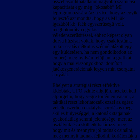
összehasonlíthatatlanul nagyobb számítási
kapacitását egy még “okosabb” MI
leprogramozására (az a vicc, hogy az egyik
fejlesztő azt mondta, hogy az MI-jük
igazából kb. faék egyszerűségű volt,
megbolondítva egy kis
véletlenszerűsítéssel, ehhez képest olyan
durva húzásai voltak, hogy csak lestünk,
mikor csalás nélkül is szénné alázott egy-
egy küldetésen, ha nem gondolkodott az
ember), meg nyilván felújítani a grafikát,
hogy a mai viszonyokhoz idomított
játékosgenerációnak legyen min csorgatni
a nyálát.
Ehelyett a stratégiai részt effektíve
kidobták, UFO szinte alig jön, heteket kell
átpörgetni, hogy végre történjen valami, a
taktikai részt lekorlátozták ezzel az egész
véletlenszerűen osztályba sorolásos meg
skilles hülyeséggel, a katonák statjainak
gyakorlatilag semmi jelentősége, mert az
osztályuk és a skilljeik határozza meg,
hogy mit és mennyire jól tudnak csinálni,
meg mennyit tudnak fejlődni, korlátozták a