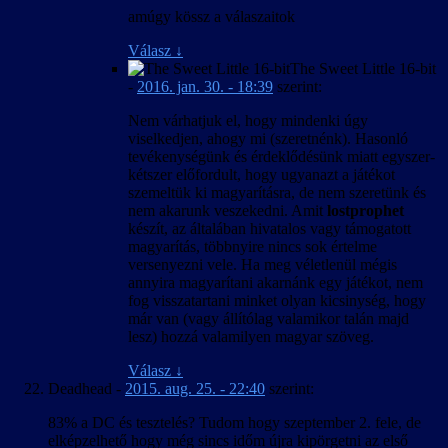
amúgy kössz a válaszaitok
Válasz
↓
The Sweet Little 16-bit
-
2016. jan. 30. - 18:39
szerint:
Nem várhatjuk el, hogy mindenki úgy
viselkedjen, ahogy mi (szeretnénk). Hasonló
tevékenységünk és érdeklődésünk miatt egyszer-
kétszer előfordult, hogy ugyanazt a játékot
szemeltük ki magyarításra, de nem szeretünk és
nem akarunk veszekedni. Amit
lostprophet
készít, az általában hivatalos vagy támogatott
magyarítás, többnyire nincs sok értelme
versenyezni vele. Ha meg véletlenül mégis
annyira magyarítani akarnánk egy játékot, nem
fog visszatartani minket olyan kicsinység, hogy
már van (vagy állítólag valamikor talán majd
lesz) hozzá valamilyen magyar szöveg.
Válasz
↓
Deadhead
-
2015. aug. 25. - 22:40
szerint:
83% a DC és tesztelés? Tudom hogy szeptember 2. fele, de
elképzelhető hogy még sincs időm újra kipörgetni az első