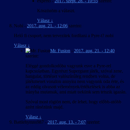
experto
-
2017. szept. 28. - 10:55
szerint:
Köszönöm a választ.
Válasz
↓
Nobi
-
2017. aug. 21. - 12:06
szerint:
Heló fi csoport, nem tervezitek fordítani a Pyre-t? nobi
Válasz
↓
Mr. Fusion
-
2017. aug. 21. - 12:40
szerint:
Eléggé gondolkodóba vagyunk esve a Pyre-rel
kapcsolatban. Egyrészt Supergiant játék, szóval zene,
hangulat, történet valószínűleg rendben volna, de
játékmenet vonalon annyira nem vagyunk oda érte, és
az eddig olvasott vélemények/értékelések is abba az
irányba mutatnak, ami miatt nekünk sem tetszik igazán.
Szóval most rögtön nem, de lehet, hogy előbb-utóbb
azért ránézünk majd.
Válasz
↓
Battlehymns987
-
2017. aug. 13. - 7:07
szerint: