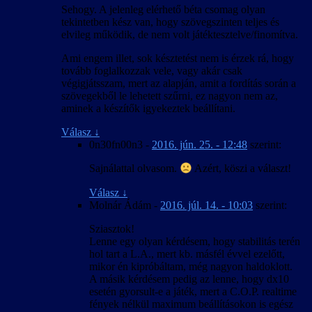
Sehogy. A jelenleg elérhető béta csomag olyan
tekintetben kész van, hogy szövegszinten teljes és
elvileg működik, de nem volt játéktesztelve/finomítva.
Ami engem illet, sok késztetést nem is érzek rá, hogy
tovább foglalkozzak vele, vagy akár csak
végigjátsszam, mert az alapján, amit a fordítás során a
szövegekből le lehetett szűrni, ez nagyon nem az,
aminek a készítők igyekeztek beállítani.
Válasz
↓
0n30fn00n3
-
2016. jún. 25. - 12:48
szerint:
Sajnálattal olvasom.
Azért, köszi a választ!
Válasz
↓
Molnár Ádám
-
2016. júl. 14. - 10:03
szerint:
Sziasztok!
Lenne egy olyan kérdésem, hogy stabilitás terén
hol tart a L.A., mert kb. másfél évvel ezelőtt,
mikor én kipróbáltam, még nagyon haldoklott.
A másik kérdésem pedig az lenne, hogy dx10
esetén gyorsult-e a játék, mert a C.O.P. realtime
fények nélkül maximum beállításokon is egész