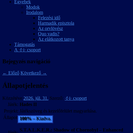
Egyebek
Modok
Irodalom
Felezési idő
Harmadik episztola
Az orvlövész
Quo vadis?
Az elátkozott tanya
Támogatás
A ·f·i· csoport
Bejegyzés navigáció
←
Előző
Következő
→
Állapotjelentés
Közzétéve
2026. júl. 31.
Szerző:
·f·i· csoport
Játék:
Hades II
Projekt:
Játékszöveg és kezelőfelület magyarítása.
Állapot:
100%
– Kiadva.
S.T.A.L.K.E.R.: Shadow of Chornobyl – Enhanced
Játék: