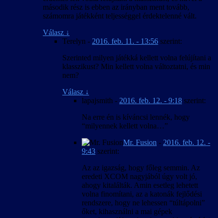
második rész is ebben az irányban ment tovább,
számomra játékként teljességgel érdektelenné vált.
Válasz
↓
Terelyn
-
2016. feb. 11. - 13:56
szerint:
Szerinted milyen játékká kellett volna felújítani a
klasszikust? Min kellett volna változtatni, és min
nem?
Válasz
↓
lapajsmith
-
2016. feb. 12. - 9:18
szerint:
Na erre én is kíváncsi lennék, hogy
“milyennek kellett volna…”
Mr. Fusion
-
2016. feb. 12. -
9:43
szerint:
Az az igazság, hogy főleg semmin. Az
eredeti XCOM nagyjából úgy volt jó,
ahogy kitalálták. Amin esetleg lehetett
volna finomítani, az a katonák fejlődési
rendszere, hogy ne lehessen “túltápolni”
őket, kihasználni a mai gépek