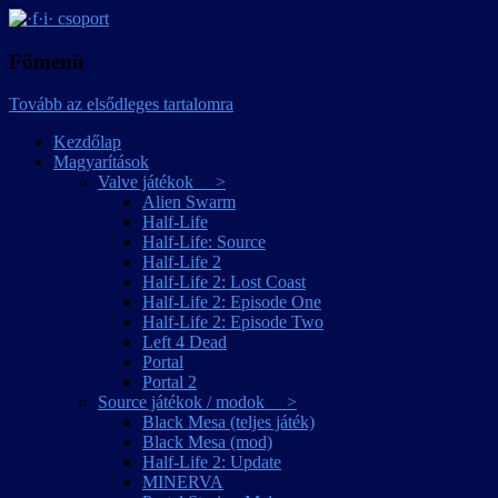
játékmagyarítások
·f·i· csoport
Főmenü
Tovább az elsődleges tartalomra
Kezdőlap
Magyarítások
Valve játékok >
Alien Swarm
Half-Life
Half-Life: Source
Half-Life 2
Half-Life 2: Lost Coast
Half-Life 2: Episode One
Half-Life 2: Episode Two
Left 4 Dead
Portal
Portal 2
Source játékok / modok >
Black Mesa (teljes játék)
Black Mesa (mod)
Half-Life 2: Update
MINERVA