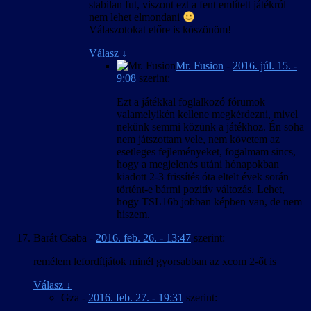
stabilan fut, viszont ezt a fent említett játékról
nem lehet elmondani
Válaszotokat előre is köszönöm!
Válasz
↓
Mr. Fusion
-
2016. júl. 15. -
9:08
szerint:
Ezt a játékkal foglalkozó fórumok
valamelyikén kellene megkérdezni, mivel
nekünk semmi közünk a játékhoz. Én soha
nem játszottam vele, nem követem az
esetleges fejleményeket, fogalmam sincs,
hogy a megjelenés utáni hónapokban
kiadott 2-3 frissítés óta eltelt évek során
történt-e bármi pozitív változás. Lehet,
hogy TSL16b jobban képben van, de nem
hiszem.
Barát Csaba
-
2016. feb. 26. - 13:47
szerint:
remélem lefordítjátok minél gyorsabban az xcom 2-őt is
Válasz
↓
Gza
-
2016. feb. 27. - 19:31
szerint: