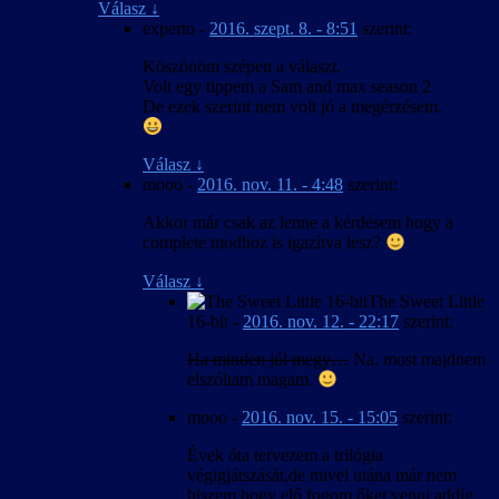
Válasz
↓
experto
-
2016. szept. 8. - 8:51
szerint:
Köszönöm szépen a választ.
Volt egy tippem a Sam and max season 2
De ezek szerint nem volt jó a megérzésem.
Válasz
↓
mooo
-
2016. nov. 11. - 4:48
szerint:
Akkor már csak az lenne a kérdésem hogy a
complete modhoz is igazítva lesz?
Válasz
↓
The Sweet Little
16-bit
-
2016. nov. 12. - 22:17
szerint:
Ha minden jól megy…
Na, most majdnem
elszóltam magam.
mooo
-
2016. nov. 15. - 15:05
szerint:
Évek óta tervezem a trilógia
végigjátszását,de mivel utána már nem
hiszem hogy elő fogom őket venni addíg