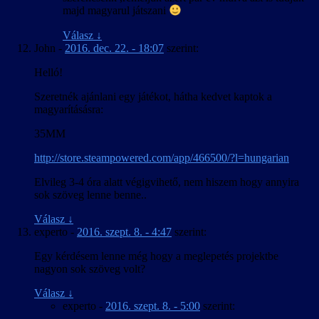
majd magyarul játszani
Válasz
↓
John
-
2016. dec. 22. - 18:07
szerint:
Helló!
Szeretnék ajánlani egy játékot, hátha kedvet kaptok a
magyarításásra:
35MM
http://store.steampowered.com/app/466500/?l=hungarian
Elvileg 3-4 óra alatt végigvihető, nem hiszem hogy annyira
sok szöveg lenne benne..
Válasz
↓
experto
-
2016. szept. 8. - 4:47
szerint:
Egy kérdésem lenne még hogy a meglepetés projektbe
nagyon sok szöveg volt?
Válasz
↓
experto
-
2016. szept. 8. - 5:00
szerint: