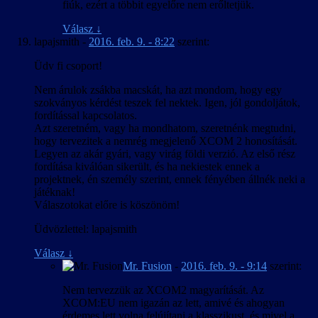
fiúk, ezért a többit egyelőre nem erőltetjük.
Válasz
↓
lapajsmith
-
2016. feb. 9. - 8:22
szerint:
Üdv fi csoport!
Nem árulok zsákba macskát, ha azt mondom, hogy egy
szokványos kérdést teszek fel nektek. Igen, jól gondoljátok,
fordítással kapcsolatos.
Azt szeretném, vagy ha mondhatom, szeretnénk megtudni,
hogy tervezitek a nemrég megjelenő XCOM 2 honosítását.
Legyen az akár gyári, vagy virág földi verzió. Az első rész
fordítása kiválóan sikerült, és ha nekiestek ennek a
projektnek, én személy szerint, ennek fényében állnék neki a
játéknak!
Válaszotokat előre is köszönöm!
Üdvözlettel: lapajsmith
Válasz
↓
Mr. Fusion
-
2016. feb. 9. - 9:14
szerint:
Nem tervezzük az XCOM2 magyarítását. Az
XCOM:EU nem igazán az lett, amivé és ahogyan
érdemes lett volna felújítani a klasszikust, és mivel a