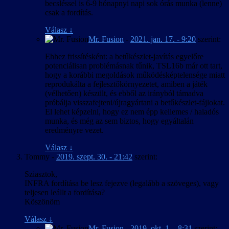
becsléssel is 6-9 hónapnyi napi sok órás munka (lenne)
csak a fordítás.
Válasz
↓
Mr. Fusion
-
2021. jan. 17. - 9:20
szerint:
Ehhez frissítésként: a betűkészlet-javítás egyelőre
potenciálisan problémásnak tűnik, TSL16b már ott tart,
hogy a korábbi megoldások működésképtelensége miatt
reprodukálta a fejlesztőkörnyezetet, amiben a játék
(vélhetően) készült, és ebből az irányból támadva
próbálja visszafejteni/újragyártani a betűkészlet-fájlokat.
El lehet képzelni, hogy ez nem épp kellemes / haladós
munka, és még az sem biztos, hogy egyáltalán
eredményre vezet.
Válasz
↓
Tommy
-
2019. szept. 30. - 21:42
szerint:
Sziasztok,
INFRA fordítása be lesz fejezve (legalább a szöveges), vagy
teljesen leállt a fordítása?
Köszönöm
Válasz
↓
Mr. Fusion
-
2019. okt. 1. - 8:31
szerint: