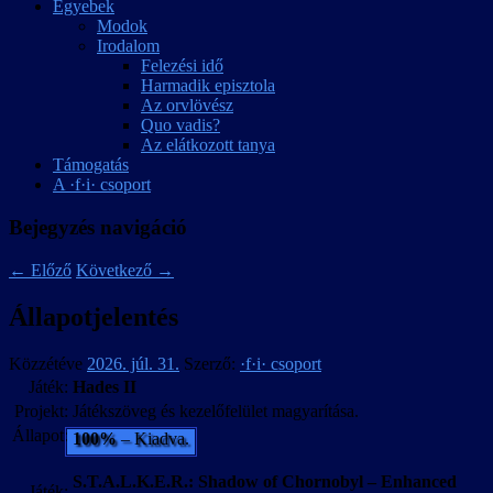
Egyebek
Modok
Irodalom
Felezési idő
Harmadik episztola
Az orvlövész
Quo vadis?
Az elátkozott tanya
Támogatás
A ·f·i· csoport
Bejegyzés navigáció
←
Előző
Következő
→
Állapotjelentés
Közzétéve
2026. júl. 31.
Szerző:
·f·i· csoport
Játék:
Hades II
Projekt:
Játékszöveg és kezelőfelület magyarítása.
Állapot:
100%
– Kiadva.
S.T.A.L.K.E.R.: Shadow of Chornobyl – Enhanced
Játék: