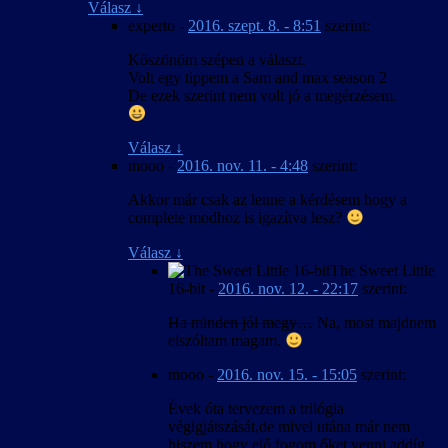
Válasz
↓
experto
-
2016. szept. 8. - 8:51
szerint:
Köszönöm szépen a választ.
Volt egy tippem a Sam and max season 2
De ezek szerint nem volt jó a megérzésem.
Válasz
↓
mooo
-
2016. nov. 11. - 4:48
szerint:
Akkor már csak az lenne a kérdésem hogy a
complete modhoz is igazítva lesz?
Válasz
↓
The Sweet Little
16-bit
-
2016. nov. 12. - 22:17
szerint:
Ha minden jól megy…
Na, most majdnem
elszóltam magam.
mooo
-
2016. nov. 15. - 15:05
szerint:
Évek óta tervezem a trilógia
végigjátszását,de mivel utána már nem
hiszem hogy elő fogom őket venni addíg