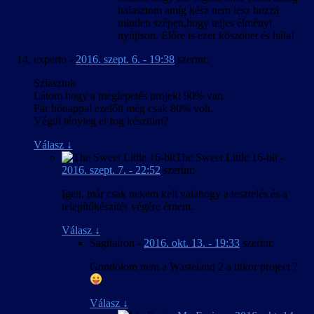
halasztom amíg kész nem lesz hozzá
minden szépen,hogy teljes élményt
nyújtson. Előre is ezer köszönet és hála!
experto
-
2016. szept. 6. - 19:38
szerint:
Sziasztok
Látom hogy a meglepetés projekt 90% van.
Pár hónappal ezelőtt még csak 80% volt.
Végül tényleg el fog készülni?
Válasz
↓
The Sweet Little 16-bit
-
2016. szept. 7. - 22:52
szerint:
Igen, már csak nekem kell valahogy a tesztelés és a
telepítőkészítés végére érnem.
Válasz
↓
Sagitairon
-
2016. okt. 13. - 19:33
szerint:
Gondolom nem a Wasteland 2 a titkor project ?
Válasz
↓