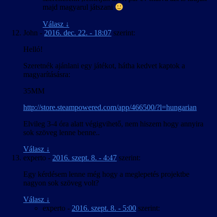
majd magyarul játszani
Válasz
↓
John
-
2016. dec. 22. - 18:07
szerint:
Helló!
Szeretnék ajánlani egy játékot, hátha kedvet kaptok a
magyarításásra:
35MM
http://store.steampowered.com/app/466500/?l=hungarian
Elvileg 3-4 óra alatt végigvihető, nem hiszem hogy annyira
sok szöveg lenne benne..
Válasz
↓
experto
-
2016. szept. 8. - 4:47
szerint:
Egy kérdésem lenne még hogy a meglepetés projektbe
nagyon sok szöveg volt?
Válasz
↓
experto
-
2016. szept. 8. - 5:00
szerint: