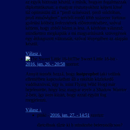
az egyik biztosan készül, a másik, hogyan fogalmazzak
diplomatikusan, a magyar viszonyokhoz képest kissé
túl optimistán áll a “profi színésszel, profi stúdióban,
profi minőségben” tervből eredő több százezer forintos
gyártási költség fedezetének előteremtéséhez, szóval
kétlem, hogy abból bármi is lesz. A kérdésre válaszul:
mindketten megkapták a mi magyarításunk szövegének
egy átdolgozott változatát, szóval lényegében az alapján
készül.
Válasz
↓
The Sweet Little 16-bit
-
2016. jan. 26. - 20:58
szerint:
Annyit tennék hozzá, hogy
lostprophet
(aki velünk
ellentétben kapcsolatban áll a rakétán közlekedő
vaddisznóval, úgy is, mint Flying Wild Hog) már
bejelentette, hogy lesz magyar nyelv a Shadow Warrior
2-ben, így nem kizárt, hogy azzal együtt fog
megjelenni.
Válasz
↓
pinki
-
2016. jan. 27. - 14:51
szerint:
életcélnak tűzte ki h mindenbe belerondítcson?