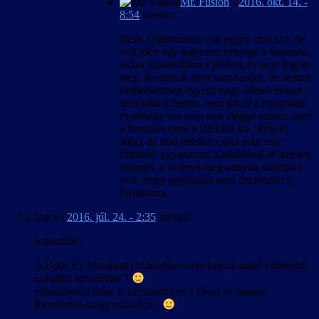
Mr. Fusion
-
2016. okt. 14. -
8:54
szerint:
Nem. Ötletszinten volt ugyan róla szó, de
volt idén egy ingyenes hétvége a Steamen,
akkor kipróbáltam a játékot, és nem fogott
meg. Rossznak nem mondanám, de semmi
különösebben egyedi vagy ötletes dolgot
nem láttam benne, nem jött át a hangulata,
és néhány óra után már eléggé untam, mert
a harcokat (ami a játékidő kb. 90%-át
adta). az első néhány csata után már
rutinból, ugyanazzal a taktikával le lehetett
nyomni, a történet meg annyira súlytalan
volt, hogy egyáltalán nem ösztönzött a
folytatásra.
Ipacs
-
2016. júl. 24. - 2:35
szerint:
Sziasztok !
A Deus Ex Mankind Dividedhez nem fogtok majd véletlenül
nekiállni lefordítani ?
válaszotokat előre is köszönöm és a Deus ex human
Revolution magyarítását is !