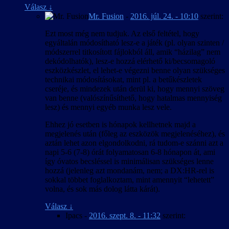
Válasz
↓
Mr. Fusion
-
2016. júl. 24. - 10:10
szerint:
Ezt most még nem tudjuk. Az első feltétel, hogy
egyáltalán módosítható lesz-e a játék (pl. olyan szinten /
módszerrel titkosított fájlokból áll, amik “házilag” nem
dekódolhatók), lesz-e hozzá elérhető ki/becsomagoló
eszközkészlet, el lehet-e végezni benne olyan szükséges
technikai módosításokat, mint pl. a betűkészletek
cseréje, és mindezek után derül ki, hogy mennyi szöveg
van benne (valószínűsíthető, hogy hatalmas mennyiség
lesz) és mennyi egyéb munka lesz vele.
Ehhez jó esetben is hónapok kellhetnek majd a
megjelenés után (főleg az eszközök megjelenéséhez), és
aztán lehet azon elgondolkodni, rá tudom-e szánni azt a
napi 5-6 (7-8) órát folyamatosan 6-8 hónapon át, ami
így óvatos becsléssel is minimálisan szükséges lenne
hozzá (jelenleg azt mondanám, nem; a DX:HR-rel is
sokkal többet foglalkoztam, mint amennyit “lehetett”
volna, és sok más dolog látta kárát).
Válasz
↓
Ipacs
-
2016. szept. 8. - 11:32
szerint: