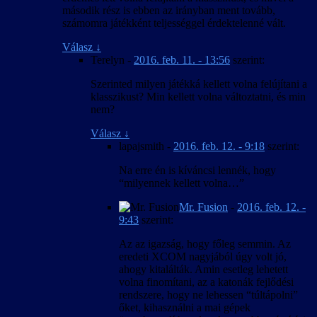
második rész is ebben az irányban ment tovább,
számomra játékként teljességgel érdektelenné vált.
Válasz
↓
Terelyn
-
2016. feb. 11. - 13:56
szerint:
Szerinted milyen játékká kellett volna felújítani a
klasszikust? Min kellett volna változtatni, és min
nem?
Válasz
↓
lapajsmith
-
2016. feb. 12. - 9:18
szerint:
Na erre én is kíváncsi lennék, hogy
“milyennek kellett volna…”
Mr. Fusion
-
2016. feb. 12. -
9:43
szerint:
Az az igazság, hogy főleg semmin. Az
eredeti XCOM nagyjából úgy volt jó,
ahogy kitalálták. Amin esetleg lehetett
volna finomítani, az a katonák fejlődési
rendszere, hogy ne lehessen “túltápolni”
őket, kihasználni a mai gépek