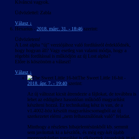
Kíváncsi vagyok.
Üdvözlettel: Zabla
Válasz
↓
Hexarius
-
2018. márc. 31. - 18:46
szerint:
Üdvözletem!
A Lost alpha “új” verziójához való fordításról érdeklődnék,
hogy hogyan áll? Vagy esetleg van valami módja, hogy a
régebbi fordítással is működjön az új Lost alpha?
Előre is köszönöm a választ!
Válasz
↓
The Sweet Little 16-bit
-
2018. ápr. 7. - 19:40
szerint:
Az új változat kicsit átrendezte a fájlokat, de továbbra is
lehet az eddigihez hasonlóan működő magyarítást
készíteni hozzá. Ez technikailag kész is van, de a
v1.4002-höz készült magyarításcsomagból az új
szerkezetet elérni „nem felhasználónak való” feladat.
Minthogy a részletes hibajelentésünkből kb. semmit
sem javítottak ki a készítők, és még egy-két újabb
meggondolatlan rongálást is elkövettek (gondolok itt pl.