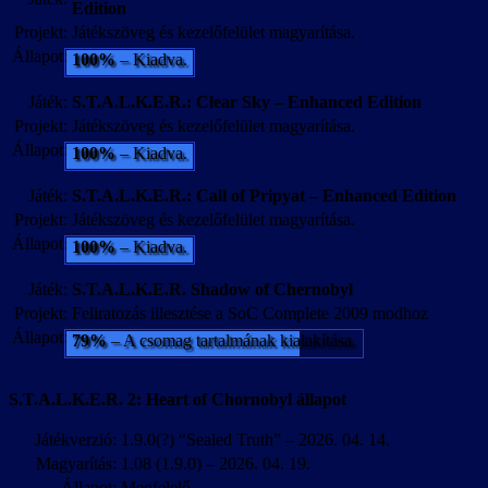
Edition
Projekt:
Játékszöveg és kezelőfelület magyarítása.
Állapot:
100%
– Kiadva.
Játék:
S.T.A.L.K.E.R.: Clear Sky – Enhanced Edition
Projekt:
Játékszöveg és kezelőfelület magyarítása.
Állapot:
100%
– Kiadva.
Játék:
S.T.A.L.K.E.R.: Call of Pripyat – Enhanced Edition
Projekt:
Játékszöveg és kezelőfelület magyarítása.
Állapot:
100%
– Kiadva.
Játék:
S.T.A.L.K.E.R. Shadow of Chernobyl
Projekt:
Feliratozás illesztése a SoC Complete 2009 modhoz
Állapot:
79%
– A csomag tartalmának kialakítása.
S.T.A.L.K.E.R. 2: Heart of Chornobyl állapot
Játékverzió:
1.9.0(?) “Sealed Truth” – 2026. 04. 14.
Magyarítás:
1.08 (1.9.0) – 2026. 04. 19.
Állapot:
Megfelelő