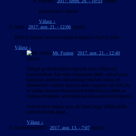
experto
-
2017. szept. 28. - 10:55
szerint:
Köszönöm a választ.
Válasz
↓
Nobi
-
2017. aug. 21. - 12:06
szerint:
Heló fi csoport, nem tervezitek fordítani a Pyre-t? nobi
Válasz
↓
Mr. Fusion
-
2017. aug. 21. - 12:40
szerint:
Eléggé gondolkodóba vagyunk esve a Pyre-rel
kapcsolatban. Egyrészt Supergiant játék, szóval zene,
hangulat, történet valószínűleg rendben volna, de
játékmenet vonalon annyira nem vagyunk oda érte, és
az eddig olvasott vélemények/értékelések is abba az
irányba mutatnak, ami miatt nekünk sem tetszik igazán.
Szóval most rögtön nem, de lehet, hogy előbb-utóbb
azért ránézünk majd.
Válasz
↓
Battlehymns987
-
2017. aug. 13. - 7:07
szerint: