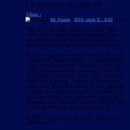
És ha nem titok hogy milyen műfajú játék?
Válasz
↓
Mr. Fusion
-
2016. szept. 8. - 8:43
szerint:
Elég sok, de nem azért tart(ott) ennyi ideig. Főleg
háttérprojektnek szántuk olyan időszakokra, amikor épp
nincs fő projektünk, de kedvet érzünk elvacakolni
valamivel, és ennek megfelelő tempóban (nem) haladt.
Plusz, egy olyan trilógia középső része, amiből az első
és a harmadik játékot mi fordítottuk, a középső viszont
az itthon terjesztett lemezes változatban elérhető volt
magyarul, ezért sem siettünk vele különösebben, de
mivel digitális forrásból (pl. Steam) csak a nemzetközi
verziót lehet beszerezni, amiben nincs magyar nyelv
(pontosabban fizikailag benne van, de csak mindenféle
machinációkkal lehet előcsalogatni), felvetődött, hogy
ahhoz készíthetnénk mi is egy fordítást, olyan plusz
feliratokkal, amik eredetileg nincsenek a játékban, plusz
a másik két fordításhoz igazodó szövegezéssel
És ebből már azt is kb. ki lehet találni, hogy melyik
játékról van szó.