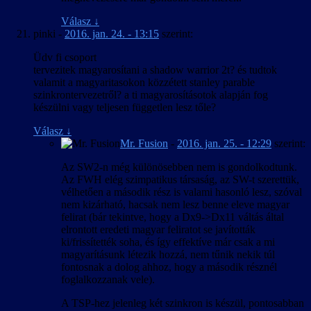
Válasz
↓
pinki
-
2016. jan. 24. - 13:15
szerint:
Üdv fi csoport
tervezitek magyarosítani a shadow warrior 2t? és tudtok
valamit a magyaritasokon közzétett stanley parable
szinkrontervezetről? a ti magyarosításotok alapján fog
készülni vagy teljesen független lesz tőle?
Válasz
↓
Mr. Fusion
-
2016. jan. 25. - 12:29
szerint:
Az SW2-n még különösebben nem is gondolkodtunk.
Az FWH elég szimpatikus társaság, az SW-t szerettük,
vélhetően a második rész is valami hasonló lesz, szóval
nem kizárható, hacsak nem lesz benne eleve magyar
felirat (bár tekintve, hogy a Dx9->Dx11 váltás által
elrontott eredeti magyar feliratot se javították
ki/frissítették soha, és így effektíve már csak a mi
magyarításunk létezik hozzá, nem tűnik nekik túl
fontosnak a dolog ahhoz, hogy a második résznél
foglalkozzanak vele).
A TSP-hez jelenleg két szinkron is készül, pontosabban