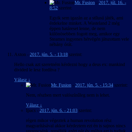
Mr. Fusion
-
2017. júl. 16. -
8:52
szerint:
Egyik sem igazán az a stílusú játék, ami
érdekelne minket. A Wasteland 2 még
éppen határeset lenne, de nem
különösebben fogott meg, amikor egy
Steames ingyenes hétvégén játszottam vele
néhány órát.
Axton
-
2017. jún. 5. - 13:18
szerint:
Hello csak azt szeretném kérdezni hogy a deus ex: mankind
divided le lesz fordítva ?
Válasz
↓
Mr. Fusion
-
2017. jún. 5. - 15:34
szerint:
Nem, részben mert valószínűleg nem is lehet.
Válasz
↓
Ipacs
-
2017. jún. 6. - 21:03
szerint:
régen mikor végeztek a human revolution rész
magyarításával akkor kérdeztem ezt én is sajnos nincs
szerencsénk ,reméljük azért pár év múlva azt is tudjuk