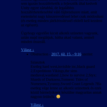
sem igazán hozzáférhetők a fejlesztők által kedvelt
Unity egyre zártabbá, de legalábbis
hozzáférhetetlenebbé váló fájlrendszere miatt, amit
esetenként nagy kínszenvedéssel lehet csak módosítani
(és esetleg minden játékfrissítésnél elölről kell kezdeni
az egészet).
Úgyhogy egyelőre kicsit alkotói szüneten vagyunk,
aztán majd meglátjuk, hátha akad valami, aminél
minden összeáll.
Válasz
↓
Obstruction
-
2017. júl. 15. - 9:16
szerint:
Sziasztok
Esetleg hard west,invisible inc,black guard
2,Expeditions Vikings,the sims
mediaval,wastland 2,how to survive 2,Styx:
Shards of Darkness,Torment: Tides of
Numenera,Tyranny,Sword Coast Legends ?Ha
esetleg vége lenne az alkotói szünetnek és ezek
közül bármelyiknek készülne magyaritas annak
nagyon örülnék.
Válasz
↓