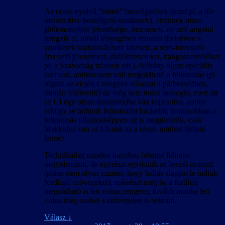
Az orosz nyelvű “háttér” beszélgetések (mint pl. a tűz
mellett ülve beszélgető sztalkerek), amiknek nincs
játékmenetbeli jelentősége, nincsenek, de ami angolul
hangzik el, abból lényegében minden (beleértve a
sztalkerek kiabálását harc közben, a nem-interaktív
átvezető jeleneteket, rádióüzeneteket, hangosbeszélőket
pl. a Szabadság bázison stb.). Néhány olyan speciális
eset van, amikor nem volt megoldható a feliratozás (pl.
rögtön az elején Lebegyev válaszai a párbeszédben,
miután felébredtél de még nem tudsz mozogni, mert ott
az UI egy olyan üzemmódba van kapcsolva, amibe
sehogy se tudtunk feliratozást hackelni; pontosabban a
feliratozás tulajdonképpen ott is megtörténik, csak
blokkolva van az UI-nak az a része, amiben látható
lenne).
Technikailag minden hanghoz lehetne feliratot
megjeleníteni, de egyrészt egyikünk se beszél oroszul
(pláne nem olyan szinten, hogy hallás alapján le tudjuk
fordítani szövegeket), másrészt még ha a fordítás
megoldható is lett volna, rengeteg tovább munka lett
volna még ezeket a szövegeket is betenni.
Válasz
↓