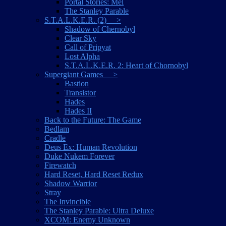
Portal Stories: Mel
The Stanley Parable
S.T.A.L.K.E.R. (2) >
Shadow of Chernobyl
Clear Sky
Call of Pripyat
Lost Alpha
S.T.A.L.K.E.R. 2: Heart of Chornobyl
Supergiant Games >
Bastion
Transistor
Hades
Hades II
Back to the Future: The Game
Bedlam
Cradle
Deus Ex: Human Revolution
Duke Nukem Forever
Firewatch
Hard Reset, Hard Reset Redux
Shadow Warrior
Stray
The Invincible
The Stanley Parable: Ultra Deluxe
XCOM: Enemy Unknown