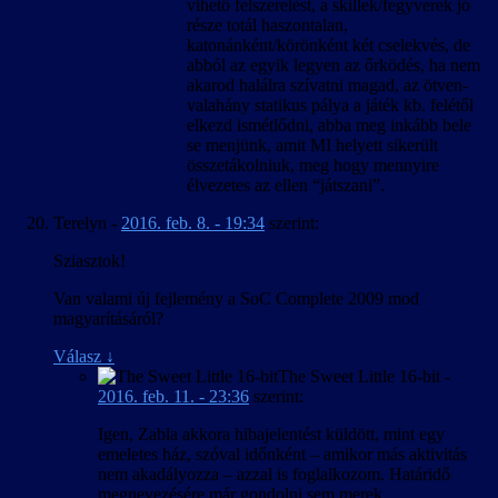
vihető felszerelést, a skillek/fegyverek jó
része totál haszontalan,
katonánként/körönként két cselekvés, de
abból az egyik legyen az őrködés, ha nem
akarod halálra szívatni magad, az ötven-
valahány statikus pálya a játék kb. felétől
elkezd ismétlődni, abba meg inkább bele
se menjünk, amit MI helyett sikerült
összetákolniuk, meg hogy mennyire
élvezetes az ellen “játszani”.
Terelyn
-
2016. feb. 8. - 19:34
szerint:
Sziasztok!
Van valami új fejlemény a SoC Complete 2009 mod
magyarításáról?
Válasz
↓
The Sweet Little 16-bit
-
2016. feb. 11. - 23:36
szerint:
Igen, Zabla akkora hibajelentést küldött, mint egy
emeletes ház, szóval időnként – amikor más aktivitás
nem akadályozza – azzal is foglalkozom. Határidő
megnevezésére már gondolni sem merek.