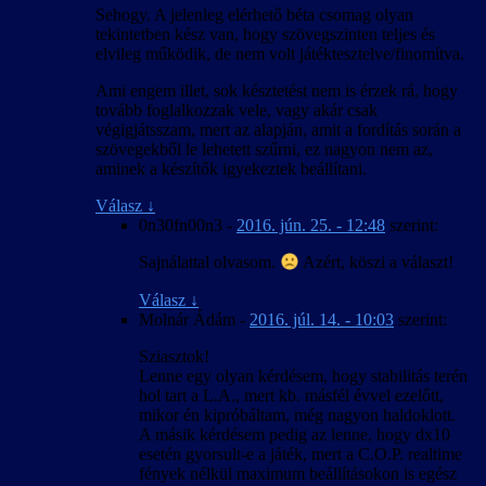
Sehogy. A jelenleg elérhető béta csomag olyan
tekintetben kész van, hogy szövegszinten teljes és
elvileg működik, de nem volt játéktesztelve/finomítva.
Ami engem illet, sok késztetést nem is érzek rá, hogy
tovább foglalkozzak vele, vagy akár csak
végigjátsszam, mert az alapján, amit a fordítás során a
szövegekből le lehetett szűrni, ez nagyon nem az,
aminek a készítők igyekeztek beállítani.
Válasz
↓
0n30fn00n3
-
2016. jún. 25. - 12:48
szerint:
Sajnálattal olvasom.
Azért, köszi a választ!
Válasz
↓
Molnár Ádám
-
2016. júl. 14. - 10:03
szerint:
Sziasztok!
Lenne egy olyan kérdésem, hogy stabilitás terén
hol tart a L.A., mert kb. másfél évvel ezelőtt,
mikor én kipróbáltam, még nagyon haldoklott.
A másik kérdésem pedig az lenne, hogy dx10
esetén gyorsult-e a játék, mert a C.O.P. realtime
fények nélkül maximum beállításokon is egész