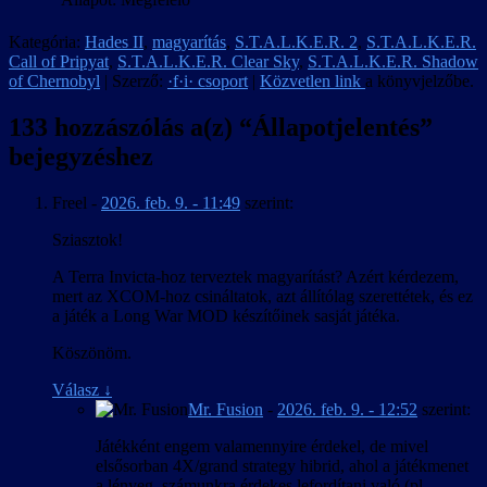
Kategória:
Hades II
,
magyarítás
,
S.T.A.L.K.E.R. 2
,
S.T.A.L.K.E.R.
Call of Pripyat
,
S.T.A.L.K.E.R. Clear Sky
,
S.T.A.L.K.E.R. Shadow
of Chernobyl
| Szerző:
·f·i· csoport
|
Közvetlen link
a könyvjelzőbe.
133 hozzászólás a(z) “
Állapotjelentés
”
bejegyzéshez
Freel
-
2026. feb. 9. - 11:49
szerint:
Sziasztok!
A Terra Invicta-hoz terveztek magyarítást? Azért kérdezem,
mert az XCOM-hoz csináltatok, azt állítólag szerettétek, és ez
a játék a Long War MOD készítőinek sasját játéka.
Köszönöm.
Válasz
↓
Mr. Fusion
-
2026. feb. 9. - 12:52
szerint:
Játékként engem valamennyire érdekel, de mivel
elsősorban 4X/grand strategy hibrid, ahol a játékmenet
a lényeg, számunkra érdekes lefordítani való (pl.