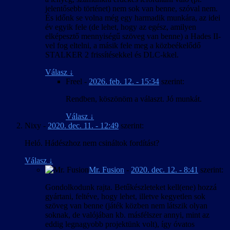
jelentősebb történet) nem sok van benne, szóval nem.
És időnk se volna még egy harmadik munkára, az idei
év egyik fele (de lehet, hogy az egész, amilyen
elképesztő mennyiségű szöveg van benne) a Hades II-
vel fog eltelni, a másik fele meg a közbeékelődő
STALKER 2 frissítésekkel és DLC-kkel.
Válasz
↓
Freel
-
2026. feb. 12. - 15:34
szerint:
Rendben, köszönöm a választ. Jó munkát.
Válasz
↓
Nixy
-
2020. dec. 11. - 12:49
szerint:
Heló. Hádészhoz nem csináltok fordítást?
Válasz
↓
Mr. Fusion
-
2020. dec. 12. - 8:41
szerint:
Gondolkodunk rajta. Betűkészleteket kell(ene) hozzá
gyártani, feltéve, hogy lehet, illetve kegyetlen sok
szöveg van benne (játék közben nem látszik olyan
soknak, de valójában kb. másfélszer annyi, mint az
eddig legnagyobb projektünk volt), így óvatos