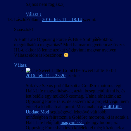
Sajnos nem fogják.:(
Válasz
↓
LászlóZoltán
-
2016. feb. 11. - 18:14
szerint:
Sziasztok!
A Half-Life Opposing Force és Blue Shift játékokhoz
megoldható a magyarítás? Mert ha már megvettem az összes
HL-t, akkor jó lenne azokat végigvinni magyar nyelven.
Választ előre is köszönöm
Válasz
↓
The Sweet Little 16-bit
-
2016. feb. 11. - 23:20
szerint:
Sok éve Saxus próbálkozott a GoldSrc motoros régi
Half-Life magyarításával, aztán besegítettünk mi is, és
lett belőle egy működő csomag. Utána ránéztünk az
Opposing Force-ra is, de asszem az a projekt végül nem
érte el a kiadható állapotot. Mostanában a
Half-Life:
Update Mod
segítségével lehetővé vált jobb
minőségben feliratozni a GoldSrc motoron, ki is adtuk a
Half-Life felújított
magyarítását
, de úgy tudom, az
Opposing Force-ban levő kötelekkel még küzdenek a