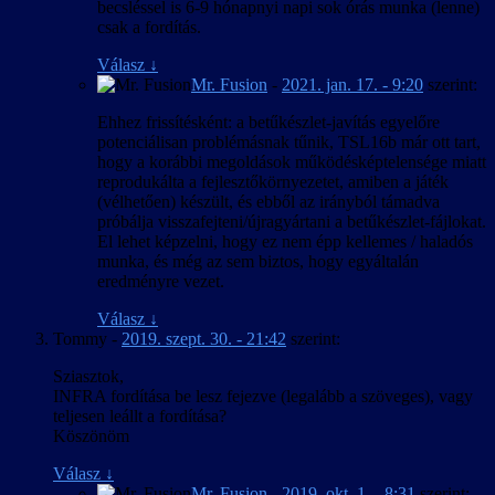
becsléssel is 6-9 hónapnyi napi sok órás munka (lenne)
csak a fordítás.
Válasz
↓
Mr. Fusion
-
2021. jan. 17. - 9:20
szerint:
Ehhez frissítésként: a betűkészlet-javítás egyelőre
potenciálisan problémásnak tűnik, TSL16b már ott tart,
hogy a korábbi megoldások működésképtelensége miatt
reprodukálta a fejlesztőkörnyezetet, amiben a játék
(vélhetően) készült, és ebből az irányból támadva
próbálja visszafejteni/újragyártani a betűkészlet-fájlokat.
El lehet képzelni, hogy ez nem épp kellemes / haladós
munka, és még az sem biztos, hogy egyáltalán
eredményre vezet.
Válasz
↓
Tommy
-
2019. szept. 30. - 21:42
szerint:
Sziasztok,
INFRA fordítása be lesz fejezve (legalább a szöveges), vagy
teljesen leállt a fordítása?
Köszönöm
Válasz
↓
Mr. Fusion
-
2019. okt. 1. - 8:31
szerint: