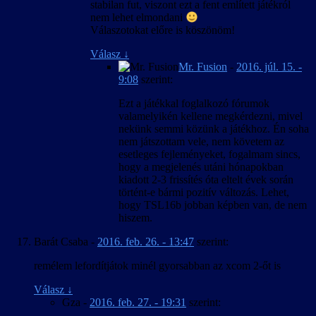
stabilan fut, viszont ezt a fent említett játékról
nem lehet elmondani
Válaszotokat előre is köszönöm!
Válasz
↓
Mr. Fusion
-
2016. júl. 15. -
9:08
szerint:
Ezt a játékkal foglalkozó fórumok
valamelyikén kellene megkérdezni, mivel
nekünk semmi közünk a játékhoz. Én soha
nem játszottam vele, nem követem az
esetleges fejleményeket, fogalmam sincs,
hogy a megjelenés utáni hónapokban
kiadott 2-3 frissítés óta eltelt évek során
történt-e bármi pozitív változás. Lehet,
hogy TSL16b jobban képben van, de nem
hiszem.
Barát Csaba
-
2016. feb. 26. - 13:47
szerint:
remélem lefordítjátok minél gyorsabban az xcom 2-őt is
Válasz
↓
Gza
-
2016. feb. 27. - 19:31
szerint: