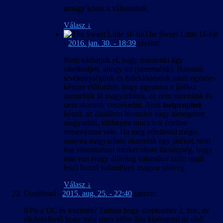
amúgy kössz a válaszaitok
Válasz
↓
The Sweet Little 16-bit
-
2016. jan. 30. - 18:39
szerint:
Nem várhatjuk el, hogy mindenki úgy
viselkedjen, ahogy mi (szeretnénk). Hasonló
tevékenységünk és érdeklődésünk miatt egyszer-
kétszer előfordult, hogy ugyanazt a játékot
szemeltük ki magyarításra, de nem szeretünk és
nem akarunk veszekedni. Amit
lostprophet
készít, az általában hivatalos vagy támogatott
magyarítás, többnyire nincs sok értelme
versenyezni vele. Ha meg véletlenül mégis
annyira magyarítani akarnánk egy játékot, nem
fog visszatartani minket olyan kicsinység, hogy
már van (vagy állítólag valamikor talán majd
lesz) hozzá valamilyen magyar szöveg.
Válasz
↓
Deadhead
-
2015. aug. 25. - 22:40
szerint:
83% a DC és tesztelés? Tudom hogy szeptember 2. fele, de
elképzelhető hogy még sincs időm újra kipörgetni az első