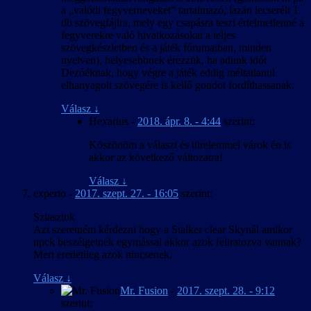
a „valódi fegyverneveket” tartalmazó, lazán lecserélt 1
db szövegfájlra, mely egy csapásra teszi értelmetlenné a
fegyverekre való hivatkozásokat a teljes
szövegkészletben és a játék fórumaiban, minden
nyelven), helyesebbnek érezzük, ha adunk időt
Dezóéknak, hogy végre a játék eddig méltatlanul
elhanyagolt szövegére is kellő gondot fordíthassanak.
Válasz
↓
Hexarius
-
2018. ápr. 8. - 4:44
szerint:
Köszönöm a választ és türelemmel várok én is
akkor az következő változatra!
Válasz
↓
experto
-
2017. szept. 27. - 16:05
szerint:
Sziasztok
Azt szeretném kérdezni hogy a Stalker clear Skynál amikor
npck beszélgetnek egymással akkor azok feliratozva vannak?
Mert eredetileg azok nincsenek.
Válasz
↓
Mr. Fusion
-
2017. szept. 28. - 9:12
szerint: