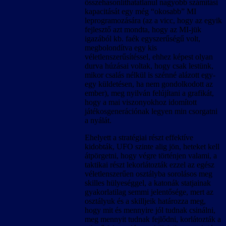
összehasonlíthatatlanul nagyobb számítási
kapacitását egy még “okosabb” MI
leprogramozására (az a vicc, hogy az egyik
fejlesztő azt mondta, hogy az MI-jük
igazából kb. faék egyszerűségű volt,
megbolondítva egy kis
véletlenszerűsítéssel, ehhez képest olyan
durva húzásai voltak, hogy csak lestünk,
mikor csalás nélkül is szénné alázott egy-
egy küldetésen, ha nem gondolkodott az
ember), meg nyilván felújítani a grafikát,
hogy a mai viszonyokhoz idomított
játékosgenerációnak legyen min csorgatni
a nyálát.
Ehelyett a stratégiai részt effektíve
kidobták, UFO szinte alig jön, heteket kell
átpörgetni, hogy végre történjen valami, a
taktikai részt lekorlátozták ezzel az egész
véletlenszerűen osztályba sorolásos meg
skilles hülyeséggel, a katonák statjainak
gyakorlatilag semmi jelentősége, mert az
osztályuk és a skilljeik határozza meg,
hogy mit és mennyire jól tudnak csinálni,
meg mennyit tudnak fejlődni, korlátozták a