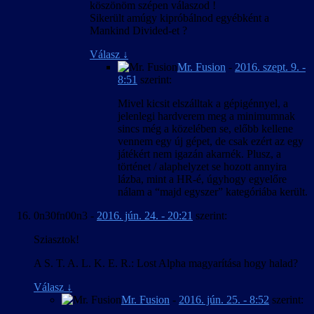
köszönöm szépen válaszod !
Sikerült amúgy kipróbálnod egyébként a
Mankind Divided-et ?
Válasz
↓
Mr. Fusion
-
2016. szept. 9. -
8:51
szerint:
Mivel kicsit elszálltak a gépigénnyel, a
jelenlegi hardverem meg a minimumnak
sincs még a közelében se, előbb kellene
vennem egy új gépet, de csak ezért az egy
játékért nem igazán akarnék. Plusz, a
történet / alaphelyzet se hozott annyira
lázba, mint a HR-é, úgyhogy egyelőre
nálam a “majd egyszer” kategóriába került.
0n30fn00n3
-
2016. jún. 24. - 20:21
szerint:
Sziasztok!
A S. T. A. L. K. E. R.: Lost Alpha magyarítása hogy halad?
Válasz
↓
Mr. Fusion
-
2016. jún. 25. - 8:52
szerint: