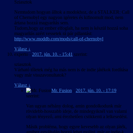
Sziasztok
Nemtudom hogyan álltok a modokhoz, de a STALKER: Call
of Chernobyl egy nagyon igéretes és kifinomult mod, nem
ártana hozzá magyarítás sem.
Tudom,hogy az ember elfoglalt, ha nem is készül hozzá soha
magyarítás azért vessetek rá pár pillantást:
http://www.moddb.com/mods/call-of-chernobyl
Válasz
↓
experto
-
2017. jún. 10. - 15:41
szerint:
sziasztok
Várható tőletek még ha más nem is de indie játékok fordítása
vagy már visszavonultatok?
Válasz
↓
Mr. Fusion
-
2017. jún. 10. - 17:19
szerint:
Van ugyan néhány dolog, amin gondolkodunk már
rövidebb-hosszabb ideje, de mindegyiknél van valami
olyan tényező, ami érezhetően csökkenti a lelkesedést.
Másik probléma, hogy egyre kevesebb az olyan játék,
amihez egyáltalán hozzá lehet nyúlni, már az indie-k