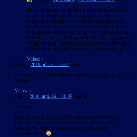
Mivel időközben valaki más is készített hozzá egyet,
ami be is került a játékba, okafogyottá vált a mi
változatunk befejezése. A textúrafordításnak ugyan
lehetne még értelme, de arról menet közben kiderült,
hogy akkora mennyiség, amihez már nem igazán van
kedvünk, annak meg, hogy több éven át csinálgassuk
“takaréklángon”, semmi értelme, mert mire elkészülne
(elkészült volna), már senki nem is emlékezne a játékra.
Válasz
↓
Csaba
-
2019. júl. 7. - 16:32
szerint:
Sziasztok! Nagyjából mikorra várható a lost alpha magyarítás
kiadása?
Válasz
↓
Zabla
-
2018. aug. 19. - 10:07
szerint:
Sziasztok!
Hogy halad a S.T.A.L.K.E.R. Shadow of Chernobyl
Feliratozás illesztése a SoC Complete 2009 modhoz?
Még pár éve küldtem a tesztről egy csomagot az
észrevételekről.