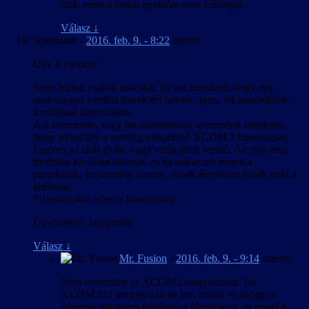
fiúk, ezért a többit egyelőre nem erőltetjük.
Válasz
↓
lapajsmith
-
2016. feb. 9. - 8:22
szerint:
Üdv fi csoport!
Nem árulok zsákba macskát, ha azt mondom, hogy egy
szokványos kérdést teszek fel nektek. Igen, jól gondoljátok,
fordítással kapcsolatos.
Azt szeretném, vagy ha mondhatom, szeretnénk megtudni,
hogy tervezitek a nemrég megjelenő XCOM 2 honosítását.
Legyen az akár gyári, vagy virág földi verzió. Az első rész
fordítása kiválóan sikerült, és ha nekiestek ennek a
projektnek, én személy szerint, ennek fényében állnék neki a
játéknak!
Válaszotokat előre is köszönöm!
Üdvözlettel: lapajsmith
Válasz
↓
Mr. Fusion
-
2016. feb. 9. - 9:14
szerint:
Nem tervezzük az XCOM2 magyarítását. Az
XCOM:EU nem igazán az lett, amivé és ahogyan
érdemes lett volna felújítani a klasszikust, és mivel a