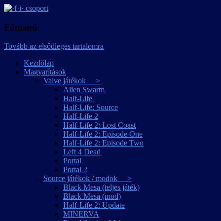
játékmagyarítások
·f·i· csoport
Főmenü
Tovább az elsődleges tartalomra
Kezdőlap
Magyarítások
Valve játékok >
Alien Swarm
Half-Life
Half-Life: Source
Half-Life 2
Half-Life 2: Lost Coast
Half-Life 2: Episode One
Half-Life 2: Episode Two
Left 4 Dead
Portal
Portal 2
Source játékok / modok >
Black Mesa (teljes játék)
Black Mesa (mod)
Half-Life 2: Update
MINERVA