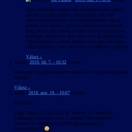
Mivel időközben valaki más is készített hozzá egyet,
ami be is került a játékba, okafogyottá vált a mi
változatunk befejezése. A textúrafordításnak ugyan
lehetne még értelme, de arról menet közben kiderült,
hogy akkora mennyiség, amihez már nem igazán van
kedvünk, annak meg, hogy több éven át csinálgassuk
“takaréklángon”, semmi értelme, mert mire elkészülne
(elkészült volna), már senki nem is emlékezne a játékra.
Válasz
↓
Csaba
-
2019. júl. 7. - 16:32
szerint:
Sziasztok! Nagyjából mikorra várható a lost alpha magyarítás
kiadása?
Válasz
↓
Zabla
-
2018. aug. 19. - 10:07
szerint:
Sziasztok!
Hogy halad a S.T.A.L.K.E.R. Shadow of Chernobyl
Feliratozás illesztése a SoC Complete 2009 modhoz?
Még pár éve küldtem a tesztről egy csomagot az
észrevételekről.