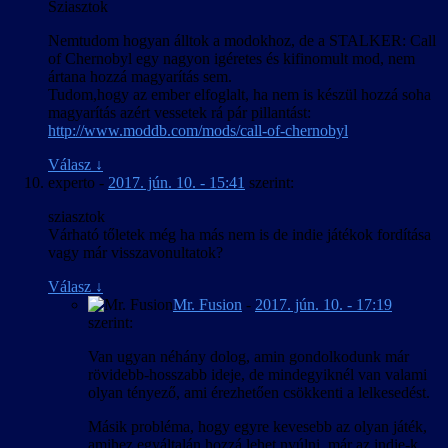
Sziasztok
Nemtudom hogyan álltok a modokhoz, de a STALKER: Call
of Chernobyl egy nagyon igéretes és kifinomult mod, nem
ártana hozzá magyarítás sem.
Tudom,hogy az ember elfoglalt, ha nem is készül hozzá soha
magyarítás azért vessetek rá pár pillantást:
http://www.moddb.com/mods/call-of-chernobyl
Válasz
↓
experto
-
2017. jún. 10. - 15:41
szerint:
sziasztok
Várható tőletek még ha más nem is de indie játékok fordítása
vagy már visszavonultatok?
Válasz
↓
Mr. Fusion
-
2017. jún. 10. - 17:19
szerint:
Van ugyan néhány dolog, amin gondolkodunk már
rövidebb-hosszabb ideje, de mindegyiknél van valami
olyan tényező, ami érezhetően csökkenti a lelkesedést.
Másik probléma, hogy egyre kevesebb az olyan játék,
amihez egyáltalán hozzá lehet nyúlni, már az indie-k