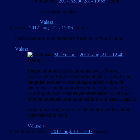
experto
-
2017. szept. 28. - 10:55
szerint:
Köszönöm a választ.
Válasz
↓
Nobi
-
2017. aug. 21. - 12:06
szerint:
Heló fi csoport, nem tervezitek fordítani a Pyre-t? nobi
Válasz
↓
Mr. Fusion
-
2017. aug. 21. - 12:40
szerint:
Eléggé gondolkodóba vagyunk esve a Pyre-rel
kapcsolatban. Egyrészt Supergiant játék, szóval zene,
hangulat, történet valószínűleg rendben volna, de
játékmenet vonalon annyira nem vagyunk oda érte, és
az eddig olvasott vélemények/értékelések is abba az
irányba mutatnak, ami miatt nekünk sem tetszik igazán.
Szóval most rögtön nem, de lehet, hogy előbb-utóbb
azért ránézünk majd.
Válasz
↓
Battlehymns987
-
2017. aug. 13. - 7:07
szerint: