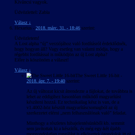
Kíváncsi vagyok.
Üdvözlettel: Zabla
Válasz
↓
Hexarius
-
2018. márc. 31. - 18:46
szerint:
Üdvözletem!
A Lost alpha “új” verziójához való fordításról érdeklődnék,
hogy hogyan áll? Vagy esetleg van valami módja, hogy a
régebbi fordítással is működjön az új Lost alpha?
Előre is köszönöm a választ!
Válasz
↓
The Sweet Little 16-bit
-
2018. ápr. 7. - 19:40
szerint:
Az új változat kicsit átrendezte a fájlokat, de továbbra is
lehet az eddigihez hasonlóan működő magyarítást
készíteni hozzá. Ez technikailag kész is van, de a
v1.4002-höz készült magyarításcsomagból az új
szerkezetet elérni „nem felhasználónak való” feladat.
Minthogy a részletes hibajelentésünkből kb. semmit
sem javítottak ki a készítők, és még egy-két újabb
meggondolatlan rongálást is elkövettek (gondolok itt pl.