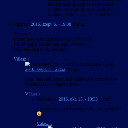
halasztom amíg kész nem lesz hozzá
minden szépen,hogy teljes élményt
nyújtson. Előre is ezer köszönet és hála!
experto
-
2016. szept. 6. - 19:38
szerint:
Sziasztok
Látom hogy a meglepetés projekt 90% van.
Pár hónappal ezelőtt még csak 80% volt.
Végül tényleg el fog készülni?
Válasz
↓
The Sweet Little 16-bit
-
2016. szept. 7. - 22:52
szerint:
Igen, már csak nekem kell valahogy a tesztelés és a
telepítőkészítés végére érnem.
Válasz
↓
Sagitairon
-
2016. okt. 13. - 19:33
szerint:
Gondolom nem a Wasteland 2 a titkor project ?
Válasz
↓