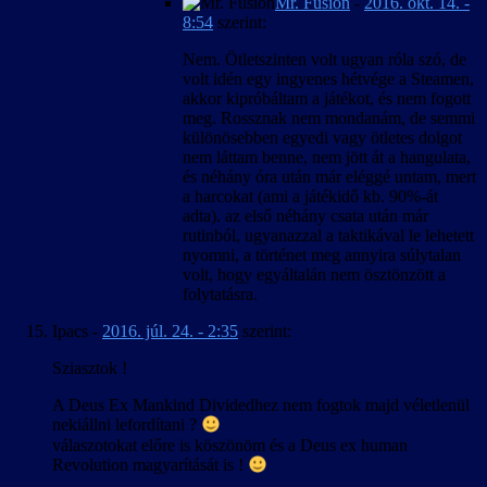
Mr. Fusion
-
2016. okt. 14. -
8:54
szerint:
Nem. Ötletszinten volt ugyan róla szó, de
volt idén egy ingyenes hétvége a Steamen,
akkor kipróbáltam a játékot, és nem fogott
meg. Rossznak nem mondanám, de semmi
különösebben egyedi vagy ötletes dolgot
nem láttam benne, nem jött át a hangulata,
és néhány óra után már eléggé untam, mert
a harcokat (ami a játékidő kb. 90%-át
adta). az első néhány csata után már
rutinból, ugyanazzal a taktikával le lehetett
nyomni, a történet meg annyira súlytalan
volt, hogy egyáltalán nem ösztönzött a
folytatásra.
Ipacs
-
2016. júl. 24. - 2:35
szerint:
Sziasztok !
A Deus Ex Mankind Dividedhez nem fogtok majd véletlenül
nekiállni lefordítani ?
válaszotokat előre is köszönöm és a Deus ex human
Revolution magyarítását is !