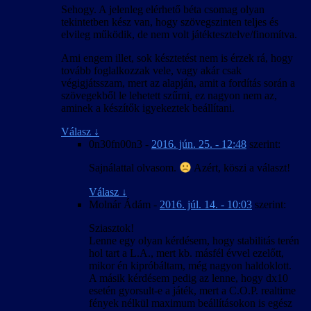
Sehogy. A jelenleg elérhető béta csomag olyan
tekintetben kész van, hogy szövegszinten teljes és
elvileg működik, de nem volt játéktesztelve/finomítva.
Ami engem illet, sok késztetést nem is érzek rá, hogy
tovább foglalkozzak vele, vagy akár csak
végigjátsszam, mert az alapján, amit a fordítás során a
szövegekből le lehetett szűrni, ez nagyon nem az,
aminek a készítők igyekeztek beállítani.
Válasz
↓
0n30fn00n3
-
2016. jún. 25. - 12:48
szerint:
Sajnálattal olvasom.
Azért, köszi a választ!
Válasz
↓
Molnár Ádám
-
2016. júl. 14. - 10:03
szerint:
Sziasztok!
Lenne egy olyan kérdésem, hogy stabilitás terén
hol tart a L.A., mert kb. másfél évvel ezelőtt,
mikor én kipróbáltam, még nagyon haldoklott.
A másik kérdésem pedig az lenne, hogy dx10
esetén gyorsult-e a játék, mert a C.O.P. realtime
fények nélkül maximum beállításokon is egész