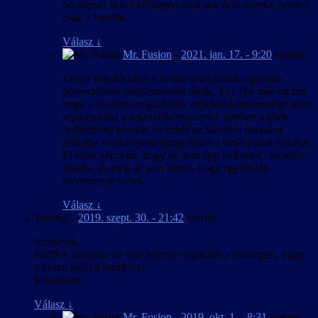
becsléssel is 6-9 hónapnyi napi sok órás munka (lenne)
csak a fordítás.
Válasz
↓
Mr. Fusion
-
2021. jan. 17. - 9:20
szerint:
Ehhez frissítésként: a betűkészlet-javítás egyelőre
potenciálisan problémásnak tűnik, TSL16b már ott tart,
hogy a korábbi megoldások működésképtelensége miatt
reprodukálta a fejlesztőkörnyezetet, amiben a játék
(vélhetően) készült, és ebből az irányból támadva
próbálja visszafejteni/újragyártani a betűkészlet-fájlokat.
El lehet képzelni, hogy ez nem épp kellemes / haladós
munka, és még az sem biztos, hogy egyáltalán
eredményre vezet.
Válasz
↓
Tommy
-
2019. szept. 30. - 21:42
szerint:
Sziasztok,
INFRA fordítása be lesz fejezve (legalább a szöveges), vagy
teljesen leállt a fordítása?
Köszönöm
Válasz
↓
Mr. Fusion
-
2019. okt. 1. - 8:31
szerint: