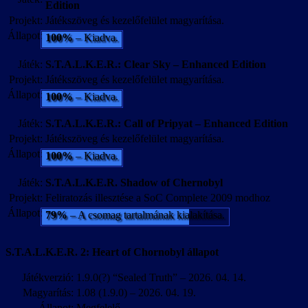
Edition
Projekt:
Játékszöveg és kezelőfelület magyarítása.
Állapot:
100%
– Kiadva.
Játék:
S.T.A.L.K.E.R.: Clear Sky – Enhanced Edition
Projekt:
Játékszöveg és kezelőfelület magyarítása.
Állapot:
100%
– Kiadva.
Játék:
S.T.A.L.K.E.R.: Call of Pripyat – Enhanced Edition
Projekt:
Játékszöveg és kezelőfelület magyarítása.
Állapot:
100%
– Kiadva.
Játék:
S.T.A.L.K.E.R. Shadow of Chernobyl
Projekt:
Feliratozás illesztése a SoC Complete 2009 modhoz
Állapot:
79%
– A csomag tartalmának kialakítása.
S.T.A.L.K.E.R. 2: Heart of Chornobyl állapot
Játékverzió:
1.9.0(?) “Sealed Truth” – 2026. 04. 14.
Magyarítás:
1.08 (1.9.0) – 2026. 04. 19.
Állapot:
Megfelelő