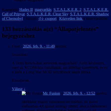
Kategória:
Hades II
,
magyarítás
,
S.T.A.L.K.E.R. 2
,
S.T.A.L.K.E.R.
Call of Pripyat
,
S.T.A.L.K.E.R. Clear Sky
,
S.T.A.L.K.E.R. Shadow
of Chernobyl
| Szerző:
·f·i· csoport
|
Közvetlen link
a könyvjelzőbe.
133 hozzászólás a(z) “
Állapotjelentés
”
bejegyzéshez
Freel
-
2026. feb. 9. - 11:49
szerint:
Sziasztok!
A Terra Invicta-hoz terveztek magyarítást? Azért kérdezem,
mert az XCOM-hoz csináltatok, azt állítólag szerettétek, és ez
a játék a Long War MOD készítőinek sasját játéka.
Köszönöm.
Válasz
↓
Mr. Fusion
-
2026. feb. 9. - 12:52
szerint:
Játékként engem valamennyire érdekel, de mivel
elsősorban 4X/grand strategy hibrid, ahol a játékmenet
a lényeg, számunkra érdekes lefordítani való (pl.