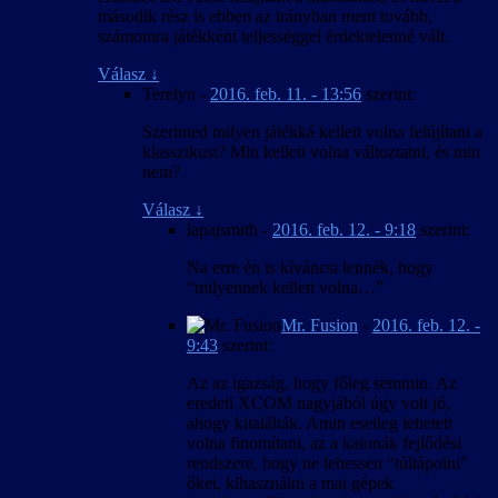
második rész is ebben az irányban ment tovább,
számomra játékként teljességgel érdektelenné vált.
Válasz
↓
Terelyn
-
2016. feb. 11. - 13:56
szerint:
Szerinted milyen játékká kellett volna felújítani a
klasszikust? Min kellett volna változtatni, és min
nem?
Válasz
↓
lapajsmith
-
2016. feb. 12. - 9:18
szerint:
Na erre én is kíváncsi lennék, hogy
“milyennek kellett volna…”
Mr. Fusion
-
2016. feb. 12. -
9:43
szerint:
Az az igazság, hogy főleg semmin. Az
eredeti XCOM nagyjából úgy volt jó,
ahogy kitalálták. Amin esetleg lehetett
volna finomítani, az a katonák fejlődési
rendszere, hogy ne lehessen “túltápolni”
őket, kihasználni a mai gépek