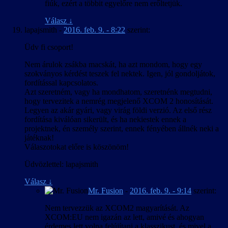
fiúk, ezért a többit egyelőre nem erőltetjük.
Válasz
↓
lapajsmith
-
2016. feb. 9. - 8:22
szerint:
Üdv fi csoport!
Nem árulok zsákba macskát, ha azt mondom, hogy egy
szokványos kérdést teszek fel nektek. Igen, jól gondoljátok,
fordítással kapcsolatos.
Azt szeretném, vagy ha mondhatom, szeretnénk megtudni,
hogy tervezitek a nemrég megjelenő XCOM 2 honosítását.
Legyen az akár gyári, vagy virág földi verzió. Az első rész
fordítása kiválóan sikerült, és ha nekiestek ennek a
projektnek, én személy szerint, ennek fényében állnék neki a
játéknak!
Válaszotokat előre is köszönöm!
Üdvözlettel: lapajsmith
Válasz
↓
Mr. Fusion
-
2016. feb. 9. - 9:14
szerint:
Nem tervezzük az XCOM2 magyarítását. Az
XCOM:EU nem igazán az lett, amivé és ahogyan
érdemes lett volna felújítani a klasszikust, és mivel a