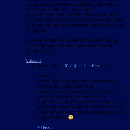
sem igazán hozzáférhetők a fejlesztők által kedvelt
Unity egyre zártabbá, de legalábbis
hozzáférhetetlenebbé váló fájlrendszere miatt, amit
esetenként nagy kínszenvedéssel lehet csak módosítani
(és esetleg minden játékfrissítésnél elölről kell kezdeni
az egészet).
Úgyhogy egyelőre kicsit alkotói szüneten vagyunk,
aztán majd meglátjuk, hátha akad valami, aminél
minden összeáll.
Válasz
↓
Obstruction
-
2017. júl. 15. - 9:16
szerint:
Sziasztok
Esetleg hard west,invisible inc,black guard
2,Expeditions Vikings,the sims
mediaval,wastland 2,how to survive 2,Styx:
Shards of Darkness,Torment: Tides of
Numenera,Tyranny,Sword Coast Legends ?Ha
esetleg vége lenne az alkotói szünetnek és ezek
közül bármelyiknek készülne magyaritas annak
nagyon örülnék.
Válasz
↓