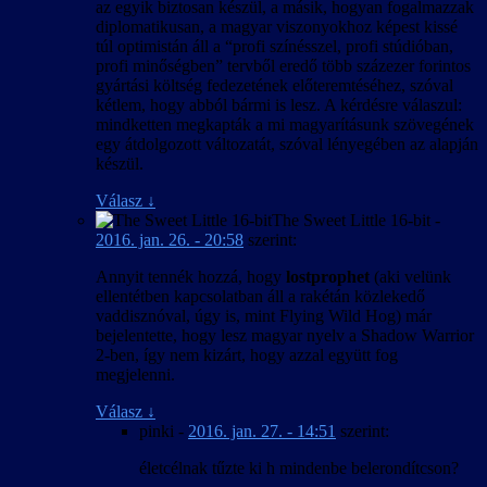
az egyik biztosan készül, a másik, hogyan fogalmazzak
diplomatikusan, a magyar viszonyokhoz képest kissé
túl optimistán áll a “profi színésszel, profi stúdióban,
profi minőségben” tervből eredő több százezer forintos
gyártási költség fedezetének előteremtéséhez, szóval
kétlem, hogy abból bármi is lesz. A kérdésre válaszul:
mindketten megkapták a mi magyarításunk szövegének
egy átdolgozott változatát, szóval lényegében az alapján
készül.
Válasz
↓
The Sweet Little 16-bit
-
2016. jan. 26. - 20:58
szerint:
Annyit tennék hozzá, hogy
lostprophet
(aki velünk
ellentétben kapcsolatban áll a rakétán közlekedő
vaddisznóval, úgy is, mint Flying Wild Hog) már
bejelentette, hogy lesz magyar nyelv a Shadow Warrior
2-ben, így nem kizárt, hogy azzal együtt fog
megjelenni.
Válasz
↓
pinki
-
2016. jan. 27. - 14:51
szerint:
életcélnak tűzte ki h mindenbe belerondítcson?