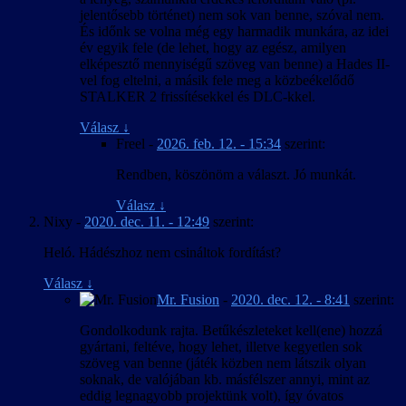
jelentősebb történet) nem sok van benne, szóval nem.
És időnk se volna még egy harmadik munkára, az idei
év egyik fele (de lehet, hogy az egész, amilyen
elképesztő mennyiségű szöveg van benne) a Hades II-
vel fog eltelni, a másik fele meg a közbeékelődő
STALKER 2 frissítésekkel és DLC-kkel.
Válasz
↓
Freel
-
2026. feb. 12. - 15:34
szerint:
Rendben, köszönöm a választ. Jó munkát.
Válasz
↓
Nixy
-
2020. dec. 11. - 12:49
szerint:
Heló. Hádészhoz nem csináltok fordítást?
Válasz
↓
Mr. Fusion
-
2020. dec. 12. - 8:41
szerint:
Gondolkodunk rajta. Betűkészleteket kell(ene) hozzá
gyártani, feltéve, hogy lehet, illetve kegyetlen sok
szöveg van benne (játék közben nem látszik olyan
soknak, de valójában kb. másfélszer annyi, mint az
eddig legnagyobb projektünk volt), így óvatos