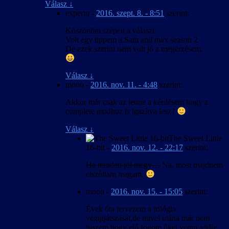
Válasz
↓
experto
-
2016. szept. 8. - 8:51
szerint:
Köszönöm szépen a választ.
Volt egy tippem a Sam and max season 2
De ezek szerint nem volt jó a megérzésem.
Válasz
↓
mooo
-
2016. nov. 11. - 4:48
szerint:
Akkor már csak az lenne a kérdésem hogy a
complete modhoz is igazítva lesz?
Válasz
↓
The Sweet Little
16-bit
-
2016. nov. 12. - 22:17
szerint:
Ha minden jól megy…
Na, most majdnem
elszóltam magam.
mooo
-
2016. nov. 15. - 15:05
szerint:
Évek óta tervezem a trilógia
végigjátszását,de mivel utána már nem
hiszem hogy elő fogom őket venni addíg