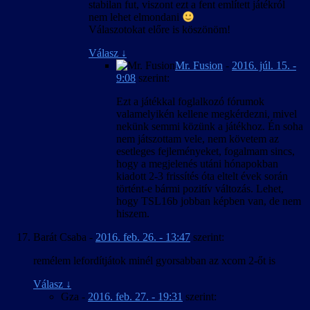
stabilan fut, viszont ezt a fent említett játékról
nem lehet elmondani
Válaszotokat előre is köszönöm!
Válasz
↓
Mr. Fusion
-
2016. júl. 15. -
9:08
szerint:
Ezt a játékkal foglalkozó fórumok
valamelyikén kellene megkérdezni, mivel
nekünk semmi közünk a játékhoz. Én soha
nem játszottam vele, nem követem az
esetleges fejleményeket, fogalmam sincs,
hogy a megjelenés utáni hónapokban
kiadott 2-3 frissítés óta eltelt évek során
történt-e bármi pozitív változás. Lehet,
hogy TSL16b jobban képben van, de nem
hiszem.
Barát Csaba
-
2016. feb. 26. - 13:47
szerint:
remélem lefordítjátok minél gyorsabban az xcom 2-őt is
Válasz
↓
Gza
-
2016. feb. 27. - 19:31
szerint: