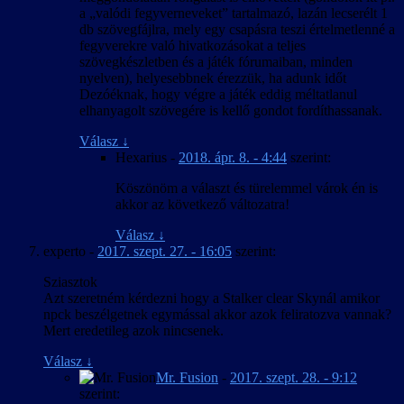
a „valódi fegyverneveket” tartalmazó, lazán lecserélt 1
db szövegfájlra, mely egy csapásra teszi értelmetlenné a
fegyverekre való hivatkozásokat a teljes
szövegkészletben és a játék fórumaiban, minden
nyelven), helyesebbnek érezzük, ha adunk időt
Dezóéknak, hogy végre a játék eddig méltatlanul
elhanyagolt szövegére is kellő gondot fordíthassanak.
Válasz
↓
Hexarius
-
2018. ápr. 8. - 4:44
szerint:
Köszönöm a választ és türelemmel várok én is
akkor az következő változatra!
Válasz
↓
experto
-
2017. szept. 27. - 16:05
szerint:
Sziasztok
Azt szeretném kérdezni hogy a Stalker clear Skynál amikor
npck beszélgetnek egymással akkor azok feliratozva vannak?
Mert eredetileg azok nincsenek.
Válasz
↓
Mr. Fusion
-
2017. szept. 28. - 9:12
szerint: