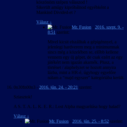
köszönöm szépen válaszod !
Sikerült amúgy kipróbálnod egyébként a
Mankind Divided-et ?
Válasz
↓
Mr. Fusion
-
2016. szept. 9. -
8:51
szerint:
Mivel kicsit elszálltak a gépigénnyel, a
jelenlegi hardverem meg a minimumnak
sincs még a közelében se, előbb kellene
vennem egy új gépet, de csak ezért az egy
játékért nem igazán akarnék. Plusz, a
történet / alaphelyzet se hozott annyira
lázba, mint a HR-é, úgyhogy egyelőre
nálam a “majd egyszer” kategóriába került.
0n30fn00n3
-
2016. jún. 24. - 20:21
szerint:
Sziasztok!
A S. T. A. L. K. E. R.: Lost Alpha magyarítása hogy halad?
Válasz
↓
Mr. Fusion
-
2016. jún. 25. - 8:52
szerint: