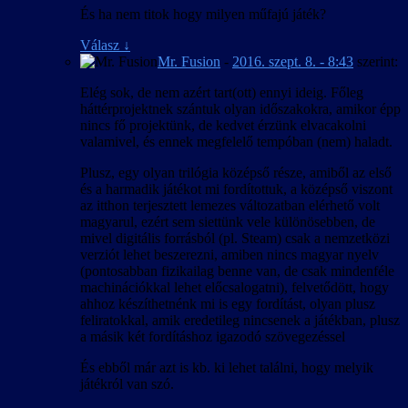
És ha nem titok hogy milyen műfajú játék?
Válasz
↓
Mr. Fusion
-
2016. szept. 8. - 8:43
szerint:
Elég sok, de nem azért tart(ott) ennyi ideig. Főleg
háttérprojektnek szántuk olyan időszakokra, amikor épp
nincs fő projektünk, de kedvet érzünk elvacakolni
valamivel, és ennek megfelelő tempóban (nem) haladt.
Plusz, egy olyan trilógia középső része, amiből az első
és a harmadik játékot mi fordítottuk, a középső viszont
az itthon terjesztett lemezes változatban elérhető volt
magyarul, ezért sem siettünk vele különösebben, de
mivel digitális forrásból (pl. Steam) csak a nemzetközi
verziót lehet beszerezni, amiben nincs magyar nyelv
(pontosabban fizikailag benne van, de csak mindenféle
machinációkkal lehet előcsalogatni), felvetődött, hogy
ahhoz készíthetnénk mi is egy fordítást, olyan plusz
feliratokkal, amik eredetileg nincsenek a játékban, plusz
a másik két fordításhoz igazodó szövegezéssel
És ebből már azt is kb. ki lehet találni, hogy melyik
játékról van szó.