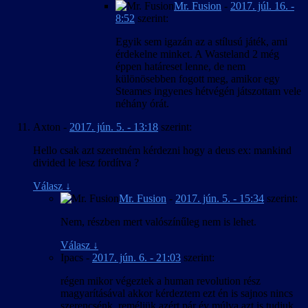
Mr. Fusion
-
2017. júl. 16. -
8:52
szerint:
Egyik sem igazán az a stílusú játék, ami
érdekelne minket. A Wasteland 2 még
éppen határeset lenne, de nem
különösebben fogott meg, amikor egy
Steames ingyenes hétvégén játszottam vele
néhány órát.
Axton
-
2017. jún. 5. - 13:18
szerint:
Hello csak azt szeretném kérdezni hogy a deus ex: mankind
divided le lesz fordítva ?
Válasz
↓
Mr. Fusion
-
2017. jún. 5. - 15:34
szerint:
Nem, részben mert valószínűleg nem is lehet.
Válasz
↓
Ipacs
-
2017. jún. 6. - 21:03
szerint:
régen mikor végeztek a human revolution rész
magyarításával akkor kérdeztem ezt én is sajnos nincs
szerencsénk ,reméljük azért pár év múlva azt is tudjuk