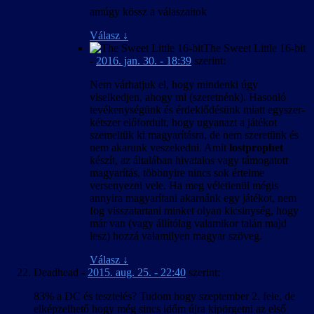
amúgy kössz a válaszaitok
Válasz
↓
The Sweet Little 16-bit
-
2016. jan. 30. - 18:39
szerint:
Nem várhatjuk el, hogy mindenki úgy
viselkedjen, ahogy mi (szeretnénk). Hasonló
tevékenységünk és érdeklődésünk miatt egyszer-
kétszer előfordult, hogy ugyanazt a játékot
szemeltük ki magyarításra, de nem szeretünk és
nem akarunk veszekedni. Amit
lostprophet
készít, az általában hivatalos vagy támogatott
magyarítás, többnyire nincs sok értelme
versenyezni vele. Ha meg véletlenül mégis
annyira magyarítani akarnánk egy játékot, nem
fog visszatartani minket olyan kicsinység, hogy
már van (vagy állítólag valamikor talán majd
lesz) hozzá valamilyen magyar szöveg.
Válasz
↓
Deadhead
-
2015. aug. 25. - 22:40
szerint:
83% a DC és tesztelés? Tudom hogy szeptember 2. fele, de
elképzelhető hogy még sincs időm újra kipörgetni az első