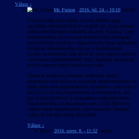
Válasz
↓
Mr. Fusion
-
2016. júl. 24. - 10:10
szerint:
Ezt most még nem tudjuk. Az első feltétel, hogy
egyáltalán módosítható lesz-e a játék (pl. olyan szinten /
módszerrel titkosított fájlokból áll, amik “házilag” nem
dekódolhatók), lesz-e hozzá elérhető ki/becsomagoló
eszközkészlet, el lehet-e végezni benne olyan szükséges
technikai módosításokat, mint pl. a betűkészletek
cseréje, és mindezek után derül ki, hogy mennyi szöveg
van benne (valószínűsíthető, hogy hatalmas mennyiség
lesz) és mennyi egyéb munka lesz vele.
Ehhez jó esetben is hónapok kellhetnek majd a
megjelenés után (főleg az eszközök megjelenéséhez), és
aztán lehet azon elgondolkodni, rá tudom-e szánni azt a
napi 5-6 (7-8) órát folyamatosan 6-8 hónapon át, ami
így óvatos becsléssel is minimálisan szükséges lenne
hozzá (jelenleg azt mondanám, nem; a DX:HR-rel is
sokkal többet foglalkoztam, mint amennyit “lehetett”
volna, és sok más dolog látta kárát).
Válasz
↓
Ipacs
-
2016. szept. 8. - 11:32
szerint: