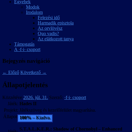
Egyebek
Modok
Irodalom
Felezési idő
Harmadik episztola
Az orvlövész
Quo vadis?
Az elátkozott tanya
Támogatás
A ·f·i· csoport
Bejegyzés navigáció
←
Előző
Következő
→
Állapotjelentés
Közzétéve
2026. júl. 31.
Szerző:
·f·i· csoport
Játék:
Hades II
Projekt:
Játékszöveg és kezelőfelület magyarítása.
Állapot:
100%
– Kiadva.
S.T.A.L.K.E.R.: Shadow of Chornobyl – Enhanced
Játék: