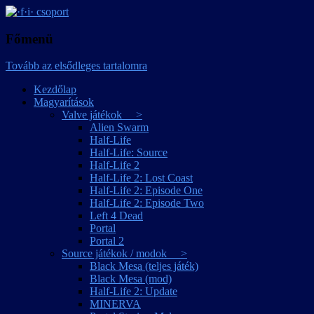
játékmagyarítások
·f·i· csoport
Főmenü
Tovább az elsődleges tartalomra
Kezdőlap
Magyarítások
Valve játékok >
Alien Swarm
Half-Life
Half-Life: Source
Half-Life 2
Half-Life 2: Lost Coast
Half-Life 2: Episode One
Half-Life 2: Episode Two
Left 4 Dead
Portal
Portal 2
Source játékok / modok >
Black Mesa (teljes játék)
Black Mesa (mod)
Half-Life 2: Update
MINERVA