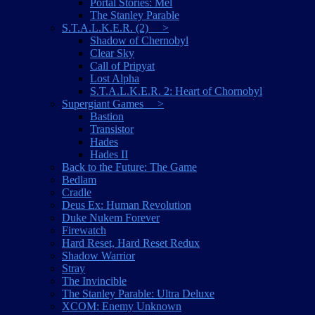
Portal Stories: Mel
The Stanley Parable
S.T.A.L.K.E.R. (2) >
Shadow of Chernobyl
Clear Sky
Call of Pripyat
Lost Alpha
S.T.A.L.K.E.R. 2: Heart of Chornobyl
Supergiant Games >
Bastion
Transistor
Hades
Hades II
Back to the Future: The Game
Bedlam
Cradle
Deus Ex: Human Revolution
Duke Nukem Forever
Firewatch
Hard Reset, Hard Reset Redux
Shadow Warrior
Stray
The Invincible
The Stanley Parable: Ultra Deluxe
XCOM: Enemy Unknown