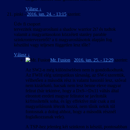
Válasz
↓
pinki
-
2016. jan. 24. - 13:15
szerint:
Üdv fi csoport
tervezitek magyarosítani a shadow warrior 2t? és tudtok
valamit a magyaritasokon közzétett stanley parable
szinkrontervezetről? a ti magyarosításotok alapján fog
készülni vagy teljesen független lesz tőle?
Válasz
↓
Mr. Fusion
-
2016. jan. 25. - 12:29
szerint:
Az SW2-n még különösebben nem is gondolkodtunk.
Az FWH elég szimpatikus társaság, az SW-t szerettük,
vélhetően a második rész is valami hasonló lesz, szóval
nem kizárható, hacsak nem lesz benne eleve magyar
felirat (bár tekintve, hogy a Dx9->Dx11 váltás által
elrontott eredeti magyar feliratot se javították
ki/frissítették soha, és így effektíve már csak a mi
magyarításunk létezik hozzá, nem tűnik nekik túl
fontosnak a dolog ahhoz, hogy a második résznél
foglalkozzanak vele).
A TSP-hez jelenleg két szinkron is készül, pontosabban