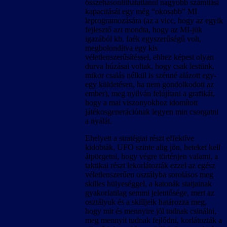
összehasonlíthatatlanul nagyobb számítási
kapacitását egy még “okosabb” MI
leprogramozására (az a vicc, hogy az egyik
fejlesztő azt mondta, hogy az MI-jük
igazából kb. faék egyszerűségű volt,
megbolondítva egy kis
véletlenszerűsítéssel, ehhez képest olyan
durva húzásai voltak, hogy csak lestünk,
mikor csalás nélkül is szénné alázott egy-
egy küldetésen, ha nem gondolkodott az
ember), meg nyilván felújítani a grafikát,
hogy a mai viszonyokhoz idomított
játékosgenerációnak legyen min csorgatni
a nyálát.
Ehelyett a stratégiai részt effektíve
kidobták, UFO szinte alig jön, heteket kell
átpörgetni, hogy végre történjen valami, a
taktikai részt lekorlátozták ezzel az egész
véletlenszerűen osztályba sorolásos meg
skilles hülyeséggel, a katonák statjainak
gyakorlatilag semmi jelentősége, mert az
osztályuk és a skilljeik határozza meg,
hogy mit és mennyire jól tudnak csinálni,
meg mennyit tudnak fejlődni, korlátozták a