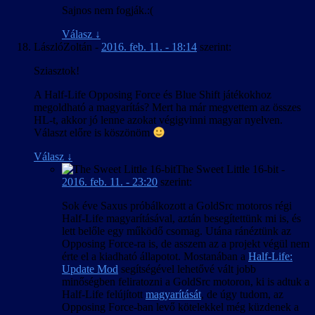
Sajnos nem fogják.:(
Válasz
↓
LászlóZoltán
-
2016. feb. 11. - 18:14
szerint:
Sziasztok!
A Half-Life Opposing Force és Blue Shift játékokhoz
megoldható a magyarítás? Mert ha már megvettem az összes
HL-t, akkor jó lenne azokat végigvinni magyar nyelven.
Választ előre is köszönöm
Válasz
↓
The Sweet Little 16-bit
-
2016. feb. 11. - 23:20
szerint:
Sok éve Saxus próbálkozott a GoldSrc motoros régi
Half-Life magyarításával, aztán besegítettünk mi is, és
lett belőle egy működő csomag. Utána ránéztünk az
Opposing Force-ra is, de asszem az a projekt végül nem
érte el a kiadható állapotot. Mostanában a
Half-Life:
Update Mod
segítségével lehetővé vált jobb
minőségben feliratozni a GoldSrc motoron, ki is adtuk a
Half-Life felújított
magyarítását
, de úgy tudom, az
Opposing Force-ban levő kötelekkel még küzdenek a