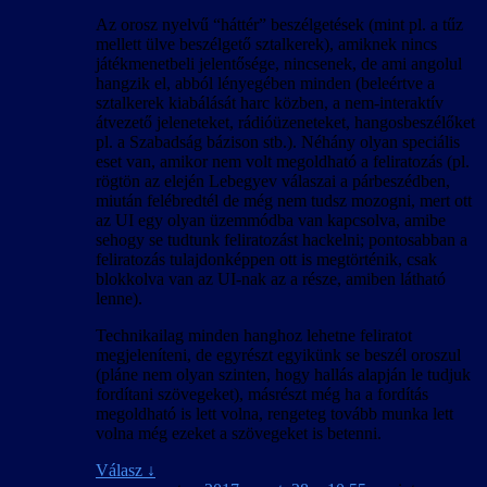
Az orosz nyelvű “háttér” beszélgetések (mint pl. a tűz
mellett ülve beszélgető sztalkerek), amiknek nincs
játékmenetbeli jelentősége, nincsenek, de ami angolul
hangzik el, abból lényegében minden (beleértve a
sztalkerek kiabálását harc közben, a nem-interaktív
átvezető jeleneteket, rádióüzeneteket, hangosbeszélőket
pl. a Szabadság bázison stb.). Néhány olyan speciális
eset van, amikor nem volt megoldható a feliratozás (pl.
rögtön az elején Lebegyev válaszai a párbeszédben,
miután felébredtél de még nem tudsz mozogni, mert ott
az UI egy olyan üzemmódba van kapcsolva, amibe
sehogy se tudtunk feliratozást hackelni; pontosabban a
feliratozás tulajdonképpen ott is megtörténik, csak
blokkolva van az UI-nak az a része, amiben látható
lenne).
Technikailag minden hanghoz lehetne feliratot
megjeleníteni, de egyrészt egyikünk se beszél oroszul
(pláne nem olyan szinten, hogy hallás alapján le tudjuk
fordítani szövegeket), másrészt még ha a fordítás
megoldható is lett volna, rengeteg tovább munka lett
volna még ezeket a szövegeket is betenni.
Válasz
↓