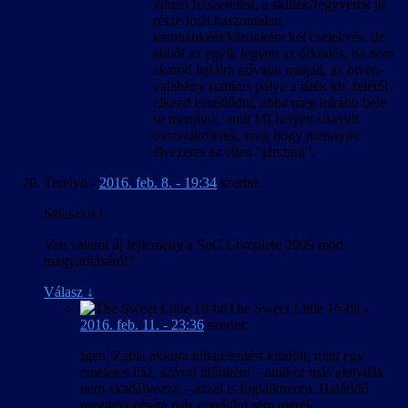
vihető felszerelést, a skillek/fegyverek jó
része totál haszontalan,
katonánként/körönként két cselekvés, de
abból az egyik legyen az őrködés, ha nem
akarod halálra szívatni magad, az ötven-
valahány statikus pálya a játék kb. felétől
elkezd ismétlődni, abba meg inkább bele
se menjünk, amit MI helyett sikerült
összetákolniuk, meg hogy mennyire
élvezetes az ellen “játszani”.
Terelyn
-
2016. feb. 8. - 19:34
szerint:
Sziasztok!
Van valami új fejlemény a SoC Complete 2009 mod
magyarításáról?
Válasz
↓
The Sweet Little 16-bit
-
2016. feb. 11. - 23:36
szerint:
Igen, Zabla akkora hibajelentést küldött, mint egy
emeletes ház, szóval időnként – amikor más aktivitás
nem akadályozza – azzal is foglalkozom. Határidő
megnevezésére már gondolni sem merek.