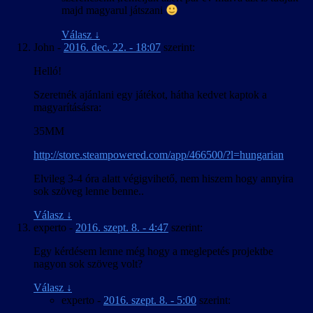
majd magyarul játszani
Válasz
↓
John
-
2016. dec. 22. - 18:07
szerint:
Helló!
Szeretnék ajánlani egy játékot, hátha kedvet kaptok a
magyarításásra:
35MM
http://store.steampowered.com/app/466500/?l=hungarian
Elvileg 3-4 óra alatt végigvihető, nem hiszem hogy annyira
sok szöveg lenne benne..
Válasz
↓
experto
-
2016. szept. 8. - 4:47
szerint:
Egy kérdésem lenne még hogy a meglepetés projektbe
nagyon sok szöveg volt?
Válasz
↓
experto
-
2016. szept. 8. - 5:00
szerint: