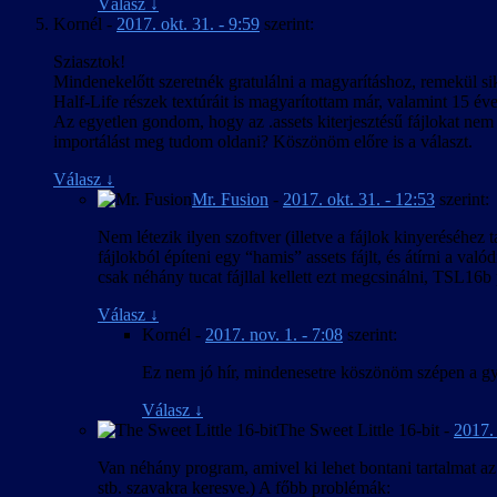
Válasz
↓
Kornél
-
2017. okt. 31. - 9:59
szerint:
Sziasztok!
Mindenekelőtt szeretnék gratulálni a magyarításhoz, remekül s
Half-Life részek textúráit is magyarítottam már, valamint 15 év
Az egyetlen gondom, hogy az .assets kiterjesztésű fájlokat nem 
importálást meg tudom oldani? Köszönöm előre is a választ.
Válasz
↓
Mr. Fusion
-
2017. okt. 31. - 12:53
szerint:
Nem létezik ilyen szoftver (illetve a fájlok kinyeréséhez
fájlokból építeni egy “hamis” assets fájlt, és átírni a va
csak néhány tucat fájllal kellett ezt megcsinálni, TSL16b p
Válasz
↓
Kornél
-
2017. nov. 1. - 7:08
szerint:
Ez nem jó hír, mindenesetre köszönöm szépen a gy
Válasz
↓
The Sweet Little 16-bit
-
2017. 
Van néhány program, amivel ki lehet bontani tartalmat az .a
stb. szavakra keresve.) A főbb problémák: