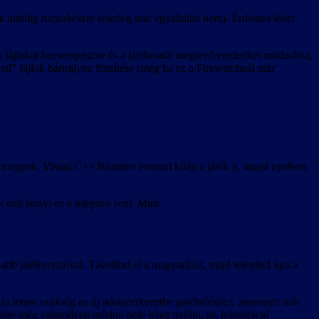
k mindig naprakészre (esetleg már egyáltalán nem). Érdemes lehet
ts fájlokat becsempészve és a játékosnál meglevő eredetiket módosítva,
deti” fájlok bármilyen frissítése (még ha ez a Firewatchnál már
megyek, Visual C++ Runtime errorral kilép a játék :(, angol nyelven
 volt bonyi ez a telepites sem. Mate
abb játékverzióval. Távolítsd el a magyarítást, majd telepítsd újra a
kra lenne szükség az új adatszerkezetbe patcheléshez, amennyit már
mibe még valamilyen módon bele lehet nyúlni, pl. lokalizáció