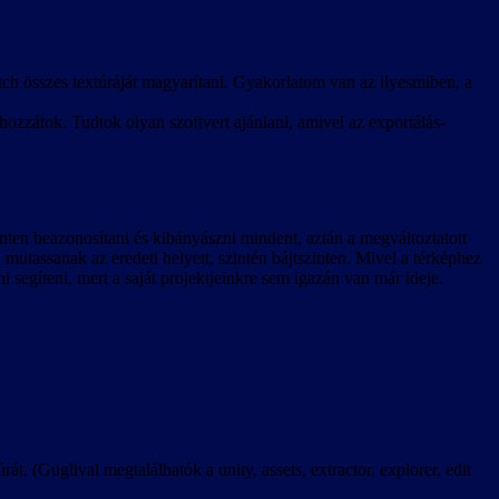
ch összes textúráját magyarítani. Gyakorlatom van az ilyesmiben, a
hozzátok. Tudtok olyan szoftvert ajánlani, amivel az exportálás-
zinten beazonosítani és kibányászni mindent, aztán a megváltoztatott
a mutassanak az eredeti helyett, szintén bájtszinten. Mivel a térképhez
ni segíteni, mert a saját projektjeinkre sem igazán van már ideje.
rát. (Guglival megtalálhatók a unity, assets, extractor, explorer, edit