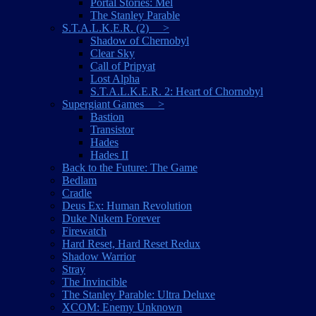
Portal Stories: Mel
The Stanley Parable
S.T.A.L.K.E.R. (2) >
Shadow of Chernobyl
Clear Sky
Call of Pripyat
Lost Alpha
S.T.A.L.K.E.R. 2: Heart of Chornobyl
Supergiant Games >
Bastion
Transistor
Hades
Hades II
Back to the Future: The Game
Bedlam
Cradle
Deus Ex: Human Revolution
Duke Nukem Forever
Firewatch
Hard Reset, Hard Reset Redux
Shadow Warrior
Stray
The Invincible
The Stanley Parable: Ultra Deluxe
XCOM: Enemy Unknown