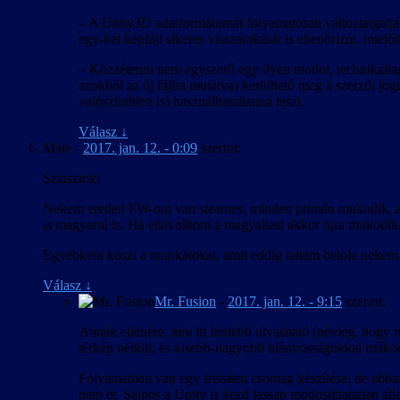
– A Unity3D adatformátumát folyamatosan változtatgatják
egy-két képfájl sikeres visszarakását is ellenőrizni, mielőt
– Közzétenni nem egyszerű egy ilyen modot, technikailag 
azokból az új fájlra mutatva) kerülhető meg a szerzői jogi
valószínűtlen is) használhatatlanná teszi.
Válasz
↓
Mate
-
2017. jan. 12. - 0:09
szerint:
Sziasztok!
Nekem eredeti FW-om van steames, minden primán mukodik, amig 
is magyarul is. Ha eltávolitom a magyaitast akkor ujra mukodik.
Egyebkent köszi a munkátokat, amit eddig lattam belole nekem t
Válasz
↓
Mr. Fusion
-
2017. jan. 12. - 9:15
szerint:
Annak ellenére, ami itt fentebb olvasható (névleg, hogy ne
térkép nélkül, és kisebb-nagyobb hiányosságokkal működ
Folyamatban van egy frissített csomag készítése, de abb
nem ér. Sajnos a Unity is kezd lassan módosíthatatlan ál