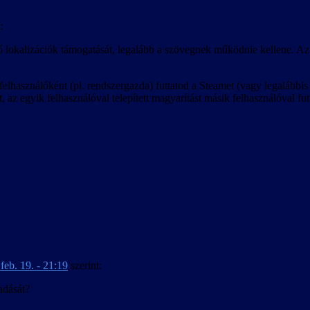
:
ő lokalizációk támogatását, legalább a szövegnek működnie kellene. Az 
lhasználóként (pl. rendszergazda) futtatod a Steamet (vagy legalábbis a
 az egyik felhasználóval telepített magyarítást másik felhasználóval fut
feb. 19. - 21:19
szerint:
adását?