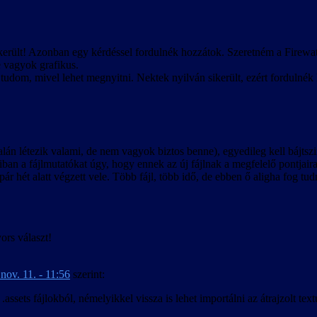
ikerült! Azonban egy kérdéssel fordulnék hozzátok. Szeretném a Firewat
e vagyok grafikus.
tudom, mivel lehet megnyitni. Nektek nyilván sikerült, ezért fordulnék 
 talán létezik valami, de nem vagyok biztos benne), egyedileg kell bájts
lódiban a fájlmutatókat úgy, hogy ennek az új fájlnak a megfelelő pontjair
ár hét alatt végzett vele. Több fájl, több idő, de ebben ő aligha fog tud
ors választ!
nov. 11. - 11:56
szerint:
ssets fájlokból, némelyikkel vissza is lehet importálni az átrajzolt textú