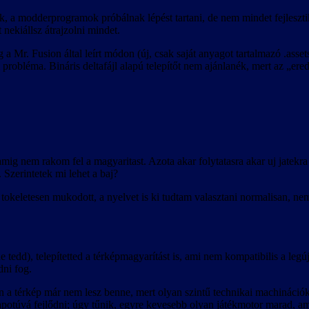
, a modderprogramok próbálnak lépést tartani, de nem mindet fejleszti
t nekiállsz átrajzolni mindet.
a Mr. Fusion által leírt módon (új, csak saját anyagot tartalmazó .asse
 probléma. Bináris deltafájl alapú telepítőt nem ajánlanék, mert az „ere
nem rakom fel a magyaritast. Azota akar folytatasra akar uj jatekra 
 Szerintetek mi lehet a baj?
okeletesen mukodott, a nyelvet is ki tudtam valasztani normalisan, nem
 tedd), telepítetted a térképmagyarítást is, ami nem kompatibilis a legúj
ni fog.
an a térkép már nem lesz benne, mert olyan szintű technikai machináció
lapotúvá fejlődni; úgy tűnik, egyre kevesebb olyan játékmotor marad, a