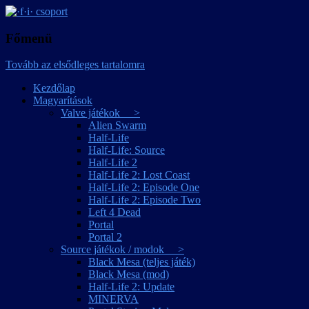
játékmagyarítások
·f·i· csoport
Főmenü
Tovább az elsődleges tartalomra
Kezdőlap
Magyarítások
Valve játékok >
Alien Swarm
Half-Life
Half-Life: Source
Half-Life 2
Half-Life 2: Lost Coast
Half-Life 2: Episode One
Half-Life 2: Episode Two
Left 4 Dead
Portal
Portal 2
Source játékok / modok >
Black Mesa (teljes játék)
Black Mesa (mod)
Half-Life 2: Update
MINERVA