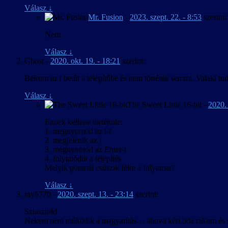
Frissítve a játék 2016. ápr. 9-i verziójához.
Válasz
↓
Apróbb szövegjavítások.
Mr. Fusion
-
2023. szept. 22. - 8:53
szerint:
2016. március 20. – v1.00
Nem.
A kezelőfelület, feliratozás és játékbeli térkép m
Válasz
↓
Ghost
-
2020. okt. 19. - 18:21
szerint:
Beírom az i betűt a telepítőbe és nem történik semmi. Valaki t
Válasz
↓
The Sweet Little 16-bit
-
2020. 
Ennek kellene történnie:
1. megnyomod az i-t
2. megjelenik az i
3. megnyomod az Enter-t
4. folytatódik a telepítés
Melyik pontnál csúszik félre a folyamat?
Válasz
↓
ray5770
-
2020. szept. 13. - 23:14
szerint:
Sziasztok!
Nekem nem működik a magyarítás… ahova kéri oda rakom és sem