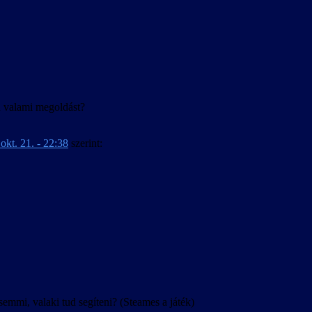
agyar.
ud valami megoldást?
okt. 21. - 22:38
szerint:
mi, valaki tud segíteni? (Steames a játék)