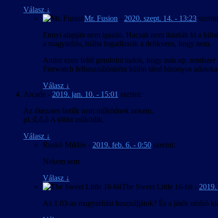
Válasz
↓
Mr. Fusion
-
2020. szept. 14. - 13:23
szerint
Ennyi alapján nem igazán. Hacsak nem iktatták ki a küls
a magyarítás, hiába fogadkozik a delikvens, hogy nem.
Amire ezen felül gondolni tudok, hogy más op. rendszer fe
Firewatch felhasználónként külön tárol bizonyos adatokat,
Válasz
↓
Arcade
-
2019. jan. 10. - 15:01
szerint:
Az ékezetes betűk nem működnek nekem.
pl.:ű,ő,ó A többi működik.
Válasz
↓
Ruskó Miklós
-
2019. feb. 6. - 0:50
szerint:
Nekem sem
Válasz
↓
The Sweet Little 16-bit
-
2019. 
Az 1.03-as magyarítást használjátok? És a játék utolsó ki