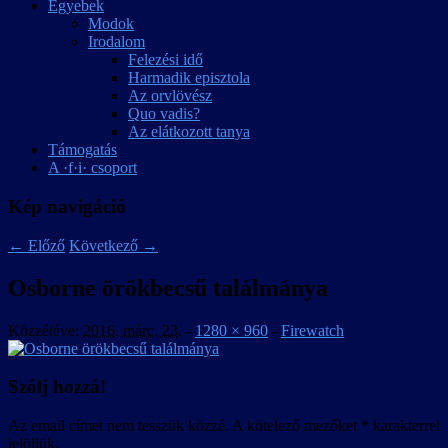
Egyebek
Modok
Irodalom
Felezési idő
Harmadik episztola
Az orvlövész
Quo vadis?
Az elátkozott tanya
Támogatás
A ·f·i· csoport
Kép navigáció
← Előző
Következő →
Osborne örökbecsű találmánya
Közzétéve:
2016. márc. 23.
-
1280 × 960
-
Firewatch
Szólj hozzá!
Az email címet nem tesszük közzé.
A kötelező mezőket
*
karakterrel
jelöljük.