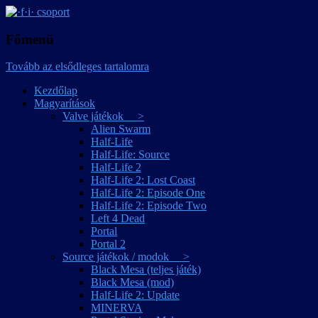
játékmagyarítások
·f·i· csoport
Főmenü
Tovább az elsődleges tartalomra
Kezdőlap
Magyarítások
Valve játékok >
Alien Swarm
Half-Life
Half-Life: Source
Half-Life 2
Half-Life 2: Lost Coast
Half-Life 2: Episode One
Half-Life 2: Episode Two
Left 4 Dead
Portal
Portal 2
Source játékok / modok >
Black Mesa (teljes játék)
Black Mesa (mod)
Half-Life 2: Update
MINERVA