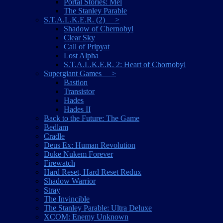
Portal Stories: Mel
The Stanley Parable
S.T.A.L.K.E.R. (2) >
Shadow of Chernobyl
Clear Sky
Call of Pripyat
Lost Alpha
S.T.A.L.K.E.R. 2: Heart of Chornobyl
Supergiant Games >
Bastion
Transistor
Hades
Hades II
Back to the Future: The Game
Bedlam
Cradle
Deus Ex: Human Revolution
Duke Nukem Forever
Firewatch
Hard Reset, Hard Reset Redux
Shadow Warrior
Stray
The Invincible
The Stanley Parable: Ultra Deluxe
XCOM: Enemy Unknown