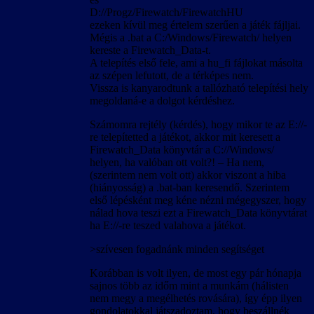
D://Progz/Firewatch/FirewatchHU
ezeken kívül meg értelem szerűen a játék fájljai.
Mégis a .bat a C:/Windows/Firewatch/ helyen
kereste a Firewatch_Data-t.
A telepítés első fele, ami a hu_fi fájlokat másolta
az szépen lefutott, de a térképes nem.
Vissza is kanyarodtunk a tallózható telepítési hely
megoldaná-e a dolgot kérdéshez.
Számomra rejtély (kérdés), hogy mikor te az E://-
re telepítetted a játékot, akkor mit keresett a
Firewatch_Data könyvtár a C://Windows/
helyen, ha valóban ott volt?! – Ha nem,
(szerintem nem volt ott) akkor viszont a hiba
(hiányosság) a .bat-ban keresendő. Szerintem
első lépésként meg kéne nézni mégegyszer, hogy
nálad hova teszi ezt a Firewatch_Data könyvtárat
ha E://-re teszed valahova a játékot.
>szívesen fogadnánk minden segítséget
Korábban is volt ilyen, de most egy pár hónapja
sajnos több az időm mint a munkám (hálisten
nem megy a megélhetés rovására), így épp ilyen
gondolatokkal játszadoztam, hogy beszállnék