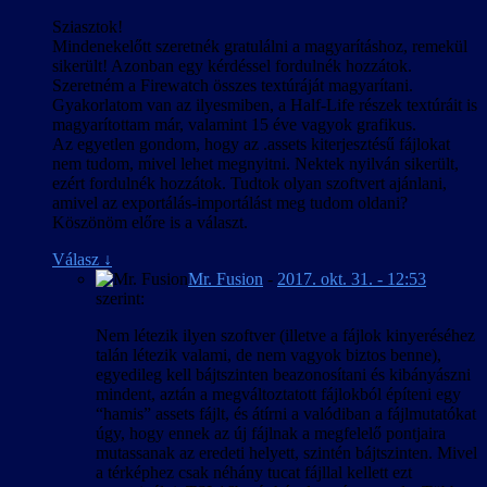
Sziasztok!
Mindenekelőtt szeretnék gratulálni a magyarításhoz, remekül
sikerült! Azonban egy kérdéssel fordulnék hozzátok.
Szeretném a Firewatch összes textúráját magyarítani.
Gyakorlatom van az ilyesmiben, a Half-Life részek textúráit is
magyarítottam már, valamint 15 éve vagyok grafikus.
Az egyetlen gondom, hogy az .assets kiterjesztésű fájlokat
nem tudom, mivel lehet megnyitni. Nektek nyilván sikerült,
ezért fordulnék hozzátok. Tudtok olyan szoftvert ajánlani,
amivel az exportálás-importálást meg tudom oldani?
Köszönöm előre is a választ.
Válasz
↓
Mr. Fusion
-
2017. okt. 31. - 12:53
szerint:
Nem létezik ilyen szoftver (illetve a fájlok kinyeréséhez
talán létezik valami, de nem vagyok biztos benne),
egyedileg kell bájtszinten beazonosítani és kibányászni
mindent, aztán a megváltoztatott fájlokból építeni egy
“hamis” assets fájlt, és átírni a valódiban a fájlmutatókat
úgy, hogy ennek az új fájlnak a megfelelő pontjaira
mutassanak az eredeti helyett, szintén bájtszinten. Mivel
a térképhez csak néhány tucat fájllal kellett ezt