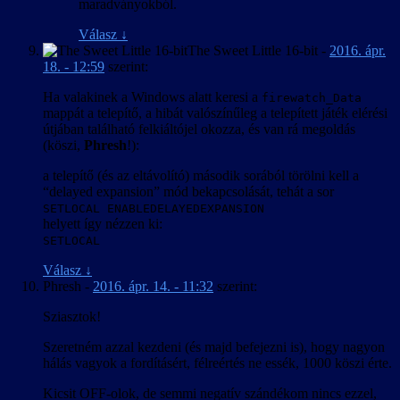
maradványokból.
Válasz
↓
The Sweet Little 16-bit
-
2016. ápr.
18. - 12:59
szerint:
Ha valakinek a Windows alatt keresi a
firewatch_Data
mappát a telepítő, a hibát valószínűleg a telepített játék elérési
útjában található felkiáltójel okozza, és van rá megoldás
(köszi,
Phresh
!):
a telepítő (és az eltávolító) második sorából törölni kell a
“delayed expansion” mód bekapcsolását, tehát a sor
SETLOCAL ENABLEDELAYEDEXPANSION
helyett így nézzen ki:
SETLOCAL
Válasz
↓
Phresh
-
2016. ápr. 14. - 11:32
szerint:
Sziasztok!
Szeretném azzal kezdeni (és majd befejezni is), hogy nagyon
hálás vagyok a fordításért, félreértés ne essék, 1000 köszi érte.
Kicsit OFF-olok, de semmi negatív szándékom nincs ezzel,