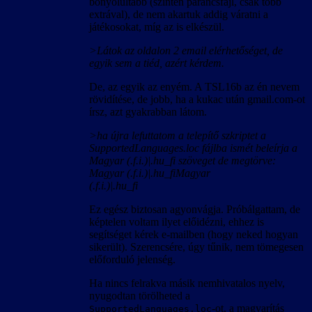
bonyolultabb (szintén parancsfájl, csak több
extrával), de nem akartuk addig váratni a
játékosokat, míg az is elkészül.
>Látok az oldalon 2 email elérhetőséget, de
egyik sem a tiéd, azért kérdem.
De, az egyik az enyém. A TSL16b az én nevem
rövidítése, de jobb, ha a kukac után gmail.com-ot
írsz, azt gyakrabban látom.
>ha újra lefuttatom a telepítő szkriptet a
SupportedLanguages.loc fájlba ismét beleírja a
Magyar (.f.i.)|.hu_fi szöveget de megtörve:
Magyar (.f.i.)|.hu_fiMagyar
(.f.i.)|.hu_fi
Ez egész biztosan agyonvágja. Próbálgattam, de
képtelen voltam ilyet előidézni, ehhez is
segítséget kérek e-mailben (hogy neked hogyan
sikerült). Szerencsére, úgy tűnik, nem tömegesen
előforduló jelenség.
Ha nincs felrakva másik nemhivatalos nyelv,
nyugodtan törölheted a
-ot, a magyarítás
SupportedLanguages.loc