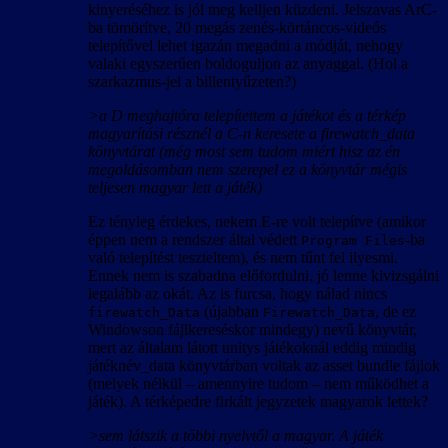
kinyeréséhez is jól meg kelljen küzdeni. Jelszavas ArC-
ba tömörítve, 20 megás zenés-körtáncos-videós
telepítővel lehet igazán megadni a módját, nehogy
valaki egyszerűen boldoguljon az anyaggal. (Hol a
szarkazmus-jel a billentyűzeten?)
>a D meghajtóra telepítettem a játékot és a térkép
magyarítási résznél a C-n keresete a firewatch_data
könyvtárat (még most sem tudom miért hisz az én
megoldásomban nem szerepel ez a könyvtár mégis
teljesen magyar lett a játék)
Ez tényleg érdekes, nekem E-re volt telepítve (amikor
éppen nem a rendszer által védett
-ba
Program Files
való telepítést teszteltem), és nem tűnt fel ilyesmi.
Ennek nem is szabadna előfordulni, jó lenne kivizsgálni
legalább az okát. Az is furcsa, hogy nálad nincs
(újabban
, de ez
firewatch_Data
Firewatch_Data
Windowson fájlkereséskor mindegy) nevű könyvtár,
mert az általam látott unitys játékoknál eddig mindig
játéknév_data könyvtárban voltak az asset bundle fájlok
(melyek nélkül – amennyire tudom – nem működhet a
játék). A térképedre firkált jegyzetek magyarok lettek?
>sem látszik a többi nyelvtől a magyar. A játék