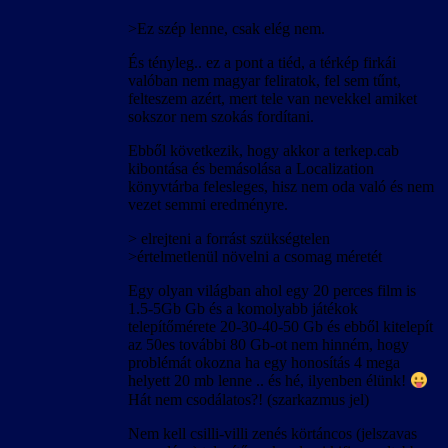
>Ez szép lenne, csak elég nem.
És tényleg.. ez a pont a tiéd, a térkép firkái
valóban nem magyar feliratok, fel sem tűnt,
felteszem azért, mert tele van nevekkel amiket
sokszor nem szokás fordítani.
Ebből következik, hogy akkor a terkep.cab
kibontása és bemásolása a Localization
könyvtárba felesleges, hisz nem oda való és nem
vezet semmi eredményre.
> elrejteni a forrást szükségtelen
>értelmetlenül növelni a csomag méretét
Egy olyan világban ahol egy 20 perces film is
1.5-5Gb Gb és a komolyabb játékok
telepítőmérete 20-30-40-50 Gb és ebből kitelepít
az 50es további 80 Gb-ot nem hinném, hogy
problémát okozna ha egy honosítás 4 mega
helyett 20 mb lenne .. és hé, ilyenben élünk!
Hát nem csodálatos?! (szarkazmus jel)
Nem kell csilli-villi zenés körtáncos (jelszavas