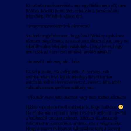
Köszönöm az észrevételt, ami egyáltalán nem off, mert
(többek között) pont ilyen célra van a hozzászólási
lehetőség. Próbálok válaszolni.
>(rengeteg problémáról olvastam)
Szabad megkérdeznem, hogy hol? Néhány nyilvános
fórumot megnéztem, de sehol sem láttam olyat, hogy ne
sikerült volna telepíteni valakinek. (Vagy lehet, hogy
nem csak az ilyen eset minősül problémának?)
>bontsd ki ide meg ide.. kész
Ez szép lenne, csak elég nem. A
terkep.cab
archívumban levő fájlok mindegyikével sorban
patchelni kell a
fájlt, tehát
sharedassets2.assets
valamilyen szkriptelésre szükség van.
>Ha már exe-t nem akartok vagy nem tudtok készíteni
Hááát, van olyan nevű varázslat is, hogy bat2exe.
Ha el akarnám rejteni a forrást és értelmetlenül növelni
a letöltendő csomag méretét, feltétlen alkalmaznék
valami olyan szerszámot, aminek .exe a végterméke.
Hogy a maces és linuxos változathoz még a szöveg