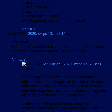
1. megnyomod az i-t
szükséges magyar feliratokat elhelyezve beazonosíthatóvá váljanak
2. megjelenik az i
azok a helyek és tereppontok, amelyeket a játékos tájékozódási
3. megnyomod az Enter-t
segítségként vagy feladatcélként a feliratozott párbeszédekben
4. folytatódik a telepítés
immár magyarul kap meg.
Melyik pontnál csúszik félre a folyamat?
Válasz
↓
ray5770
-
2020. szept. 13. - 23:14
szerint:
Sziasztok!
Nekem nem működik a magyarítás… ahova kéri oda rakom
és semmi, valaki tud segíteni? (Steames a játék)
Válasz
↓
Mr. Fusion
-
2020. szept. 14. - 13:23
szerint:
Ennyi alapján nem igazán. Hacsak nem iktatták ki a
külső lokalizációk támogatását, legalább a szövegnek
működnie kellene. Az esetek 99%-ában az szokott
kiderülni, hogy rossz helyre van telepítve a magyarítás,
hiába fogadkozik a delikvens, hogy nem.
Amire ezen felül gondolni tudok, hogy más op.
rendszer felhasználóként (pl. rendszergazda) futtatod a