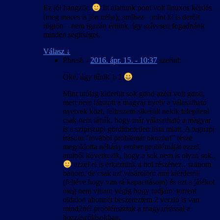
Ez jól hangzik.
Itt alattunk pont volt linuxos kérdés
(meg maces is jön néha), amihez – mint ki is derült
rögtön – nem igazán értünk, így szívesen fogadnánk
minden segítséget.
Válasz
↓
Phresh
-
2016. ápr. 15. - 10:37
szerint:
Oké, úgy tűnik 1-1
Mint utólag kiderült sok gond azért volt gond,
mert nem látszott a magyar nyelv a választható
nyelvek közt, felteszem sikerült nekik telepíteni
csak nem látták, hogy már választható a magyar
is a szipiszupi gördíthetetlen lista miatt. A tegnapi
írásom “további problémát okozhat” része
megoldotta néhány ember problémáját ezzel,
amiből következik, hogy a sok nem is olyan sok..
ezzel el is érkeztünk a hol részéhez.. szánom
bánom, de csak azt vásárolom ami kiérdemli
(feltéve hogy van rá kapacitásom) és ezt a játékot
még nem vittam végig hogy tudjam: torrent
oldalon ahonnét beszereztem 2 verzió is van
mind2nél problémáztak a magyarítással a
hozzászólásokban.