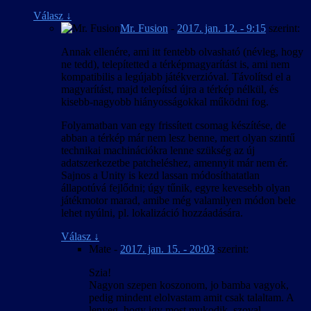
Válasz
↓
Mr. Fusion
-
2017. jan. 12. - 9:15
szerint:
Annak ellenére, ami itt fentebb olvasható (névleg, hogy
ne tedd), telepítetted a térképmagyarítást is, ami nem
kompatibilis a legújabb játékverzióval. Távolítsd el a
magyarítást, majd telepítsd újra a térkép nélkül, és
kisebb-nagyobb hiányosságokkal működni fog.
Folyamatban van egy frissített csomag készítése, de
abban a térkép már nem lesz benne, mert olyan szintű
technikai machinációkra lenne szükség az új
adatszerkezetbe patcheléshez, amennyit már nem ér.
Sajnos a Unity is kezd lassan módosíthatatlan
állapotúvá fejlődni; úgy tűnik, egyre kevesebb olyan
játékmotor marad, amibe még valamilyen módon bele
lehet nyúlni, pl. lokalizáció hozzáadására.
Válasz
↓
Mate
-
2017. jan. 15. - 20:03
szerint:
Szia!
Nagyon szepen koszonom, jo bamba vagyok,
pedig mindent elolvastam amit csak talaltam. A
lenyeg, hogy igy most mukodik, szoval