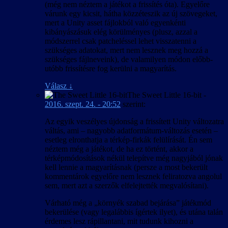
(még nem néztem a játékot a frissítés óta). Egyelőre
várunk egy kicsit, hátha közzéteszik az új szövegeket,
mert a Unity asset fájlokból való egyenkénti
kibányászásuk elég körülményes (plusz, azzal a
módszerrel csak patcheléssel lehet visszatenni a
szükséges adatokat, mert nem lesznek meg hozzá a
szükséges fájlneveink), de valamilyen módon előbb-
utóbb frissítésre fog kerülni a magyarítás.
Válasz
↓
The Sweet Little 16-bit
-
2016. szept. 24. - 20:52
szerint:
Az egyik veszélyes újdonság a frissített Unity változatra
váltás, ami – nagyobb adatformátum-változás esetén –
esetleg elronthatja a térkép-firkák felülírását. Én sem
néztem még a játékot, de ha ez történt, akkor a
térképmódosítások nékül telepítve még nagyjából jónak
kell lennie a magyarításnak (persze a most bekerült
kommentárok egyelőre nem lesznek feliratozva angolul
sem, mert azt a szerzők elfelejtették megvalósítani).
Várható még a „környék szabad bejárása” játékmód
bekerülése (vagy legalábbis ígértek ilyet), és utána talán
érdemes lesz rápillantani, mit tudunk kihozni a