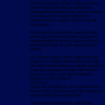
valahova segítgetni, először valami opensource
projectben gondolkodtam, de aztán tegnap
belémhasított a gondolat, hogy mekkora segítség
1-1 fordítás nem 1 és nem 2 játékot nem
játszottam volna ki angolul, mert én már csak
ilyen vagyok.
Szóval kapok is az alkalmon, amint írsz (írtok)
nekem egy címet, ahová írhatok ez ügyben és
megbeszélhetjük részleteket. Látok az oldalon 2
email elérhetőséget, de egyik sem a tiéd, azért
kérdem.
UI: Találtam mégegy “hibát” függetlenül attól
hogy le volt e futtatva az eltávolító szkript vagy
sem előtte, ha újra lefuttatom a telepítő szkriptet a
SupportedLanguages.loc fájlba ismét beleírja a
Magyar (.f.i.)|.hu_fi szöveget de megtörve:
Magyar (.f.i.)|.hu_fiMagyar
(.f.i.)|.hu_fi
Ugyan nem próbáltam ki, de ha tippelnem kéne
elrontja vagy a választhatóságot vagy kiválasztás
után nem találja meg a magyarítást.
Uhh megint kisregényt írtam, elnézést érte.