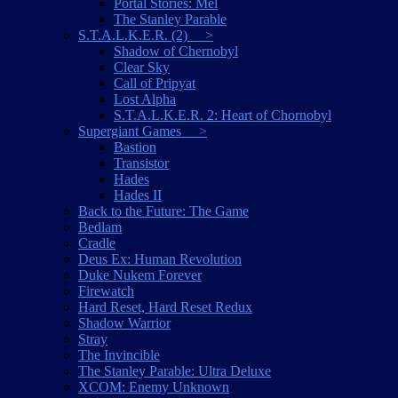
Portal Stories: Mel
The Stanley Parable
S.T.A.L.K.E.R. (2) >
Shadow of Chernobyl
Clear Sky
Call of Pripyat
Lost Alpha
S.T.A.L.K.E.R. 2: Heart of Chornobyl
Supergiant Games >
Bastion
Transistor
Hades
Hades II
Back to the Future: The Game
Bedlam
Cradle
Deus Ex: Human Revolution
Duke Nukem Forever
Firewatch
Hard Reset, Hard Reset Redux
Shadow Warrior
Stray
The Invincible
The Stanley Parable: Ultra Deluxe
XCOM: Enemy Unknown