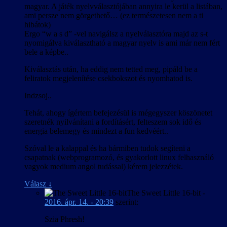
magyar. A játék nyelvválasztójában annyira le kerül a listában,
ami persze nem görgethető… (ez természetesen nem a ti
hibátok)
Ergo “w a s d” -vel navigálsz a nyelválasztóra majd az s-t
nyomigálva kiválasztható a magyar nyelv is ami már nem fért
bele a képbe..
Kiválasztás után, ha eddig nem tetted meg, pipáld be a
feliratok megjelenítése csekbokszot és nyomhatod is.
Indzsoj..
Tehát, ahogy ígértem befejezésül is mégegyszer köszönetet
szeretnék nyilvánítani a fordításért, felteszem sok idő és
energia belemegy és mindezt a fun kedvéért..
Szóval le a kalappal és ha bármiben tudok segíteni a
csapatnak (webprogramozó, és gyakorlott linux felhasználó
vagyok medium angol tudással) kérem jelezzétek.
Válasz
↓
The Sweet Little 16-bit
-
2016. ápr. 14. - 20:39
szerint:
Szia Phresh!