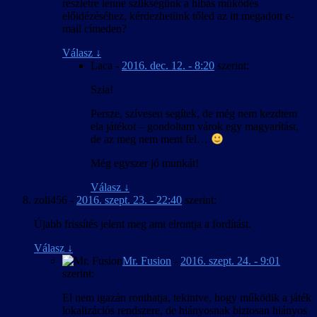
részletre lenne szükségünk a hibás működés
előidézéséhez, kérdezhetünk tőled az itt megadott e-
mail címeden?
Válasz
↓
Laca
-
2016. dec. 12. - 8:20
szerint:
Szia!
Persze, szívesen segítek, de még nem kezdtem
ela játékot – gondoltam várok egy magyarítást,
de az meg nem ment fel…
Még egyszer jó munkát!
Válasz
↓
zoli456
-
2016. szept. 23. - 22:40
szerint:
Újabb frissítés jelent meg ami elrontja a fordítást.
Válasz
↓
Mr. Fusion
-
2016. szept. 24. - 9:01
szerint:
El nem igazán ronthatja, tekintve, hogy működik a játék
lokalizációs rendszere, de hiányosnak biztosan hiányos