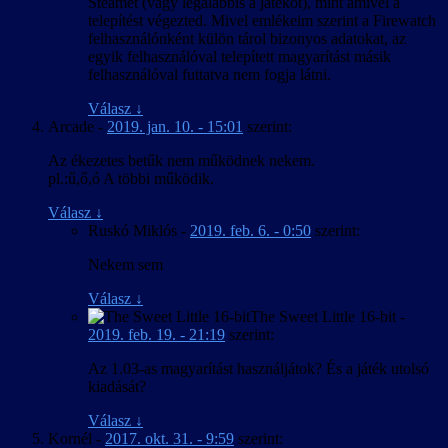
Steamet (vagy legalábbis a játékot), mint amivel a
telepítést végezted. Mivel emlékeim szerint a Firewatch
felhasználónként külön tárol bizonyos adatokat, az
egyik felhasználóval telepített magyarítást másik
felhasználóval futtatva nem fogja látni.
Válasz
↓
Arcade
-
2019. jan. 10. - 15:01
szerint:
Az ékezetes betűk nem működnek nekem.
pl.:ű,ő,ó A többi működik.
Válasz
↓
Ruskó Miklós
-
2019. feb. 6. - 0:50
szerint:
Nekem sem
Válasz
↓
The Sweet Little 16-bit
-
2019. feb. 19. - 21:19
szerint:
Az 1.03-as magyarítást használjátok? És a játék utolsó
kiadását?
Válasz
↓
Kornél
-
2017. okt. 31. - 9:59
szerint: