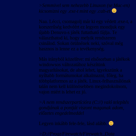
>Semmivel sem nehezebb Linuxon (se Mac-en)
kicsomizni egy .exe-t mint egy .cab-et
Naa. Lécci, csomagolj már ki egy védett .exe-t, a
korszerűség kedvéért ez legyen mondjuk egy
újabb Denuvo-s játék futtatható fájlja. Te
választhatod ki, hogy melyik rendszeren
csinálod. Sokan örülnének neki, szóval még
hasznos is lenne ez a tevékenység.
Más irányból közelítve: mi elsősorban a játékok
windowsos változatához készítünk
magyarításokat, de ahol lehet, igyekszünk a
nyíltabb formátumokat alkalmazni, főleg, ha
többplatformos az a játék. Linux-felhasználónak
talán nem kell különösebben megindokolnom,
vajon miért is lehet ez jó.
>A nem rendszerpartícióra (C://) való telepítés
gondjának a pontját viszont maganak adom,
előzetes engedelmeddel
Legyen inkább fele-fele, lásd alább.
>D://Progz/Firewatch/Firewatch_Data