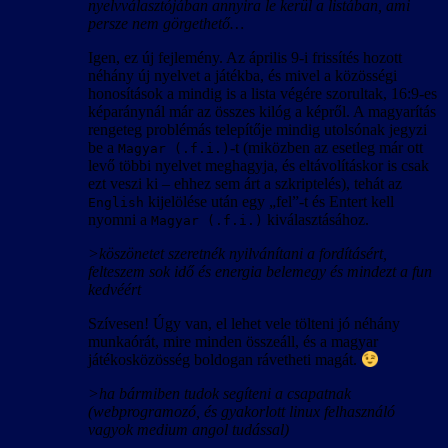
nyelvválasztójában annyira le kerül a listában, ami
persze nem görgethető…
Igen, ez új fejlemény. Az április 9-i frissítés hozott
néhány új nyelvet a játékba, és mivel a közösségi
honosítások a mindig is a lista végére szorultak, 16:9-es
képaránynál már az összes kilóg a képről. A magyarítás
rengeteg problémás telepítője mindig utolsónak jegyzi
be a
-t (miközben az esetleg már ott
Magyar (.f.i.)
levő többi nyelvet meghagyja, és eltávolításkor is csak
ezt veszi ki – ehhez sem árt a szkriptelés), tehát az
kijelölése után egy „fel”-t és Entert kell
English
nyomni a
kiválasztásához.
Magyar (.f.i.)
>köszönetet szeretnék nyilvánítani a fordításért,
felteszem sok idő és energia belemegy és mindezt a fun
kedvéért
Szívesen! Úgy van, el lehet vele tölteni jó néhány
munkaórát, mire minden összeáll, és a magyar
játékosközösség boldogan rávetheti magát.
>ha bármiben tudok segíteni a csapatnak
(webprogramozó, és gyakorlott linux felhasználó
vagyok medium angol tudással)