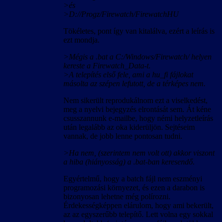
>és
>D://Progz/Firewatch/FirewatchHU
Tökéletes, pont így van kitalálva, ezért a leírás is
ezt mondja.
>Mégis a .bat a C:/Windows/Firewatch/ helyen
kereste a Firewatch_Data-t.
>A telepítés első fele, ami a hu_fi fájlokat
másolta az szépen lefutott, de a térképes nem.
Nem sikerült reprodukálnom ezt a viselkedést,
meg a nyelvi bejegyzés elrontását sem. Át kéne
csusszannunk e-mailbe, hogy némi helyzetleírás
után legalább az oka kiderüljön. Sejtéseim
vannak, de jobb lenne pontosan tudni.
>Ha nem, (szerintem nem volt ott) akkor viszont
a hiba (hiányosság) a .bat-ban keresendő.
Egyértelmű, hogy a batch fájl nem eszményi
programozási környezet, és ezen a darabon is
bizonyosan lehetne még polírozni.
Érdekességképpen elárulom, hogy ami bekerült,
az az egyszerűbb telepítő. Lett volna egy sokkal