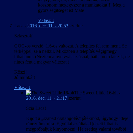
koszonom megegyszer a munkatokat!!! Meg a
gyors segitseget is! Mate
Válasz
↓
Laca
-
2016. dec. 11. - 20:53
szerint:
Sziasztok!
GOG-os verzió, 1.6-os változat. A telepítés fel sem ment. Se
térképpel, se a nélkül. Miközben a telepítés végigmegy
hibátlanul. (Néztem a nyelvválasztásnál, hátha nem látszik, de
nincs fent a magyar változat.)
Köszi!
Jó munkát!
Válasz
↓
The Sweet Little 16-bit
-
2016. dec. 11. - 21:17
szerint:
Szia Laca!
Kijött a „szabad csatangolás” játékmód, úgyhogy ideje
ránéznünk újra. Egyúttal az általad jelzett hibát is
megpróbáljuk kinyomozni. Ha esetleg valami további