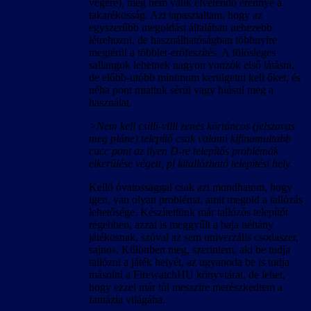
végére), még nem válik elvetendő erénnyé a
takarékosság. Azt tapasztaltam, hogy az
egyszerűbb megoldást általában nehezebb
létrehozni, de használhatóságban többnyire
megtérül a többlet-erőfeszítés. A fölösleges
sallangok lehetnek nagyon vonzók első látásra,
de előbb-utóbb minimum kerülgetni kell őket, és
néha pont miattuk sérül vagy hiúsul meg a
használat.
>Nem kell csilli-villi zenés körtáncos (jelszavas
meg pláne) telepítő csak valami kifinomultabb
cucc pont az ilyen D-re telepítős problémák
elkerülése végett, pl kitallózható telepítési hely.
Kellő óvatossággal csak azt mondhatom, hogy
igen, van olyan probléma, amit megold a tallózás
lehetősége. Készítettünk már tallózós telepítőt
régebben, azzal is meggyűlt a baja néhány
játékosnak, szóval az sem univerzális csodaszer,
sajnos. Különben meg, szerintem, aki be tudja
tallózni a játék helyét, az ugyanoda be is tudja
másolni a FirewatchHU könyvtárat, de lehet,
hogy ezzel már túl messzire merészkedtem a
fantázia világába.