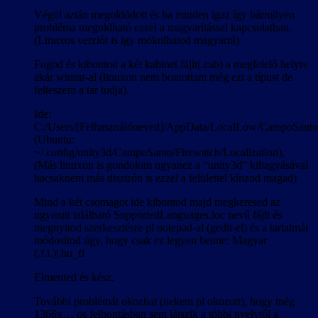
Végül aztán megoldódott és ha minden igaz így bármilyen
probléma megoldható ezzel a magyarítással kapcsolatban.
(Linuxos verziót is igy mókolhatod magyarrá)
Fogod és kibontod a két kabinet fájlt(.cab) a megfelelő helyre
akár winrar-al (linuxon nem bontottam még ezt a típust de
felteszem a tar tudja).
Ide:
C:/Users/[Felhasználóneved]/AppData/LocalLow/CampoSanto/
(Ubuntu:
~/.config/unity3d/CampoSanto/Firewatch/Localization),
(Más linuxon is gondolom ugyanez a “unity3d” kihagyásával
hacsaknem más disztrón is ezzel a felülettel kínzod magad)
Mind a két csomagot ide kibontod majd megkeresed az
ugyanitt található SupportedLanguages.loc nevű fájlt és
megnyitod szerkesztésre pl notepad-al (gedit-el) és a tartalmát
módosítod úgy, hogy csak ez legyen benne: Magyar
(.f.i.)|.hu_fi
Elmented és kész.
További problémát okozhat (nekem pl okozott), hogy még
1366x… os felbontásban sem látszik a többi nyelvtől a