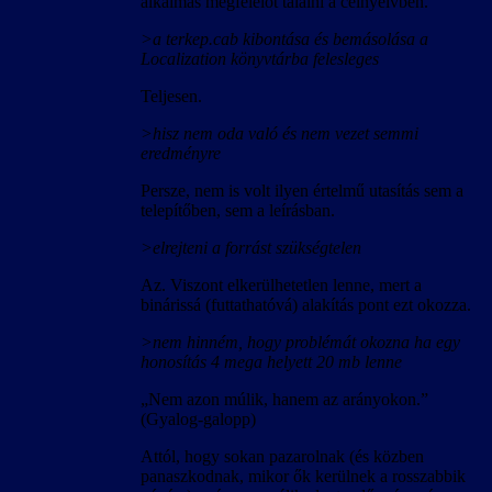
alkalmas megfelelőt találni a célnyelvben.
>a terkep.cab kibontása és bemásolása a
Localization könyvtárba felesleges
Teljesen.
>hisz nem oda való és nem vezet semmi
eredményre
Persze, nem is volt ilyen értelmű utasítás sem a
telepítőben, sem a leírásban.
>elrejteni a forrást szükségtelen
Az. Viszont elkerülhetetlen lenne, mert a
binárissá (futtathatóvá) alakítás pont ezt okozza.
>nem hinném, hogy problémát okozna ha egy
honosítás 4 mega helyett 20 mb lenne
„Nem azon múlik, hanem az arányokon.”
(Gyalog-galopp)
Attól, hogy sokan pazarolnak (és közben
panaszkodnak, mikor ők kerülnek a rosszabbik