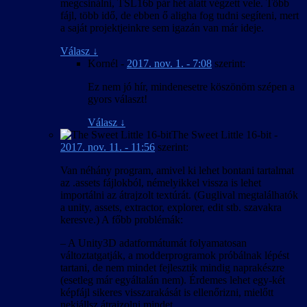
megcsinálni, TSL16b pár hét alatt végzett vele. Több
fájl, több idő, de ebben ő aligha fog tudni segíteni, mert
a saját projektjeinkre sem igazán van már ideje.
Válasz
↓
Kornél
-
2017. nov. 1. - 7:08
szerint:
Ez nem jó hír, mindenesetre köszönöm szépen a
gyors választ!
Válasz
↓
The Sweet Little 16-bit
-
2017. nov. 11. - 11:56
szerint:
Van néhány program, amivel ki lehet bontani tartalmat
az .assets fájlokból, némelyikkel vissza is lehet
importálni az átrajzolt textúrát. (Guglival megtalálhatók
a unity, assets, extractor, explorer, edit stb. szavakra
keresve.) A főbb problémák:
– A Unity3D adatformátumát folyamatosan
változtatgatják, a modderprogramok próbálnak lépést
tartani, de nem mindet fejlesztik mindig naprakészre
(esetleg már egyáltalán nem). Érdemes lehet egy-két
képfájl sikeres visszarakását is ellenőrizni, mielőtt
nekiállsz átrajzolni mindet.