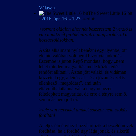
Válasz
↓
The Sweet Little 16-bit
-
2016. ápr. 16. - 1:23
szerint:
>torrent oldalon ahonnét beszereztem 2 verzió is
van mind2nél problémáztak a magyarítással a
hozzászólásokban.
Azóta alkalmam nyílt benézni egy ilyenbe, ott
eleinte valóban volt némi bizonytalankodás.
Eszembe is jutott Rejtő mondata, hogy „nem
lehet minden magyarítás mellé közlekedési
rendőrt állítani”. Aztán jött valaki, és vidáman
közzétett egy, a leírással – és a józan ésszel is –
ellenkező „megoldást”, ami után
eltávolíthatatlanná vált a nagy nehezen
feltelepített magyarítás, de erre a tényre sem ő,
sem más nem jött rá.
>tele van nevekkel amiket sokszor nem szokás
fordítani
A teljes élményhez hozzátartozik a beszélő nevek
fordítása, ha a fordító úgy látja jónak, és sikerül