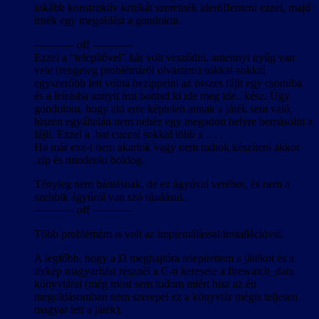
inkább konstruktív kritikát szeretnék ideröffenteni ezzel, majd
írnék egy megoldást a gondokra.
———– off ———–
Ezzel a “telepítővel” kár volt vesződni, amennyi nyűg van
vele (rengeteg problémáról olvastam) sokkal-sokkal
egyszerűbb lett volna bezippelni az összes fájlt egy csomiba
és a leírásba annyit írni bontsd ki ide meg ide.. kész. Úgy
gondolom, hogy aki erre képtelen annak a játék sem való,
hiszen egyáltalán nem nehéz egy megadott helyre bemásolni x
fájlt. Ezzel a .bat cuccal sokkal több a … .
Ha már exe-t nem akartok vagy nem tudtok készíteni akkor
.zip és mindenki boldog..
Tényleg nem bántásnak, de ez ágyúval verébre, és nem a
szebbik ágyúról van szó ráadásul..
———– off ———–
Több problémám is volt az implentálással/installációval.
A legfőbb, hogy a D meghajtóra telepítettem a játékot és a
térkép magyarítási résznél a C-n keresete a firewatch_data
könyvtárat (még most sem tudom miért hisz az én
megoldásomban nem szerepel ez a könyvtár mégis teljesen
magyar lett a játék).