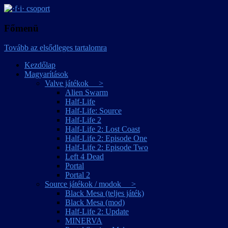
játékmagyarítások
·f·i· csoport
Főmenü
Tovább az elsődleges tartalomra
Kezdőlap
Magyarítások
Valve játékok >
Alien Swarm
Half-Life
Half-Life: Source
Half-Life 2
Half-Life 2: Lost Coast
Half-Life 2: Episode One
Half-Life 2: Episode Two
Left 4 Dead
Portal
Portal 2
Source játékok / modok >
Black Mesa (teljes játék)
Black Mesa (mod)
Half-Life 2: Update
MINERVA