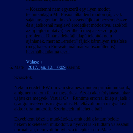
– Közzétenni nem egyszerű egy ilyen modot,
technikailag a Mr. Fusion által leírt módon (új, csak
saját anyagot tartalmazó .assets fájlokat becsempészve
és a játékosnál meglevő eredetiket módosítva, azokból
az új fájlra mutatva) kerülhető meg a szerzői jogi
probléma. Bináris deltafájl alapú telepítőt nem
ajánlanék, mert az „eredeti” fájlok bármilyen frissítése
(még ha ez a Firewatchnál már valószínűtlen is)
használhatatlanná teszi.
Válasz
↓
Mate
-
2017. jan. 12. - 0:09
szerint:
Sziasztok!
Nekem eredeti FW-om van steames, minden primán mukodik,
amig nem rakom fel a magyaritast. Azota akar folytatasra akar
uj jatekra megyek, Visual C++ Runtime errorral kilép a játék :
(, angol nyelven is magyarul is. Ha eltávolitom a magyaitast
akkor ujra mukodik. Szerintetek mi lehet a baj?
Egyebkent köszi a munkátokat, amit eddig lattam belole
nekem tokeletesen mukodott, a nyelvet is ki tudtam valasztani
normalisan, nem volt bonyi ez a telepites sem. Mate