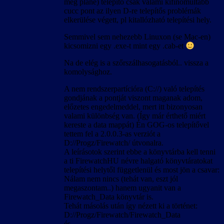
meg pláne) telepítő csak valami kifinomultabb
cucc pont az ilyen D-re telepítős problémák
elkerülése végett, pl kitallózható telepítési hely.
Semmivel sem nehezebb Linuxon (se Mac-en)
kicsomizni egy .exe-t mint egy .cab-et
Na de elég is a szőrszálhasogatásból.. vissza a
komolysághoz.
A nem rendszerpartícióra (C://) való telepítés
gondjának a pontját viszont maganak adom,
előzetes engedelmeddel, mert itt bizonyosan
valami különbség van. (Így már érthető miért
kereste a data mappát) Én GOG-os telepítővel
tettem fel a 2.0.0.3-as verziót a
D://Progz/Firewatch/ útvonalra.
A leírásotok szerint ebbe a könyvtárba kell tenni
a ti FirewatchHU névre halgató könyvtáratokat
telepítési helytől függetlenül és most jön a csavar:
Nálam nem nincs (tehát van, eszt jól
megaszontam..) hanem ugyanit van a
Firewatch_Data könyvtár is.
Tehát másolás után így nézett ki a történet:
D://Progz/Firewatch/Firewatch_Data
és