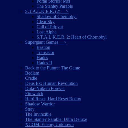
Portal Stories: Mel
The Stanley Parable
S.T.A.L.K.E.R. (2) >
Shadow of Chernobyl
Clear Sky
Call of Pripyat
Lost Alpha
S.T.A.L.K.E.R. 2: Heart of Chornobyl
Supergiant Games >
Bastion
Transistor
Hades
Hades II
Back to the Future: The Game
Bedlam
Cradle
Deus Ex: Human Revolution
Duke Nukem Forever
Firewatch
Hard Reset, Hard Reset Redux
Shadow Warrior
Stray
The Invincible
The Stanley Parable: Ultra Deluxe
XCOM: Enemy Unknown