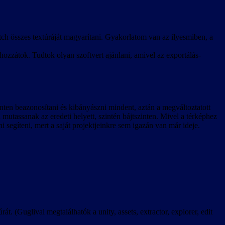
ch összes textúráját magyarítani. Gyakorlatom van az ilyesmiben, a
hozzátok. Tudtok olyan szoftvert ajánlani, amivel az exportálás-
zinten beazonosítani és kibányászni mindent, aztán a megváltoztatott
a mutassanak az eredeti helyett, szintén bájtszinten. Mivel a térképhez
ni segíteni, mert a saját projektjeinkre sem igazán van már ideje.
rát. (Guglival megtalálhatók a unity, assets, extractor, explorer, edit