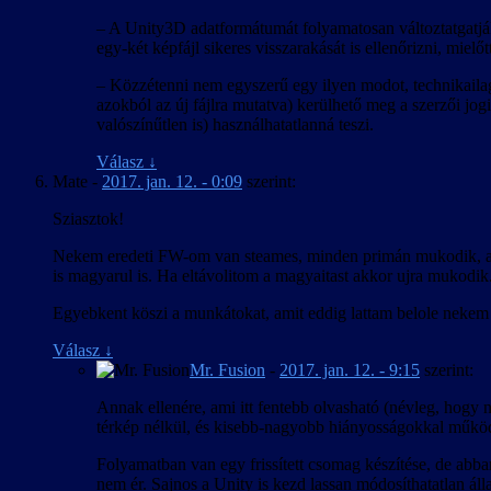
– A Unity3D adatformátumát folyamatosan változtatgatják
egy-két képfájl sikeres visszarakását is ellenőrizni, mielőt
– Közzétenni nem egyszerű egy ilyen modot, technikailag 
azokból az új fájlra mutatva) kerülhető meg a szerzői jogi
valószínűtlen is) használhatatlanná teszi.
Válasz
↓
Mate
-
2017. jan. 12. - 0:09
szerint:
Sziasztok!
Nekem eredeti FW-om van steames, minden primán mukodik, amig 
is magyarul is. Ha eltávolitom a magyaitast akkor ujra mukodik.
Egyebkent köszi a munkátokat, amit eddig lattam belole nekem t
Válasz
↓
Mr. Fusion
-
2017. jan. 12. - 9:15
szerint:
Annak ellenére, ami itt fentebb olvasható (névleg, hogy ne
térkép nélkül, és kisebb-nagyobb hiányosságokkal működ
Folyamatban van egy frissített csomag készítése, de abb
nem ér. Sajnos a Unity is kezd lassan módosíthatatlan ál