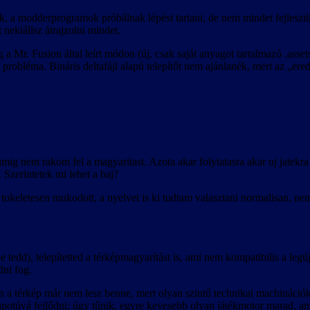
, a modderprogramok próbálnak lépést tartani, de nem mindet fejleszti
t nekiállsz átrajzolni mindet.
a Mr. Fusion által leírt módon (új, csak saját anyagot tartalmazó .asse
 probléma. Bináris deltafájl alapú telepítőt nem ajánlanék, mert az „ere
nem rakom fel a magyaritast. Azota akar folytatasra akar uj jatekra 
 Szerintetek mi lehet a baj?
okeletesen mukodott, a nyelvet is ki tudtam valasztani normalisan, nem
 tedd), telepítetted a térképmagyarítást is, ami nem kompatibilis a legúj
ni fog.
an a térkép már nem lesz benne, mert olyan szintű technikai machináció
lapotúvá fejlődni; úgy tűnik, egyre kevesebb olyan játékmotor marad, a