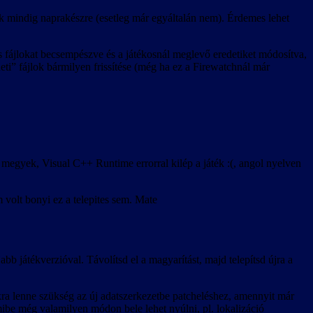
k mindig naprakészre (esetleg már egyáltalán nem). Érdemes lehet
ts fájlokat becsempészve és a játékosnál meglevő eredetiket módosítva,
deti” fájlok bármilyen frissítése (még ha ez a Firewatchnál már
megyek, Visual C++ Runtime errorral kilép a játék :(, angol nyelven
 volt bonyi ez a telepites sem. Mate
abb játékverzióval. Távolítsd el a magyarítást, majd telepítsd újra a
kra lenne szükség az új adatszerkezetbe patcheléshez, amennyit már
mibe még valamilyen módon bele lehet nyúlni, pl. lokalizáció