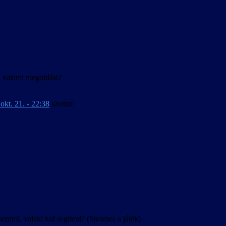
agyar.
ud valami megoldást?
okt. 21. - 22:38
szerint:
mi, valaki tud segíteni? (Steames a játék)