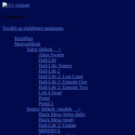
játékmagyarítások
·f·i· csoport
Főmenü
Tovább az elsődleges tartalomra
Kezdőlap
Magyarítások
Valve játékok >
Alien Swarm
Half-Life
Half-Life: Source
Half-Life 2
Half-Life 2: Lost Coast
Half-Life 2: Episode One
Half-Life 2: Episode Two
Left 4 Dead
Portal
Portal 2
Source játékok / modok >
Black Mesa (teljes játék)
Black Mesa (mod)
Half-Life 2: Update
MINERVA