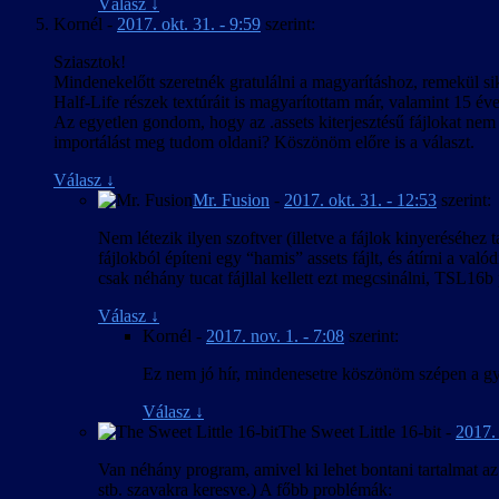
Válasz
↓
Kornél
-
2017. okt. 31. - 9:59
szerint:
Sziasztok!
Mindenekelőtt szeretnék gratulálni a magyarításhoz, remekül s
Half-Life részek textúráit is magyarítottam már, valamint 15 év
Az egyetlen gondom, hogy az .assets kiterjesztésű fájlokat nem 
importálást meg tudom oldani? Köszönöm előre is a választ.
Válasz
↓
Mr. Fusion
-
2017. okt. 31. - 12:53
szerint:
Nem létezik ilyen szoftver (illetve a fájlok kinyeréséhez
fájlokból építeni egy “hamis” assets fájlt, és átírni a va
csak néhány tucat fájllal kellett ezt megcsinálni, TSL16b p
Válasz
↓
Kornél
-
2017. nov. 1. - 7:08
szerint:
Ez nem jó hír, mindenesetre köszönöm szépen a gy
Válasz
↓
The Sweet Little 16-bit
-
2017. 
Van néhány program, amivel ki lehet bontani tartalmat az .a
stb. szavakra keresve.) A főbb problémák: