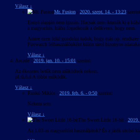
Válasz
↓
Mr. Fusion
-
2020. szept. 14. - 13:23
szerint
Ennyi alapján nem igazán. Hacsak nem iktatták ki a küls
a magyarítás, hiába fogadkozik a delikvens, hogy nem.
Amire ezen felül gondolni tudok, hogy más op. rendszer fe
Firewatch felhasználónként külön tárol bizonyos adatokat,
Válasz
↓
Arcade
-
2019. jan. 10. - 15:01
szerint:
Az ékezetes betűk nem működnek nekem.
pl.:ű,ő,ó A többi működik.
Válasz
↓
Ruskó Miklós
-
2019. feb. 6. - 0:50
szerint:
Nekem sem
Válasz
↓
The Sweet Little 16-bit
-
2019. 
Az 1.03-as magyarítást használjátok? És a játék utolsó ki