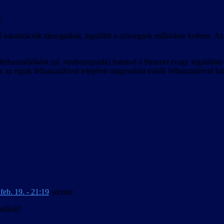
:
ő lokalizációk támogatását, legalább a szövegnek működnie kellene. Az 
lhasználóként (pl. rendszergazda) futtatod a Steamet (vagy legalábbis a
 az egyik felhasználóval telepített magyarítást másik felhasználóval fut
feb. 19. - 21:19
szerint:
adását?