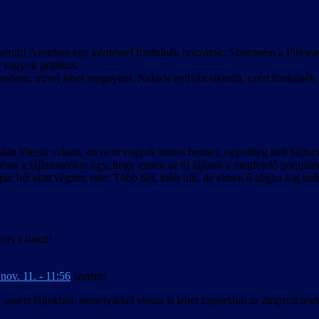
ikerült! Azonban egy kérdéssel fordulnék hozzátok. Szeretném a Firewat
e vagyok grafikus.
tudom, mivel lehet megnyitni. Nektek nyilván sikerült, ezért fordulnék 
 talán létezik valami, de nem vagyok biztos benne), egyedileg kell bájts
lódiban a fájlmutatókat úgy, hogy ennek az új fájlnak a megfelelő pontjair
ár hét alatt végzett vele. Több fájl, több idő, de ebben ő aligha fog tud
ors választ!
nov. 11. - 11:56
szerint:
ssets fájlokból, némelyikkel vissza is lehet importálni az átrajzolt textú