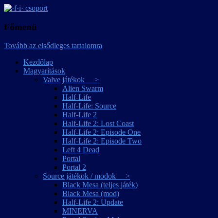
játékmagyarítások
·f·i· csoport
Főmenü
Tovább az elsődleges tartalomra
Kezdőlap
Magyarítások
Valve játékok >
Alien Swarm
Half-Life
Half-Life: Source
Half-Life 2
Half-Life 2: Lost Coast
Half-Life 2: Episode One
Half-Life 2: Episode Two
Left 4 Dead
Portal
Portal 2
Source játékok / modok >
Black Mesa (teljes játék)
Black Mesa (mod)
Half-Life 2: Update
MINERVA