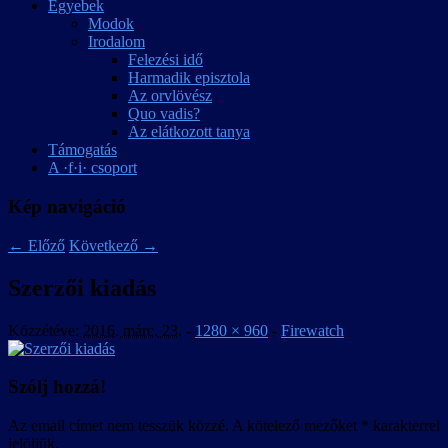
Egyebek
Modok
Irodalom
Felezési idő
Harmadik episztola
Az orvlövész
Quo vadis?
Az elátkozott tanya
Támogatás
A ·f·i· csoport
Kép navigáció
← Előző
Következő →
Szerzői kiadás
Közzétéve:
2016. márc. 23.
-
1280 × 960
-
Firewatch
Szólj hozzá!
Az email címet nem tesszük közzé.
A kötelező mezőket
*
karakterrel
jelöljük.