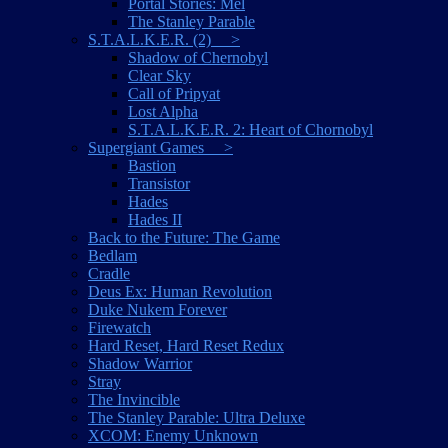
Portal Stories: Mel
The Stanley Parable
S.T.A.L.K.E.R. (2) >
Shadow of Chernobyl
Clear Sky
Call of Pripyat
Lost Alpha
S.T.A.L.K.E.R. 2: Heart of Chornobyl
Supergiant Games >
Bastion
Transistor
Hades
Hades II
Back to the Future: The Game
Bedlam
Cradle
Deus Ex: Human Revolution
Duke Nukem Forever
Firewatch
Hard Reset, Hard Reset Redux
Shadow Warrior
Stray
The Invincible
The Stanley Parable: Ultra Deluxe
XCOM: Enemy Unknown