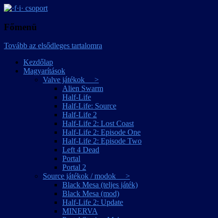
játékmagyarítások
·f·i· csoport
Főmenü
Tovább az elsődleges tartalomra
Kezdőlap
Magyarítások
Valve játékok >
Alien Swarm
Half-Life
Half-Life: Source
Half-Life 2
Half-Life 2: Lost Coast
Half-Life 2: Episode One
Half-Life 2: Episode Two
Left 4 Dead
Portal
Portal 2
Source játékok / modok >
Black Mesa (teljes játék)
Black Mesa (mod)
Half-Life 2: Update
MINERVA