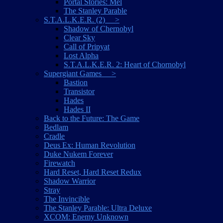
Portal Stories: Mel
The Stanley Parable
S.T.A.L.K.E.R. (2) >
Shadow of Chernobyl
Clear Sky
Call of Pripyat
Lost Alpha
S.T.A.L.K.E.R. 2: Heart of Chornobyl
Supergiant Games >
Bastion
Transistor
Hades
Hades II
Back to the Future: The Game
Bedlam
Cradle
Deus Ex: Human Revolution
Duke Nukem Forever
Firewatch
Hard Reset, Hard Reset Redux
Shadow Warrior
Stray
The Invincible
The Stanley Parable: Ultra Deluxe
XCOM: Enemy Unknown