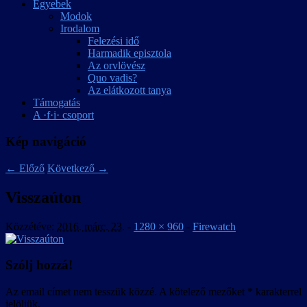
Egyebek
Modok
Irodalom
Felezési idő
Harmadik episztola
Az orvlövész
Quo vadis?
Az elátkozott tanya
Támogatás
A ·f·i· csoport
Kép navigáció
← Előző
Következő →
Visszaúton
Közzétéve:
2016. márc. 23.
-
1280 × 960
-
Firewatch
Szólj hozzá!
Az email címet nem tesszük közzé.
A kötelező mezőket
*
karakterrel
jelöljük.