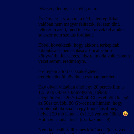
>Ez szép lenne, csak elég nem.
És tényleg.. ez a pont a tiéd, a térkép firkái
valóban nem magyar feliratok, fel sem tűnt,
felteszem azért, mert tele van nevekkel amiket
sokszor nem szokás fordítani.
Ebből következik, hogy akkor a terkep.cab
kibontása és bemásolása a Localization
könyvtárba felesleges, hisz nem oda való és nem
vezet semmi eredményre.
> elrejteni a forrást szükségtelen
>értelmetlenül növelni a csomag méretét
Egy olyan világban ahol egy 20 perces film is
1.5-5Gb Gb és a komolyabb játékok
telepítőmérete 20-30-40-50 Gb és ebből kitelepít
az 50es további 80 Gb-ot nem hinném, hogy
problémát okozna ha egy honosítás 4 mega
helyett 20 mb lenne .. és hé, ilyenben élünk!
Hát nem csodálatos?! (szarkazmus jel)
Nem kell csilli-villi zenés körtáncos (jelszavas