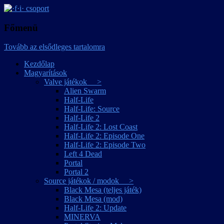
játékmagyarítások
·f·i· csoport
Főmenü
Tovább az elsődleges tartalomra
Kezdőlap
Magyarítások
Valve játékok >
Alien Swarm
Half-Life
Half-Life: Source
Half-Life 2
Half-Life 2: Lost Coast
Half-Life 2: Episode One
Half-Life 2: Episode Two
Left 4 Dead
Portal
Portal 2
Source játékok / modok >
Black Mesa (teljes játék)
Black Mesa (mod)
Half-Life 2: Update
MINERVA