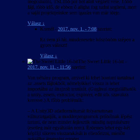
megcsinálni, TSL16b pár hét alatt végzett vele. Több
fájl, több idő, de ebben ő aligha fog tudni segíteni, mert
a saját projektjeinkre sem igazán van már ideje.
Válasz
↓
Kornél
-
2017. nov. 1. - 7:08
szerint:
Ez nem jó hír, mindenesetre köszönöm szépen a
gyors választ!
Válasz
↓
The Sweet Little 16-bit
-
2017. nov. 11. - 11:56
szerint:
Van néhány program, amivel ki lehet bontani tartalmat
az .assets fájlokból, némelyikkel vissza is lehet
importálni az átrajzolt textúrát. (Guglival megtalálhatók
a unity, assets, extractor, explorer, edit stb. szavakra
keresve.) A főbb problémák:
– A Unity3D adatformátumát folyamatosan
változtatgatják, a modderprogramok próbálnak lépést
tartani, de nem mindet fejlesztik mindig naprakészre
(esetleg már egyáltalán nem). Érdemes lehet egy-két
képfájl sikeres visszarakását is ellenőrizni, mielőtt
nekiállsz átrajzolni mindet.