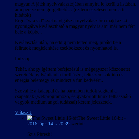
magyar. A játék nyelvválasztójában annyira le kerül a listában,
ami persze nem görgethető… (ez természetesen nem a ti
hibátok)
Ergo “w a s d” -vel navigálsz a nyelválasztóra majd az s-t
nyomigálva kiválasztható a magyar nyelv is ami már nem fért
bele a képbe..
Kiválasztás után, ha eddig nem tetted meg, pipáld be a
feliratok megjelenítése csekbokszot és nyomhatod is.
Indzsoj..
Tehát, ahogy ígértem befejezésül is mégegyszer köszönetet
szeretnék nyilvánítani a fordításért, felteszem sok idő és
energia belemegy és mindezt a fun kedvéért..
Szóval le a kalappal és ha bármiben tudok segíteni a
csapatnak (webprogramozó, és gyakorlott linux felhasználó
vagyok medium angol tudással) kérem jelezzétek.
Válasz
↓
The Sweet Little 16-bit
-
2016. ápr. 14. - 20:39
szerint:
Szia Phresh!