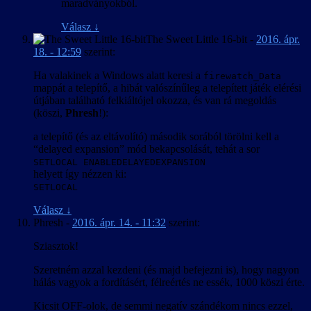
maradványokból.
Válasz
↓
The Sweet Little 16-bit
-
2016. ápr.
18. - 12:59
szerint:
Ha valakinek a Windows alatt keresi a
firewatch_Data
mappát a telepítő, a hibát valószínűleg a telepített játék elérési
útjában található felkiáltójel okozza, és van rá megoldás
(köszi,
Phresh
!):
a telepítő (és az eltávolító) második sorából törölni kell a
“delayed expansion” mód bekapcsolását, tehát a sor
SETLOCAL ENABLEDELAYEDEXPANSION
helyett így nézzen ki:
SETLOCAL
Válasz
↓
Phresh
-
2016. ápr. 14. - 11:32
szerint:
Sziasztok!
Szeretném azzal kezdeni (és majd befejezni is), hogy nagyon
hálás vagyok a fordításért, félreértés ne essék, 1000 köszi érte.
Kicsit OFF-olok, de semmi negatív szándékom nincs ezzel,