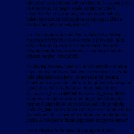
kinyeréséhez is jól meg kelljen küzdeni. Jelszavas ArC-
ba tömörítve, 20 megás zenés-körtáncos-videós
telepítővel lehet igazán megadni a módját, nehogy
valaki egyszerűen boldoguljon az anyaggal. (Hol a
szarkazmus-jel a billentyűzeten?)
>a D meghajtóra telepítettem a játékot és a térkép
magyarítási résznél a C-n keresete a firewatch_data
könyvtárat (még most sem tudom miért hisz az én
megoldásomban nem szerepel ez a könyvtár mégis
teljesen magyar lett a játék)
Ez tényleg érdekes, nekem E-re volt telepítve (amikor
éppen nem a rendszer által védett
-ba
Program Files
való telepítést teszteltem), és nem tűnt fel ilyesmi.
Ennek nem is szabadna előfordulni, jó lenne kivizsgálni
legalább az okát. Az is furcsa, hogy nálad nincs
(újabban
, de ez
firewatch_Data
Firewatch_Data
Windowson fájlkereséskor mindegy) nevű könyvtár,
mert az általam látott unitys játékoknál eddig mindig
játéknév_data könyvtárban voltak az asset bundle fájlok
(melyek nélkül – amennyire tudom – nem működhet a
játék). A térképedre firkált jegyzetek magyarok lettek?
>sem látszik a többi nyelvtől a magyar. A játék