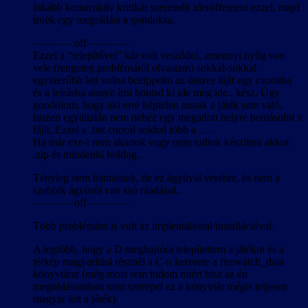
inkább konstruktív kritikát szeretnék ideröffenteni ezzel, majd
írnék egy megoldást a gondokra.
———– off ———–
Ezzel a “telepítővel” kár volt vesződni, amennyi nyűg van
vele (rengeteg problémáról olvastam) sokkal-sokkal
egyszerűbb lett volna bezippelni az összes fájlt egy csomiba
és a leírásba annyit írni bontsd ki ide meg ide.. kész. Úgy
gondolom, hogy aki erre képtelen annak a játék sem való,
hiszen egyáltalán nem nehéz egy megadott helyre bemásolni x
fájlt. Ezzel a .bat cuccal sokkal több a … .
Ha már exe-t nem akartok vagy nem tudtok készíteni akkor
.zip és mindenki boldog..
Tényleg nem bántásnak, de ez ágyúval verébre, és nem a
szebbik ágyúról van szó ráadásul..
———– off ———–
Több problémám is volt az implentálással/installációval.
A legfőbb, hogy a D meghajtóra telepítettem a játékot és a
térkép magyarítási résznél a C-n keresete a firewatch_data
könyvtárat (még most sem tudom miért hisz az én
megoldásomban nem szerepel ez a könyvtár mégis teljesen
magyar lett a játék).