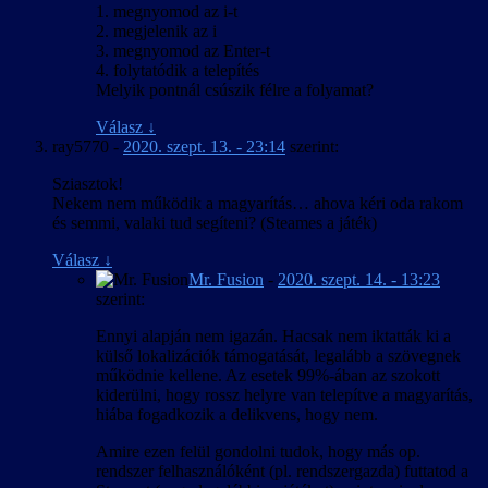
1. megnyomod az i-t
szükséges magyar feliratokat elhelyezve beazonosíthatóvá váljanak
2. megjelenik az i
azok a helyek és tereppontok, amelyeket a játékos tájékozódási
3. megnyomod az Enter-t
segítségként vagy feladatcélként a feliratozott párbeszédekben
4. folytatódik a telepítés
immár magyarul kap meg.
Melyik pontnál csúszik félre a folyamat?
Válasz
↓
ray5770
-
2020. szept. 13. - 23:14
szerint:
Sziasztok!
Nekem nem működik a magyarítás… ahova kéri oda rakom
és semmi, valaki tud segíteni? (Steames a játék)
Válasz
↓
Mr. Fusion
-
2020. szept. 14. - 13:23
szerint:
Ennyi alapján nem igazán. Hacsak nem iktatták ki a
külső lokalizációk támogatását, legalább a szövegnek
működnie kellene. Az esetek 99%-ában az szokott
kiderülni, hogy rossz helyre van telepítve a magyarítás,
hiába fogadkozik a delikvens, hogy nem.
Amire ezen felül gondolni tudok, hogy más op.
rendszer felhasználóként (pl. rendszergazda) futtatod a