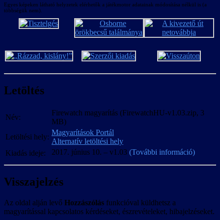
Egyes képeken látható helyzetek elérhetők a játékmotor adatainak módosítása nélkül is (a
mondható el: a történet fő „mérföldkövein” kívül szinte minden
többségük nem).
egyéb beszélgetés több alternatív időpontban és helyen jelenhet
meg, de akár teljesen ki is maradhat, a korábbi beszélgetések
lezajlása vagy elmaradása, helye, ideje és lefolyása pedig
sokféleképpen módosíthatja sok későbbi beszélgetés helyét, idejét és
tartalmát. Ennek egyik következménye, hogy a szövegeket annyira
univerzálisra, ugyanakkor pontosra kell fordítani, amennyire csak
lehet; az eredeti szöveg úgy van megírva, hogy illeszkedjen a
környezetébe, így azt pontosan követve a fordítás is illeszkedni fog,
Letöltés
eltérve attól viszont garantáltan problémák merülnek fel a kérdéses
párbeszéd egyik-másik lefolyásában. A másik pedig, ami az elsőt
még fontosabbá teszi, hogy szinte kivitelezhetetlen az összes
Firewatch magyarítás (FirewatchHU-v1.03.zip, 3
párbeszéd összes lehetséges lefolyását tesztelve és szükség szerint
Név:
MB)
javítva gondoskodni róla, hogy egy-egy mondat minden lehetséges
Magyarítások Portál
azt megelőző és követő mondathoz illeszkedjen (olyannyira, hogy
Letöltési hely:
Alternatív letöltési hely
itt-ott még maguknak a fejlesztőknek sem sikerült, és egyes
beszélgetések kisebb-nagyobb zökkenőkkel és folytonossági
2017. június 10. – v1.03
(További információ)
Kiadás ideje:
hiányokkal követik egymást), mivel ehhez óvatos becsléssel is több
tucat, de inkább százas nagyságrendű, gondosan megtervezett
A térkép (és az arra kerülő firkálmányok)
„célzott” végigjátszásra lenne szükség.
magyarítása ismét lehetséges.
Visszajelzés
Külön térkép fájl (terkep.jpg) eltávolítva a
A szöveg tartalmát tekintve leginkább a szóviccek adták fel a leckét,
csomagból.
amelyek közül néhány annyira nyelv- illetve nyelvtan-specifikus
Az oldal alján levő
Hozzászólás
funkcióval küldhetsz a
dolgokra épült (pl. jelentéssel bíró angol szavakból álló
magyarítással kapcsolatos kérdéseket, észrevételeket, hibajelzéseket.
2017. január 20. – v1.02
tulajdonnevek), amelyek magyarul teljességgel visszaadhatatlanok,