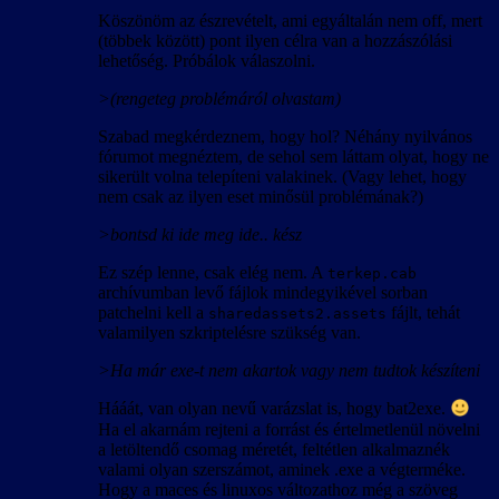
Köszönöm az észrevételt, ami egyáltalán nem off, mert
(többek között) pont ilyen célra van a hozzászólási
lehetőség. Próbálok válaszolni.
>(rengeteg problémáról olvastam)
Szabad megkérdeznem, hogy hol? Néhány nyilvános
fórumot megnéztem, de sehol sem láttam olyat, hogy ne
sikerült volna telepíteni valakinek. (Vagy lehet, hogy
nem csak az ilyen eset minősül problémának?)
>bontsd ki ide meg ide.. kész
Ez szép lenne, csak elég nem. A
terkep.cab
archívumban levő fájlok mindegyikével sorban
patchelni kell a
fájlt, tehát
sharedassets2.assets
valamilyen szkriptelésre szükség van.
>Ha már exe-t nem akartok vagy nem tudtok készíteni
Hááát, van olyan nevű varázslat is, hogy bat2exe.
Ha el akarnám rejteni a forrást és értelmetlenül növelni
a letöltendő csomag méretét, feltétlen alkalmaznék
valami olyan szerszámot, aminek .exe a végterméke.
Hogy a maces és linuxos változathoz még a szöveg